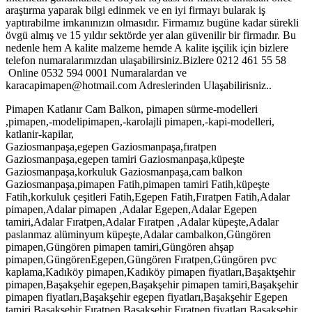
araştırma yaparak bilgi edinmek ve en iyi firmayı bularak iş
yaptırabilme imkanınızın olmasıdır. Firmamız bugüne kadar sürekli
övgü almış ve 15 yıldır sektörde yer alan güvenilir bir firmadır. Bu
nedenle hem A kalite malzeme hemde A kalite işçilik için bizlere
telefon numaralarımızdan ulaşabilirsiniz.Bizlere 0212 461 55 58
Online 0532 594 0001 Numaralardan ve
karacapimapen@hotmail.com Adreslerinden Ulaşabilirisniz..
Pimapen Katlanır Cam Balkon, pimapen sürme-modelleri
,pimapen,-modelipimapen,-karolajli pimapen,-kapi-modelleri,
katlanir-kapilar,
Gaziosmanpaşa,egepen Gaziosmanpaşa,fıratpen
Gaziosmanpaşa,egepen tamiri Gaziosmanpaşa,küpeşte
Gaziosmanpaşa,korkuluk Gaziosmanpaşa,cam balkon
Gaziosmanpaşa,pimapen Fatih,pimapen tamiri Fatih,küpeşte
Fatih,korkuluk çeşitleri Fatih,Egepen Fatih,Fıratpen Fatih,Adalar
pimapen,Adalar pimapen ,Adalar Egepen,Adalar Egepen
tamiri,Adalar Fıratpen,Adalar Fıratpen ,Adalar küpeşte,Adalar
paslanmaz alüminyum küpeşte,Adalar cambalkon,Güngören
pimapen,Güngören pimapen tamiri,Güngören ahşap
pimapen,GüngörenEgepen,Güngören Fıratpen,Güngören pvc
kaplama,Kadıköy pimapen,Kadıköy pimapen fiyatları,Başaktşehir
pimapen,Başakşehir egepen,Başakşehir pimapen tamiri,Başakşehir
pimapen fiyatları,Başakşehir egepen fiyatları,Başakşehir Egepen
tamiri,Başakşehir Fıratpen,Başakşehir Fıratpen fiyatları,Başakşehir