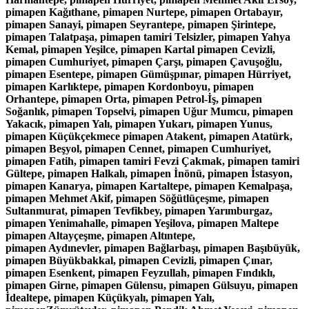
pimapen Kağıthane, pimapen Nurtepe, pimapen Ortabayır,
pimapen Sanayi, pimapen Seyrantepe, pimapen Şirintepe,
pimapen Talatpaşa, pimapen tamiri Telsizler, pimapen Yahya
Kemal, pimapen Yeşilce, pimapen Kartal pimapen Cevizli,
pimapen Cumhuriyet, pimapen Çarşı, pimapen Çavuşoğlu,
pimapen Esentepe, pimapen Gümüşpınar, pimapen Hürriyet,
pimapen Karlıktepe, pimapen Kordonboyu, pimapen
Orhantepe, pimapen Orta, pimapen Petrol-İş, pimapen
Soğanlık, pimapen Topselvi, pimapen Uğur Mumcu, pimapen
Yakacık, pimapen Yalı, pimapen Yukarı, pimapen Yunus,
pimapen Küçükçekmece pimapen Atakent, pimapen Atatürk,
pimapen Beşyol, pimapen Cennet, pimapen Cumhuriyet,
pimapen Fatih, pimapen tamiri Fevzi Çakmak, pimapen tamiri
Gültepe, pimapen Halkalı, pimapen İnönü, pimapen İstasyon,
pimapen Kanarya, pimapen Kartaltepe, pimapen Kemalpaşa,
pimapen Mehmet Akif, pimapen Söğütlüçeşme, pimapen
Sultanmurat, pimapen Tevfikbey, pimapen Yarımburgaz,
pimapen Yenimahalle, pimapen Yeşilova, pimapen Maltepe
pimapen Altayçeşme, pimapen Altıntepe,
pimapen Aydınevler, pimapen Bağlarbaşı, pimapen Başıbüyük,
pimapen Büyükbakkal, pimapen Cevizli, pimapen Çınar,
pimapen Esenkent, pimapen Feyzullah, pimapen Fındıklı,
pimapen Girne, pimapen Gülensu, pimapen Gülsuyu, pimapen
İdealtepe, pimapen Küçükyalı, pimapen Yalı,