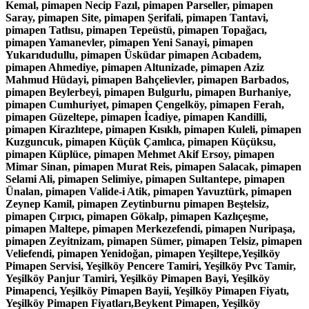
Kemal, pimapen Necip Fazıl, pimapen Parseller, pimapen
Saray, pimapen Site, pimapen Şerifali, pimapen Tantavi,
pimapen Tatlısu, pimapen Tepeüstü, pimapen Topağacı,
pimapen Yamanevler, pimapen Yeni Sanayi, pimapen
Yukarıdudullu, pimapen Üsküdar pimapen Acıbadem,
pimapen Ahmediye, pimapen Altunizade, pimapen Aziz
Mahmud Hüdayi, pimapen Bahçelievler, pimapen Barbados,
pimapen Beylerbeyi, pimapen Bulgurlu, pimapen Burhaniye,
pimapen Cumhuriyet, pimapen Çengelköy, pimapen Ferah,
pimapen Güzeltepe, pimapen İcadiye, pimapen Kandilli,
pimapen Kirazlıtepe, pimapen Kısıklı, pimapen Kuleli, pimapen
Kuzguncuk, pimapen Küçük Çamlıca, pimapen Küçüksu,
pimapen Küplüce, pimapen Mehmet Akif Ersoy, pimapen
Mimar Sinan, pimapen Murat Reis, pimapen Salacak, pimapen
Selami Ali, pimapen Selimiye, pimapen Sultantepe, pimapen
Ünalan, pimapen Valide-i Atik, pimapen Yavuztürk, pimapen
Zeynep Kamil, pimapen Zeytinburnu pimapen Beştelsiz,
pimapen Çırpıcı, pimapen Gökalp, pimapen Kazlıçeşme,
pimapen Maltepe, pimapen Merkezefendi, pimapen Nuripaşa,
pimapen Zeyitnizam, pimapen Sümer, pimapen Telsiz, pimapen
Veliefendi, pimapen Yenidoğan, pimapen Yeşiltepe,Yeşilköy
Pimapen Servisi, Yeşilköy Pencere Tamiri, Yeşilköy Pvc Tamir,
Yeşilköy Panjur Tamiri, Yeşilköy Pimapen Bayi, Yeşilköy
Pimapenci, Yeşilköy Pimapen Bayii, Yeşilköy Pimapen Fiyatı,
Yeşilköy Pimapen Fiyatları,Beykent Pimapen, Yeşilköy