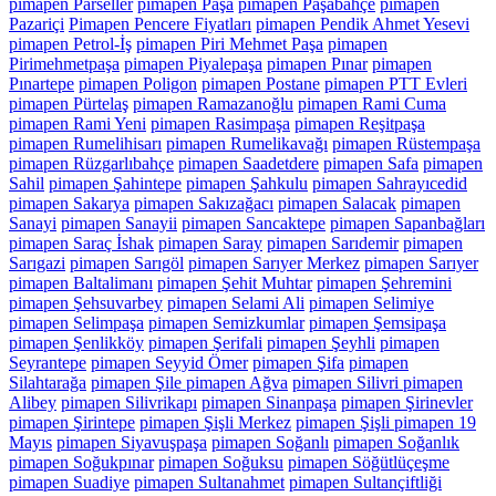
pimapen Parseller
pimapen Paşa
pimapen Paşabahçe
pimapen
Pazariçi
Pimapen Pencere Fiyatları
pimapen Pendik Ahmet Yesevi
pimapen Petrol-İş
pimapen Piri Mehmet Paşa
pimapen
Pirimehmetpaşa
pimapen Piyalepaşa
pimapen Pınar
pimapen
Pınartepe
pimapen Poligon
pimapen Postane
pimapen PTT Evleri
pimapen Pürtelaş
pimapen Ramazanoğlu
pimapen Rami Cuma
pimapen Rami Yeni
pimapen Rasimpaşa
pimapen Reşitpaşa
pimapen Rumelihisarı
pimapen Rumelikavağı
pimapen Rüstempaşa
pimapen Rüzgarlıbahçe
pimapen Saadetdere
pimapen Safa
pimapen
Sahil
pimapen Şahintepe
pimapen Şahkulu
pimapen Sahrayıcedid
pimapen Sakarya
pimapen Sakızağacı
pimapen Salacak
pimapen
Sanayi
pimapen Sanayii
pimapen Sancaktepe
pimapen Sapanbağları
pimapen Saraç İshak
pimapen Saray
pimapen Sarıdemir
pimapen
Sarıgazi
pimapen Sarıgöl
pimapen Sarıyer Merkez
pimapen Sarıyer
pimapen Baltalimanı
pimapen Şehit Muhtar
pimapen Şehremini
pimapen Şehsuvarbey
pimapen Selami Ali
pimapen Selimiye
pimapen Selimpaşa
pimapen Semizkumlar
pimapen Şemsipaşa
pimapen Şenlikköy
pimapen Şerifali
pimapen Şeyhli
pimapen
Seyrantepe
pimapen Seyyid Ömer
pimapen Şifa
pimapen
Silahtarağa
pimapen Şile pimapen Ağva
pimapen Silivri pimapen
Alibey
pimapen Silivrikapı
pimapen Sinanpaşa
pimapen Şirinevler
pimapen Şirintepe
pimapen Şişli Merkez
pimapen Şişli pimapen 19
Mayıs
pimapen Siyavuşpaşa
pimapen Soğanlı
pimapen Soğanlık
pimapen Soğukpınar
pimapen Soğuksu
pimapen Söğütlüçeşme
pimapen Suadiye
pimapen Sultanahmet
pimapen Sultançiftliği