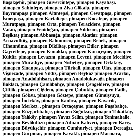
Başakşehir, pimapen Güvercintepe, pimapen Kayabaşı,
pimapen Şahintepe, pimapen Ziya Gökalp, pimapen
Bayrampaşa pimapen Altıntepsi, pimapen Cevatpaşa, pimapen
İsmetpaşa, pimapen Kartaltepe, pimapen Kocatepe, pimapen
Muratpaşa, pimapen Orta, pimapen Terazidere, pimapen
Vatan, pimapen Yenidoğan, pimapen Yıldırım, pimapen
Beşiktaş pimapen Abbasağa, pimapen Akatlar, pimapen
Arnavutköy, pimapen Balmumcu, pimapen Bebek, pimapen
Cihannüma, pimapen Dikilitaş, pimapen Etiler, pimapen
Gayrettepe, pimapen Konaklar, pimapen Kuruçeşme, pimapen
Kültür, pimapen Levazım, pimapen Levent, pimapen Mecidiye,
pimapen Muradiye, pimapen Nisbetiye, pimapen Ortaköy,
pimapen Sinanpaşa, pimapen Türkali, pimapen Ulus, pimapen
Vişnezade, pimapen Yıldız, pimapen Beykoz pimapen Acarlar,
pimapen Anadoluhisarı, pimapen Anadolukavağı, pimapen
Baklacı, pimapen Çamlıbahçe, pimapen Çengeldere, pimapen
Çiftlik, pimapen Çiğdem, pimapen Çubuklu, pimapen Fatih,
pimapen Göksu, pimapen Göztepe, pimapen Gümüşsuyu,
pimapen İncirköy, pimapen Kanlıca, pimapen Kavacık,
pimapen Merkez, , pimapen Ortaçeşme, pimapen Paşabahçe,
pimapen Rüzgarlıbahçe, pimapen Soğuksu, pimapen Tokatköy,
pimapen Yalıköy, pimapen Yavuz Selim, pimapen Yenimahalle,
pimapen Beylikdüzü pimapen Adnan Kahveci, pimapen Barış,
pimapen Büyükşehir, pimapen Cumhuriyet, pimapen Dereağzı,
pimapen Gürpınar, pimapen Kavaklı, pimapen Marmara,