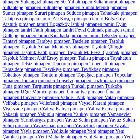
pimapen Sultangazi pimapen 50. Yıl
pimapen Sultanmurat
pimapen
Sultantepe
pimapen Sülüntepe
pimapen Sümbülefendi
pimapen
Sümer
pimapen Sururi
pimapen Sütlüce
pimapen Tahtakale
pimapen
Talatpasa
pimapen tamiri Ali Kuşçu
pimapen tamiri Boğazköy
Atatürk
pimapen tamiri Boğazköy İstiklal
pimapen tamiri Eyüp
pimapen tamiri Fatih
pimapen tamiri Fevzi Çakmak
pimapen tamiri
Gültepe
pimapen tamiri Kınalıada
pimapen tamiri Telsizler
pimapen
Tantavi
pimapen Tarabya
pimapen Taşdelen
pimapen Taşoluk
pimapen Taşoluk Adnan Menderes
pimapen Taşoluk Çilingir
pimapen Taşoluk Fatih
pimapen Taşoluk M. Fevzi Çakmak
pimapen
Taşoluk Mehmet Akif Ersoy
pimapen Tatlısu
pimapen Tayahatun
pimapen Telsiz
pimapen Tepeören
pimapen Tepeüstü
pimapen
Terazidere
pimapen Teşvikiye
pimapen Tevfikbey
pimapen
Tokatköy
pimapen Tomtom
pimapen Topağacı
pimapen Topçular
pimapen Topkapı
pimapen Topselvi
pimapen Tozkoparan
pimapen
Tuna
pimapen Turgutreis
pimapen Türkali
pimapen Türkoba
pimapen Uğur Mumcu
pimapen Ümraniye
pimapen Ünalan
pimapen Üniversite
pimapen Valide-i Atik
pimapen Vatan
pimapen
Velibaba
pimapen Veliefendi
pimapen Veysel Karani
pimapen
Vişnezade
pimapen Yahya Kahya
pimapen Yahya Kemal
pimapen
Yakacık
pimapen Yakuplu
pimapen Yalıköy
pimapen Yamanevler
pimapen Yarımburgaz
pimapen Yavuz Selim
pimapen Yavuz Sultan
Selim
pimapen Yavuzsinan
pimapen Yavuztürk
pimapen Yayalar
pimapen Yayla
pimapen Yedikule
pimapen Yeni
pimapen Yeni
Çamlıca
pimapen Yeni Mahalle
pimapen Yeni Sahra
pimapen Yeni