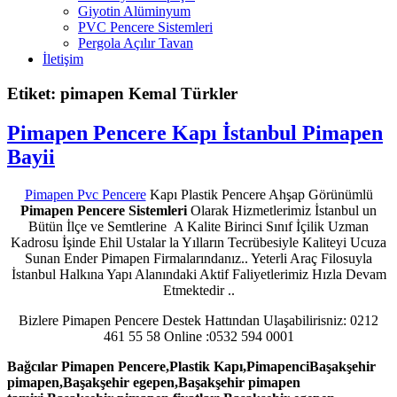
Giyotin Alüminyum
PVC Pencere Sistemleri
Pergola Açılır Tavan
İletişim
Etiket: pimapen Kemal Türkler
Pimapen Pencere Kapı İstanbul Pimapen
Bayii
Pimapen Pvc Pencere
Kapı Plastik Pencere Ahşap Görünümlü
Pimapen Pencere Sistemleri
Olarak Hizmetlerimiz İstanbul un
Bütün İlçe ve Semtlerine A Kalite Birinci Sınıf İçilik Uzman
Kadrosu İşinde Ehil Ustalar la Yılların Tecrübesiyle Kaliteyi Ucuza
Sunan Ender Pimapen Firmalarındanız.. Yeterli Araç Filosuyla
İstanbul Halkına Yapı Alanındaki Aktif Faliyetlerimiz Hızla Devam
Etmektedir ..
Bizlere Pimapen Pencere Destek Hattından Ulaşabilirisniz: 0212
461 55 58 Online :0532 594 0001
Bağcılar Pimapen Pencere,Plastik Kapı,PimapenciBaşakşehir
pimapen,Başakşehir egepen,Başakşehir pimapen