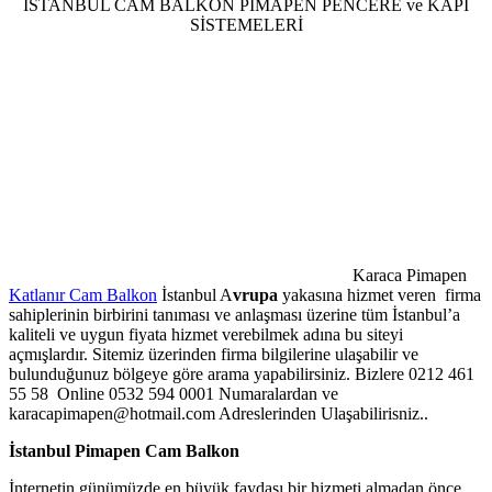
İSTANBUL CAM BALKON PİMAPEN PENCERE ve KAPI
SİSTEMELERİ
Karaca Pimapen
Katlanır Cam Balkon
İstanbul A
vrupa
yakasına hizmet veren firma
sahiplerinin birbirini tanıması ve anlaşması üzerine tüm İstanbul’a
kaliteli ve uygun fiyata hizmet verebilmek adına bu siteyi
açmışlardır. Sitemiz üzerinden firma bilgilerine ulaşabilir ve
bulunduğunuz bölgeye göre arama yapabilirsiniz. Bizlere 0212 461
55 58 Online 0532 594 0001 Numaralardan ve
karacapimapen@hotmail.com Adreslerinden Ulaşabilirisniz..
İstanbul Pimapen Cam Balkon
İnternetin günümüzde en büyük faydası bir hizmeti almadan önce