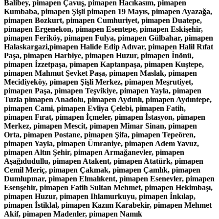
Balibey, pimapen Çavuş, pimapen Hacıkasım, pimapen
Kumbaba, pimapen Şişli pimapen 19 Mayıs, pimapen Ayazağa,
pimapen Bozkurt, pimapen Cumhuriyet, pimapen Duatepe,
pimapen Ergenekon, pimapen Esentepe, pimapen Eskişehir,
pimapen Feriköy, pimapen Fulya, pimapen Gülbahar, pimapen
Halaskargazi,pimapen Halide Edip Adıvar, pimapen Halil Rıfat
Paşa, pimapen Harbiye, pimapen Huzur, pimapen İnönü,
pimapen İzzetpaşa, pimapen Kaptanpaşa, pimapen Kuştepe,
pimapen Mahmut Şevket Paşa, pimapen Maslak, pimapen
Mecidiyeköy, pimapen Şişli Merkez, pimapen Meşrutiyet,
pimapen Paşa, pimapen Teşvikiye, pimapen Yayla, pimapen
Tuzla pimapen Anadolu, pimapen Aydınlı, pimapen Aydıntepe,
pimapen Cami, pimapen Evliya Çelebi, pimapen Fatih,
pimapen Fırat, pimapen İçmeler, pimapen İstasyon, pimapen
Merkez, pimapen Mescit, pimapen Mimar Sinan, pimapen
Orta, pimapen Postane, pimapen Şifa, pimapen Tepeören,
pimapen Yayla, pimapen Ümraniye, pimapen Adem Yavuz,
pimapen Altın Şehir, pimapen Armağanevler, pimapen
Aşağıdudullu, pimapen Atakent, pimapen Atatürk, pimapen
Cemil Meriç, pimapen Çakmak, pimapen Çamlık, pimapen
Dumlupınar, pimapen Elmalıkent, pimapen Esenevler, pimapen
Esenşehir, pimapen Fatih Sultan Mehmet, pimapen Hekimbaşı,
pimapen Huzur, pimapen Ihlamurkuyu, pimapen İnkılap,
pimapen İstiklal, pimapen Kazım Karabekir, pimapen Mehmet
Akif, pimapen Madenler, pimapen Namık