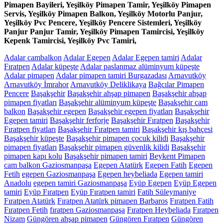
Pimapen Bayileri, Yeşilköy Pimapen Tamir, Yeşilköy Pimapen
Servis, Yeşilköy Pimapen Balkon, Yeşilköy Motorlu Panjur,
Yeşilköy Pvc Pencere, Yeşilköy Pencere Sistemleri, Yeşilköy
Panjur Panjur Tamir, Yeşilköy Pimapen Tamircisi, Yeşilköy
Kepenk Tamircisi, Yeşilköy Pvc Tamiri,
Adalar cambalkon
Adalar Egepen
Adalar Egepen tamiri
Adalar
Fıratpen
Adalar küpeşte
Adalar paslanmaz alüminyum küpeşte
Adalar pimapen
Adalar pimapen tamiri Burgazadası
Arnavutköy
Arnavutköy İmrahor
Arnavutköy Deliklikaya
Bağcılar Pimapen
Pencere
Başakşehir
Başakşehir ahşap pimapen
Başakşehir ahşap
pimapen fiyatları
Başakşehir alüminyum küpeşte
Başakşehir cam
balkon
Başakşehir egepen
Başakşehir egepen fiyatları
Başakşehir
Egepen tamiri
Başakşehir ferforje
Başakşehir Fıratpen
Başakşehir
Fıratpen fiyatları
Başakşehir Fıratpen tamiri
Başakşehir kış bahçesi
Başakşehir küpeşte
Başakşehir pimapen çocuk kilidi
Başakşehir
pimapen fiyatları
Başakşehir pimapen güvenlik kilidi
Başakşehir
pimapen kapı kolu
Başakşehir pimapen tamiri
Beykent Pimapen
cam balkon Gaziosmanpaşa
Egepen Atatürk
Egepen Fatih
Egepen
Fetih
egepen Gaziosmanpaşa
Egepen heybeliada
Egepen tamiri
Anadolu
egepen tamiri Gaziosmanpaşa
Eyüp Egepen
Eyüp Egepen
tamiri
Eyüp Fıratpen
Eyüp Fıratpen tamiri
Fatih Süleymaniye
Fıratpen Atatürk
Fıratpen Atatürk pimapen Barbaros
Fıratpen Fatih
Fıratpen Fetih
fıratpen Gaziosmanpaşa
Fıratpen Heybeliada
Fıratpen
Nizam
Güngören ahşap pimapen
Güngören Fıratpen
Güngören