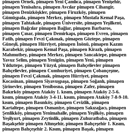
pimapen Örnek, pimapen Yeni Çamlıca, pimapen Yenişehir,
pimapen Yenisahra, pimapen Avcılar pimapen Cihangir,
pimapen Denizköşkler, pimapen Firuzköy, pimapen
Gümüşpala, pimapen Merkez, pimapen Mustafa Kemal Paşa,
pimapen Tahtakale, pimapen Üniversite, pimapen Yeşilkent,
pimapen Bağcılar pimapen Bağlar, pimapen Barbaros,
pimapen Çınar, pimapen Demirkapı, pimapen Evren, pimapen
Fatih, pimapen Fevzi Çakmak, pimapen Göztepe, pimapen
Güneşli, pimapen Hürriyet, pimapen İnönü, pimapen Kazım
Karabekir, pimapen Kemal Paşa, pimapen Kirazlı, pimapen
Mahmutbey, pimapen Merkez, pimapen Sancaktepe, pimapen
Yavuz Selim, pimapen Yenigün, pimapen Yeni, pimapen
Yıldıztepe, pimapen Yüzyıl, pimapen Bahçelievler pimapen
Bahçelievler, pimapen Cumhuriyet, pimapen Çobançeşme,
pimapen Fevzi Çakmak, pimapen Hürriyet, pimapen
Kocasinan, pimapen Siyavuşpaşa, pimapen Soğanlı, pimapen
Şirinevler, pimapen Yenibosna, pimapen Zafer, pimapen
Bakırköy pimapen Ataköy 1. kısım, pimapen Ataköy 2-5-6.
kısım, pimapen Ataköy 3-4-11. kısım, pimapen Ataköy 7-8-9-10.
kısım, pimapen Basınköy, pimapen Cevizlik, pimapen
Kartaltepe, pimapen Osmaniye, pimapen Sakızağacı, pimapen
Şenlikköy, pimapen Yenimahalle, pimapen Yeşilköy, pimapen
Yeşilyurt, pimapen Zeytinlik, pimapen Zuhuratbaba, pimapen
Başakşehir pimapen Altınşehir, pimapen Bahçeşehir 1. Kısım,
pimapen Bahçeşehir 2. Kısım, pimapen Başak, pimapen