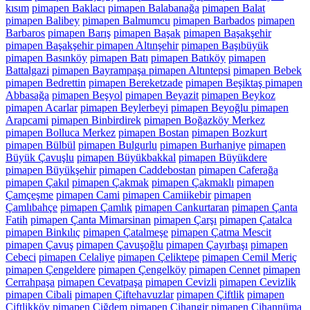
kısım
pimapen Baklacı
pimapen Balabanağa
pimapen Balat
pimapen Balibey
pimapen Balmumcu
pimapen Barbados
pimapen
Barbaros
pimapen Barış
pimapen Başak
pimapen Başakşehir
pimapen Başakşehir pimapen Altınşehir
pimapen Başıbüyük
pimapen Basınköy
pimapen Batı
pimapen Batıköy
pimapen
Battalgazi
pimapen Bayrampaşa pimapen Altıntepsi
pimapen Bebek
pimapen Bedrettin
pimapen Bereketzade
pimapen Beşiktaş pimapen
Abbasağa
pimapen Beşyol
pimapen Beyazit
pimapen Beykoz
pimapen Acarlar
pimapen Beylerbeyi
pimapen Beyoğlu pimapen
Arapcami
pimapen Binbirdirek
pimapen Boğazköy Merkez
pimapen Bolluca Merkez
pimapen Bostan
pimapen Bozkurt
pimapen Bülbül
pimapen Bulgurlu
pimapen Burhaniye
pimapen
Büyük Çavuşlu
pimapen Büyükbakkal
pimapen Büyükdere
pimapen Büyükşehir
pimapen Caddebostan
pimapen Caferağa
pimapen Çakıl
pimapen Çakmak
pimapen Çakmaklı
pimapen
Çamçeşme
pimapen Cami
pimapen Camiikebir
pimapen
Çamlıbahçe
pimapen Çamlık
pimapen Cankurtaran
pimapen Çanta
Fatih
pimapen Çanta Mimarsinan
pimapen Çarşı
pimapen Çatalca
pimapen Binkılıç
pimapen Çatalmeşe
pimapen Çatma Mescit
pimapen Çavuş
pimapen Çavuşoğlu
pimapen Çayırbaşı
pimapen
Cebeci
pimapen Celaliye
pimapen Çeliktepe
pimapen Cemil Meriç
pimapen Çengeldere
pimapen Çengelköy
pimapen Cennet
pimapen
Cerrahpaşa
pimapen Cevatpaşa
pimapen Cevizli
pimapen Cevizlik
pimapen Cibali
pimapen Çiftehavuzlar
pimapen Çiftlik
pimapen
Çiftlikköy
pimapen Çiğdem
pimapen Cihangir
pimapen Cihannüma