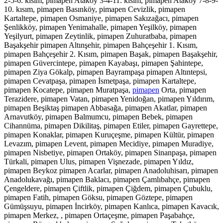
2-5-6. kısım, pimapen Ataköy 3-4-11. kısım, pimapen Ataköy 7-8-9-
10. kısım, pimapen Basınköy, pimapen Cevizlik, pimapen
Kartaltepe, pimapen Osmaniye, pimapen Sakızağacı, pimapen
Şenlikköy, pimapen Yenimahalle, pimapen Yeşilköy, pimapen
Yeşilyurt, pimapen Zeytinlik, pimapen Zuhuratbaba, pimapen
Başakşehir pimapen Altınşehir, pimapen Bahçeşehir 1. Kısım,
pimapen Bahçeşehir 2. Kısım, pimapen Başak, pimapen Başakşehir,
pimapen Güvercintepe, pimapen Kayabaşı, pimapen Şahintepe,
pimapen Ziya Gökalp, pimapen Bayrampaşa pimapen Altıntepsi,
pimapen Cevatpaşa, pimapen İsmetpaşa, pimapen Kartaltepe,
pimapen Kocatepe, pimapen Muratpaşa,
pimapen
Orta, pimapen
Terazidere, pimapen Vatan, pimapen Yenidoğan, pimapen Yıldırım,
pimapen Beşiktaş pimapen Abbasağa, pimapen Akatlar, pimapen
Arnavutköy, pimapen Balmumcu, pimapen Bebek, pimapen
Cihannüma, pimapen Dikilitaş, pimapen Etiler, pimapen Gayrettepe,
pimapen Konaklar, pimapen Kuruçeşme, pimapen Kültür, pimapen
Levazım, pimapen Levent, pimapen Mecidiye, pimapen Muradiye,
pimapen Nisbetiye, pimapen Ortaköy, pimapen Sinanpaşa, pimapen
Türkali, pimapen Ulus, pimapen Vişnezade, pimapen Yıldız,
pimapen Beykoz pimapen Acarlar, pimapen Anadoluhisarı, pimapen
Anadolukavağı, pimapen Baklacı, pimapen Çamlıbahçe, pimapen
Çengeldere, pimapen Çiftlik, pimapen Çiğdem, pimapen Çubuklu,
pimapen Fatih, pimapen Göksu, pimapen Göztepe, pimapen
Gümüşsuyu, pimapen İncirköy, pimapen Kanlıca, pimapen Kavacık,
pimapen Merkez, , pimapen Ortaçeşme, pimapen Paşabahçe,