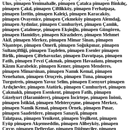
Ulus, pimapen Yenimahalle, pimapen Çatalca pimapen Binkılıç,
pimapen Çakıl, pimapen Çiftlikköy, pimapen Ferhatpaşa,
pimapen İzettin, pimapen Kaleiçi, pimapen Karacaköy,
pimapen Ovayenice, pimapen Çekmeköy pimapen Alemdağ,
pimapen Aydınlar, pimapen Cumhuriyet, pimapen Çamlık,
pimapen Çatalmeşe, pimapen Ekşioğlu, pimapen Güngören,
pimapen Hamidiye, pimapen Kirazlıdere, pimapen Mehmet
Akif, pimapen Merkez, pimapen Mimar Sinan, pimapen
Nişantepe, pimapen Ömerli, pimapen Soğukpınar, pimapen
Sultançiftliği, pimapen Taşdelen, pimapen Esenler pimapen
Birlik, pimapen Çiftehavuzlar, pimapen Davutpaşa, pimapen
Fatih, pimapen Fevzi Çakmak, pimapen Havaalanı, pimapen
Kâzım Karabekir, pimapen Kemer, pimapen Menderes,
pimapen Mimarsinan, pimapen Namık Kemal, pimapen
Nenehatun, pimapen Oruçreis, pimapen Tuna, pimapen
Turgutreis, pimapen Yavuz Selim, pimapen Esenyurt pimapen
Ardıçlıevler, pimapen Atatürk, pimapen Cumhuriyet, pimapen
Çakmaklı, pimapen Esenkent, pimapen Fatih, pimapen
Güzelyurt (Haramidere), pimapen İncirtepe, pimapen İnönü,
pimapen İstiklal, pimapen Mehterçeşme, pimapen Merkez,
pimapen Namik Kemal, pimapen Örnek, pimapen Pınar,
pimapen Saadetdere, pimapen Sanayii, pimapen
Talatpasa, pimapen Yenikent, pimapen Yeşilkent, pimapen
Eyüp pimapen Akşemseddin, pimapen Alibeyköy, pimapen
Çırçır, pimapen Defterdar, pimapen Düğmeciler, pimapen