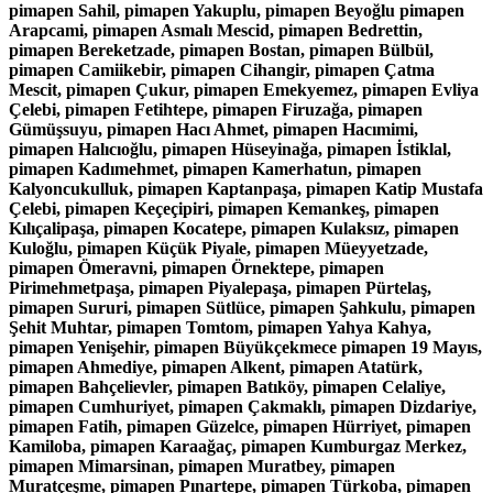
pimapen Sahil, pimapen Yakuplu, pimapen Beyoğlu pimapen
Arapcami, pimapen Asmalı Mescid, pimapen Bedrettin,
pimapen Bereketzade, pimapen Bostan, pimapen Bülbül,
pimapen Camiikebir, pimapen Cihangir, pimapen Çatma
Mescit, pimapen Çukur, pimapen Emekyemez, pimapen Evliya
Çelebi, pimapen Fetihtepe, pimapen Firuzağa, pimapen
Gümüşsuyu, pimapen Hacı Ahmet, pimapen Hacımimi,
pimapen Halıcıoğlu, pimapen Hüseyinağa, pimapen İstiklal,
pimapen Kadımehmet, pimapen Kamerhatun, pimapen
Kalyoncukulluk, pimapen Kaptanpaşa, pimapen Katip Mustafa
Çelebi, pimapen Keçeçipiri, pimapen Kemankeş, pimapen
Kılıçalipaşa, pimapen Kocatepe, pimapen Kulaksız, pimapen
Kuloğlu, pimapen Küçük Piyale, pimapen Müeyyetzade,
pimapen Ömeravni, pimapen Örnektepe, pimapen
Pirimehmetpaşa, pimapen Piyalepaşa, pimapen Pürtelaş,
pimapen Sururi, pimapen Sütlüce, pimapen Şahkulu, pimapen
Şehit Muhtar, pimapen Tomtom, pimapen Yahya Kahya,
pimapen Yenişehir, pimapen Büyükçekmece pimapen 19 Mayıs,
pimapen Ahmediye, pimapen Alkent, pimapen Atatürk,
pimapen Bahçelievler, pimapen Batıköy, pimapen Celaliye,
pimapen Cumhuriyet, pimapen Çakmaklı, pimapen Dizdariye,
pimapen Fatih, pimapen Güzelce, pimapen Hürriyet, pimapen
Kamiloba, pimapen Karaağaç, pimapen Kumburgaz Merkez,
pimapen Mimarsinan, pimapen Muratbey, pimapen
Muratçeşme, pimapen Pınartepe, pimapen Türkoba, pimapen