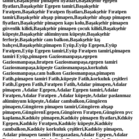
tamiri,Başakşehir pimapen fiyatları,Başakşehir egepen
fiyatları,Başakşehir Egepen tamiri,Başakşehir
Fıratpen,Başakşehir Fıratpen fiyatları,Başakşehir Fıratpen
tamiri,Başakşehir ahşap pimapen,Başakşehir ahşap pimapen
fiyatları,Başakşehir pimapen kapı kolu,Başakşehir pimapen
güvenlik kilidi,Başakşehir pimapen çocuk kilidi,Başakşehir
küpeşte,Başakşehir alüminyum küpeşte,Başakşehir
ferforje,Başakşehir cam balkon,Başakşehir kış
bahçesi,Başakşehir,pimapen Eyüp,Eyüp Egepen,Eyüp
Fıratpen,Eyüp Egepen tamiri,Eyüp Fıratpen tamiri,pimapen
tamiri Eyüp,pimapen Gaziosmanpaşa,egepen
Gaziosmanpaşa,fıratpen Gaziosmanpaşa,egepen tamiri
Gaziosmanpaşa,küpeşte Gaziosmanpaşa,korkuluk
Gaziosmanpaşa,cam balkon Gaziosmanpaşa,pimapen
Fatih,pimapen tamiri Fatih,küpeşte Fatih,korkuluk çeşitleri
Fatih,Egepen Fatih,Fıratpen Fatih,Adalar pimapen,Adalar
pimapen ,Adalar Egepen,Adalar Egepen tamiri,Adalar
Fıratpen,Adalar Fıratpen ,Adalar küpeşte,Adalar paslanmaz
alüminyum küpeşte,Adalar cambalkon,Güngören
pimapen,Güngören pimapen tamiri,Güngören ahşap
pimapen,GüngörenEgepen,Güngören Fıratpen,Güngören pvc
kaplama,Kadıköy pimapen,Kadıköy pimapen fiyatları,Kdıköy
Egepen,Kadıköy Fıratpen,Kadıköy küpeşte,Kadıköy
cambalkon,Kadıköy korkuluk çeşitleri,Kadıköy pimapen,
Adalar pimapen tamiri Burgazadası,Adalar Egepen,Adalar