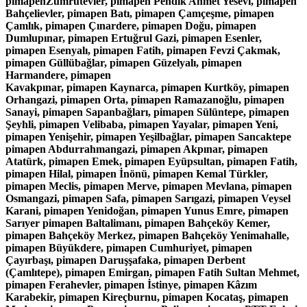
pimapenZümrütevler, pimapen Pendik Ahmet Yesevi, pimapen
Bahçelievler, pimapen Batı, pimapen Çamçeşme, pimapen
Çamlık, pimapen Çınardere, pimapen Doğu, pimapen
Dumlupınar, pimapen Ertuğrul Gazi, pimapen Esenler,
pimapen Esenyalı, pimapen Fatih, pimapen Fevzi Çakmak,
pimapen Güllübağlar, pimapen Güzelyalı, pimapen
Harmandere, pimapen
Kavakpınar, pimapen Kaynarca, pimapen Kurtköy, pimapen
Orhangazi, pimapen Orta, pimapen Ramazanoğlu, pimapen
Sanayi, pimapen Sapanbağları, pimapen Sülüntepe, pimapen
Şeyhli, pimapen Velibaba, pimapen Yayalar, pimapen Yeni,
pimapen Yenişehir, pimapen Yeşilbağlar, pimapen Sancaktepe
pimapen Abdurrahmangazi, pimapen Akpınar, pimapen
Atatürk, pimapen Emek, pimapen Eyüpsultan, pimapen Fatih,
pimapen Hilal, pimapen İnönü, pimapen Kemal Türkler,
pimapen Meclis, pimapen Merve, pimapen Mevlana, pimapen
Osmangazi, pimapen Safa, pimapen Sarıgazi, pimapen Veysel
Karani, pimapen Yenidoğan, pimapen Yunus Emre, pimapen
Sarıyer pimapen Baltalimanı, pimapen Bahçeköy Kemer,
pimapen Bahçeköy Merkez, pimapen Bahçeköy Yenimahalle,
pimapen Büyükdere, pimapen Cumhuriyet, pimapen
Çayırbaşı, pimapen Daruşşafaka, pimapen Derbent
(Çamlıtepe), pimapen Emirgan, pimapen Fatih Sultan Mehmet,
pimapen Ferahevler, pimapen İstinye, pimapen Kâzım
Karabekir, pimapen Kireçburnu, pimapen Kocataş, pimapen