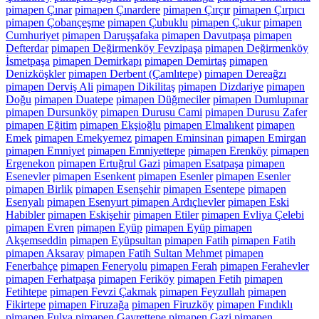
pimapen Çınar
pimapen Çınardere
pimapen Çırçır
pimapen Çırpıcı
pimapen Çobançeşme
pimapen Çubuklu
pimapen Çukur
pimapen
Cumhuriyet
pimapen Daruşşafaka
pimapen Davutpaşa
pimapen
Defterdar
pimapen Değirmenköy Fevzipaşa
pimapen Değirmenköy
İsmetpaşa
pimapen Demirkapı
pimapen Demirtaş
pimapen
Denizköşkler
pimapen Derbent (Çamlıtepe)
pimapen Dereağzı
pimapen Derviş Ali
pimapen Dikilitaş
pimapen Dizdariye
pimapen
Doğu
pimapen Duatepe
pimapen Düğmeciler
pimapen Dumlupınar
pimapen Dursunköy
pimapen Durusu Cami
pimapen Durusu Zafer
pimapen Eğitim
pimapen Ekşioğlu
pimapen Elmalıkent
pimapen
Emek
pimapen Emekyemez
pimapen Eminsinan
pimapen Emirgan
pimapen Emniyet
pimapen Emniyettepe
pimapen Erenköy
pimapen
Ergenekon
pimapen Ertuğrul Gazi
pimapen Esatpaşa
pimapen
Esenevler
pimapen Esenkent
pimapen Esenler
pimapen Esenler
pimapen Birlik
pimapen Esenşehir
pimapen Esentepe
pimapen
Esenyalı
pimapen Esenyurt pimapen Ardıçlıevler
pimapen Eski
Habibler
pimapen Eskişehir
pimapen Etiler
pimapen Evliya Çelebi
pimapen Evren
pimapen Eyüp
pimapen Eyüp pimapen
Akşemseddin
pimapen Eyüpsultan
pimapen Fatih
pimapen Fatih
pimapen Aksaray
pimapen Fatih Sultan Mehmet
pimapen
Fenerbahçe
pimapen Feneryolu
pimapen Ferah
pimapen Ferahevler
pimapen Ferhatpaşa
pimapen Feriköy
pimapen Fetih
pimapen
Fetihtepe
pimapen Fevzi Çakmak
pimapen Feyzullah
pimapen
Fikirtepe
pimapen Firuzağa
pimapen Firuzköy
pimapen Fındıklı
pimapen Fulya
pimapen Gayrettepe
pimapen Gazi
pimapen