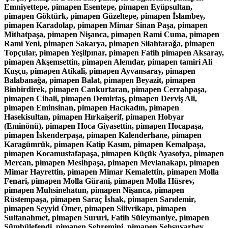
Emniyettepe, pimapen Esentepe, pimapen Eyüpsultan,
pimapen Göktürk, pimapen Güzeltepe, pimapen İslambey,
pimapen Karadolap, pimapen Mimar Sinan Paşa, pimapen
Mithatpaşa, pimapen Nişanca, pimapen Rami Cuma, pimapen
Rami Yeni, pimapen Sakarya, pimapen Silahtarağa, pimapen
Topçular, pimapen Yeşilpınar, pimapen Fatih pimapen Aksaray,
pimapen Akşemsettin, pimapen Alemdar, pimapen tamiri Ali
Kuşçu, pimapen Atikali, pimapen Ayvansaray, pimapen
Balabanağa, pimapen Balat, pimapen Beyazit, pimapen
Binbirdirek, pimapen Cankurtaran, pimapen Cerrahpaşa,
pimapen Cibali, pimapen Demirtaş, pimapen Derviş Ali,
pimapen Eminsinan, pimapen Hacıkadın, pimapen
Hasekisultan, pimapen Hırkaişerif, pimapen Hobyar
(Eminönü), pimapen Hoca Giyasettin, pimapen Hocapaşa,
pimapen İskenderpaşa, pimapen Kalenderhane, pimapen
Karagümrük, pimapen Katip Kasım, pimapen Kemalpaşa,
pimapen Kocamustafapaşa, pimapen Küçük Ayasofya, pimapen
Mercan, pimapen Mesihpaşa, pimapen Mevlanakapı, pimapen
Mimar Hayrettin, pimapen Mimar Kemalettin, pimapen Molla
Fenari, pimapen Molla Gürani, pimapen Molla Hüsrev,
pimapen Muhsinehatun, pimapen Nişanca, pimapen
Rüstempaşa, pimapen Saraç İshak, pimapen Sarıdemir,
pimapen Seyyid Ömer, pimapen Silivrikapı, pimapen
Sultanahmet, pimapen Sururi, Fatih Süleymaniye, pimapen
Sümbülefendi, pimapen Şehremini, pimapen Şehsuvarbey,