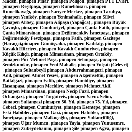
Maden, pimapen Pınar, pimapen Poligon, pimapen PTT Evleri,
pimapen Reşitpaşa, pimapen Rumelihisarı, pimapen
Rumelikavağı, pimapen Sarıyer Merkez, pimapen Tarabya,
pimapen Yeniköy, pimapen Yenimahalle, pimapen Silivri
pimapen Alibey, pimapen Alipaşa (Yapağca) , pimapen Büyük
Çavuşlu, pimapen Cumhuriyet, pimapen Çanta Fatih, pimapen
Çanta Mimarsinan, pimapen Değirmenköy İsmetpaşa, pimapen
Değirmenköy Fevzipaşa, pimapen Fatih, pimapen Gazitepe
(Haraççı),pimapen Gümüşyaka, pimapen Kadıköy, pimapen
Kavaklı Hürriyet, pimapen Kavaklı Cumhuriyet, pimapen
Küçük Kılıçlı, pimapen Mimarsinan, pimapen Ortaköy,
pimapen Piri Mehmet Paşa, pimapen Selimpaşa, pimapen
Semizkumlar, pimapen Yeni Mahalle, pimapen Yolçatı (Gelevri)
, pimapen Sultanbeyli pimapen Abdurrahmangazi, pimapen
Adil, pimapen Ahmet Yesevi, pimapen Akşemsettin, pimapen
Battalgazi, pimapen Fatih, pimapen Hamidiye, pimapen
Hasanpaşa, pimapen Mecidiye, pimapen Mehmet Akif,
pimapen Mimarsinan, pimapen Necip Fazıl, pimapen
Orhangazi, pimapen Turgutreis, pimapen Yavuz Selim,
pimapen Sultangazi pimapen 50. Yıl, pimapen 75. Yıl, pimapen
Cebeci, pimapen Cumhuriyet, pimapen Esentepe, pimapen
Eski Habibler, pimapen Gazi, pimapen Habibler, pimapen
İsmetpaşa, pimapen Malkoçoğlu, pimapen Sultançiftliği,
pimapen Uğur Mumcu, pimapen Yayla, pimapen Yunusemre,
pimapen Zübeydehanım, pimapen Şile pimapen Ağva, pimapen