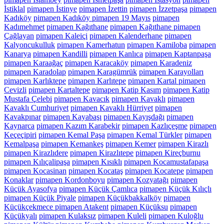
İstiklal
pimapen İstinye
pimapen İzettin
pimapen İzzetpaşa
pimapen
Kadıköy
pimapen Kadıköy pimapen 19 Mayıs
pimapen
Kadımehmet
pimapen Kağıthane
pimapen Kağıthane pimapen
Çağlayan
pimapen Kaleiçi
pimapen Kalenderhane
pimapen
Kalyoncukulluk
pimapen Kamerhatun
pimapen Kamiloba
pimapen
Kanarya
pimapen Kandilli
pimapen Kanlıca
pimapen Kaptanpaşa
pimapen Karaağaç
pimapen Karacaköy
pimapen Karadeniz
pimapen Karadolap
pimapen Karagümrük
pimapen Karayolları
pimapen Karlıktepe
pimapen Karlıtepe
pimapen Kartal pimapen
Cevizli
pimapen Kartaltepe
pimapen Katip Kasım
pimapen Katip
Mustafa Çelebi
pimapen Kavacık
pimapen Kavaklı
pimapen
Kavaklı Cumhuriyet
pimapen Kavaklı Hürriyet
pimapen
Kavakpınar
pimapen Kayabaşı
pimapen Kayışdağı
pimapen
Kaynarca
pimapen Kazım Karabekir
pimapen Kazlıçeşme
pimapen
Keçeçipiri
pimapen Kemal Paşa
pimapen Kemal Türkler
pimapen
Kemalpaşa
pimapen Kemankeş
pimapen Kemer
pimapen Kirazlı
pimapen Kirazlıdere
pimapen Kirazlıtepe
pimapen Kireçburnu
pimapen Kılıçalipaşa
pimapen Kısıklı
pimapen Kocamustafapaşa
pimapen Kocasinan
pimapen Kocataş
pimapen Kocatepe
pimapen
Konaklar
pimapen Kordonboyu
pimapen Kozyatağı
pimapen
Küçük Ayasofya
pimapen Küçük Çamlıca
pimapen Küçük Kılıçlı
pimapen Küçük Piyale
pimapen Küçükbakkalköy
pimapen
Küçükçekmece pimapen Atakent
pimapen Küçüksu
pimapen
Küçükyalı
pimapen Kulaksız
pimapen Kuleli
pimapen Kuloğlu