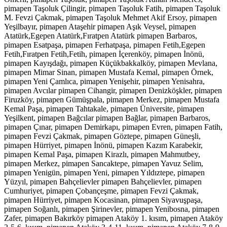
pimapen Taşoluk Çilingir, pimapen Taşoluk Fatih, pimapen Taşoluk
M. Fevzi Çakmak, pimapen Taşoluk Mehmet Akif Ersoy, pimapen
Yeşilbayır, pimapen Ataşehir pimapen Aşık Veysel, pimapen
Atatürk,Egepen Atatürk,Fıratpen Atatürk pimapen Barbaros,
pimapen Esatpaşa, pimapen Ferhatpaşa, pimapen Fetih,Egepen
Fetih,Fıratpen Fetih,Fetih, pimapen İçerenköy, pimapen İnönü,
pimapen Kayışdağı, pimapen Küçükbakkalköy, pimapen Mevlana,
pimapen Mimar Sinan, pimapen Mustafa Kemal, pimapen Örnek,
pimapen Yeni Çamlıca, pimapen Yenişehir, pimapen Yenisahra,
pimapen Avcılar pimapen Cihangir, pimapen Denizköşkler, pimapen
Firuzköy, pimapen Gümüşpala, pimapen Merkez, pimapen Mustafa
Kemal Paşa, pimapen Tahtakale, pimapen Üniversite, pimapen
Yeşilkent, pimapen Bağcılar pimapen Bağlar, pimapen Barbaros,
pimapen Çınar, pimapen Demirkapı, pimapen Evren, pimapen Fatih,
pimapen Fevzi Çakmak, pimapen Göztepe, pimapen Güneşli,
pimapen Hürriyet, pimapen İnönü, pimapen Kazım Karabekir,
pimapen Kemal Paşa, pimapen Kirazlı, pimapen Mahmutbey,
pimapen Merkez, pimapen Sancaktepe, pimapen Yavuz Selim,
pimapen Yenigün, pimapen Yeni, pimapen Yıldıztepe, pimapen
Yüzyıl, pimapen Bahçelievler pimapen Bahçelievler, pimapen
Cumhuriyet, pimapen Çobançeşme, pimapen Fevzi Çakmak,
pimapen Hürriyet, pimapen Kocasinan, pimapen Siyavuşpaşa,
pimapen Soğanlı, pimapen Şirinevler, pimapen Yenibosna, pimapen
Zafer, pimapen Bakırköy pimapen Ataköy 1. kısım, pimapen Ataköy