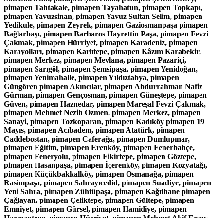
pimapen Tahtakale, pimapen Tayahatun, pimapen Topkapı,
pimapen Yavuzsinan, pimapen Yavuz Sultan Selim, pimapen
Yedikule, pimapen Zeyrek, pimapen Gaziosmanpaşa pimapen
Bağlarbaşı, pimapen Barbaros Hayrettin Paşa, pimapen Fevzi
Çakmak, pimapen Hürriyet, pimapen Karadeniz, pimapen
Karayolları, pimapen Karlıtepe, pimapen Kâzım Karabekir,
pimapen Merkez, pimapen Mevlana, pimapen Pazariçi,
pimapen Sarıgöl, pimapen Şemsipaşa, pimapen Yenidoğan,
pimapen Yenimahalle, pimapen Yıldıztabya, pimapen
Güngören pimapen Akıncılar, pimapen Abdurrahman Nafiz
Gürman, pimapen Gençosman, pimapen Güneştepe, pimapen
Güven, pimapen Haznedar, pimapen Mareşal Fevzi Çakmak,
pimapen Mehmet Nezih Özmen, pimapen Merkez, pimapen
Sanayi, pimapen Tozkoparan, pimapen Kadıköy pimapen 19
Mayıs, pimapen Acıbadem, pimapen Atatürk, pimapen
Caddebostan, pimapen Caferağa, pimapen Dumlupınar,
pimapen Eğitim, pimapen Erenköy, pimapen Fenerbahçe,
pimapen Feneryolu, pimapen Fikirtepe, pimapen Göztepe,
pimapen Hasanpaşa, pimapen İçerenköy, pimapen Kozyatağı,
pimapen Küçükbakkalköy, pimapen Osmanağa, pimapen
Rasimpaşa, pimapen Sahrayıcedid, pimapen Suadiye, pimapen
Yeni Sahra, pimapen Zühtüpaşa, pimapen Kağıthane pimapen
Çağlayan, pimapen Çeliktepe, pimapen Gültepe, pimapen
Emniyet, pimapen Gürsel, pimapen Hamidiye, pimapen
Harmantepe, pimapen Hürriyet, pimapen Mehmet Akif Ersoy,