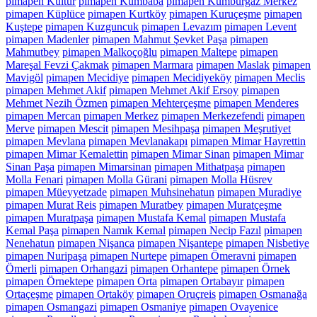
pimapen Kültür
pimapen Kumbaba
pimapen Kumburgaz Merkez
pimapen Küplüce
pimapen Kurtköy
pimapen Kuruçeşme
pimapen
Kuştepe
pimapen Kuzguncuk
pimapen Levazım
pimapen Levent
pimapen Madenler
pimapen Mahmut Şevket Paşa
pimapen
Mahmutbey
pimapen Malkoçoğlu
pimapen Maltepe
pimapen
Mareşal Fevzi Çakmak
pimapen Marmara
pimapen Maslak
pimapen
Mavigöl
pimapen Mecidiye
pimapen Mecidiyeköy
pimapen Meclis
pimapen Mehmet Akif
pimapen Mehmet Akif Ersoy
pimapen
Mehmet Nezih Özmen
pimapen Mehterçeşme
pimapen Menderes
pimapen Mercan
pimapen Merkez
pimapen Merkezefendi
pimapen
Merve
pimapen Mescit
pimapen Mesihpaşa
pimapen Meşrutiyet
pimapen Mevlana
pimapen Mevlanakapı
pimapen Mimar Hayrettin
pimapen Mimar Kemalettin
pimapen Mimar Sinan
pimapen Mimar
Sinan Paşa
pimapen Mimarsinan
pimapen Mithatpaşa
pimapen
Molla Fenari
pimapen Molla Gürani
pimapen Molla Hüsrev
pimapen Müeyyetzade
pimapen Muhsinehatun
pimapen Muradiye
pimapen Murat Reis
pimapen Muratbey
pimapen Muratçeşme
pimapen Muratpaşa
pimapen Mustafa Kemal
pimapen Mustafa
Kemal Paşa
pimapen Namık Kemal
pimapen Necip Fazıl
pimapen
Nenehatun
pimapen Nişanca
pimapen Nişantepe
pimapen Nisbetiye
pimapen Nuripaşa
pimapen Nurtepe
pimapen Ömeravni
pimapen
Ömerli
pimapen Orhangazi
pimapen Orhantepe
pimapen Örnek
pimapen Örnektepe
pimapen Orta
pimapen Ortabayır
pimapen
Ortaçeşme
pimapen Ortaköy
pimapen Oruçreis
pimapen Osmanağa
pimapen Osmangazi
pimapen Osmaniye
pimapen Ovayenice