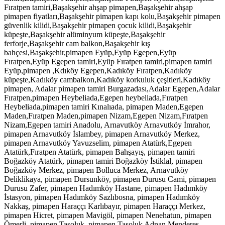
Fıratpen tamiri,Başakşehir ahşap pimapen,Başakşehir ahşap
pimapen fiyatları,Başakşehir pimapen kapı kolu,Başakşehir pimapen
güvenlik kilidi,Başakşehir pimapen çocuk kilidi,Başakşehir
küpeşte,Başakşehir alüminyum küpeşte,Başakşehir
ferforje,Başakşehir cam balkon,Başakşehir kış
bahçesi,Başakşehir,pimapen Eyüp,Eyüp Egepen,Eyüp
Fıratpen,Eyüp Egepen tamiri,Eyüp Fıratpen tamiri,pimapen tamiri
Eyüp,pimapen ,Kdıköy Egepen,Kadıköy Fıratpen,Kadıköy
küpeşte,Kadıköy cambalkon,Kadıköy korkuluk çeşitleri,Kadıköy
pimapen, Adalar pimapen tamiri Burgazadası,Adalar Egepen,Adalar
Fıratpen,pimapen Heybeliada,Egepen heybeliada,Fıratpen
Heybeliada,pimapen tamiri Kınalıada, pimapen Maden,Egepen
Maden,Fıratpen Maden,pimapen Nizam,Egepen Nizam,Fıratpen
Nizam,Egepen tamiri Anadolu, Arnavutköy Arnavutköy İmrahor,
pimapen Arnavutköy İslambey, pimapen Arnavutköy Merkez,
pimapen Arnavutköy Yavuzselim, pimapen Atatürk,Egepen
Atatürk,Fıratpen Atatürk, pimapen Bahşayış, pimapen tamiri
Boğazköy Atatürk, pimapen tamiri Boğazköy İstiklal, pimapen
Boğazköy Merkez, pimapen Bolluca Merkez, Arnavutköy
Deliklikaya, pimapen Dursunköy, pimapen Durusu Cami, pimapen
Durusu Zafer, pimapen Hadımköy Hastane, pimapen Hadımköy
İstasyon, pimapen Hadımköy Sazlıbosna, pimapen Hadımköy
Nakkaş, pimapen Haraççı Karlıbayır, pimapen Haraççı Merkez,
pimapen Hicret, pimapen Mavigöl, pimapen Nenehatun, pimapen
Ömerli, pimapen Taşoluk, pimapen Taşoluk Adnan Menderes,