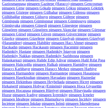
Gaziosmanpaşa
pimapen Gazitepe (Haraççı)
pimapen Gençosman
pimapen Girne
pimapen Gökalp
pimapen Göksu
pimapen Göktürk
pimapen Göztepe
pimapen Gülbahar
pimapen Gülensu
pimapen
Güllübağlar
pimapen Gülsuyu
pimapen Gültepe
pimapen
Gümüşpala
pimapen Gümüşpınar
pimapen Gümüşsuyu
pimapen
Gümüşyaka
pimapen Güneşli
pimapen Güneştepe
pimapen
Güngören
pimapen Güngören pimapen Akıncılar
pimapen Gürpınar
pimapen Gürsel
pimapen Güven
pimapen Güvercintepe
pimapen
Güzelce
pimapen Güzeltepe
pimapen Güzelyalı
pimapen Güzelyurt
(Haramidere)
pimapen Habibler
pimapen Hacı Ahmet
pimapen
Hacıkadın
pimapen Hacıkasım
pimapen Hacımimi
pimapen
Hadımköy Hastane
pimapen Hadımköy İstasyon
pimapen
Hadımköy Nakkaş
pimapen Hadımköy Sazlıbosna
pimapen
Halaskargazi
pimapen Halide Edip Adıvar
pimapen Halil Rıfat Paşa
pimapen Halıcıoğlu
pimapen Halkalı
pimapen Hamidiye
pimapen
Haraççı Karlıbayır
pimapen Haraççı Merkez
pimapen Harbiye
pimapen Harmandere
pimapen Harmantepe
pimapen Hasanpaşa
pimapen Hasekisultan
pimapen Havaalanı
pimapen Haznedar
pimapen Hekimbaşı
pimapen Heybeliada
pimapen Hicret
pimapen
Hırkaişerif
pimapen Hobyar (Eminönü)
pimapen Hoca Giyasettin
pimapen Hocapaşa
pimapen Hürriyet
pimapen Hüseyinağa
pimapen
Huzur
pimapen İcadiye
pimapen İçerenköy
pimapen İçmeler
pimapen İdealtepe
pimapen Ihlamurkuyu
pimapen İncirköy
pimapen
İncirtepe
pimapen İnkılap
pimapen İnönü
pimapen İskenderpaşa
pimapen İslambey
pimapen İsmetpaşa
pimapen İstasyon
pimapen