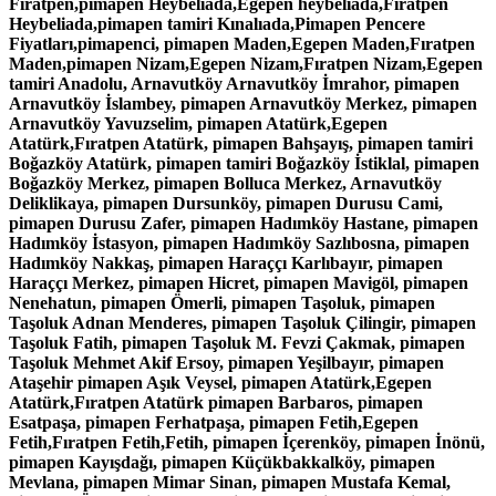
Fıratpen,pimapen Heybeliada,Egepen heybeliada,Fıratpen
Heybeliada,pimapen tamiri Kınalıada,Pimapen Pencere
Fiyatları,pimapenci, pimapen Maden,Egepen Maden,Fıratpen
Maden,pimapen Nizam,Egepen Nizam,Fıratpen Nizam,Egepen
tamiri Anadolu, Arnavutköy Arnavutköy İmrahor, pimapen
Arnavutköy İslambey, pimapen Arnavutköy Merkez, pimapen
Arnavutköy Yavuzselim, pimapen Atatürk,Egepen
Atatürk,Fıratpen Atatürk, pimapen Bahşayış, pimapen tamiri
Boğazköy Atatürk, pimapen tamiri Boğazköy İstiklal, pimapen
Boğazköy Merkez, pimapen Bolluca Merkez, Arnavutköy
Deliklikaya, pimapen Dursunköy, pimapen Durusu Cami,
pimapen Durusu Zafer, pimapen Hadımköy Hastane, pimapen
Hadımköy İstasyon, pimapen Hadımköy Sazlıbosna, pimapen
Hadımköy Nakkaş, pimapen Haraççı Karlıbayır, pimapen
Haraççı Merkez, pimapen Hicret, pimapen Mavigöl, pimapen
Nenehatun, pimapen Ömerli, pimapen Taşoluk, pimapen
Taşoluk Adnan Menderes, pimapen Taşoluk Çilingir, pimapen
Taşoluk Fatih, pimapen Taşoluk M. Fevzi Çakmak, pimapen
Taşoluk Mehmet Akif Ersoy, pimapen Yeşilbayır, pimapen
Ataşehir pimapen Aşık Veysel, pimapen Atatürk,Egepen
Atatürk,Fıratpen Atatürk pimapen Barbaros, pimapen
Esatpaşa, pimapen Ferhatpaşa, pimapen Fetih,Egepen
Fetih,Fıratpen Fetih,Fetih, pimapen İçerenköy, pimapen İnönü,
pimapen Kayışdağı, pimapen Küçükbakkalköy, pimapen
Mevlana, pimapen Mimar Sinan, pimapen Mustafa Kemal,