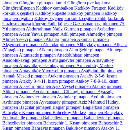
pimapen
Güngören pimapen tamiri
Güngören pvc kaplama
GüngörenEgepen
Kadıköy cambalkon
Kadıköy Fıratpen
Kadıköy
korkuluk çeşitleri
Kadıköy küpeşte
Kadıköy pimapen
Kadıköy
pimapen fiyatları
Kdıköy Egepen
korkuluk çeşitleri Fatih
korkuluk
Gaziosmanpaşa
küpeşte Fatih
küpeşte Gaziosmanpaşa
pimapen 75.
Yıl
pimapen Abdurrahman Nafiz Gürman
pimapen Acıbadem
pimapen Adem Yavuz
pimapen Adil
pimapen Ahmediye
pimapen
Ahmet Yesevi
pimapen Akatlar
pimapen Akpınar
pimapen
Akşemsettin
pimapen Alemdar
pimapen Alibeyköy
pimapen Alipaşa
(Yapağca)
pimapen Alkent
pimapen Altın Şehir
pimapen Altıntepe
pimapen Altunizade
pimapen Anadoluhisarı
pimapen
Anadolukavağı
pimapen Armağanevler
pimapen Arnavutköy
pimapen Arnavutköy İslambey
pimapen Arnavutköy Merkez
pimapen Arnavutköy Yavuzselim
pimapen Aşağıdudullu
pimapen
Asmalı Mescid
pimapen Atakent
pimapen Ataköy 2-5-6. kısım
pimapen Ataköy 3-4-11. kısım
pimapen Ataköy 7-8-9-10. kısım
pimapen Ataşehir pimapen Aşık Veysel
pimapen Atatürk
pimapen
Atikali
pimapen Avcılar pimapen Cihangir
pimapen Ayazağa
pimapen Aydınevler
pimapen Aydınlar
pimapen Aydınlı
pimapen
Aydıntepe
pimapen Ayvansaray
pimapen Aziz Mahmud Hüdayi
pimapen Bağcılar pimapen Bağlar
pimapen Bağlarbaşı
pimapen
Bahçeköy Kemer
pimapen Bahçeköy Merkez
pimapen Bahçeköy
Yenimahalle
pimapen Bahçelievler
pimapen Bahçelievler pimapen
Bahçelievler
pimapen Bahçeşehir 1. Kısım
pimapen Bahçeşehir 2.
Kısım
pimapen Bahşayış
pimapen Bakırköy pimapen Ataköy 1.