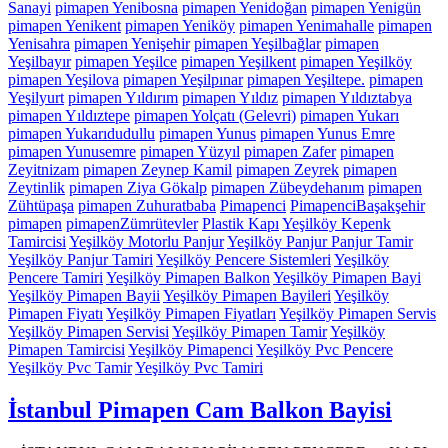
Sanayi
pimapen Yenibosna
pimapen Yenidoğan
pimapen Yenigün
pimapen Yenikent
pimapen Yeniköy
pimapen Yenimahalle
pimapen
Yenisahra
pimapen Yenişehir
pimapen Yeşilbağlar
pimapen
Yeşilbayır
pimapen Yeşilce
pimapen Yeşilkent
pimapen Yeşilköy
pimapen Yeşilova
pimapen Yeşilpınar
pimapen Yeşiltepe.
pimapen
Yeşilyurt
pimapen Yıldırım
pimapen Yıldız
pimapen Yıldıztabya
pimapen Yıldıztepe
pimapen Yolçatı (Gelevri)
pimapen Yukarı
pimapen Yukarıdudullu
pimapen Yunus
pimapen Yunus Emre
pimapen Yunusemre
pimapen Yüzyıl
pimapen Zafer
pimapen
Zeyitnizam
pimapen Zeynep Kamil
pimapen Zeyrek
pimapen
Zeytinlik
pimapen Ziya Gökalp
pimapen Zübeydehanım
pimapen
Zühtüpaşa
pimapen Zuhuratbaba
Pimapenci
PimapenciBaşakşehir
pimapen
pimapenZümrütevler
Plastik Kapı
Yeşilköy Kepenk
Tamircisi
Yeşilköy Motorlu Panjur
Yeşilköy Panjur Panjur Tamir
Yeşilköy Panjur Tamiri
Yeşilköy Pencere Sistemleri
Yeşilköy
Pencere Tamiri
Yeşilköy Pimapen Balkon
Yeşilköy Pimapen Bayi
Yeşilköy Pimapen Bayii
Yeşilköy Pimapen Bayileri
Yeşilköy
Pimapen Fiyatı
Yeşilköy Pimapen Fiyatları
Yeşilköy Pimapen Servis
Yeşilköy Pimapen Servisi
Yeşilköy Pimapen Tamir
Yeşilköy
Pimapen Tamircisi
Yeşilköy Pimapenci
Yeşilköy Pvc Pencere
Yeşilköy Pvc Tamir
Yeşilköy Pvc Tamiri
İstanbul Pimapen Cam Balkon Bayisi