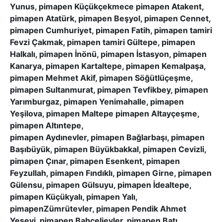
Yunus, pimapen Küçükçekmece pimapen Atakent,
pimapen Atatürk, pimapen Beşyol, pimapen Cennet,
pimapen Cumhuriyet, pimapen Fatih, pimapen tamiri
Fevzi Çakmak, pimapen tamiri Gültepe, pimapen
Halkalı, pimapen İnönü, pimapen İstasyon, pimapen
Kanarya, pimapen Kartaltepe, pimapen Kemalpaşa,
pimapen Mehmet Akif, pimapen Söğütlüçeşme,
pimapen Sultanmurat, pimapen Tevfikbey, pimapen
Yarımburgaz, pimapen Yenimahalle, pimapen
Yeşilova, pimapen Maltepe pimapen Altayçeşme,
pimapen Altıntepe,
pimapen Aydınevler, pimapen Bağlarbaşı, pimapen
Başıbüyük, pimapen Büyükbakkal, pimapen Cevizli,
pimapen Çınar, pimapen Esenkent, pimapen
Feyzullah, pimapen Fındıklı, pimapen Girne, pimapen
Gülensu, pimapen Gülsuyu, pimapen İdealtepe,
pimapen Küçükyalı, pimapen Yalı,
pimapenZümrütevler, pimapen Pendik Ahmet
Yesevi, pimapen Bahçelievler, pimapen Batı,