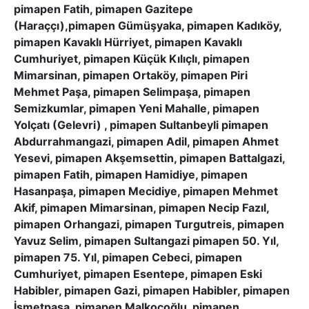
pimapen Fatih, pimapen Gazitepe
(Haraççı),pimapen Gümüşyaka, pimapen Kadıköy,
pimapen Kavaklı Hürriyet, pimapen Kavaklı
Cumhuriyet, pimapen Küçük Kılıçlı, pimapen
Mimarsinan, pimapen Ortaköy, pimapen Piri
Mehmet Paşa, pimapen Selimpaşa, pimapen
Semizkumlar, pimapen Yeni Mahalle, pimapen
Yolçatı (Gelevri) , pimapen Sultanbeyli pimapen
Abdurrahmangazi, pimapen Adil, pimapen Ahmet
Yesevi, pimapen Akşemsettin, pimapen Battalgazi,
pimapen Fatih, pimapen Hamidiye, pimapen
Hasanpaşa, pimapen Mecidiye, pimapen Mehmet
Akif, pimapen Mimarsinan, pimapen Necip Fazıl,
pimapen Orhangazi, pimapen Turgutreis, pimapen
Yavuz Selim, pimapen Sultangazi pimapen 50. Yıl,
pimapen 75. Yıl, pimapen Cebeci, pimapen
Cumhuriyet, pimapen Esentepe, pimapen Eski
Habibler, pimapen Gazi, pimapen Habibler, pimapen
İsmetpaşa, pimapen Malkoçoğlu, pimapen