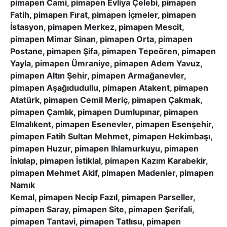
pimapen Cami, pimapen Evliya Çelebi, pimapen
Fatih, pimapen Fırat, pimapen İçmeler, pimapen
İstasyon, pimapen Merkez, pimapen Mescit,
pimapen Mimar Sinan, pimapen Orta, pimapen
Postane, pimapen Şifa, pimapen Tepeören, pimapen
Yayla, pimapen Ümraniye, pimapen Adem Yavuz,
pimapen Altın Şehir, pimapen Armağanevler,
pimapen Aşağıdudullu, pimapen Atakent, pimapen
Atatürk, pimapen Cemil Meriç, pimapen Çakmak,
pimapen Çamlık, pimapen Dumlupınar, pimapen
Elmalıkent, pimapen Esenevler, pimapen Esenşehir,
pimapen Fatih Sultan Mehmet, pimapen Hekimbaşı,
pimapen Huzur, pimapen Ihlamurkuyu, pimapen
İnkılap, pimapen İstiklal, pimapen Kazım Karabekir,
pimapen Mehmet Akif, pimapen Madenler, pimapen
Namık
Kemal, pimapen Necip Fazıl, pimapen Parseller,
pimapen Saray, pimapen Site, pimapen Şerifali,
pimapen Tantavi, pimapen Tatlısu, pimapen