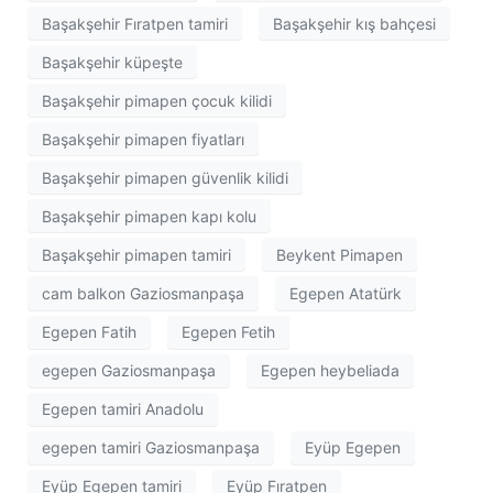
Başakşehir Fıratpen tamiri
Başakşehir kış bahçesi
Başakşehir küpeşte
Başakşehir pimapen çocuk kilidi
Başakşehir pimapen fiyatları
Başakşehir pimapen güvenlik kilidi
Başakşehir pimapen kapı kolu
Başakşehir pimapen tamiri
Beykent Pimapen
cam balkon Gaziosmanpaşa
Egepen Atatürk
Egepen Fatih
Egepen Fetih
egepen Gaziosmanpaşa
Egepen heybeliada
Egepen tamiri Anadolu
egepen tamiri Gaziosmanpaşa
Eyüp Egepen
Eyüp Egepen tamiri
Eyüp Fıratpen