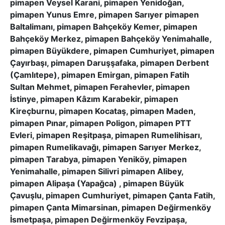
pimapen Veysel Karani, pimapen Yenidoğan,
pimapen Yunus Emre, pimapen Sarıyer pimapen
Baltalimanı, pimapen Bahçeköy Kemer, pimapen
Bahçeköy Merkez, pimapen Bahçeköy Yenimahalle,
pimapen Büyükdere, pimapen Cumhuriyet, pimapen
Çayırbaşı, pimapen Daruşşafaka, pimapen Derbent
(Çamlıtepe), pimapen Emirgan, pimapen Fatih
Sultan Mehmet, pimapen Ferahevler, pimapen
İstinye, pimapen Kâzım Karabekir, pimapen
Kireçburnu, pimapen Kocataş, pimapen Maden,
pimapen Pınar, pimapen Poligon, pimapen PTT
Evleri, pimapen Reşitpaşa, pimapen Rumelihisarı,
pimapen Rumelikavağı, pimapen Sarıyer Merkez,
pimapen Tarabya, pimapen Yeniköy, pimapen
Yenimahalle, pimapen Silivri pimapen Alibey,
pimapen Alipaşa (Yapağca) , pimapen Büyük
Çavuşlu, pimapen Cumhuriyet, pimapen Çanta Fatih,
pimapen Çanta Mimarsinan, pimapen Değirmenköy
İsmetpaşa, pimapen Değirmenköy Fevzipaşa,