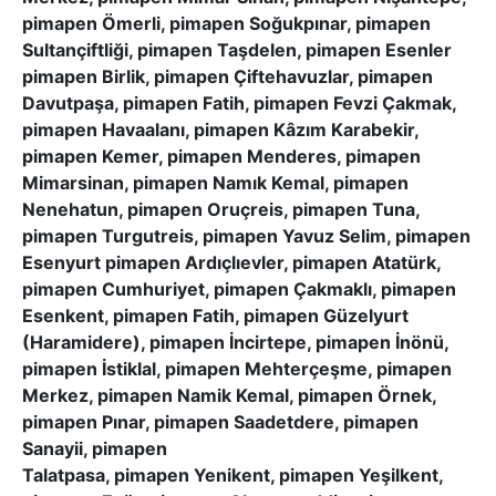
pimapen Ömerli, pimapen Soğukpınar, pimapen
Sultançiftliği, pimapen Taşdelen, pimapen Esenler
pimapen Birlik, pimapen Çiftehavuzlar, pimapen
Davutpaşa, pimapen Fatih, pimapen Fevzi Çakmak,
pimapen Havaalanı, pimapen Kâzım Karabekir,
pimapen Kemer, pimapen Menderes, pimapen
Mimarsinan, pimapen Namık Kemal, pimapen
Nenehatun, pimapen Oruçreis, pimapen Tuna,
pimapen Turgutreis, pimapen Yavuz Selim, pimapen
Esenyurt pimapen Ardıçlıevler, pimapen Atatürk,
pimapen Cumhuriyet, pimapen Çakmaklı, pimapen
Esenkent, pimapen Fatih, pimapen Güzelyurt
(Haramidere), pimapen İncirtepe, pimapen İnönü,
pimapen İstiklal, pimapen Mehterçeşme, pimapen
Merkez, pimapen Namik Kemal, pimapen Örnek,
pimapen Pınar, pimapen Saadetdere, pimapen
Sanayii, pimapen
Talatpasa, pimapen Yenikent, pimapen Yeşilkent,