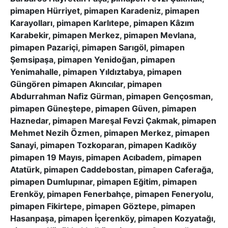
pimapen Hürriyet, pimapen Karadeniz, pimapen
Karayolları, pimapen Karlıtepe, pimapen Kâzım
Karabekir, pimapen Merkez, pimapen Mevlana,
pimapen Pazariçi, pimapen Sarıgöl, pimapen
Şemsipaşa, pimapen Yenidoğan, pimapen
Yenimahalle, pimapen Yıldıztabya, pimapen
Güngören pimapen Akıncılar, pimapen
Abdurrahman Nafiz Gürman, pimapen Gençosman,
pimapen Güneştepe, pimapen Güven, pimapen
Haznedar, pimapen Mareşal Fevzi Çakmak, pimapen
Mehmet Nezih Özmen, pimapen Merkez, pimapen
Sanayi, pimapen Tozkoparan, pimapen Kadıköy
pimapen 19 Mayıs, pimapen Acıbadem, pimapen
Atatürk, pimapen Caddebostan, pimapen Caferağa,
pimapen Dumlupınar, pimapen Eğitim, pimapen
Erenköy, pimapen Fenerbahçe, pimapen Feneryolu,
pimapen Fikirtepe, pimapen Göztepe, pimapen
Hasanpaşa, pimapen İçerenköy, pimapen Kozyatağı,