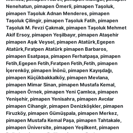
Nenehatun, pimapen Ömerli, pimapen Taşoluk,
pimapen Taşoluk Adnan Menderes, pimapen
Taşoluk Çilingir, pimapen Taşoluk Fatih, pimapen
Taşoluk M. Fevzi Çakmak, pimapen Taşoluk Mehmet
Akif Ersoy, pimapen Yeşilbayır, pimapen Ataşehir
pimapen Aşık Veysel, pimapen Atatürk,Egepen
Atatürk,Fıratpen Atatürk pimapen Barbaros,
pimapen Esatpaşa, pimapen Ferhatpaşa, pimapen
Fetih,Egepen Fetih,Fıratpen Fetih,Fetih, pimapen
İçerenköy, pimapen İnönü, pimapen Kayışdağı,
pimapen Küçükbakkalköy, pimapen Mevlana,
pimapen Mimar Sinan, pimapen Mustafa Kemal,
pimapen Örnek, pimapen Yeni Çamlıca, pimapen
Yenişehir, pimapen Yenisahra, pimapen Avcılar
pimapen Cihangir, pimapen Denizköşkler, pimapen
Firuzköy, pimapen Gümüşpala, pimapen Merkez,
pimapen Mustafa Kemal Paşa, pimapen Tahtakale,
pimapen Üniversite, pimapen Yeşilkent, pimapen