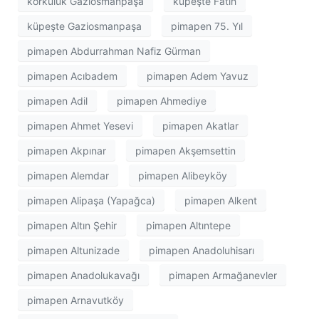
korkuluk Gaziosmanpaşa
küpeşte Fatih
küpeşte Gaziosmanpaşa
pimapen 75. Yıl
pimapen Abdurrahman Nafiz Gürman
pimapen Acıbadem
pimapen Adem Yavuz
pimapen Adil
pimapen Ahmediye
pimapen Ahmet Yesevi
pimapen Akatlar
pimapen Akpınar
pimapen Akşemsettin
pimapen Alemdar
pimapen Alibeyköy
pimapen Alipaşa (Yapağca)
pimapen Alkent
pimapen Altın Şehir
pimapen Altıntepe
pimapen Altunizade
pimapen Anadoluhisarı
pimapen Anadolukavağı
pimapen Armağanevler
pimapen Arnavutköy