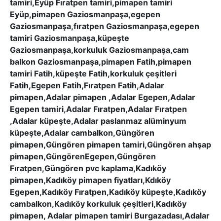
tamiri,Eyüp Fıratpen tamiri,pimapen tamiri
Eyüp,pimapen Gaziosmanpaşa,egepen
Gaziosmanpaşa,fıratpen Gaziosmanpaşa,egepen
tamiri Gaziosmanpaşa,küpeşte
Gaziosmanpaşa,korkuluk Gaziosmanpaşa,cam
balkon Gaziosmanpaşa,pimapen Fatih,pimapen
tamiri Fatih,küpeşte Fatih,korkuluk çeşitleri
Fatih,Egepen Fatih,Fıratpen Fatih,Adalar
pimapen,Adalar pimapen ,Adalar Egepen,Adalar
Egepen tamiri,Adalar Fıratpen,Adalar Fıratpen
,Adalar küpeşte,Adalar paslanmaz alüminyum
küpeşte,Adalar cambalkon,Güngören
pimapen,Güngören pimapen tamiri,Güngören ahşap
pimapen,GüngörenEgepen,Güngören
Fıratpen,Güngören pvc kaplama,Kadıköy
pimapen,Kadıköy pimapen fiyatları,Kdıköy
Egepen,Kadıköy Fıratpen,Kadıköy küpeşte,Kadıköy
cambalkon,Kadıköy korkuluk çeşitleri,Kadıköy
pimapen, Adalar pimapen tamiri Burgazadası,Adalar