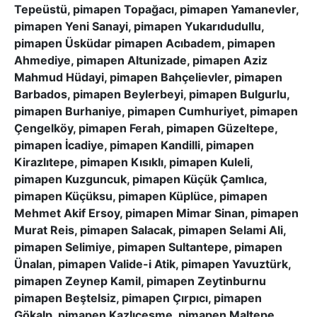
Tepeüstü, pimapen Topağacı, pimapen Yamanevler,
pimapen Yeni Sanayi, pimapen Yukarıdudullu,
pimapen Üsküdar pimapen Acıbadem, pimapen
Ahmediye, pimapen Altunizade, pimapen Aziz
Mahmud Hüdayi, pimapen Bahçelievler, pimapen
Barbados, pimapen Beylerbeyi, pimapen Bulgurlu,
pimapen Burhaniye, pimapen Cumhuriyet, pimapen
Çengelköy, pimapen Ferah, pimapen Güzeltepe,
pimapen İcadiye, pimapen Kandilli, pimapen
Kirazlıtepe, pimapen Kısıklı, pimapen Kuleli,
pimapen Kuzguncuk, pimapen Küçük Çamlıca,
pimapen Küçüksu, pimapen Küplüce, pimapen
Mehmet Akif Ersoy, pimapen Mimar Sinan, pimapen
Murat Reis, pimapen Salacak, pimapen Selami Ali,
pimapen Selimiye, pimapen Sultantepe, pimapen
Ünalan, pimapen Valide-i Atik, pimapen Yavuztürk,
pimapen Zeynep Kamil, pimapen Zeytinburnu
pimapen Beştelsiz, pimapen Çırpıcı, pimapen
Gökalp, pimapen Kazlıçeşme, pimapen Maltepe,