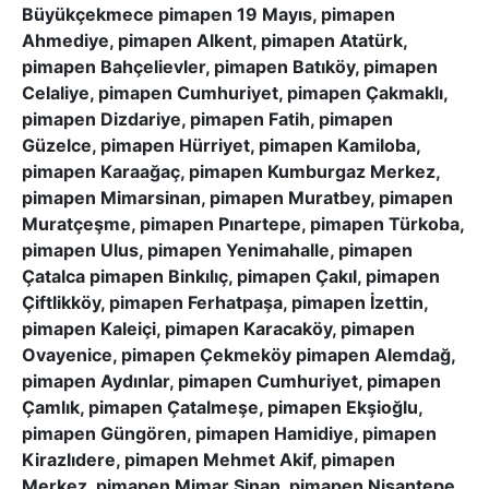
Büyükçekmece pimapen 19 Mayıs, pimapen
Ahmediye, pimapen Alkent, pimapen Atatürk,
pimapen Bahçelievler, pimapen Batıköy, pimapen
Celaliye, pimapen Cumhuriyet, pimapen Çakmaklı,
pimapen Dizdariye, pimapen Fatih, pimapen
Güzelce, pimapen Hürriyet, pimapen Kamiloba,
pimapen Karaağaç, pimapen Kumburgaz Merkez,
pimapen Mimarsinan, pimapen Muratbey, pimapen
Muratçeşme, pimapen Pınartepe, pimapen Türkoba,
pimapen Ulus, pimapen Yenimahalle, pimapen
Çatalca pimapen Binkılıç, pimapen Çakıl, pimapen
Çiftlikköy, pimapen Ferhatpaşa, pimapen İzettin,
pimapen Kaleiçi, pimapen Karacaköy, pimapen
Ovayenice, pimapen Çekmeköy pimapen Alemdağ,
pimapen Aydınlar, pimapen Cumhuriyet, pimapen
Çamlık, pimapen Çatalmeşe, pimapen Ekşioğlu,
pimapen Güngören, pimapen Hamidiye, pimapen
Kirazlıdere, pimapen Mehmet Akif, pimapen
Merkez, pimapen Mimar Sinan, pimapen Nişantepe,