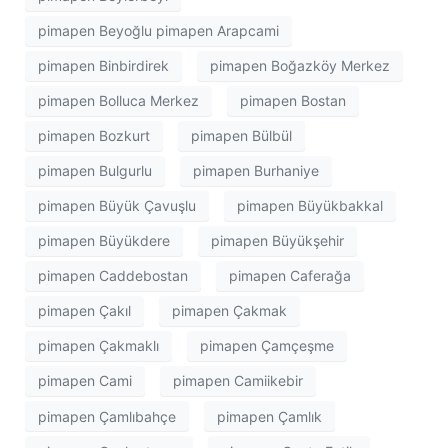
pimapen Beyoğlu pimapen Arapcami
pimapen Binbirdirek
pimapen Boğazköy Merkez
pimapen Bolluca Merkez
pimapen Bostan
pimapen Bozkurt
pimapen Bülbül
pimapen Bulgurlu
pimapen Burhaniye
pimapen Büyük Çavuşlu
pimapen Büyükbakkal
pimapen Büyükdere
pimapen Büyükşehir
pimapen Caddebostan
pimapen Caferağa
pimapen Çakıl
pimapen Çakmak
pimapen Çakmaklı
pimapen Çamçeşme
pimapen Cami
pimapen Camiikebir
pimapen Çamlıbahçe
pimapen Çamlık