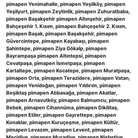
pimapen Yenimahalle, pimapen Yeşilköy, pimapen
Yeşilyurt, pimapen Zeytinlik, pimapen Zuhuratbaba,
pimapen Başakşehir pimapen Altınşehir, pimapen
Bahçeşehir 1. Kısım, pimapen Bahçeşehir 2. Kısım,
pimapen Başak, pimapen Başakşehir, pimapen
Güvercintepe, pimapen Kayabaşı, pimapen
Şahintepe, pimapen Ziya Gökalp, pimapen
Bayrampaşa pimapen Altıntepsi, pimapen
Cevatpaşa, pimapen İsmetpaşa, pimapen
Kartaltepe, pimapen Kocatepe, pimapen Muratpaşa,
pimapen Orta, pimapen Terazidere, pimapen Vatan,
pimapen Yenidoğan, pimapen Yıldırım, pimapen
Beşiktaş pimapen Abbasağa, pimapen Akatlar,
pimapen Arnavutköy, pimapen Balmumcu, pimapen
Bebek, pimapen Cihannüma, pimapen Dikilitaş,
pimapen Etiler, pimapen Gayrettepe, pimapen
Konaklar, pimapen Kuruçeşme, pimapen Kültür,
pimapen Levazım, pimapen Levent, pimapen
Mecidiye, pimapen Muradiye, pimapen Nisbetiye,