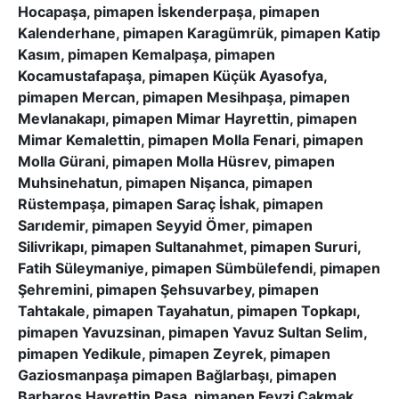
Hocapaşa, pimapen İskenderpaşa, pimapen
Kalenderhane, pimapen Karagümrük, pimapen Katip
Kasım, pimapen Kemalpaşa, pimapen
Kocamustafapaşa, pimapen Küçük Ayasofya,
pimapen Mercan, pimapen Mesihpaşa, pimapen
Mevlanakapı, pimapen Mimar Hayrettin, pimapen
Mimar Kemalettin, pimapen Molla Fenari, pimapen
Molla Gürani, pimapen Molla Hüsrev, pimapen
Muhsinehatun, pimapen Nişanca, pimapen
Rüstempaşa, pimapen Saraç İshak, pimapen
Sarıdemir, pimapen Seyyid Ömer, pimapen
Silivrikapı, pimapen Sultanahmet, pimapen Sururi,
Fatih Süleymaniye, pimapen Sümbülefendi, pimapen
Şehremini, pimapen Şehsuvarbey, pimapen
Tahtakale, pimapen Tayahatun, pimapen Topkapı,
pimapen Yavuzsinan, pimapen Yavuz Sultan Selim,
pimapen Yedikule, pimapen Zeyrek, pimapen
Gaziosmanpaşa pimapen Bağlarbaşı, pimapen
Barbaros Hayrettin Paşa, pimapen Fevzi Çakmak,