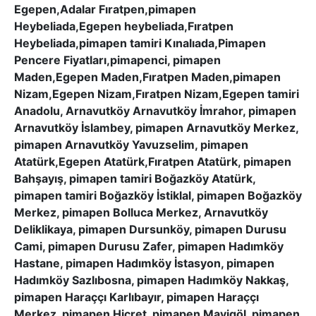
Egepen,Adalar Fıratpen,pimapen
Heybeliada,Egepen heybeliada,Fıratpen
Heybeliada,pimapen tamiri Kınalıada,Pimapen
Pencere Fiyatları,pimapenci, pimapen
Maden,Egepen Maden,Fıratpen Maden,pimapen
Nizam,Egepen Nizam,Fıratpen Nizam,Egepen tamiri
Anadolu, Arnavutköy Arnavutköy İmrahor, pimapen
Arnavutköy İslambey, pimapen Arnavutköy Merkez,
pimapen Arnavutköy Yavuzselim, pimapen
Atatürk,Egepen Atatürk,Fıratpen Atatürk, pimapen
Bahşayış, pimapen tamiri Boğazköy Atatürk,
pimapen tamiri Boğazköy İstiklal, pimapen Boğazköy
Merkez, pimapen Bolluca Merkez, Arnavutköy
Deliklikaya, pimapen Dursunköy, pimapen Durusu
Cami, pimapen Durusu Zafer, pimapen Hadımköy
Hastane, pimapen Hadımköy İstasyon, pimapen
Hadımköy Sazlıbosna, pimapen Hadımköy Nakkaş,
pimapen Haraççı Karlıbayır, pimapen Haraççı
Merkez, pimapen Hicret, pimapen Mavigöl, pimapen