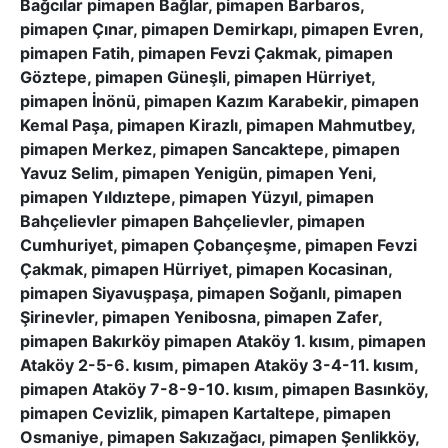
Bağcılar pimapen Bağlar, pimapen Barbaros,
pimapen Çınar, pimapen Demirkapı, pimapen Evren,
pimapen Fatih, pimapen Fevzi Çakmak, pimapen
Göztepe, pimapen Güneşli, pimapen Hürriyet,
pimapen İnönü, pimapen Kazım Karabekir, pimapen
Kemal Paşa, pimapen Kirazlı, pimapen Mahmutbey,
pimapen Merkez, pimapen Sancaktepe, pimapen
Yavuz Selim, pimapen Yenigün, pimapen Yeni,
pimapen Yıldıztepe, pimapen Yüzyıl, pimapen
Bahçelievler pimapen Bahçelievler, pimapen
Cumhuriyet, pimapen Çobançeşme, pimapen Fevzi
Çakmak, pimapen Hürriyet, pimapen Kocasinan,
pimapen Siyavuşpaşa, pimapen Soğanlı, pimapen
Şirinevler, pimapen Yenibosna, pimapen Zafer,
pimapen Bakırköy pimapen Ataköy 1. kısım, pimapen
Ataköy 2-5-6. kısım, pimapen Ataköy 3-4-11. kısım,
pimapen Ataköy 7-8-9-10. kısım, pimapen Basınköy,
pimapen Cevizlik, pimapen Kartaltepe, pimapen
Osmaniye, pimapen Sakızağacı, pimapen Şenlikköy,