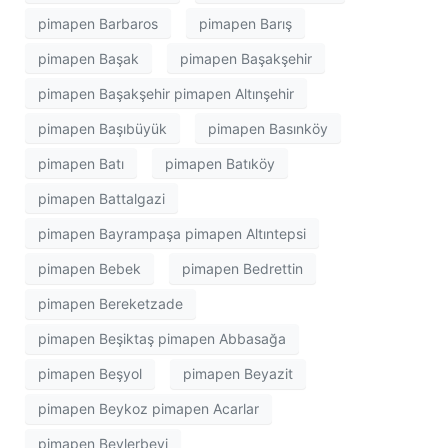
pimapen Barbaros
pimapen Barış
pimapen Başak
pimapen Başakşehir
pimapen Başakşehir pimapen Altınşehir
pimapen Başıbüyük
pimapen Basınköy
pimapen Batı
pimapen Batıköy
pimapen Battalgazi
pimapen Bayrampaşa pimapen Altıntepsi
pimapen Bebek
pimapen Bedrettin
pimapen Bereketzade
pimapen Beşiktaş pimapen Abbasağa
pimapen Beşyol
pimapen Beyazit
pimapen Beykoz pimapen Acarlar
pimapen Beylerbeyi