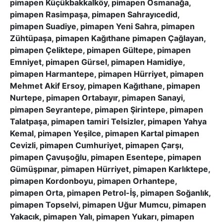
pimapen Küçükbakkalköy, pimapen Osmanağa,
pimapen Rasimpaşa, pimapen Sahrayıcedid,
pimapen Suadiye, pimapen Yeni Sahra, pimapen
Zühtüpaşa, pimapen Kağıthane pimapen Çağlayan,
pimapen Çeliktepe, pimapen Gültepe, pimapen
Emniyet, pimapen Gürsel, pimapen Hamidiye,
pimapen Harmantepe, pimapen Hürriyet, pimapen
Mehmet Akif Ersoy, pimapen Kağıthane, pimapen
Nurtepe, pimapen Ortabayır, pimapen Sanayi,
pimapen Seyrantepe, pimapen Şirintepe, pimapen
Talatpaşa, pimapen tamiri Telsizler, pimapen Yahya
Kemal, pimapen Yeşilce, pimapen Kartal pimapen
Cevizli, pimapen Cumhuriyet, pimapen Çarşı,
pimapen Çavuşoğlu, pimapen Esentepe, pimapen
Gümüşpınar, pimapen Hürriyet, pimapen Karlıktepe,
pimapen Kordonboyu, pimapen Orhantepe,
pimapen Orta, pimapen Petrol-İş, pimapen Soğanlık,
pimapen Topselvi, pimapen Uğur Mumcu, pimapen
Yakacık, pimapen Yalı, pimapen Yukarı, pimapen