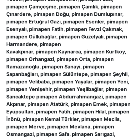
pimapen Çamçeşme, pimapen Çamlık, pimapen
Çınardere, pimapen Doğu, pimapen Dumlupınar,
pimapen Ertuğrul Gazi, pimapen Esenler, pimapen
Esenyalı, pimapen Fatih, pimapen Fevzi Çakmak,
pimapen Güllübağlar, pimapen Güzelyalı, pimapen
Harmandere, pimapen
Kavakpınar, pimapen Kaynarca, pimapen Kurtköy,
pimapen Orhangazi, pimapen Orta, pimapen
Ramazanoğlu, pimapen Sanayi, pimapen
Sapanbağları, pimapen Sülüntepe, pimapen Şeyhli,
pimapen Velibaba, pimapen Yayalar, pimapen Yeni,
pimapen Yenişehir, pimapen Yeşilbağlar, pimapen
Sancaktepe pimapen Abdurrahmangazi, pimapen
Akpınar, pimapen Atatürk, pimapen Emek, pimapen
Eyüpsultan, pimapen Fatih, pimapen Hilal, pimapen
İnönü, pimapen Kemal Türkler, pimapen Meclis,
pimapen Merve, pimapen Mevlana, pimapen
Osmangazi, pimapen Safa, pimapen Sarıgazi,