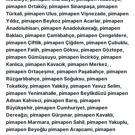
pimapen Ortaköy, pimapen Sinanpaşa, pimapen
Türkali, pimapen Ulus, pimapen Vişnezade, pimapen
Yıldız, pimapen Beykoz pimapen Acarlar, pimapen
Anadoluhisarı, pimapen Anadolukavağı, pimapen
Baklacı, pimapen Çamlıbahçe, pimapen Çengeldere,
pimapen Çiftlik, pimapen Çiğdem, pimapen Çubuklu,
pimapen Fatih, pimapen Göksu, pimapen Göztepe,
pimapen Gümüşsuyu, pimapen İncirköy, pimapen
Kanlıca, pimapen Kavacık, pimapen Merkez, ,
pimapen Ortaçeşme, pimapen Paşabahçe, pimapen
Rüzgarlıbahçe, pimapen Soğuksu, pimapen
Tokatköy, pimapen Yalıköy, pimapen Yavuz Selim,
pimapen Yenimahalle, pimapen Beylikdüzü pimapen
Adnan Kahveci, pimapen Barış, pimapen
Büyükşehir, pimapen Cumhuriyet, pimapen
Dereağzı, pimapen Gürpınar, pimapen Kavaklı,
pimapen Marmara, pimapen Sahil, pimapen Yakuplu,
pimapen Beyoğlu pimapen Arapcami, pimapen