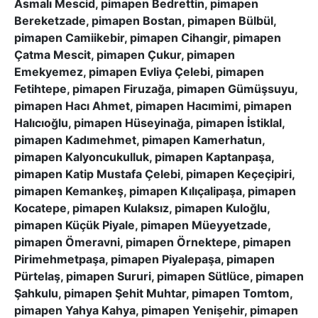
Asmalı Mescid, pimapen Bedrettin, pimapen
Bereketzade, pimapen Bostan, pimapen Bülbül,
pimapen Camiikebir, pimapen Cihangir, pimapen
Çatma Mescit, pimapen Çukur, pimapen
Emekyemez, pimapen Evliya Çelebi, pimapen
Fetihtepe, pimapen Firuzağa, pimapen Gümüşsuyu,
pimapen Hacı Ahmet, pimapen Hacımimi, pimapen
Halıcıoğlu, pimapen Hüseyinağa, pimapen İstiklal,
pimapen Kadımehmet, pimapen Kamerhatun,
pimapen Kalyoncukulluk, pimapen Kaptanpaşa,
pimapen Katip Mustafa Çelebi, pimapen Keçeçipiri,
pimapen Kemankeş, pimapen Kılıçalipaşa, pimapen
Kocatepe, pimapen Kulaksız, pimapen Kuloğlu,
pimapen Küçük Piyale, pimapen Müeyyetzade,
pimapen Ömeravni, pimapen Örnektepe, pimapen
Pirimehmetpaşa, pimapen Piyalepaşa, pimapen
Pürtelaş, pimapen Sururi, pimapen Sütlüce, pimapen
Şahkulu, pimapen Şehit Muhtar, pimapen Tomtom,
pimapen Yahya Kahya, pimapen Yenişehir, pimapen