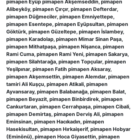
pimapen Eyüp pimapen Akşemseddin, pimapen
Alibeyköy, pimapen Çırçır, pimapen Defterdar,
pimapen Düğmeciler, pimapen Emniyettepe,
pimapen Esentepe, pimapen Eyüpsultan, pimapen
Göktürk, pimapen Güzeltepe, pimapen İslambey,
pimapen Karadolap, pimapen Mimar Sinan Paşa,
pimapen Mithatpaşa, pimapen Nişanca, pimapen
Rami Cuma, pimapen Rami Yeni, pimapen Sakarya,
pimapen Silahtarağa, pimapen Topçular, pimapen
Yeşilpınar, pimapen Fatih pimapen Aksaray,
pimapen Akşemsettin, pimapen Alemdar, pimapen
tamiri Ali Kuşçu, pimapen Atikali, pimapen
Ayvansaray, pimapen Balabanağa, pimapen Balat,
pimapen Beyazit, pimapen Binbirdirek, pimapen
Cankurtaran, pimapen Cerrahpaşa, pimapen Cibali,
pimapen Demirtaş, pimapen Derviş Ali, pimapen
Eminsinan, pimapen Hacıkadın, pimapen
Hasekisultan, pimapen Hırkaişerif, pimapen Hobyar
(Eminönü), pimapen Hoca Giyasettin, pimapen