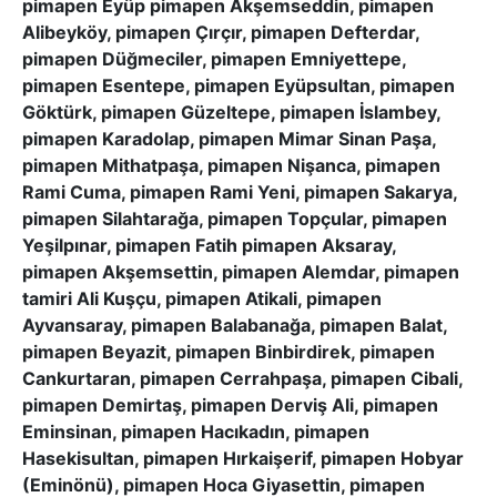
pimapen Eyüp pimapen Akşemseddin, pimapen
Alibeyköy, pimapen Çırçır, pimapen Defterdar,
pimapen Düğmeciler, pimapen Emniyettepe,
pimapen Esentepe, pimapen Eyüpsultan, pimapen
Göktürk, pimapen Güzeltepe, pimapen İslambey,
pimapen Karadolap, pimapen Mimar Sinan Paşa,
pimapen Mithatpaşa, pimapen Nişanca, pimapen
Rami Cuma, pimapen Rami Yeni, pimapen Sakarya,
pimapen Silahtarağa, pimapen Topçular, pimapen
Yeşilpınar, pimapen Fatih pimapen Aksaray,
pimapen Akşemsettin, pimapen Alemdar, pimapen
tamiri Ali Kuşçu, pimapen Atikali, pimapen
Ayvansaray, pimapen Balabanağa, pimapen Balat,
pimapen Beyazit, pimapen Binbirdirek, pimapen
Cankurtaran, pimapen Cerrahpaşa, pimapen Cibali,
pimapen Demirtaş, pimapen Derviş Ali, pimapen
Eminsinan, pimapen Hacıkadın, pimapen
Hasekisultan, pimapen Hırkaişerif, pimapen Hobyar
(Eminönü), pimapen Hoca Giyasettin, pimapen