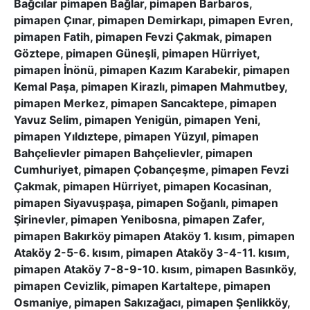
Bağcılar pimapen Bağlar, pimapen Barbaros,
pimapen Çınar, pimapen Demirkapı, pimapen Evren,
pimapen Fatih, pimapen Fevzi Çakmak, pimapen
Göztepe, pimapen Güneşli, pimapen Hürriyet,
pimapen İnönü, pimapen Kazım Karabekir, pimapen
Kemal Paşa, pimapen Kirazlı, pimapen Mahmutbey,
pimapen Merkez, pimapen Sancaktepe, pimapen
Yavuz Selim, pimapen Yenigün, pimapen Yeni,
pimapen Yıldıztepe, pimapen Yüzyıl, pimapen
Bahçelievler pimapen Bahçelievler, pimapen
Cumhuriyet, pimapen Çobançeşme, pimapen Fevzi
Çakmak, pimapen Hürriyet, pimapen Kocasinan,
pimapen Siyavuşpaşa, pimapen Soğanlı, pimapen
Şirinevler, pimapen Yenibosna, pimapen Zafer,
pimapen Bakırköy pimapen Ataköy 1. kısım, pimapen
Ataköy 2-5-6. kısım, pimapen Ataköy 3-4-11. kısım,
pimapen Ataköy 7-8-9-10. kısım, pimapen Basınköy,
pimapen Cevizlik, pimapen Kartaltepe, pimapen
Osmaniye, pimapen Sakızağacı, pimapen Şenlikköy,