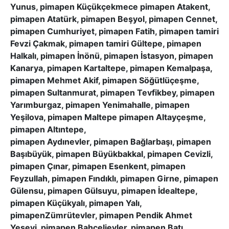
Yunus, pimapen Küçükçekmece pimapen Atakent,
pimapen Atatürk, pimapen Beşyol, pimapen Cennet,
pimapen Cumhuriyet, pimapen Fatih, pimapen tamiri
Fevzi Çakmak, pimapen tamiri Gültepe, pimapen
Halkalı, pimapen İnönü, pimapen İstasyon, pimapen
Kanarya, pimapen Kartaltepe, pimapen Kemalpaşa,
pimapen Mehmet Akif, pimapen Söğütlüçeşme,
pimapen Sultanmurat, pimapen Tevfikbey, pimapen
Yarımburgaz, pimapen Yenimahalle, pimapen
Yeşilova, pimapen Maltepe pimapen Altayçeşme,
pimapen Altıntepe,
pimapen Aydınevler, pimapen Bağlarbaşı, pimapen
Başıbüyük, pimapen Büyükbakkal, pimapen Cevizli,
pimapen Çınar, pimapen Esenkent, pimapen
Feyzullah, pimapen Fındıklı, pimapen Girne, pimapen
Gülensu, pimapen Gülsuyu, pimapen İdealtepe,
pimapen Küçükyalı, pimapen Yalı,
pimapenZümrütevler, pimapen Pendik Ahmet
Yesevi, pimapen Bahçelievler, pimapen Batı,