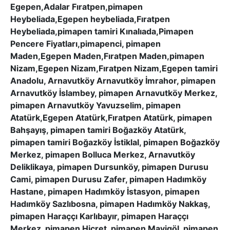
Egepen,Adalar Fıratpen,pimapen
Heybeliada,Egepen heybeliada,Fıratpen
Heybeliada,pimapen tamiri Kınalıada,Pimapen
Pencere Fiyatları,pimapenci, pimapen
Maden,Egepen Maden,Fıratpen Maden,pimapen
Nizam,Egepen Nizam,Fıratpen Nizam,Egepen tamiri
Anadolu, Arnavutköy Arnavutköy İmrahor, pimapen
Arnavutköy İslambey, pimapen Arnavutköy Merkez,
pimapen Arnavutköy Yavuzselim, pimapen
Atatürk,Egepen Atatürk,Fıratpen Atatürk, pimapen
Bahşayış, pimapen tamiri Boğazköy Atatürk,
pimapen tamiri Boğazköy İstiklal, pimapen Boğazköy
Merkez, pimapen Bolluca Merkez, Arnavutköy
Deliklikaya, pimapen Dursunköy, pimapen Durusu
Cami, pimapen Durusu Zafer, pimapen Hadımköy
Hastane, pimapen Hadımköy İstasyon, pimapen
Hadımköy Sazlıbosna, pimapen Hadımköy Nakkaş,
pimapen Haraççı Karlıbayır, pimapen Haraççı
Merkez, pimapen Hicret, pimapen Mavigöl, pimapen