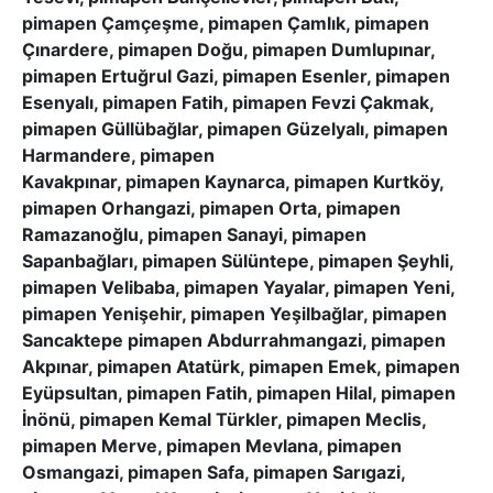
pimapen Çamçeşme, pimapen Çamlık, pimapen
Çınardere, pimapen Doğu, pimapen Dumlupınar,
pimapen Ertuğrul Gazi, pimapen Esenler, pimapen
Esenyalı, pimapen Fatih, pimapen Fevzi Çakmak,
pimapen Güllübağlar, pimapen Güzelyalı, pimapen
Harmandere, pimapen
Kavakpınar, pimapen Kaynarca, pimapen Kurtköy,
pimapen Orhangazi, pimapen Orta, pimapen
Ramazanoğlu, pimapen Sanayi, pimapen
Sapanbağları, pimapen Sülüntepe, pimapen Şeyhli,
pimapen Velibaba, pimapen Yayalar, pimapen Yeni,
pimapen Yenişehir, pimapen Yeşilbağlar, pimapen
Sancaktepe pimapen Abdurrahmangazi, pimapen
Akpınar, pimapen Atatürk, pimapen Emek, pimapen
Eyüpsultan, pimapen Fatih, pimapen Hilal, pimapen
İnönü, pimapen Kemal Türkler, pimapen Meclis,
pimapen Merve, pimapen Mevlana, pimapen
Osmangazi, pimapen Safa, pimapen Sarıgazi,