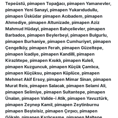
Tepeüstü, pimapen Topağacı, pimapen Yamanevler,
pimapen Yeni Sanayi, pimapen Yukarıdudullu,
pimapen Üsküdar pimapen Acıbadem, pimapen
Ahmediye, pimapen Altunizade, pimapen Aziz
Mahmud Hüdayi, pimapen Bahçelievler, pimapen
Barbados, pimapen Beylerbeyi, pimapen Bulgurlu,
pimapen Burhaniye, pimapen Cumhuriyet, pimapen
Çengelköy, pimapen Ferah, pimapen Güzeltepe,
pimapen İcadiye, pimapen Kandilli, pimapen
Kirazlıtepe, pimapen Kısıklı, pimapen Kuleli,
pimapen Kuzguncuk, pimapen Küçük Çamlıca,
pimapen Küçüksu, pimapen Küplüce, pimapen
Mehmet Akif Ersoy, pimapen Mimar Sinan, pimapen
Murat Reis, pimapen Salacak, pimapen Selami Ali,
pimapen Selimiye, pimapen Sultantepe, pimapen
Ünalan, pimapen Valide-i Atik, pimapen Yavuztürk,
pimapen Zeynep Kamil, pimapen Zeytinburnu
pimapen Beştelsiz, pimapen Çırpıcı, pimapen
Gökalp, pimapen Kazlıçeşme, pimapen Maltepe,