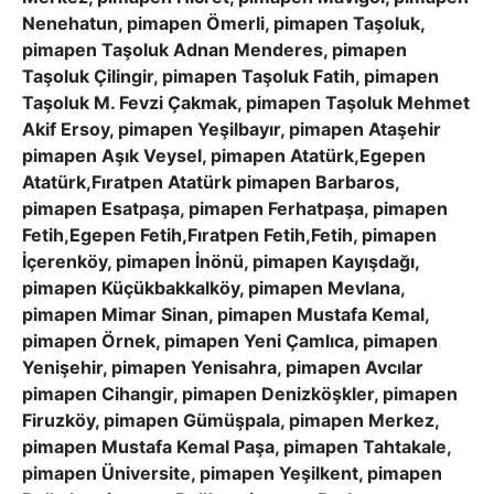
Nenehatun, pimapen Ömerli, pimapen Taşoluk,
pimapen Taşoluk Adnan Menderes, pimapen
Taşoluk Çilingir, pimapen Taşoluk Fatih, pimapen
Taşoluk M. Fevzi Çakmak, pimapen Taşoluk Mehmet
Akif Ersoy, pimapen Yeşilbayır, pimapen Ataşehir
pimapen Aşık Veysel, pimapen Atatürk,Egepen
Atatürk,Fıratpen Atatürk pimapen Barbaros,
pimapen Esatpaşa, pimapen Ferhatpaşa, pimapen
Fetih,Egepen Fetih,Fıratpen Fetih,Fetih, pimapen
İçerenköy, pimapen İnönü, pimapen Kayışdağı,
pimapen Küçükbakkalköy, pimapen Mevlana,
pimapen Mimar Sinan, pimapen Mustafa Kemal,
pimapen Örnek, pimapen Yeni Çamlıca, pimapen
Yenişehir, pimapen Yenisahra, pimapen Avcılar
pimapen Cihangir, pimapen Denizköşkler, pimapen
Firuzköy, pimapen Gümüşpala, pimapen Merkez,
pimapen Mustafa Kemal Paşa, pimapen Tahtakale,
pimapen Üniversite, pimapen Yeşilkent, pimapen