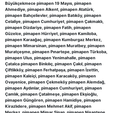
Büyükçekmece pimapen 19 Mayıs, pimapen
Ahmediye, pimapen Alkent, pimapen Atatürk,
pimapen Bahçelievler, pimapen Batıköy, pimapen
Celaliye, pimapen Cumhuriyet, pimapen Çakmaklı,
pimapen Dizdariye, pimapen Fatih, pimapen
Güzelce, pimapen Hürriyet, pimapen Kamiloba,
pimapen Karaağaç, pimapen Kumburgaz Merkez,
pimapen Mimarsinan, pimapen Muratbey, pimapen
Muratçeşme, pimapen Pınartepe, pimapen Türkoba,
pimapen Ulus, pimapen Yenimahalle, pimapen
Çatalca pimapen Binkılıç, pimapen Çakıl, pimapen
Çiftlikköy, pimapen Ferhatpaşa, pimapen İzettin,
pimapen Kaleiçi, pimapen Karacaköy, pimapen
Ovayenice, pimapen Çekmeköy pimapen Alemdağ,
pimapen Aydınlar, pimapen Cumhuriyet, pimapen
Çamlık, pimapen Çatalmeşe, pimapen Ekşioğlu,
pimapen Güngören, pimapen Hamidiye, pimapen
Kirazlıdere, pimapen Mehmet Akif, pimapen
Merkez, pimapen Mimar Sinan, pimapen Nişantepe,