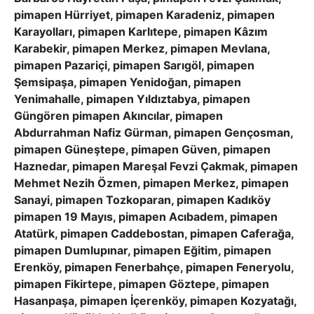
pimapen Hürriyet, pimapen Karadeniz, pimapen
Karayolları, pimapen Karlıtepe, pimapen Kâzım
Karabekir, pimapen Merkez, pimapen Mevlana,
pimapen Pazariçi, pimapen Sarıgöl, pimapen
Şemsipaşa, pimapen Yenidoğan, pimapen
Yenimahalle, pimapen Yıldıztabya, pimapen
Güngören pimapen Akıncılar, pimapen
Abdurrahman Nafiz Gürman, pimapen Gençosman,
pimapen Güneştepe, pimapen Güven, pimapen
Haznedar, pimapen Mareşal Fevzi Çakmak, pimapen
Mehmet Nezih Özmen, pimapen Merkez, pimapen
Sanayi, pimapen Tozkoparan, pimapen Kadıköy
pimapen 19 Mayıs, pimapen Acıbadem, pimapen
Atatürk, pimapen Caddebostan, pimapen Caferağa,
pimapen Dumlupınar, pimapen Eğitim, pimapen
Erenköy, pimapen Fenerbahçe, pimapen Feneryolu,
pimapen Fikirtepe, pimapen Göztepe, pimapen
Hasanpaşa, pimapen İçerenköy, pimapen Kozyatağı,