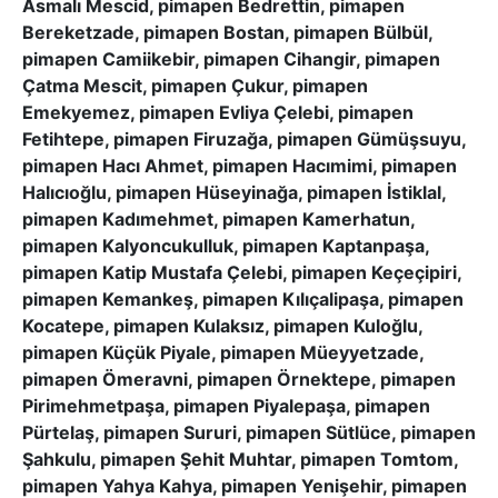
Asmalı Mescid, pimapen Bedrettin, pimapen
Bereketzade, pimapen Bostan, pimapen Bülbül,
pimapen Camiikebir, pimapen Cihangir, pimapen
Çatma Mescit, pimapen Çukur, pimapen
Emekyemez, pimapen Evliya Çelebi, pimapen
Fetihtepe, pimapen Firuzağa, pimapen Gümüşsuyu,
pimapen Hacı Ahmet, pimapen Hacımimi, pimapen
Halıcıoğlu, pimapen Hüseyinağa, pimapen İstiklal,
pimapen Kadımehmet, pimapen Kamerhatun,
pimapen Kalyoncukulluk, pimapen Kaptanpaşa,
pimapen Katip Mustafa Çelebi, pimapen Keçeçipiri,
pimapen Kemankeş, pimapen Kılıçalipaşa, pimapen
Kocatepe, pimapen Kulaksız, pimapen Kuloğlu,
pimapen Küçük Piyale, pimapen Müeyyetzade,
pimapen Ömeravni, pimapen Örnektepe, pimapen
Pirimehmetpaşa, pimapen Piyalepaşa, pimapen
Pürtelaş, pimapen Sururi, pimapen Sütlüce, pimapen
Şahkulu, pimapen Şehit Muhtar, pimapen Tomtom,
pimapen Yahya Kahya, pimapen Yenişehir, pimapen