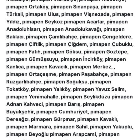
pimapen Ortaköy, pimapen Sinanpaşa, pimapen
Türkali, pimapen Ulus, pimapen Vişnezade, pimapen
Yıldız, pimapen Beykoz pimapen Acarlar, pimapen
Anadoluhisarı, pimapen Anadolukavağı, pimapen
Baklacı, pimapen Çamlıbahçe, pimapen Çengeldere,
pimapen Çiftlik, pimapen Çiğdem, pimapen Çubuklu,
pimapen Fatih, pimapen Göksu, pimapen Göztepe,
pimapen Gümüşsuyu, pimapen İncirköy, pimapen
Kanlıca, pimapen Kavacık, pimapen Merkez, ,
pimapen Ortaçeşme, pimapen Paşabahçe, pimapen
Rüzgarlıbahçe, pimapen Soğuksu, pimapen
Tokatköy, pimapen Yalıköy, pimapen Yavuz Selim,
pimapen Yenimahalle, pimapen Beylikdüzü pimapen
Adnan Kahveci, pimapen Barış, pimapen
Büyükşehir, pimapen Cumhuriyet, pimapen
Dereağzı, pimapen Gürpınar, pimapen Kavaklı,
pimapen Marmara, pimapen Sahil, pimapen Yakuplu,
pimapen Beyoğlu pimapen Arapcami, pimapen