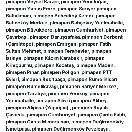
pimapen Veysel Karani, pimapen Yenidoğan,
pimapen Yunus Emre, pimapen Sarıyer pimapen
Baltalimanı, pimapen Bahçeköy Kemer, pimapen
Bahçeköy Merkez, pimapen Bahçeköy Yenimahalle,
pimapen Büyükdere, pimapen Cumhuriyet, pimapen
Çayırbaşı, pimapen Daruşşafaka, pimapen Derbent
(Çamlıtepe), pimapen Emirgan, pimapen Fatih
Sultan Mehmet, pimapen Ferahevler, pimapen
İstinye, pimapen Kâzım Karabekir, pimapen
Kireçburnu, pimapen Kocataş, pimapen Maden,
pimapen Pınar, pimapen Poligon, pimapen PTT
Evleri, pimapen Reşitpaşa, pimapen Rumelihisarı,
pimapen Rumelikavağı, pimapen Sarıyer Merkez,
pimapen Tarabya, pimapen Yeniköy, pimapen
Yenimahalle, pimapen Silivri pimapen Alibey,
pimapen Alipaşa (Yapağca) , pimapen Büyük
Çavuşlu, pimapen Cumhuriyet, pimapen Çanta Fatih,
pimapen Çanta Mimarsinan, pimapen Değirmenköy
İsmetpaşa, pimapen Değirmenköy Fevzipaşa,