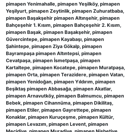
pimapen Yenimahalle, pimapen Yeşilköy, pimapen
Yeşilyurt, pimapen Zeytinlik, pimapen Zuhuratbaba,
pimapen Başakşehir pimapen Altınşehir, pimapen
Bahçeşehir 1. Kısım, pimapen Bahçeşehir 2. Kısım,
pimapen Başak, pimapen Başakşehir, pimapen
Güvercintepe, pimapen Kayabaşı, pimapen
Şahintepe, pimapen Ziya Gökalp, pimapen
Bayrampaşa pimapen Altıntepsi, pimapen
Cevatpaşa, pimapen İsmetpaşa, pimapen
Kartaltepe, pimapen Kocatepe, pimapen Muratpaşa,
pimapen Orta, pimapen Terazidere, pimapen Vatan,
pimapen Yenidoğan, pimapen Yıldırım, pimapen
Beşiktaş pimapen Abbasağa, pimapen Akatlar,
pimapen Arnavutköy, pimapen Balmumcu, pimapen
Bebek, pimapen Cihannüma, pimapen Dikilitaş,
pimapen Etiler, pimapen Gayrettepe, pimapen
Konaklar, pimapen Kuruçeşme, pimapen Kültür,
pimapen Levazım, pimapen Levent, pimapen
Mecidiye, pimapen Muradiye, pimapen Nisbetiye,