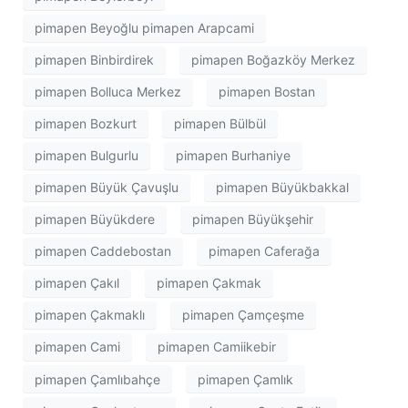
pimapen Beyoğlu pimapen Arapcami
pimapen Binbirdirek
pimapen Boğazköy Merkez
pimapen Bolluca Merkez
pimapen Bostan
pimapen Bozkurt
pimapen Bülbül
pimapen Bulgurlu
pimapen Burhaniye
pimapen Büyük Çavuşlu
pimapen Büyükbakkal
pimapen Büyükdere
pimapen Büyükşehir
pimapen Caddebostan
pimapen Caferağa
pimapen Çakıl
pimapen Çakmak
pimapen Çakmaklı
pimapen Çamçeşme
pimapen Cami
pimapen Camiikebir
pimapen Çamlıbahçe
pimapen Çamlık