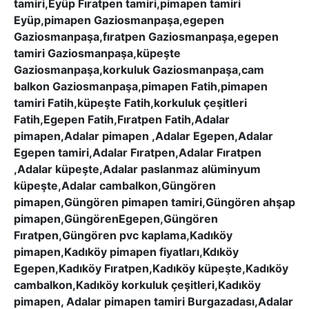
tamiri,Eyüp Fıratpen tamiri,pimapen tamiri
Eyüp,pimapen Gaziosmanpaşa,egepen
Gaziosmanpaşa,fıratpen Gaziosmanpaşa,egepen
tamiri Gaziosmanpaşa,küpeşte
Gaziosmanpaşa,korkuluk Gaziosmanpaşa,cam
balkon Gaziosmanpaşa,pimapen Fatih,pimapen
tamiri Fatih,küpeşte Fatih,korkuluk çeşitleri
Fatih,Egepen Fatih,Fıratpen Fatih,Adalar
pimapen,Adalar pimapen ,Adalar Egepen,Adalar
Egepen tamiri,Adalar Fıratpen,Adalar Fıratpen
,Adalar küpeşte,Adalar paslanmaz alüminyum
küpeşte,Adalar cambalkon,Güngören
pimapen,Güngören pimapen tamiri,Güngören ahşap
pimapen,GüngörenEgepen,Güngören
Fıratpen,Güngören pvc kaplama,Kadıköy
pimapen,Kadıköy pimapen fiyatları,Kdıköy
Egepen,Kadıköy Fıratpen,Kadıköy küpeşte,Kadıköy
cambalkon,Kadıköy korkuluk çeşitleri,Kadıköy
pimapen, Adalar pimapen tamiri Burgazadası,Adalar