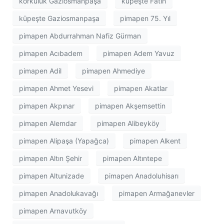
korkuluk Gaziosmanpaşa
küpeşte Fatih
küpeşte Gaziosmanpaşa
pimapen 75. Yıl
pimapen Abdurrahman Nafiz Gürman
pimapen Acıbadem
pimapen Adem Yavuz
pimapen Adil
pimapen Ahmediye
pimapen Ahmet Yesevi
pimapen Akatlar
pimapen Akpınar
pimapen Akşemsettin
pimapen Alemdar
pimapen Alibeyköy
pimapen Alipaşa (Yapağca)
pimapen Alkent
pimapen Altın Şehir
pimapen Altıntepe
pimapen Altunizade
pimapen Anadoluhisarı
pimapen Anadolukavağı
pimapen Armağanevler
pimapen Arnavutköy