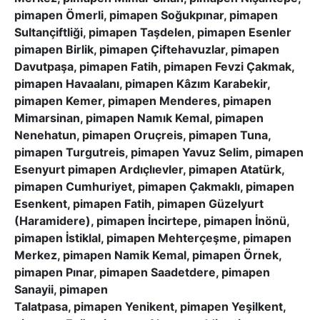
pimapen Ömerli, pimapen Soğukpınar, pimapen
Sultançiftliği, pimapen Taşdelen, pimapen Esenler
pimapen Birlik, pimapen Çiftehavuzlar, pimapen
Davutpaşa, pimapen Fatih, pimapen Fevzi Çakmak,
pimapen Havaalanı, pimapen Kâzım Karabekir,
pimapen Kemer, pimapen Menderes, pimapen
Mimarsinan, pimapen Namık Kemal, pimapen
Nenehatun, pimapen Oruçreis, pimapen Tuna,
pimapen Turgutreis, pimapen Yavuz Selim, pimapen
Esenyurt pimapen Ardıçlıevler, pimapen Atatürk,
pimapen Cumhuriyet, pimapen Çakmaklı, pimapen
Esenkent, pimapen Fatih, pimapen Güzelyurt
(Haramidere), pimapen İncirtepe, pimapen İnönü,
pimapen İstiklal, pimapen Mehterçeşme, pimapen
Merkez, pimapen Namik Kemal, pimapen Örnek,
pimapen Pınar, pimapen Saadetdere, pimapen
Sanayii, pimapen
Talatpasa, pimapen Yenikent, pimapen Yeşilkent,