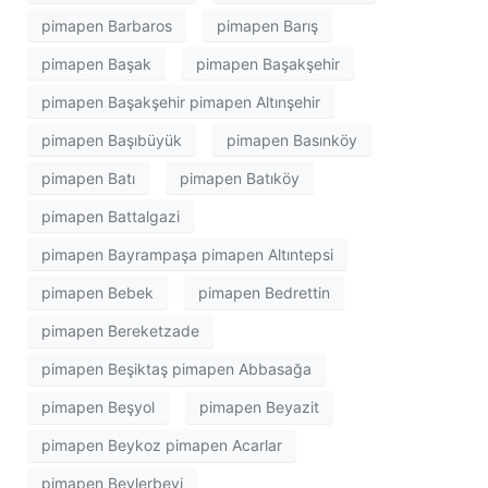
pimapen Barbaros
pimapen Barış
pimapen Başak
pimapen Başakşehir
pimapen Başakşehir pimapen Altınşehir
pimapen Başıbüyük
pimapen Basınköy
pimapen Batı
pimapen Batıköy
pimapen Battalgazi
pimapen Bayrampaşa pimapen Altıntepsi
pimapen Bebek
pimapen Bedrettin
pimapen Bereketzade
pimapen Beşiktaş pimapen Abbasağa
pimapen Beşyol
pimapen Beyazit
pimapen Beykoz pimapen Acarlar
pimapen Beylerbeyi