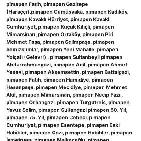
pimapen Fatih, pimapen Gazitepe
(Haraççı),pimapen Gümüşyaka, pimapen Kadıköy,
pimapen Kavaklı Hürriyet, pimapen Kavaklı
Cumhuriyet, pimapen Küçük Kılıçlı, pimapen
Mimarsinan, pimapen Ortaköy, pimapen Piri
Mehmet Paşa, pimapen Selimpaşa, pimapen
Semizkumlar, pimapen Yeni Mahalle, pimapen
Yolçatı (Gelevri) , pimapen Sultanbeyli pimapen
Abdurrahmangazi, pimapen Adil, pimapen Ahmet
Yesevi, pimapen Akşemsettin, pimapen Battalgazi,
pimapen Fatih, pimapen Hamidiye, pimapen
Hasanpaşa, pimapen Mecidiye, pimapen Mehmet
Akif, pimapen Mimarsinan, pimapen Necip Fazıl,
pimapen Orhangazi, pimapen Turgutreis, pimapen
Yavuz Selim, pimapen Sultangazi pimapen 50. Yıl,
pimapen 75. Yıl, pimapen Cebeci, pimapen
Cumhuriyet, pimapen Esentepe, pimapen Eski
Habibler, pimapen Gazi, pimapen Habibler, pimapen
İsmetpaşa, pimapen Malkoçoğlu, pimapen