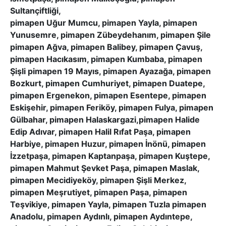
Sultançiftliği,
pimapen Uğur Mumcu, pimapen Yayla, pimapen
Yunusemre, pimapen Zübeydehanım, pimapen Şile
pimapen Ağva, pimapen Balibey, pimapen Çavuş,
pimapen Hacıkasım, pimapen Kumbaba, pimapen
Şişli pimapen 19 Mayıs, pimapen Ayazağa, pimapen
Bozkurt, pimapen Cumhuriyet, pimapen Duatepe,
pimapen Ergenekon, pimapen Esentepe, pimapen
Eskişehir, pimapen Feriköy, pimapen Fulya, pimapen
Gülbahar, pimapen Halaskargazi,pimapen Halide
Edip Adıvar, pimapen Halil Rıfat Paşa, pimapen
Harbiye, pimapen Huzur, pimapen İnönü, pimapen
İzzetpaşa, pimapen Kaptanpaşa, pimapen Kuştepe,
pimapen Mahmut Şevket Paşa, pimapen Maslak,
pimapen Mecidiyeköy, pimapen Şişli Merkez,
pimapen Meşrutiyet, pimapen Paşa, pimapen
Teşvikiye, pimapen Yayla, pimapen Tuzla pimapen
Anadolu, pimapen Aydınlı, pimapen Aydıntepe,