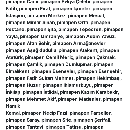
pimapen Cami, pimapen Evliya Çelebi, pimapen
Fatih, pimapen Fırat, pimapen İçmeler, pimapen
İstasyon, pimapen Merkez, pimapen Mescit,
pimapen Mimar Sinan, pimapen Orta, pimapen
Postane, pimapen Şifa, pimapen Tepeören, pimapen
Yayla, pimapen Ümraniye, pimapen Adem Yavuz,
pimapen Altın Şehir, pimapen Armağanevler,
pimapen Aşağıdudullu, pimapen Atakent, pimapen
Atatürk, pimapen Cemil Meriç, pimapen Çakmak,
pimapen Çamlık, pimapen Dumlupınar, pimapen
Elmalıkent, pimapen Esenevler, pimapen Esenşehir,
pimapen Fatih Sultan Mehmet, pimapen Hekimbaşı,
pimapen Huzur, pimapen Ihlamurkuyu, pimapen
İnkılap, pimapen İstiklal, pimapen Kazım Karabekir,
pimapen Mehmet Akif, pimapen Madenler, pimapen
Namık
Kemal, pimapen Necip Fazıl, pimapen Parseller,
pimapen Saray, pimapen Site, pimapen Şerifali,
pimapen Tantavi, pimapen Tatlısu, pimapen