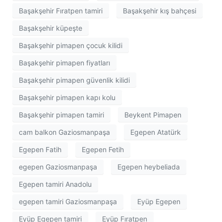
Başakşehir Fıratpen tamiri
Başakşehir kış bahçesi
Başakşehir küpeşte
Başakşehir pimapen çocuk kilidi
Başakşehir pimapen fiyatları
Başakşehir pimapen güvenlik kilidi
Başakşehir pimapen kapı kolu
Başakşehir pimapen tamiri
Beykent Pimapen
cam balkon Gaziosmanpaşa
Egepen Atatürk
Egepen Fatih
Egepen Fetih
egepen Gaziosmanpaşa
Egepen heybeliada
Egepen tamiri Anadolu
egepen tamiri Gaziosmanpaşa
Eyüp Egepen
Eyüp Egepen tamiri
Eyüp Fıratpen