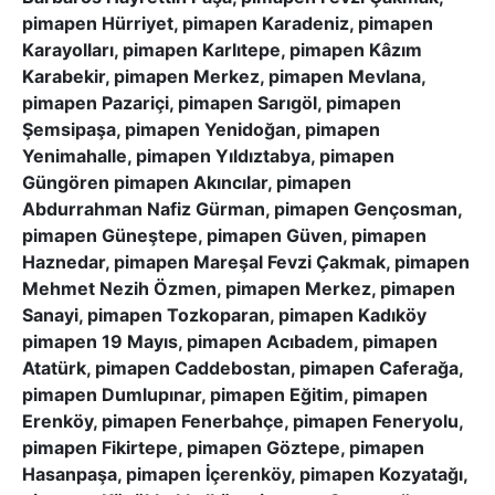
pimapen Hürriyet, pimapen Karadeniz, pimapen
Karayolları, pimapen Karlıtepe, pimapen Kâzım
Karabekir, pimapen Merkez, pimapen Mevlana,
pimapen Pazariçi, pimapen Sarıgöl, pimapen
Şemsipaşa, pimapen Yenidoğan, pimapen
Yenimahalle, pimapen Yıldıztabya, pimapen
Güngören pimapen Akıncılar, pimapen
Abdurrahman Nafiz Gürman, pimapen Gençosman,
pimapen Güneştepe, pimapen Güven, pimapen
Haznedar, pimapen Mareşal Fevzi Çakmak, pimapen
Mehmet Nezih Özmen, pimapen Merkez, pimapen
Sanayi, pimapen Tozkoparan, pimapen Kadıköy
pimapen 19 Mayıs, pimapen Acıbadem, pimapen
Atatürk, pimapen Caddebostan, pimapen Caferağa,
pimapen Dumlupınar, pimapen Eğitim, pimapen
Erenköy, pimapen Fenerbahçe, pimapen Feneryolu,
pimapen Fikirtepe, pimapen Göztepe, pimapen
Hasanpaşa, pimapen İçerenköy, pimapen Kozyatağı,