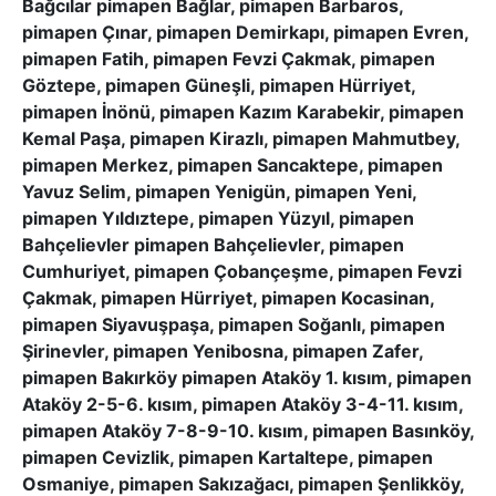
Bağcılar pimapen Bağlar, pimapen Barbaros,
pimapen Çınar, pimapen Demirkapı, pimapen Evren,
pimapen Fatih, pimapen Fevzi Çakmak, pimapen
Göztepe, pimapen Güneşli, pimapen Hürriyet,
pimapen İnönü, pimapen Kazım Karabekir, pimapen
Kemal Paşa, pimapen Kirazlı, pimapen Mahmutbey,
pimapen Merkez, pimapen Sancaktepe, pimapen
Yavuz Selim, pimapen Yenigün, pimapen Yeni,
pimapen Yıldıztepe, pimapen Yüzyıl, pimapen
Bahçelievler pimapen Bahçelievler, pimapen
Cumhuriyet, pimapen Çobançeşme, pimapen Fevzi
Çakmak, pimapen Hürriyet, pimapen Kocasinan,
pimapen Siyavuşpaşa, pimapen Soğanlı, pimapen
Şirinevler, pimapen Yenibosna, pimapen Zafer,
pimapen Bakırköy pimapen Ataköy 1. kısım, pimapen
Ataköy 2-5-6. kısım, pimapen Ataköy 3-4-11. kısım,
pimapen Ataköy 7-8-9-10. kısım, pimapen Basınköy,
pimapen Cevizlik, pimapen Kartaltepe, pimapen
Osmaniye, pimapen Sakızağacı, pimapen Şenlikköy,