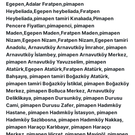
Egepen,Adalar Fıratpen,pimapen
Heybeliada,Egepen heybeliada,Fıratpen
Heybeliada,pimapen tamiri Kınalıada,Pimapen
Pencere Fiyatları,pimapenci, pimapen
Maden,Egepen Maden,Fıratpen Maden,pimapen
Nizam,Egepen Nizam,Fıratpen Nizam,Egepen tamiri
Anadolu, Arnavutköy Arnavutköy İmrahor, pimapen
Arnavutköy İslambey, pimapen Arnavutköy Merkez,
pimapen Arnavutköy Yavuzselim, pimapen
Atatürk,Egepen Atatürk,Fıratpen Atatürk, pimapen
Bahşayış, pimapen tamiri Boğazköy Atatürk,
pimapen tamiri Boğazköy İstiklal, pimapen Boğazköy
Merkez, pimapen Bolluca Merkez, Arnavutköy
Deliklikaya, pimapen Dursunköy, pimapen Durusu
Cami, pimapen Durusu Zafer, pimapen Hadımköy
Hastane, pimapen Hadımköy İstasyon, pimapen
Hadımköy Sazlıbosna, pimapen Hadımköy Nakkaş,
pimapen Haraççı Karlıbayır, pimapen Haraççı
Merkez, pimapen Hicret, pimapen Mavigöl, pimapen