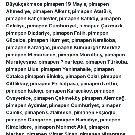
Büyükçekmece pimapen 19 Mayıs, pimapen
Ahmediye, pimapen Alkent, pimapen Atatürk,
pimapen Bahçelievler, pimapen Batıköy, pimapen
Celaliye, pimapen Cumhuriyet, pimapen Çakmaklı,
pimapen Dizdariye, pimapen Fatih, pimapen
Güzelce, pimapen Hürriyet, pimapen Kamiloba,
pimapen Karaağaç, pimapen Kumburgaz Merkez,
pimapen Mimarsinan, pimapen Muratbey, pimapen
Muratçeşme, pimapen Pınartepe, pimapen Türkoba,
pimapen Ulus, pimapen Yenimahalle, pimapen
Çatalca pimapen Binkılıç, pimapen Çakıl, pimapen
Çiftlikköy, pimapen Ferhatpaşa, pimapen İzettin,
pimapen Kaleiçi, pimapen Karacaköy, pimapen
Ovayenice, pimapen Çekmeköy pimapen Alemdağ,
pimapen Aydınlar, pimapen Cumhuriyet, pimapen
Çamlık, pimapen Çatalmeşe, pimapen Ekşioğlu,
pimapen Güngören, pimapen Hamidiye, pimapen
Kirazlıdere, pimapen Mehmet Akif, pimapen
Merkez, pimapen Mimar Sinan, pimapen Nişantepe,