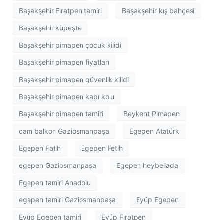
Başakşehir Fıratpen tamiri
Başakşehir kış bahçesi
Başakşehir küpeşte
Başakşehir pimapen çocuk kilidi
Başakşehir pimapen fiyatları
Başakşehir pimapen güvenlik kilidi
Başakşehir pimapen kapı kolu
Başakşehir pimapen tamiri
Beykent Pimapen
cam balkon Gaziosmanpaşa
Egepen Atatürk
Egepen Fatih
Egepen Fetih
egepen Gaziosmanpaşa
Egepen heybeliada
Egepen tamiri Anadolu
egepen tamiri Gaziosmanpaşa
Eyüp Egepen
Eyüp Egepen tamiri
Eyüp Fıratpen