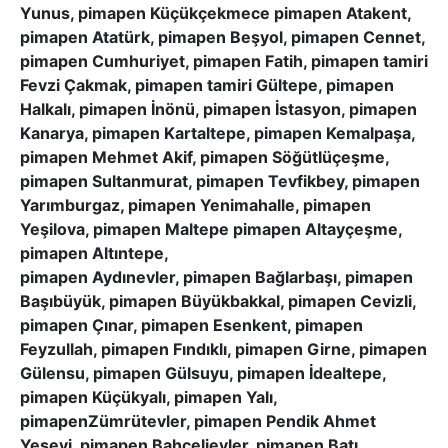
Yunus, pimapen Küçükçekmece pimapen Atakent,
pimapen Atatürk, pimapen Beşyol, pimapen Cennet,
pimapen Cumhuriyet, pimapen Fatih, pimapen tamiri
Fevzi Çakmak, pimapen tamiri Gültepe, pimapen
Halkalı, pimapen İnönü, pimapen İstasyon, pimapen
Kanarya, pimapen Kartaltepe, pimapen Kemalpaşa,
pimapen Mehmet Akif, pimapen Söğütlüçeşme,
pimapen Sultanmurat, pimapen Tevfikbey, pimapen
Yarımburgaz, pimapen Yenimahalle, pimapen
Yeşilova, pimapen Maltepe pimapen Altayçeşme,
pimapen Altıntepe,
pimapen Aydınevler, pimapen Bağlarbaşı, pimapen
Başıbüyük, pimapen Büyükbakkal, pimapen Cevizli,
pimapen Çınar, pimapen Esenkent, pimapen
Feyzullah, pimapen Fındıklı, pimapen Girne, pimapen
Gülensu, pimapen Gülsuyu, pimapen İdealtepe,
pimapen Küçükyalı, pimapen Yalı,
pimapenZümrütevler, pimapen Pendik Ahmet
Yesevi, pimapen Bahçelievler, pimapen Batı,