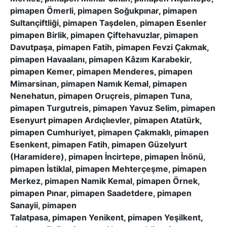
pimapen Ömerli, pimapen Soğukpınar, pimapen
Sultançiftliği, pimapen Taşdelen, pimapen Esenler
pimapen Birlik, pimapen Çiftehavuzlar, pimapen
Davutpaşa, pimapen Fatih, pimapen Fevzi Çakmak,
pimapen Havaalanı, pimapen Kâzım Karabekir,
pimapen Kemer, pimapen Menderes, pimapen
Mimarsinan, pimapen Namık Kemal, pimapen
Nenehatun, pimapen Oruçreis, pimapen Tuna,
pimapen Turgutreis, pimapen Yavuz Selim, pimapen
Esenyurt pimapen Ardıçlıevler, pimapen Atatürk,
pimapen Cumhuriyet, pimapen Çakmaklı, pimapen
Esenkent, pimapen Fatih, pimapen Güzelyurt
(Haramidere), pimapen İncirtepe, pimapen İnönü,
pimapen İstiklal, pimapen Mehterçeşme, pimapen
Merkez, pimapen Namik Kemal, pimapen Örnek,
pimapen Pınar, pimapen Saadetdere, pimapen
Sanayii, pimapen
Talatpasa, pimapen Yenikent, pimapen Yeşilkent,