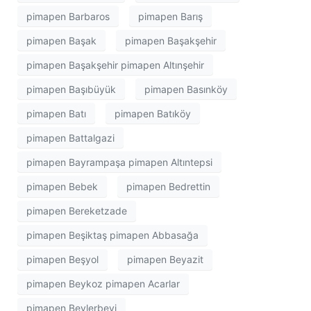
pimapen Barbaros
pimapen Barış
pimapen Başak
pimapen Başakşehir
pimapen Başakşehir pimapen Altınşehir
pimapen Başıbüyük
pimapen Basınköy
pimapen Batı
pimapen Batıköy
pimapen Battalgazi
pimapen Bayrampaşa pimapen Altıntepsi
pimapen Bebek
pimapen Bedrettin
pimapen Bereketzade
pimapen Beşiktaş pimapen Abbasağa
pimapen Beşyol
pimapen Beyazit
pimapen Beykoz pimapen Acarlar
pimapen Beylerbeyi