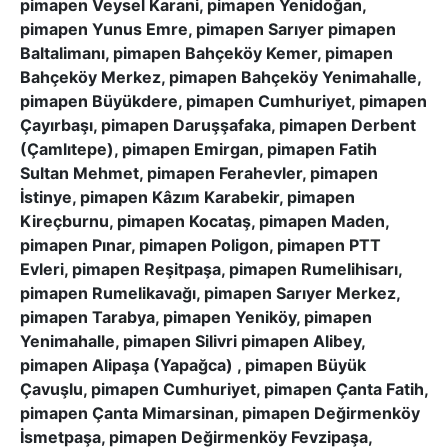
pimapen Veysel Karani, pimapen Yenidoğan,
pimapen Yunus Emre, pimapen Sarıyer pimapen
Baltalimanı, pimapen Bahçeköy Kemer, pimapen
Bahçeköy Merkez, pimapen Bahçeköy Yenimahalle,
pimapen Büyükdere, pimapen Cumhuriyet, pimapen
Çayırbaşı, pimapen Daruşşafaka, pimapen Derbent
(Çamlıtepe), pimapen Emirgan, pimapen Fatih
Sultan Mehmet, pimapen Ferahevler, pimapen
İstinye, pimapen Kâzım Karabekir, pimapen
Kireçburnu, pimapen Kocataş, pimapen Maden,
pimapen Pınar, pimapen Poligon, pimapen PTT
Evleri, pimapen Reşitpaşa, pimapen Rumelihisarı,
pimapen Rumelikavağı, pimapen Sarıyer Merkez,
pimapen Tarabya, pimapen Yeniköy, pimapen
Yenimahalle, pimapen Silivri pimapen Alibey,
pimapen Alipaşa (Yapağca) , pimapen Büyük
Çavuşlu, pimapen Cumhuriyet, pimapen Çanta Fatih,
pimapen Çanta Mimarsinan, pimapen Değirmenköy
İsmetpaşa, pimapen Değirmenköy Fevzipaşa,