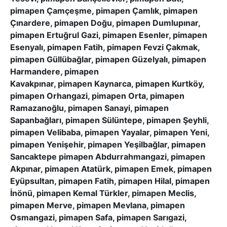
pimapen Çamçeşme, pimapen Çamlık, pimapen
Çınardere, pimapen Doğu, pimapen Dumlupınar,
pimapen Ertuğrul Gazi, pimapen Esenler, pimapen
Esenyalı, pimapen Fatih, pimapen Fevzi Çakmak,
pimapen Güllübağlar, pimapen Güzelyalı, pimapen
Harmandere, pimapen
Kavakpınar, pimapen Kaynarca, pimapen Kurtköy,
pimapen Orhangazi, pimapen Orta, pimapen
Ramazanoğlu, pimapen Sanayi, pimapen
Sapanbağları, pimapen Sülüntepe, pimapen Şeyhli,
pimapen Velibaba, pimapen Yayalar, pimapen Yeni,
pimapen Yenişehir, pimapen Yeşilbağlar, pimapen
Sancaktepe pimapen Abdurrahmangazi, pimapen
Akpınar, pimapen Atatürk, pimapen Emek, pimapen
Eyüpsultan, pimapen Fatih, pimapen Hilal, pimapen
İnönü, pimapen Kemal Türkler, pimapen Meclis,
pimapen Merve, pimapen Mevlana, pimapen
Osmangazi, pimapen Safa, pimapen Sarıgazi,