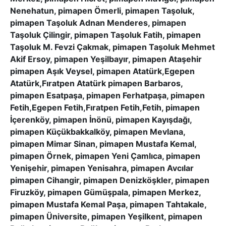
Nenehatun, pimapen Ömerli, pimapen Taşoluk,
pimapen Taşoluk Adnan Menderes, pimapen
Taşoluk Çilingir, pimapen Taşoluk Fatih, pimapen
Taşoluk M. Fevzi Çakmak, pimapen Taşoluk Mehmet
Akif Ersoy, pimapen Yeşilbayır, pimapen Ataşehir
pimapen Aşık Veysel, pimapen Atatürk,Egepen
Atatürk,Fıratpen Atatürk pimapen Barbaros,
pimapen Esatpaşa, pimapen Ferhatpaşa, pimapen
Fetih,Egepen Fetih,Fıratpen Fetih,Fetih, pimapen
İçerenköy, pimapen İnönü, pimapen Kayışdağı,
pimapen Küçükbakkalköy, pimapen Mevlana,
pimapen Mimar Sinan, pimapen Mustafa Kemal,
pimapen Örnek, pimapen Yeni Çamlıca, pimapen
Yenişehir, pimapen Yenisahra, pimapen Avcılar
pimapen Cihangir, pimapen Denizköşkler, pimapen
Firuzköy, pimapen Gümüşpala, pimapen Merkez,
pimapen Mustafa Kemal Paşa, pimapen Tahtakale,
pimapen Üniversite, pimapen Yeşilkent, pimapen