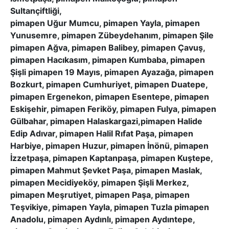
Sultançiftliği,
pimapen Uğur Mumcu, pimapen Yayla, pimapen
Yunusemre, pimapen Zübeydehanım, pimapen Şile
pimapen Ağva, pimapen Balibey, pimapen Çavuş,
pimapen Hacıkasım, pimapen Kumbaba, pimapen
Şişli pimapen 19 Mayıs, pimapen Ayazağa, pimapen
Bozkurt, pimapen Cumhuriyet, pimapen Duatepe,
pimapen Ergenekon, pimapen Esentepe, pimapen
Eskişehir, pimapen Feriköy, pimapen Fulya, pimapen
Gülbahar, pimapen Halaskargazi,pimapen Halide
Edip Adıvar, pimapen Halil Rıfat Paşa, pimapen
Harbiye, pimapen Huzur, pimapen İnönü, pimapen
İzzetpaşa, pimapen Kaptanpaşa, pimapen Kuştepe,
pimapen Mahmut Şevket Paşa, pimapen Maslak,
pimapen Mecidiyeköy, pimapen Şişli Merkez,
pimapen Meşrutiyet, pimapen Paşa, pimapen
Teşvikiye, pimapen Yayla, pimapen Tuzla pimapen
Anadolu, pimapen Aydınlı, pimapen Aydıntepe,