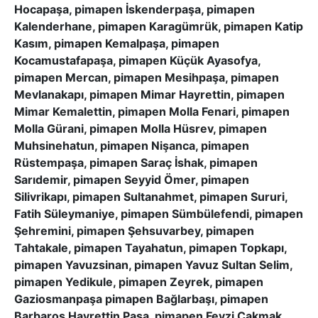
Hocapaşa, pimapen İskenderpaşa, pimapen
Kalenderhane, pimapen Karagümrük, pimapen Katip
Kasım, pimapen Kemalpaşa, pimapen
Kocamustafapaşa, pimapen Küçük Ayasofya,
pimapen Mercan, pimapen Mesihpaşa, pimapen
Mevlanakapı, pimapen Mimar Hayrettin, pimapen
Mimar Kemalettin, pimapen Molla Fenari, pimapen
Molla Gürani, pimapen Molla Hüsrev, pimapen
Muhsinehatun, pimapen Nişanca, pimapen
Rüstempaşa, pimapen Saraç İshak, pimapen
Sarıdemir, pimapen Seyyid Ömer, pimapen
Silivrikapı, pimapen Sultanahmet, pimapen Sururi,
Fatih Süleymaniye, pimapen Sümbülefendi, pimapen
Şehremini, pimapen Şehsuvarbey, pimapen
Tahtakale, pimapen Tayahatun, pimapen Topkapı,
pimapen Yavuzsinan, pimapen Yavuz Sultan Selim,
pimapen Yedikule, pimapen Zeyrek, pimapen
Gaziosmanpaşa pimapen Bağlarbaşı, pimapen
Barbaros Hayrettin Paşa, pimapen Fevzi Çakmak,