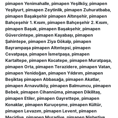
pimapen Yenimahalle, pimapen Yeşilköy, pimapen
Yeşilyurt, pimapen Zeytinlik, pimapen Zuhuratbaba,
pimapen Başakşehir pimapen Altınşehir, pimapen
Bahçeşehir 1. Kısım, pimapen Bahçeşehir 2. Kısım,
pimapen Başak, pimapen Başakşehir, pimapen
Güvercintepe, pimapen Kayabaşı, pimapen
Şahintepe, pimapen Ziya Gökalp, pimapen
Bayrampaşa pimapen Altıntepsi, pimapen
Cevatpaşa, pimapen İsmetpaşa, pimapen
Kartaltepe, pimapen Kocatepe, pimapen Muratpaşa,
pimapen Orta, pimapen Terazidere, pimapen Vatan,
pimapen Yenidoğan, pimapen Yıldırım, pimapen
Beşiktaş pimapen Abbasağa, pimapen Akatlar,
pimapen Arnavutköy, pimapen Balmumcu, pimapen
Bebek, pimapen Cihannüma, pimapen Dikilitaş,
pimapen Etiler, pimapen Gayrettepe, pimapen
Konaklar, pimapen Kuruçeşme, pimapen Kültür,
pimapen Levazım, pimapen Levent, pimapen
Mecidiye, pimapen Muradiye, pimapen Nisbetiye,