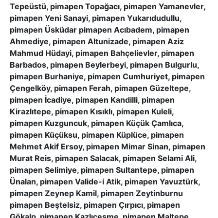
Tepeüstü, pimapen Topağacı, pimapen Yamanevler,
pimapen Yeni Sanayi, pimapen Yukarıdudullu,
pimapen Üsküdar pimapen Acıbadem, pimapen
Ahmediye, pimapen Altunizade, pimapen Aziz
Mahmud Hüdayi, pimapen Bahçelievler, pimapen
Barbados, pimapen Beylerbeyi, pimapen Bulgurlu,
pimapen Burhaniye, pimapen Cumhuriyet, pimapen
Çengelköy, pimapen Ferah, pimapen Güzeltepe,
pimapen İcadiye, pimapen Kandilli, pimapen
Kirazlıtepe, pimapen Kısıklı, pimapen Kuleli,
pimapen Kuzguncuk, pimapen Küçük Çamlıca,
pimapen Küçüksu, pimapen Küplüce, pimapen
Mehmet Akif Ersoy, pimapen Mimar Sinan, pimapen
Murat Reis, pimapen Salacak, pimapen Selami Ali,
pimapen Selimiye, pimapen Sultantepe, pimapen
Ünalan, pimapen Valide-i Atik, pimapen Yavuztürk,
pimapen Zeynep Kamil, pimapen Zeytinburnu
pimapen Beştelsiz, pimapen Çırpıcı, pimapen
Gökalp, pimapen Kazlıçeşme, pimapen Maltepe,