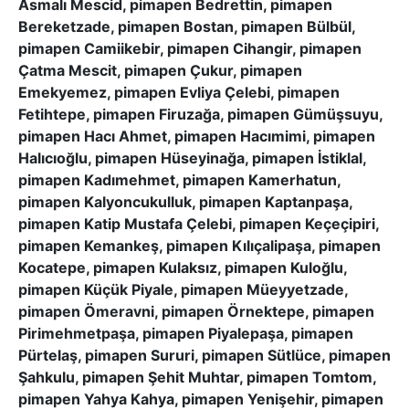
Asmalı Mescid, pimapen Bedrettin, pimapen
Bereketzade, pimapen Bostan, pimapen Bülbül,
pimapen Camiikebir, pimapen Cihangir, pimapen
Çatma Mescit, pimapen Çukur, pimapen
Emekyemez, pimapen Evliya Çelebi, pimapen
Fetihtepe, pimapen Firuzağa, pimapen Gümüşsuyu,
pimapen Hacı Ahmet, pimapen Hacımimi, pimapen
Halıcıoğlu, pimapen Hüseyinağa, pimapen İstiklal,
pimapen Kadımehmet, pimapen Kamerhatun,
pimapen Kalyoncukulluk, pimapen Kaptanpaşa,
pimapen Katip Mustafa Çelebi, pimapen Keçeçipiri,
pimapen Kemankeş, pimapen Kılıçalipaşa, pimapen
Kocatepe, pimapen Kulaksız, pimapen Kuloğlu,
pimapen Küçük Piyale, pimapen Müeyyetzade,
pimapen Ömeravni, pimapen Örnektepe, pimapen
Pirimehmetpaşa, pimapen Piyalepaşa, pimapen
Pürtelaş, pimapen Sururi, pimapen Sütlüce, pimapen
Şahkulu, pimapen Şehit Muhtar, pimapen Tomtom,
pimapen Yahya Kahya, pimapen Yenişehir, pimapen