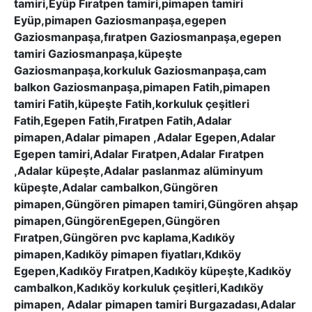
tamiri,Eyüp Fıratpen tamiri,pimapen tamiri
Eyüp,pimapen Gaziosmanpaşa,egepen
Gaziosmanpaşa,fıratpen Gaziosmanpaşa,egepen
tamiri Gaziosmanpaşa,küpeşte
Gaziosmanpaşa,korkuluk Gaziosmanpaşa,cam
balkon Gaziosmanpaşa,pimapen Fatih,pimapen
tamiri Fatih,küpeşte Fatih,korkuluk çeşitleri
Fatih,Egepen Fatih,Fıratpen Fatih,Adalar
pimapen,Adalar pimapen ,Adalar Egepen,Adalar
Egepen tamiri,Adalar Fıratpen,Adalar Fıratpen
,Adalar küpeşte,Adalar paslanmaz alüminyum
küpeşte,Adalar cambalkon,Güngören
pimapen,Güngören pimapen tamiri,Güngören ahşap
pimapen,GüngörenEgepen,Güngören
Fıratpen,Güngören pvc kaplama,Kadıköy
pimapen,Kadıköy pimapen fiyatları,Kdıköy
Egepen,Kadıköy Fıratpen,Kadıköy küpeşte,Kadıköy
cambalkon,Kadıköy korkuluk çeşitleri,Kadıköy
pimapen, Adalar pimapen tamiri Burgazadası,Adalar