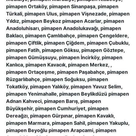
pimapen Ortaköy, pimapen Sinanpaşa, pimapen
Türkali, pimapen Ulus, pimapen Vişnezade, pimapen
Yıldız, pimapen Beykoz pimapen Acarlar, pimapen
Anadoluhisarı, pimapen Anadolukavağı, pimapen
Baklacı, pimapen Çamlıbahçe, pimapen Çengeldere,
pimapen Çiftlik, pimapen Çiğdem, pimapen Çubuklu,
pimapen Fatih, pimapen Göksu, pimapen Göztepe,
pimapen Gümüşsuyu, pimapen İncirköy, pimapen
Kanlıca, pimapen Kavacık, pimapen Merkez, ,
pimapen Ortaçeşme, pimapen Paşabahçe, pimapen
Rüzgarlıbahçe, pimapen Soğuksu, pimapen
Tokatköy, pimapen Yalıköy, pimapen Yavuz Selim,
pimapen Yenimahalle, pimapen Beylikdüzü pimapen
Adnan Kahveci, pimapen Barış, pimapen
Büyükşehir, pimapen Cumhuriyet, pimapen
Dereağzı, pimapen Gürpınar, pimapen Kavaklı,
pimapen Marmara, pimapen Sahil, pimapen Yakuplu,
pimapen Beyoğlu pimapen Arapcami, pimapen