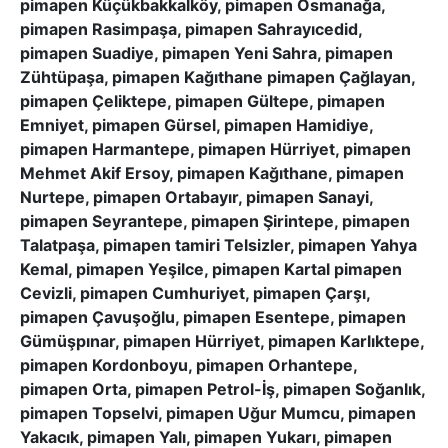
pimapen Küçükbakkalköy, pimapen Osmanağa,
pimapen Rasimpaşa, pimapen Sahrayıcedid,
pimapen Suadiye, pimapen Yeni Sahra, pimapen
Zühtüpaşa, pimapen Kağıthane pimapen Çağlayan,
pimapen Çeliktepe, pimapen Gültepe, pimapen
Emniyet, pimapen Gürsel, pimapen Hamidiye,
pimapen Harmantepe, pimapen Hürriyet, pimapen
Mehmet Akif Ersoy, pimapen Kağıthane, pimapen
Nurtepe, pimapen Ortabayır, pimapen Sanayi,
pimapen Seyrantepe, pimapen Şirintepe, pimapen
Talatpaşa, pimapen tamiri Telsizler, pimapen Yahya
Kemal, pimapen Yeşilce, pimapen Kartal pimapen
Cevizli, pimapen Cumhuriyet, pimapen Çarşı,
pimapen Çavuşoğlu, pimapen Esentepe, pimapen
Gümüşpınar, pimapen Hürriyet, pimapen Karlıktepe,
pimapen Kordonboyu, pimapen Orhantepe,
pimapen Orta, pimapen Petrol-İş, pimapen Soğanlık,
pimapen Topselvi, pimapen Uğur Mumcu, pimapen
Yakacık, pimapen Yalı, pimapen Yukarı, pimapen