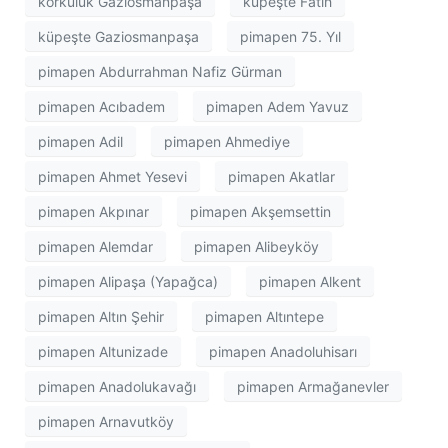
korkuluk Gaziosmanpaşa
küpeşte Fatih
küpeşte Gaziosmanpaşa
pimapen 75. Yıl
pimapen Abdurrahman Nafiz Gürman
pimapen Acıbadem
pimapen Adem Yavuz
pimapen Adil
pimapen Ahmediye
pimapen Ahmet Yesevi
pimapen Akatlar
pimapen Akpınar
pimapen Akşemsettin
pimapen Alemdar
pimapen Alibeyköy
pimapen Alipaşa (Yapağca)
pimapen Alkent
pimapen Altın Şehir
pimapen Altıntepe
pimapen Altunizade
pimapen Anadoluhisarı
pimapen Anadolukavağı
pimapen Armağanevler
pimapen Arnavutköy