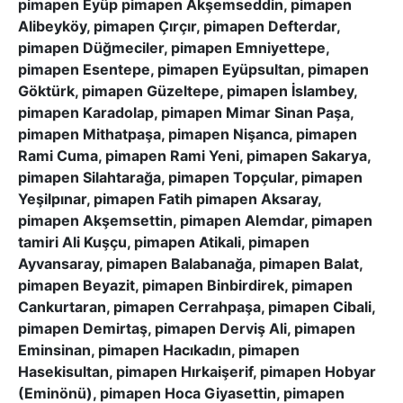
pimapen Eyüp pimapen Akşemseddin, pimapen
Alibeyköy, pimapen Çırçır, pimapen Defterdar,
pimapen Düğmeciler, pimapen Emniyettepe,
pimapen Esentepe, pimapen Eyüpsultan, pimapen
Göktürk, pimapen Güzeltepe, pimapen İslambey,
pimapen Karadolap, pimapen Mimar Sinan Paşa,
pimapen Mithatpaşa, pimapen Nişanca, pimapen
Rami Cuma, pimapen Rami Yeni, pimapen Sakarya,
pimapen Silahtarağa, pimapen Topçular, pimapen
Yeşilpınar, pimapen Fatih pimapen Aksaray,
pimapen Akşemsettin, pimapen Alemdar, pimapen
tamiri Ali Kuşçu, pimapen Atikali, pimapen
Ayvansaray, pimapen Balabanağa, pimapen Balat,
pimapen Beyazit, pimapen Binbirdirek, pimapen
Cankurtaran, pimapen Cerrahpaşa, pimapen Cibali,
pimapen Demirtaş, pimapen Derviş Ali, pimapen
Eminsinan, pimapen Hacıkadın, pimapen
Hasekisultan, pimapen Hırkaişerif, pimapen Hobyar
(Eminönü), pimapen Hoca Giyasettin, pimapen