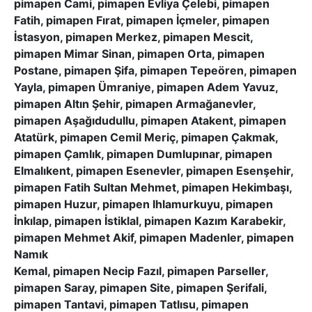
pimapen Cami, pimapen Evliya Çelebi, pimapen
Fatih, pimapen Fırat, pimapen İçmeler, pimapen
İstasyon, pimapen Merkez, pimapen Mescit,
pimapen Mimar Sinan, pimapen Orta, pimapen
Postane, pimapen Şifa, pimapen Tepeören, pimapen
Yayla, pimapen Ümraniye, pimapen Adem Yavuz,
pimapen Altın Şehir, pimapen Armağanevler,
pimapen Aşağıdudullu, pimapen Atakent, pimapen
Atatürk, pimapen Cemil Meriç, pimapen Çakmak,
pimapen Çamlık, pimapen Dumlupınar, pimapen
Elmalıkent, pimapen Esenevler, pimapen Esenşehir,
pimapen Fatih Sultan Mehmet, pimapen Hekimbaşı,
pimapen Huzur, pimapen Ihlamurkuyu, pimapen
İnkılap, pimapen İstiklal, pimapen Kazım Karabekir,
pimapen Mehmet Akif, pimapen Madenler, pimapen
Namık
Kemal, pimapen Necip Fazıl, pimapen Parseller,
pimapen Saray, pimapen Site, pimapen Şerifali,
pimapen Tantavi, pimapen Tatlısu, pimapen