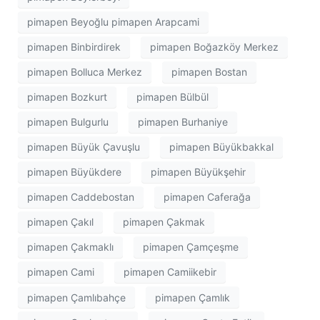
pimapen Beyoğlu pimapen Arapcami
pimapen Binbirdirek
pimapen Boğazköy Merkez
pimapen Bolluca Merkez
pimapen Bostan
pimapen Bozkurt
pimapen Bülbül
pimapen Bulgurlu
pimapen Burhaniye
pimapen Büyük Çavuşlu
pimapen Büyükbakkal
pimapen Büyükdere
pimapen Büyükşehir
pimapen Caddebostan
pimapen Caferağa
pimapen Çakıl
pimapen Çakmak
pimapen Çakmaklı
pimapen Çamçeşme
pimapen Cami
pimapen Camiikebir
pimapen Çamlıbahçe
pimapen Çamlık