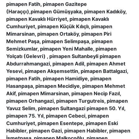
pimapen Fatih, pimapen Gazitepe
(Haraççı),pimapen Gümüşyaka, pimapen Kadıköy,
pimapen Kavaklı Hürriyet, pimapen Kavaklı
Cumhuriyet, pimapen Küçük Kılıçlı, pimapen
Mimarsinan, pimapen Ortaköy, pimapen Piri
Mehmet Paşa, pimapen Selimpaşa, pimapen
Semizkumlar, pimapen Yeni Mahalle, pimapen
Yolçatı (Gelevri) , pimapen Sultanbeyli pimapen
Abdurrahmangazi, pimapen Adil, pimapen Ahmet
Yesevi, pimapen Akşemsettin, pimapen Battalgazi,
pimapen Fatih, pimapen Hamidiye, pimapen
Hasanpaşa, pimapen Mecidiye, pimapen Mehmet
Akif, pimapen Mimarsinan, pimapen Necip Fazıl,
pimapen Orhangazi, pimapen Turgutreis, pimapen
Yavuz Selim, pimapen Sultangazi pimapen 50. Yıl,
pimapen 75. Yıl, pimapen Cebeci, pimapen
Cumhuriyet, pimapen Esentepe, pimapen Eski
Habibler, pimapen Gazi, pimapen Habibler, pimapen
İsmetpaşa, pimapen Malkoçoğlu, pimapen