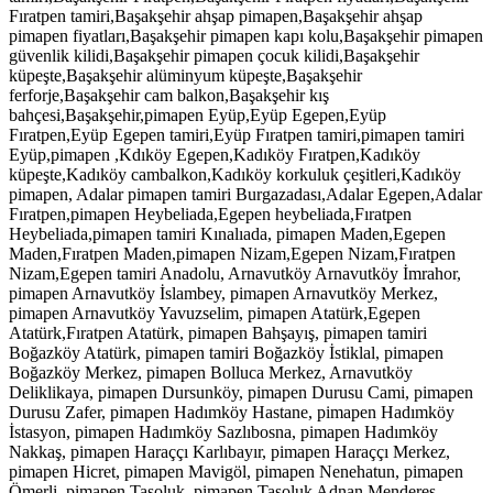
Fıratpen tamiri,Başakşehir ahşap pimapen,Başakşehir ahşap
pimapen fiyatları,Başakşehir pimapen kapı kolu,Başakşehir pimapen
güvenlik kilidi,Başakşehir pimapen çocuk kilidi,Başakşehir
küpeşte,Başakşehir alüminyum küpeşte,Başakşehir
ferforje,Başakşehir cam balkon,Başakşehir kış
bahçesi,Başakşehir,pimapen Eyüp,Eyüp Egepen,Eyüp
Fıratpen,Eyüp Egepen tamiri,Eyüp Fıratpen tamiri,pimapen tamiri
Eyüp,pimapen ,Kdıköy Egepen,Kadıköy Fıratpen,Kadıköy
küpeşte,Kadıköy cambalkon,Kadıköy korkuluk çeşitleri,Kadıköy
pimapen, Adalar pimapen tamiri Burgazadası,Adalar Egepen,Adalar
Fıratpen,pimapen Heybeliada,Egepen heybeliada,Fıratpen
Heybeliada,pimapen tamiri Kınalıada, pimapen Maden,Egepen
Maden,Fıratpen Maden,pimapen Nizam,Egepen Nizam,Fıratpen
Nizam,Egepen tamiri Anadolu, Arnavutköy Arnavutköy İmrahor,
pimapen Arnavutköy İslambey, pimapen Arnavutköy Merkez,
pimapen Arnavutköy Yavuzselim, pimapen Atatürk,Egepen
Atatürk,Fıratpen Atatürk, pimapen Bahşayış, pimapen tamiri
Boğazköy Atatürk, pimapen tamiri Boğazköy İstiklal, pimapen
Boğazköy Merkez, pimapen Bolluca Merkez, Arnavutköy
Deliklikaya, pimapen Dursunköy, pimapen Durusu Cami, pimapen
Durusu Zafer, pimapen Hadımköy Hastane, pimapen Hadımköy
İstasyon, pimapen Hadımköy Sazlıbosna, pimapen Hadımköy
Nakkaş, pimapen Haraççı Karlıbayır, pimapen Haraççı Merkez,
pimapen Hicret, pimapen Mavigöl, pimapen Nenehatun, pimapen
Ömerli, pimapen Taşoluk, pimapen Taşoluk Adnan Menderes,