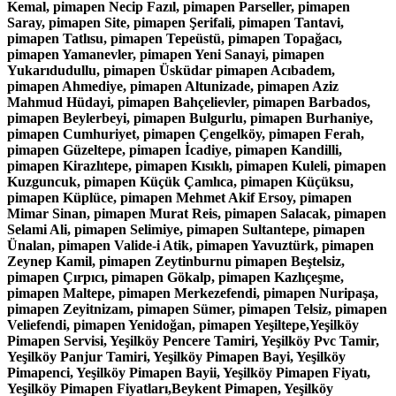
Kemal, pimapen Necip Fazıl, pimapen Parseller, pimapen
Saray, pimapen Site, pimapen Şerifali, pimapen Tantavi,
pimapen Tatlısu, pimapen Tepeüstü, pimapen Topağacı,
pimapen Yamanevler, pimapen Yeni Sanayi, pimapen
Yukarıdudullu, pimapen Üsküdar pimapen Acıbadem,
pimapen Ahmediye, pimapen Altunizade, pimapen Aziz
Mahmud Hüdayi, pimapen Bahçelievler, pimapen Barbados,
pimapen Beylerbeyi, pimapen Bulgurlu, pimapen Burhaniye,
pimapen Cumhuriyet, pimapen Çengelköy, pimapen Ferah,
pimapen Güzeltepe, pimapen İcadiye, pimapen Kandilli,
pimapen Kirazlıtepe, pimapen Kısıklı, pimapen Kuleli, pimapen
Kuzguncuk, pimapen Küçük Çamlıca, pimapen Küçüksu,
pimapen Küplüce, pimapen Mehmet Akif Ersoy, pimapen
Mimar Sinan, pimapen Murat Reis, pimapen Salacak, pimapen
Selami Ali, pimapen Selimiye, pimapen Sultantepe, pimapen
Ünalan, pimapen Valide-i Atik, pimapen Yavuztürk, pimapen
Zeynep Kamil, pimapen Zeytinburnu pimapen Beştelsiz,
pimapen Çırpıcı, pimapen Gökalp, pimapen Kazlıçeşme,
pimapen Maltepe, pimapen Merkezefendi, pimapen Nuripaşa,
pimapen Zeyitnizam, pimapen Sümer, pimapen Telsiz, pimapen
Veliefendi, pimapen Yenidoğan, pimapen Yeşiltepe,Yeşilköy
Pimapen Servisi, Yeşilköy Pencere Tamiri, Yeşilköy Pvc Tamir,
Yeşilköy Panjur Tamiri, Yeşilköy Pimapen Bayi, Yeşilköy
Pimapenci, Yeşilköy Pimapen Bayii, Yeşilköy Pimapen Fiyatı,
Yeşilköy Pimapen Fiyatları,Beykent Pimapen, Yeşilköy