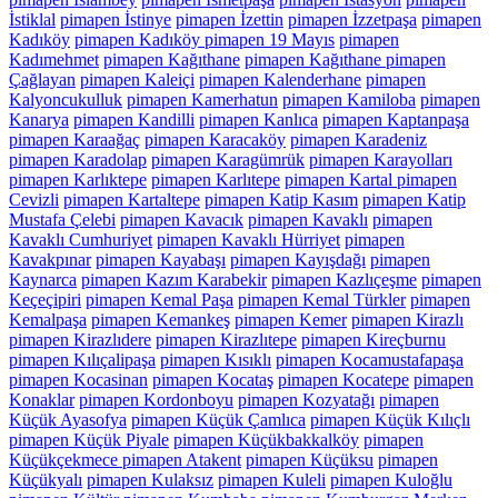
İstiklal
pimapen İstinye
pimapen İzettin
pimapen İzzetpaşa
pimapen
Kadıköy
pimapen Kadıköy pimapen 19 Mayıs
pimapen
Kadımehmet
pimapen Kağıthane
pimapen Kağıthane pimapen
Çağlayan
pimapen Kaleiçi
pimapen Kalenderhane
pimapen
Kalyoncukulluk
pimapen Kamerhatun
pimapen Kamiloba
pimapen
Kanarya
pimapen Kandilli
pimapen Kanlıca
pimapen Kaptanpaşa
pimapen Karaağaç
pimapen Karacaköy
pimapen Karadeniz
pimapen Karadolap
pimapen Karagümrük
pimapen Karayolları
pimapen Karlıktepe
pimapen Karlıtepe
pimapen Kartal pimapen
Cevizli
pimapen Kartaltepe
pimapen Katip Kasım
pimapen Katip
Mustafa Çelebi
pimapen Kavacık
pimapen Kavaklı
pimapen
Kavaklı Cumhuriyet
pimapen Kavaklı Hürriyet
pimapen
Kavakpınar
pimapen Kayabaşı
pimapen Kayışdağı
pimapen
Kaynarca
pimapen Kazım Karabekir
pimapen Kazlıçeşme
pimapen
Keçeçipiri
pimapen Kemal Paşa
pimapen Kemal Türkler
pimapen
Kemalpaşa
pimapen Kemankeş
pimapen Kemer
pimapen Kirazlı
pimapen Kirazlıdere
pimapen Kirazlıtepe
pimapen Kireçburnu
pimapen Kılıçalipaşa
pimapen Kısıklı
pimapen Kocamustafapaşa
pimapen Kocasinan
pimapen Kocataş
pimapen Kocatepe
pimapen
Konaklar
pimapen Kordonboyu
pimapen Kozyatağı
pimapen
Küçük Ayasofya
pimapen Küçük Çamlıca
pimapen Küçük Kılıçlı
pimapen Küçük Piyale
pimapen Küçükbakkalköy
pimapen
Küçükçekmece pimapen Atakent
pimapen Küçüksu
pimapen
Küçükyalı
pimapen Kulaksız
pimapen Kuleli
pimapen Kuloğlu