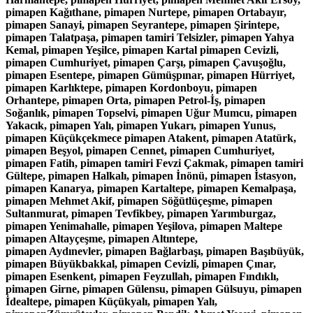
pimapen Kağıthane, pimapen Nurtepe, pimapen Ortabayır,
pimapen Sanayi, pimapen Seyrantepe, pimapen Şirintepe,
pimapen Talatpaşa, pimapen tamiri Telsizler, pimapen Yahya
Kemal, pimapen Yeşilce, pimapen Kartal pimapen Cevizli,
pimapen Cumhuriyet, pimapen Çarşı, pimapen Çavuşoğlu,
pimapen Esentepe, pimapen Gümüşpınar, pimapen Hürriyet,
pimapen Karlıktepe, pimapen Kordonboyu, pimapen
Orhantepe, pimapen Orta, pimapen Petrol-İş, pimapen
Soğanlık, pimapen Topselvi, pimapen Uğur Mumcu, pimapen
Yakacık, pimapen Yalı, pimapen Yukarı, pimapen Yunus,
pimapen Küçükçekmece pimapen Atakent, pimapen Atatürk,
pimapen Beşyol, pimapen Cennet, pimapen Cumhuriyet,
pimapen Fatih, pimapen tamiri Fevzi Çakmak, pimapen tamiri
Gültepe, pimapen Halkalı, pimapen İnönü, pimapen İstasyon,
pimapen Kanarya, pimapen Kartaltepe, pimapen Kemalpaşa,
pimapen Mehmet Akif, pimapen Söğütlüçeşme, pimapen
Sultanmurat, pimapen Tevfikbey, pimapen Yarımburgaz,
pimapen Yenimahalle, pimapen Yeşilova, pimapen Maltepe
pimapen Altayçeşme, pimapen Altıntepe,
pimapen Aydınevler, pimapen Bağlarbaşı, pimapen Başıbüyük,
pimapen Büyükbakkal, pimapen Cevizli, pimapen Çınar,
pimapen Esenkent, pimapen Feyzullah, pimapen Fındıklı,
pimapen Girne, pimapen Gülensu, pimapen Gülsuyu, pimapen
İdealtepe, pimapen Küçükyalı, pimapen Yalı,