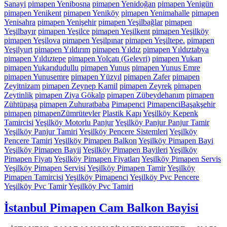
Sanayi
pimapen Yenibosna
pimapen Yenidoğan
pimapen Yenigün
pimapen Yenikent
pimapen Yeniköy
pimapen Yenimahalle
pimapen
Yenisahra
pimapen Yenişehir
pimapen Yeşilbağlar
pimapen
Yeşilbayır
pimapen Yeşilce
pimapen Yeşilkent
pimapen Yeşilköy
pimapen Yeşilova
pimapen Yeşilpınar
pimapen Yeşiltepe.
pimapen
Yeşilyurt
pimapen Yıldırım
pimapen Yıldız
pimapen Yıldıztabya
pimapen Yıldıztepe
pimapen Yolçatı (Gelevri)
pimapen Yukarı
pimapen Yukarıdudullu
pimapen Yunus
pimapen Yunus Emre
pimapen Yunusemre
pimapen Yüzyıl
pimapen Zafer
pimapen
Zeyitnizam
pimapen Zeynep Kamil
pimapen Zeyrek
pimapen
Zeytinlik
pimapen Ziya Gökalp
pimapen Zübeydehanım
pimapen
Zühtüpaşa
pimapen Zuhuratbaba
Pimapenci
PimapenciBaşakşehir
pimapen
pimapenZümrütevler
Plastik Kapı
Yeşilköy Kepenk
Tamircisi
Yeşilköy Motorlu Panjur
Yeşilköy Panjur Panjur Tamir
Yeşilköy Panjur Tamiri
Yeşilköy Pencere Sistemleri
Yeşilköy
Pencere Tamiri
Yeşilköy Pimapen Balkon
Yeşilköy Pimapen Bayi
Yeşilköy Pimapen Bayii
Yeşilköy Pimapen Bayileri
Yeşilköy
Pimapen Fiyatı
Yeşilköy Pimapen Fiyatları
Yeşilköy Pimapen Servis
Yeşilköy Pimapen Servisi
Yeşilköy Pimapen Tamir
Yeşilköy
Pimapen Tamircisi
Yeşilköy Pimapenci
Yeşilköy Pvc Pencere
Yeşilköy Pvc Tamir
Yeşilköy Pvc Tamiri
İstanbul Pimapen Cam Balkon Bayisi