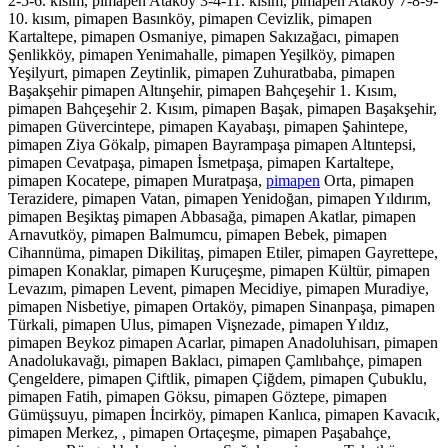
2-5-6. kısım, pimapen Ataköy 3-4-11. kısım, pimapen Ataköy 7-8-9-
10. kısım, pimapen Basınköy, pimapen Cevizlik, pimapen
Kartaltepe, pimapen Osmaniye, pimapen Sakızağacı, pimapen
Şenlikköy, pimapen Yenimahalle, pimapen Yeşilköy, pimapen
Yeşilyurt, pimapen Zeytinlik, pimapen Zuhuratbaba, pimapen
Başakşehir pimapen Altınşehir, pimapen Bahçeşehir 1. Kısım,
pimapen Bahçeşehir 2. Kısım, pimapen Başak, pimapen Başakşehir,
pimapen Güvercintepe, pimapen Kayabaşı, pimapen Şahintepe,
pimapen Ziya Gökalp, pimapen Bayrampaşa pimapen Altıntepsi,
pimapen Cevatpaşa, pimapen İsmetpaşa, pimapen Kartaltepe,
pimapen Kocatepe, pimapen Muratpaşa,
pimapen
Orta, pimapen
Terazidere, pimapen Vatan, pimapen Yenidoğan, pimapen Yıldırım,
pimapen Beşiktaş pimapen Abbasağa, pimapen Akatlar, pimapen
Arnavutköy, pimapen Balmumcu, pimapen Bebek, pimapen
Cihannüma, pimapen Dikilitaş, pimapen Etiler, pimapen Gayrettepe,
pimapen Konaklar, pimapen Kuruçeşme, pimapen Kültür, pimapen
Levazım, pimapen Levent, pimapen Mecidiye, pimapen Muradiye,
pimapen Nisbetiye, pimapen Ortaköy, pimapen Sinanpaşa, pimapen
Türkali, pimapen Ulus, pimapen Vişnezade, pimapen Yıldız,
pimapen Beykoz pimapen Acarlar, pimapen Anadoluhisarı, pimapen
Anadolukavağı, pimapen Baklacı, pimapen Çamlıbahçe, pimapen
Çengeldere, pimapen Çiftlik, pimapen Çiğdem, pimapen Çubuklu,
pimapen Fatih, pimapen Göksu, pimapen Göztepe, pimapen
Gümüşsuyu, pimapen İncirköy, pimapen Kanlıca, pimapen Kavacık,
pimapen Merkez, , pimapen Ortaçeşme, pimapen Paşabahçe,