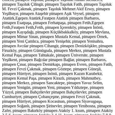
pimapen Taşoluk Çilingir, pimapen Taşoluk Fatih, pimapen Taşoluk
M. Fevzi Çakmak, pimapen Taşoluk Mehmet Akif Ersoy, pimapen
Yeşilbayır, pimapen Ataşehir pimapen Aşık Veysel, pimapen
Atatürk,Egepen Atatürk,Fıratpen Atatürk pimapen Barbaros,
pimapen Esatpaşa, pimapen Ferhatpaşa, pimapen Fetih,Egepen
Fetih,Fıratpen Fetih,Fetih, pimapen İçerenköy, pimapen İnönü,
pimapen Kayışdağı, pimapen Küçükbakkalköy, pimapen Mevlana,
pimapen Mimar Sinan, pimapen Mustafa Kemal, pimapen Örnek,
pimapen Yeni Çamlıca, pimapen Yenişehir, pimapen Yenisahra,
pimapen Avcılar pimapen Cihangir, pimapen Denizköşkler, pimapen
Firuzköy, pimapen Gümüşpala, pimapen Merkez, pimapen Mustafa
Kemal Paşa, pimapen Tahtakale, pimapen Üniversite, pimapen
Yeşilkent, pimapen Bağcılar pimapen Bağlar, pimapen Barbaros,
pimapen Çınar, pimapen Demirkapı, pimapen Evren, pimapen Fatih,
pimapen Fevzi Çakmak, pimapen Göztepe, pimapen Güneşli,
pimapen Hürriyet, pimapen İnönü, pimapen Kazım Karabekir,
pimapen Kemal Paşa, pimapen Kirazlı, pimapen Mahmutbey,
pimapen Merkez, pimapen Sancaktepe, pimapen Yavuz Selim,
pimapen Yenigün, pimapen Yeni, pimapen Yıldıztepe, pimapen
Yüzyıl, pimapen Bahçelievler pimapen Bahçelievler, pimapen
Cumhuriyet, pimapen Çobançeşme, pimapen Fevzi Çakmak,
pimapen Hürriyet, pimapen Kocasinan, pimapen Siyavuşpaşa,
pimapen Soğanlı, pimapen Şirinevler, pimapen Yenibosna, pimapen
Zafer, pimapen Bakırköy pimapen Ataköy 1. kısım, pimapen Ataköy