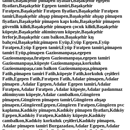
tamiri,Başakşehir pimapen fiyatları,Başakşehir egepen
fiyatları,Başakşehir Egepen tamiri,Başakşehir
Fıratpen,Başakşehir Fıratpen fiyatları,Başakşehir Fıratpen
tamiri,Başakşehir ahşap pimapen,Başakşehir ahşap pimapen
fiyatları,Başakşehir pimapen kapı kolu,Başakşehir pimapen
güvenlik kilidi,Başakşehir pimapen çocuk kilidi,Başakşehir
küpeşte,Başakşehir alüminyum küpeşte,Başakşehir
ferforje,Başakşehir cam balkon,Başakşehir kış
bahçesi,Başakşehir,pimapen Eyüp,Eyüp Egepen,Eyüp
Fıratpen,Eyüp Egepen tamiri,Eyüp Fıratpen tamiri,pimapen
tamiri Eyüp,pimapen Gaziosmanpaşa,egepen
Gaziosmanpaşa,fıratpen Gaziosmanpaşa,egepen tamiri
Gaziosmanpaşa,küpeşte Gaziosmanpaşa,korkuluk
Gaziosmanpaşa,cam balkon Gaziosmanpaşa,pimapen
Fatih,pimapen tamiri Fatih,küpeşte Fatih,korkuluk çeşitleri
Fatih,Egepen Fatih,Fıratpen Fatih,Adalar pimapen,Adalar
pimapen ,Adalar Egepen,Adalar Egepen tamiri,Adalar
Fıratpen,Adalar Fıratpen ,Adalar küpeşte,Adalar paslanmaz
alüminyum küpeşte,Adalar cambalkon,Güngören
pimapen,Güngören pimapen tamiri,Güngören ahşap
pimapen,GüngörenEgepen,Güngören Fıratpen,Güngören pvc
kaplama,Kadıköy pimapen,Kadıköy pimapen fiyatları,Kdıköy
Egepen,Kadıköy Fıratpen,Kadıköy küpeşte,Kadıköy
cambalkon,Kadıköy korkuluk çeşitleri,Kadıköy pimapen,
Adalar pimapen tamiri Burgazadası,Adalar Egepen,Adalar