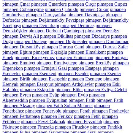
pimapen Çınar
pimapen Çınardere
pimapen Çırçır
pimapen Çırpıcı
pimapen Çobançeşme
pimapen Çubuklu
pimapen Çukur
pimapen
Cumhuriyet
pimapen Daruşşafaka
pimapen Davutpaşa
pimapen
Defterdar
pimapen Değirmenköy Fevzipaşa
pimapen Değirmenköy
İsmetpaşa
pimapen Demirkapı
pimapen Demirtaş
pimapen
Denizköşkler
pimapen Derbent (Çamlıtepe)
pimapen Dereağzı
pimapen Derviş Ali
pimapen Dikilitaş
pimapen Dizdariye
pimapen
Doğu
pimapen Duatepe
pimapen Düğmeciler
pimapen Dumlupınar
pimapen Dursunköy
pimapen Durusu Cami
pimapen Durusu Zafer
pimapen Eğitim
pimapen Ekşioğlu
pimapen Elmalıkent
pimapen
Emek
pimapen Emekyemez
pimapen Eminsinan
pimapen Emirgan
pimapen Emniyet
pimapen Emniyettepe
pimapen Erenköy
pimapen
Ergenekon
pimapen Ertuğrul Gazi
pimapen Esatpaşa
pimapen
Esenevler
pimapen Esenkent
pimapen Esenler
pimapen Esenler
pimapen Birlik
pimapen Esenşehir
pimapen Esentepe
pimapen
Esenyalı
pimapen Esenyurt pimapen Ardıçlıevler
pimapen Eski
Habibler
pimapen Eskişehir
pimapen Etiler
pimapen Evliya Çelebi
pimapen Evren
pimapen Eyüp
pimapen Eyüp pimapen
Akşemseddin
pimapen Eyüpsultan
pimapen Fatih
pimapen Fatih
pimapen Aksaray
pimapen Fatih Sultan Mehmet
pimapen
Fenerbahçe
pimapen Feneryolu
pimapen Ferah
pimapen Ferahevler
pimapen Ferhatpaşa
pimapen Feriköy
pimapen Fetih
pimapen
Fetihtepe
pimapen Fevzi Çakmak
pimapen Feyzullah
pimapen
Fikirtepe
pimapen Firuzağa
pimapen Firuzköy
pimapen Fındıklı
pimapen Fulya
pimapen Gayrettepe
pimapen Gazi
pimapen