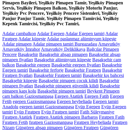
Pimapen Bayileri, Yeşilköy Pimapen Tamir, Yeşilköy Pimapen
Servis, Yeşilköy Pimapen Balkon, Yeşilköy Motorlu Panjur,
Yeşilköy Pvc Pencere, Yeşilköy Pencere Sistemleri, Yeşilköy
Panjur Panjur Tamir, Yeşilköy Pimapen Tamircisi, Yeşilköy
Kepenk Tamircisi, Yeşilköy Pvc Tamiri,
Adalar cambalkon
Adalar Egepen
Adalar Egepen tamiri
Adalar
Fıratpen
Adalar küpeşte
Adalar paslanmaz alüminyum küpeşte
Adalar pimapen
Adalar pimapen tamiri Burgazadası
Arnavutköy
Arnavutköy İmrahor
Arnavutköy Deliklikaya
Bağcılar Pimapen
Pencere
Başakşehir
Başakşehir ahşap pimapen
Başakşehir ahşap
pimapen fiyatları
Başakşehir alüminyum küpeşte
Başakşehir cam
balkon
Başakşehir egepen
Başakşehir egepen fiyatları
Başakşehir
Egepen tamiri
Başakşehir ferforje
Başakşehir Fıratpen
Başakşehir
Fıratpen fiyatları
Başakşehir Fıratpen tamiri
Başakşehir kış bahçesi
Başakşehir küpeşte
Başakşehir pimapen çocuk kilidi
Başakşehir
pimapen fiyatları
Başakşehir pimapen güvenlik kilidi
Başakşehir
pimapen kapı kolu
Başakşehir pimapen tamiri
Beykent Pimapen
cam balkon Gaziosmanpaşa
Egepen Atatürk
Egepen Fatih
Egepen
Fetih
egepen Gaziosmanpaşa
Egepen heybeliada
Egepen tamiri
Anadolu
egepen tamiri Gaziosmanpaşa
Eyüp Egepen
Eyüp Egepen
tamiri
Eyüp Fıratpen
Eyüp Fıratpen tamiri
Fatih Süleymaniye
Fıratpen Atatürk
Fıratpen Atatürk pimapen Barbaros
Fıratpen Fatih
Fıratpen Fetih
fıratpen Gaziosmanpaşa
Fıratpen Heybeliada
Fıratpen
Nizam
Güngören ahşap pimapen
Güngören Fıratpen
Güngören