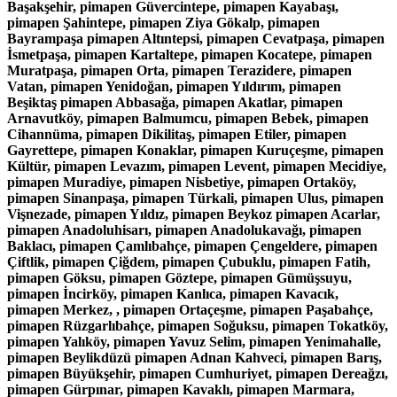
Başakşehir, pimapen Güvercintepe, pimapen Kayabaşı,
pimapen Şahintepe, pimapen Ziya Gökalp, pimapen
Bayrampaşa pimapen Altıntepsi, pimapen Cevatpaşa, pimapen
İsmetpaşa, pimapen Kartaltepe, pimapen Kocatepe, pimapen
Muratpaşa, pimapen Orta, pimapen Terazidere, pimapen
Vatan, pimapen Yenidoğan, pimapen Yıldırım, pimapen
Beşiktaş pimapen Abbasağa, pimapen Akatlar, pimapen
Arnavutköy, pimapen Balmumcu, pimapen Bebek, pimapen
Cihannüma, pimapen Dikilitaş, pimapen Etiler, pimapen
Gayrettepe, pimapen Konaklar, pimapen Kuruçeşme, pimapen
Kültür, pimapen Levazım, pimapen Levent, pimapen Mecidiye,
pimapen Muradiye, pimapen Nisbetiye, pimapen Ortaköy,
pimapen Sinanpaşa, pimapen Türkali, pimapen Ulus, pimapen
Vişnezade, pimapen Yıldız, pimapen Beykoz pimapen Acarlar,
pimapen Anadoluhisarı, pimapen Anadolukavağı, pimapen
Baklacı, pimapen Çamlıbahçe, pimapen Çengeldere, pimapen
Çiftlik, pimapen Çiğdem, pimapen Çubuklu, pimapen Fatih,
pimapen Göksu, pimapen Göztepe, pimapen Gümüşsuyu,
pimapen İncirköy, pimapen Kanlıca, pimapen Kavacık,
pimapen Merkez, , pimapen Ortaçeşme, pimapen Paşabahçe,
pimapen Rüzgarlıbahçe, pimapen Soğuksu, pimapen Tokatköy,
pimapen Yalıköy, pimapen Yavuz Selim, pimapen Yenimahalle,
pimapen Beylikdüzü pimapen Adnan Kahveci, pimapen Barış,
pimapen Büyükşehir, pimapen Cumhuriyet, pimapen Dereağzı,
pimapen Gürpınar, pimapen Kavaklı, pimapen Marmara,