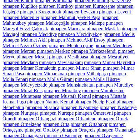
pimapen Kültür
pimapen Kumbaba
pimapen Kumburgaz Merkez
pimapen Küplüce
pimapen Kurtköy
pimapen Kuruçeşme
pimapen
Kuştepe
pimapen Kuzguncuk
pimapen Levazım
pimapen Levent
pimapen Madenler
pimapen Mahmut Şevket Paşa
pimapen
Mahmutbey
pimapen Malkoçoğlu
pimapen Maltepe
pimapen
Mareşal Fevzi Çakmak
pimapen Marmara
pimapen Maslak
pimapen
Mavigöl
pimapen Mecidiye
pimapen Mecidiyeköy
pimapen Meclis
pimapen Mehmet Akif
pimapen Mehmet Akif Ersoy
pimapen
Mehmet Nezih Özmen
pimapen Mehterçeşme
pimapen Menderes
pimapen Mercan
pimapen Merkez
pimapen Merkezefendi
pimapen
Merve
pimapen Mescit
pimapen Mesihpaşa
pimapen Meşrutiyet
pimapen Mevlana
pimapen Mevlanakapı
pimapen Mimar Hayrettin
pimapen Mimar Kemalettin
pimapen Mimar Sinan
pimapen Mimar
Sinan Paşa
pimapen Mimarsinan
pimapen Mithatpaşa
pimapen
Molla Fenari
pimapen Molla Gürani
pimapen Molla Hüsrev
pimapen Müeyyetzade
pimapen Muhsinehatun
pimapen Muradiye
pimapen Murat Reis
pimapen Muratbey
pimapen Muratçeşme
pimapen Muratpaşa
pimapen Mustafa Kemal
pimapen Mustafa
Kemal Paşa
pimapen Namık Kemal
pimapen Necip Fazıl
pimapen
Nenehatun
pimapen Nişanca
pimapen Nişantepe
pimapen Nisbetiye
pimapen Nuripaşa
pimapen Nurtepe
pimapen Ömeravni
pimapen
Ömerli
pimapen Orhangazi
pimapen Orhantepe
pimapen Örnek
pimapen Örnektepe
pimapen Orta
pimapen Ortabayır
pimapen
Ortaçeşme
pimapen Ortaköy
pimapen Oruçreis
pimapen Osmanağa
pimapen Osmangazi
pimapen Osmaniye
pimapen Ovayenice