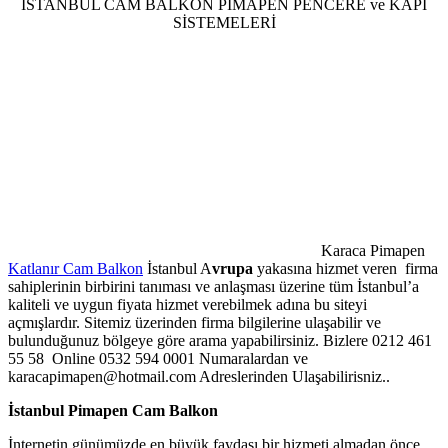
İSTANBUL CAM BALKON PİMAPEN PENCERE ve KAPI
SİSTEMELERİ
Karaca Pimapen
Katlanır Cam Balkon
İstanbul A
vrupa
yakasına hizmet veren firma
sahiplerinin birbirini tanıması ve anlaşması üzerine tüm İstanbul’a
kaliteli ve uygun fiyata hizmet verebilmek adına bu siteyi
açmışlardır. Sitemiz üzerinden firma bilgilerine ulaşabilir ve
bulunduğunuz bölgeye göre arama yapabilirsiniz. Bizlere 0212 461
55 58 Online 0532 594 0001 Numaralardan ve
karacapimapen@hotmail.com Adreslerinden Ulaşabilirisniz..
İstanbul Pimapen Cam Balkon
İnternetin günümüzde en büyük faydası bir hizmeti almadan önce