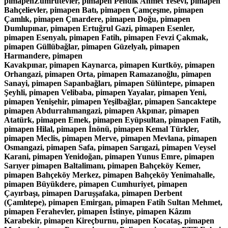
pimapenZümrütevler, pimapen Pendik Ahmet Yesevi, pimapen
Bahçelievler, pimapen Batı, pimapen Çamçeşme, pimapen
Çamlık, pimapen Çınardere, pimapen Doğu, pimapen
Dumlupınar, pimapen Ertuğrul Gazi, pimapen Esenler,
pimapen Esenyalı, pimapen Fatih, pimapen Fevzi Çakmak,
pimapen Güllübağlar, pimapen Güzelyalı, pimapen
Harmandere, pimapen
Kavakpınar, pimapen Kaynarca, pimapen Kurtköy, pimapen
Orhangazi, pimapen Orta, pimapen Ramazanoğlu, pimapen
Sanayi, pimapen Sapanbağları, pimapen Sülüntepe, pimapen
Şeyhli, pimapen Velibaba, pimapen Yayalar, pimapen Yeni,
pimapen Yenişehir, pimapen Yeşilbağlar, pimapen Sancaktepe
pimapen Abdurrahmangazi, pimapen Akpınar, pimapen
Atatürk, pimapen Emek, pimapen Eyüpsultan, pimapen Fatih,
pimapen Hilal, pimapen İnönü, pimapen Kemal Türkler,
pimapen Meclis, pimapen Merve, pimapen Mevlana, pimapen
Osmangazi, pimapen Safa, pimapen Sarıgazi, pimapen Veysel
Karani, pimapen Yenidoğan, pimapen Yunus Emre, pimapen
Sarıyer pimapen Baltalimanı, pimapen Bahçeköy Kemer,
pimapen Bahçeköy Merkez, pimapen Bahçeköy Yenimahalle,
pimapen Büyükdere, pimapen Cumhuriyet, pimapen
Çayırbaşı, pimapen Daruşşafaka, pimapen Derbent
(Çamlıtepe), pimapen Emirgan, pimapen Fatih Sultan Mehmet,
pimapen Ferahevler, pimapen İstinye, pimapen Kâzım
Karabekir, pimapen Kireçburnu, pimapen Kocataş, pimapen