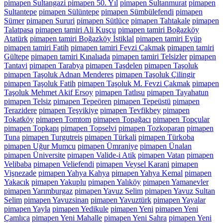
pimapen Sultangazi pimapen 50. Yıl
pimapen Sultanmurat
pimapen
Sultantepe
pimapen Sülüntepe
pimapen Sümbülefendi
pimapen
Sümer
pimapen Sururi
pimapen Sütlüce
pimapen Tahtakale
pimapen
Talatpasa
pimapen tamiri Ali Kuşçu
pimapen tamiri Boğazköy
Atatürk
pimapen tamiri Boğazköy İstiklal
pimapen tamiri Eyüp
pimapen tamiri Fatih
pimapen tamiri Fevzi Çakmak
pimapen tamiri
Gültepe
pimapen tamiri Kınalıada
pimapen tamiri Telsizler
pimapen
Tantavi
pimapen Tarabya
pimapen Taşdelen
pimapen Taşoluk
pimapen Taşoluk Adnan Menderes
pimapen Taşoluk Çilingir
pimapen Taşoluk Fatih
pimapen Taşoluk M. Fevzi Çakmak
pimapen
Taşoluk Mehmet Akif Ersoy
pimapen Tatlısu
pimapen Tayahatun
pimapen Telsiz
pimapen Tepeören
pimapen Tepeüstü
pimapen
Terazidere
pimapen Teşvikiye
pimapen Tevfikbey
pimapen
Tokatköy
pimapen Tomtom
pimapen Topağacı
pimapen Topçular
pimapen Topkapı
pimapen Topselvi
pimapen Tozkoparan
pimapen
Tuna
pimapen Turgutreis
pimapen Türkali
pimapen Türkoba
pimapen Uğur Mumcu
pimapen Ümraniye
pimapen Ünalan
pimapen Üniversite
pimapen Valide-i Atik
pimapen Vatan
pimapen
Velibaba
pimapen Veliefendi
pimapen Veysel Karani
pimapen
Vişnezade
pimapen Yahya Kahya
pimapen Yahya Kemal
pimapen
Yakacık
pimapen Yakuplu
pimapen Yalıköy
pimapen Yamanevler
pimapen Yarımburgaz
pimapen Yavuz Selim
pimapen Yavuz Sultan
Selim
pimapen Yavuzsinan
pimapen Yavuztürk
pimapen Yayalar
pimapen Yayla
pimapen Yedikule
pimapen Yeni
pimapen Yeni
Çamlıca
pimapen Yeni Mahalle
pimapen Yeni Sahra
pimapen Yeni