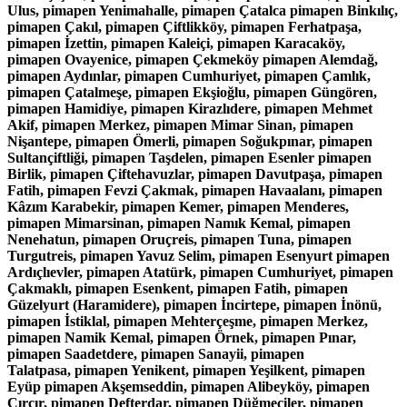
Ulus, pimapen Yenimahalle, pimapen Çatalca pimapen Binkılıç,
pimapen Çakıl, pimapen Çiftlikköy, pimapen Ferhatpaşa,
pimapen İzettin, pimapen Kaleiçi, pimapen Karacaköy,
pimapen Ovayenice, pimapen Çekmeköy pimapen Alemdağ,
pimapen Aydınlar, pimapen Cumhuriyet, pimapen Çamlık,
pimapen Çatalmeşe, pimapen Ekşioğlu, pimapen Güngören,
pimapen Hamidiye, pimapen Kirazlıdere, pimapen Mehmet
Akif, pimapen Merkez, pimapen Mimar Sinan, pimapen
Nişantepe, pimapen Ömerli, pimapen Soğukpınar, pimapen
Sultançiftliği, pimapen Taşdelen, pimapen Esenler pimapen
Birlik, pimapen Çiftehavuzlar, pimapen Davutpaşa, pimapen
Fatih, pimapen Fevzi Çakmak, pimapen Havaalanı, pimapen
Kâzım Karabekir, pimapen Kemer, pimapen Menderes,
pimapen Mimarsinan, pimapen Namık Kemal, pimapen
Nenehatun, pimapen Oruçreis, pimapen Tuna, pimapen
Turgutreis, pimapen Yavuz Selim, pimapen Esenyurt pimapen
Ardıçlıevler, pimapen Atatürk, pimapen Cumhuriyet, pimapen
Çakmaklı, pimapen Esenkent, pimapen Fatih, pimapen
Güzelyurt (Haramidere), pimapen İncirtepe, pimapen İnönü,
pimapen İstiklal, pimapen Mehterçeşme, pimapen Merkez,
pimapen Namik Kemal, pimapen Örnek, pimapen Pınar,
pimapen Saadetdere, pimapen Sanayii, pimapen
Talatpasa, pimapen Yenikent, pimapen Yeşilkent, pimapen
Eyüp pimapen Akşemseddin, pimapen Alibeyköy, pimapen
Çırçır, pimapen Defterdar, pimapen Düğmeciler, pimapen