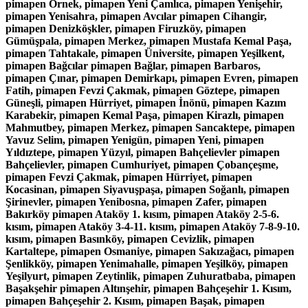
pimapen Örnek, pimapen Yeni Çamlıca, pimapen Yenişehir,
pimapen Yenisahra, pimapen Avcılar pimapen Cihangir,
pimapen Denizköşkler, pimapen Firuzköy, pimapen
Gümüşpala, pimapen Merkez, pimapen Mustafa Kemal Paşa,
pimapen Tahtakale, pimapen Üniversite, pimapen Yeşilkent,
pimapen Bağcılar pimapen Bağlar, pimapen Barbaros,
pimapen Çınar, pimapen Demirkapı, pimapen Evren, pimapen
Fatih, pimapen Fevzi Çakmak, pimapen Göztepe, pimapen
Güneşli, pimapen Hürriyet, pimapen İnönü, pimapen Kazım
Karabekir, pimapen Kemal Paşa, pimapen Kirazlı, pimapen
Mahmutbey, pimapen Merkez, pimapen Sancaktepe, pimapen
Yavuz Selim, pimapen Yenigün, pimapen Yeni, pimapen
Yıldıztepe, pimapen Yüzyıl, pimapen Bahçelievler pimapen
Bahçelievler, pimapen Cumhuriyet, pimapen Çobançeşme,
pimapen Fevzi Çakmak, pimapen Hürriyet, pimapen
Kocasinan, pimapen Siyavuşpaşa, pimapen Soğanlı, pimapen
Şirinevler, pimapen Yenibosna, pimapen Zafer, pimapen
Bakırköy pimapen Ataköy 1. kısım, pimapen Ataköy 2-5-6.
kısım, pimapen Ataköy 3-4-11. kısım, pimapen Ataköy 7-8-9-10.
kısım, pimapen Basınköy, pimapen Cevizlik, pimapen
Kartaltepe, pimapen Osmaniye, pimapen Sakızağacı, pimapen
Şenlikköy, pimapen Yenimahalle, pimapen Yeşilköy, pimapen
Yeşilyurt, pimapen Zeytinlik, pimapen Zuhuratbaba, pimapen
Başakşehir pimapen Altınşehir, pimapen Bahçeşehir 1. Kısım,
pimapen Bahçeşehir 2. Kısım, pimapen Başak, pimapen