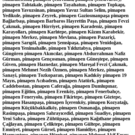
pimapen Tahtakale, pimapen Tayahatun, pimapen Topkapı,
pimapen Yavuzsinan, pimapen Yavuz Sultan Selim, pimapen
Yedikule, pimapen Zeyrek, pimapen Gaziosmanpaşa pimapen
Bağlarbaşı, pimapen Barbaros Hayrettin Paşa, pimapen Fevzi
Çakmak, pimapen Hürriyet, pimapen Karadeniz, pimapen
Karayolları, pimapen Karlıtepe, pimapen Kâzım Karabekir,
pimapen Merkez, pimapen Mevlana, pimapen Pazariçi,
pimapen Sarıgöl, pimapen Şemsipaşa, pimapen Yenidoğan,
pimapen Yenimahalle, pimapen Yıldıztabya, pimapen
Güngören pimapen Akıncılar, pimapen Abdurrahman Nafiz
Gürman, pimapen Gençosman, pimapen Güneştepe, pimapen
Güven, pimapen Haznedar, pimapen Mareşal Fevzi Çakmak,
pimapen Mehmet Nezih Özmen, pimapen Merkez, pimapen
Sanayi, pimapen Tozkoparan, pimapen Kadıköy pimapen 19
Mayıs, pimapen Acıbadem, pimapen Atatürk, pimapen
Caddebostan, pimapen Caferağa, pimapen Dumlupınar,
pimapen Eğitim, pimapen Erenköy, pimapen Fenerbahçe,
pimapen Feneryolu, pimapen Fikirtepe, pimapen Göztepe,
pimapen Hasanpaşa, pimapen İçerenköy, pimapen Kozyatağı,
pimapen Küçükbakkalköy, pimapen Osmanağa, pimapen
Rasimpaşa, pimapen Sahrayıcedid, pimapen Suadiye, pimapen
Yeni Sahra, pimapen Zühtüpaşa, pimapen Kağıthane pimapen
Çağlayan, pimapen Çeliktepe, pimapen Gültepe, pimapen
Emniyet, pimapen Gürsel, pimapen Hamidiye, pimapen
Harmantepe, pimapen Hürriyet, pimapen Mehmet Akif Ersoy,