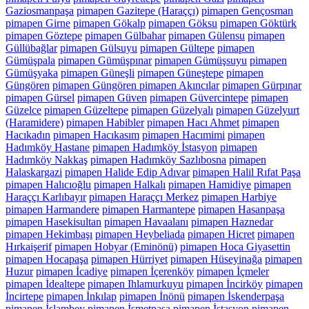
Gaziosmanpaşa
pimapen Gazitepe (Haraççı)
pimapen Gençosman
pimapen Girne
pimapen Gökalp
pimapen Göksu
pimapen Göktürk
pimapen Göztepe
pimapen Gülbahar
pimapen Gülensu
pimapen
Güllübağlar
pimapen Gülsuyu
pimapen Gültepe
pimapen
Gümüşpala
pimapen Gümüşpınar
pimapen Gümüşsuyu
pimapen
Gümüşyaka
pimapen Güneşli
pimapen Güneştepe
pimapen
Güngören
pimapen Güngören pimapen Akıncılar
pimapen Gürpınar
pimapen Gürsel
pimapen Güven
pimapen Güvercintepe
pimapen
Güzelce
pimapen Güzeltepe
pimapen Güzelyalı
pimapen Güzelyurt
(Haramidere)
pimapen Habibler
pimapen Hacı Ahmet
pimapen
Hacıkadın
pimapen Hacıkasım
pimapen Hacımimi
pimapen
Hadımköy Hastane
pimapen Hadımköy İstasyon
pimapen
Hadımköy Nakkaş
pimapen Hadımköy Sazlıbosna
pimapen
Halaskargazi
pimapen Halide Edip Adıvar
pimapen Halil Rıfat Paşa
pimapen Halıcıoğlu
pimapen Halkalı
pimapen Hamidiye
pimapen
Haraççı Karlıbayır
pimapen Haraççı Merkez
pimapen Harbiye
pimapen Harmandere
pimapen Harmantepe
pimapen Hasanpaşa
pimapen Hasekisultan
pimapen Havaalanı
pimapen Haznedar
pimapen Hekimbaşı
pimapen Heybeliada
pimapen Hicret
pimapen
Hırkaişerif
pimapen Hobyar (Eminönü)
pimapen Hoca Giyasettin
pimapen Hocapaşa
pimapen Hürriyet
pimapen Hüseyinağa
pimapen
Huzur
pimapen İcadiye
pimapen İçerenköy
pimapen İçmeler
pimapen İdealtepe
pimapen Ihlamurkuyu
pimapen İncirköy
pimapen
İncirtepe
pimapen İnkılap
pimapen İnönü
pimapen İskenderpaşa
pimapen İslambey
pimapen İsmetpaşa
pimapen İstasyon
pimapen