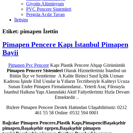
Giyotin Alüminyum
PVC Pencere Sistemleri
Pergola Açılır Tavan
İletişim
Etiket: pimapen İzettin
Pimapen Pencere Kapı İstanbul Pimapen
Bayii
Pimapen Pvc Pencere
Kapı Plastik Pencere Ahşap Görünümlü
Pimapen Pencere Sistemleri
Olarak Hizmetlerimiz İstanbul un
Bütün İlçe ve Semtlerine A Kalite Birinci Sınıf İçilik Uzman
Kadrosu İşinde Ehil Ustalar la Yılların Tecrübesiyle Kaliteyi Ucuza
Sunan Ender Pimapen Firmalarındanız.. Yeterli Araç Filosuyla
İstanbul Halkına Yapı Alanındaki Aktif Faliyetlerimiz Hızla Devam
Etmektedir ..
Bizlere Pimapen Pencere Destek Hattından Ulaşabilirisniz: 0212
461 55 58 Online :0532 594 0001
Bağcılar Pimapen Pencere,Plastik Kapı,PimapenciBaşakşehir
pimapen,Başakşehir egepen,Başakşehir pimapen