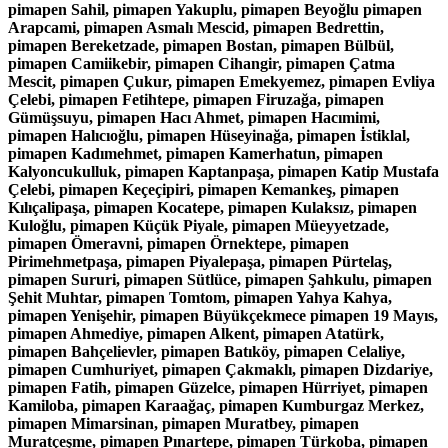
pimapen Sahil, pimapen Yakuplu, pimapen Beyoğlu pimapen
Arapcami, pimapen Asmalı Mescid, pimapen Bedrettin,
pimapen Bereketzade, pimapen Bostan, pimapen Bülbül,
pimapen Camiikebir, pimapen Cihangir, pimapen Çatma
Mescit, pimapen Çukur, pimapen Emekyemez, pimapen Evliya
Çelebi, pimapen Fetihtepe, pimapen Firuzağa, pimapen
Gümüşsuyu, pimapen Hacı Ahmet, pimapen Hacımimi,
pimapen Halıcıoğlu, pimapen Hüseyinağa, pimapen İstiklal,
pimapen Kadımehmet, pimapen Kamerhatun, pimapen
Kalyoncukulluk, pimapen Kaptanpaşa, pimapen Katip Mustafa
Çelebi, pimapen Keçeçipiri, pimapen Kemankeş, pimapen
Kılıçalipaşa, pimapen Kocatepe, pimapen Kulaksız, pimapen
Kuloğlu, pimapen Küçük Piyale, pimapen Müeyyetzade,
pimapen Ömeravni, pimapen Örnektepe, pimapen
Pirimehmetpaşa, pimapen Piyalepaşa, pimapen Pürtelaş,
pimapen Sururi, pimapen Sütlüce, pimapen Şahkulu, pimapen
Şehit Muhtar, pimapen Tomtom, pimapen Yahya Kahya,
pimapen Yenişehir, pimapen Büyükçekmece pimapen 19 Mayıs,
pimapen Ahmediye, pimapen Alkent, pimapen Atatürk,
pimapen Bahçelievler, pimapen Batıköy, pimapen Celaliye,
pimapen Cumhuriyet, pimapen Çakmaklı, pimapen Dizdariye,
pimapen Fatih, pimapen Güzelce, pimapen Hürriyet, pimapen
Kamiloba, pimapen Karaağaç, pimapen Kumburgaz Merkez,
pimapen Mimarsinan, pimapen Muratbey, pimapen
Muratçeşme, pimapen Pınartepe, pimapen Türkoba, pimapen