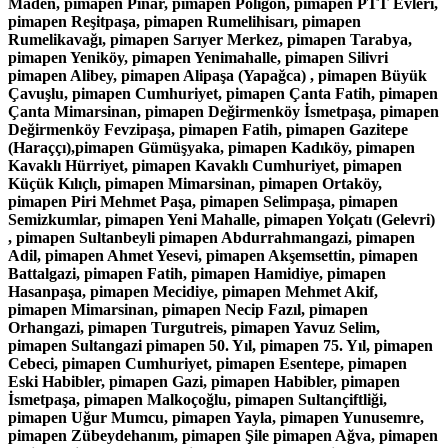
Maden, pimapen Pınar, pimapen Poligon, pimapen PTT Evleri,
pimapen Reşitpaşa, pimapen Rumelihisarı, pimapen
Rumelikavağı, pimapen Sarıyer Merkez, pimapen Tarabya,
pimapen Yeniköy, pimapen Yenimahalle, pimapen Silivri
pimapen Alibey, pimapen Alipaşa (Yapağca) , pimapen Büyük
Çavuşlu, pimapen Cumhuriyet, pimapen Çanta Fatih, pimapen
Çanta Mimarsinan, pimapen Değirmenköy İsmetpaşa, pimapen
Değirmenköy Fevzipaşa, pimapen Fatih, pimapen Gazitepe
(Haraççı),pimapen Gümüşyaka, pimapen Kadıköy, pimapen
Kavaklı Hürriyet, pimapen Kavaklı Cumhuriyet, pimapen
Küçük Kılıçlı, pimapen Mimarsinan, pimapen Ortaköy,
pimapen Piri Mehmet Paşa, pimapen Selimpaşa, pimapen
Semizkumlar, pimapen Yeni Mahalle, pimapen Yolçatı (Gelevri)
, pimapen Sultanbeyli pimapen Abdurrahmangazi, pimapen
Adil, pimapen Ahmet Yesevi, pimapen Akşemsettin, pimapen
Battalgazi, pimapen Fatih, pimapen Hamidiye, pimapen
Hasanpaşa, pimapen Mecidiye, pimapen Mehmet Akif,
pimapen Mimarsinan, pimapen Necip Fazıl, pimapen
Orhangazi, pimapen Turgutreis, pimapen Yavuz Selim,
pimapen Sultangazi pimapen 50. Yıl, pimapen 75. Yıl, pimapen
Cebeci, pimapen Cumhuriyet, pimapen Esentepe, pimapen
Eski Habibler, pimapen Gazi, pimapen Habibler, pimapen
İsmetpaşa, pimapen Malkoçoğlu, pimapen Sultançiftliği,
pimapen Uğur Mumcu, pimapen Yayla, pimapen Yunusemre,
pimapen Zübeydehanım, pimapen Şile pimapen Ağva, pimapen