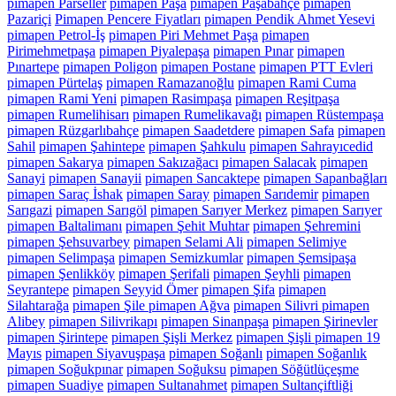
pimapen Parseller
pimapen Paşa
pimapen Paşabahçe
pimapen
Pazariçi
Pimapen Pencere Fiyatları
pimapen Pendik Ahmet Yesevi
pimapen Petrol-İş
pimapen Piri Mehmet Paşa
pimapen
Pirimehmetpaşa
pimapen Piyalepaşa
pimapen Pınar
pimapen
Pınartepe
pimapen Poligon
pimapen Postane
pimapen PTT Evleri
pimapen Pürtelaş
pimapen Ramazanoğlu
pimapen Rami Cuma
pimapen Rami Yeni
pimapen Rasimpaşa
pimapen Reşitpaşa
pimapen Rumelihisarı
pimapen Rumelikavağı
pimapen Rüstempaşa
pimapen Rüzgarlıbahçe
pimapen Saadetdere
pimapen Safa
pimapen
Sahil
pimapen Şahintepe
pimapen Şahkulu
pimapen Sahrayıcedid
pimapen Sakarya
pimapen Sakızağacı
pimapen Salacak
pimapen
Sanayi
pimapen Sanayii
pimapen Sancaktepe
pimapen Sapanbağları
pimapen Saraç İshak
pimapen Saray
pimapen Sarıdemir
pimapen
Sarıgazi
pimapen Sarıgöl
pimapen Sarıyer Merkez
pimapen Sarıyer
pimapen Baltalimanı
pimapen Şehit Muhtar
pimapen Şehremini
pimapen Şehsuvarbey
pimapen Selami Ali
pimapen Selimiye
pimapen Selimpaşa
pimapen Semizkumlar
pimapen Şemsipaşa
pimapen Şenlikköy
pimapen Şerifali
pimapen Şeyhli
pimapen
Seyrantepe
pimapen Seyyid Ömer
pimapen Şifa
pimapen
Silahtarağa
pimapen Şile pimapen Ağva
pimapen Silivri pimapen
Alibey
pimapen Silivrikapı
pimapen Sinanpaşa
pimapen Şirinevler
pimapen Şirintepe
pimapen Şişli Merkez
pimapen Şişli pimapen 19
Mayıs
pimapen Siyavuşpaşa
pimapen Soğanlı
pimapen Soğanlık
pimapen Soğukpınar
pimapen Soğuksu
pimapen Söğütlüçeşme
pimapen Suadiye
pimapen Sultanahmet
pimapen Sultançiftliği