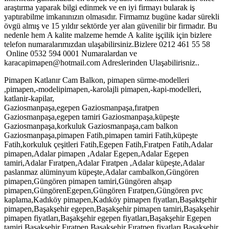
araştırma yaparak bilgi edinmek ve en iyi firmayı bularak iş
yaptırabilme imkanınızın olmasıdır. Firmamız bugüne kadar sürekli
övgü almış ve 15 yıldır sektörde yer alan güvenilir bir firmadır. Bu
nedenle hem A kalite malzeme hemde A kalite işçilik için bizlere
telefon numaralarımızdan ulaşabilirsiniz.Bizlere 0212 461 55 58
Online 0532 594 0001 Numaralardan ve
karacapimapen@hotmail.com Adreslerinden Ulaşabilirisniz..
Pimapen Katlanır Cam Balkon, pimapen sürme-modelleri
,pimapen,-modelipimapen,-karolajli pimapen,-kapi-modelleri,
katlanir-kapilar,
Gaziosmanpaşa,egepen Gaziosmanpaşa,fıratpen
Gaziosmanpaşa,egepen tamiri Gaziosmanpaşa,küpeşte
Gaziosmanpaşa,korkuluk Gaziosmanpaşa,cam balkon
Gaziosmanpaşa,pimapen Fatih,pimapen tamiri Fatih,küpeşte
Fatih,korkuluk çeşitleri Fatih,Egepen Fatih,Fıratpen Fatih,Adalar
pimapen,Adalar pimapen ,Adalar Egepen,Adalar Egepen
tamiri,Adalar Fıratpen,Adalar Fıratpen ,Adalar küpeşte,Adalar
paslanmaz alüminyum küpeşte,Adalar cambalkon,Güngören
pimapen,Güngören pimapen tamiri,Güngören ahşap
pimapen,GüngörenEgepen,Güngören Fıratpen,Güngören pvc
kaplama,Kadıköy pimapen,Kadıköy pimapen fiyatları,Başaktşehir
pimapen,Başakşehir egepen,Başakşehir pimapen tamiri,Başakşehir
pimapen fiyatları,Başakşehir egepen fiyatları,Başakşehir Egepen
tamiri,Başakşehir Fıratpen,Başakşehir Fıratpen fiyatları,Başakşehir