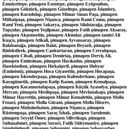
Emniyettepe, pimapen Esentepe, pimapen Eyüpsultan,
pimapen Göktürk, pimapen Güzeltepe, pimapen İslambey,
pimapen Karadolap, pimapen Mimar Sinan Paşa, pimapen
Mithatpaşa, pimapen Nişanca, pimapen Rami Cuma, pimapen
Rami Yeni, pimapen Sakarya, pimapen Silahtarağa, pimapen
Topçular, pimapen Yeşilpınar, pimapen Fatih pimapen Aksaray,
pimapen Akşemsettin, pimapen Alemdar, pimapen tamiri Ali
Kuşçu, pimapen Atikali, pimapen Ayvansaray, pimapen
Balabanağa, pimapen Balat, pimapen Beyazit, pimapen
Binbirdirek, pimapen Cankurtaran, pimapen Cerrahpaşa,
pimapen Cibali, pimapen Demirtaş, pimapen Derviş Ali,
pimapen Eminsinan, pimapen Hacıkadın, pimapen
Hasekisultan, pimapen Hırkaişerif, pimapen Hobyar
(Eminönü), pimapen Hoca Giyasettin, pimapen Hocapaşa,
pimapen İskenderpaşa, pimapen Kalenderhane, pimapen
Karagümrük, pimapen Katip Kasım, pimapen Kemalpaşa,
pimapen Kocamustafapaşa, pimapen Küçük Ayasofya, pimapen
Mercan, pimapen Mesihpaşa, pimapen Mevlanakapı, pimapen
Mimar Hayrettin, pimapen Mimar Kemalettin, pimapen Molla
Fenari, pimapen Molla Gürani, pimapen Molla Hüsrev,
pimapen Muhsinehatun, pimapen Nişanca, pimapen
Rüstempaşa, pimapen Saraç İshak, pimapen Sarıdemir,
pimapen Seyyid Ömer, pimapen Silivrikapı, pimapen
Sultanahmet, pimapen Sururi, Fatih Süleymaniye, pimapen
Sümbülefendi, pimapen Şehremini, pimapen Şehsuvarbey,