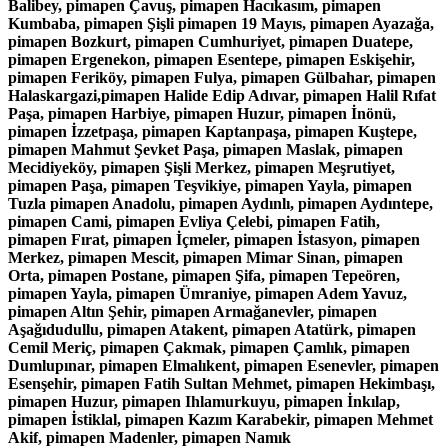
Balibey, pimapen Çavuş, pimapen Hacıkasım, pimapen
Kumbaba, pimapen Şişli pimapen 19 Mayıs, pimapen Ayazağa,
pimapen Bozkurt, pimapen Cumhuriyet, pimapen Duatepe,
pimapen Ergenekon, pimapen Esentepe, pimapen Eskişehir,
pimapen Feriköy, pimapen Fulya, pimapen Gülbahar, pimapen
Halaskargazi,pimapen Halide Edip Adıvar, pimapen Halil Rıfat
Paşa, pimapen Harbiye, pimapen Huzur, pimapen İnönü,
pimapen İzzetpaşa, pimapen Kaptanpaşa, pimapen Kuştepe,
pimapen Mahmut Şevket Paşa, pimapen Maslak, pimapen
Mecidiyeköy, pimapen Şişli Merkez, pimapen Meşrutiyet,
pimapen Paşa, pimapen Teşvikiye, pimapen Yayla, pimapen
Tuzla pimapen Anadolu, pimapen Aydınlı, pimapen Aydıntepe,
pimapen Cami, pimapen Evliya Çelebi, pimapen Fatih,
pimapen Fırat, pimapen İçmeler, pimapen İstasyon, pimapen
Merkez, pimapen Mescit, pimapen Mimar Sinan, pimapen
Orta, pimapen Postane, pimapen Şifa, pimapen Tepeören,
pimapen Yayla, pimapen Ümraniye, pimapen Adem Yavuz,
pimapen Altın Şehir, pimapen Armağanevler, pimapen
Aşağıdudullu, pimapen Atakent, pimapen Atatürk, pimapen
Cemil Meriç, pimapen Çakmak, pimapen Çamlık, pimapen
Dumlupınar, pimapen Elmalıkent, pimapen Esenevler, pimapen
Esenşehir, pimapen Fatih Sultan Mehmet, pimapen Hekimbaşı,
pimapen Huzur, pimapen Ihlamurkuyu, pimapen İnkılap,
pimapen İstiklal, pimapen Kazım Karabekir, pimapen Mehmet
Akif, pimapen Madenler, pimapen Namık