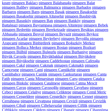
kısım
pimapen Baklacı
pimapen Balabanağa
pimapen Balat
pimapen Balibey
pimapen Balmumcu
pimapen Barbados
pimapen
Barbaros
pimapen Barış
pimapen Başak
pimapen Başakşehir
pimapen Başakşehir pimapen Altınşehir
pimapen Başıbüyük
pimapen Basınköy
pimapen Batı
pimapen Batıköy
pimapen
Battalgazi
pimapen Bayrampaşa pimapen Altıntepsi
pimapen Bebek
pimapen Bedrettin
pimapen Bereketzade
pimapen Beşiktaş pimapen
Abbasağa
pimapen Beşyol
pimapen Beyazit
pimapen Beykoz
pimapen Acarlar
pimapen Beylerbeyi
pimapen Beyoğlu pimapen
Arapcami
pimapen Binbirdirek
pimapen Boğazköy Merkez
pimapen Bolluca Merkez
pimapen Bostan
pimapen Bozkurt
pimapen Bülbül
pimapen Bulgurlu
pimapen Burhaniye
pimapen
Büyük Çavuşlu
pimapen Büyükbakkal
pimapen Büyükdere
pimapen Büyükşehir
pimapen Caddebostan
pimapen Caferağa
pimapen Çakıl
pimapen Çakmak
pimapen Çakmaklı
pimapen
Çamçeşme
pimapen Cami
pimapen Camiikebir
pimapen
Çamlıbahçe
pimapen Çamlık
pimapen Cankurtaran
pimapen Çanta
Fatih
pimapen Çanta Mimarsinan
pimapen Çarşı
pimapen Çatalca
pimapen Binkılıç
pimapen Çatalmeşe
pimapen Çatma Mescit
pimapen Çavuş
pimapen Çavuşoğlu
pimapen Çayırbaşı
pimapen
Cebeci
pimapen Celaliye
pimapen Çeliktepe
pimapen Cemil Meriç
pimapen Çengeldere
pimapen Çengelköy
pimapen Cennet
pimapen
Cerrahpaşa
pimapen Cevatpaşa
pimapen Cevizli
pimapen Cevizlik
pimapen Cibali
pimapen Çiftehavuzlar
pimapen Çiftlik
pimapen
Çiftlikköy
pimapen Çiğdem
pimapen Cihangir
pimapen Cihannüma