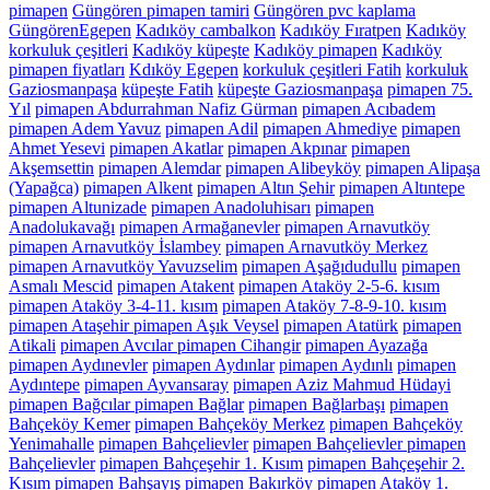
pimapen
Güngören pimapen tamiri
Güngören pvc kaplama
GüngörenEgepen
Kadıköy cambalkon
Kadıköy Fıratpen
Kadıköy
korkuluk çeşitleri
Kadıköy küpeşte
Kadıköy pimapen
Kadıköy
pimapen fiyatları
Kdıköy Egepen
korkuluk çeşitleri Fatih
korkuluk
Gaziosmanpaşa
küpeşte Fatih
küpeşte Gaziosmanpaşa
pimapen 75.
Yıl
pimapen Abdurrahman Nafiz Gürman
pimapen Acıbadem
pimapen Adem Yavuz
pimapen Adil
pimapen Ahmediye
pimapen
Ahmet Yesevi
pimapen Akatlar
pimapen Akpınar
pimapen
Akşemsettin
pimapen Alemdar
pimapen Alibeyköy
pimapen Alipaşa
(Yapağca)
pimapen Alkent
pimapen Altın Şehir
pimapen Altıntepe
pimapen Altunizade
pimapen Anadoluhisarı
pimapen
Anadolukavağı
pimapen Armağanevler
pimapen Arnavutköy
pimapen Arnavutköy İslambey
pimapen Arnavutköy Merkez
pimapen Arnavutköy Yavuzselim
pimapen Aşağıdudullu
pimapen
Asmalı Mescid
pimapen Atakent
pimapen Ataköy 2-5-6. kısım
pimapen Ataköy 3-4-11. kısım
pimapen Ataköy 7-8-9-10. kısım
pimapen Ataşehir pimapen Aşık Veysel
pimapen Atatürk
pimapen
Atikali
pimapen Avcılar pimapen Cihangir
pimapen Ayazağa
pimapen Aydınevler
pimapen Aydınlar
pimapen Aydınlı
pimapen
Aydıntepe
pimapen Ayvansaray
pimapen Aziz Mahmud Hüdayi
pimapen Bağcılar pimapen Bağlar
pimapen Bağlarbaşı
pimapen
Bahçeköy Kemer
pimapen Bahçeköy Merkez
pimapen Bahçeköy
Yenimahalle
pimapen Bahçelievler
pimapen Bahçelievler pimapen
Bahçelievler
pimapen Bahçeşehir 1. Kısım
pimapen Bahçeşehir 2.
Kısım
pimapen Bahşayış
pimapen Bakırköy pimapen Ataköy 1.