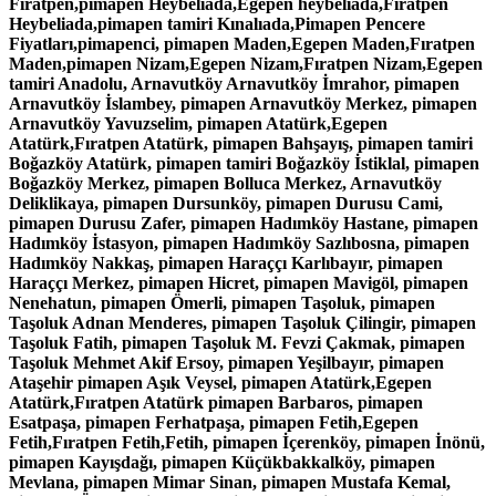
Fıratpen,pimapen Heybeliada,Egepen heybeliada,Fıratpen
Heybeliada,pimapen tamiri Kınalıada,Pimapen Pencere
Fiyatları,pimapenci, pimapen Maden,Egepen Maden,Fıratpen
Maden,pimapen Nizam,Egepen Nizam,Fıratpen Nizam,Egepen
tamiri Anadolu, Arnavutköy Arnavutköy İmrahor, pimapen
Arnavutköy İslambey, pimapen Arnavutköy Merkez, pimapen
Arnavutköy Yavuzselim, pimapen Atatürk,Egepen
Atatürk,Fıratpen Atatürk, pimapen Bahşayış, pimapen tamiri
Boğazköy Atatürk, pimapen tamiri Boğazköy İstiklal, pimapen
Boğazköy Merkez, pimapen Bolluca Merkez, Arnavutköy
Deliklikaya, pimapen Dursunköy, pimapen Durusu Cami,
pimapen Durusu Zafer, pimapen Hadımköy Hastane, pimapen
Hadımköy İstasyon, pimapen Hadımköy Sazlıbosna, pimapen
Hadımköy Nakkaş, pimapen Haraççı Karlıbayır, pimapen
Haraççı Merkez, pimapen Hicret, pimapen Mavigöl, pimapen
Nenehatun, pimapen Ömerli, pimapen Taşoluk, pimapen
Taşoluk Adnan Menderes, pimapen Taşoluk Çilingir, pimapen
Taşoluk Fatih, pimapen Taşoluk M. Fevzi Çakmak, pimapen
Taşoluk Mehmet Akif Ersoy, pimapen Yeşilbayır, pimapen
Ataşehir pimapen Aşık Veysel, pimapen Atatürk,Egepen
Atatürk,Fıratpen Atatürk pimapen Barbaros, pimapen
Esatpaşa, pimapen Ferhatpaşa, pimapen Fetih,Egepen
Fetih,Fıratpen Fetih,Fetih, pimapen İçerenköy, pimapen İnönü,
pimapen Kayışdağı, pimapen Küçükbakkalköy, pimapen
Mevlana, pimapen Mimar Sinan, pimapen Mustafa Kemal,