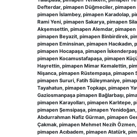
Defterdar, pimapen Düğmeciler, pimapen
pimapen İslambey, pimapen Karadolap, p
Rami Yeni, pimapen Sakarya, pimapen Sil
Akşemsettin, pimapen Alemdar, pimapen t
pimapen Beyazit, pimapen Binbirdirek, p
pimapen Eminsinan, pimapen Hacıkadın, p
pimapen Hocapaşa, pimapen İskenderpaş
pimapen Kocamustafapaşa, pimapen Küçü
Hayrettin, pimapen Mimar Kemalettin, pi
Nişanca, pimapen Rüstempaşa, pimapen Sa
pimapen Sururi, Fatih Süleymaniye, pim
Tayahatun, pimapen Topkapı, pimapen Ya
Gaziosmanpaşa pimapen Bağlarbaşı, pima
pimapen Karayolları, pimapen Karlıtepe,
pimapen Şemsipaşa, pimapen Yenidoğan, 
Abdurrahman Nafiz Gürman, pimapen Gen
Çakmak, pimapen Mehmet Nezih Özmen, p
pimapen Acıbadem, pimapen Atatürk, pim