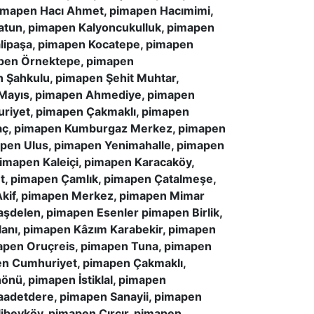
imapen Hacı Ahmet, pimapen Hacımimi,
atun, pimapen Kalyoncukulluk, pimapen
alipaşa, pimapen Kocatepe, pimapen
apen Örnektepe, pimapen
 Şahkulu, pimapen Şehit Muhtar,
Mayıs, pimapen Ahmediye, pimapen
uriyet, pimapen Çakmaklı, pimapen
ağaç, pimapen Kumburgaz Merkez, pimapen
pen Ulus, pimapen Yenimahalle, pimapen
 pimapen Kaleiçi, pimapen Karacaköy,
, pimapen Çamlık, pimapen Çatalmeşe,
Akif, pimapen Merkez, pimapen Mimar
aşdelen, pimapen Esenler pimapen Birlik,
lanı, pimapen Kâzım Karabekir, pimapen
pen Oruçreis, pimapen Tuna, pimapen
pen Cumhuriyet, pimapen Çakmaklı,
önü, pimapen İstiklal, pimapen
adetdere, pimapen Sanayii, pimapen
ibeyköy, pimapen Çırçır, pimapen