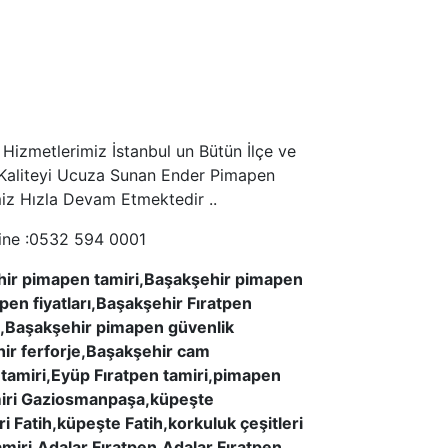
Hizmetlerimiz İstanbul un Bütün İlçe ve
le Kaliteyi Ucuza Sunan Ender Pimapen
imiz Hızla Devam Etmektedir ..
line :0532 594 0001
hir pimapen tamiri,Başakşehir pimapen
pen fiyatları,Başakşehir Fıratpen
u,Başakşehir pimapen güvenlik
ir ferforje,Başakşehir cam
amiri,Eyüp Fıratpen tamiri,pimapen
iri Gaziosmanpaşa,küpeşte
atih,küpeşte Fatih,korkuluk çeşitleri
iri,Adalar Fıratpen,Adalar Fıratpen