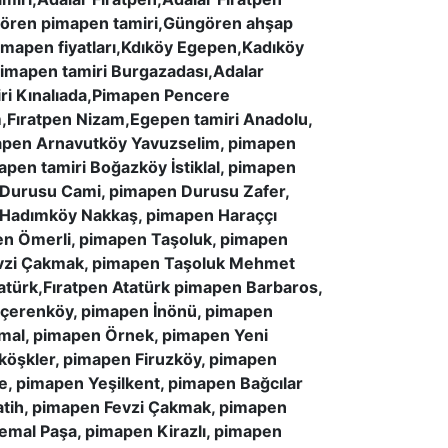
ören pimapen tamiri,Güngören ahşap
apen fiyatları,Kdıköy Egepen,Kadıköy
pimapen tamiri Burgazadası,Adalar
ri Kınalıada,Pimapen Pencere
Fıratpen Nizam,Egepen tamiri Anadolu,
apen Arnavutköy Yavuzselim, pimapen
pen tamiri Boğazköy İstiklal, pimapen
 Durusu Cami, pimapen Durusu Zafer,
 Hadımköy Nakkaş, pimapen Haraççı
en Ömerli, pimapen Taşoluk, pimapen
Fevzi Çakmak, pimapen Taşoluk Mehmet
atürk,Fıratpen Atatürk pimapen Barbaros,
 İçerenköy, pimapen İnönü, pimapen
mal, pimapen Örnek, pimapen Yeni
köşkler, pimapen Firuzköy, pimapen
, pimapen Yeşilkent, pimapen Bağcılar
atih, pimapen Fevzi Çakmak, pimapen
emal Paşa, pimapen Kirazlı, pimapen