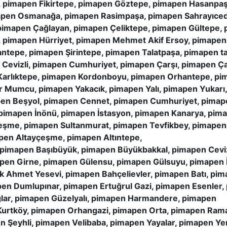
 pimapen Fikirtepe, pimapen Göztepe, pimapen Hasanpaş
apen Osmanağa, pimapen Rasimpaşa, pimapen Sahrayıcedi
imapen Çağlayan, pimapen Çeliktepe, pimapen Gültepe, 
pimapen Hürriyet, pimapen Mehmet Akif Ersoy, pimapen
ntepe, pimapen Şirintepe, pimapen Talatpaşa, pimapen ta
n Cevizli, pimapen Cumhuriyet, pimapen Çarşı, pimapen 
Karlıktepe, pimapen Kordonboyu, pimapen Orhantepe, pim
ur Mumcu, pimapen Yakacık, pimapen Yalı, pimapen Yuka
en Beşyol, pimapen Cennet, pimapen Cumhuriyet, pimapen
, pimapen İnönü, pimapen İstasyon, pimapen Kanarya, pim
şme, pimapen Sultanmurat, pimapen Tevfikbey, pimapen
pen Altayçeşme, pimapen Altıntepe,
 pimapen Başıbüyük, pimapen Büyükbakkal, pimapen Ceviz
mapen Girne, pimapen Gülensu, pimapen Gülsuyu, pimapen 
ik Ahmet Yesevi, pimapen Bahçelievler, pimapen Batı, p
n Dumlupınar, pimapen Ertuğrul Gazi, pimapen Esenler, 
lar, pimapen Güzelyalı, pimapen Harmandere, pimapen
Kurtköy, pimapen Orhangazi, pimapen Orta, pimapen Ram
n Şeyhli, pimapen Velibaba, pimapen Yayalar, pimapen Ye