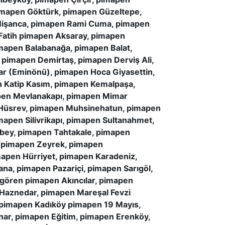
imapen Göktürk, pimapen Güzeltepe,
 Nişanca, pimapen Rami Cuma, pimapen
 Fatih pimapen Aksaray, pimapen
imapen Balabanağa, pimapen Balat,
 pimapen Demirtaş, pimapen Derviş Ali,
ar (Eminönü), pimapen Hoca Giyasettin,
 Katip Kasım, pimapen Kemalpaşa,
pen Mevlanakapı, pimapen Mimar
a Hüsrev, pimapen Muhsinehatun, pimapen
apen Silivrikapı, pimapen Sultanahmet,
bey, pimapen Tahtakale, pimapen
, pimapen Zeyrek, pimapen
apen Hürriyet, pimapen Karadeniz,
na, pimapen Pazariçi, pimapen Sarıgöl,
gören pimapen Akıncılar, pimapen
aznedar, pimapen Mareşal Fevzi
pimapen Kadıköy pimapen 19 Mayıs,
ar, pimapen Eğitim, pimapen Erenköy,