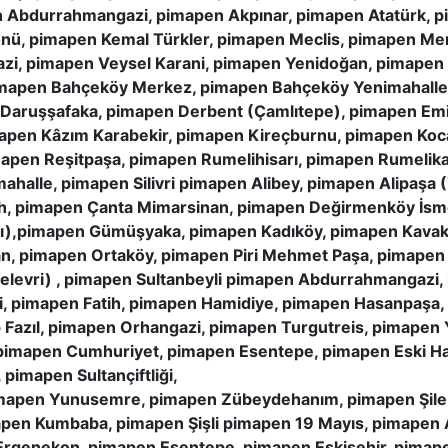
n Abdurrahmangazi, pimapen Akpınar, pimapen Atatürk, 
nönü, pimapen Kemal Türkler, pimapen Meclis, pimapen M
azi, pimapen Veysel Karani, pimapen Yenidoğan, pimape
pimapen Bahçeköy Merkez, pimapen Bahçeköy Yenimahall
 Daruşşafaka, pimapen Derbent (Çamlıtepe), pimapen Emi
mapen Kâzım Karabekir, pimapen Kireçburnu, pimapen Koc
mapen Reşitpaşa, pimapen Rumelihisarı, pimapen Rumelik
halle, pimapen Silivri pimapen Alibey, pimapen Alipaşa 
h, pimapen Çanta Mimarsinan, pimapen Değirmenköy İsm
ı),pimapen Gümüşyaka, pimapen Kadıköy, pimapen Kavaklı
an, pimapen Ortaköy, pimapen Piri Mehmet Paşa, pimapen
Gelevri) , pimapen Sultanbeyli pimapen Abdurrahmangazi,
i, pimapen Fatih, pimapen Hamidiye, pimapen Hasanpaşa
 Fazıl, pimapen Orhangazi, pimapen Turgutreis, pimapen
, pimapen Cumhuriyet, pimapen Esentepe, pimapen Eski Ha
imapen Sultançiftliği,
mapen Yunusemre, pimapen Zübeydehanım, pimapen Şile 
pen Kumbaba, pimapen Şişli pimapen 19 Mayıs, pimapen 
rgenekon, pimapen Esentepe, pimapen Eskişehir, pimape