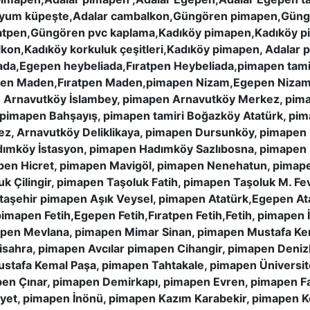
inyum küpeşte,Adalar cambalkon,Güngören pimapen,Güng
pen,Güngören pvc kaplama,Kadıköy pimapen,Kadıköy pim
kon,Kadıköy korkuluk çeşitleri,Kadıköy pimapen, Adalar 
ada,Egepen heybeliada,Fıratpen Heybeliada,pimapen tami
pen Maden,Fıratpen Maden,pimapen Nizam,Egepen Nizam,
 Arnavutköy İslambey, pimapen Arnavutköy Merkez, pim
 pimapen Bahşayış, pimapen tamiri Boğazköy Atatürk, pima
z, Arnavutköy Deliklikaya, pimapen Dursunköy, pimapen
ımköy İstasyon, pimapen Hadımköy Sazlıbosna, pimapen
apen Hicret, pimapen Mavigöl, pimapen Nenehatun, pimap
 Çilingir, pimapen Taşoluk Fatih, pimapen Taşoluk M. 
Ataşehir pimapen Aşık Veysel, pimapen Atatürk,Egepen At
imapen Fetih,Egepen Fetih,Fıratpen Fetih,Fetih, pimapen
apen Mevlana, pimapen Mimar Sinan, pimapen Mustafa Ke
isahra, pimapen Avcılar pimapen Cihangir, pimapen Deniz
afa Kemal Paşa, pimapen Tahtakale, pimapen Üniversite
en Çınar, pimapen Demirkapı, pimapen Evren, pimapen F
yet, pimapen İnönü, pimapen Kazım Karabekir, pimapen K