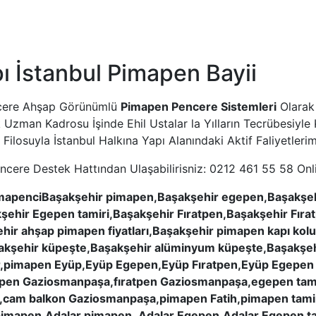
 İstanbul Pimapen Bayii
ncere Ahşap Görünümlü
Pimapen Pencere Sistemleri
Olarak 
ilik Uzman Kadrosu İşinde Ehil Ustalar la Yılların Tecrübesiy
ç Filosuyla İstanbul Halkına Yapı Alanındaki Aktif Faliyetler
ncere Destek Hattından Ulaşabilirisniz: 0212 461 55 58 On
PimapenciBaşakşehir pimapen,Başakşehir egepen,Başakşe
akşehir Egepen tamiri,Başakşehir Fıratpen,Başakşehir Fırat
hir ahşap pimapen fiyatları,Başakşehir pimapen kapı kol
aşakşehir küpeşte,Başakşehir alüminyum küpeşte,Başakşeh
r,pimapen Eyüp,Eyüp Egepen,Eyüp Fıratpen,Eyüp Egepen t
pen Gaziosmanpaşa,fıratpen Gaziosmanpaşa,egepen tam
m balkon Gaziosmanpaşa,pimapen Fatih,pimapen tamiri F
 pimapen,Adalar pimapen ,Adalar Egepen,Adalar Egepen tam