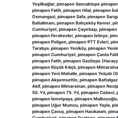
Yeşilbağlar, pimapen Sancaktepe pimape
pimapen Fatih, pimapen Hilal, pimapen İ
Osmangazi, pimapen Safa, pimapen Sarıg
Baltalimanı, pimapen Bahçeköy Kemer, 
Cumhuriyet, pimapen Çayırbaşı, pimapen
pimapen Ferahevler, pimapen İstinye, pi
pimapen Poligon, pimapen PTT Evleri, pi
Tarabya, pimapen Yeniköy, pimapen Yenima
pimapen Cumhuriyet, pimapen Çanta Fati
pimapen Fatih, pimapen Gazitepe (Haraçç
pimapen Küçük Kılıçlı, pimapen Mimarsin
pimapen Yeni Mahalle, pimapen Yolçatı (
pimapen Akşemsettin, pimapen Battalgaz
Akif, pimapen Mimarsinan, pimapen Necip
50. Yıl, pimapen 75. Yıl, pimapen Cebeci
pimapen İsmetpaşa, pimapen Malkoçoğlu, p
pimapen Uğur Mumcu, pimapen Yayla, pi
pimapen Çavuş, pimapen Hacıkasım, pima
Cumhuriyet, pimapen Duatepe, pimapen E