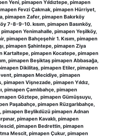
en Yeni, pimapen Yıldıztepe, pimapen
imapen Fevzi Çakmak, pimapen Hürriyet,
a, pimapen Zafer, pimapen Bakırköy
köy 7-8-9-10. kısım, pimapen Basınköy,
 pimapen Yenimahalle, pimapen Yeşilköy,
ir, pimapen Bahçeşehir 1. Kısım, pimapen
şı, pimapen Şahintepe, pimapen Ziya
n Kartaltepe, pimapen Kocatepe, pimapen
rım, pimapen Beşiktaş pimapen Abbasağa,
apen Dikilitaş, pimapen Etiler, pimapen
event, pimapen Mecidiye, pimapen
, pimapen Vişnezade, pimapen Yıldız,
cı, pimapen Çamlıbahçe, pimapen
 pimapen Göztepe, pimapen Gümüşsuyu,
apen Paşabahçe, pimapen Rüzgarlıbahçe,
e, pimapen Beylikdüzü pimapen Adnan
rpınar, pimapen Kavaklı, pimapen
escid, pimapen Bedrettin, pimapen
atma Mescit, pimapen Çukur, pimapen