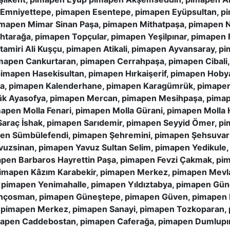
 Emniyettepe, pimapen Esentepe, pimapen Eyüpsultan, p
imapen Mimar Sinan Paşa, pimapen Mithatpaşa, pimapen
ahtarağa, pimapen Topçular, pimapen Yeşilpınar, pimapen
amiri Ali Kuşçu, pimapen Atikali, pimapen Ayvansaray, p
imapen Cankurtaran, pimapen Cerrahpaşa, pimapen Cibali,
imapen Hasekisultan, pimapen Hırkaişerif, pimapen Hoby
a, pimapen Kalenderhane, pimapen Karagümrük, pimapen
k Ayasofya, pimapen Mercan, pimapen Mesihpaşa, pima
mapen Molla Fenari, pimapen Molla Gürani, pimapen Moll
raç İshak, pimapen Sarıdemir, pimapen Seyyid Ömer, pim
apen Sümbülefendi, pimapen Şehremini, pimapen Şehsuvar
vuzsinan, pimapen Yavuz Sultan Selim, pimapen Yedikule
pen Barbaros Hayrettin Paşa, pimapen Fevzi Çakmak, pim
 pimapen Kâzım Karabekir, pimapen Merkez, pimapen Mevla
pimapen Yenimahalle, pimapen Yıldıztabya, pimapen Gün
çosman, pimapen Güneştepe, pimapen Güven, pimapen H
imapen Merkez, pimapen Sanayi, pimapen Tozkoparan, 
apen Caddebostan, pimapen Caferağa, pimapen Dumlupın