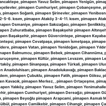
caktepe, pimapen Yavuz Selim, pimapen Yenigün, pimap
ahçelievler, pimapen Cumhuriyet, pimapen Çobançeşme, p
 pimapen Soğanlı, pimapen Şirinevler, pimapen Yenibosn
2-5-6. kısım, pimapen Ataköy 3-4-11. kısım, pimapen Ata
imapen Osmaniye, pimapen Sakızağacı, pimapen Şenlikköy,
imapen Zuhuratbaba, pimapen Başakşehir pimapen Altınşeh
apen Başakşehir, pimapen Güvercintepe, pimapen Kayaba
ıntepsi, pimapen Cevatpaşa, pimapen İsmetpaşa, pimape
idere, pimapen Vatan, pimapen Yenidoğan, pimapen Yıldı
imapen Balmumcu, pimapen Bebek, pimapen Cihannüma, pim
Kuruçeşme, pimapen Kültür, pimapen Levazım, pimapen L
taköy, pimapen Sinanpaşa, pimapen Türkali, pimapen Ulus
n Anadoluhisarı, pimapen Anadolukavağı, pimapen Bakla
iğdem, pimapen Çubuklu, pimapen Fatih, pimapen Göksu,
pen Kavacık, pimapen Merkez, , pimapen Ortaçeşme, pim
apen Yalıköy, pimapen Yavuz Selim, pimapen Yenimahall
hir, pimapen Cumhuriyet, pimapen Dereağzı, pimapen Gü
u, pimapen Beyoğlu pimapen Arapcami, pimapen Asmalı M
ülbül, pimapen Camiikebir, pimapen Cihangir, pimapen Ç