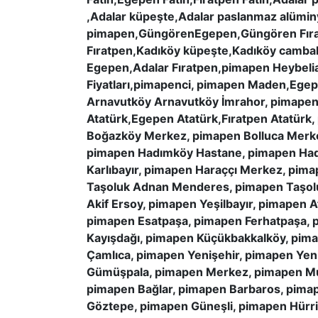
,Adalar küpeşte,Adalar paslanmaz alüm
pimapen,GüngörenEgepen,Güngören Fırat
Fıratpen,Kadıköy küpeşte,Kadıköy cambal
Egepen,Adalar Fıratpen,pimapen Heybeli
Fiyatları,pimapenci, pimapen Maden,Ege
Arnavutköy Arnavutköy İmrahor, pimapen
Atatürk,Egepen Atatürk,Fıratpen Atatürk,
Boğazköy Merkez, pimapen Bolluca Merke
pimapen Hadımköy Hastane, pimapen Had
Karlıbayır, pimapen Haraççı Merkez, pim
Taşoluk Adnan Menderes, pimapen Taşoluk
Akif Ersoy, pimapen Yeşilbayır, pimapen 
pimapen Esatpaşa, pimapen Ferhatpaşa, p
Kayışdağı, pimapen Küçükbakkalköy, pim
Çamlıca, pimapen Yenişehir, pimapen Yen
Gümüşpala, pimapen Merkez, pimapen Must
pimapen Bağlar, pimapen Barbaros, pimap
Göztepe, pimapen Güneşli, pimapen Hürri