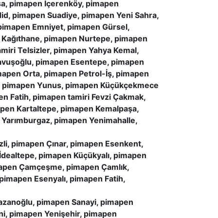
a, pimapen İçerenköy, pimapen
d, pimapen Suadiye, pimapen Yeni Sahra,
pimapen Emniyet, pimapen Gürsel,
 Kağıthane, pimapen Nurtepe, pimapen
miri Telsizler, pimapen Yahya Kemal,
Çavuşoğlu, pimapen Esentepe, pimapen
apen Orta, pimapen Petrol-İş, pimapen
rı, pimapen Yunus, pimapen Küçükçekmece
 Fatih, pimapen tamiri Fevzi Çakmak,
apen Kartaltepe, pimapen Kemalpaşa,
 Yarımburgaz, pimapen Yenimahalle,
li, pimapen Çınar, pimapen Esenkent,
İdealtepe, pimapen Küçükyalı, pimapen
imapen Çamçeşme, pimapen Çamlık,
pimapen Esenyalı, pimapen Fatih,
azanoğlu, pimapen Sanayi, pimapen
ni, pimapen Yenişehir, pimapen