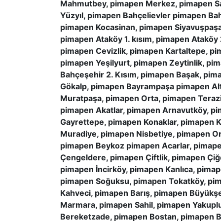
Mahmutbey, pimapen Merkez, pimapen San
Yüzyıl, pimapen Bahçelievler pimapen B
pimapen Kocasinan, pimapen Siyavuşpaşa,
pimapen Ataköy 1. kısım, pimapen Ataköy 
pimapen Cevizlik, pimapen Kartaltepe, p
pimapen Yeşilyurt, pimapen Zeytinlik, p
Bahçeşehir 2. Kısım, pimapen Başak, pim
Gökalp, pimapen Bayrampaşa pimapen Alt
Muratpaşa, pimapen Orta, pimapen Teraz
pimapen Akatlar, pimapen Arnavutköy, p
Gayrettepe, pimapen Konaklar, pimapen 
Muradiye, pimapen Nisbetiye, pimapen Or
pimapen Beykoz pimapen Acarlar, pimape
Çengeldere, pimapen Çiftlik, pimapen Ç
pimapen İncirköy, pimapen Kanlıca, pima
pimapen Soğuksu, pimapen Tokatköy, pim
Kahveci, pimapen Barış, pimapen Büyükşe
Marmara, pimapen Sahil, pimapen Yakupl
Bereketzade, pimapen Bostan, pimapen B