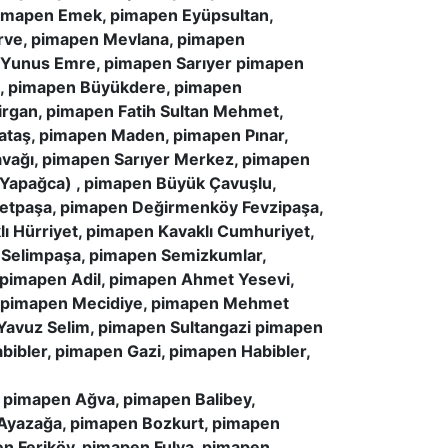
pimapen Emek, pimapen Eyüpsultan,
erve, pimapen Mevlana, pimapen
n Yunus Emre, pimapen Sarıyer pimapen
e, pimapen Büyükdere, pimapen
rgan, pimapen Fatih Sultan Mehmet,
ataş, pimapen Maden, pimapen Pınar,
avağı, pimapen Sarıyer Merkez, pimapen
(Yapağca) , pimapen Büyük Çavuşlu,
etpaşa, pimapen Değirmenköy Fevzipaşa,
 Hürriyet, pimapen Kavaklı Cumhuriyet,
 Selimpaşa, pimapen Semizkumlar,
 pimapen Adil, pimapen Ahmet Yesevi,
, pimapen Mecidiye, pimapen Mehmet
 Yavuz Selim, pimapen Sultangazi pimapen
bibler, pimapen Gazi, pimapen Habibler,
pimapen Ağva, pimapen Balibey,
Ayazağa, pimapen Bozkurt, pimapen
n Feriköy, pimapen Fulya, pimapen