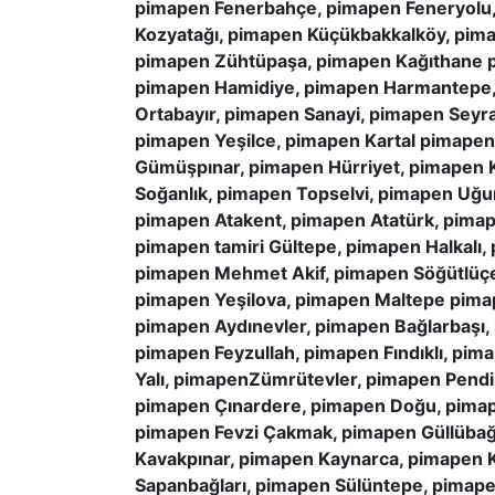
pimapen Fenerbahçe, pimapen Feneryolu,
Kozyatağı, pimapen Küçükbakkalköy, pim
pimapen Zühtüpaşa, pimapen Kağıthane p
pimapen Hamidiye, pimapen Harmantepe, 
Ortabayır, pimapen Sanayi, pimapen Seyra
pimapen Yeşilce, pimapen Kartal pimape
Gümüşpınar, pimapen Hürriyet, pimapen 
Soğanlık, pimapen Topselvi, pimapen Uğ
pimapen Atakent, pimapen Atatürk, pimap
pimapen tamiri Gültepe, pimapen Halkalı
pimapen Mehmet Akif, pimapen Söğütlüçe
pimapen Yeşilova, pimapen Maltepe pima
pimapen Aydınevler, pimapen Bağlarbaşı,
pimapen Feyzullah, pimapen Fındıklı, pi
Yalı, pimapenZümrütevler, pimapen Pend
pimapen Çınardere, pimapen Doğu, pimape
pimapen Fevzi Çakmak, pimapen Güllübağ
Kavakpınar, pimapen Kaynarca, pimapen 
Sapanbağları, pimapen Sülüntepe, pimape