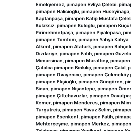
Emekyemez, pimapen Evliya Çelebi, pima
pimapen Halıcıoğlu, pimapen Hüseyinağa
Kaptanpaşa, pimapen Katip Mustafa Çeleb
Kulaksız, pimapen Kuloğlu, pimapen Küç
Pirimehmetpaşa, pimapen Piyalepaşa, pim
pimapen Tomtom, pimapen Yahya Kahya, 
Alkent, pimapen Atatürk, pimapen Bahçel
Dizdariye, pimapen Fatih, pimapen Güze
Mimarsinan, pimapen Muratbey, pimapen 
Çatalca pimapen Binkılıç, pimapen Çakıl, 
pimapen Ovayenice, pimapen Çekmeköy p
pimapen Ekşioğlu, pimapen Güngören, pi
Sinan, pimapen Nişantepe, pimapen Ömerli
pimapen Çiftehavuzlar, pimapen Davutpaş
Kemer, pimapen Menderes, pimapen Mima
Turgutreis, pimapen Yavuz Selim, pimape
pimapen Esenkent, pimapen Fatih, pimape
Mehterçeşme, pimapen Merkez, pimapen N
Talatpasa, pimapen Yenikent, pimapen Ye