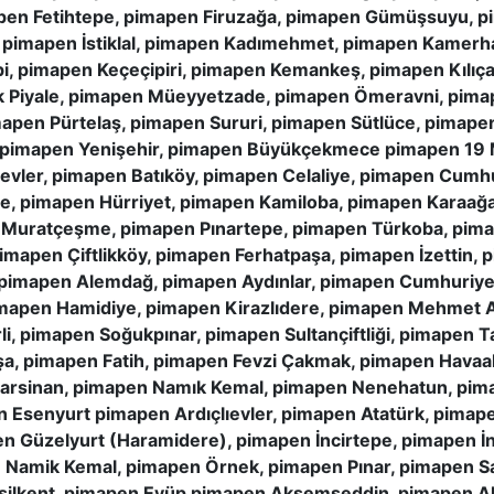
pen Fetihtepe, pimapen Firuzağa, pimapen Gümüşsuyu, p
, pimapen İstiklal, pimapen Kadımehmet, pimapen Kamerh
i, pimapen Keçeçipiri, pimapen Kemankeş, pimapen Kılıç
ük Piyale, pimapen Müeyyetzade, pimapen Ömeravni, pim
apen Pürtelaş, pimapen Sururi, pimapen Sütlüce, pimapen
pimapen Yenişehir, pimapen Büyükçekmece pimapen 19 
ievler, pimapen Batıköy, pimapen Celaliye, pimapen Cumh
lce, pimapen Hürriyet, pimapen Kamiloba, pimapen Kara
Muratçeşme, pimapen Pınartepe, pimapen Türkoba, pima
pimapen Çiftlikköy, pimapen Ferhatpaşa, pimapen İzettin,
imapen Alemdağ, pimapen Aydınlar, pimapen Cumhuriyet
mapen Hamidiye, pimapen Kirazlıdere, pimapen Mehmet 
, pimapen Soğukpınar, pimapen Sultançiftliği, pimapen T
a, pimapen Fatih, pimapen Fevzi Çakmak, pimapen Havaa
rsinan, pimapen Namık Kemal, pimapen Nenehatun, pima
n Esenyurt pimapen Ardıçlıevler, pimapen Atatürk, pima
n Güzelyurt (Haramidere), pimapen İncirtepe, pimapen İn
amik Kemal, pimapen Örnek, pimapen Pınar, pimapen Sa
şilkent, pimapen Eyüp pimapen Akşemseddin, pimapen Al