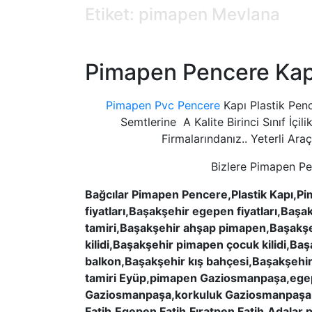
Etiket: pimapen Mevlana
Pimapen Pencere Kapı
Pimapen Pvc Pencere
Kapı Plastik Pe
Semtlerine A Kalite Birinci Sınıf İç
Firmalarındanız.. Yeterli Ara
Bizlere Pimapen Pe
Bağcılar Pimapen Pencere,Plastik Kapı,
fiyatları,Başakşehir egepen fiyatları,Baş
tamiri,Başakşehir ahşap pimapen,Başakşe
kilidi,Başakşehir pimapen çocuk kilidi,B
balkon,Başakşehir kış bahçesi,Başakşehi
tamiri Eyüp,pimapen Gaziosmanpaşa,ege
Gaziosmanpaşa,korkuluk Gaziosmanpaşa,ca
Fatih,Egepen Fatih,Fıratpen Fatih,Adalar