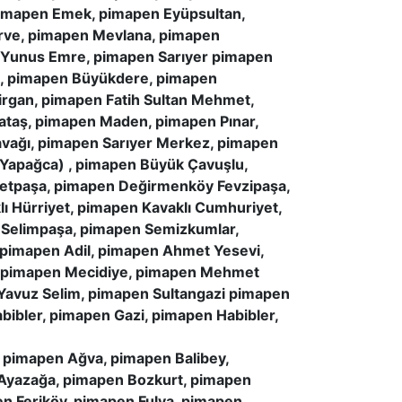
pimapen Emek, pimapen Eyüpsultan,
erve, pimapen Mevlana, pimapen
n Yunus Emre, pimapen Sarıyer pimapen
e, pimapen Büyükdere, pimapen
rgan, pimapen Fatih Sultan Mehmet,
ataş, pimapen Maden, pimapen Pınar,
avağı, pimapen Sarıyer Merkez, pimapen
(Yapağca) , pimapen Büyük Çavuşlu,
etpaşa, pimapen Değirmenköy Fevzipaşa,
 Hürriyet, pimapen Kavaklı Cumhuriyet,
 Selimpaşa, pimapen Semizkumlar,
 pimapen Adil, pimapen Ahmet Yesevi,
, pimapen Mecidiye, pimapen Mehmet
 Yavuz Selim, pimapen Sultangazi pimapen
bibler, pimapen Gazi, pimapen Habibler,
pimapen Ağva, pimapen Balibey,
Ayazağa, pimapen Bozkurt, pimapen
n Feriköy, pimapen Fulya, pimapen