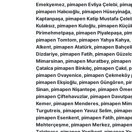
Emekyemez, pimapen Evliya Çelebi, pima
pimapen Halıcıoğlu, pimapen Hüseyinağa
Kaptanpaşa, pimapen Katip Mustafa Çeleb
Kulaksız, pimapen Kuloğlu, pimapen Küç
Pirimehmetpaşa, pimapen Piyalepaşa, pim
pimapen Tomtom, pimapen Yahya Kahya, 
Alkent, pimapen Atatürk, pimapen Bahçel
Dizdariye, pimapen Fatih, pimapen Güze
Mimarsinan, pimapen Muratbey, pimapen 
Çatalca pimapen Binkılıç, pimapen Çakıl, 
pimapen Ovayenice, pimapen Çekmeköy p
pimapen Ekşioğlu, pimapen Güngören, pi
Sinan, pimapen Nişantepe, pimapen Ömerli
pimapen Çiftehavuzlar, pimapen Davutpaş
Kemer, pimapen Menderes, pimapen Mima
Turgutreis, pimapen Yavuz Selim, pimape
pimapen Esenkent, pimapen Fatih, pimape
Mehterçeşme, pimapen Merkez, pimapen N
Talatpasa, pimapen Yenikent, pimapen Ye