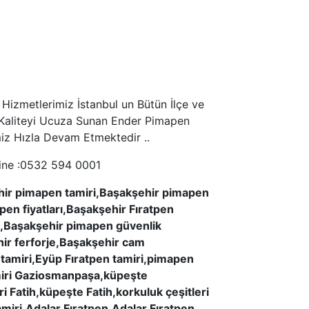
Hizmetlerimiz İstanbul un Bütün İlçe ve
le Kaliteyi Ucuza Sunan Ender Pimapen
imiz Hızla Devam Etmektedir ..
line :0532 594 0001
hir pimapen tamiri,Başakşehir pimapen
pen fiyatları,Başakşehir Fıratpen
u,Başakşehir pimapen güvenlik
ir ferforje,Başakşehir cam
amiri,Eyüp Fıratpen tamiri,pimapen
iri Gaziosmanpaşa,küpeşte
atih,küpeşte Fatih,korkuluk çeşitleri
iri,Adalar Fıratpen,Adalar Fıratpen