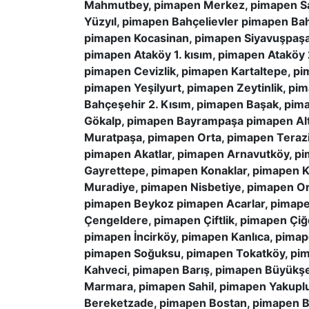
Mahmutbey, pimapen Merkez, pimapen San
Yüzyıl, pimapen Bahçelievler pimapen B
pimapen Kocasinan, pimapen Siyavuşpaşa,
pimapen Ataköy 1. kısım, pimapen Ataköy 
pimapen Cevizlik, pimapen Kartaltepe, p
pimapen Yeşilyurt, pimapen Zeytinlik, p
Bahçeşehir 2. Kısım, pimapen Başak, pim
Gökalp, pimapen Bayrampaşa pimapen Alt
Muratpaşa, pimapen Orta, pimapen Teraz
pimapen Akatlar, pimapen Arnavutköy, p
Gayrettepe, pimapen Konaklar, pimapen 
Muradiye, pimapen Nisbetiye, pimapen Or
pimapen Beykoz pimapen Acarlar, pimape
Çengeldere, pimapen Çiftlik, pimapen Ç
pimapen İncirköy, pimapen Kanlıca, pima
pimapen Soğuksu, pimapen Tokatköy, pim
Kahveci, pimapen Barış, pimapen Büyükşe
Marmara, pimapen Sahil, pimapen Yakupl
Bereketzade, pimapen Bostan, pimapen B