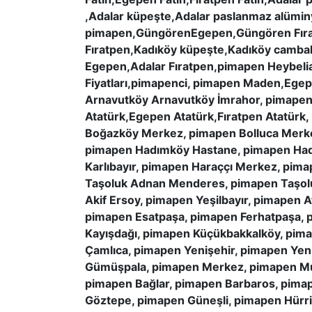
,Adalar küpeşte,Adalar paslanmaz alüm
pimapen,GüngörenEgepen,Güngören Fırat
Fıratpen,Kadıköy küpeşte,Kadıköy cambal
Egepen,Adalar Fıratpen,pimapen Heybeli
Fiyatları,pimapenci, pimapen Maden,Ege
Arnavutköy Arnavutköy İmrahor, pimapen
Atatürk,Egepen Atatürk,Fıratpen Atatürk,
Boğazköy Merkez, pimapen Bolluca Merke
pimapen Hadımköy Hastane, pimapen Had
Karlıbayır, pimapen Haraççı Merkez, pim
Taşoluk Adnan Menderes, pimapen Taşoluk
Akif Ersoy, pimapen Yeşilbayır, pimapen 
pimapen Esatpaşa, pimapen Ferhatpaşa, p
Kayışdağı, pimapen Küçükbakkalköy, pim
Çamlıca, pimapen Yenişehir, pimapen Yen
Gümüşpala, pimapen Merkez, pimapen Must
pimapen Bağlar, pimapen Barbaros, pimap
Göztepe, pimapen Güneşli, pimapen Hürri