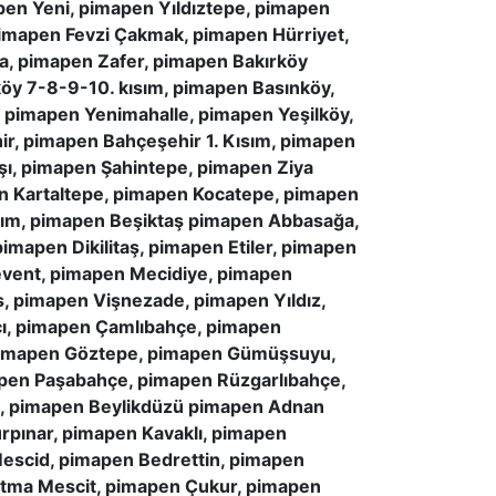
en Yeni, pimapen Yıldıztepe, pimapen
imapen Fevzi Çakmak, pimapen Hürriyet,
a, pimapen Zafer, pimapen Bakırköy
köy 7-8-9-10. kısım, pimapen Basınköy,
 pimapen Yenimahalle, pimapen Yeşilköy,
ir, pimapen Bahçeşehir 1. Kısım, pimapen
şı, pimapen Şahintepe, pimapen Ziya
n Kartaltepe, pimapen Kocatepe, pimapen
rım, pimapen Beşiktaş pimapen Abbasağa,
apen Dikilitaş, pimapen Etiler, pimapen
event, pimapen Mecidiye, pimapen
, pimapen Vişnezade, pimapen Yıldız,
cı, pimapen Çamlıbahçe, pimapen
 pimapen Göztepe, pimapen Gümüşsuyu,
apen Paşabahçe, pimapen Rüzgarlıbahçe,
e, pimapen Beylikdüzü pimapen Adnan
rpınar, pimapen Kavaklı, pimapen
escid, pimapen Bedrettin, pimapen
atma Mescit, pimapen Çukur, pimapen