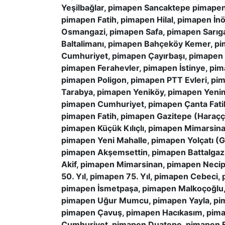
Yeşilbağlar, pimapen Sancaktepe pimape
pimapen Fatih, pimapen Hilal, pimapen İ
Osmangazi, pimapen Safa, pimapen Sarıg
Baltalimanı, pimapen Bahçeköy Kemer, 
Cumhuriyet, pimapen Çayırbaşı, pimapen
pimapen Ferahevler, pimapen İstinye, pi
pimapen Poligon, pimapen PTT Evleri, pi
Tarabya, pimapen Yeniköy, pimapen Yenima
pimapen Cumhuriyet, pimapen Çanta Fati
pimapen Fatih, pimapen Gazitepe (Haraçç
pimapen Küçük Kılıçlı, pimapen Mimarsin
pimapen Yeni Mahalle, pimapen Yolçatı (
pimapen Akşemsettin, pimapen Battalgaz
Akif, pimapen Mimarsinan, pimapen Necip
50. Yıl, pimapen 75. Yıl, pimapen Cebeci
pimapen İsmetpaşa, pimapen Malkoçoğlu, p
pimapen Uğur Mumcu, pimapen Yayla, pi
pimapen Çavuş, pimapen Hacıkasım, pima
Cumhuriyet, pimapen Duatepe, pimapen E