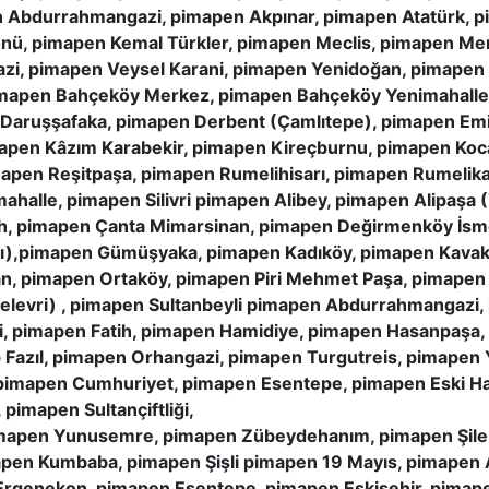
n Abdurrahmangazi, pimapen Akpınar, pimapen Atatürk, 
nönü, pimapen Kemal Türkler, pimapen Meclis, pimapen M
azi, pimapen Veysel Karani, pimapen Yenidoğan, pimape
pimapen Bahçeköy Merkez, pimapen Bahçeköy Yenimahall
 Daruşşafaka, pimapen Derbent (Çamlıtepe), pimapen Emi
mapen Kâzım Karabekir, pimapen Kireçburnu, pimapen Koc
mapen Reşitpaşa, pimapen Rumelihisarı, pimapen Rumelik
halle, pimapen Silivri pimapen Alibey, pimapen Alipaşa 
h, pimapen Çanta Mimarsinan, pimapen Değirmenköy İsm
ı),pimapen Gümüşyaka, pimapen Kadıköy, pimapen Kavaklı
an, pimapen Ortaköy, pimapen Piri Mehmet Paşa, pimapen
Gelevri) , pimapen Sultanbeyli pimapen Abdurrahmangazi,
i, pimapen Fatih, pimapen Hamidiye, pimapen Hasanpaşa
 Fazıl, pimapen Orhangazi, pimapen Turgutreis, pimapen
, pimapen Cumhuriyet, pimapen Esentepe, pimapen Eski Ha
imapen Sultançiftliği,
mapen Yunusemre, pimapen Zübeydehanım, pimapen Şile 
pen Kumbaba, pimapen Şişli pimapen 19 Mayıs, pimapen 
rgenekon, pimapen Esentepe, pimapen Eskişehir, pimape