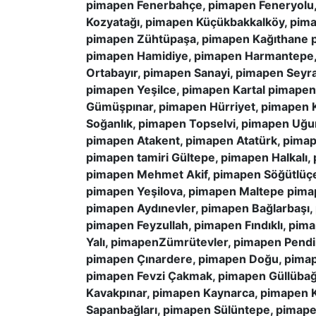
pimapen Fenerbahçe, pimapen Feneryolu,
Kozyatağı, pimapen Küçükbakkalköy, pim
pimapen Zühtüpaşa, pimapen Kağıthane p
pimapen Hamidiye, pimapen Harmantepe, 
Ortabayır, pimapen Sanayi, pimapen Seyra
pimapen Yeşilce, pimapen Kartal pimape
Gümüşpınar, pimapen Hürriyet, pimapen 
Soğanlık, pimapen Topselvi, pimapen Uğ
pimapen Atakent, pimapen Atatürk, pimap
pimapen tamiri Gültepe, pimapen Halkalı
pimapen Mehmet Akif, pimapen Söğütlüçe
pimapen Yeşilova, pimapen Maltepe pima
pimapen Aydınevler, pimapen Bağlarbaşı,
pimapen Feyzullah, pimapen Fındıklı, pi
Yalı, pimapenZümrütevler, pimapen Pend
pimapen Çınardere, pimapen Doğu, pimape
pimapen Fevzi Çakmak, pimapen Güllübağ
Kavakpınar, pimapen Kaynarca, pimapen 
Sapanbağları, pimapen Sülüntepe, pimape