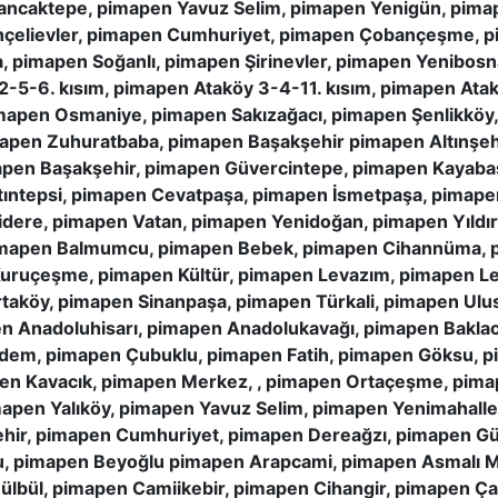
caktepe, pimapen Yavuz Selim, pimapen Yenigün, pimap
ahçelievler, pimapen Cumhuriyet, pimapen Çobançeşme, p
 pimapen Soğanlı, pimapen Şirinevler, pimapen Yenibosn
2-5-6. kısım, pimapen Ataköy 3-4-11. kısım, pimapen Ata
imapen Osmaniye, pimapen Sakızağacı, pimapen Şenlikköy,
imapen Zuhuratbaba, pimapen Başakşehir pimapen Altınşeh
apen Başakşehir, pimapen Güvercintepe, pimapen Kayaba
ıntepsi, pimapen Cevatpaşa, pimapen İsmetpaşa, pimape
idere, pimapen Vatan, pimapen Yenidoğan, pimapen Yıldı
imapen Balmumcu, pimapen Bebek, pimapen Cihannüma, pim
Kuruçeşme, pimapen Kültür, pimapen Levazım, pimapen L
taköy, pimapen Sinanpaşa, pimapen Türkali, pimapen Ulus
n Anadoluhisarı, pimapen Anadolukavağı, pimapen Bakla
iğdem, pimapen Çubuklu, pimapen Fatih, pimapen Göksu,
pen Kavacık, pimapen Merkez, , pimapen Ortaçeşme, pim
apen Yalıköy, pimapen Yavuz Selim, pimapen Yenimahall
hir, pimapen Cumhuriyet, pimapen Dereağzı, pimapen Gü
u, pimapen Beyoğlu pimapen Arapcami, pimapen Asmalı M
ülbül, pimapen Camiikebir, pimapen Cihangir, pimapen Ç