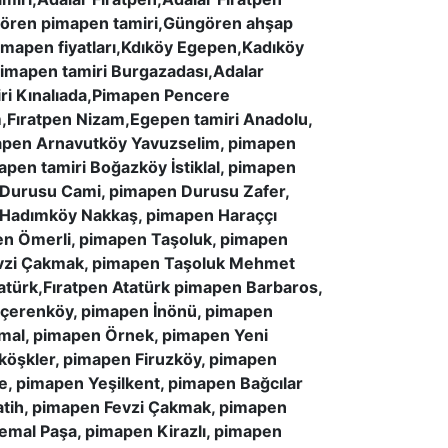
ören pimapen tamiri,Güngören ahşap
apen fiyatları,Kdıköy Egepen,Kadıköy
pimapen tamiri Burgazadası,Adalar
ri Kınalıada,Pimapen Pencere
Fıratpen Nizam,Egepen tamiri Anadolu,
apen Arnavutköy Yavuzselim, pimapen
pen tamiri Boğazköy İstiklal, pimapen
 Durusu Cami, pimapen Durusu Zafer,
 Hadımköy Nakkaş, pimapen Haraççı
en Ömerli, pimapen Taşoluk, pimapen
Fevzi Çakmak, pimapen Taşoluk Mehmet
atürk,Fıratpen Atatürk pimapen Barbaros,
 İçerenköy, pimapen İnönü, pimapen
mal, pimapen Örnek, pimapen Yeni
köşkler, pimapen Firuzköy, pimapen
, pimapen Yeşilkent, pimapen Bağcılar
atih, pimapen Fevzi Çakmak, pimapen
emal Paşa, pimapen Kirazlı, pimapen