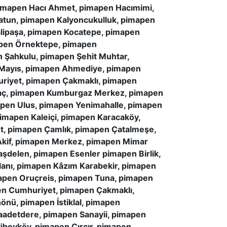
imapen Hacı Ahmet, pimapen Hacımimi,
atun, pimapen Kalyoncukulluk, pimapen
alipaşa, pimapen Kocatepe, pimapen
apen Örnektepe, pimapen
 Şahkulu, pimapen Şehit Muhtar,
Mayıs, pimapen Ahmediye, pimapen
uriyet, pimapen Çakmaklı, pimapen
ağaç, pimapen Kumburgaz Merkez, pimapen
pen Ulus, pimapen Yenimahalle, pimapen
 pimapen Kaleiçi, pimapen Karacaköy,
, pimapen Çamlık, pimapen Çatalmeşe,
Akif, pimapen Merkez, pimapen Mimar
aşdelen, pimapen Esenler pimapen Birlik,
lanı, pimapen Kâzım Karabekir, pimapen
pen Oruçreis, pimapen Tuna, pimapen
pen Cumhuriyet, pimapen Çakmaklı,
önü, pimapen İstiklal, pimapen
adetdere, pimapen Sanayii, pimapen
ibeyköy, pimapen Çırçır, pimapen