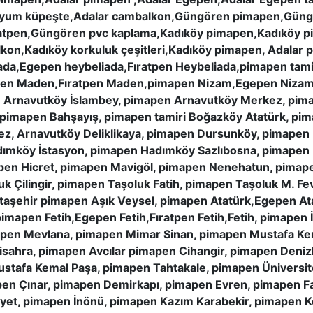
inyum küpeşte,Adalar cambalkon,Güngören pimapen,Güng
pen,Güngören pvc kaplama,Kadıköy pimapen,Kadıköy pim
kon,Kadıköy korkuluk çeşitleri,Kadıköy pimapen, Adalar 
ada,Egepen heybeliada,Fıratpen Heybeliada,pimapen tami
pen Maden,Fıratpen Maden,pimapen Nizam,Egepen Nizam,
 Arnavutköy İslambey, pimapen Arnavutköy Merkez, pim
 pimapen Bahşayış, pimapen tamiri Boğazköy Atatürk, pima
z, Arnavutköy Deliklikaya, pimapen Dursunköy, pimapen
ımköy İstasyon, pimapen Hadımköy Sazlıbosna, pimapen
apen Hicret, pimapen Mavigöl, pimapen Nenehatun, pimap
 Çilingir, pimapen Taşoluk Fatih, pimapen Taşoluk M. 
Ataşehir pimapen Aşık Veysel, pimapen Atatürk,Egepen At
imapen Fetih,Egepen Fetih,Fıratpen Fetih,Fetih, pimapen
apen Mevlana, pimapen Mimar Sinan, pimapen Mustafa Ke
isahra, pimapen Avcılar pimapen Cihangir, pimapen Deniz
afa Kemal Paşa, pimapen Tahtakale, pimapen Üniversite
en Çınar, pimapen Demirkapı, pimapen Evren, pimapen F
yet, pimapen İnönü, pimapen Kazım Karabekir, pimapen K