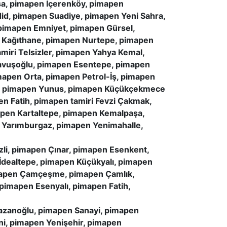
a, pimapen İçerenköy, pimapen
d, pimapen Suadiye, pimapen Yeni Sahra,
pimapen Emniyet, pimapen Gürsel,
 Kağıthane, pimapen Nurtepe, pimapen
miri Telsizler, pimapen Yahya Kemal,
Çavuşoğlu, pimapen Esentepe, pimapen
apen Orta, pimapen Petrol-İş, pimapen
rı, pimapen Yunus, pimapen Küçükçekmece
 Fatih, pimapen tamiri Fevzi Çakmak,
apen Kartaltepe, pimapen Kemalpaşa,
 Yarımburgaz, pimapen Yenimahalle,
li, pimapen Çınar, pimapen Esenkent,
İdealtepe, pimapen Küçükyalı, pimapen
imapen Çamçeşme, pimapen Çamlık,
pimapen Esenyalı, pimapen Fatih,
azanoğlu, pimapen Sanayi, pimapen
ni, pimapen Yenişehir, pimapen