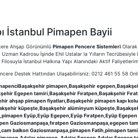
 İstanbul Pimapen Bayii
ncere Ahşap Görünümlü
Pimapen Pencere Sistemleri
Olarak 
ilik Uzman Kadrosu İşinde Ehil Ustalar la Yılların Tecrübesiy
ç Filosuyla İstanbul Halkına Yapı Alanındaki Aktif Faliyetler
ncere Destek Hattından Ulaşabilirisniz: 0212 461 55 58 On
PimapenciBaşakşehir pimapen,Başakşehir egepen,Başakşe
akşehir Egepen tamiri,Başakşehir Fıratpen,Başakşehir Fırat
hir ahşap pimapen fiyatları,Başakşehir pimapen kapı kol
aşakşehir küpeşte,Başakşehir alüminyum küpeşte,Başakşeh
r,pimapen Eyüp,Eyüp Egepen,Eyüp Fıratpen,Eyüp Egepen t
pen Gaziosmanpaşa,fıratpen Gaziosmanpaşa,egepen tam
m balkon Gaziosmanpaşa,pimapen Fatih,pimapen tamiri F
 pimapen,Adalar pimapen ,Adalar Egepen,Adalar Egepen tam