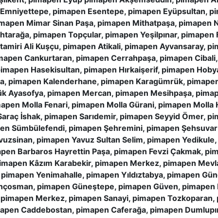
 Emniyettepe, pimapen Esentepe, pimapen Eyüpsultan, p
imapen Mimar Sinan Paşa, pimapen Mithatpaşa, pimapen
ahtarağa, pimapen Topçular, pimapen Yeşilpınar, pimapen
amiri Ali Kuşçu, pimapen Atikali, pimapen Ayvansaray, p
imapen Cankurtaran, pimapen Cerrahpaşa, pimapen Cibali,
imapen Hasekisultan, pimapen Hırkaişerif, pimapen Hoby
a, pimapen Kalenderhane, pimapen Karagümrük, pimapen
k Ayasofya, pimapen Mercan, pimapen Mesihpaşa, pima
mapen Molla Fenari, pimapen Molla Gürani, pimapen Moll
raç İshak, pimapen Sarıdemir, pimapen Seyyid Ömer, pim
apen Sümbülefendi, pimapen Şehremini, pimapen Şehsuvar
vuzsinan, pimapen Yavuz Sultan Selim, pimapen Yedikule
pen Barbaros Hayrettin Paşa, pimapen Fevzi Çakmak, pim
 pimapen Kâzım Karabekir, pimapen Merkez, pimapen Mevla
pimapen Yenimahalle, pimapen Yıldıztabya, pimapen Gün
çosman, pimapen Güneştepe, pimapen Güven, pimapen H
imapen Merkez, pimapen Sanayi, pimapen Tozkoparan, 
apen Caddebostan, pimapen Caferağa, pimapen Dumlupın