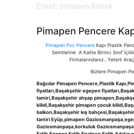
Etiket: pimapen Bebek
Pimapen Pencere Kapı
Pimapen Pvc Pencere
Kapı Plastik Pe
Semtlerine A Kalite Birinci Sınıf İç
Firmalarındanız.. Yeterli Ara
Bizlere Pimapen Pe
Bağcılar Pimapen Pencere,Plastik Kapı,
fiyatları,Başakşehir egepen fiyatları,Baş
tamiri,Başakşehir ahşap pimapen,Başakşe
kilidi,Başakşehir pimapen çocuk kilidi,B
balkon,Başakşehir kış bahçesi,Başakşehi
tamiri Eyüp,pimapen Gaziosmanpaşa,ege
Gaziosmanpaşa,korkuluk Gaziosmanpaşa,ca
Fatih,Egepen Fatih,Fıratpen Fatih,Adalar