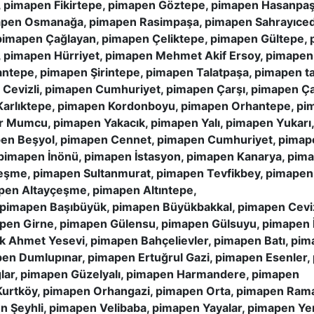
 pimapen Fikirtepe, pimapen Göztepe, pimapen Hasanpaş
apen Osmanağa, pimapen Rasimpaşa, pimapen Sahrayıcedi
imapen Çağlayan, pimapen Çeliktepe, pimapen Gültepe, 
pimapen Hürriyet, pimapen Mehmet Akif Ersoy, pimapen
ntepe, pimapen Şirintepe, pimapen Talatpaşa, pimapen ta
n Cevizli, pimapen Cumhuriyet, pimapen Çarşı, pimapen 
Karlıktepe, pimapen Kordonboyu, pimapen Orhantepe, pim
ur Mumcu, pimapen Yakacık, pimapen Yalı, pimapen Yuka
en Beşyol, pimapen Cennet, pimapen Cumhuriyet, pimapen
, pimapen İnönü, pimapen İstasyon, pimapen Kanarya, pim
şme, pimapen Sultanmurat, pimapen Tevfikbey, pimapen
pen Altayçeşme, pimapen Altıntepe,
 pimapen Başıbüyük, pimapen Büyükbakkal, pimapen Ceviz
mapen Girne, pimapen Gülensu, pimapen Gülsuyu, pimapen 
ik Ahmet Yesevi, pimapen Bahçelievler, pimapen Batı, p
n Dumlupınar, pimapen Ertuğrul Gazi, pimapen Esenler, 
lar, pimapen Güzelyalı, pimapen Harmandere, pimapen
Kurtköy, pimapen Orhangazi, pimapen Orta, pimapen Ram
n Şeyhli, pimapen Velibaba, pimapen Yayalar, pimapen Ye