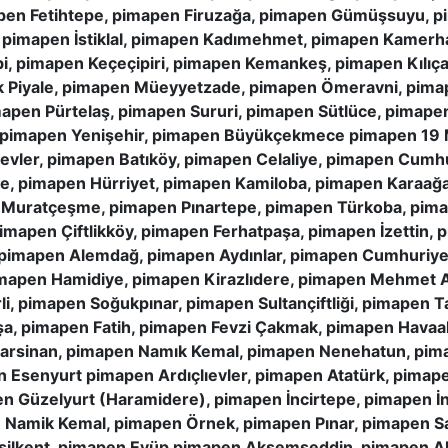
pen Fetihtepe, pimapen Firuzağa, pimapen Gümüşsuyu, p
, pimapen İstiklal, pimapen Kadımehmet, pimapen Kamerh
i, pimapen Keçeçipiri, pimapen Kemankeş, pimapen Kılıç
ük Piyale, pimapen Müeyyetzade, pimapen Ömeravni, pim
apen Pürtelaş, pimapen Sururi, pimapen Sütlüce, pimapen
pimapen Yenişehir, pimapen Büyükçekmece pimapen 19 
ievler, pimapen Batıköy, pimapen Celaliye, pimapen Cumh
lce, pimapen Hürriyet, pimapen Kamiloba, pimapen Kara
Muratçeşme, pimapen Pınartepe, pimapen Türkoba, pima
pimapen Çiftlikköy, pimapen Ferhatpaşa, pimapen İzettin,
imapen Alemdağ, pimapen Aydınlar, pimapen Cumhuriyet
mapen Hamidiye, pimapen Kirazlıdere, pimapen Mehmet 
, pimapen Soğukpınar, pimapen Sultançiftliği, pimapen T
a, pimapen Fatih, pimapen Fevzi Çakmak, pimapen Havaa
rsinan, pimapen Namık Kemal, pimapen Nenehatun, pima
n Esenyurt pimapen Ardıçlıevler, pimapen Atatürk, pima
n Güzelyurt (Haramidere), pimapen İncirtepe, pimapen İn
amik Kemal, pimapen Örnek, pimapen Pınar, pimapen Sa
şilkent, pimapen Eyüp pimapen Akşemseddin, pimapen Al