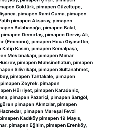
imapen Göktürk, pimapen Güzeltepe,
 Nişanca, pimapen Rami Cuma, pimapen
 Fatih pimapen Aksaray, pimapen
imapen Balabanağa, pimapen Balat,
 pimapen Demirtaş, pimapen Derviş Ali,
ar (Eminönü), pimapen Hoca Giyasettin,
 Katip Kasım, pimapen Kemalpaşa,
pen Mevlanakapı, pimapen Mimar
a Hüsrev, pimapen Muhsinehatun, pimapen
apen Silivrikapı, pimapen Sultanahmet,
bey, pimapen Tahtakale, pimapen
, pimapen Zeyrek, pimapen
apen Hürriyet, pimapen Karadeniz,
na, pimapen Pazariçi, pimapen Sarıgöl,
gören pimapen Akıncılar, pimapen
aznedar, pimapen Mareşal Fevzi
pimapen Kadıköy pimapen 19 Mayıs,
ar, pimapen Eğitim, pimapen Erenköy,