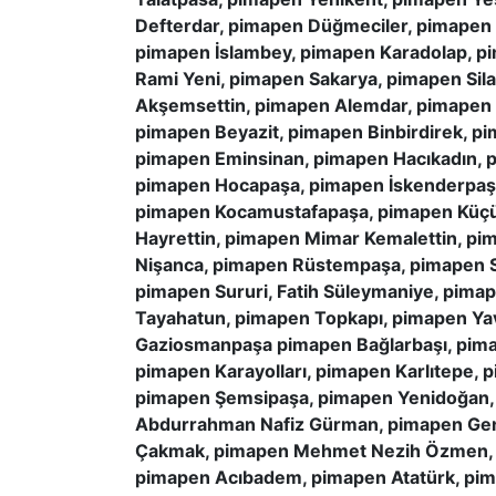
Defterdar, pimapen Düğmeciler, pimapen
pimapen İslambey, pimapen Karadolap, p
Rami Yeni, pimapen Sakarya, pimapen Sil
Akşemsettin, pimapen Alemdar, pimapen t
pimapen Beyazit, pimapen Binbirdirek, p
pimapen Eminsinan, pimapen Hacıkadın, p
pimapen Hocapaşa, pimapen İskenderpaş
pimapen Kocamustafapaşa, pimapen Küçü
Hayrettin, pimapen Mimar Kemalettin, pi
Nişanca, pimapen Rüstempaşa, pimapen Sa
pimapen Sururi, Fatih Süleymaniye, pim
Tayahatun, pimapen Topkapı, pimapen Ya
Gaziosmanpaşa pimapen Bağlarbaşı, pima
pimapen Karayolları, pimapen Karlıtepe,
pimapen Şemsipaşa, pimapen Yenidoğan, 
Abdurrahman Nafiz Gürman, pimapen Gen
Çakmak, pimapen Mehmet Nezih Özmen, p
pimapen Acıbadem, pimapen Atatürk, pim