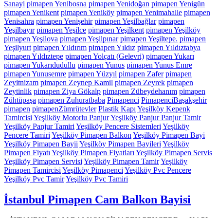
Sanayi
pimapen Yenibosna
pimapen Yenidoğan
pimapen Yenigün
pimapen Yenikent
pimapen Yeniköy
pimapen Yenimahalle
pimapen
Yenisahra
pimapen Yenişehir
pimapen Yeşilbağlar
pimapen
Yeşilbayır
pimapen Yeşilce
pimapen Yeşilkent
pimapen Yeşilköy
pimapen Yeşilova
pimapen Yeşilpınar
pimapen Yeşiltepe.
pimapen
Yeşilyurt
pimapen Yıldırım
pimapen Yıldız
pimapen Yıldıztabya
pimapen Yıldıztepe
pimapen Yolçatı (Gelevri)
pimapen Yukarı
pimapen Yukarıdudullu
pimapen Yunus
pimapen Yunus Emre
pimapen Yunusemre
pimapen Yüzyıl
pimapen Zafer
pimapen
Zeyitnizam
pimapen Zeynep Kamil
pimapen Zeyrek
pimapen
Zeytinlik
pimapen Ziya Gökalp
pimapen Zübeydehanım
pimapen
Zühtüpaşa
pimapen Zuhuratbaba
Pimapenci
PimapenciBaşakşehir
pimapen
pimapenZümrütevler
Plastik Kapı
Yeşilköy Kepenk
Tamircisi
Yeşilköy Motorlu Panjur
Yeşilköy Panjur Panjur Tamir
Yeşilköy Panjur Tamiri
Yeşilköy Pencere Sistemleri
Yeşilköy
Pencere Tamiri
Yeşilköy Pimapen Balkon
Yeşilköy Pimapen Bayi
Yeşilköy Pimapen Bayii
Yeşilköy Pimapen Bayileri
Yeşilköy
Pimapen Fiyatı
Yeşilköy Pimapen Fiyatları
Yeşilköy Pimapen Servis
Yeşilköy Pimapen Servisi
Yeşilköy Pimapen Tamir
Yeşilköy
Pimapen Tamircisi
Yeşilköy Pimapenci
Yeşilköy Pvc Pencere
Yeşilköy Pvc Tamir
Yeşilköy Pvc Tamiri
İstanbul Pimapen Cam Balkon Bayisi