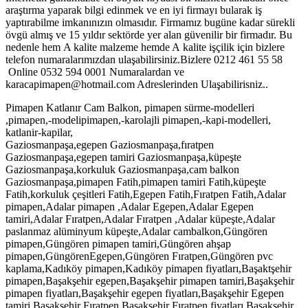
araştırma yaparak bilgi edinmek ve en iyi firmayı bularak iş
yaptırabilme imkanınızın olmasıdır. Firmamız bugüne kadar sürekli
övgü almış ve 15 yıldır sektörde yer alan güvenilir bir firmadır. Bu
nedenle hem A kalite malzeme hemde A kalite işçilik için bizlere
telefon numaralarımızdan ulaşabilirsiniz.Bizlere 0212 461 55 58
Online 0532 594 0001 Numaralardan ve
karacapimapen@hotmail.com Adreslerinden Ulaşabilirisniz..
Pimapen Katlanır Cam Balkon, pimapen sürme-modelleri
,pimapen,-modelipimapen,-karolajli pimapen,-kapi-modelleri,
katlanir-kapilar,
Gaziosmanpaşa,egepen Gaziosmanpaşa,fıratpen
Gaziosmanpaşa,egepen tamiri Gaziosmanpaşa,küpeşte
Gaziosmanpaşa,korkuluk Gaziosmanpaşa,cam balkon
Gaziosmanpaşa,pimapen Fatih,pimapen tamiri Fatih,küpeşte
Fatih,korkuluk çeşitleri Fatih,Egepen Fatih,Fıratpen Fatih,Adalar
pimapen,Adalar pimapen ,Adalar Egepen,Adalar Egepen
tamiri,Adalar Fıratpen,Adalar Fıratpen ,Adalar küpeşte,Adalar
paslanmaz alüminyum küpeşte,Adalar cambalkon,Güngören
pimapen,Güngören pimapen tamiri,Güngören ahşap
pimapen,GüngörenEgepen,Güngören Fıratpen,Güngören pvc
kaplama,Kadıköy pimapen,Kadıköy pimapen fiyatları,Başaktşehir
pimapen,Başakşehir egepen,Başakşehir pimapen tamiri,Başakşehir
pimapen fiyatları,Başakşehir egepen fiyatları,Başakşehir Egepen
tamiri,Başakşehir Fıratpen,Başakşehir Fıratpen fiyatları,Başakşehir