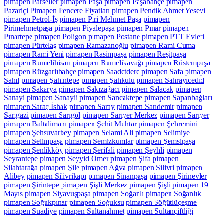
pimapen Parseller
pimapen Paşa
pimapen Paşabahçe
pimapen
Pazariçi
Pimapen Pencere Fiyatları
pimapen Pendik Ahmet Yesevi
pimapen Petrol-İş
pimapen Piri Mehmet Paşa
pimapen
Pirimehmetpaşa
pimapen Piyalepaşa
pimapen Pınar
pimapen
Pınartepe
pimapen Poligon
pimapen Postane
pimapen PTT Evleri
pimapen Pürtelaş
pimapen Ramazanoğlu
pimapen Rami Cuma
pimapen Rami Yeni
pimapen Rasimpaşa
pimapen Reşitpaşa
pimapen Rumelihisarı
pimapen Rumelikavağı
pimapen Rüstempaşa
pimapen Rüzgarlıbahçe
pimapen Saadetdere
pimapen Safa
pimapen
Sahil
pimapen Şahintepe
pimapen Şahkulu
pimapen Sahrayıcedid
pimapen Sakarya
pimapen Sakızağacı
pimapen Salacak
pimapen
Sanayi
pimapen Sanayii
pimapen Sancaktepe
pimapen Sapanbağları
pimapen Saraç İshak
pimapen Saray
pimapen Sarıdemir
pimapen
Sarıgazi
pimapen Sarıgöl
pimapen Sarıyer Merkez
pimapen Sarıyer
pimapen Baltalimanı
pimapen Şehit Muhtar
pimapen Şehremini
pimapen Şehsuvarbey
pimapen Selami Ali
pimapen Selimiye
pimapen Selimpaşa
pimapen Semizkumlar
pimapen Şemsipaşa
pimapen Şenlikköy
pimapen Şerifali
pimapen Şeyhli
pimapen
Seyrantepe
pimapen Seyyid Ömer
pimapen Şifa
pimapen
Silahtarağa
pimapen Şile pimapen Ağva
pimapen Silivri pimapen
Alibey
pimapen Silivrikapı
pimapen Sinanpaşa
pimapen Şirinevler
pimapen Şirintepe
pimapen Şişli Merkez
pimapen Şişli pimapen 19
Mayıs
pimapen Siyavuşpaşa
pimapen Soğanlı
pimapen Soğanlık
pimapen Soğukpınar
pimapen Soğuksu
pimapen Söğütlüçeşme
pimapen Suadiye
pimapen Sultanahmet
pimapen Sultançiftliği