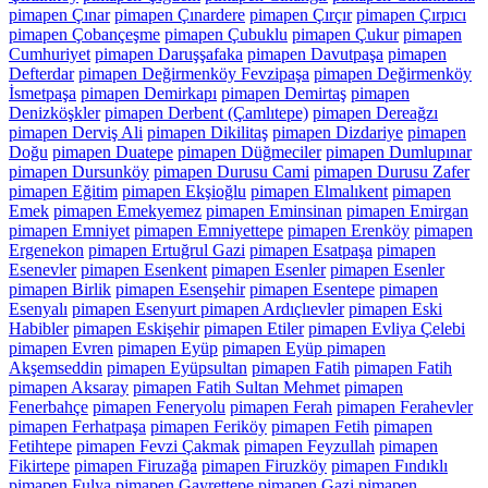
pimapen Çınar
pimapen Çınardere
pimapen Çırçır
pimapen Çırpıcı
pimapen Çobançeşme
pimapen Çubuklu
pimapen Çukur
pimapen
Cumhuriyet
pimapen Daruşşafaka
pimapen Davutpaşa
pimapen
Defterdar
pimapen Değirmenköy Fevzipaşa
pimapen Değirmenköy
İsmetpaşa
pimapen Demirkapı
pimapen Demirtaş
pimapen
Denizköşkler
pimapen Derbent (Çamlıtepe)
pimapen Dereağzı
pimapen Derviş Ali
pimapen Dikilitaş
pimapen Dizdariye
pimapen
Doğu
pimapen Duatepe
pimapen Düğmeciler
pimapen Dumlupınar
pimapen Dursunköy
pimapen Durusu Cami
pimapen Durusu Zafer
pimapen Eğitim
pimapen Ekşioğlu
pimapen Elmalıkent
pimapen
Emek
pimapen Emekyemez
pimapen Eminsinan
pimapen Emirgan
pimapen Emniyet
pimapen Emniyettepe
pimapen Erenköy
pimapen
Ergenekon
pimapen Ertuğrul Gazi
pimapen Esatpaşa
pimapen
Esenevler
pimapen Esenkent
pimapen Esenler
pimapen Esenler
pimapen Birlik
pimapen Esenşehir
pimapen Esentepe
pimapen
Esenyalı
pimapen Esenyurt pimapen Ardıçlıevler
pimapen Eski
Habibler
pimapen Eskişehir
pimapen Etiler
pimapen Evliya Çelebi
pimapen Evren
pimapen Eyüp
pimapen Eyüp pimapen
Akşemseddin
pimapen Eyüpsultan
pimapen Fatih
pimapen Fatih
pimapen Aksaray
pimapen Fatih Sultan Mehmet
pimapen
Fenerbahçe
pimapen Feneryolu
pimapen Ferah
pimapen Ferahevler
pimapen Ferhatpaşa
pimapen Feriköy
pimapen Fetih
pimapen
Fetihtepe
pimapen Fevzi Çakmak
pimapen Feyzullah
pimapen
Fikirtepe
pimapen Firuzağa
pimapen Firuzköy
pimapen Fındıklı
pimapen Fulya
pimapen Gayrettepe
pimapen Gazi
pimapen