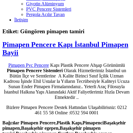
Giyotin Alüminyum
PVC Pencere Sistemleri
Pergola Açılır Tavan
İletişim
Etiket: Güngören pimapen tamiri
Pimapen Pencere Kapı İstanbul Pimapen
Bayii
Pimapen Pvc Pencere
Kapı Plastik Pencere Ahşap Görünümlü
Pimapen Pencere Sistemleri
Olarak Hizmetlerimiz İstanbul un
Bütün İlçe ve Semtlerine A Kalite Birinci Sınıf İçilik Uzman
Kadrosu İşinde Ehil Ustalar la Yılların Tecrübesiyle Kaliteyi Ucuza
Sunan Ender Pimapen Firmalarındanız.. Yeterli Araç Filosuyla
İstanbul Halkına Yapı Alanındaki Aktif Faliyetlerimiz Hızla Devam
Etmektedir ..
Bizlere Pimapen Pencere Destek Hattından Ulaşabilirisniz: 0212
461 55 58 Online :0532 594 0001
Bağcılar Pimapen Pencere,Plastik Kapı,PimapenciBaşakşehir
pimapen,Başakşehir egepen,Başakşehir pimapen