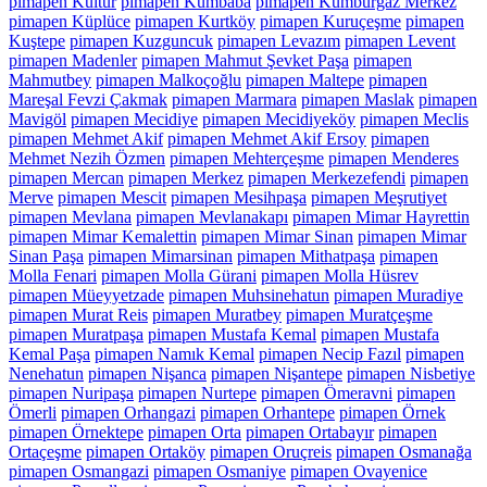
pimapen Kültür
pimapen Kumbaba
pimapen Kumburgaz Merkez
pimapen Küplüce
pimapen Kurtköy
pimapen Kuruçeşme
pimapen
Kuştepe
pimapen Kuzguncuk
pimapen Levazım
pimapen Levent
pimapen Madenler
pimapen Mahmut Şevket Paşa
pimapen
Mahmutbey
pimapen Malkoçoğlu
pimapen Maltepe
pimapen
Mareşal Fevzi Çakmak
pimapen Marmara
pimapen Maslak
pimapen
Mavigöl
pimapen Mecidiye
pimapen Mecidiyeköy
pimapen Meclis
pimapen Mehmet Akif
pimapen Mehmet Akif Ersoy
pimapen
Mehmet Nezih Özmen
pimapen Mehterçeşme
pimapen Menderes
pimapen Mercan
pimapen Merkez
pimapen Merkezefendi
pimapen
Merve
pimapen Mescit
pimapen Mesihpaşa
pimapen Meşrutiyet
pimapen Mevlana
pimapen Mevlanakapı
pimapen Mimar Hayrettin
pimapen Mimar Kemalettin
pimapen Mimar Sinan
pimapen Mimar
Sinan Paşa
pimapen Mimarsinan
pimapen Mithatpaşa
pimapen
Molla Fenari
pimapen Molla Gürani
pimapen Molla Hüsrev
pimapen Müeyyetzade
pimapen Muhsinehatun
pimapen Muradiye
pimapen Murat Reis
pimapen Muratbey
pimapen Muratçeşme
pimapen Muratpaşa
pimapen Mustafa Kemal
pimapen Mustafa
Kemal Paşa
pimapen Namık Kemal
pimapen Necip Fazıl
pimapen
Nenehatun
pimapen Nişanca
pimapen Nişantepe
pimapen Nisbetiye
pimapen Nuripaşa
pimapen Nurtepe
pimapen Ömeravni
pimapen
Ömerli
pimapen Orhangazi
pimapen Orhantepe
pimapen Örnek
pimapen Örnektepe
pimapen Orta
pimapen Ortabayır
pimapen
Ortaçeşme
pimapen Ortaköy
pimapen Oruçreis
pimapen Osmanağa
pimapen Osmangazi
pimapen Osmaniye
pimapen Ovayenice