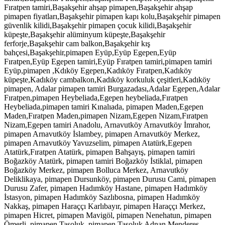
Fıratpen tamiri,Başakşehir ahşap pimapen,Başakşehir ahşap
pimapen fiyatları,Başakşehir pimapen kapı kolu,Başakşehir pimapen
güvenlik kilidi,Başakşehir pimapen çocuk kilidi,Başakşehir
küpeşte,Başakşehir alüminyum küpeşte,Başakşehir
ferforje,Başakşehir cam balkon,Başakşehir kış
bahçesi,Başakşehir,pimapen Eyüp,Eyüp Egepen,Eyüp
Fıratpen,Eyüp Egepen tamiri,Eyüp Fıratpen tamiri,pimapen tamiri
Eyüp,pimapen ,Kdıköy Egepen,Kadıköy Fıratpen,Kadıköy
küpeşte,Kadıköy cambalkon,Kadıköy korkuluk çeşitleri,Kadıköy
pimapen, Adalar pimapen tamiri Burgazadası,Adalar Egepen,Adalar
Fıratpen,pimapen Heybeliada,Egepen heybeliada,Fıratpen
Heybeliada,pimapen tamiri Kınalıada, pimapen Maden,Egepen
Maden,Fıratpen Maden,pimapen Nizam,Egepen Nizam,Fıratpen
Nizam,Egepen tamiri Anadolu, Arnavutköy Arnavutköy İmrahor,
pimapen Arnavutköy İslambey, pimapen Arnavutköy Merkez,
pimapen Arnavutköy Yavuzselim, pimapen Atatürk,Egepen
Atatürk,Fıratpen Atatürk, pimapen Bahşayış, pimapen tamiri
Boğazköy Atatürk, pimapen tamiri Boğazköy İstiklal, pimapen
Boğazköy Merkez, pimapen Bolluca Merkez, Arnavutköy
Deliklikaya, pimapen Dursunköy, pimapen Durusu Cami, pimapen
Durusu Zafer, pimapen Hadımköy Hastane, pimapen Hadımköy
İstasyon, pimapen Hadımköy Sazlıbosna, pimapen Hadımköy
Nakkaş, pimapen Haraççı Karlıbayır, pimapen Haraççı Merkez,
pimapen Hicret, pimapen Mavigöl, pimapen Nenehatun, pimapen
Ömerli, pimapen Taşoluk, pimapen Taşoluk Adnan Menderes,