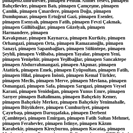
pimapenZümrütevler, pimapen Pendik Ahmet Yesevi, pimapen
Bahçelievler, pimapen Batı, pimapen Çamçeşme, pimapen
Çamlık, pimapen Çınardere, pimapen Doğu, pimapen
Dumlupınar, pimapen Ertuğrul Gazi, pimapen Esenler,
pimapen Esenyalı, pimapen Fatih, pimapen Fevzi Çakmak,
pimapen Güllübağlar, pimapen Güzelyalı, pimapen
Harmandere, pimapen
Kavakpınar, pimapen Kaynarca, pimapen Kurtköy, pimapen
Orhangazi, pimapen Orta, pimapen Ramazanoğlu, pimapen
Sanayi, pimapen Sapanbağları, pimapen Sülüntepe, pimapen
Şeyhli, pimapen Velibaba, pimapen Yayalar, pimapen Yeni,
pimapen Yenişehir, pimapen Yeşilbağlar, pimapen Sancaktepe
pimapen Abdurrahmangazi, pimapen Akpınar, pimapen
Atatürk, pimapen Emek, pimapen Eyüpsultan, pimapen Fatih,
pimapen Hilal, pimapen İnönü, pimapen Kemal Türkler,
pimapen Meclis, pimapen Merve, pimapen Mevlana, pimapen
Osmangazi, pimapen Safa, pimapen Sarıgazi, pimapen Veysel
Karani, pimapen Yenidoğan, pimapen Yunus Emre, pimapen
Sarıyer pimapen Baltalimanı, pimapen Bahçeköy Kemer,
pimapen Bahçeköy Merkez, pimapen Bahçeköy Yenimahalle,
pimapen Büyükdere, pimapen Cumhuriyet, pimapen
Çayırbaşı, pimapen Daruşşafaka, pimapen Derbent
(Çamlıtepe), pimapen Emirgan, pimapen Fatih Sultan Mehmet,
pimapen Ferahevler, pimapen İstinye, pimapen Kâzım
Karabekir, pimapen Kireçburnu, pimapen Kocataş, pimapen