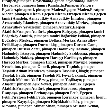
Fıratpen,pimapen Heybeliada,Egepen heybeliada,Fıratpen
Heybeliada,pimapen tamiri Kınalıada,Pimapen Pencere
Fiyatları,pimapenci, pimapen Maden,Egepen Maden,Fıratpen
Maden,pimapen Nizam,Egepen Nizam,Fıratpen Nizam,Egepen
tamiri Anadolu, Arnavutköy Arnavutköy İmrahor, pimapen
Arnavutköy İslambey, pimapen Arnavutköy Merkez, pimapen
Arnavutköy Yavuzselim, pimapen Atatürk,Egepen
Atatürk,Fıratpen Atatürk, pimapen Bahşayış, pimapen tamiri
Boğazköy Atatürk, pimapen tamiri Boğazköy İstiklal, pimapen
Boğazköy Merkez, pimapen Bolluca Merkez, Arnavutköy
Deliklikaya, pimapen Dursunköy, pimapen Durusu Cami,
pimapen Durusu Zafer, pimapen Hadımköy Hastane, pimapen
Hadımköy İstasyon, pimapen Hadımköy Sazlıbosna, pimapen
Hadımköy Nakkaş, pimapen Haraççı Karlıbayır, pimapen
Haraççı Merkez, pimapen Hicret, pimapen Mavigöl, pimapen
Nenehatun, pimapen Ömerli, pimapen Taşoluk, pimapen
Taşoluk Adnan Menderes, pimapen Taşoluk Çilingir, pimapen
Taşoluk Fatih, pimapen Taşoluk M. Fevzi Çakmak, pimapen
Taşoluk Mehmet Akif Ersoy, pimapen Yeşilbayır, pimapen
Ataşehir pimapen Aşık Veysel, pimapen Atatürk,Egepen
Atatürk,Fıratpen Atatürk pimapen Barbaros, pimapen
Esatpaşa, pimapen Ferhatpaşa, pimapen Fetih,Egepen
Fetih,Fıratpen Fetih,Fetih, pimapen İçerenköy, pimapen İnönü,
pimapen Kayışdağı, pimapen Küçükbakkalköy, pimapen
Mevlana, pimapen Mimar Sinan, pimapen Mustafa Kemal,