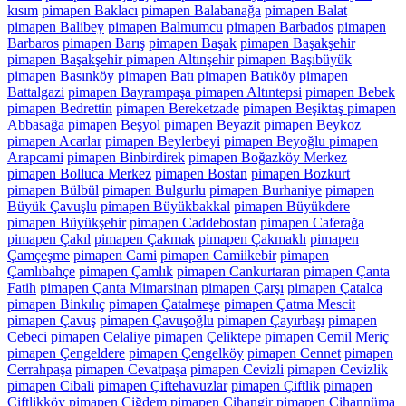
kısım
pimapen Baklacı
pimapen Balabanağa
pimapen Balat
pimapen Balibey
pimapen Balmumcu
pimapen Barbados
pimapen
Barbaros
pimapen Barış
pimapen Başak
pimapen Başakşehir
pimapen Başakşehir pimapen Altınşehir
pimapen Başıbüyük
pimapen Basınköy
pimapen Batı
pimapen Batıköy
pimapen
Battalgazi
pimapen Bayrampaşa pimapen Altıntepsi
pimapen Bebek
pimapen Bedrettin
pimapen Bereketzade
pimapen Beşiktaş pimapen
Abbasağa
pimapen Beşyol
pimapen Beyazit
pimapen Beykoz
pimapen Acarlar
pimapen Beylerbeyi
pimapen Beyoğlu pimapen
Arapcami
pimapen Binbirdirek
pimapen Boğazköy Merkez
pimapen Bolluca Merkez
pimapen Bostan
pimapen Bozkurt
pimapen Bülbül
pimapen Bulgurlu
pimapen Burhaniye
pimapen
Büyük Çavuşlu
pimapen Büyükbakkal
pimapen Büyükdere
pimapen Büyükşehir
pimapen Caddebostan
pimapen Caferağa
pimapen Çakıl
pimapen Çakmak
pimapen Çakmaklı
pimapen
Çamçeşme
pimapen Cami
pimapen Camiikebir
pimapen
Çamlıbahçe
pimapen Çamlık
pimapen Cankurtaran
pimapen Çanta
Fatih
pimapen Çanta Mimarsinan
pimapen Çarşı
pimapen Çatalca
pimapen Binkılıç
pimapen Çatalmeşe
pimapen Çatma Mescit
pimapen Çavuş
pimapen Çavuşoğlu
pimapen Çayırbaşı
pimapen
Cebeci
pimapen Celaliye
pimapen Çeliktepe
pimapen Cemil Meriç
pimapen Çengeldere
pimapen Çengelköy
pimapen Cennet
pimapen
Cerrahpaşa
pimapen Cevatpaşa
pimapen Cevizli
pimapen Cevizlik
pimapen Cibali
pimapen Çiftehavuzlar
pimapen Çiftlik
pimapen
Çiftlikköy
pimapen Çiğdem
pimapen Cihangir
pimapen Cihannüma