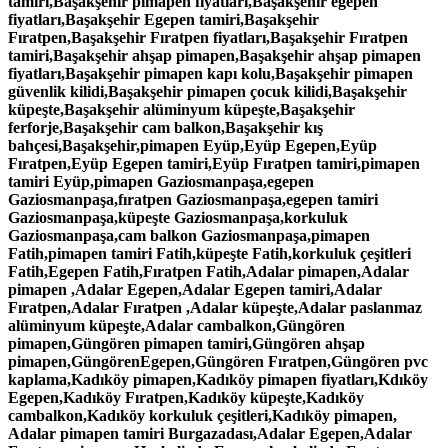
tamiri,Başakşehir pimapen fiyatları,Başakşehir egepen
fiyatları,Başakşehir Egepen tamiri,Başakşehir
Fıratpen,Başakşehir Fıratpen fiyatları,Başakşehir Fıratpen
tamiri,Başakşehir ahşap pimapen,Başakşehir ahşap pimapen
fiyatları,Başakşehir pimapen kapı kolu,Başakşehir pimapen
güvenlik kilidi,Başakşehir pimapen çocuk kilidi,Başakşehir
küpeşte,Başakşehir alüminyum küpeşte,Başakşehir
ferforje,Başakşehir cam balkon,Başakşehir kış
bahçesi,Başakşehir,pimapen Eyüp,Eyüp Egepen,Eyüp
Fıratpen,Eyüp Egepen tamiri,Eyüp Fıratpen tamiri,pimapen
tamiri Eyüp,pimapen Gaziosmanpaşa,egepen
Gaziosmanpaşa,fıratpen Gaziosmanpaşa,egepen tamiri
Gaziosmanpaşa,küpeşte Gaziosmanpaşa,korkuluk
Gaziosmanpaşa,cam balkon Gaziosmanpaşa,pimapen
Fatih,pimapen tamiri Fatih,küpeşte Fatih,korkuluk çeşitleri
Fatih,Egepen Fatih,Fıratpen Fatih,Adalar pimapen,Adalar
pimapen ,Adalar Egepen,Adalar Egepen tamiri,Adalar
Fıratpen,Adalar Fıratpen ,Adalar küpeşte,Adalar paslanmaz
alüminyum küpeşte,Adalar cambalkon,Güngören
pimapen,Güngören pimapen tamiri,Güngören ahşap
pimapen,GüngörenEgepen,Güngören Fıratpen,Güngören pvc
kaplama,Kadıköy pimapen,Kadıköy pimapen fiyatları,Kdıköy
Egepen,Kadıköy Fıratpen,Kadıköy küpeşte,Kadıköy
cambalkon,Kadıköy korkuluk çeşitleri,Kadıköy pimapen,
Adalar pimapen tamiri Burgazadası,Adalar Egepen,Adalar