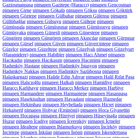
Gaziosmanpaşa
pimapen Gazitepe (Haraççı)
pimapen Gençosman
pimapen Girne
pimapen Gökalp
pimapen Göksu
pimapen Göktürk
pimapen Göztepe
pimapen Gülbahar
pimapen Gülensu
pimapen
Güllübağlar
pimapen Gülsuyu
pimapen Gültepe
pimapen
Gümüşpala
pimapen Gümüşpınar
pimapen Gümüşsuyu
pimapen
Gümüşyaka
pimapen Güneşli
pimapen Güneştepe
pimapen
Güngören
pimapen Güngören pimapen Akıncılar
pimapen Gürpınar
pimapen Gürsel
pimapen Güven
pimapen Güvercintepe
pimapen
Güzelce
pimapen Güzeltepe
pimapen Güzelyalı
pimapen Güzelyurt
(Haramidere)
pimapen Habibler
pimapen Hacı Ahmet
pimapen
Hacıkadın
pimapen Hacıkasım
pimapen Hacımimi
pimapen
Hadımköy Hastane
pimapen Hadımköy İstasyon
pimapen
Hadımköy Nakkaş
pimapen Hadımköy Sazlıbosna
pimapen
Halaskargazi
pimapen Halide Edip Adıvar
pimapen Halil Rıfat Paşa
pimapen Halıcıoğlu
pimapen Halkalı
pimapen Hamidiye
pimapen
Haraççı Karlıbayır
pimapen Haraççı Merkez
pimapen Harbiye
pimapen Harmandere
pimapen Harmantepe
pimapen Hasanpaşa
pimapen Hasekisultan
pimapen Havaalanı
pimapen Haznedar
pimapen Hekimbaşı
pimapen Heybeliada
pimapen Hicret
pimapen
Hırkaişerif
pimapen Hobyar (Eminönü)
pimapen Hoca Giyasettin
pimapen Hocapaşa
pimapen Hürriyet
pimapen Hüseyinağa
pimapen
Huzur
pimapen İcadiye
pimapen İçerenköy
pimapen İçmeler
pimapen İdealtepe
pimapen Ihlamurkuyu
pimapen İncirköy
pimapen
İncirtepe
pimapen İnkılap
pimapen İnönü
pimapen İskenderpaşa
pimapen İslambey
pimapen İsmetpaşa
pimapen İstasyon
pimapen