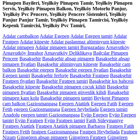
Pimapen Bayileri, Yeşilköy Pimapen Tamir, Yeşilköy Pimapen
Servis, Yeşilköy Pimapen Balkon, Yeşilköy Motorlu Panjur,
Yeşilköy Pvc Pencere, Yeşilköy Pencere Sistemleri, Yeşilköy
Panjur Panjur Tamir, Yeşilköy Pimapen Tamircisi, Yeşilköy
Kepenk Tamircisi, Yeşilköy Pvc Tamiri,
Adalar cambalkon
Adalar Egepen
Adalar Egepen tamiri
Adalar
Fıratpen
Adalar küpeşte
Adalar paslanmaz alüminyum küpeşte
Adalar pimapen
Adalar pimapen tamiri Burgazadası
Arnavutköy
Arnavutköy İmrahor
Arnavutköy Deliklikaya
Bağcılar Pimapen
Pencere
Başakşehir
Başakşehir ahşap pimapen
Başakşehir ahşap
pimapen fiyatları
Başakşehir alüminyum küpeşte
Başakşehir cam
balkon
Başakşehir egepen
Başakşehir egepen fiyatları
Başakşehir
Egepen tamiri
Başakşehir ferforje
Başakşehir Fıratpen
Başakşehir
Fıratpen fiyatları
Başakşehir Fıratpen tamiri
Başakşehir kış bahçesi
Başakşehir küpeşte
Başakşehir pimapen çocuk kilidi
Başakşehir
pimapen fiyatları
Başakşehir pimapen güvenlik kilidi
Başakşehir
pimapen kapı kolu
Başakşehir pimapen tamiri
Beykent Pimapen
cam balkon Gaziosmanpaşa
Egepen Atatürk
Egepen Fatih
Egepen
Fetih
egepen Gaziosmanpaşa
Egepen heybeliada
Egepen tamiri
Anadolu
egepen tamiri Gaziosmanpaşa
Eyüp Egepen
Eyüp Egepen
tamiri
Eyüp Fıratpen
Eyüp Fıratpen tamiri
Fatih Süleymaniye
Fıratpen Atatürk
Fıratpen Atatürk pimapen Barbaros
Fıratpen Fatih
Fıratpen Fetih
fıratpen Gaziosmanpaşa
Fıratpen Heybeliada
Fıratpen
Nizam
Güngören ahşap pimapen
Güngören Fıratpen
Güngören