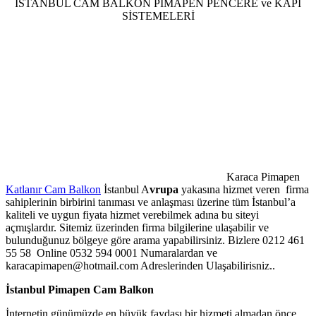
İSTANBUL CAM BALKON PİMAPEN PENCERE ve KAPI
SİSTEMELERİ
Karaca Pimapen
Katlanır Cam Balkon
İstanbul A
vrupa
yakasına hizmet veren firma
sahiplerinin birbirini tanıması ve anlaşması üzerine tüm İstanbul’a
kaliteli ve uygun fiyata hizmet verebilmek adına bu siteyi
açmışlardır. Sitemiz üzerinden firma bilgilerine ulaşabilir ve
bulunduğunuz bölgeye göre arama yapabilirsiniz. Bizlere 0212 461
55 58 Online 0532 594 0001 Numaralardan ve
karacapimapen@hotmail.com Adreslerinden Ulaşabilirisniz..
İstanbul Pimapen Cam Balkon
İnternetin günümüzde en büyük faydası bir hizmeti almadan önce