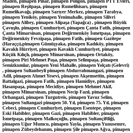
Maden, pimapen Pınar, pimapen Poligon, pimapen PTT Evleri,
pimapen Reşitpaşa, pimapen Rumelihisarı, pimapen
Rumelikavağı, pimapen Sarıyer Merkez, pimapen Tarabya,
pimapen Yeniköy, pimapen Yenimahalle, pimapen Silivri
pimapen Alibey, pimapen Alipaşa (Yapağca) , pimapen Büyük
Çavuşlu, pimapen Cumhuriyet, pimapen Çanta Fatih, pimapen
Çanta Mimarsinan, pimapen Değirmenköy İsmetpaşa, pimapen
Değirmenköy Fevzipaşa, pimapen Fatih, pimapen Gazitepe
(Haraççı),pimapen Gümüşyaka, pimapen Kadıköy, pimapen
Kavaklı Hürriyet, pimapen Kavaklı Cumhuriyet, pimapen
Küçük Kılıçlı, pimapen Mimarsinan, pimapen Ortaköy,
pimapen Piri Mehmet Paşa, pimapen Selimpaşa, pimapen
Semizkumlar, pimapen Yeni Mahalle, pimapen Yolçatı (Gelevri)
, pimapen Sultanbeyli pimapen Abdurrahmangazi, pimapen
Adil, pimapen Ahmet Yesevi, pimapen Akşemsettin, pimapen
Battalgazi, pimapen Fatih, pimapen Hamidiye, pimapen
Hasanpaşa, pimapen Mecidiye, pimapen Mehmet Akif,
pimapen Mimarsinan, pimapen Necip Fazıl, pimapen
Orhangazi, pimapen Turgutreis, pimapen Yavuz Selim,
pimapen Sultangazi pimapen 50. Yıl, pimapen 75. Yıl, pimapen
Cebeci, pimapen Cumhuriyet, pimapen Esentepe, pimapen
Eski Habibler, pimapen Gazi, pimapen Habibler, pimapen
İsmetpaşa, pimapen Malkoçoğlu, pimapen Sultançiftliği,
pimapen Uğur Mumcu, pimapen Yayla, pimapen Yunusemre,
pimapen Zübeydehanım, pimapen Şile pimapen Ağva, pimapen