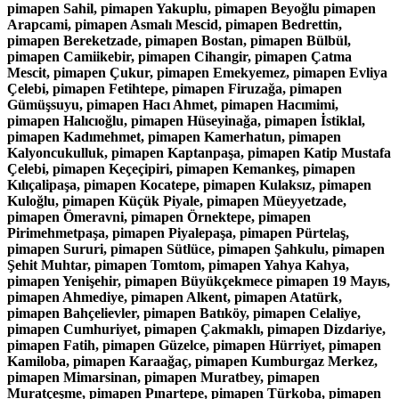
pimapen Sahil, pimapen Yakuplu, pimapen Beyoğlu pimapen
Arapcami, pimapen Asmalı Mescid, pimapen Bedrettin,
pimapen Bereketzade, pimapen Bostan, pimapen Bülbül,
pimapen Camiikebir, pimapen Cihangir, pimapen Çatma
Mescit, pimapen Çukur, pimapen Emekyemez, pimapen Evliya
Çelebi, pimapen Fetihtepe, pimapen Firuzağa, pimapen
Gümüşsuyu, pimapen Hacı Ahmet, pimapen Hacımimi,
pimapen Halıcıoğlu, pimapen Hüseyinağa, pimapen İstiklal,
pimapen Kadımehmet, pimapen Kamerhatun, pimapen
Kalyoncukulluk, pimapen Kaptanpaşa, pimapen Katip Mustafa
Çelebi, pimapen Keçeçipiri, pimapen Kemankeş, pimapen
Kılıçalipaşa, pimapen Kocatepe, pimapen Kulaksız, pimapen
Kuloğlu, pimapen Küçük Piyale, pimapen Müeyyetzade,
pimapen Ömeravni, pimapen Örnektepe, pimapen
Pirimehmetpaşa, pimapen Piyalepaşa, pimapen Pürtelaş,
pimapen Sururi, pimapen Sütlüce, pimapen Şahkulu, pimapen
Şehit Muhtar, pimapen Tomtom, pimapen Yahya Kahya,
pimapen Yenişehir, pimapen Büyükçekmece pimapen 19 Mayıs,
pimapen Ahmediye, pimapen Alkent, pimapen Atatürk,
pimapen Bahçelievler, pimapen Batıköy, pimapen Celaliye,
pimapen Cumhuriyet, pimapen Çakmaklı, pimapen Dizdariye,
pimapen Fatih, pimapen Güzelce, pimapen Hürriyet, pimapen
Kamiloba, pimapen Karaağaç, pimapen Kumburgaz Merkez,
pimapen Mimarsinan, pimapen Muratbey, pimapen
Muratçeşme, pimapen Pınartepe, pimapen Türkoba, pimapen