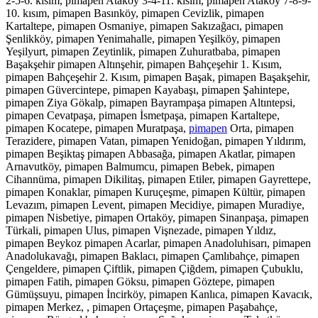
2-5-6. kısım, pimapen Ataköy 3-4-11. kısım, pimapen Ataköy 7-8-9-
10. kısım, pimapen Basınköy, pimapen Cevizlik, pimapen
Kartaltepe, pimapen Osmaniye, pimapen Sakızağacı, pimapen
Şenlikköy, pimapen Yenimahalle, pimapen Yeşilköy, pimapen
Yeşilyurt, pimapen Zeytinlik, pimapen Zuhuratbaba, pimapen
Başakşehir pimapen Altınşehir, pimapen Bahçeşehir 1. Kısım,
pimapen Bahçeşehir 2. Kısım, pimapen Başak, pimapen Başakşehir,
pimapen Güvercintepe, pimapen Kayabaşı, pimapen Şahintepe,
pimapen Ziya Gökalp, pimapen Bayrampaşa pimapen Altıntepsi,
pimapen Cevatpaşa, pimapen İsmetpaşa, pimapen Kartaltepe,
pimapen Kocatepe, pimapen Muratpaşa,
pimapen
Orta, pimapen
Terazidere, pimapen Vatan, pimapen Yenidoğan, pimapen Yıldırım,
pimapen Beşiktaş pimapen Abbasağa, pimapen Akatlar, pimapen
Arnavutköy, pimapen Balmumcu, pimapen Bebek, pimapen
Cihannüma, pimapen Dikilitaş, pimapen Etiler, pimapen Gayrettepe,
pimapen Konaklar, pimapen Kuruçeşme, pimapen Kültür, pimapen
Levazım, pimapen Levent, pimapen Mecidiye, pimapen Muradiye,
pimapen Nisbetiye, pimapen Ortaköy, pimapen Sinanpaşa, pimapen
Türkali, pimapen Ulus, pimapen Vişnezade, pimapen Yıldız,
pimapen Beykoz pimapen Acarlar, pimapen Anadoluhisarı, pimapen
Anadolukavağı, pimapen Baklacı, pimapen Çamlıbahçe, pimapen
Çengeldere, pimapen Çiftlik, pimapen Çiğdem, pimapen Çubuklu,
pimapen Fatih, pimapen Göksu, pimapen Göztepe, pimapen
Gümüşsuyu, pimapen İncirköy, pimapen Kanlıca, pimapen Kavacık,
pimapen Merkez, , pimapen Ortaçeşme, pimapen Paşabahçe,