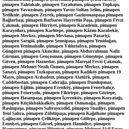
pimapen Tahtakale, pimapen Tayahatun, pimapen Topkapı,
pimapen Yavuzsinan, pimapen Yavuz Sultan Selim, pimapen
Yedikule, pimapen Zeyrek, pimapen Gaziosmanpaşa pimapen
Bağlarbaşı, pimapen Barbaros Hayrettin Paşa, pimapen Fevzi
Çakmak, pimapen Hürriyet, pimapen Karadeniz, pimapen
Karayolları, pimapen Karlıtepe, pimapen Kâzım Karabekir,
pimapen Merkez, pimapen Mevlana, pimapen Pazariçi,
pimapen Sarıgöl, pimapen Şemsipaşa, pimapen Yenidoğan,
pimapen Yenimahalle, pimapen Yıldıztabya, pimapen
Güngören pimapen Akıncılar, pimapen Abdurrahman Nafiz
Gürman, pimapen Gençosman, pimapen Güneştepe, pimapen
Güven, pimapen Haznedar, pimapen Mareşal Fevzi Çakmak,
pimapen Mehmet Nezih Özmen, pimapen Merkez, pimapen
Sanayi, pimapen Tozkoparan, pimapen Kadıköy pimapen 19
Mayıs, pimapen Acıbadem, pimapen Atatürk, pimapen
Caddebostan, pimapen Caferağa, pimapen Dumlupınar,
pimapen Eğitim, pimapen Erenköy, pimapen Fenerbahçe,
pimapen Feneryolu, pimapen Fikirtepe, pimapen Göztepe,
pimapen Hasanpaşa, pimapen İçerenköy, pimapen Kozyatağı,
pimapen Küçükbakkalköy, pimapen Osmanağa, pimapen
Rasimpaşa, pimapen Sahrayıcedid, pimapen Suadiye, pimapen
Yeni Sahra, pimapen Zühtüpaşa, pimapen Kağıthane pimapen
Çağlayan, pimapen Çeliktepe, pimapen Gültepe, pimapen
Emniyet, pimapen Gürsel, pimapen Hamidiye, pimapen
Harmantepe, pimapen Hürriyet, pimapen Mehmet Akif Ersoy,