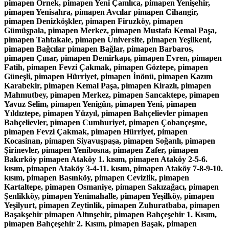
pimapen Örnek, pimapen Yeni Çamlıca, pimapen Yenişehir,
pimapen Yenisahra, pimapen Avcılar pimapen Cihangir,
pimapen Denizköşkler, pimapen Firuzköy, pimapen
Gümüşpala, pimapen Merkez, pimapen Mustafa Kemal Paşa,
pimapen Tahtakale, pimapen Üniversite, pimapen Yeşilkent,
pimapen Bağcılar pimapen Bağlar, pimapen Barbaros,
pimapen Çınar, pimapen Demirkapı, pimapen Evren, pimapen
Fatih, pimapen Fevzi Çakmak, pimapen Göztepe, pimapen
Güneşli, pimapen Hürriyet, pimapen İnönü, pimapen Kazım
Karabekir, pimapen Kemal Paşa, pimapen Kirazlı, pimapen
Mahmutbey, pimapen Merkez, pimapen Sancaktepe, pimapen
Yavuz Selim, pimapen Yenigün, pimapen Yeni, pimapen
Yıldıztepe, pimapen Yüzyıl, pimapen Bahçelievler pimapen
Bahçelievler, pimapen Cumhuriyet, pimapen Çobançeşme,
pimapen Fevzi Çakmak, pimapen Hürriyet, pimapen
Kocasinan, pimapen Siyavuşpaşa, pimapen Soğanlı, pimapen
Şirinevler, pimapen Yenibosna, pimapen Zafer, pimapen
Bakırköy pimapen Ataköy 1. kısım, pimapen Ataköy 2-5-6.
kısım, pimapen Ataköy 3-4-11. kısım, pimapen Ataköy 7-8-9-10.
kısım, pimapen Basınköy, pimapen Cevizlik, pimapen
Kartaltepe, pimapen Osmaniye, pimapen Sakızağacı, pimapen
Şenlikköy, pimapen Yenimahalle, pimapen Yeşilköy, pimapen
Yeşilyurt, pimapen Zeytinlik, pimapen Zuhuratbaba, pimapen
Başakşehir pimapen Altınşehir, pimapen Bahçeşehir 1. Kısım,
pimapen Bahçeşehir 2. Kısım, pimapen Başak, pimapen