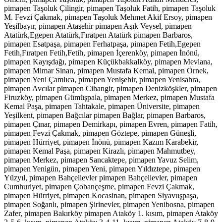
pimapen Taşoluk Çilingir, pimapen Taşoluk Fatih, pimapen Taşoluk
M. Fevzi Çakmak, pimapen Taşoluk Mehmet Akif Ersoy, pimapen
Yeşilbayır, pimapen Ataşehir pimapen Aşık Veysel, pimapen
Atatürk,Egepen Atatürk,Fıratpen Atatürk pimapen Barbaros,
pimapen Esatpaşa, pimapen Ferhatpaşa, pimapen Fetih,Egepen
Fetih,Fıratpen Fetih,Fetih, pimapen İçerenköy, pimapen İnönü,
pimapen Kayışdağı, pimapen Küçükbakkalköy, pimapen Mevlana,
pimapen Mimar Sinan, pimapen Mustafa Kemal, pimapen Örnek,
pimapen Yeni Çamlıca, pimapen Yenişehir, pimapen Yenisahra,
pimapen Avcılar pimapen Cihangir, pimapen Denizköşkler, pimapen
Firuzköy, pimapen Gümüşpala, pimapen Merkez, pimapen Mustafa
Kemal Paşa, pimapen Tahtakale, pimapen Üniversite, pimapen
Yeşilkent, pimapen Bağcılar pimapen Bağlar, pimapen Barbaros,
pimapen Çınar, pimapen Demirkapı, pimapen Evren, pimapen Fatih,
pimapen Fevzi Çakmak, pimapen Göztepe, pimapen Güneşli,
pimapen Hürriyet, pimapen İnönü, pimapen Kazım Karabekir,
pimapen Kemal Paşa, pimapen Kirazlı, pimapen Mahmutbey,
pimapen Merkez, pimapen Sancaktepe, pimapen Yavuz Selim,
pimapen Yenigün, pimapen Yeni, pimapen Yıldıztepe, pimapen
Yüzyıl, pimapen Bahçelievler pimapen Bahçelievler, pimapen
Cumhuriyet, pimapen Çobançeşme, pimapen Fevzi Çakmak,
pimapen Hürriyet, pimapen Kocasinan, pimapen Siyavuşpaşa,
pimapen Soğanlı, pimapen Şirinevler, pimapen Yenibosna, pimapen
Zafer, pimapen Bakırköy pimapen Ataköy 1. kısım, pimapen Ataköy