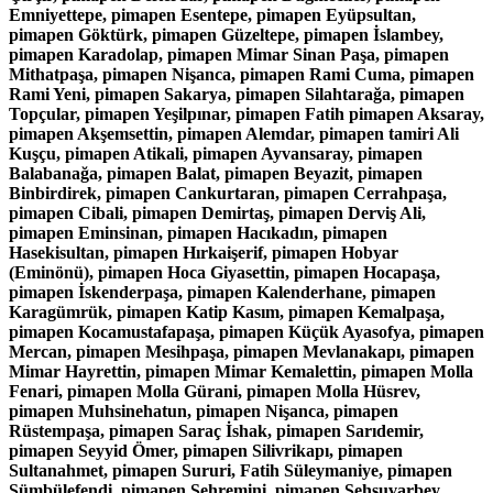
Emniyettepe, pimapen Esentepe, pimapen Eyüpsultan,
pimapen Göktürk, pimapen Güzeltepe, pimapen İslambey,
pimapen Karadolap, pimapen Mimar Sinan Paşa, pimapen
Mithatpaşa, pimapen Nişanca, pimapen Rami Cuma, pimapen
Rami Yeni, pimapen Sakarya, pimapen Silahtarağa, pimapen
Topçular, pimapen Yeşilpınar, pimapen Fatih pimapen Aksaray,
pimapen Akşemsettin, pimapen Alemdar, pimapen tamiri Ali
Kuşçu, pimapen Atikali, pimapen Ayvansaray, pimapen
Balabanağa, pimapen Balat, pimapen Beyazit, pimapen
Binbirdirek, pimapen Cankurtaran, pimapen Cerrahpaşa,
pimapen Cibali, pimapen Demirtaş, pimapen Derviş Ali,
pimapen Eminsinan, pimapen Hacıkadın, pimapen
Hasekisultan, pimapen Hırkaişerif, pimapen Hobyar
(Eminönü), pimapen Hoca Giyasettin, pimapen Hocapaşa,
pimapen İskenderpaşa, pimapen Kalenderhane, pimapen
Karagümrük, pimapen Katip Kasım, pimapen Kemalpaşa,
pimapen Kocamustafapaşa, pimapen Küçük Ayasofya, pimapen
Mercan, pimapen Mesihpaşa, pimapen Mevlanakapı, pimapen
Mimar Hayrettin, pimapen Mimar Kemalettin, pimapen Molla
Fenari, pimapen Molla Gürani, pimapen Molla Hüsrev,
pimapen Muhsinehatun, pimapen Nişanca, pimapen
Rüstempaşa, pimapen Saraç İshak, pimapen Sarıdemir,
pimapen Seyyid Ömer, pimapen Silivrikapı, pimapen
Sultanahmet, pimapen Sururi, Fatih Süleymaniye, pimapen
Sümbülefendi, pimapen Şehremini, pimapen Şehsuvarbey,