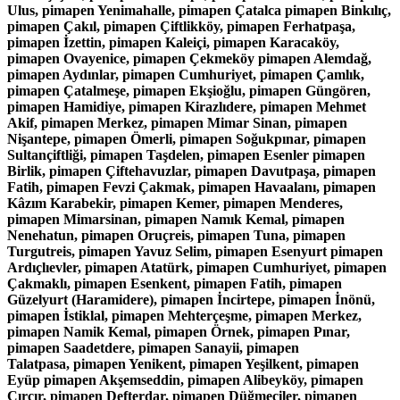
Ulus, pimapen Yenimahalle, pimapen Çatalca pimapen Binkılıç,
pimapen Çakıl, pimapen Çiftlikköy, pimapen Ferhatpaşa,
pimapen İzettin, pimapen Kaleiçi, pimapen Karacaköy,
pimapen Ovayenice, pimapen Çekmeköy pimapen Alemdağ,
pimapen Aydınlar, pimapen Cumhuriyet, pimapen Çamlık,
pimapen Çatalmeşe, pimapen Ekşioğlu, pimapen Güngören,
pimapen Hamidiye, pimapen Kirazlıdere, pimapen Mehmet
Akif, pimapen Merkez, pimapen Mimar Sinan, pimapen
Nişantepe, pimapen Ömerli, pimapen Soğukpınar, pimapen
Sultançiftliği, pimapen Taşdelen, pimapen Esenler pimapen
Birlik, pimapen Çiftehavuzlar, pimapen Davutpaşa, pimapen
Fatih, pimapen Fevzi Çakmak, pimapen Havaalanı, pimapen
Kâzım Karabekir, pimapen Kemer, pimapen Menderes,
pimapen Mimarsinan, pimapen Namık Kemal, pimapen
Nenehatun, pimapen Oruçreis, pimapen Tuna, pimapen
Turgutreis, pimapen Yavuz Selim, pimapen Esenyurt pimapen
Ardıçlıevler, pimapen Atatürk, pimapen Cumhuriyet, pimapen
Çakmaklı, pimapen Esenkent, pimapen Fatih, pimapen
Güzelyurt (Haramidere), pimapen İncirtepe, pimapen İnönü,
pimapen İstiklal, pimapen Mehterçeşme, pimapen Merkez,
pimapen Namik Kemal, pimapen Örnek, pimapen Pınar,
pimapen Saadetdere, pimapen Sanayii, pimapen
Talatpasa, pimapen Yenikent, pimapen Yeşilkent, pimapen
Eyüp pimapen Akşemseddin, pimapen Alibeyköy, pimapen
Çırçır, pimapen Defterdar, pimapen Düğmeciler, pimapen