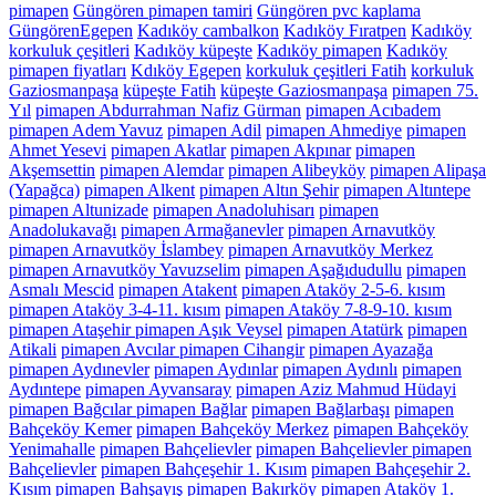
pimapen
Güngören pimapen tamiri
Güngören pvc kaplama
GüngörenEgepen
Kadıköy cambalkon
Kadıköy Fıratpen
Kadıköy
korkuluk çeşitleri
Kadıköy küpeşte
Kadıköy pimapen
Kadıköy
pimapen fiyatları
Kdıköy Egepen
korkuluk çeşitleri Fatih
korkuluk
Gaziosmanpaşa
küpeşte Fatih
küpeşte Gaziosmanpaşa
pimapen 75.
Yıl
pimapen Abdurrahman Nafiz Gürman
pimapen Acıbadem
pimapen Adem Yavuz
pimapen Adil
pimapen Ahmediye
pimapen
Ahmet Yesevi
pimapen Akatlar
pimapen Akpınar
pimapen
Akşemsettin
pimapen Alemdar
pimapen Alibeyköy
pimapen Alipaşa
(Yapağca)
pimapen Alkent
pimapen Altın Şehir
pimapen Altıntepe
pimapen Altunizade
pimapen Anadoluhisarı
pimapen
Anadolukavağı
pimapen Armağanevler
pimapen Arnavutköy
pimapen Arnavutköy İslambey
pimapen Arnavutköy Merkez
pimapen Arnavutköy Yavuzselim
pimapen Aşağıdudullu
pimapen
Asmalı Mescid
pimapen Atakent
pimapen Ataköy 2-5-6. kısım
pimapen Ataköy 3-4-11. kısım
pimapen Ataköy 7-8-9-10. kısım
pimapen Ataşehir pimapen Aşık Veysel
pimapen Atatürk
pimapen
Atikali
pimapen Avcılar pimapen Cihangir
pimapen Ayazağa
pimapen Aydınevler
pimapen Aydınlar
pimapen Aydınlı
pimapen
Aydıntepe
pimapen Ayvansaray
pimapen Aziz Mahmud Hüdayi
pimapen Bağcılar pimapen Bağlar
pimapen Bağlarbaşı
pimapen
Bahçeköy Kemer
pimapen Bahçeköy Merkez
pimapen Bahçeköy
Yenimahalle
pimapen Bahçelievler
pimapen Bahçelievler pimapen
Bahçelievler
pimapen Bahçeşehir 1. Kısım
pimapen Bahçeşehir 2.
Kısım
pimapen Bahşayış
pimapen Bakırköy pimapen Ataköy 1.