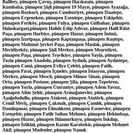
Balibey, pimapen Çavuş, pimapen Hacıkasım, pimapen
Kumbaba, pimapen Şişli pimapen 19 Mayıs, pimapen Ayazağa,
pimapen Bozkurt, pimapen Cumhuriyet, pimapen Duatepe,
pimapen Ergenekon, pimapen Esentepe, pimapen Eskişehir,
pimapen Feriköy, pimapen Fulya, pimapen Gülbahar, pimapen
Halaskargazi,pimapen Halide Edip Adıvar, pimapen Halil Rıfat
Paşa, pimapen Harbiye, pimapen Huzur, pimapen İnönü,
pimapen İzzetpaşa, pimapen Kaptanpaşa, pimapen Kuştepe,
pimapen Mahmut Şevket Paşa, pimapen Maslak, pimapen
Mecidiyeköy, pimapen Şişli Merkez, pimapen Meşrutiyet,
pimapen Paşa, pimapen Teşvikiye, pimapen Yayla, pimapen
Tuzla pimapen Anadolu, pimapen Aydınlı, pimapen Aydıntepe,
pimapen Cami, pimapen Evliya Çelebi, pimapen Fatih,
pimapen Fırat, pimapen İçmeler, pimapen İstasyon, pimapen
Merkez, pimapen Mescit, pimapen Mimar Sinan, pimapen
Orta, pimapen Postane, pimapen Şifa, pimapen Tepeören,
pimapen Yayla, pimapen Ümraniye, pimapen Adem Yavuz,
pimapen Altın Şehir, pimapen Armağanevler, pimapen
Aşağıdudullu, pimapen Atakent, pimapen Atatürk, pimapen
Cemil Meriç, pimapen Çakmak, pimapen Çamlık, pimapen
Dumlupınar, pimapen Elmalıkent, pimapen Esenevler, pimapen
Esenşehir, pimapen Fatih Sultan Mehmet, pimapen Hekimbaşı,
pimapen Huzur, pimapen Ihlamurkuyu, pimapen İnkılap,
pimapen İstiklal, pimapen Kazım Karabekir, pimapen Mehmet
Akif, pimapen Madenler, pimapen Namık