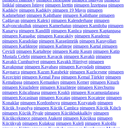
İstiklal
pimapen İstinye
pimapen İzettin
pimapen İzzetpaşa
pimapen
Kadıköy
pimapen Kadıköy pimapen 19 Mayıs
pimapen
Kadımehmet
pimapen Kağıthane
pimapen Kağıthane pimapen
Çağlayan
pimapen Kaleiçi
pimapen Kalenderhane
pimapen
Kalyoncukulluk
pimapen Kamerhatun
pimapen Kamiloba
pimapen
Kanarya
pimapen Kandilli
pimapen Kanlıca
pimapen Kaptanpaşa
pimapen Karaağaç
pimapen Karacaköy
pimapen Karadeniz
pimapen Karadolap
pimapen Karagümrük
pimapen Karayolları
pimapen Karlıktepe
pimapen Karlıtepe
pimapen Kartal pimapen
Cevizli
pimapen Kartaltepe
pimapen Katip Kasım
pimapen Katip
Mustafa Çelebi
pimapen Kavacık
pimapen Kavaklı
pimapen
Kavaklı Cumhuriyet
pimapen Kavaklı Hürriyet
pimapen
Kavakpınar
pimapen Kayabaşı
pimapen Kayışdağı
pimapen
Kaynarca
pimapen Kazım Karabekir
pimapen Kazlıçeşme
pimapen
Keçeçipiri
pimapen Kemal Paşa
pimapen Kemal Türkler
pimapen
Kemalpaşa
pimapen Kemankeş
pimapen Kemer
pimapen Kirazlı
pimapen Kirazlıdere
pimapen Kirazlıtepe
pimapen Kireçburnu
pimapen Kılıçalipaşa
pimapen Kısıklı
pimapen Kocamustafapaşa
pimapen Kocasinan
pimapen Kocataş
pimapen Kocatepe
pimapen
Konaklar
pimapen Kordonboyu
pimapen Kozyatağı
pimapen
Küçük Ayasofya
pimapen Küçük Çamlıca
pimapen Küçük Kılıçlı
pimapen Küçük Piyale
pimapen Küçükbakkalköy
pimapen
Küçükçekmece pimapen Atakent
pimapen Küçüksu
pimapen
Küçükyalı
pimapen Kulaksız
pimapen Kuleli
pimapen Kuloğlu