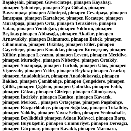
Başakşehir, pimapen Güvercintepe, pimapen Kayabaşı,
pimapen Şahintepe, pimapen Ziya Gökalp, pimapen
Bayrampaşa pimapen Altıntepsi, pimapen Cevatpaşa, pimapen
İsmetpaşa, pimapen Kartaltepe, pimapen Kocatepe, pimapen
Muratpaşa, pimapen Orta, pimapen Terazidere, pimapen
Vatan, pimapen Yenidoğan, pimapen Yıldırım, pimapen
Beşiktaş pimapen Abbasağa, pimapen Akatlar, pimapen
Arnavutköy, pimapen Balmumcu, pimapen Bebek, pimapen
Cihannüma, pimapen Dikilitaş, pimapen Etiler, pimapen
Gayrettepe, pimapen Konaklar, pimapen Kuruçeşme, pimapen
Kültür, pimapen Levazım, pimapen Levent, pimapen Mecidiye,
pimapen Muradiye, pimapen Nisbetiye, pimapen Ortaköy,
pimapen Sinanpaşa, pimapen Türkali, pimapen Ulus, pimapen
Vişnezade, pimapen Yıldız, pimapen Beykoz pimapen Acarlar,
pimapen Anadoluhisarı, pimapen Anadolukavağı, pimapen
Baklacı, pimapen Çamlıbahçe, pimapen Çengeldere, pimapen
Çiftlik, pimapen Çiğdem, pimapen Çubuklu, pimapen Fatih,
pimapen Göksu, pimapen Göztepe, pimapen Gümüşsuyu,
pimapen İncirköy, pimapen Kanlıca, pimapen Kavacık,
pimapen Merkez, , pimapen Ortaçeşme, pimapen Paşabahçe,
pimapen Rüzgarlıbahçe, pimapen Soğuksu, pimapen Tokatköy,
pimapen Yalıköy, pimapen Yavuz Selim, pimapen Yenimahalle,
pimapen Beylikdüzü pimapen Adnan Kahveci, pimapen Barış,
pimapen Büyükşehir, pimapen Cumhuriyet, pimapen Dereağzı,
pimapen Gürpınar, pimapen Kavaklı, pimapen Marmara,