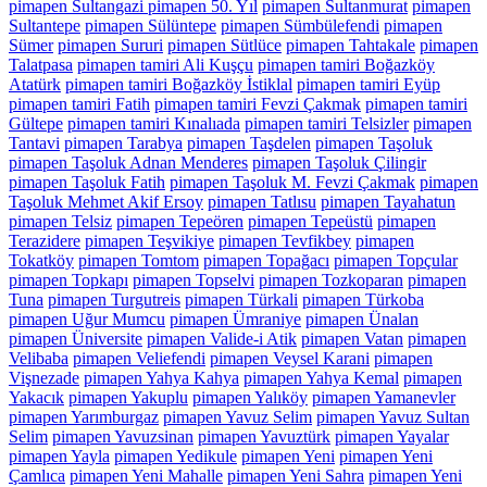
pimapen Sultangazi pimapen 50. Yıl
pimapen Sultanmurat
pimapen
Sultantepe
pimapen Sülüntepe
pimapen Sümbülefendi
pimapen
Sümer
pimapen Sururi
pimapen Sütlüce
pimapen Tahtakale
pimapen
Talatpasa
pimapen tamiri Ali Kuşçu
pimapen tamiri Boğazköy
Atatürk
pimapen tamiri Boğazköy İstiklal
pimapen tamiri Eyüp
pimapen tamiri Fatih
pimapen tamiri Fevzi Çakmak
pimapen tamiri
Gültepe
pimapen tamiri Kınalıada
pimapen tamiri Telsizler
pimapen
Tantavi
pimapen Tarabya
pimapen Taşdelen
pimapen Taşoluk
pimapen Taşoluk Adnan Menderes
pimapen Taşoluk Çilingir
pimapen Taşoluk Fatih
pimapen Taşoluk M. Fevzi Çakmak
pimapen
Taşoluk Mehmet Akif Ersoy
pimapen Tatlısu
pimapen Tayahatun
pimapen Telsiz
pimapen Tepeören
pimapen Tepeüstü
pimapen
Terazidere
pimapen Teşvikiye
pimapen Tevfikbey
pimapen
Tokatköy
pimapen Tomtom
pimapen Topağacı
pimapen Topçular
pimapen Topkapı
pimapen Topselvi
pimapen Tozkoparan
pimapen
Tuna
pimapen Turgutreis
pimapen Türkali
pimapen Türkoba
pimapen Uğur Mumcu
pimapen Ümraniye
pimapen Ünalan
pimapen Üniversite
pimapen Valide-i Atik
pimapen Vatan
pimapen
Velibaba
pimapen Veliefendi
pimapen Veysel Karani
pimapen
Vişnezade
pimapen Yahya Kahya
pimapen Yahya Kemal
pimapen
Yakacık
pimapen Yakuplu
pimapen Yalıköy
pimapen Yamanevler
pimapen Yarımburgaz
pimapen Yavuz Selim
pimapen Yavuz Sultan
Selim
pimapen Yavuzsinan
pimapen Yavuztürk
pimapen Yayalar
pimapen Yayla
pimapen Yedikule
pimapen Yeni
pimapen Yeni
Çamlıca
pimapen Yeni Mahalle
pimapen Yeni Sahra
pimapen Yeni