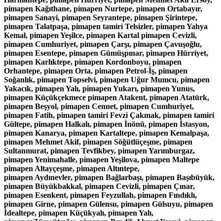
pimapen Kağıthane, pimapen Nurtepe, pimapen Ortabayır,
pimapen Sanayi, pimapen Seyrantepe, pimapen Şirintepe,
pimapen Talatpaşa, pimapen tamiri Telsizler, pimapen Yahya
Kemal, pimapen Yeşilce, pimapen Kartal pimapen Cevizli,
pimapen Cumhuriyet, pimapen Çarşı, pimapen Çavuşoğlu,
pimapen Esentepe, pimapen Gümüşpınar, pimapen Hürriyet,
pimapen Karlıktepe, pimapen Kordonboyu, pimapen
Orhantepe, pimapen Orta, pimapen Petrol-İş, pimapen
Soğanlık, pimapen Topselvi, pimapen Uğur Mumcu, pimapen
Yakacık, pimapen Yalı, pimapen Yukarı, pimapen Yunus,
pimapen Küçükçekmece pimapen Atakent, pimapen Atatürk,
pimapen Beşyol, pimapen Cennet, pimapen Cumhuriyet,
pimapen Fatih, pimapen tamiri Fevzi Çakmak, pimapen tamiri
Gültepe, pimapen Halkalı, pimapen İnönü, pimapen İstasyon,
pimapen Kanarya, pimapen Kartaltepe, pimapen Kemalpaşa,
pimapen Mehmet Akif, pimapen Söğütlüçeşme, pimapen
Sultanmurat, pimapen Tevfikbey, pimapen Yarımburgaz,
pimapen Yenimahalle, pimapen Yeşilova, pimapen Maltepe
pimapen Altayçeşme, pimapen Altıntepe,
pimapen Aydınevler, pimapen Bağlarbaşı, pimapen Başıbüyük,
pimapen Büyükbakkal, pimapen Cevizli, pimapen Çınar,
pimapen Esenkent, pimapen Feyzullah, pimapen Fındıklı,
pimapen Girne, pimapen Gülensu, pimapen Gülsuyu, pimapen
İdealtepe, pimapen Küçükyalı, pimapen Yalı,