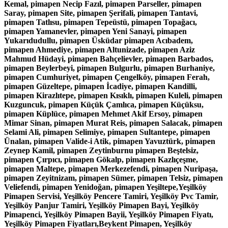
Kemal, pimapen Necip Fazıl, pimapen Parseller, pimapen
Saray, pimapen Site, pimapen Şerifali, pimapen Tantavi,
pimapen Tatlısu, pimapen Tepeüstü, pimapen Topağacı,
pimapen Yamanevler, pimapen Yeni Sanayi, pimapen
Yukarıdudullu, pimapen Üsküdar pimapen Acıbadem,
pimapen Ahmediye, pimapen Altunizade, pimapen Aziz
Mahmud Hüdayi, pimapen Bahçelievler, pimapen Barbados,
pimapen Beylerbeyi, pimapen Bulgurlu, pimapen Burhaniye,
pimapen Cumhuriyet, pimapen Çengelköy, pimapen Ferah,
pimapen Güzeltepe, pimapen İcadiye, pimapen Kandilli,
pimapen Kirazlıtepe, pimapen Kısıklı, pimapen Kuleli, pimapen
Kuzguncuk, pimapen Küçük Çamlıca, pimapen Küçüksu,
pimapen Küplüce, pimapen Mehmet Akif Ersoy, pimapen
Mimar Sinan, pimapen Murat Reis, pimapen Salacak, pimapen
Selami Ali, pimapen Selimiye, pimapen Sultantepe, pimapen
Ünalan, pimapen Valide-i Atik, pimapen Yavuztürk, pimapen
Zeynep Kamil, pimapen Zeytinburnu pimapen Beştelsiz,
pimapen Çırpıcı, pimapen Gökalp, pimapen Kazlıçeşme,
pimapen Maltepe, pimapen Merkezefendi, pimapen Nuripaşa,
pimapen Zeyitnizam, pimapen Sümer, pimapen Telsiz, pimapen
Veliefendi, pimapen Yenidoğan, pimapen Yeşiltepe,Yeşilköy
Pimapen Servisi, Yeşilköy Pencere Tamiri, Yeşilköy Pvc Tamir,
Yeşilköy Panjur Tamiri, Yeşilköy Pimapen Bayi, Yeşilköy
Pimapenci, Yeşilköy Pimapen Bayii, Yeşilköy Pimapen Fiyatı,
Yeşilköy Pimapen Fiyatları,Beykent Pimapen, Yeşilköy