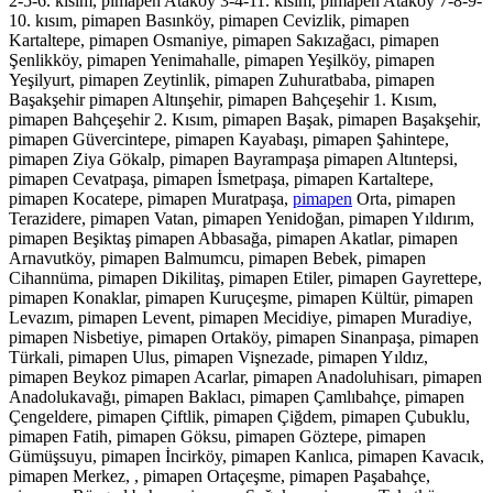
2-5-6. kısım, pimapen Ataköy 3-4-11. kısım, pimapen Ataköy 7-8-9-
10. kısım, pimapen Basınköy, pimapen Cevizlik, pimapen
Kartaltepe, pimapen Osmaniye, pimapen Sakızağacı, pimapen
Şenlikköy, pimapen Yenimahalle, pimapen Yeşilköy, pimapen
Yeşilyurt, pimapen Zeytinlik, pimapen Zuhuratbaba, pimapen
Başakşehir pimapen Altınşehir, pimapen Bahçeşehir 1. Kısım,
pimapen Bahçeşehir 2. Kısım, pimapen Başak, pimapen Başakşehir,
pimapen Güvercintepe, pimapen Kayabaşı, pimapen Şahintepe,
pimapen Ziya Gökalp, pimapen Bayrampaşa pimapen Altıntepsi,
pimapen Cevatpaşa, pimapen İsmetpaşa, pimapen Kartaltepe,
pimapen Kocatepe, pimapen Muratpaşa,
pimapen
Orta, pimapen
Terazidere, pimapen Vatan, pimapen Yenidoğan, pimapen Yıldırım,
pimapen Beşiktaş pimapen Abbasağa, pimapen Akatlar, pimapen
Arnavutköy, pimapen Balmumcu, pimapen Bebek, pimapen
Cihannüma, pimapen Dikilitaş, pimapen Etiler, pimapen Gayrettepe,
pimapen Konaklar, pimapen Kuruçeşme, pimapen Kültür, pimapen
Levazım, pimapen Levent, pimapen Mecidiye, pimapen Muradiye,
pimapen Nisbetiye, pimapen Ortaköy, pimapen Sinanpaşa, pimapen
Türkali, pimapen Ulus, pimapen Vişnezade, pimapen Yıldız,
pimapen Beykoz pimapen Acarlar, pimapen Anadoluhisarı, pimapen
Anadolukavağı, pimapen Baklacı, pimapen Çamlıbahçe, pimapen
Çengeldere, pimapen Çiftlik, pimapen Çiğdem, pimapen Çubuklu,
pimapen Fatih, pimapen Göksu, pimapen Göztepe, pimapen
Gümüşsuyu, pimapen İncirköy, pimapen Kanlıca, pimapen Kavacık,
pimapen Merkez, , pimapen Ortaçeşme, pimapen Paşabahçe,