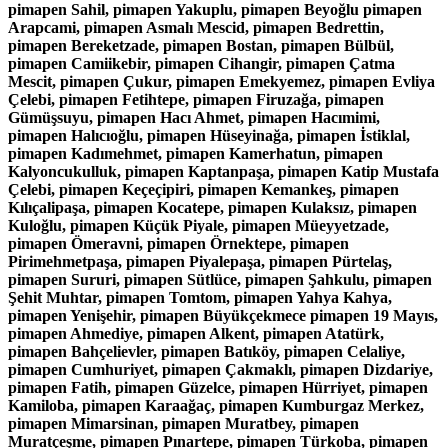
pimapen Sahil, pimapen Yakuplu, pimapen Beyoğlu pimapen
Arapcami, pimapen Asmalı Mescid, pimapen Bedrettin,
pimapen Bereketzade, pimapen Bostan, pimapen Bülbül,
pimapen Camiikebir, pimapen Cihangir, pimapen Çatma
Mescit, pimapen Çukur, pimapen Emekyemez, pimapen Evliya
Çelebi, pimapen Fetihtepe, pimapen Firuzağa, pimapen
Gümüşsuyu, pimapen Hacı Ahmet, pimapen Hacımimi,
pimapen Halıcıoğlu, pimapen Hüseyinağa, pimapen İstiklal,
pimapen Kadımehmet, pimapen Kamerhatun, pimapen
Kalyoncukulluk, pimapen Kaptanpaşa, pimapen Katip Mustafa
Çelebi, pimapen Keçeçipiri, pimapen Kemankeş, pimapen
Kılıçalipaşa, pimapen Kocatepe, pimapen Kulaksız, pimapen
Kuloğlu, pimapen Küçük Piyale, pimapen Müeyyetzade,
pimapen Ömeravni, pimapen Örnektepe, pimapen
Pirimehmetpaşa, pimapen Piyalepaşa, pimapen Pürtelaş,
pimapen Sururi, pimapen Sütlüce, pimapen Şahkulu, pimapen
Şehit Muhtar, pimapen Tomtom, pimapen Yahya Kahya,
pimapen Yenişehir, pimapen Büyükçekmece pimapen 19 Mayıs,
pimapen Ahmediye, pimapen Alkent, pimapen Atatürk,
pimapen Bahçelievler, pimapen Batıköy, pimapen Celaliye,
pimapen Cumhuriyet, pimapen Çakmaklı, pimapen Dizdariye,
pimapen Fatih, pimapen Güzelce, pimapen Hürriyet, pimapen
Kamiloba, pimapen Karaağaç, pimapen Kumburgaz Merkez,
pimapen Mimarsinan, pimapen Muratbey, pimapen
Muratçeşme, pimapen Pınartepe, pimapen Türkoba, pimapen