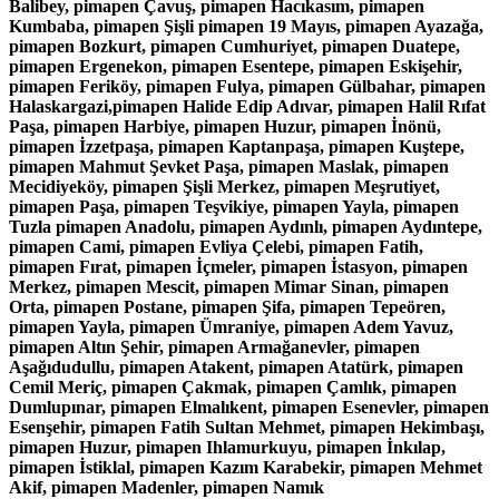
Balibey, pimapen Çavuş, pimapen Hacıkasım, pimapen
Kumbaba, pimapen Şişli pimapen 19 Mayıs, pimapen Ayazağa,
pimapen Bozkurt, pimapen Cumhuriyet, pimapen Duatepe,
pimapen Ergenekon, pimapen Esentepe, pimapen Eskişehir,
pimapen Feriköy, pimapen Fulya, pimapen Gülbahar, pimapen
Halaskargazi,pimapen Halide Edip Adıvar, pimapen Halil Rıfat
Paşa, pimapen Harbiye, pimapen Huzur, pimapen İnönü,
pimapen İzzetpaşa, pimapen Kaptanpaşa, pimapen Kuştepe,
pimapen Mahmut Şevket Paşa, pimapen Maslak, pimapen
Mecidiyeköy, pimapen Şişli Merkez, pimapen Meşrutiyet,
pimapen Paşa, pimapen Teşvikiye, pimapen Yayla, pimapen
Tuzla pimapen Anadolu, pimapen Aydınlı, pimapen Aydıntepe,
pimapen Cami, pimapen Evliya Çelebi, pimapen Fatih,
pimapen Fırat, pimapen İçmeler, pimapen İstasyon, pimapen
Merkez, pimapen Mescit, pimapen Mimar Sinan, pimapen
Orta, pimapen Postane, pimapen Şifa, pimapen Tepeören,
pimapen Yayla, pimapen Ümraniye, pimapen Adem Yavuz,
pimapen Altın Şehir, pimapen Armağanevler, pimapen
Aşağıdudullu, pimapen Atakent, pimapen Atatürk, pimapen
Cemil Meriç, pimapen Çakmak, pimapen Çamlık, pimapen
Dumlupınar, pimapen Elmalıkent, pimapen Esenevler, pimapen
Esenşehir, pimapen Fatih Sultan Mehmet, pimapen Hekimbaşı,
pimapen Huzur, pimapen Ihlamurkuyu, pimapen İnkılap,
pimapen İstiklal, pimapen Kazım Karabekir, pimapen Mehmet
Akif, pimapen Madenler, pimapen Namık