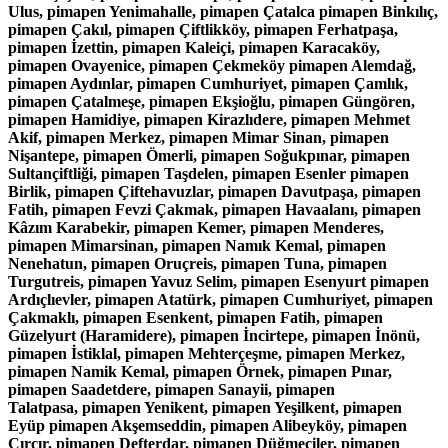
Ulus, pimapen Yenimahalle, pimapen Çatalca pimapen Binkılıç,
pimapen Çakıl, pimapen Çiftlikköy, pimapen Ferhatpaşa,
pimapen İzettin, pimapen Kaleiçi, pimapen Karacaköy,
pimapen Ovayenice, pimapen Çekmeköy pimapen Alemdağ,
pimapen Aydınlar, pimapen Cumhuriyet, pimapen Çamlık,
pimapen Çatalmeşe, pimapen Ekşioğlu, pimapen Güngören,
pimapen Hamidiye, pimapen Kirazlıdere, pimapen Mehmet
Akif, pimapen Merkez, pimapen Mimar Sinan, pimapen
Nişantepe, pimapen Ömerli, pimapen Soğukpınar, pimapen
Sultançiftliği, pimapen Taşdelen, pimapen Esenler pimapen
Birlik, pimapen Çiftehavuzlar, pimapen Davutpaşa, pimapen
Fatih, pimapen Fevzi Çakmak, pimapen Havaalanı, pimapen
Kâzım Karabekir, pimapen Kemer, pimapen Menderes,
pimapen Mimarsinan, pimapen Namık Kemal, pimapen
Nenehatun, pimapen Oruçreis, pimapen Tuna, pimapen
Turgutreis, pimapen Yavuz Selim, pimapen Esenyurt pimapen
Ardıçlıevler, pimapen Atatürk, pimapen Cumhuriyet, pimapen
Çakmaklı, pimapen Esenkent, pimapen Fatih, pimapen
Güzelyurt (Haramidere), pimapen İncirtepe, pimapen İnönü,
pimapen İstiklal, pimapen Mehterçeşme, pimapen Merkez,
pimapen Namik Kemal, pimapen Örnek, pimapen Pınar,
pimapen Saadetdere, pimapen Sanayii, pimapen
Talatpasa, pimapen Yenikent, pimapen Yeşilkent, pimapen
Eyüp pimapen Akşemseddin, pimapen Alibeyköy, pimapen
Çırçır, pimapen Defterdar, pimapen Düğmeciler, pimapen