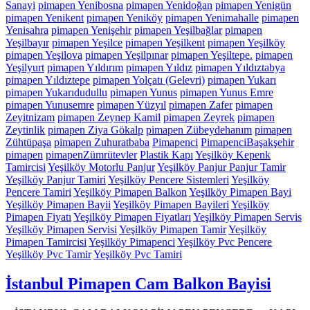
Sanayi
pimapen Yenibosna
pimapen Yenidoğan
pimapen Yenigün
pimapen Yenikent
pimapen Yeniköy
pimapen Yenimahalle
pimapen
Yenisahra
pimapen Yenişehir
pimapen Yeşilbağlar
pimapen
Yeşilbayır
pimapen Yeşilce
pimapen Yeşilkent
pimapen Yeşilköy
pimapen Yeşilova
pimapen Yeşilpınar
pimapen Yeşiltepe.
pimapen
Yeşilyurt
pimapen Yıldırım
pimapen Yıldız
pimapen Yıldıztabya
pimapen Yıldıztepe
pimapen Yolçatı (Gelevri)
pimapen Yukarı
pimapen Yukarıdudullu
pimapen Yunus
pimapen Yunus Emre
pimapen Yunusemre
pimapen Yüzyıl
pimapen Zafer
pimapen
Zeyitnizam
pimapen Zeynep Kamil
pimapen Zeyrek
pimapen
Zeytinlik
pimapen Ziya Gökalp
pimapen Zübeydehanım
pimapen
Zühtüpaşa
pimapen Zuhuratbaba
Pimapenci
PimapenciBaşakşehir
pimapen
pimapenZümrütevler
Plastik Kapı
Yeşilköy Kepenk
Tamircisi
Yeşilköy Motorlu Panjur
Yeşilköy Panjur Panjur Tamir
Yeşilköy Panjur Tamiri
Yeşilköy Pencere Sistemleri
Yeşilköy
Pencere Tamiri
Yeşilköy Pimapen Balkon
Yeşilköy Pimapen Bayi
Yeşilköy Pimapen Bayii
Yeşilköy Pimapen Bayileri
Yeşilköy
Pimapen Fiyatı
Yeşilköy Pimapen Fiyatları
Yeşilköy Pimapen Servis
Yeşilköy Pimapen Servisi
Yeşilköy Pimapen Tamir
Yeşilköy
Pimapen Tamircisi
Yeşilköy Pimapenci
Yeşilköy Pvc Pencere
Yeşilköy Pvc Tamir
Yeşilköy Pvc Tamiri
İstanbul Pimapen Cam Balkon Bayisi