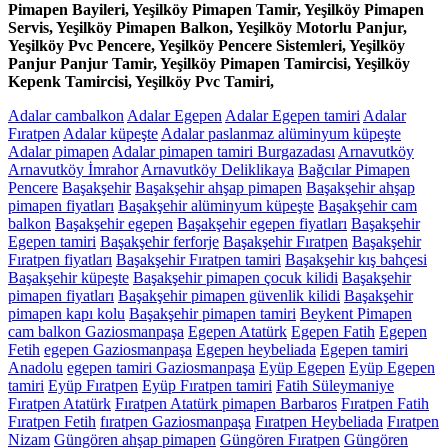
Pimapen Bayileri, Yeşilköy Pimapen Tamir, Yeşilköy Pimapen
Servis, Yeşilköy Pimapen Balkon, Yeşilköy Motorlu Panjur,
Yeşilköy Pvc Pencere, Yeşilköy Pencere Sistemleri, Yeşilköy
Panjur Panjur Tamir, Yeşilköy Pimapen Tamircisi, Yeşilköy
Kepenk Tamircisi, Yeşilköy Pvc Tamiri,
Adalar cambalkon
Adalar Egepen
Adalar Egepen tamiri
Adalar
Fıratpen
Adalar küpeşte
Adalar paslanmaz alüminyum küpeşte
Adalar pimapen
Adalar pimapen tamiri Burgazadası
Arnavutköy
Arnavutköy İmrahor
Arnavutköy Deliklikaya
Bağcılar Pimapen
Pencere
Başakşehir
Başakşehir ahşap pimapen
Başakşehir ahşap
pimapen fiyatları
Başakşehir alüminyum küpeşte
Başakşehir cam
balkon
Başakşehir egepen
Başakşehir egepen fiyatları
Başakşehir
Egepen tamiri
Başakşehir ferforje
Başakşehir Fıratpen
Başakşehir
Fıratpen fiyatları
Başakşehir Fıratpen tamiri
Başakşehir kış bahçesi
Başakşehir küpeşte
Başakşehir pimapen çocuk kilidi
Başakşehir
pimapen fiyatları
Başakşehir pimapen güvenlik kilidi
Başakşehir
pimapen kapı kolu
Başakşehir pimapen tamiri
Beykent Pimapen
cam balkon Gaziosmanpaşa
Egepen Atatürk
Egepen Fatih
Egepen
Fetih
egepen Gaziosmanpaşa
Egepen heybeliada
Egepen tamiri
Anadolu
egepen tamiri Gaziosmanpaşa
Eyüp Egepen
Eyüp Egepen
tamiri
Eyüp Fıratpen
Eyüp Fıratpen tamiri
Fatih Süleymaniye
Fıratpen Atatürk
Fıratpen Atatürk pimapen Barbaros
Fıratpen Fatih
Fıratpen Fetih
fıratpen Gaziosmanpaşa
Fıratpen Heybeliada
Fıratpen
Nizam
Güngören ahşap pimapen
Güngören Fıratpen
Güngören