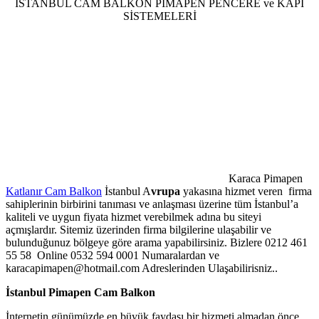
İSTANBUL CAM BALKON PİMAPEN PENCERE ve KAPI
SİSTEMELERİ
Karaca Pimapen
Katlanır Cam Balkon
İstanbul A
vrupa
yakasına hizmet veren firma
sahiplerinin birbirini tanıması ve anlaşması üzerine tüm İstanbul’a
kaliteli ve uygun fiyata hizmet verebilmek adına bu siteyi
açmışlardır. Sitemiz üzerinden firma bilgilerine ulaşabilir ve
bulunduğunuz bölgeye göre arama yapabilirsiniz. Bizlere 0212 461
55 58 Online 0532 594 0001 Numaralardan ve
karacapimapen@hotmail.com Adreslerinden Ulaşabilirisniz..
İstanbul Pimapen Cam Balkon
İnternetin günümüzde en büyük faydası bir hizmeti almadan önce