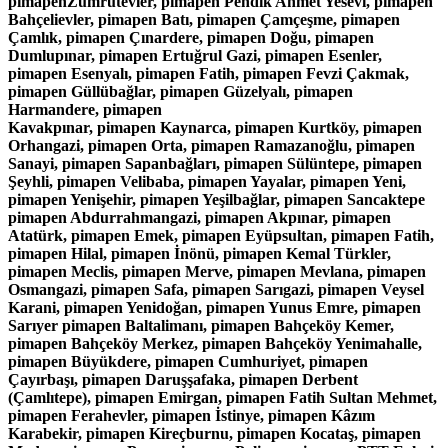
pimapenZümrütevler, pimapen Pendik Ahmet Yesevi, pimapen
Bahçelievler, pimapen Batı, pimapen Çamçeşme, pimapen
Çamlık, pimapen Çınardere, pimapen Doğu, pimapen
Dumlupınar, pimapen Ertuğrul Gazi, pimapen Esenler,
pimapen Esenyalı, pimapen Fatih, pimapen Fevzi Çakmak,
pimapen Güllübağlar, pimapen Güzelyalı, pimapen
Harmandere, pimapen
Kavakpınar, pimapen Kaynarca, pimapen Kurtköy, pimapen
Orhangazi, pimapen Orta, pimapen Ramazanoğlu, pimapen
Sanayi, pimapen Sapanbağları, pimapen Sülüntepe, pimapen
Şeyhli, pimapen Velibaba, pimapen Yayalar, pimapen Yeni,
pimapen Yenişehir, pimapen Yeşilbağlar, pimapen Sancaktepe
pimapen Abdurrahmangazi, pimapen Akpınar, pimapen
Atatürk, pimapen Emek, pimapen Eyüpsultan, pimapen Fatih,
pimapen Hilal, pimapen İnönü, pimapen Kemal Türkler,
pimapen Meclis, pimapen Merve, pimapen Mevlana, pimapen
Osmangazi, pimapen Safa, pimapen Sarıgazi, pimapen Veysel
Karani, pimapen Yenidoğan, pimapen Yunus Emre, pimapen
Sarıyer pimapen Baltalimanı, pimapen Bahçeköy Kemer,
pimapen Bahçeköy Merkez, pimapen Bahçeköy Yenimahalle,
pimapen Büyükdere, pimapen Cumhuriyet, pimapen
Çayırbaşı, pimapen Daruşşafaka, pimapen Derbent
(Çamlıtepe), pimapen Emirgan, pimapen Fatih Sultan Mehmet,
pimapen Ferahevler, pimapen İstinye, pimapen Kâzım
Karabekir, pimapen Kireçburnu, pimapen Kocataş, pimapen