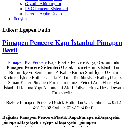
Giyotin Alüminyum
PVC Pencere Sistemleri
Pergola Açılır Tavan
İletişim
Etiket: Egepen Fatih
Pimapen Pencere Kapı İstanbul Pimapen
Bayii
Pimapen Pvc Pencere
Kapı Plastik Pencere Ahşap Görünümlü
Pimapen Pencere Sistemleri
Olarak Hizmetlerimiz İstanbul un
Bütün İlçe ve Semtlerine A Kalite Birinci Sınıf İçilik Uzman
Kadrosu İşinde Ehil Ustalar la Yılların Tecrübesiyle Kaliteyi Ucuza
Sunan Ender Pimapen Firmalarındanız.. Yeterli Araç Filosuyla
İstanbul Halkına Yapı Alanındaki Aktif Faliyetlerimiz Hızla Devam
Etmektedir ..
Bizlere Pimapen Pencere Destek Hattından Ulaşabilirisniz: 0212
461 55 58 Online :0532 594 0001
Bağcılar Pimapen Pencere,Plastik Kapı,PimapenciBaşakşehir
pimapen,Başakşehir egepen,Başakşehir pimapen