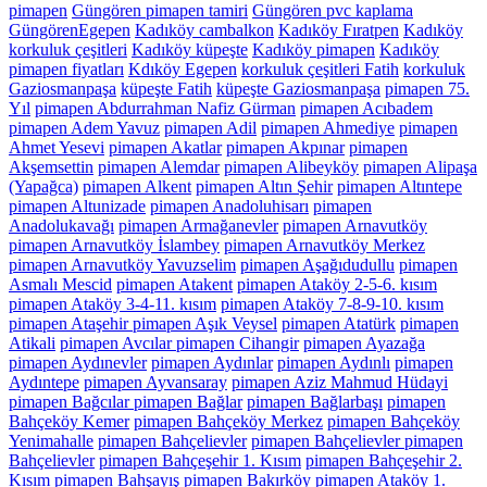
pimapen
Güngören pimapen tamiri
Güngören pvc kaplama
GüngörenEgepen
Kadıköy cambalkon
Kadıköy Fıratpen
Kadıköy
korkuluk çeşitleri
Kadıköy küpeşte
Kadıköy pimapen
Kadıköy
pimapen fiyatları
Kdıköy Egepen
korkuluk çeşitleri Fatih
korkuluk
Gaziosmanpaşa
küpeşte Fatih
küpeşte Gaziosmanpaşa
pimapen 75.
Yıl
pimapen Abdurrahman Nafiz Gürman
pimapen Acıbadem
pimapen Adem Yavuz
pimapen Adil
pimapen Ahmediye
pimapen
Ahmet Yesevi
pimapen Akatlar
pimapen Akpınar
pimapen
Akşemsettin
pimapen Alemdar
pimapen Alibeyköy
pimapen Alipaşa
(Yapağca)
pimapen Alkent
pimapen Altın Şehir
pimapen Altıntepe
pimapen Altunizade
pimapen Anadoluhisarı
pimapen
Anadolukavağı
pimapen Armağanevler
pimapen Arnavutköy
pimapen Arnavutköy İslambey
pimapen Arnavutköy Merkez
pimapen Arnavutköy Yavuzselim
pimapen Aşağıdudullu
pimapen
Asmalı Mescid
pimapen Atakent
pimapen Ataköy 2-5-6. kısım
pimapen Ataköy 3-4-11. kısım
pimapen Ataköy 7-8-9-10. kısım
pimapen Ataşehir pimapen Aşık Veysel
pimapen Atatürk
pimapen
Atikali
pimapen Avcılar pimapen Cihangir
pimapen Ayazağa
pimapen Aydınevler
pimapen Aydınlar
pimapen Aydınlı
pimapen
Aydıntepe
pimapen Ayvansaray
pimapen Aziz Mahmud Hüdayi
pimapen Bağcılar pimapen Bağlar
pimapen Bağlarbaşı
pimapen
Bahçeköy Kemer
pimapen Bahçeköy Merkez
pimapen Bahçeköy
Yenimahalle
pimapen Bahçelievler
pimapen Bahçelievler pimapen
Bahçelievler
pimapen Bahçeşehir 1. Kısım
pimapen Bahçeşehir 2.
Kısım
pimapen Bahşayış
pimapen Bakırköy pimapen Ataköy 1.