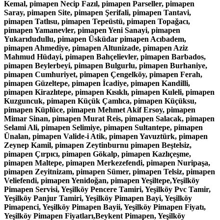
Kemal, pimapen Necip Fazıl, pimapen Parseller, pimapen
Saray, pimapen Site, pimapen Şerifali, pimapen Tantavi,
pimapen Tatlısu, pimapen Tepeüstü, pimapen Topağacı,
pimapen Yamanevler, pimapen Yeni Sanayi, pimapen
Yukarıdudullu, pimapen Üsküdar pimapen Acıbadem,
pimapen Ahmediye, pimapen Altunizade, pimapen Aziz
Mahmud Hüdayi, pimapen Bahçelievler, pimapen Barbados,
pimapen Beylerbeyi, pimapen Bulgurlu, pimapen Burhaniye,
pimapen Cumhuriyet, pimapen Çengelköy, pimapen Ferah,
pimapen Güzeltepe, pimapen İcadiye, pimapen Kandilli,
pimapen Kirazlıtepe, pimapen Kısıklı, pimapen Kuleli, pimapen
Kuzguncuk, pimapen Küçük Çamlıca, pimapen Küçüksu,
pimapen Küplüce, pimapen Mehmet Akif Ersoy, pimapen
Mimar Sinan, pimapen Murat Reis, pimapen Salacak, pimapen
Selami Ali, pimapen Selimiye, pimapen Sultantepe, pimapen
Ünalan, pimapen Valide-i Atik, pimapen Yavuztürk, pimapen
Zeynep Kamil, pimapen Zeytinburnu pimapen Beştelsiz,
pimapen Çırpıcı, pimapen Gökalp, pimapen Kazlıçeşme,
pimapen Maltepe, pimapen Merkezefendi, pimapen Nuripaşa,
pimapen Zeyitnizam, pimapen Sümer, pimapen Telsiz, pimapen
Veliefendi, pimapen Yenidoğan, pimapen Yeşiltepe,Yeşilköy
Pimapen Servisi, Yeşilköy Pencere Tamiri, Yeşilköy Pvc Tamir,
Yeşilköy Panjur Tamiri, Yeşilköy Pimapen Bayi, Yeşilköy
Pimapenci, Yeşilköy Pimapen Bayii, Yeşilköy Pimapen Fiyatı,
Yeşilköy Pimapen Fiyatları,Beykent Pimapen, Yeşilköy