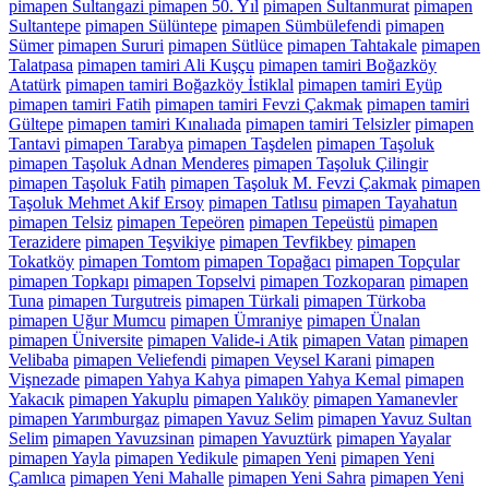
pimapen Sultangazi pimapen 50. Yıl
pimapen Sultanmurat
pimapen
Sultantepe
pimapen Sülüntepe
pimapen Sümbülefendi
pimapen
Sümer
pimapen Sururi
pimapen Sütlüce
pimapen Tahtakale
pimapen
Talatpasa
pimapen tamiri Ali Kuşçu
pimapen tamiri Boğazköy
Atatürk
pimapen tamiri Boğazköy İstiklal
pimapen tamiri Eyüp
pimapen tamiri Fatih
pimapen tamiri Fevzi Çakmak
pimapen tamiri
Gültepe
pimapen tamiri Kınalıada
pimapen tamiri Telsizler
pimapen
Tantavi
pimapen Tarabya
pimapen Taşdelen
pimapen Taşoluk
pimapen Taşoluk Adnan Menderes
pimapen Taşoluk Çilingir
pimapen Taşoluk Fatih
pimapen Taşoluk M. Fevzi Çakmak
pimapen
Taşoluk Mehmet Akif Ersoy
pimapen Tatlısu
pimapen Tayahatun
pimapen Telsiz
pimapen Tepeören
pimapen Tepeüstü
pimapen
Terazidere
pimapen Teşvikiye
pimapen Tevfikbey
pimapen
Tokatköy
pimapen Tomtom
pimapen Topağacı
pimapen Topçular
pimapen Topkapı
pimapen Topselvi
pimapen Tozkoparan
pimapen
Tuna
pimapen Turgutreis
pimapen Türkali
pimapen Türkoba
pimapen Uğur Mumcu
pimapen Ümraniye
pimapen Ünalan
pimapen Üniversite
pimapen Valide-i Atik
pimapen Vatan
pimapen
Velibaba
pimapen Veliefendi
pimapen Veysel Karani
pimapen
Vişnezade
pimapen Yahya Kahya
pimapen Yahya Kemal
pimapen
Yakacık
pimapen Yakuplu
pimapen Yalıköy
pimapen Yamanevler
pimapen Yarımburgaz
pimapen Yavuz Selim
pimapen Yavuz Sultan
Selim
pimapen Yavuzsinan
pimapen Yavuztürk
pimapen Yayalar
pimapen Yayla
pimapen Yedikule
pimapen Yeni
pimapen Yeni
Çamlıca
pimapen Yeni Mahalle
pimapen Yeni Sahra
pimapen Yeni