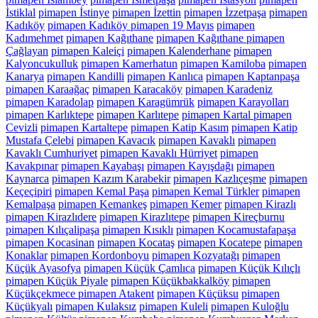
İstiklal
pimapen İstinye
pimapen İzettin
pimapen İzzetpaşa
pimapen
Kadıköy
pimapen Kadıköy pimapen 19 Mayıs
pimapen
Kadımehmet
pimapen Kağıthane
pimapen Kağıthane pimapen
Çağlayan
pimapen Kaleiçi
pimapen Kalenderhane
pimapen
Kalyoncukulluk
pimapen Kamerhatun
pimapen Kamiloba
pimapen
Kanarya
pimapen Kandilli
pimapen Kanlıca
pimapen Kaptanpaşa
pimapen Karaağaç
pimapen Karacaköy
pimapen Karadeniz
pimapen Karadolap
pimapen Karagümrük
pimapen Karayolları
pimapen Karlıktepe
pimapen Karlıtepe
pimapen Kartal pimapen
Cevizli
pimapen Kartaltepe
pimapen Katip Kasım
pimapen Katip
Mustafa Çelebi
pimapen Kavacık
pimapen Kavaklı
pimapen
Kavaklı Cumhuriyet
pimapen Kavaklı Hürriyet
pimapen
Kavakpınar
pimapen Kayabaşı
pimapen Kayışdağı
pimapen
Kaynarca
pimapen Kazım Karabekir
pimapen Kazlıçeşme
pimapen
Keçeçipiri
pimapen Kemal Paşa
pimapen Kemal Türkler
pimapen
Kemalpaşa
pimapen Kemankeş
pimapen Kemer
pimapen Kirazlı
pimapen Kirazlıdere
pimapen Kirazlıtepe
pimapen Kireçburnu
pimapen Kılıçalipaşa
pimapen Kısıklı
pimapen Kocamustafapaşa
pimapen Kocasinan
pimapen Kocataş
pimapen Kocatepe
pimapen
Konaklar
pimapen Kordonboyu
pimapen Kozyatağı
pimapen
Küçük Ayasofya
pimapen Küçük Çamlıca
pimapen Küçük Kılıçlı
pimapen Küçük Piyale
pimapen Küçükbakkalköy
pimapen
Küçükçekmece pimapen Atakent
pimapen Küçüksu
pimapen
Küçükyalı
pimapen Kulaksız
pimapen Kuleli
pimapen Kuloğlu