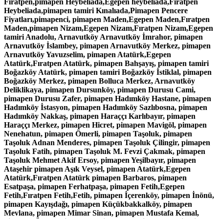
Fıratpen,pimapen Heybeliada,Egepen heybeliada,Fıratpen
Heybeliada,pimapen tamiri Kınalıada,Pimapen Pencere
Fiyatları,pimapenci, pimapen Maden,Egepen Maden,Fıratpen
Maden,pimapen Nizam,Egepen Nizam,Fıratpen Nizam,Egepen
tamiri Anadolu, Arnavutköy Arnavutköy İmrahor, pimapen
Arnavutköy İslambey, pimapen Arnavutköy Merkez, pimapen
Arnavutköy Yavuzselim, pimapen Atatürk,Egepen
Atatürk,Fıratpen Atatürk, pimapen Bahşayış, pimapen tamiri
Boğazköy Atatürk, pimapen tamiri Boğazköy İstiklal, pimapen
Boğazköy Merkez, pimapen Bolluca Merkez, Arnavutköy
Deliklikaya, pimapen Dursunköy, pimapen Durusu Cami,
pimapen Durusu Zafer, pimapen Hadımköy Hastane, pimapen
Hadımköy İstasyon, pimapen Hadımköy Sazlıbosna, pimapen
Hadımköy Nakkaş, pimapen Haraççı Karlıbayır, pimapen
Haraççı Merkez, pimapen Hicret, pimapen Mavigöl, pimapen
Nenehatun, pimapen Ömerli, pimapen Taşoluk, pimapen
Taşoluk Adnan Menderes, pimapen Taşoluk Çilingir, pimapen
Taşoluk Fatih, pimapen Taşoluk M. Fevzi Çakmak, pimapen
Taşoluk Mehmet Akif Ersoy, pimapen Yeşilbayır, pimapen
Ataşehir pimapen Aşık Veysel, pimapen Atatürk,Egepen
Atatürk,Fıratpen Atatürk pimapen Barbaros, pimapen
Esatpaşa, pimapen Ferhatpaşa, pimapen Fetih,Egepen
Fetih,Fıratpen Fetih,Fetih, pimapen İçerenköy, pimapen İnönü,
pimapen Kayışdağı, pimapen Küçükbakkalköy, pimapen
Mevlana, pimapen Mimar Sinan, pimapen Mustafa Kemal,