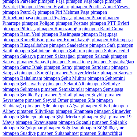
pimapen Parseller
pimapen Paşa
pimapen Paşabahçe
pimapen
Pazariçi
Pimapen Pencere Fiyatları
pimapen Pendik Ahmet Yesevi
pimapen Petrol-İş
pimapen Piri Mehmet Paşa
pimapen
Pirimehmetpaşa
pimapen Piyalepaşa
pimapen Pınar
pimapen
Pınartepe
pimapen Poligon
pimapen Postane
pimapen PTT Evleri
pimapen Pürtelaş
pimapen Ramazanoğlu
pimapen Rami Cuma
pimapen Rami Yeni
pimapen Rasimpaşa
pimapen Reşitpaşa
pimapen Rumelihisarı
pimapen Rumelikavağı
pimapen Rüstempaşa
pimapen Rüzgarlıbahçe
pimapen Saadetdere
pimapen Safa
pimapen
Sahil
pimapen Şahintepe
pimapen Şahkulu
pimapen Sahrayıcedid
pimapen Sakarya
pimapen Sakızağacı
pimapen Salacak
pimapen
Sanayi
pimapen Sanayii
pimapen Sancaktepe
pimapen Sapanbağları
pimapen Saraç İshak
pimapen Saray
pimapen Sarıdemir
pimapen
Sarıgazi
pimapen Sarıgöl
pimapen Sarıyer Merkez
pimapen Sarıyer
pimapen Baltalimanı
pimapen Şehit Muhtar
pimapen Şehremini
pimapen Şehsuvarbey
pimapen Selami Ali
pimapen Selimiye
pimapen Selimpaşa
pimapen Semizkumlar
pimapen Şemsipaşa
pimapen Şenlikköy
pimapen Şerifali
pimapen Şeyhli
pimapen
Seyrantepe
pimapen Seyyid Ömer
pimapen Şifa
pimapen
Silahtarağa
pimapen Şile pimapen Ağva
pimapen Silivri pimapen
Alibey
pimapen Silivrikapı
pimapen Sinanpaşa
pimapen Şirinevler
pimapen Şirintepe
pimapen Şişli Merkez
pimapen Şişli pimapen 19
Mayıs
pimapen Siyavuşpaşa
pimapen Soğanlı
pimapen Soğanlık
pimapen Soğukpınar
pimapen Soğuksu
pimapen Söğütlüçeşme
pimapen Suadiye
pimapen Sultanahmet
pimapen Sultançiftliği