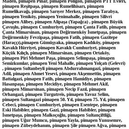
Maden, pimapen Pınar, pimapen Poligon, pimapen PTT Evleri,
pimapen Reşitpaşa, pimapen Rumelihisarı, pimapen
Rumelikavağı, pimapen Sarıyer Merkez, pimapen Tarabya,
pimapen Yeniköy, pimapen Yenimahalle, pimapen Silivri
pimapen Alibey, pimapen Alipaşa (Yapağca) , pimapen Büyük
Çavuşlu, pimapen Cumhuriyet, pimapen Çanta Fatih, pimapen
Çanta Mimarsinan, pimapen Değirmenköy İsmetpaşa, pimapen
Değirmenköy Fevzipaşa, pimapen Fatih, pimapen Gazitepe
(Haraççı),pimapen Gümüşyaka, pimapen Kadıköy, pimapen
Kavaklı Hürriyet, pimapen Kavaklı Cumhuriyet, pimapen
Küçük Kılıçlı, pimapen Mimarsinan, pimapen Ortaköy,
pimapen Piri Mehmet Paşa, pimapen Selimpaşa, pimapen
Semizkumlar, pimapen Yeni Mahalle, pimapen Yolçatı (Gelevri)
, pimapen Sultanbeyli pimapen Abdurrahmangazi, pimapen
Adil, pimapen Ahmet Yesevi, pimapen Akşemsettin, pimapen
Battalgazi, pimapen Fatih, pimapen Hamidiye, pimapen
Hasanpaşa, pimapen Mecidiye, pimapen Mehmet Akif,
pimapen Mimarsinan, pimapen Necip Fazıl, pimapen
Orhangazi, pimapen Turgutreis, pimapen Yavuz Selim,
pimapen Sultangazi pimapen 50. Yıl, pimapen 75. Yıl, pimapen
Cebeci, pimapen Cumhuriyet, pimapen Esentepe, pimapen
Eski Habibler, pimapen Gazi, pimapen Habibler, pimapen
İsmetpaşa, pimapen Malkoçoğlu, pimapen Sultançiftliği,
pimapen Uğur Mumcu, pimapen Yayla, pimapen Yunusemre,
pimapen Zübeydehanım, pimapen Şile pimapen Ağva, pimapen