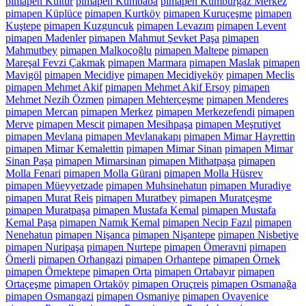
pimapen Kültür
pimapen Kumbaba
pimapen Kumburgaz Merkez
pimapen Küplüce
pimapen Kurtköy
pimapen Kuruçeşme
pimapen
Kuştepe
pimapen Kuzguncuk
pimapen Levazım
pimapen Levent
pimapen Madenler
pimapen Mahmut Şevket Paşa
pimapen
Mahmutbey
pimapen Malkoçoğlu
pimapen Maltepe
pimapen
Mareşal Fevzi Çakmak
pimapen Marmara
pimapen Maslak
pimapen
Mavigöl
pimapen Mecidiye
pimapen Mecidiyeköy
pimapen Meclis
pimapen Mehmet Akif
pimapen Mehmet Akif Ersoy
pimapen
Mehmet Nezih Özmen
pimapen Mehterçeşme
pimapen Menderes
pimapen Mercan
pimapen Merkez
pimapen Merkezefendi
pimapen
Merve
pimapen Mescit
pimapen Mesihpaşa
pimapen Meşrutiyet
pimapen Mevlana
pimapen Mevlanakapı
pimapen Mimar Hayrettin
pimapen Mimar Kemalettin
pimapen Mimar Sinan
pimapen Mimar
Sinan Paşa
pimapen Mimarsinan
pimapen Mithatpaşa
pimapen
Molla Fenari
pimapen Molla Gürani
pimapen Molla Hüsrev
pimapen Müeyyetzade
pimapen Muhsinehatun
pimapen Muradiye
pimapen Murat Reis
pimapen Muratbey
pimapen Muratçeşme
pimapen Muratpaşa
pimapen Mustafa Kemal
pimapen Mustafa
Kemal Paşa
pimapen Namık Kemal
pimapen Necip Fazıl
pimapen
Nenehatun
pimapen Nişanca
pimapen Nişantepe
pimapen Nisbetiye
pimapen Nuripaşa
pimapen Nurtepe
pimapen Ömeravni
pimapen
Ömerli
pimapen Orhangazi
pimapen Orhantepe
pimapen Örnek
pimapen Örnektepe
pimapen Orta
pimapen Ortabayır
pimapen
Ortaçeşme
pimapen Ortaköy
pimapen Oruçreis
pimapen Osmanağa
pimapen Osmangazi
pimapen Osmaniye
pimapen Ovayenice