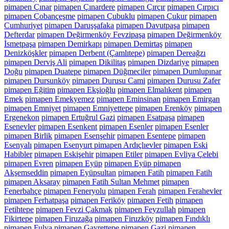
pimapen Çınar
pimapen Çınardere
pimapen Çırçır
pimapen Çırpıcı
pimapen Çobançeşme
pimapen Çubuklu
pimapen Çukur
pimapen
Cumhuriyet
pimapen Daruşşafaka
pimapen Davutpaşa
pimapen
Defterdar
pimapen Değirmenköy Fevzipaşa
pimapen Değirmenköy
İsmetpaşa
pimapen Demirkapı
pimapen Demirtaş
pimapen
Denizköşkler
pimapen Derbent (Çamlıtepe)
pimapen Dereağzı
pimapen Derviş Ali
pimapen Dikilitaş
pimapen Dizdariye
pimapen
Doğu
pimapen Duatepe
pimapen Düğmeciler
pimapen Dumlupınar
pimapen Dursunköy
pimapen Durusu Cami
pimapen Durusu Zafer
pimapen Eğitim
pimapen Ekşioğlu
pimapen Elmalıkent
pimapen
Emek
pimapen Emekyemez
pimapen Eminsinan
pimapen Emirgan
pimapen Emniyet
pimapen Emniyettepe
pimapen Erenköy
pimapen
Ergenekon
pimapen Ertuğrul Gazi
pimapen Esatpaşa
pimapen
Esenevler
pimapen Esenkent
pimapen Esenler
pimapen Esenler
pimapen Birlik
pimapen Esenşehir
pimapen Esentepe
pimapen
Esenyalı
pimapen Esenyurt pimapen Ardıçlıevler
pimapen Eski
Habibler
pimapen Eskişehir
pimapen Etiler
pimapen Evliya Çelebi
pimapen Evren
pimapen Eyüp
pimapen Eyüp pimapen
Akşemseddin
pimapen Eyüpsultan
pimapen Fatih
pimapen Fatih
pimapen Aksaray
pimapen Fatih Sultan Mehmet
pimapen
Fenerbahçe
pimapen Feneryolu
pimapen Ferah
pimapen Ferahevler
pimapen Ferhatpaşa
pimapen Feriköy
pimapen Fetih
pimapen
Fetihtepe
pimapen Fevzi Çakmak
pimapen Feyzullah
pimapen
Fikirtepe
pimapen Firuzağa
pimapen Firuzköy
pimapen Fındıklı
pimapen Fulya
pimapen Gayrettepe
pimapen Gazi
pimapen