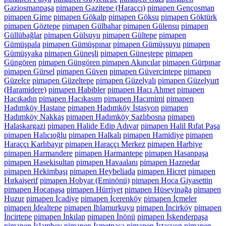
Gaziosmanpaşa
pimapen Gazitepe (Haraççı)
pimapen Gençosman
pimapen Girne
pimapen Gökalp
pimapen Göksu
pimapen Göktürk
pimapen Göztepe
pimapen Gülbahar
pimapen Gülensu
pimapen
Güllübağlar
pimapen Gülsuyu
pimapen Gültepe
pimapen
Gümüşpala
pimapen Gümüşpınar
pimapen Gümüşsuyu
pimapen
Gümüşyaka
pimapen Güneşli
pimapen Güneştepe
pimapen
Güngören
pimapen Güngören pimapen Akıncılar
pimapen Gürpınar
pimapen Gürsel
pimapen Güven
pimapen Güvercintepe
pimapen
Güzelce
pimapen Güzeltepe
pimapen Güzelyalı
pimapen Güzelyurt
(Haramidere)
pimapen Habibler
pimapen Hacı Ahmet
pimapen
Hacıkadın
pimapen Hacıkasım
pimapen Hacımimi
pimapen
Hadımköy Hastane
pimapen Hadımköy İstasyon
pimapen
Hadımköy Nakkaş
pimapen Hadımköy Sazlıbosna
pimapen
Halaskargazi
pimapen Halide Edip Adıvar
pimapen Halil Rıfat Paşa
pimapen Halıcıoğlu
pimapen Halkalı
pimapen Hamidiye
pimapen
Haraççı Karlıbayır
pimapen Haraççı Merkez
pimapen Harbiye
pimapen Harmandere
pimapen Harmantepe
pimapen Hasanpaşa
pimapen Hasekisultan
pimapen Havaalanı
pimapen Haznedar
pimapen Hekimbaşı
pimapen Heybeliada
pimapen Hicret
pimapen
Hırkaişerif
pimapen Hobyar (Eminönü)
pimapen Hoca Giyasettin
pimapen Hocapaşa
pimapen Hürriyet
pimapen Hüseyinağa
pimapen
Huzur
pimapen İcadiye
pimapen İçerenköy
pimapen İçmeler
pimapen İdealtepe
pimapen Ihlamurkuyu
pimapen İncirköy
pimapen
İncirtepe
pimapen İnkılap
pimapen İnönü
pimapen İskenderpaşa
pimapen İslambey
pimapen İsmetpaşa
pimapen İstasyon
pimapen