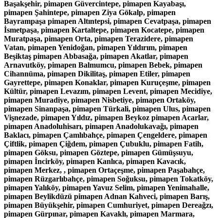
Başakşehir, pimapen Güvercintepe, pimapen Kayabaşı,
pimapen Şahintepe, pimapen Ziya Gökalp, pimapen
Bayrampaşa pimapen Altıntepsi, pimapen Cevatpaşa, pimapen
İsmetpaşa, pimapen Kartaltepe, pimapen Kocatepe, pimapen
Muratpaşa, pimapen Orta, pimapen Terazidere, pimapen
Vatan, pimapen Yenidoğan, pimapen Yıldırım, pimapen
Beşiktaş pimapen Abbasağa, pimapen Akatlar, pimapen
Arnavutköy, pimapen Balmumcu, pimapen Bebek, pimapen
Cihannüma, pimapen Dikilitaş, pimapen Etiler, pimapen
Gayrettepe, pimapen Konaklar, pimapen Kuruçeşme, pimapen
Kültür, pimapen Levazım, pimapen Levent, pimapen Mecidiye,
pimapen Muradiye, pimapen Nisbetiye, pimapen Ortaköy,
pimapen Sinanpaşa, pimapen Türkali, pimapen Ulus, pimapen
Vişnezade, pimapen Yıldız, pimapen Beykoz pimapen Acarlar,
pimapen Anadoluhisarı, pimapen Anadolukavağı, pimapen
Baklacı, pimapen Çamlıbahçe, pimapen Çengeldere, pimapen
Çiftlik, pimapen Çiğdem, pimapen Çubuklu, pimapen Fatih,
pimapen Göksu, pimapen Göztepe, pimapen Gümüşsuyu,
pimapen İncirköy, pimapen Kanlıca, pimapen Kavacık,
pimapen Merkez, , pimapen Ortaçeşme, pimapen Paşabahçe,
pimapen Rüzgarlıbahçe, pimapen Soğuksu, pimapen Tokatköy,
pimapen Yalıköy, pimapen Yavuz Selim, pimapen Yenimahalle,
pimapen Beylikdüzü pimapen Adnan Kahveci, pimapen Barış,
pimapen Büyükşehir, pimapen Cumhuriyet, pimapen Dereağzı,
pimapen Gürpınar, pimapen Kavaklı, pimapen Marmara,