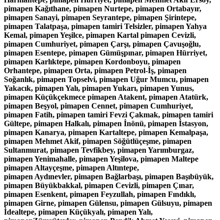
pimapen Kağıthane, pimapen Nurtepe, pimapen Ortabayır,
pimapen Sanayi, pimapen Seyrantepe, pimapen Şirintepe,
pimapen Talatpaşa, pimapen tamiri Telsizler, pimapen Yahya
Kemal, pimapen Yeşilce, pimapen Kartal pimapen Cevizli,
pimapen Cumhuriyet, pimapen Çarşı, pimapen Çavuşoğlu,
pimapen Esentepe, pimapen Gümüşpınar, pimapen Hürriyet,
pimapen Karlıktepe, pimapen Kordonboyu, pimapen
Orhantepe, pimapen Orta, pimapen Petrol-İş, pimapen
Soğanlık, pimapen Topselvi, pimapen Uğur Mumcu, pimapen
Yakacık, pimapen Yalı, pimapen Yukarı, pimapen Yunus,
pimapen Küçükçekmece pimapen Atakent, pimapen Atatürk,
pimapen Beşyol, pimapen Cennet, pimapen Cumhuriyet,
pimapen Fatih, pimapen tamiri Fevzi Çakmak, pimapen tamiri
Gültepe, pimapen Halkalı, pimapen İnönü, pimapen İstasyon,
pimapen Kanarya, pimapen Kartaltepe, pimapen Kemalpaşa,
pimapen Mehmet Akif, pimapen Söğütlüçeşme, pimapen
Sultanmurat, pimapen Tevfikbey, pimapen Yarımburgaz,
pimapen Yenimahalle, pimapen Yeşilova, pimapen Maltepe
pimapen Altayçeşme, pimapen Altıntepe,
pimapen Aydınevler, pimapen Bağlarbaşı, pimapen Başıbüyük,
pimapen Büyükbakkal, pimapen Cevizli, pimapen Çınar,
pimapen Esenkent, pimapen Feyzullah, pimapen Fındıklı,
pimapen Girne, pimapen Gülensu, pimapen Gülsuyu, pimapen
İdealtepe, pimapen Küçükyalı, pimapen Yalı,