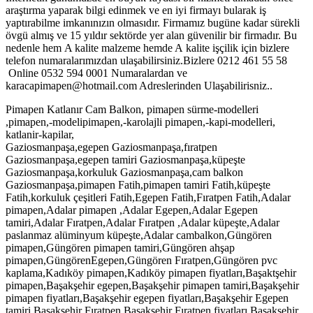
araştırma yaparak bilgi edinmek ve en iyi firmayı bularak iş
yaptırabilme imkanınızın olmasıdır. Firmamız bugüne kadar sürekli
övgü almış ve 15 yıldır sektörde yer alan güvenilir bir firmadır. Bu
nedenle hem A kalite malzeme hemde A kalite işçilik için bizlere
telefon numaralarımızdan ulaşabilirsiniz.Bizlere 0212 461 55 58
Online 0532 594 0001 Numaralardan ve
karacapimapen@hotmail.com Adreslerinden Ulaşabilirisniz..
Pimapen Katlanır Cam Balkon, pimapen sürme-modelleri
,pimapen,-modelipimapen,-karolajli pimapen,-kapi-modelleri,
katlanir-kapilar,
Gaziosmanpaşa,egepen Gaziosmanpaşa,fıratpen
Gaziosmanpaşa,egepen tamiri Gaziosmanpaşa,küpeşte
Gaziosmanpaşa,korkuluk Gaziosmanpaşa,cam balkon
Gaziosmanpaşa,pimapen Fatih,pimapen tamiri Fatih,küpeşte
Fatih,korkuluk çeşitleri Fatih,Egepen Fatih,Fıratpen Fatih,Adalar
pimapen,Adalar pimapen ,Adalar Egepen,Adalar Egepen
tamiri,Adalar Fıratpen,Adalar Fıratpen ,Adalar küpeşte,Adalar
paslanmaz alüminyum küpeşte,Adalar cambalkon,Güngören
pimapen,Güngören pimapen tamiri,Güngören ahşap
pimapen,GüngörenEgepen,Güngören Fıratpen,Güngören pvc
kaplama,Kadıköy pimapen,Kadıköy pimapen fiyatları,Başaktşehir
pimapen,Başakşehir egepen,Başakşehir pimapen tamiri,Başakşehir
pimapen fiyatları,Başakşehir egepen fiyatları,Başakşehir Egepen
tamiri,Başakşehir Fıratpen,Başakşehir Fıratpen fiyatları,Başakşehir