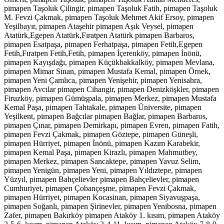
pimapen Taşoluk Çilingir, pimapen Taşoluk Fatih, pimapen Taşoluk
M. Fevzi Çakmak, pimapen Taşoluk Mehmet Akif Ersoy, pimapen
Yeşilbayır, pimapen Ataşehir pimapen Aşık Veysel, pimapen
Atatürk,Egepen Atatürk,Fıratpen Atatürk pimapen Barbaros,
pimapen Esatpaşa, pimapen Ferhatpaşa, pimapen Fetih,Egepen
Fetih,Fıratpen Fetih,Fetih, pimapen İçerenköy, pimapen İnönü,
pimapen Kayışdağı, pimapen Küçükbakkalköy, pimapen Mevlana,
pimapen Mimar Sinan, pimapen Mustafa Kemal, pimapen Örnek,
pimapen Yeni Çamlıca, pimapen Yenişehir, pimapen Yenisahra,
pimapen Avcılar pimapen Cihangir, pimapen Denizköşkler, pimapen
Firuzköy, pimapen Gümüşpala, pimapen Merkez, pimapen Mustafa
Kemal Paşa, pimapen Tahtakale, pimapen Üniversite, pimapen
Yeşilkent, pimapen Bağcılar pimapen Bağlar, pimapen Barbaros,
pimapen Çınar, pimapen Demirkapı, pimapen Evren, pimapen Fatih,
pimapen Fevzi Çakmak, pimapen Göztepe, pimapen Güneşli,
pimapen Hürriyet, pimapen İnönü, pimapen Kazım Karabekir,
pimapen Kemal Paşa, pimapen Kirazlı, pimapen Mahmutbey,
pimapen Merkez, pimapen Sancaktepe, pimapen Yavuz Selim,
pimapen Yenigün, pimapen Yeni, pimapen Yıldıztepe, pimapen
Yüzyıl, pimapen Bahçelievler pimapen Bahçelievler, pimapen
Cumhuriyet, pimapen Çobançeşme, pimapen Fevzi Çakmak,
pimapen Hürriyet, pimapen Kocasinan, pimapen Siyavuşpaşa,
pimapen Soğanlı, pimapen Şirinevler, pimapen Yenibosna, pimapen
Zafer, pimapen Bakırköy pimapen Ataköy 1. kısım, pimapen Ataköy