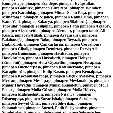
Emniyettepe, pimapen Esentepe, pimapen Eyüpsultan,
pimapen Göktürk, pimapen Güzeltepe, pimapen İslambey,
pimapen Karadolap, pimapen Mimar Sinan Paşa, pimapen
Mithatpaşa, pimapen Nişanca, pimapen Rami Cuma, pimapen
Rami Yeni, pimapen Sakarya, pimapen Silahtarağa, pimapen
Topçular, pimapen Yeşilpınar, pimapen Fatih pimapen Aksaray,
pimapen Akşemsettin, pimapen Alemdar, pimapen tamiri Ali
Kuşçu, pimapen Atikali, pimapen Ayvansaray, pimapen
Balabanağa, pimapen Balat, pimapen Beyazit, pimapen
Binbirdirek, pimapen Cankurtaran, pimapen Cerrahpaşa,
pimapen Cibali, pimapen Demirtaş, pimapen Derviş Ali,
pimapen Eminsinan, pimapen Hacıkadın, pimapen
Hasekisultan, pimapen Hırkaişerif, pimapen Hobyar
(Eminönü), pimapen Hoca Giyasettin, pimapen Hocapaşa,
pimapen İskenderpaşa, pimapen Kalenderhane, pimapen
Karagümrük, pimapen Katip Kasım, pimapen Kemalpaşa,
pimapen Kocamustafapaşa, pimapen Küçük Ayasofya, pimapen
Mercan, pimapen Mesihpaşa, pimapen Mevlanakapı, pimapen
Mimar Hayrettin, pimapen Mimar Kemalettin, pimapen Molla
Fenari, pimapen Molla Gürani, pimapen Molla Hüsrev,
pimapen Muhsinehatun, pimapen Nişanca, pimapen
Rüstempaşa, pimapen Saraç İshak, pimapen Sarıdemir,
pimapen Seyyid Ömer, pimapen Silivrikapı, pimapen
Sultanahmet, pimapen Sururi, Fatih Süleymaniye, pimapen
Sümbülefendi, pimapen Şehremini, pimapen Şehsuvarbey,