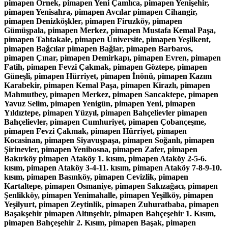
pimapen Örnek, pimapen Yeni Çamlıca, pimapen Yenişehir,
pimapen Yenisahra, pimapen Avcılar pimapen Cihangir,
pimapen Denizköşkler, pimapen Firuzköy, pimapen
Gümüşpala, pimapen Merkez, pimapen Mustafa Kemal Paşa,
pimapen Tahtakale, pimapen Üniversite, pimapen Yeşilkent,
pimapen Bağcılar pimapen Bağlar, pimapen Barbaros,
pimapen Çınar, pimapen Demirkapı, pimapen Evren, pimapen
Fatih, pimapen Fevzi Çakmak, pimapen Göztepe, pimapen
Güneşli, pimapen Hürriyet, pimapen İnönü, pimapen Kazım
Karabekir, pimapen Kemal Paşa, pimapen Kirazlı, pimapen
Mahmutbey, pimapen Merkez, pimapen Sancaktepe, pimapen
Yavuz Selim, pimapen Yenigün, pimapen Yeni, pimapen
Yıldıztepe, pimapen Yüzyıl, pimapen Bahçelievler pimapen
Bahçelievler, pimapen Cumhuriyet, pimapen Çobançeşme,
pimapen Fevzi Çakmak, pimapen Hürriyet, pimapen
Kocasinan, pimapen Siyavuşpaşa, pimapen Soğanlı, pimapen
Şirinevler, pimapen Yenibosna, pimapen Zafer, pimapen
Bakırköy pimapen Ataköy 1. kısım, pimapen Ataköy 2-5-6.
kısım, pimapen Ataköy 3-4-11. kısım, pimapen Ataköy 7-8-9-10.
kısım, pimapen Basınköy, pimapen Cevizlik, pimapen
Kartaltepe, pimapen Osmaniye, pimapen Sakızağacı, pimapen
Şenlikköy, pimapen Yenimahalle, pimapen Yeşilköy, pimapen
Yeşilyurt, pimapen Zeytinlik, pimapen Zuhuratbaba, pimapen
Başakşehir pimapen Altınşehir, pimapen Bahçeşehir 1. Kısım,
pimapen Bahçeşehir 2. Kısım, pimapen Başak, pimapen