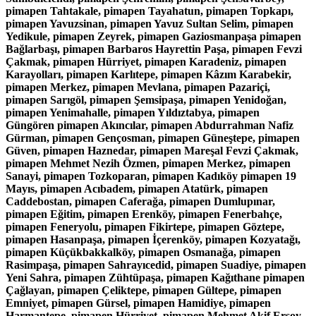
pimapen Tahtakale, pimapen Tayahatun, pimapen Topkapı,
pimapen Yavuzsinan, pimapen Yavuz Sultan Selim, pimapen
Yedikule, pimapen Zeyrek, pimapen Gaziosmanpaşa pimapen
Bağlarbaşı, pimapen Barbaros Hayrettin Paşa, pimapen Fevzi
Çakmak, pimapen Hürriyet, pimapen Karadeniz, pimapen
Karayolları, pimapen Karlıtepe, pimapen Kâzım Karabekir,
pimapen Merkez, pimapen Mevlana, pimapen Pazariçi,
pimapen Sarıgöl, pimapen Şemsipaşa, pimapen Yenidoğan,
pimapen Yenimahalle, pimapen Yıldıztabya, pimapen
Güngören pimapen Akıncılar, pimapen Abdurrahman Nafiz
Gürman, pimapen Gençosman, pimapen Güneştepe, pimapen
Güven, pimapen Haznedar, pimapen Mareşal Fevzi Çakmak,
pimapen Mehmet Nezih Özmen, pimapen Merkez, pimapen
Sanayi, pimapen Tozkoparan, pimapen Kadıköy pimapen 19
Mayıs, pimapen Acıbadem, pimapen Atatürk, pimapen
Caddebostan, pimapen Caferağa, pimapen Dumlupınar,
pimapen Eğitim, pimapen Erenköy, pimapen Fenerbahçe,
pimapen Feneryolu, pimapen Fikirtepe, pimapen Göztepe,
pimapen Hasanpaşa, pimapen İçerenköy, pimapen Kozyatağı,
pimapen Küçükbakkalköy, pimapen Osmanağa, pimapen
Rasimpaşa, pimapen Sahrayıcedid, pimapen Suadiye, pimapen
Yeni Sahra, pimapen Zühtüpaşa, pimapen Kağıthane pimapen
Çağlayan, pimapen Çeliktepe, pimapen Gültepe, pimapen
Emniyet, pimapen Gürsel, pimapen Hamidiye, pimapen
Harmantepe, pimapen Hürriyet, pimapen Mehmet Akif Ersoy,