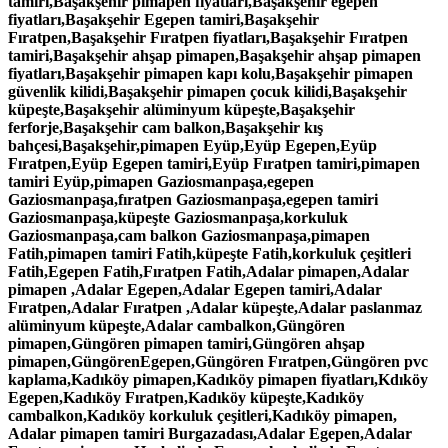
tamiri,Başakşehir pimapen fiyatları,Başakşehir egepen
fiyatları,Başakşehir Egepen tamiri,Başakşehir
Fıratpen,Başakşehir Fıratpen fiyatları,Başakşehir Fıratpen
tamiri,Başakşehir ahşap pimapen,Başakşehir ahşap pimapen
fiyatları,Başakşehir pimapen kapı kolu,Başakşehir pimapen
güvenlik kilidi,Başakşehir pimapen çocuk kilidi,Başakşehir
küpeşte,Başakşehir alüminyum küpeşte,Başakşehir
ferforje,Başakşehir cam balkon,Başakşehir kış
bahçesi,Başakşehir,pimapen Eyüp,Eyüp Egepen,Eyüp
Fıratpen,Eyüp Egepen tamiri,Eyüp Fıratpen tamiri,pimapen
tamiri Eyüp,pimapen Gaziosmanpaşa,egepen
Gaziosmanpaşa,fıratpen Gaziosmanpaşa,egepen tamiri
Gaziosmanpaşa,küpeşte Gaziosmanpaşa,korkuluk
Gaziosmanpaşa,cam balkon Gaziosmanpaşa,pimapen
Fatih,pimapen tamiri Fatih,küpeşte Fatih,korkuluk çeşitleri
Fatih,Egepen Fatih,Fıratpen Fatih,Adalar pimapen,Adalar
pimapen ,Adalar Egepen,Adalar Egepen tamiri,Adalar
Fıratpen,Adalar Fıratpen ,Adalar küpeşte,Adalar paslanmaz
alüminyum küpeşte,Adalar cambalkon,Güngören
pimapen,Güngören pimapen tamiri,Güngören ahşap
pimapen,GüngörenEgepen,Güngören Fıratpen,Güngören pvc
kaplama,Kadıköy pimapen,Kadıköy pimapen fiyatları,Kdıköy
Egepen,Kadıköy Fıratpen,Kadıköy küpeşte,Kadıköy
cambalkon,Kadıköy korkuluk çeşitleri,Kadıköy pimapen,
Adalar pimapen tamiri Burgazadası,Adalar Egepen,Adalar