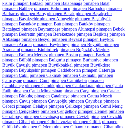
kısım
pimapen Baklacı
pimapen Balabanağa
pimapen Balat
pimapen Balibey
pimapen Balmumcu
pimapen Barbados
pimapen
Barbaros
pimapen Barış
pimapen Başak
pimapen Başakşehir
pimapen Başakşehir pimapen Altınşehir
pimapen Başıbüyük
pimapen Basınköy
pimapen Batı
pimapen Batıköy
pimapen
Battalgazi
pimapen Bayrampaşa pimapen Altıntepsi
pimapen Bebek
pimapen Bedrettin
pimapen Bereketzade
pimapen Beşiktaş pimapen
Abbasağa
pimapen Beşyol
pimapen Beyazit
pimapen Beykoz
pimapen Acarlar
pimapen Beylerbeyi
pimapen Beyoğlu pimapen
Arapcami
pimapen Binbirdirek
pimapen Boğazköy Merkez
pimapen Bolluca Merkez
pimapen Bostan
pimapen Bozkurt
pimapen Bülbül
pimapen Bulgurlu
pimapen Burhaniye
pimapen
Büyük Çavuşlu
pimapen Büyükbakkal
pimapen Büyükdere
pimapen Büyükşehir
pimapen Caddebostan
pimapen Caferağa
pimapen Çakıl
pimapen Çakmak
pimapen Çakmaklı
pimapen
Çamçeşme
pimapen Cami
pimapen Camiikebir
pimapen
Çamlıbahçe
pimapen Çamlık
pimapen Cankurtaran
pimapen Çanta
Fatih
pimapen Çanta Mimarsinan
pimapen Çarşı
pimapen Çatalca
pimapen Binkılıç
pimapen Çatalmeşe
pimapen Çatma Mescit
pimapen Çavuş
pimapen Çavuşoğlu
pimapen Çayırbaşı
pimapen
Cebeci
pimapen Celaliye
pimapen Çeliktepe
pimapen Cemil Meriç
pimapen Çengeldere
pimapen Çengelköy
pimapen Cennet
pimapen
Cerrahpaşa
pimapen Cevatpaşa
pimapen Cevizli
pimapen Cevizlik
pimapen Cibali
pimapen Çiftehavuzlar
pimapen Çiftlik
pimapen
Çiftlikköy
pimapen Çiğdem
pimapen Cihangir
pimapen Cihannüma