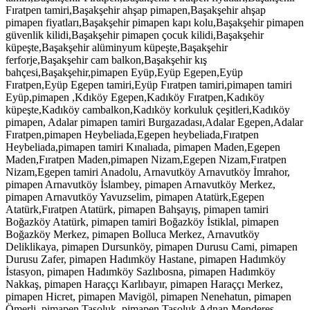
Fıratpen tamiri,Başakşehir ahşap pimapen,Başakşehir ahşap
pimapen fiyatları,Başakşehir pimapen kapı kolu,Başakşehir pimapen
güvenlik kilidi,Başakşehir pimapen çocuk kilidi,Başakşehir
küpeşte,Başakşehir alüminyum küpeşte,Başakşehir
ferforje,Başakşehir cam balkon,Başakşehir kış
bahçesi,Başakşehir,pimapen Eyüp,Eyüp Egepen,Eyüp
Fıratpen,Eyüp Egepen tamiri,Eyüp Fıratpen tamiri,pimapen tamiri
Eyüp,pimapen ,Kdıköy Egepen,Kadıköy Fıratpen,Kadıköy
küpeşte,Kadıköy cambalkon,Kadıköy korkuluk çeşitleri,Kadıköy
pimapen, Adalar pimapen tamiri Burgazadası,Adalar Egepen,Adalar
Fıratpen,pimapen Heybeliada,Egepen heybeliada,Fıratpen
Heybeliada,pimapen tamiri Kınalıada, pimapen Maden,Egepen
Maden,Fıratpen Maden,pimapen Nizam,Egepen Nizam,Fıratpen
Nizam,Egepen tamiri Anadolu, Arnavutköy Arnavutköy İmrahor,
pimapen Arnavutköy İslambey, pimapen Arnavutköy Merkez,
pimapen Arnavutköy Yavuzselim, pimapen Atatürk,Egepen
Atatürk,Fıratpen Atatürk, pimapen Bahşayış, pimapen tamiri
Boğazköy Atatürk, pimapen tamiri Boğazköy İstiklal, pimapen
Boğazköy Merkez, pimapen Bolluca Merkez, Arnavutköy
Deliklikaya, pimapen Dursunköy, pimapen Durusu Cami, pimapen
Durusu Zafer, pimapen Hadımköy Hastane, pimapen Hadımköy
İstasyon, pimapen Hadımköy Sazlıbosna, pimapen Hadımköy
Nakkaş, pimapen Haraççı Karlıbayır, pimapen Haraççı Merkez,
pimapen Hicret, pimapen Mavigöl, pimapen Nenehatun, pimapen
Ömerli, pimapen Taşoluk, pimapen Taşoluk Adnan Menderes,