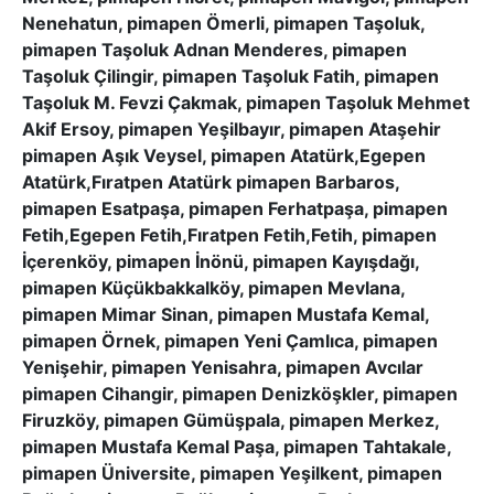
Nenehatun, pimapen Ömerli, pimapen Taşoluk,
pimapen Taşoluk Adnan Menderes, pimapen
Taşoluk Çilingir, pimapen Taşoluk Fatih, pimapen
Taşoluk M. Fevzi Çakmak, pimapen Taşoluk Mehmet
Akif Ersoy, pimapen Yeşilbayır, pimapen Ataşehir
pimapen Aşık Veysel, pimapen Atatürk,Egepen
Atatürk,Fıratpen Atatürk pimapen Barbaros,
pimapen Esatpaşa, pimapen Ferhatpaşa, pimapen
Fetih,Egepen Fetih,Fıratpen Fetih,Fetih, pimapen
İçerenköy, pimapen İnönü, pimapen Kayışdağı,
pimapen Küçükbakkalköy, pimapen Mevlana,
pimapen Mimar Sinan, pimapen Mustafa Kemal,
pimapen Örnek, pimapen Yeni Çamlıca, pimapen
Yenişehir, pimapen Yenisahra, pimapen Avcılar
pimapen Cihangir, pimapen Denizköşkler, pimapen
Firuzköy, pimapen Gümüşpala, pimapen Merkez,
pimapen Mustafa Kemal Paşa, pimapen Tahtakale,
pimapen Üniversite, pimapen Yeşilkent, pimapen