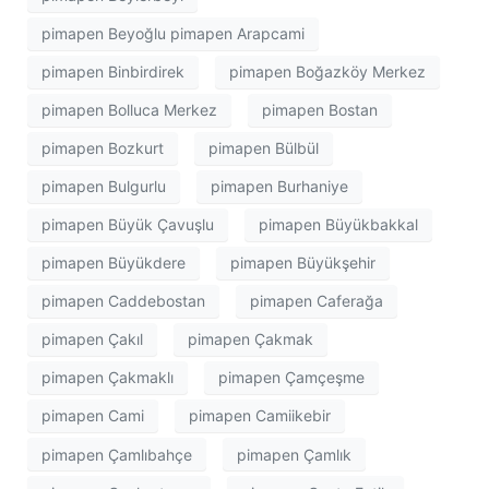
pimapen Beyoğlu pimapen Arapcami
pimapen Binbirdirek
pimapen Boğazköy Merkez
pimapen Bolluca Merkez
pimapen Bostan
pimapen Bozkurt
pimapen Bülbül
pimapen Bulgurlu
pimapen Burhaniye
pimapen Büyük Çavuşlu
pimapen Büyükbakkal
pimapen Büyükdere
pimapen Büyükşehir
pimapen Caddebostan
pimapen Caferağa
pimapen Çakıl
pimapen Çakmak
pimapen Çakmaklı
pimapen Çamçeşme
pimapen Cami
pimapen Camiikebir
pimapen Çamlıbahçe
pimapen Çamlık