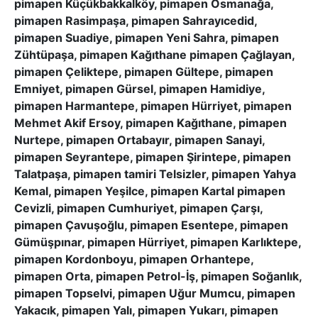
pimapen Küçükbakkalköy, pimapen Osmanağa,
pimapen Rasimpaşa, pimapen Sahrayıcedid,
pimapen Suadiye, pimapen Yeni Sahra, pimapen
Zühtüpaşa, pimapen Kağıthane pimapen Çağlayan,
pimapen Çeliktepe, pimapen Gültepe, pimapen
Emniyet, pimapen Gürsel, pimapen Hamidiye,
pimapen Harmantepe, pimapen Hürriyet, pimapen
Mehmet Akif Ersoy, pimapen Kağıthane, pimapen
Nurtepe, pimapen Ortabayır, pimapen Sanayi,
pimapen Seyrantepe, pimapen Şirintepe, pimapen
Talatpaşa, pimapen tamiri Telsizler, pimapen Yahya
Kemal, pimapen Yeşilce, pimapen Kartal pimapen
Cevizli, pimapen Cumhuriyet, pimapen Çarşı,
pimapen Çavuşoğlu, pimapen Esentepe, pimapen
Gümüşpınar, pimapen Hürriyet, pimapen Karlıktepe,
pimapen Kordonboyu, pimapen Orhantepe,
pimapen Orta, pimapen Petrol-İş, pimapen Soğanlık,
pimapen Topselvi, pimapen Uğur Mumcu, pimapen
Yakacık, pimapen Yalı, pimapen Yukarı, pimapen