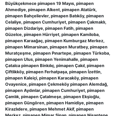
Büyükçekmece pimapen 19 Mayıs, pimapen
Ahmediye, pimapen Alkent, pimapen Atatürk,
pimapen Bahçelievler, pimapen Batıköy, pimapen
Celaliye, pimapen Cumhuriyet, pimapen Çakmaklı,
pimapen Dizdariye, pimapen Fatih, pimapen
Güzelce, pimapen Hürriyet, pimapen Kamiloba,
pimapen Karaağaç, pimapen Kumburgaz Merkez,
pimapen Mimarsinan, pimapen Muratbey, pimapen
Muratçeşme, pimapen Pınartepe, pimapen Türkoba,
pimapen Ulus, pimapen Yenimahalle, pimapen
Çatalca pimapen Binkılıç, pimapen Çakıl, pimapen
Çiftlikköy, pimapen Ferhatpaşa, pimapen İzettin,
pimapen Kaleiçi, pimapen Karacaköy, pimapen
Ovayenice, pimapen Çekmeköy pimapen Alemdağ,
pimapen Aydınlar, pimapen Cumhuriyet, pimapen
Çamlık, pimapen Çatalmeşe, pimapen Ekşioğlu,
pimapen Güngören, pimapen Hamidiye, pimapen
Kirazlıdere, pimapen Mehmet Akif, pimapen
Merkez, pimapen Mimar Sinan, pimapen Nişantepe,