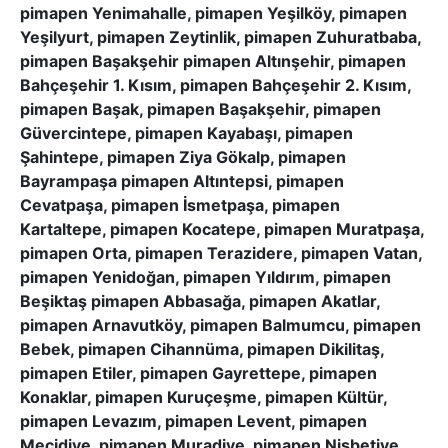
pimapen Yenimahalle, pimapen Yeşilköy, pimapen
Yeşilyurt, pimapen Zeytinlik, pimapen Zuhuratbaba,
pimapen Başakşehir pimapen Altınşehir, pimapen
Bahçeşehir 1. Kısım, pimapen Bahçeşehir 2. Kısım,
pimapen Başak, pimapen Başakşehir, pimapen
Güvercintepe, pimapen Kayabaşı, pimapen
Şahintepe, pimapen Ziya Gökalp, pimapen
Bayrampaşa pimapen Altıntepsi, pimapen
Cevatpaşa, pimapen İsmetpaşa, pimapen
Kartaltepe, pimapen Kocatepe, pimapen Muratpaşa,
pimapen Orta, pimapen Terazidere, pimapen Vatan,
pimapen Yenidoğan, pimapen Yıldırım, pimapen
Beşiktaş pimapen Abbasağa, pimapen Akatlar,
pimapen Arnavutköy, pimapen Balmumcu, pimapen
Bebek, pimapen Cihannüma, pimapen Dikilitaş,
pimapen Etiler, pimapen Gayrettepe, pimapen
Konaklar, pimapen Kuruçeşme, pimapen Kültür,
pimapen Levazım, pimapen Levent, pimapen
Mecidiye, pimapen Muradiye, pimapen Nisbetiye,