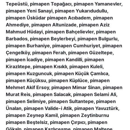
Tepeüstü, pimapen Topağacı, pimapen Yamanevler,
pimapen Yeni Sanayi, pimapen Yukarıdudullu,
pimapen Üsküdar pimapen Acıbadem, pimapen
Ahmediye, pimapen Altunizade, pimapen Aziz
Mahmud Hüdayi, pimapen Bahçelievler, pimapen
Barbados, pimapen Beylerbeyi, pimapen Bulgurlu,
pimapen Burhaniye, pimapen Cumhuriyet, pimapen
Çengelköy, pimapen Ferah, pimapen Güzeltepe,
pimapen İcadiye, pimapen Kandilli, pimapen
Kirazlıtepe, pimapen Kısıklı, pimapen Kuleli,
pimapen Kuzguncuk, pimapen Küçük Çamlıca,
pimapen Küçüksu, pimapen Küplüce, pimapen
Mehmet Akif Ersoy, pimapen Mimar Sinan, pimapen
Murat Reis, pimapen Salacak, pimapen Selami Ali,
pimapen Selimiye, pimapen Sultantepe, pimapen
Ünalan, pimapen Valide-i Atik, pimapen Yavuztürk,
pimapen Zeynep Kamil, pimapen Zeytinburnu
pimapen Beştelsiz, pimapen Çırpıcı, pimapen
Gökalp, pimapen Kazlıçeşme, pimapen Maltepe,