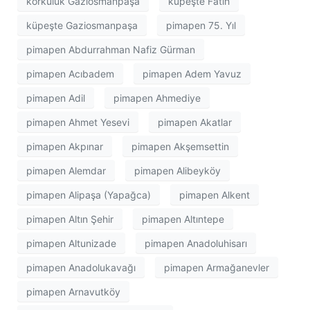
korkuluk Gaziosmanpaşa
küpeşte Fatih
küpeşte Gaziosmanpaşa
pimapen 75. Yıl
pimapen Abdurrahman Nafiz Gürman
pimapen Acıbadem
pimapen Adem Yavuz
pimapen Adil
pimapen Ahmediye
pimapen Ahmet Yesevi
pimapen Akatlar
pimapen Akpınar
pimapen Akşemsettin
pimapen Alemdar
pimapen Alibeyköy
pimapen Alipaşa (Yapağca)
pimapen Alkent
pimapen Altın Şehir
pimapen Altıntepe
pimapen Altunizade
pimapen Anadoluhisarı
pimapen Anadolukavağı
pimapen Armağanevler
pimapen Arnavutköy