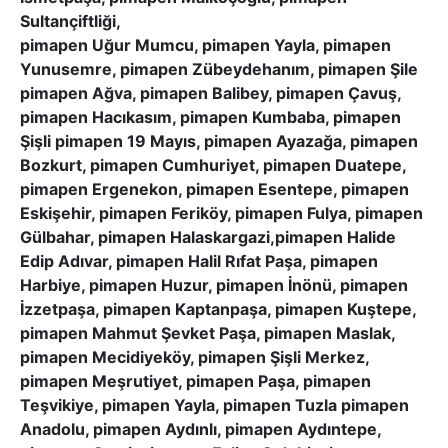
Sultançiftliği,
pimapen Uğur Mumcu, pimapen Yayla, pimapen
Yunusemre, pimapen Zübeydehanım, pimapen Şile
pimapen Ağva, pimapen Balibey, pimapen Çavuş,
pimapen Hacıkasım, pimapen Kumbaba, pimapen
Şişli pimapen 19 Mayıs, pimapen Ayazağa, pimapen
Bozkurt, pimapen Cumhuriyet, pimapen Duatepe,
pimapen Ergenekon, pimapen Esentepe, pimapen
Eskişehir, pimapen Feriköy, pimapen Fulya, pimapen
Gülbahar, pimapen Halaskargazi,pimapen Halide
Edip Adıvar, pimapen Halil Rıfat Paşa, pimapen
Harbiye, pimapen Huzur, pimapen İnönü, pimapen
İzzetpaşa, pimapen Kaptanpaşa, pimapen Kuştepe,
pimapen Mahmut Şevket Paşa, pimapen Maslak,
pimapen Mecidiyeköy, pimapen Şişli Merkez,
pimapen Meşrutiyet, pimapen Paşa, pimapen
Teşvikiye, pimapen Yayla, pimapen Tuzla pimapen
Anadolu, pimapen Aydınlı, pimapen Aydıntepe,