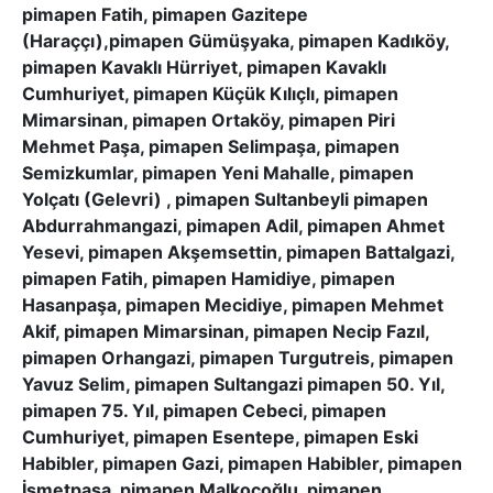
pimapen Fatih, pimapen Gazitepe
(Haraççı),pimapen Gümüşyaka, pimapen Kadıköy,
pimapen Kavaklı Hürriyet, pimapen Kavaklı
Cumhuriyet, pimapen Küçük Kılıçlı, pimapen
Mimarsinan, pimapen Ortaköy, pimapen Piri
Mehmet Paşa, pimapen Selimpaşa, pimapen
Semizkumlar, pimapen Yeni Mahalle, pimapen
Yolçatı (Gelevri) , pimapen Sultanbeyli pimapen
Abdurrahmangazi, pimapen Adil, pimapen Ahmet
Yesevi, pimapen Akşemsettin, pimapen Battalgazi,
pimapen Fatih, pimapen Hamidiye, pimapen
Hasanpaşa, pimapen Mecidiye, pimapen Mehmet
Akif, pimapen Mimarsinan, pimapen Necip Fazıl,
pimapen Orhangazi, pimapen Turgutreis, pimapen
Yavuz Selim, pimapen Sultangazi pimapen 50. Yıl,
pimapen 75. Yıl, pimapen Cebeci, pimapen
Cumhuriyet, pimapen Esentepe, pimapen Eski
Habibler, pimapen Gazi, pimapen Habibler, pimapen
İsmetpaşa, pimapen Malkoçoğlu, pimapen