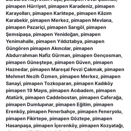
pimapen Hürriyet, pimapen Karadeniz, pimapen
Karayolları, pimapen Karlıtepe, pimapen Kâzım
Karabekir, pimapen Merkez, pimapen Mevlana,
pimapen Pazariçi, pimapen Sarıgöl, pimapen
Şemsipaşa, pimapen Yenidoğan, pimapen
Yenimahalle, pimapen Yıldıztabya, pimapen
Güngören pimapen Akıncılar, pimapen
Abdurrahman Nafiz Gürman, pimapen Gençosman,
pimapen Güneştepe, pimapen Güven, pimapen
Haznedar, pimapen Mareşal Fevzi Çakmak, pimapen
Mehmet Nezih Özmen, pimapen Merkez, pimapen
Sanayi, pimapen Tozkoparan, pimapen Kadıköy
pimapen 19 Mayıs, pimapen Acıbadem, pimapen
Atatürk, pimapen Caddebostan, pimapen Caferağa,
pimapen Dumlupınar, pimapen Eğitim, pimapen
Erenköy, pimapen Fenerbahçe, pimapen Feneryolu,
pimapen Fikirtepe, pimapen Göztepe, pimapen
Hasanpaşa, pimapen İçerenköy, pimapen Kozyatağı,