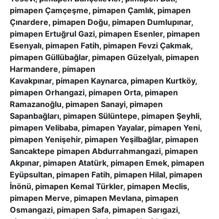
pimapen Çamçeşme, pimapen Çamlık, pimapen
Çınardere, pimapen Doğu, pimapen Dumlupınar,
pimapen Ertuğrul Gazi, pimapen Esenler, pimapen
Esenyalı, pimapen Fatih, pimapen Fevzi Çakmak,
pimapen Güllübağlar, pimapen Güzelyalı, pimapen
Harmandere, pimapen
Kavakpınar, pimapen Kaynarca, pimapen Kurtköy,
pimapen Orhangazi, pimapen Orta, pimapen
Ramazanoğlu, pimapen Sanayi, pimapen
Sapanbağları, pimapen Sülüntepe, pimapen Şeyhli,
pimapen Velibaba, pimapen Yayalar, pimapen Yeni,
pimapen Yenişehir, pimapen Yeşilbağlar, pimapen
Sancaktepe pimapen Abdurrahmangazi, pimapen
Akpınar, pimapen Atatürk, pimapen Emek, pimapen
Eyüpsultan, pimapen Fatih, pimapen Hilal, pimapen
İnönü, pimapen Kemal Türkler, pimapen Meclis,
pimapen Merve, pimapen Mevlana, pimapen
Osmangazi, pimapen Safa, pimapen Sarıgazi,