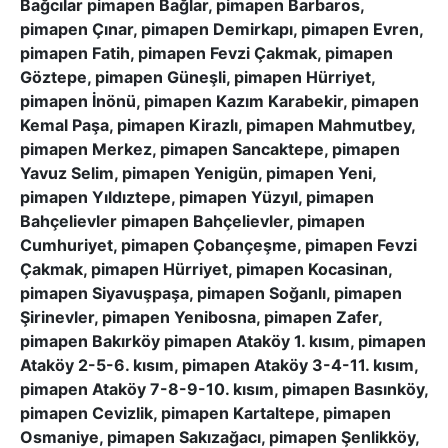
Bağcılar pimapen Bağlar, pimapen Barbaros,
pimapen Çınar, pimapen Demirkapı, pimapen Evren,
pimapen Fatih, pimapen Fevzi Çakmak, pimapen
Göztepe, pimapen Güneşli, pimapen Hürriyet,
pimapen İnönü, pimapen Kazım Karabekir, pimapen
Kemal Paşa, pimapen Kirazlı, pimapen Mahmutbey,
pimapen Merkez, pimapen Sancaktepe, pimapen
Yavuz Selim, pimapen Yenigün, pimapen Yeni,
pimapen Yıldıztepe, pimapen Yüzyıl, pimapen
Bahçelievler pimapen Bahçelievler, pimapen
Cumhuriyet, pimapen Çobançeşme, pimapen Fevzi
Çakmak, pimapen Hürriyet, pimapen Kocasinan,
pimapen Siyavuşpaşa, pimapen Soğanlı, pimapen
Şirinevler, pimapen Yenibosna, pimapen Zafer,
pimapen Bakırköy pimapen Ataköy 1. kısım, pimapen
Ataköy 2-5-6. kısım, pimapen Ataköy 3-4-11. kısım,
pimapen Ataköy 7-8-9-10. kısım, pimapen Basınköy,
pimapen Cevizlik, pimapen Kartaltepe, pimapen
Osmaniye, pimapen Sakızağacı, pimapen Şenlikköy,