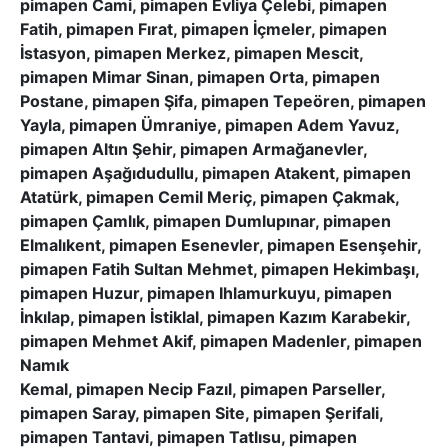
pimapen Cami, pimapen Evliya Çelebi, pimapen
Fatih, pimapen Fırat, pimapen İçmeler, pimapen
İstasyon, pimapen Merkez, pimapen Mescit,
pimapen Mimar Sinan, pimapen Orta, pimapen
Postane, pimapen Şifa, pimapen Tepeören, pimapen
Yayla, pimapen Ümraniye, pimapen Adem Yavuz,
pimapen Altın Şehir, pimapen Armağanevler,
pimapen Aşağıdudullu, pimapen Atakent, pimapen
Atatürk, pimapen Cemil Meriç, pimapen Çakmak,
pimapen Çamlık, pimapen Dumlupınar, pimapen
Elmalıkent, pimapen Esenevler, pimapen Esenşehir,
pimapen Fatih Sultan Mehmet, pimapen Hekimbaşı,
pimapen Huzur, pimapen Ihlamurkuyu, pimapen
İnkılap, pimapen İstiklal, pimapen Kazım Karabekir,
pimapen Mehmet Akif, pimapen Madenler, pimapen
Namık
Kemal, pimapen Necip Fazıl, pimapen Parseller,
pimapen Saray, pimapen Site, pimapen Şerifali,
pimapen Tantavi, pimapen Tatlısu, pimapen