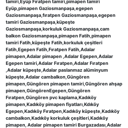
tamiri,Eyüp Fıratpen tamiri,pimapen tamiri
Eyüp,pimapen Gaziosmanpaşa,egepen
Gaziosmanpaşa,fıratpen Gaziosmanpaşa,egepen
tamiri Gaziosmanpaşa,küpeşte
Gaziosmanpaşa,korkuluk Gaziosmanpaşa,cam
balkon Gaziosmanpaşa,pimapen Fatih,pimapen
tamiri Fatih,küpeşte Fatih,korkuluk çeşitleri
Fatih,Egepen Fatih,Fıratpen Fatih,Adalar
pimapen,Adalar pimapen ,Adalar Egepen,Adalar
Egepen tamiri,Adalar Fıratpen,Adalar Fıratpen
,Adalar küpeşte,Adalar paslanmaz alüminyum
küpeşte,Adalar cambalkon,Güngören
pimapen,Güngören pimapen tamiri,Güngören ahşap
pimapen,GüngörenEgepen,Güngören
Fıratpen,Güngören pvc kaplama,Kadıköy
pimapen,Kadıköy pimapen fiyatları,Kdıköy
Egepen,Kadıköy Fıratpen,Kadıköy küpeşte,Kadıköy
cambalkon,Kadıköy korkuluk çeşitleri,Kadıköy
pimapen, Adalar pimapen tamiri Burgazadası,Adalar