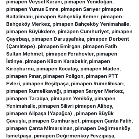
pimapen Veysel Karani, pimapen Yenidoğan,
pimapen Yunus Emre, pimapen Sarıyer pimapen
Baltalimanı, pimapen Bahçeköy Kemer, pimapen
Bahçeköy Merkez, pimapen Bahçeköy Yenimahalle,
pimapen Büyükdere, pimapen Cumhuriyet, pimapen
Çayırbaşı, pimapen Daruşşafaka, pimapen Derbent
(Çamlıtepe), pimapen Emirgan, pimapen Fatih
Sultan Mehmet, pimapen Ferahevler, pimapen
İstinye, pimapen Kâzım Karabekir, pimapen
Kireçburnu, pimapen Kocataş, pimapen Maden,
pimapen Pınar, pimapen Poligon, pimapen PTT
Evleri, pimapen Reşitpaşa, pimapen Rumelihisarı,
pimapen Rumelikavağı, pimapen Sarıyer Merkez,
pimapen Tarabya, pimapen Yeniköy, pimapen
Yenimahalle, pimapen Silivri pimapen Alibey,
pimapen Alipaşa (Yapağca) , pimapen Büyük
Çavuşlu, pimapen Cumhuriyet, pimapen Çanta Fatih,
pimapen Çanta Mimarsinan, pimapen Değirmenköy
İsmetpaşa, pimapen Değirmenköy Fevzipaşa,