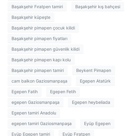
Başakşehir Fıratpen tamiri
Başakşehir kış bahçesi
Başakşehir küpeşte
Başakşehir pimapen çocuk kilidi
Başakşehir pimapen fiyatları
Başakşehir pimapen güvenlik kilidi
Başakşehir pimapen kapı kolu
Başakşehir pimapen tamiri
Beykent Pimapen
cam balkon Gaziosmanpaşa
Egepen Atatürk
Egepen Fatih
Egepen Fetih
egepen Gaziosmanpaşa
Egepen heybeliada
Egepen tamiri Anadolu
egepen tamiri Gaziosmanpaşa
Eyüp Egepen
Eyüp Egepen tamiri
Eyüp Fıratpen