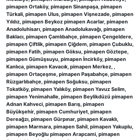
pimapen Ortaköy, pimapen Sinanpaşa, pimapen
Türkali, pimapen Ulus, pimapen Vişnezade, pimapen
Yıldız, pimapen Beykoz pimapen Acarlar, pimapen
Anadoluhisarı, pimapen Anadolukavağı, pimapen
Baklacı, pimapen Çamlıbahçe, pimapen Çengeldere,
pimapen Çiftlik, pimapen Çiğdem, pimapen Çubuklu,
pimapen Fatih, pimapen Göksu, pimapen Göztepe,
pimapen Gümüşsuyu, pimapen İncirköy, pimapen
Kanlıca, pimapen Kavacık, pimapen Merkez, ,
pimapen Ortaçeşme, pimapen Paşabahçe, pimapen
Rüzgarlıbahçe, pimapen Soğuksu, pimapen
Tokatköy, pimapen Yalıköy, pimapen Yavuz Selim,
pimapen Yenimahalle, pimapen Beylikdüzü pimapen
Adnan Kahveci, pimapen Barış, pimapen
Büyükşehir, pimapen Cumhuriyet, pimapen
Dereağzı, pimapen Gürpınar, pimapen Kavaklı,
pimapen Marmara, pimapen Sahil, pimapen Yakuplu,
pimapen Beyoğlu pimapen Arapcami, pimapen