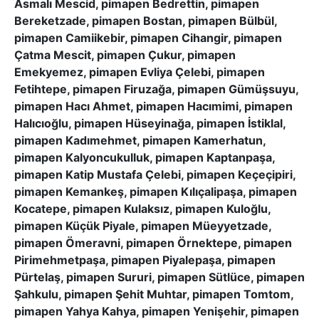
Asmalı Mescid, pimapen Bedrettin, pimapen
Bereketzade, pimapen Bostan, pimapen Bülbül,
pimapen Camiikebir, pimapen Cihangir, pimapen
Çatma Mescit, pimapen Çukur, pimapen
Emekyemez, pimapen Evliya Çelebi, pimapen
Fetihtepe, pimapen Firuzağa, pimapen Gümüşsuyu,
pimapen Hacı Ahmet, pimapen Hacımimi, pimapen
Halıcıoğlu, pimapen Hüseyinağa, pimapen İstiklal,
pimapen Kadımehmet, pimapen Kamerhatun,
pimapen Kalyoncukulluk, pimapen Kaptanpaşa,
pimapen Katip Mustafa Çelebi, pimapen Keçeçipiri,
pimapen Kemankeş, pimapen Kılıçalipaşa, pimapen
Kocatepe, pimapen Kulaksız, pimapen Kuloğlu,
pimapen Küçük Piyale, pimapen Müeyyetzade,
pimapen Ömeravni, pimapen Örnektepe, pimapen
Pirimehmetpaşa, pimapen Piyalepaşa, pimapen
Pürtelaş, pimapen Sururi, pimapen Sütlüce, pimapen
Şahkulu, pimapen Şehit Muhtar, pimapen Tomtom,
pimapen Yahya Kahya, pimapen Yenişehir, pimapen