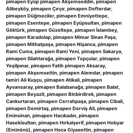
pimapen Eyüp pimapen Akşemseddin, pimapen
Alibeyköy, pimapen Çırçır, pimapen Defterdar,
pimapen Düğmeciler, pimapen Emniyettepe,
pimapen Esentepe, pimapen Eyüpsultan, pimapen
Göktürk, pimapen Güzeltepe, pimapen İslambey,
pimapen Karadolap, pimapen Mimar Sinan Paşa,
pimapen Mithatpaşa, pimapen Nişanca, pimapen
Rami Cuma, pimapen Rami Yeni, pimapen Sakarya,
pimapen Silahtarağa, pimapen Topçular, pimapen
Yeşilpınar, pimapen Fatih pimapen Aksaray,
pimapen Akşemsettin, pimapen Alemdar, pimapen
tamiri Ali Kuşçu, pimapen Atikali, pimapen
Ayvansaray, pimapen Balabanağa, pimapen Balat,
pimapen Beyazit, pimapen Binbirdirek, pimapen
Cankurtaran, pimapen Cerrahpaşa, pimapen Cibali,
pimapen Demirtaş, pimapen Derviş Ali, pimapen
Eminsinan, pimapen Hacıkadın, pimapen
Hasekisultan, pimapen Hırkaişerif, pimapen Hobyar
(Eminönü), pimapen Hoca Giyasettin, pimapen