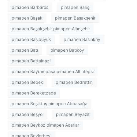
pimapen Barbaros
pimapen Barış
pimapen Başak
pimapen Başakşehir
pimapen Başakşehir pimapen Altınşehir
pimapen Başıbüyük
pimapen Basınköy
pimapen Batı
pimapen Batıköy
pimapen Battalgazi
pimapen Bayrampaşa pimapen Altıntepsi
pimapen Bebek
pimapen Bedrettin
pimapen Bereketzade
pimapen Beşiktaş pimapen Abbasağa
pimapen Beşyol
pimapen Beyazit
pimapen Beykoz pimapen Acarlar
pimapen Beylerbeyi