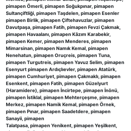
pimapen Ömerli, pimapen Soğukpınar, pimapen
Sultançiftliği, pimapen Taşdelen, pimapen Esenler
pimapen Birlik, pimapen Çiftehavuzlar, pimapen
Davutpaşa, pimapen Fatih, pimapen Fevzi Çakmak,
pimapen Havaalanı, pimapen Kâzım Karabekir,
pimapen Kemer, pimapen Menderes, pimapen
Mimarsinan, pimapen Namık Kemal, pimapen
Nenehatun, pimapen Oruçreis, pimapen Tuna,
pimapen Turgutreis, pimapen Yavuz Selim, pimapen
Esenyurt pimapen Ardıçlıevler, pimapen Atatürk,
pimapen Cumhuriyet, pimapen Çakmaklı, pimapen
Esenkent, pimapen Fatih, pimapen Güzelyurt
(Haramidere), pimapen İncirtepe, pimapen İnönü,
pimapen İstiklal, pimapen Mehterçeşme, pimapen
Merkez, pimapen Namik Kemal, pimapen Örnek,
pimapen Pınar, pimapen Saadetdere, pimapen
Sanayii, pimapen
Talatpasa, pimapen Yenikent, pimapen Yeşilkent,