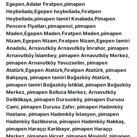
Egepen,Adalar Fıratpen,pimapen
Heybeliada,Egepen heybeliada,Fıratpen
Heybeliada,pimapen tamiri Kınalıada,Pimapen
Pencere Fiyatları,pimapenci, pimapen
Maden,Egepen Maden,Fıratpen Maden,pimapen
Nizam,Egepen Nizam,Fıratpen Nizam,Egepen tamiri
Anadolu, Arnavutköy Arnavutköy İmrahor, pimapen
Arnavutköy İslambey, pimapen Arnavutköy Merkez,
pimapen Arnavutköy Yavuzselim, pimapen
Atatürk,Egepen Atatürk,Fıratpen Atatürk, pimapen
Bahşayış, pimapen tamiri Boğazköy Atatürk,
pimapen tamiri Boğazköy İstiklal, pimapen Boğazköy
Merkez, pimapen Bolluca Merkez, Arnavutköy
Deliklikaya, pimapen Dursunköy, pimapen Durusu
Cami, pimapen Durusu Zafer, pimapen Hadımköy
Hastane, pimapen Hadımköy İstasyon, pimapen
Hadımköy Sazlıbosna, pimapen Hadımköy Nakkaş,
pimapen Haraççı Karlıbayır, pimapen Haraççı
Merkez, pimapen Hicret, pimapen Mavigöl, pimapen