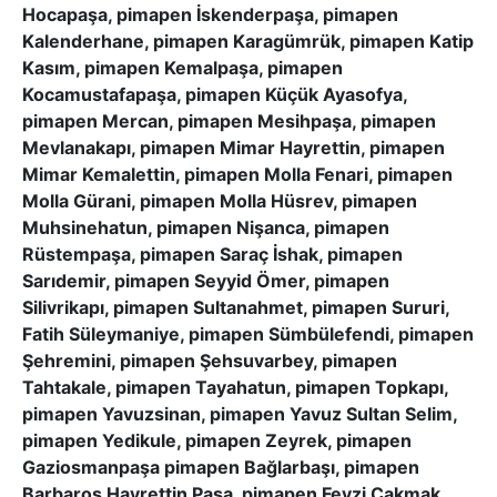
Hocapaşa, pimapen İskenderpaşa, pimapen
Kalenderhane, pimapen Karagümrük, pimapen Katip
Kasım, pimapen Kemalpaşa, pimapen
Kocamustafapaşa, pimapen Küçük Ayasofya,
pimapen Mercan, pimapen Mesihpaşa, pimapen
Mevlanakapı, pimapen Mimar Hayrettin, pimapen
Mimar Kemalettin, pimapen Molla Fenari, pimapen
Molla Gürani, pimapen Molla Hüsrev, pimapen
Muhsinehatun, pimapen Nişanca, pimapen
Rüstempaşa, pimapen Saraç İshak, pimapen
Sarıdemir, pimapen Seyyid Ömer, pimapen
Silivrikapı, pimapen Sultanahmet, pimapen Sururi,
Fatih Süleymaniye, pimapen Sümbülefendi, pimapen
Şehremini, pimapen Şehsuvarbey, pimapen
Tahtakale, pimapen Tayahatun, pimapen Topkapı,
pimapen Yavuzsinan, pimapen Yavuz Sultan Selim,
pimapen Yedikule, pimapen Zeyrek, pimapen
Gaziosmanpaşa pimapen Bağlarbaşı, pimapen
Barbaros Hayrettin Paşa, pimapen Fevzi Çakmak,