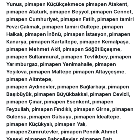
Yunus, pimapen Küçükçekmece pimapen Atakent,
pimapen Atatürk, pimapen Beşyol, pimapen Cennet,
pimapen Cumhuriyet, pimapen Fatih, pimapen tamiri
Fevzi Çakmak, pimapen tamiri Gültepe, pimapen
Halkalı, pimapen İnönü, pimapen İstasyon, pimapen
Kanarya, pimapen Kartaltepe, pimapen Kemalpaşa,
pimapen Mehmet Akif, pimapen Söğütlüçeşme,
pimapen Sultanmurat, pimapen Tevfikbey, pimapen
Yarımburgaz, pimapen Yenimahalle, pimapen
Yeşilova, pimapen Maltepe pimapen Altayçeşme,
pimapen Altıntepe,
pimapen Aydınevler, pimapen Bağlarbaşı, pimapen
Başıbüyük, pimapen Büyükbakkal, pimapen Cevizli,
pimapen Çınar, pimapen Esenkent, pimapen
Feyzullah, pimapen Fındıklı, pimapen Girne, pimapen
Gülensu, pimapen Gülsuyu, pimapen İdealtepe,
pimapen Küçükyalı, pimapen Yalı,
pimapenZümrütevler, pimapen Pendik Ahmet
Yesevi, pimapen Bahçelievler, pimapen Batı,