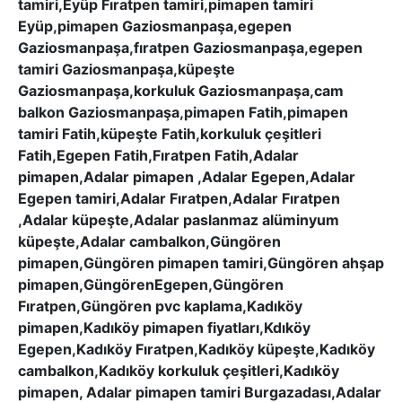
tamiri,Eyüp Fıratpen tamiri,pimapen tamiri
Eyüp,pimapen Gaziosmanpaşa,egepen
Gaziosmanpaşa,fıratpen Gaziosmanpaşa,egepen
tamiri Gaziosmanpaşa,küpeşte
Gaziosmanpaşa,korkuluk Gaziosmanpaşa,cam
balkon Gaziosmanpaşa,pimapen Fatih,pimapen
tamiri Fatih,küpeşte Fatih,korkuluk çeşitleri
Fatih,Egepen Fatih,Fıratpen Fatih,Adalar
pimapen,Adalar pimapen ,Adalar Egepen,Adalar
Egepen tamiri,Adalar Fıratpen,Adalar Fıratpen
,Adalar küpeşte,Adalar paslanmaz alüminyum
küpeşte,Adalar cambalkon,Güngören
pimapen,Güngören pimapen tamiri,Güngören ahşap
pimapen,GüngörenEgepen,Güngören
Fıratpen,Güngören pvc kaplama,Kadıköy
pimapen,Kadıköy pimapen fiyatları,Kdıköy
Egepen,Kadıköy Fıratpen,Kadıköy küpeşte,Kadıköy
cambalkon,Kadıköy korkuluk çeşitleri,Kadıköy
pimapen, Adalar pimapen tamiri Burgazadası,Adalar