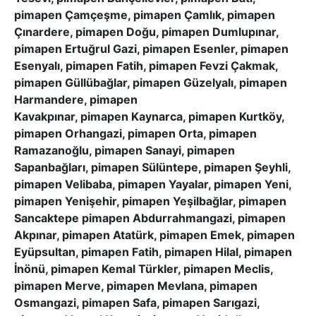
pimapen Çamçeşme, pimapen Çamlık, pimapen
Çınardere, pimapen Doğu, pimapen Dumlupınar,
pimapen Ertuğrul Gazi, pimapen Esenler, pimapen
Esenyalı, pimapen Fatih, pimapen Fevzi Çakmak,
pimapen Güllübağlar, pimapen Güzelyalı, pimapen
Harmandere, pimapen
Kavakpınar, pimapen Kaynarca, pimapen Kurtköy,
pimapen Orhangazi, pimapen Orta, pimapen
Ramazanoğlu, pimapen Sanayi, pimapen
Sapanbağları, pimapen Sülüntepe, pimapen Şeyhli,
pimapen Velibaba, pimapen Yayalar, pimapen Yeni,
pimapen Yenişehir, pimapen Yeşilbağlar, pimapen
Sancaktepe pimapen Abdurrahmangazi, pimapen
Akpınar, pimapen Atatürk, pimapen Emek, pimapen
Eyüpsultan, pimapen Fatih, pimapen Hilal, pimapen
İnönü, pimapen Kemal Türkler, pimapen Meclis,
pimapen Merve, pimapen Mevlana, pimapen
Osmangazi, pimapen Safa, pimapen Sarıgazi,