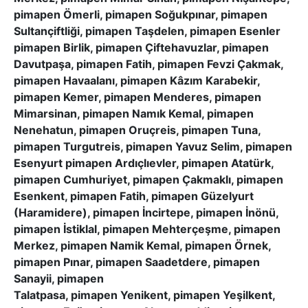
pimapen Ömerli, pimapen Soğukpınar, pimapen
Sultançiftliği, pimapen Taşdelen, pimapen Esenler
pimapen Birlik, pimapen Çiftehavuzlar, pimapen
Davutpaşa, pimapen Fatih, pimapen Fevzi Çakmak,
pimapen Havaalanı, pimapen Kâzım Karabekir,
pimapen Kemer, pimapen Menderes, pimapen
Mimarsinan, pimapen Namık Kemal, pimapen
Nenehatun, pimapen Oruçreis, pimapen Tuna,
pimapen Turgutreis, pimapen Yavuz Selim, pimapen
Esenyurt pimapen Ardıçlıevler, pimapen Atatürk,
pimapen Cumhuriyet, pimapen Çakmaklı, pimapen
Esenkent, pimapen Fatih, pimapen Güzelyurt
(Haramidere), pimapen İncirtepe, pimapen İnönü,
pimapen İstiklal, pimapen Mehterçeşme, pimapen
Merkez, pimapen Namik Kemal, pimapen Örnek,
pimapen Pınar, pimapen Saadetdere, pimapen
Sanayii, pimapen
Talatpasa, pimapen Yenikent, pimapen Yeşilkent,