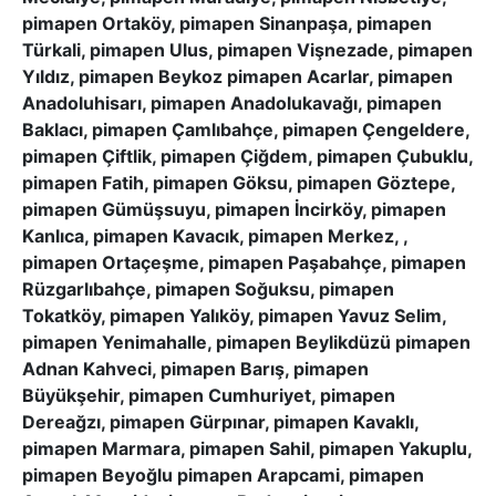
pimapen Ortaköy, pimapen Sinanpaşa, pimapen
Türkali, pimapen Ulus, pimapen Vişnezade, pimapen
Yıldız, pimapen Beykoz pimapen Acarlar, pimapen
Anadoluhisarı, pimapen Anadolukavağı, pimapen
Baklacı, pimapen Çamlıbahçe, pimapen Çengeldere,
pimapen Çiftlik, pimapen Çiğdem, pimapen Çubuklu,
pimapen Fatih, pimapen Göksu, pimapen Göztepe,
pimapen Gümüşsuyu, pimapen İncirköy, pimapen
Kanlıca, pimapen Kavacık, pimapen Merkez, ,
pimapen Ortaçeşme, pimapen Paşabahçe, pimapen
Rüzgarlıbahçe, pimapen Soğuksu, pimapen
Tokatköy, pimapen Yalıköy, pimapen Yavuz Selim,
pimapen Yenimahalle, pimapen Beylikdüzü pimapen
Adnan Kahveci, pimapen Barış, pimapen
Büyükşehir, pimapen Cumhuriyet, pimapen
Dereağzı, pimapen Gürpınar, pimapen Kavaklı,
pimapen Marmara, pimapen Sahil, pimapen Yakuplu,
pimapen Beyoğlu pimapen Arapcami, pimapen