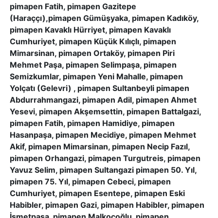
pimapen Fatih, pimapen Gazitepe
(Haraççı),pimapen Gümüşyaka, pimapen Kadıköy,
pimapen Kavaklı Hürriyet, pimapen Kavaklı
Cumhuriyet, pimapen Küçük Kılıçlı, pimapen
Mimarsinan, pimapen Ortaköy, pimapen Piri
Mehmet Paşa, pimapen Selimpaşa, pimapen
Semizkumlar, pimapen Yeni Mahalle, pimapen
Yolçatı (Gelevri) , pimapen Sultanbeyli pimapen
Abdurrahmangazi, pimapen Adil, pimapen Ahmet
Yesevi, pimapen Akşemsettin, pimapen Battalgazi,
pimapen Fatih, pimapen Hamidiye, pimapen
Hasanpaşa, pimapen Mecidiye, pimapen Mehmet
Akif, pimapen Mimarsinan, pimapen Necip Fazıl,
pimapen Orhangazi, pimapen Turgutreis, pimapen
Yavuz Selim, pimapen Sultangazi pimapen 50. Yıl,
pimapen 75. Yıl, pimapen Cebeci, pimapen
Cumhuriyet, pimapen Esentepe, pimapen Eski
Habibler, pimapen Gazi, pimapen Habibler, pimapen
İsmetpaşa, pimapen Malkoçoğlu, pimapen