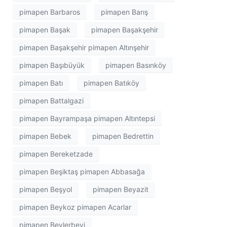
pimapen Barbaros
pimapen Barış
pimapen Başak
pimapen Başakşehir
pimapen Başakşehir pimapen Altınşehir
pimapen Başıbüyük
pimapen Basınköy
pimapen Batı
pimapen Batıköy
pimapen Battalgazi
pimapen Bayrampaşa pimapen Altıntepsi
pimapen Bebek
pimapen Bedrettin
pimapen Bereketzade
pimapen Beşiktaş pimapen Abbasağa
pimapen Beşyol
pimapen Beyazit
pimapen Beykoz pimapen Acarlar
pimapen Beylerbeyi