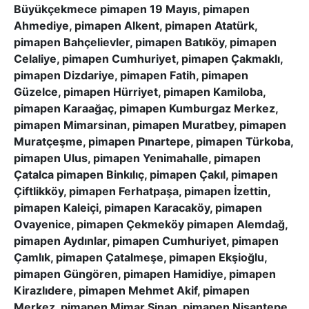
Büyükçekmece pimapen 19 Mayıs, pimapen
Ahmediye, pimapen Alkent, pimapen Atatürk,
pimapen Bahçelievler, pimapen Batıköy, pimapen
Celaliye, pimapen Cumhuriyet, pimapen Çakmaklı,
pimapen Dizdariye, pimapen Fatih, pimapen
Güzelce, pimapen Hürriyet, pimapen Kamiloba,
pimapen Karaağaç, pimapen Kumburgaz Merkez,
pimapen Mimarsinan, pimapen Muratbey, pimapen
Muratçeşme, pimapen Pınartepe, pimapen Türkoba,
pimapen Ulus, pimapen Yenimahalle, pimapen
Çatalca pimapen Binkılıç, pimapen Çakıl, pimapen
Çiftlikköy, pimapen Ferhatpaşa, pimapen İzettin,
pimapen Kaleiçi, pimapen Karacaköy, pimapen
Ovayenice, pimapen Çekmeköy pimapen Alemdağ,
pimapen Aydınlar, pimapen Cumhuriyet, pimapen
Çamlık, pimapen Çatalmeşe, pimapen Ekşioğlu,
pimapen Güngören, pimapen Hamidiye, pimapen
Kirazlıdere, pimapen Mehmet Akif, pimapen
Merkez, pimapen Mimar Sinan, pimapen Nişantepe,