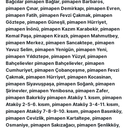
Bağcılar pimapen Bağlar, pimapen Barbaros,
pimapen Çınar, pimapen Demirkapı, pimapen Evren,
pimapen Fatih, pimapen Fevzi Çakmak, pimapen
Göztepe, pimapen Güneşli, pimapen Hürriyet,
pimapen İnönü, pimapen Kazım Karabekir, pimapen
Kemal Paşa, pimapen Kirazlı, pimapen Mahmutbey,
pimapen Merkez, pimapen Sancaktepe, pimapen
Yavuz Selim, pimapen Yenigün, pimapen Yeni,
pimapen Yıldıztepe, pimapen Yüzyıl, pimapen
Bahçelievler pimapen Bahçelievler, pimapen
Cumhuriyet, pimapen Çobançeşme, pimapen Fevzi
Çakmak, pimapen Hürriyet, pimapen Kocasinan,
pimapen Siyavuşpaşa, pimapen Soğanlı, pimapen
Şirinevler, pimapen Yenibosna, pimapen Zafer,
pimapen Bakırköy pimapen Ataköy 1. kısım, pimapen
Ataköy 2-5-6. kısım, pimapen Ataköy 3-4-11. kısım,
pimapen Ataköy 7-8-9-10. kısım, pimapen Basınköy,
pimapen Cevizlik, pimapen Kartaltepe, pimapen
Osmaniye, pimapen Sakızağacı, pimapen Şenlikköy,