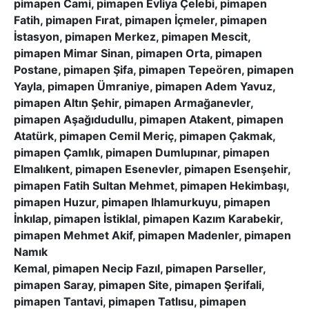
pimapen Cami, pimapen Evliya Çelebi, pimapen
Fatih, pimapen Fırat, pimapen İçmeler, pimapen
İstasyon, pimapen Merkez, pimapen Mescit,
pimapen Mimar Sinan, pimapen Orta, pimapen
Postane, pimapen Şifa, pimapen Tepeören, pimapen
Yayla, pimapen Ümraniye, pimapen Adem Yavuz,
pimapen Altın Şehir, pimapen Armağanevler,
pimapen Aşağıdudullu, pimapen Atakent, pimapen
Atatürk, pimapen Cemil Meriç, pimapen Çakmak,
pimapen Çamlık, pimapen Dumlupınar, pimapen
Elmalıkent, pimapen Esenevler, pimapen Esenşehir,
pimapen Fatih Sultan Mehmet, pimapen Hekimbaşı,
pimapen Huzur, pimapen Ihlamurkuyu, pimapen
İnkılap, pimapen İstiklal, pimapen Kazım Karabekir,
pimapen Mehmet Akif, pimapen Madenler, pimapen
Namık
Kemal, pimapen Necip Fazıl, pimapen Parseller,
pimapen Saray, pimapen Site, pimapen Şerifali,
pimapen Tantavi, pimapen Tatlısu, pimapen