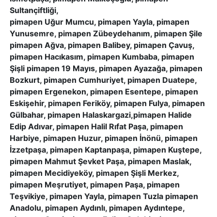
Sultançiftliği,
pimapen Uğur Mumcu, pimapen Yayla, pimapen
Yunusemre, pimapen Zübeydehanım, pimapen Şile
pimapen Ağva, pimapen Balibey, pimapen Çavuş,
pimapen Hacıkasım, pimapen Kumbaba, pimapen
Şişli pimapen 19 Mayıs, pimapen Ayazağa, pimapen
Bozkurt, pimapen Cumhuriyet, pimapen Duatepe,
pimapen Ergenekon, pimapen Esentepe, pimapen
Eskişehir, pimapen Feriköy, pimapen Fulya, pimapen
Gülbahar, pimapen Halaskargazi,pimapen Halide
Edip Adıvar, pimapen Halil Rıfat Paşa, pimapen
Harbiye, pimapen Huzur, pimapen İnönü, pimapen
İzzetpaşa, pimapen Kaptanpaşa, pimapen Kuştepe,
pimapen Mahmut Şevket Paşa, pimapen Maslak,
pimapen Mecidiyeköy, pimapen Şişli Merkez,
pimapen Meşrutiyet, pimapen Paşa, pimapen
Teşvikiye, pimapen Yayla, pimapen Tuzla pimapen
Anadolu, pimapen Aydınlı, pimapen Aydıntepe,