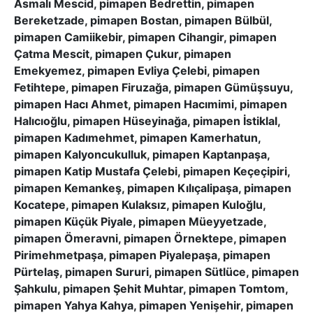
Asmalı Mescid, pimapen Bedrettin, pimapen
Bereketzade, pimapen Bostan, pimapen Bülbül,
pimapen Camiikebir, pimapen Cihangir, pimapen
Çatma Mescit, pimapen Çukur, pimapen
Emekyemez, pimapen Evliya Çelebi, pimapen
Fetihtepe, pimapen Firuzağa, pimapen Gümüşsuyu,
pimapen Hacı Ahmet, pimapen Hacımimi, pimapen
Halıcıoğlu, pimapen Hüseyinağa, pimapen İstiklal,
pimapen Kadımehmet, pimapen Kamerhatun,
pimapen Kalyoncukulluk, pimapen Kaptanpaşa,
pimapen Katip Mustafa Çelebi, pimapen Keçeçipiri,
pimapen Kemankeş, pimapen Kılıçalipaşa, pimapen
Kocatepe, pimapen Kulaksız, pimapen Kuloğlu,
pimapen Küçük Piyale, pimapen Müeyyetzade,
pimapen Ömeravni, pimapen Örnektepe, pimapen
Pirimehmetpaşa, pimapen Piyalepaşa, pimapen
Pürtelaş, pimapen Sururi, pimapen Sütlüce, pimapen
Şahkulu, pimapen Şehit Muhtar, pimapen Tomtom,
pimapen Yahya Kahya, pimapen Yenişehir, pimapen