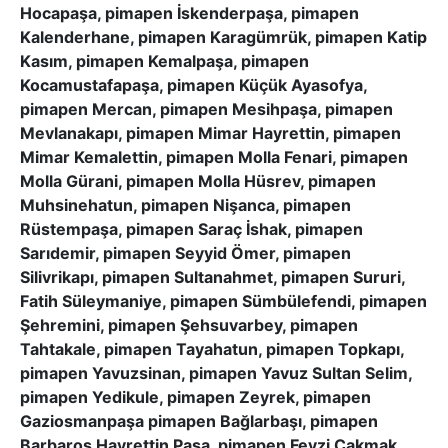
Hocapaşa, pimapen İskenderpaşa, pimapen
Kalenderhane, pimapen Karagümrük, pimapen Katip
Kasım, pimapen Kemalpaşa, pimapen
Kocamustafapaşa, pimapen Küçük Ayasofya,
pimapen Mercan, pimapen Mesihpaşa, pimapen
Mevlanakapı, pimapen Mimar Hayrettin, pimapen
Mimar Kemalettin, pimapen Molla Fenari, pimapen
Molla Gürani, pimapen Molla Hüsrev, pimapen
Muhsinehatun, pimapen Nişanca, pimapen
Rüstempaşa, pimapen Saraç İshak, pimapen
Sarıdemir, pimapen Seyyid Ömer, pimapen
Silivrikapı, pimapen Sultanahmet, pimapen Sururi,
Fatih Süleymaniye, pimapen Sümbülefendi, pimapen
Şehremini, pimapen Şehsuvarbey, pimapen
Tahtakale, pimapen Tayahatun, pimapen Topkapı,
pimapen Yavuzsinan, pimapen Yavuz Sultan Selim,
pimapen Yedikule, pimapen Zeyrek, pimapen
Gaziosmanpaşa pimapen Bağlarbaşı, pimapen
Barbaros Hayrettin Paşa, pimapen Fevzi Çakmak,