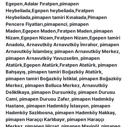
Egepen,Adalar Fıratpen,pimapen
Heybeliada,Egepen heybeliada,Fıratpen
Heybeliada,pimapen tamiri Kınalıada,Pimapen
Pencere Fiyatları,pimapenci, pimapen
Maden,Egepen Maden,Fıratpen Maden,pimapen
Nizam,Egepen Nizam,Fıratpen Nizam,Egepen tamiri
Anadolu, Arnavutköy Arnavutköy İmrahor, pimapen
Arnavutköy İslambey, pimapen Arnavutköy Merkez,
pimapen Arnavutköy Yavuzselim, pimapen
Atatürk,Egepen Atatürk,Fıratpen Atatürk, pimapen
Bahşayış, pimapen tamiri Boğazköy Atatürk,
pimapen tamiri Boğazköy İstiklal, pimapen Boğazköy
Merkez, pimapen Bolluca Merkez, Arnavutköy
Deliklikaya, pimapen Dursunköy, pimapen Durusu
Cami, pimapen Durusu Zafer, pimapen Hadımköy
Hastane, pimapen Hadımköy İstasyon, pimapen
Hadımköy Sazlıbosna, pimapen Hadımköy Nakkaş,
pimapen Haraççı Karlıbayır, pimapen Haraççı
Merkez, pimapen Hicret, pimapen Mavigöl, pimapen