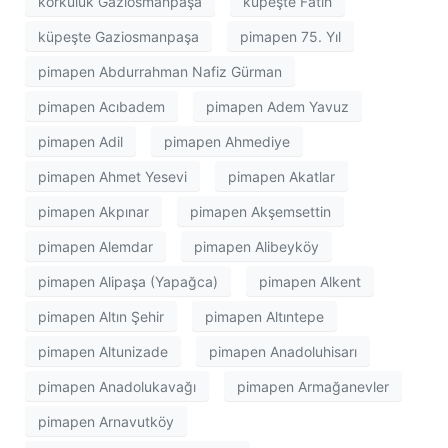
korkuluk Gaziosmanpaşa
küpeşte Fatih
küpeşte Gaziosmanpaşa
pimapen 75. Yıl
pimapen Abdurrahman Nafiz Gürman
pimapen Acıbadem
pimapen Adem Yavuz
pimapen Adil
pimapen Ahmediye
pimapen Ahmet Yesevi
pimapen Akatlar
pimapen Akpınar
pimapen Akşemsettin
pimapen Alemdar
pimapen Alibeyköy
pimapen Alipaşa (Yapağca)
pimapen Alkent
pimapen Altın Şehir
pimapen Altıntepe
pimapen Altunizade
pimapen Anadoluhisarı
pimapen Anadolukavağı
pimapen Armağanevler
pimapen Arnavutköy