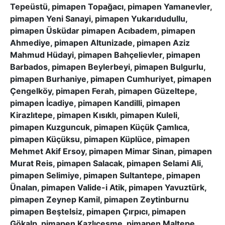
Tepeüstü, pimapen Topağacı, pimapen Yamanevler,
pimapen Yeni Sanayi, pimapen Yukarıdudullu,
pimapen Üsküdar pimapen Acıbadem, pimapen
Ahmediye, pimapen Altunizade, pimapen Aziz
Mahmud Hüdayi, pimapen Bahçelievler, pimapen
Barbados, pimapen Beylerbeyi, pimapen Bulgurlu,
pimapen Burhaniye, pimapen Cumhuriyet, pimapen
Çengelköy, pimapen Ferah, pimapen Güzeltepe,
pimapen İcadiye, pimapen Kandilli, pimapen
Kirazlıtepe, pimapen Kısıklı, pimapen Kuleli,
pimapen Kuzguncuk, pimapen Küçük Çamlıca,
pimapen Küçüksu, pimapen Küplüce, pimapen
Mehmet Akif Ersoy, pimapen Mimar Sinan, pimapen
Murat Reis, pimapen Salacak, pimapen Selami Ali,
pimapen Selimiye, pimapen Sultantepe, pimapen
Ünalan, pimapen Valide-i Atik, pimapen Yavuztürk,
pimapen Zeynep Kamil, pimapen Zeytinburnu
pimapen Beştelsiz, pimapen Çırpıcı, pimapen
Gökalp, pimapen Kazlıçeşme, pimapen Maltepe,