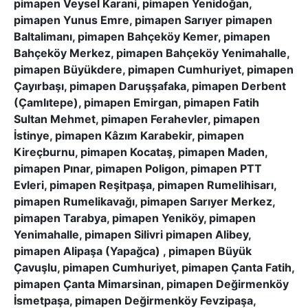
pimapen Veysel Karani, pimapen Yenidoğan,
pimapen Yunus Emre, pimapen Sarıyer pimapen
Baltalimanı, pimapen Bahçeköy Kemer, pimapen
Bahçeköy Merkez, pimapen Bahçeköy Yenimahalle,
pimapen Büyükdere, pimapen Cumhuriyet, pimapen
Çayırbaşı, pimapen Daruşşafaka, pimapen Derbent
(Çamlıtepe), pimapen Emirgan, pimapen Fatih
Sultan Mehmet, pimapen Ferahevler, pimapen
İstinye, pimapen Kâzım Karabekir, pimapen
Kireçburnu, pimapen Kocataş, pimapen Maden,
pimapen Pınar, pimapen Poligon, pimapen PTT
Evleri, pimapen Reşitpaşa, pimapen Rumelihisarı,
pimapen Rumelikavağı, pimapen Sarıyer Merkez,
pimapen Tarabya, pimapen Yeniköy, pimapen
Yenimahalle, pimapen Silivri pimapen Alibey,
pimapen Alipaşa (Yapağca) , pimapen Büyük
Çavuşlu, pimapen Cumhuriyet, pimapen Çanta Fatih,
pimapen Çanta Mimarsinan, pimapen Değirmenköy
İsmetpaşa, pimapen Değirmenköy Fevzipaşa,