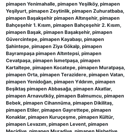
pimapen Yenimahalle, pimapen Yeşilköy, pimapen
Yeşilyurt, pimapen Zeytinlik, pimapen Zuhuratbaba,
pimapen Başakşehir pimapen Altınşehir, pimapen
Bahçeşehir 1. Kısım, pimapen Bahçeşehir 2. Kısım,
pimapen Başak, pimapen Başakşehir, pimapen
Güvercintepe, pimapen Kayabaşı, pimapen
Şahintepe, pimapen Ziya Gökalp, pimapen
Bayrampaşa pimapen Altıntepsi, pimapen
Cevatpaşa, pimapen İsmetpaşa, pimapen
Kartaltepe, pimapen Kocatepe, pimapen Muratpaşa,
pimapen Orta, pimapen Terazidere, pimapen Vatan,
pimapen Yenidoğan, pimapen Yıldırım, pimapen
Beşiktaş pimapen Abbasağa, pimapen Akatlar,
pimapen Arnavutköy, pimapen Balmumcu, pimapen
Bebek, pimapen Cihannüma, pimapen Dikilitaş,
pimapen Etiler, pimapen Gayrettepe, pimapen
Konaklar, pimapen Kuruçeşme, pimapen Kültür,
pimapen Levazım, pimapen Levent, pimapen
Mecidiye, pimapen Muradiye, pimapen Nisbetiye,