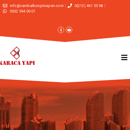
info@cambalkonpimapen.com
0(212) 461 55 58
0532 594 00 01