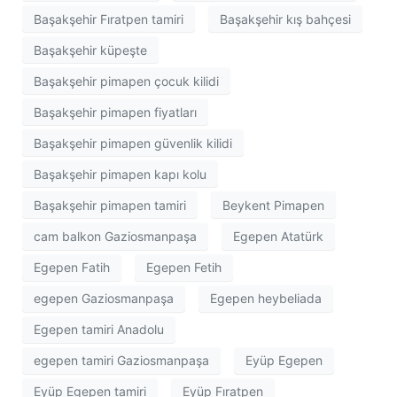
Başakşehir Fıratpen tamiri
Başakşehir kış bahçesi
Başakşehir küpeşte
Başakşehir pimapen çocuk kilidi
Başakşehir pimapen fiyatları
Başakşehir pimapen güvenlik kilidi
Başakşehir pimapen kapı kolu
Başakşehir pimapen tamiri
Beykent Pimapen
cam balkon Gaziosmanpaşa
Egepen Atatürk
Egepen Fatih
Egepen Fetih
egepen Gaziosmanpaşa
Egepen heybeliada
Egepen tamiri Anadolu
egepen tamiri Gaziosmanpaşa
Eyüp Egepen
Eyüp Egepen tamiri
Eyüp Fıratpen