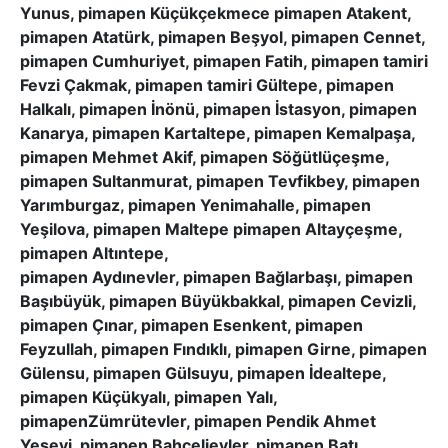
Yunus, pimapen Küçükçekmece pimapen Atakent,
pimapen Atatürk, pimapen Beşyol, pimapen Cennet,
pimapen Cumhuriyet, pimapen Fatih, pimapen tamiri
Fevzi Çakmak, pimapen tamiri Gültepe, pimapen
Halkalı, pimapen İnönü, pimapen İstasyon, pimapen
Kanarya, pimapen Kartaltepe, pimapen Kemalpaşa,
pimapen Mehmet Akif, pimapen Söğütlüçeşme,
pimapen Sultanmurat, pimapen Tevfikbey, pimapen
Yarımburgaz, pimapen Yenimahalle, pimapen
Yeşilova, pimapen Maltepe pimapen Altayçeşme,
pimapen Altıntepe,
pimapen Aydınevler, pimapen Bağlarbaşı, pimapen
Başıbüyük, pimapen Büyükbakkal, pimapen Cevizli,
pimapen Çınar, pimapen Esenkent, pimapen
Feyzullah, pimapen Fındıklı, pimapen Girne, pimapen
Gülensu, pimapen Gülsuyu, pimapen İdealtepe,
pimapen Küçükyalı, pimapen Yalı,
pimapenZümrütevler, pimapen Pendik Ahmet
Yesevi, pimapen Bahçelievler, pimapen Batı,