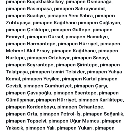
pimapen Küçükbakkalköy, pimapen Osmanağa,
pimapen Rasimpaşa, pimapen Sahrayıcedid,
pimapen Suadiye, pimapen Yeni Sahra, pimapen
Zühtüpaşa, pimapen Kağıthane pimapen Çağlayan,
pimapen Çeliktepe, pimapen Gültepe, pimapen
Emniyet, pimapen Gürsel, pimapen Hamidiye,
pimapen Harmantepe, pimapen Hürriyet, pimapen
Mehmet Akif Ersoy, pimapen Kağıthane, pimapen
Nurtepe, pimapen Ortabayır, pimapen Sanayi,
pimapen Seyrantepe, pimapen Şirintepe, pimapen
Talatpaşa, pimapen tamiri Telsizler, pimapen Yahya
Kemal, pimapen Yeşilce, pimapen Kartal pimapen
Cevizli, pimapen Cumhuriyet, pimapen Çarşı,
pimapen Çavuşoğlu, pimapen Esentepe, pimapen
Gümüşpınar, pimapen Hürriyet, pimapen Karlıktepe,
pimapen Kordonboyu, pimapen Orhantepe,
pimapen Orta, pimapen Petrol-İş, pimapen Soğanlık,
pimapen Topselvi, pimapen Uğur Mumcu, pimapen
Yakacık, pimapen Yalı, pimapen Yukarı, pimapen