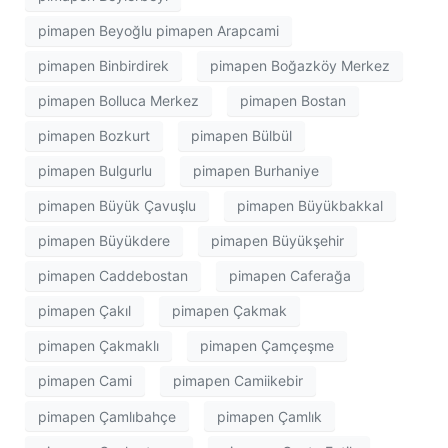
pimapen Beyoğlu pimapen Arapcami
pimapen Binbirdirek
pimapen Boğazköy Merkez
pimapen Bolluca Merkez
pimapen Bostan
pimapen Bozkurt
pimapen Bülbül
pimapen Bulgurlu
pimapen Burhaniye
pimapen Büyük Çavuşlu
pimapen Büyükbakkal
pimapen Büyükdere
pimapen Büyükşehir
pimapen Caddebostan
pimapen Caferağa
pimapen Çakıl
pimapen Çakmak
pimapen Çakmaklı
pimapen Çamçeşme
pimapen Cami
pimapen Camiikebir
pimapen Çamlıbahçe
pimapen Çamlık