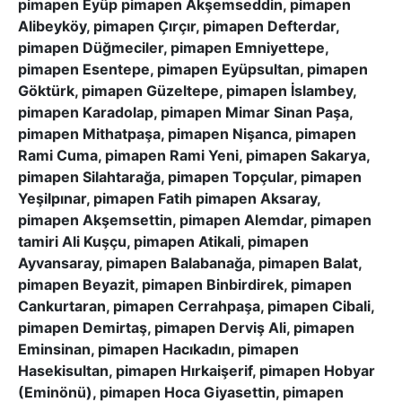
pimapen Eyüp pimapen Akşemseddin, pimapen
Alibeyköy, pimapen Çırçır, pimapen Defterdar,
pimapen Düğmeciler, pimapen Emniyettepe,
pimapen Esentepe, pimapen Eyüpsultan, pimapen
Göktürk, pimapen Güzeltepe, pimapen İslambey,
pimapen Karadolap, pimapen Mimar Sinan Paşa,
pimapen Mithatpaşa, pimapen Nişanca, pimapen
Rami Cuma, pimapen Rami Yeni, pimapen Sakarya,
pimapen Silahtarağa, pimapen Topçular, pimapen
Yeşilpınar, pimapen Fatih pimapen Aksaray,
pimapen Akşemsettin, pimapen Alemdar, pimapen
tamiri Ali Kuşçu, pimapen Atikali, pimapen
Ayvansaray, pimapen Balabanağa, pimapen Balat,
pimapen Beyazit, pimapen Binbirdirek, pimapen
Cankurtaran, pimapen Cerrahpaşa, pimapen Cibali,
pimapen Demirtaş, pimapen Derviş Ali, pimapen
Eminsinan, pimapen Hacıkadın, pimapen
Hasekisultan, pimapen Hırkaişerif, pimapen Hobyar
(Eminönü), pimapen Hoca Giyasettin, pimapen