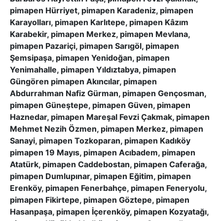
pimapen Hürriyet, pimapen Karadeniz, pimapen
Karayolları, pimapen Karlıtepe, pimapen Kâzım
Karabekir, pimapen Merkez, pimapen Mevlana,
pimapen Pazariçi, pimapen Sarıgöl, pimapen
Şemsipaşa, pimapen Yenidoğan, pimapen
Yenimahalle, pimapen Yıldıztabya, pimapen
Güngören pimapen Akıncılar, pimapen
Abdurrahman Nafiz Gürman, pimapen Gençosman,
pimapen Güneştepe, pimapen Güven, pimapen
Haznedar, pimapen Mareşal Fevzi Çakmak, pimapen
Mehmet Nezih Özmen, pimapen Merkez, pimapen
Sanayi, pimapen Tozkoparan, pimapen Kadıköy
pimapen 19 Mayıs, pimapen Acıbadem, pimapen
Atatürk, pimapen Caddebostan, pimapen Caferağa,
pimapen Dumlupınar, pimapen Eğitim, pimapen
Erenköy, pimapen Fenerbahçe, pimapen Feneryolu,
pimapen Fikirtepe, pimapen Göztepe, pimapen
Hasanpaşa, pimapen İçerenköy, pimapen Kozyatağı,