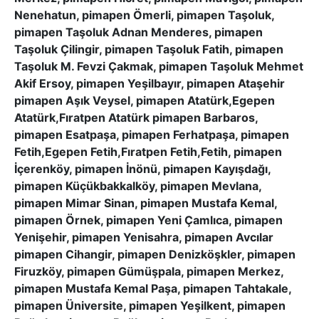
Nenehatun, pimapen Ömerli, pimapen Taşoluk,
pimapen Taşoluk Adnan Menderes, pimapen
Taşoluk Çilingir, pimapen Taşoluk Fatih, pimapen
Taşoluk M. Fevzi Çakmak, pimapen Taşoluk Mehmet
Akif Ersoy, pimapen Yeşilbayır, pimapen Ataşehir
pimapen Aşık Veysel, pimapen Atatürk,Egepen
Atatürk,Fıratpen Atatürk pimapen Barbaros,
pimapen Esatpaşa, pimapen Ferhatpaşa, pimapen
Fetih,Egepen Fetih,Fıratpen Fetih,Fetih, pimapen
İçerenköy, pimapen İnönü, pimapen Kayışdağı,
pimapen Küçükbakkalköy, pimapen Mevlana,
pimapen Mimar Sinan, pimapen Mustafa Kemal,
pimapen Örnek, pimapen Yeni Çamlıca, pimapen
Yenişehir, pimapen Yenisahra, pimapen Avcılar
pimapen Cihangir, pimapen Denizköşkler, pimapen
Firuzköy, pimapen Gümüşpala, pimapen Merkez,
pimapen Mustafa Kemal Paşa, pimapen Tahtakale,
pimapen Üniversite, pimapen Yeşilkent, pimapen