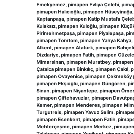
Emekyemez, pimapen Evliya Çelebi, pima
pimapen Halıcıoğlu, pimapen Hüseyinağa
Kaptanpaşa, pimapen Katip Mustafa Çeleb
Kulaksız, pimapen Kuloğlu, pimapen Küç
Pirimehmetpaşa, pimapen Piyalepaşa, pim
pimapen Tomtom, pimapen Yahya Kahya, 
Alkent, pimapen Atatürk, pimapen Bahçel
Dizdariye, pimapen Fatih, pimapen Güze
Mimarsinan, pimapen Muratbey, pimapen 
Çatalca pimapen Binkılıç, pimapen Çakıl, 
pimapen Ovayenice, pimapen Çekmeköy p
pimapen Ekşioğlu, pimapen Güngören, pi
Sinan, pimapen Nişantepe, pimapen Ömerli
pimapen Çiftehavuzlar, pimapen Davutpaş
Kemer, pimapen Menderes, pimapen Mima
Turgutreis, pimapen Yavuz Selim, pimape
pimapen Esenkent, pimapen Fatih, pimape
Mehterçeşme, pimapen Merkez, pimapen N
Talatpasa, pimapen Yenikent, pimapen Ye