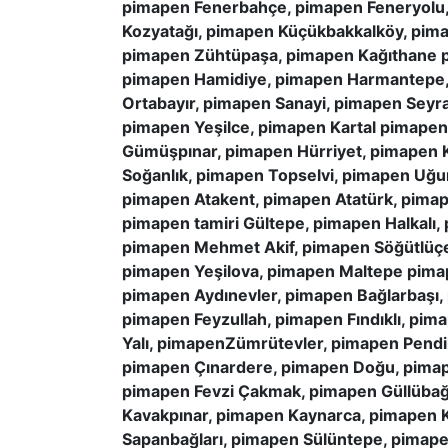
pimapen Fenerbahçe, pimapen Feneryolu,
Kozyatağı, pimapen Küçükbakkalköy, pim
pimapen Zühtüpaşa, pimapen Kağıthane p
pimapen Hamidiye, pimapen Harmantepe, 
Ortabayır, pimapen Sanayi, pimapen Seyra
pimapen Yeşilce, pimapen Kartal pimape
Gümüşpınar, pimapen Hürriyet, pimapen 
Soğanlık, pimapen Topselvi, pimapen Uğ
pimapen Atakent, pimapen Atatürk, pimap
pimapen tamiri Gültepe, pimapen Halkalı
pimapen Mehmet Akif, pimapen Söğütlüçe
pimapen Yeşilova, pimapen Maltepe pima
pimapen Aydınevler, pimapen Bağlarbaşı,
pimapen Feyzullah, pimapen Fındıklı, pi
Yalı, pimapenZümrütevler, pimapen Pend
pimapen Çınardere, pimapen Doğu, pimape
pimapen Fevzi Çakmak, pimapen Güllübağ
Kavakpınar, pimapen Kaynarca, pimapen 
Sapanbağları, pimapen Sülüntepe, pimape