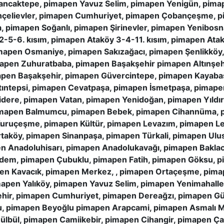
caktepe, pimapen Yavuz Selim, pimapen Yenigün, pimap
ahçelievler, pimapen Cumhuriyet, pimapen Çobançeşme, p
 pimapen Soğanlı, pimapen Şirinevler, pimapen Yenibosn
2-5-6. kısım, pimapen Ataköy 3-4-11. kısım, pimapen Ata
imapen Osmaniye, pimapen Sakızağacı, pimapen Şenlikköy,
imapen Zuhuratbaba, pimapen Başakşehir pimapen Altınşeh
apen Başakşehir, pimapen Güvercintepe, pimapen Kayaba
ıntepsi, pimapen Cevatpaşa, pimapen İsmetpaşa, pimape
idere, pimapen Vatan, pimapen Yenidoğan, pimapen Yıldı
imapen Balmumcu, pimapen Bebek, pimapen Cihannüma, pim
Kuruçeşme, pimapen Kültür, pimapen Levazım, pimapen L
taköy, pimapen Sinanpaşa, pimapen Türkali, pimapen Ulus
n Anadoluhisarı, pimapen Anadolukavağı, pimapen Bakla
iğdem, pimapen Çubuklu, pimapen Fatih, pimapen Göksu,
pen Kavacık, pimapen Merkez, , pimapen Ortaçeşme, pim
apen Yalıköy, pimapen Yavuz Selim, pimapen Yenimahall
hir, pimapen Cumhuriyet, pimapen Dereağzı, pimapen Gü
u, pimapen Beyoğlu pimapen Arapcami, pimapen Asmalı M
ülbül, pimapen Camiikebir, pimapen Cihangir, pimapen Ç