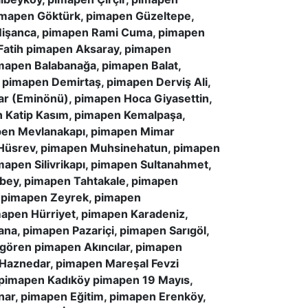
imapen Göktürk, pimapen Güzeltepe,
 Nişanca, pimapen Rami Cuma, pimapen
 Fatih pimapen Aksaray, pimapen
imapen Balabanağa, pimapen Balat,
 pimapen Demirtaş, pimapen Derviş Ali,
ar (Eminönü), pimapen Hoca Giyasettin,
 Katip Kasım, pimapen Kemalpaşa,
pen Mevlanakapı, pimapen Mimar
a Hüsrev, pimapen Muhsinehatun, pimapen
apen Silivrikapı, pimapen Sultanahmet,
bey, pimapen Tahtakale, pimapen
, pimapen Zeyrek, pimapen
apen Hürriyet, pimapen Karadeniz,
na, pimapen Pazariçi, pimapen Sarıgöl,
gören pimapen Akıncılar, pimapen
aznedar, pimapen Mareşal Fevzi
pimapen Kadıköy pimapen 19 Mayıs,
ar, pimapen Eğitim, pimapen Erenköy,