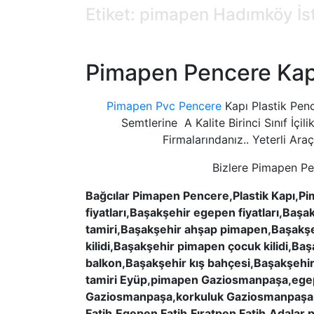
Etiket: pimapen Hadımköy İ
Pimapen Pencere Kapı
Pimapen Pvc Pencere
Kapı Plastik Pe
Semtlerine A Kalite Birinci Sınıf İç
Firmalarındanız.. Yeterli Ara
Bizlere Pimapen Pe
Bağcılar Pimapen Pencere,Plastik Kapı,
fiyatları,Başakşehir egepen fiyatları,Baş
tamiri,Başakşehir ahşap pimapen,Başakşe
kilidi,Başakşehir pimapen çocuk kilidi,B
balkon,Başakşehir kış bahçesi,Başakşehi
tamiri Eyüp,pimapen Gaziosmanpaşa,ege
Gaziosmanpaşa,korkuluk Gaziosmanpaşa,ca
Fatih,Egepen Fatih,Fıratpen Fatih,Adalar