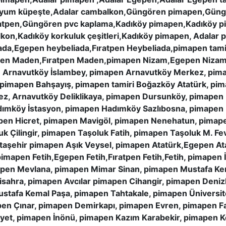
inyum küpeşte,Adalar cambalkon,Güngören pimapen,Güng
pen,Güngören pvc kaplama,Kadıköy pimapen,Kadıköy pim
kon,Kadıköy korkuluk çeşitleri,Kadıköy pimapen, Adalar 
ada,Egepen heybeliada,Fıratpen Heybeliada,pimapen tami
pen Maden,Fıratpen Maden,pimapen Nizam,Egepen Nizam,
 Arnavutköy İslambey, pimapen Arnavutköy Merkez, pim
 pimapen Bahşayış, pimapen tamiri Boğazköy Atatürk, pima
z, Arnavutköy Deliklikaya, pimapen Dursunköy, pimapen
ımköy İstasyon, pimapen Hadımköy Sazlıbosna, pimapen
apen Hicret, pimapen Mavigöl, pimapen Nenehatun, pimap
 Çilingir, pimapen Taşoluk Fatih, pimapen Taşoluk M. 
Ataşehir pimapen Aşık Veysel, pimapen Atatürk,Egepen At
imapen Fetih,Egepen Fetih,Fıratpen Fetih,Fetih, pimapen
apen Mevlana, pimapen Mimar Sinan, pimapen Mustafa Ke
isahra, pimapen Avcılar pimapen Cihangir, pimapen Deniz
afa Kemal Paşa, pimapen Tahtakale, pimapen Üniversite
en Çınar, pimapen Demirkapı, pimapen Evren, pimapen F
yet, pimapen İnönü, pimapen Kazım Karabekir, pimapen K