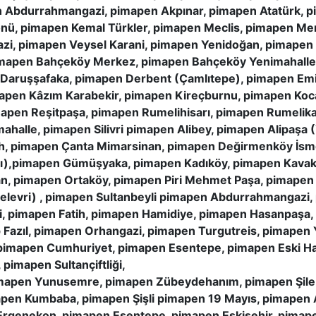
n Abdurrahmangazi, pimapen Akpınar, pimapen Atatürk, 
nönü, pimapen Kemal Türkler, pimapen Meclis, pimapen M
azi, pimapen Veysel Karani, pimapen Yenidoğan, pimape
pimapen Bahçeköy Merkez, pimapen Bahçeköy Yenimahall
 Daruşşafaka, pimapen Derbent (Çamlıtepe), pimapen Emi
mapen Kâzım Karabekir, pimapen Kireçburnu, pimapen Koc
mapen Reşitpaşa, pimapen Rumelihisarı, pimapen Rumelik
halle, pimapen Silivri pimapen Alibey, pimapen Alipaşa 
h, pimapen Çanta Mimarsinan, pimapen Değirmenköy İsm
ı),pimapen Gümüşyaka, pimapen Kadıköy, pimapen Kavaklı
an, pimapen Ortaköy, pimapen Piri Mehmet Paşa, pimapen
Gelevri) , pimapen Sultanbeyli pimapen Abdurrahmangazi,
i, pimapen Fatih, pimapen Hamidiye, pimapen Hasanpaşa
 Fazıl, pimapen Orhangazi, pimapen Turgutreis, pimapen
, pimapen Cumhuriyet, pimapen Esentepe, pimapen Eski Ha
imapen Sultançiftliği,
mapen Yunusemre, pimapen Zübeydehanım, pimapen Şile 
pen Kumbaba, pimapen Şişli pimapen 19 Mayıs, pimapen 
rgenekon, pimapen Esentepe, pimapen Eskişehir, pimape