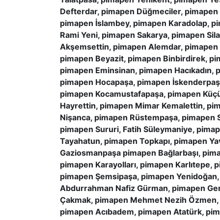
Defterdar, pimapen Düğmeciler, pimapen
pimapen İslambey, pimapen Karadolap, p
Rami Yeni, pimapen Sakarya, pimapen Sil
Akşemsettin, pimapen Alemdar, pimapen t
pimapen Beyazit, pimapen Binbirdirek, p
pimapen Eminsinan, pimapen Hacıkadın, p
pimapen Hocapaşa, pimapen İskenderpaş
pimapen Kocamustafapaşa, pimapen Küçü
Hayrettin, pimapen Mimar Kemalettin, pi
Nişanca, pimapen Rüstempaşa, pimapen Sa
pimapen Sururi, Fatih Süleymaniye, pim
Tayahatun, pimapen Topkapı, pimapen Ya
Gaziosmanpaşa pimapen Bağlarbaşı, pima
pimapen Karayolları, pimapen Karlıtepe,
pimapen Şemsipaşa, pimapen Yenidoğan, 
Abdurrahman Nafiz Gürman, pimapen Gen
Çakmak, pimapen Mehmet Nezih Özmen, p
pimapen Acıbadem, pimapen Atatürk, pim