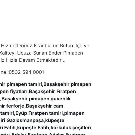
Hizmetlerimiz İstanbul un Bütün İlçe ve
le Kaliteyi Ucuza Sunan Ender Pimapen
imiz Hızla Devam Etmektedir ..
line :0532 594 0001
hir pimapen tamiri,Başakşehir pimapen
pen fiyatları,Başakşehir Fıratpen
u,Başakşehir pimapen güvenlik
ir ferforje,Başakşehir cam
amiri,Eyüp Fıratpen tamiri,pimapen
iri Gaziosmanpaşa,küpeşte
atih,küpeşte Fatih,korkuluk çeşitleri
iri,Adalar Fıratpen,Adalar Fıratpen