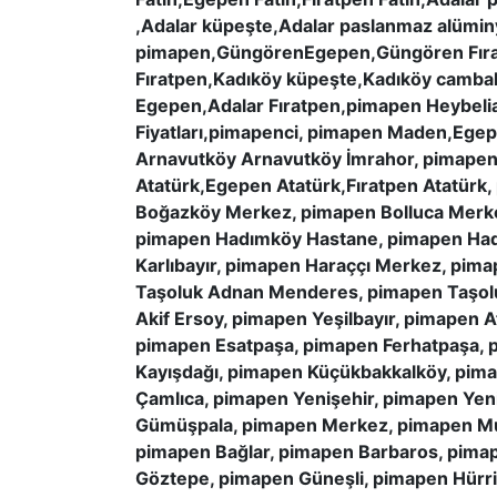
,Adalar küpeşte,Adalar paslanmaz alüm
pimapen,GüngörenEgepen,Güngören Fırat
Fıratpen,Kadıköy küpeşte,Kadıköy cambal
Egepen,Adalar Fıratpen,pimapen Heybeli
Fiyatları,pimapenci, pimapen Maden,Ege
Arnavutköy Arnavutköy İmrahor, pimapen
Atatürk,Egepen Atatürk,Fıratpen Atatürk,
Boğazköy Merkez, pimapen Bolluca Merke
pimapen Hadımköy Hastane, pimapen Had
Karlıbayır, pimapen Haraççı Merkez, pim
Taşoluk Adnan Menderes, pimapen Taşoluk
Akif Ersoy, pimapen Yeşilbayır, pimapen 
pimapen Esatpaşa, pimapen Ferhatpaşa, p
Kayışdağı, pimapen Küçükbakkalköy, pim
Çamlıca, pimapen Yenişehir, pimapen Yen
Gümüşpala, pimapen Merkez, pimapen Must
pimapen Bağlar, pimapen Barbaros, pimap
Göztepe, pimapen Güneşli, pimapen Hürri