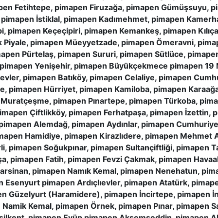
pen Fetihtepe, pimapen Firuzağa, pimapen Gümüşsuyu, p
, pimapen İstiklal, pimapen Kadımehmet, pimapen Kamerh
i, pimapen Keçeçipiri, pimapen Kemankeş, pimapen Kılıç
ük Piyale, pimapen Müeyyetzade, pimapen Ömeravni, pim
apen Pürtelaş, pimapen Sururi, pimapen Sütlüce, pimapen
pimapen Yenişehir, pimapen Büyükçekmece pimapen 19 
ievler, pimapen Batıköy, pimapen Celaliye, pimapen Cumh
lce, pimapen Hürriyet, pimapen Kamiloba, pimapen Kara
Muratçeşme, pimapen Pınartepe, pimapen Türkoba, pima
pimapen Çiftlikköy, pimapen Ferhatpaşa, pimapen İzettin,
imapen Alemdağ, pimapen Aydınlar, pimapen Cumhuriyet
mapen Hamidiye, pimapen Kirazlıdere, pimapen Mehmet 
, pimapen Soğukpınar, pimapen Sultançiftliği, pimapen T
a, pimapen Fatih, pimapen Fevzi Çakmak, pimapen Havaa
rsinan, pimapen Namık Kemal, pimapen Nenehatun, pima
n Esenyurt pimapen Ardıçlıevler, pimapen Atatürk, pima
n Güzelyurt (Haramidere), pimapen İncirtepe, pimapen İn
amik Kemal, pimapen Örnek, pimapen Pınar, pimapen Sa
şilkent, pimapen Eyüp pimapen Akşemseddin, pimapen Al