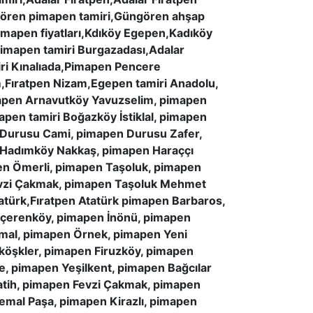
ören pimapen tamiri,Güngören ahşap
apen fiyatları,Kdıköy Egepen,Kadıköy
pimapen tamiri Burgazadası,Adalar
ri Kınalıada,Pimapen Pencere
Fıratpen Nizam,Egepen tamiri Anadolu,
apen Arnavutköy Yavuzselim, pimapen
pen tamiri Boğazköy İstiklal, pimapen
 Durusu Cami, pimapen Durusu Zafer,
 Hadımköy Nakkaş, pimapen Haraççı
en Ömerli, pimapen Taşoluk, pimapen
Fevzi Çakmak, pimapen Taşoluk Mehmet
atürk,Fıratpen Atatürk pimapen Barbaros,
 İçerenköy, pimapen İnönü, pimapen
mal, pimapen Örnek, pimapen Yeni
köşkler, pimapen Firuzköy, pimapen
, pimapen Yeşilkent, pimapen Bağcılar
atih, pimapen Fevzi Çakmak, pimapen
emal Paşa, pimapen Kirazlı, pimapen