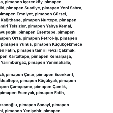
a, pimapen İçerenköy, pimapen
d, pimapen Suadiye, pimapen Yeni Sahra,
pimapen Emniyet, pimapen Gürsel,
 Kağıthane, pimapen Nurtepe, pimapen
miri Telsizler, pimapen Yahya Kemal,
Çavuşoğlu, pimapen Esentepe, pimapen
apen Orta, pimapen Petrol-İş, pimapen
rı, pimapen Yunus, pimapen Küçükçekmece
 Fatih, pimapen tamiri Fevzi Çakmak,
apen Kartaltepe, pimapen Kemalpaşa,
 Yarımburgaz, pimapen Yenimahalle,
li, pimapen Çınar, pimapen Esenkent,
İdealtepe, pimapen Küçükyalı, pimapen
imapen Çamçeşme, pimapen Çamlık,
pimapen Esenyalı, pimapen Fatih,
azanoğlu, pimapen Sanayi, pimapen
ni, pimapen Yenişehir, pimapen