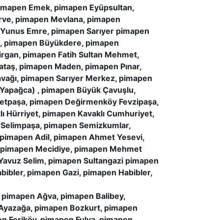
pimapen Emek, pimapen Eyüpsultan,
erve, pimapen Mevlana, pimapen
n Yunus Emre, pimapen Sarıyer pimapen
e, pimapen Büyükdere, pimapen
rgan, pimapen Fatih Sultan Mehmet,
ataş, pimapen Maden, pimapen Pınar,
avağı, pimapen Sarıyer Merkez, pimapen
(Yapağca) , pimapen Büyük Çavuşlu,
etpaşa, pimapen Değirmenköy Fevzipaşa,
 Hürriyet, pimapen Kavaklı Cumhuriyet,
 Selimpaşa, pimapen Semizkumlar,
 pimapen Adil, pimapen Ahmet Yesevi,
, pimapen Mecidiye, pimapen Mehmet
 Yavuz Selim, pimapen Sultangazi pimapen
bibler, pimapen Gazi, pimapen Habibler,
pimapen Ağva, pimapen Balibey,
Ayazağa, pimapen Bozkurt, pimapen
n Feriköy, pimapen Fulya, pimapen