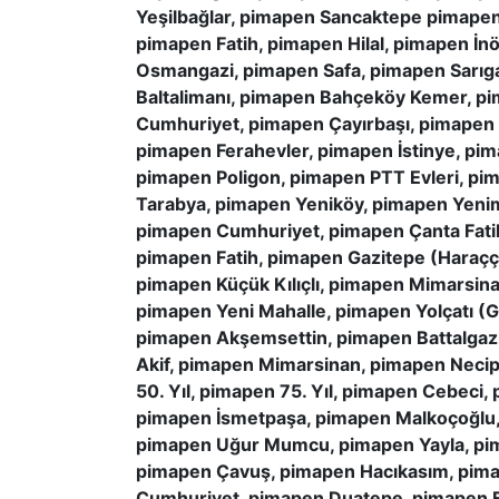
Yeşilbağlar, pimapen Sancaktepe pimape
pimapen Fatih, pimapen Hilal, pimapen İ
Osmangazi, pimapen Safa, pimapen Sarıg
Baltalimanı, pimapen Bahçeköy Kemer, 
Cumhuriyet, pimapen Çayırbaşı, pimapen
pimapen Ferahevler, pimapen İstinye, pi
pimapen Poligon, pimapen PTT Evleri, pi
Tarabya, pimapen Yeniköy, pimapen Yenima
pimapen Cumhuriyet, pimapen Çanta Fati
pimapen Fatih, pimapen Gazitepe (Haraçç
pimapen Küçük Kılıçlı, pimapen Mimarsin
pimapen Yeni Mahalle, pimapen Yolçatı (
pimapen Akşemsettin, pimapen Battalgaz
Akif, pimapen Mimarsinan, pimapen Necip
50. Yıl, pimapen 75. Yıl, pimapen Cebeci
pimapen İsmetpaşa, pimapen Malkoçoğlu, p
pimapen Uğur Mumcu, pimapen Yayla, pi
pimapen Çavuş, pimapen Hacıkasım, pima
Cumhuriyet, pimapen Duatepe, pimapen E