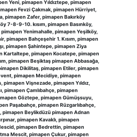
en Yeni, pimapen Yıldıztepe, pimapen
imapen Fevzi Çakmak, pimapen Hürriyet,
a, pimapen Zafer, pimapen Bakırköy
köy 7-8-9-10. kısım, pimapen Basınköy,
 pimapen Yenimahalle, pimapen Yeşilköy,
ir, pimapen Bahçeşehir 1. Kısım, pimapen
şı, pimapen Şahintepe, pimapen Ziya
n Kartaltepe, pimapen Kocatepe, pimapen
rım, pimapen Beşiktaş pimapen Abbasağa,
apen Dikilitaş, pimapen Etiler, pimapen
event, pimapen Mecidiye, pimapen
, pimapen Vişnezade, pimapen Yıldız,
cı, pimapen Çamlıbahçe, pimapen
 pimapen Göztepe, pimapen Gümüşsuyu,
apen Paşabahçe, pimapen Rüzgarlıbahçe,
e, pimapen Beylikdüzü pimapen Adnan
rpınar, pimapen Kavaklı, pimapen
escid, pimapen Bedrettin, pimapen
atma Mescit, pimapen Çukur, pimapen