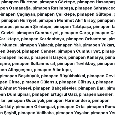
 pimapen Fikirtepe, pimapen Göztepe, pimapen Hasanpaş
apen Osmanağa, pimapen Rasimpaşa, pimapen Sahrayıcedi
imapen Çağlayan, pimapen Çeliktepe, pimapen Gültepe, 
pimapen Hürriyet, pimapen Mehmet Akif Ersoy, pimapen
ntepe, pimapen Şirintepe, pimapen Talatpaşa, pimapen ta
n Cevizli, pimapen Cumhuriyet, pimapen Çarşı, pimapen 
Karlıktepe, pimapen Kordonboyu, pimapen Orhantepe, pim
ur Mumcu, pimapen Yakacık, pimapen Yalı, pimapen Yuka
en Beşyol, pimapen Cennet, pimapen Cumhuriyet, pimapen
, pimapen İnönü, pimapen İstasyon, pimapen Kanarya, pim
şme, pimapen Sultanmurat, pimapen Tevfikbey, pimapen
pen Altayçeşme, pimapen Altıntepe,
 pimapen Başıbüyük, pimapen Büyükbakkal, pimapen Ceviz
mapen Girne, pimapen Gülensu, pimapen Gülsuyu, pimapen 
ik Ahmet Yesevi, pimapen Bahçelievler, pimapen Batı, p
n Dumlupınar, pimapen Ertuğrul Gazi, pimapen Esenler, 
lar, pimapen Güzelyalı, pimapen Harmandere, pimapen
Kurtköy, pimapen Orhangazi, pimapen Orta, pimapen Ram
n Şeyhli, pimapen Velibaba, pimapen Yayalar, pimapen Ye