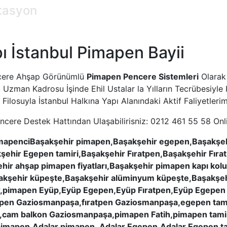
stasyon
 İstanbul Pimapen Bayii
ncere Ahşap Görünümlü
Pimapen Pencere Sistemleri
Olarak 
ilik Uzman Kadrosu İşinde Ehil Ustalar la Yılların Tecrübesiy
ç Filosuyla İstanbul Halkına Yapı Alanındaki Aktif Faliyetler
ncere Destek Hattından Ulaşabilirisniz: 0212 461 55 58 On
PimapenciBaşakşehir pimapen,Başakşehir egepen,Başakşe
akşehir Egepen tamiri,Başakşehir Fıratpen,Başakşehir Fırat
hir ahşap pimapen fiyatları,Başakşehir pimapen kapı kol
aşakşehir küpeşte,Başakşehir alüminyum küpeşte,Başakşeh
r,pimapen Eyüp,Eyüp Egepen,Eyüp Fıratpen,Eyüp Egepen t
pen Gaziosmanpaşa,fıratpen Gaziosmanpaşa,egepen tam
m balkon Gaziosmanpaşa,pimapen Fatih,pimapen tamiri F
 pimapen,Adalar pimapen ,Adalar Egepen,Adalar Egepen tam