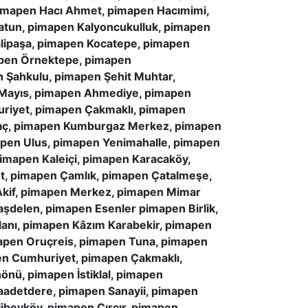
imapen Hacı Ahmet, pimapen Hacımimi,
atun, pimapen Kalyoncukulluk, pimapen
alipaşa, pimapen Kocatepe, pimapen
apen Örnektepe, pimapen
 Şahkulu, pimapen Şehit Muhtar,
Mayıs, pimapen Ahmediye, pimapen
uriyet, pimapen Çakmaklı, pimapen
ağaç, pimapen Kumburgaz Merkez, pimapen
pen Ulus, pimapen Yenimahalle, pimapen
 pimapen Kaleiçi, pimapen Karacaköy,
, pimapen Çamlık, pimapen Çatalmeşe,
Akif, pimapen Merkez, pimapen Mimar
aşdelen, pimapen Esenler pimapen Birlik,
lanı, pimapen Kâzım Karabekir, pimapen
pen Oruçreis, pimapen Tuna, pimapen
pen Cumhuriyet, pimapen Çakmaklı,
önü, pimapen İstiklal, pimapen
adetdere, pimapen Sanayii, pimapen
ibeyköy, pimapen Çırçır, pimapen