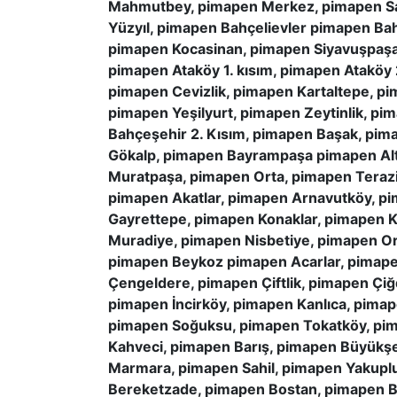
Mahmutbey, pimapen Merkez, pimapen San
Yüzyıl, pimapen Bahçelievler pimapen B
pimapen Kocasinan, pimapen Siyavuşpaşa,
pimapen Ataköy 1. kısım, pimapen Ataköy 
pimapen Cevizlik, pimapen Kartaltepe, p
pimapen Yeşilyurt, pimapen Zeytinlik, p
Bahçeşehir 2. Kısım, pimapen Başak, pim
Gökalp, pimapen Bayrampaşa pimapen Alt
Muratpaşa, pimapen Orta, pimapen Teraz
pimapen Akatlar, pimapen Arnavutköy, p
Gayrettepe, pimapen Konaklar, pimapen 
Muradiye, pimapen Nisbetiye, pimapen Or
pimapen Beykoz pimapen Acarlar, pimape
Çengeldere, pimapen Çiftlik, pimapen Ç
pimapen İncirköy, pimapen Kanlıca, pima
pimapen Soğuksu, pimapen Tokatköy, pim
Kahveci, pimapen Barış, pimapen Büyükşe
Marmara, pimapen Sahil, pimapen Yakupl
Bereketzade, pimapen Bostan, pimapen B