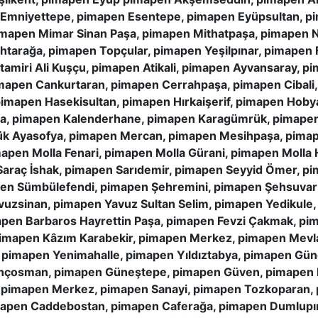
 Emniyettepe, pimapen Esentepe, pimapen Eyüpsultan, p
imapen Mimar Sinan Paşa, pimapen Mithatpaşa, pimapen
ahtarağa, pimapen Topçular, pimapen Yeşilpınar, pimapen
amiri Ali Kuşçu, pimapen Atikali, pimapen Ayvansaray, p
imapen Cankurtaran, pimapen Cerrahpaşa, pimapen Cibali,
imapen Hasekisultan, pimapen Hırkaişerif, pimapen Hoby
a, pimapen Kalenderhane, pimapen Karagümrük, pimapen
k Ayasofya, pimapen Mercan, pimapen Mesihpaşa, pima
mapen Molla Fenari, pimapen Molla Gürani, pimapen Moll
raç İshak, pimapen Sarıdemir, pimapen Seyyid Ömer, pim
apen Sümbülefendi, pimapen Şehremini, pimapen Şehsuvar
vuzsinan, pimapen Yavuz Sultan Selim, pimapen Yedikule
pen Barbaros Hayrettin Paşa, pimapen Fevzi Çakmak, pim
 pimapen Kâzım Karabekir, pimapen Merkez, pimapen Mevla
pimapen Yenimahalle, pimapen Yıldıztabya, pimapen Gün
çosman, pimapen Güneştepe, pimapen Güven, pimapen H
imapen Merkez, pimapen Sanayi, pimapen Tozkoparan, 
apen Caddebostan, pimapen Caferağa, pimapen Dumlupın