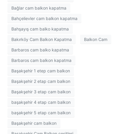
Bağlar cam balkon kapatma
Bahçelievler cam balkon kapatma
Bahşayış cam balko kapatma
Bakırköy Cam Balkon Kapatma
Balkon Cam
Barbaros cam balko kapatma
Barbaros cam balkon kapatma
Başakşehir 1 etep cam balkon
Başakşehir 2 etap cam balkon
Başakşehir 3 etap cam balkon
başakşehir 4 etap cam balkon
başakşehir 5 etap cam balkon
Başakşehir cam balkon
Başakşehir Cam Balkon çeşitleri