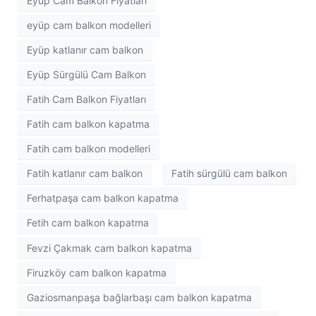
Eyüp Cam Balkon Fiyatları
eyüp cam balkon modelleri
Eyüp katlanır cam balkon
Eyüp Sürgülü Cam Balkon
Fatih Cam Balkon Fiyatları
Fatih cam balkon kapatma
Fatih cam balkon modelleri
Fatih katlanır cam balkon
Fatih sürgülü cam balkon
Ferhatpaşa cam balkon kapatma
Fetih cam balkon kapatma
Fevzi Çakmak cam balkon kapatma
Firuzköy cam balkon kapatma
Gaziosmanpaşa bağlarbaşı cam balkon kapatma