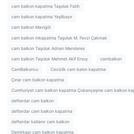
cam balkon kapatma Taşoluk Fatih
cam balkon kapatma Yeşilbayır
cam balkon Mavigöl
cam balkon mkapatma Taşoluk M. Fevzi Çakmak
cam balkon Taşoluk Adnan Menderes
cam balkon Taşoluk Mehmet Akif Ersoy
cambalkon
CamBalkoncu
Cevizlik cam balon kapatma
Çınar cam balkon kapatma
Cumhuriyet cam balkon kapatma Çobançeşme cam balkon k
defterdar cam balkon
defterdar cam balkon kapatma
defterdar katlanır cam balkon
Demirkapı cam balkon kapatma