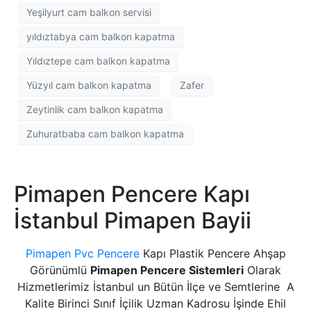
Yeşilyurt cam balkon servisi
yıldıztabya cam balkon kapatma
Yıldıztepe cam balkon kapatma
Yüzyıl cam balkon kapatma
Zafer
Zeytinlik cam balkon kapatma
Zuhuratbaba cam balkon kapatma
Pimapen Pencere Kapı
İstanbul Pimapen Bayii
Pimapen Pvc Pencere
Kapı Plastik Pencere Ahşap
Görünümlü
Pimapen Pencere Sistemleri
Olarak
Hizmetlerimiz İstanbul un Bütün İlçe ve Semtlerine A
Kalite Birinci Sınıf İçilik Uzman Kadrosu İşinde Ehil