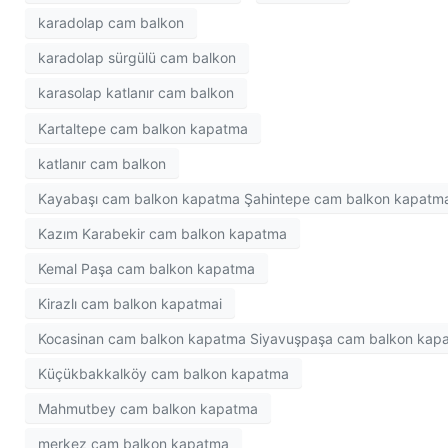
karadolap cam balkon
karadolap sürgülü cam balkon
karasolap katlanır cam balkon
Kartaltepe cam balkon kapatma
katlanır cam balkon
Kayabaşı cam balkon kapatma Şahintepe cam balkon kapatma
Kazım Karabekir cam balkon kapatma
Kemal Paşa cam balkon kapatma
Kirazlı cam balkon kapatmai
Kocasinan cam balkon kapatma Siyavuşpaşa cam balkon kap
Küçükbakkalköy cam balkon kapatma
Mahmutbey cam balkon kapatma
merkez cam balkon kapatma