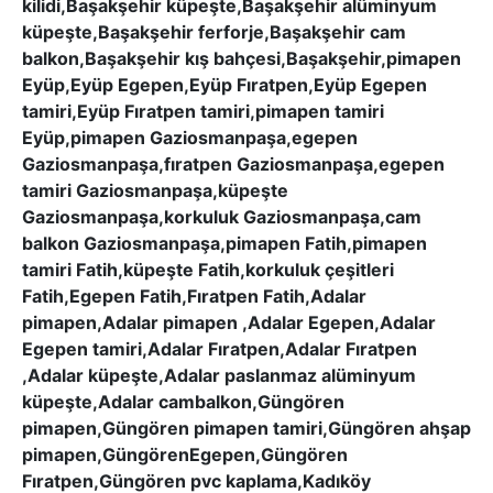
kilidi,Başakşehir küpeşte,Başakşehir alüminyum
küpeşte,Başakşehir ferforje,Başakşehir cam
balkon,Başakşehir kış bahçesi,Başakşehir,pimapen
Eyüp,Eyüp Egepen,Eyüp Fıratpen,Eyüp Egepen
tamiri,Eyüp Fıratpen tamiri,pimapen tamiri
Eyüp,pimapen Gaziosmanpaşa,egepen
Gaziosmanpaşa,fıratpen Gaziosmanpaşa,egepen
tamiri Gaziosmanpaşa,küpeşte
Gaziosmanpaşa,korkuluk Gaziosmanpaşa,cam
balkon Gaziosmanpaşa,pimapen Fatih,pimapen
tamiri Fatih,küpeşte Fatih,korkuluk çeşitleri
Fatih,Egepen Fatih,Fıratpen Fatih,Adalar
pimapen,Adalar pimapen ,Adalar Egepen,Adalar
Egepen tamiri,Adalar Fıratpen,Adalar Fıratpen
,Adalar küpeşte,Adalar paslanmaz alüminyum
küpeşte,Adalar cambalkon,Güngören
pimapen,Güngören pimapen tamiri,Güngören ahşap
pimapen,GüngörenEgepen,Güngören
Fıratpen,Güngören pvc kaplama,Kadıköy