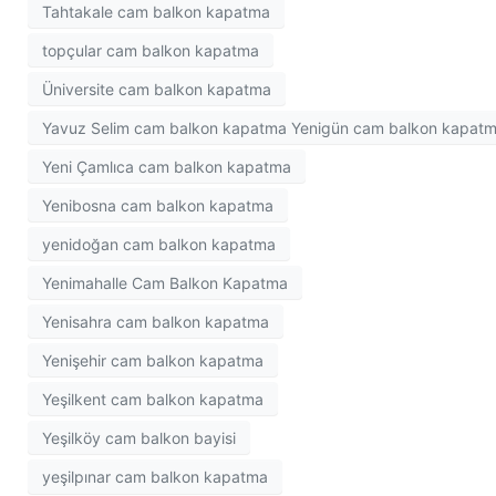
Tahtakale cam balkon kapatma
topçular cam balkon kapatma
Üniversite cam balkon kapatma
Yavuz Selim cam balkon kapatma Yenigün cam balkon kapat
Yeni Çamlıca cam balkon kapatma
Yenibosna cam balkon kapatma
yenidoğan cam balkon kapatma
Yenimahalle Cam Balkon Kapatma
Yenisahra cam balkon kapatma
Yenişehir cam balkon kapatma
Yeşilkent cam balkon kapatma
Yeşilköy cam balkon bayisi
yeşilpınar cam balkon kapatma