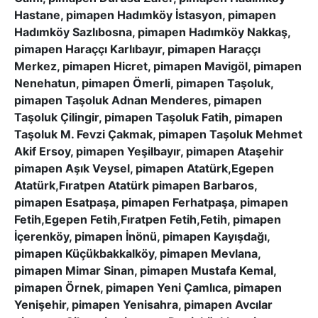
Hastane, pimapen Hadımköy İstasyon, pimapen
Hadımköy Sazlıbosna, pimapen Hadımköy Nakkaş,
pimapen Haraççı Karlıbayır, pimapen Haraççı
Merkez, pimapen Hicret, pimapen Mavigöl, pimapen
Nenehatun, pimapen Ömerli, pimapen Taşoluk,
pimapen Taşoluk Adnan Menderes, pimapen
Taşoluk Çilingir, pimapen Taşoluk Fatih, pimapen
Taşoluk M. Fevzi Çakmak, pimapen Taşoluk Mehmet
Akif Ersoy, pimapen Yeşilbayır, pimapen Ataşehir
pimapen Aşık Veysel, pimapen Atatürk,Egepen
Atatürk,Fıratpen Atatürk pimapen Barbaros,
pimapen Esatpaşa, pimapen Ferhatpaşa, pimapen
Fetih,Egepen Fetih,Fıratpen Fetih,Fetih, pimapen
İçerenköy, pimapen İnönü, pimapen Kayışdağı,
pimapen Küçükbakkalköy, pimapen Mevlana,
pimapen Mimar Sinan, pimapen Mustafa Kemal,
pimapen Örnek, pimapen Yeni Çamlıca, pimapen
Yenişehir, pimapen Yenisahra, pimapen Avcılar