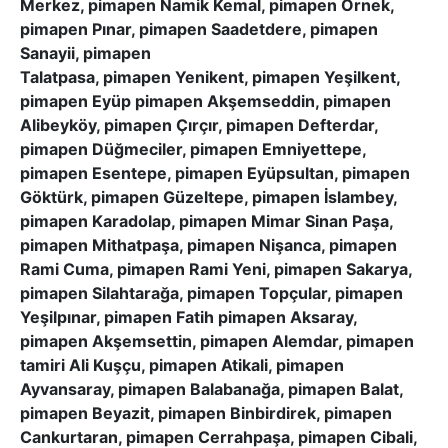
Merkez, pimapen Namik Kemal, pimapen Örnek,
pimapen Pınar, pimapen Saadetdere, pimapen
Sanayii, pimapen
Talatpasa, pimapen Yenikent, pimapen Yeşilkent,
pimapen Eyüp pimapen Akşemseddin, pimapen
Alibeyköy, pimapen Çırçır, pimapen Defterdar,
pimapen Düğmeciler, pimapen Emniyettepe,
pimapen Esentepe, pimapen Eyüpsultan, pimapen
Göktürk, pimapen Güzeltepe, pimapen İslambey,
pimapen Karadolap, pimapen Mimar Sinan Paşa,
pimapen Mithatpaşa, pimapen Nişanca, pimapen
Rami Cuma, pimapen Rami Yeni, pimapen Sakarya,
pimapen Silahtarağa, pimapen Topçular, pimapen
Yeşilpınar, pimapen Fatih pimapen Aksaray,
pimapen Akşemsettin, pimapen Alemdar, pimapen
tamiri Ali Kuşçu, pimapen Atikali, pimapen
Ayvansaray, pimapen Balabanağa, pimapen Balat,
pimapen Beyazit, pimapen Binbirdirek, pimapen
Cankurtaran, pimapen Cerrahpaşa, pimapen Cibali,