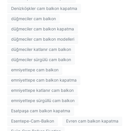
Denizköşkler cam balkon kapatma
düğmeciler cam balkon
düğmeciler cam balkon kapatma
düğmeciler cam balkon modelleri
düğmeciler katlanır cam balkon
düğmeciler sürgülü cam balkon
emniyettepe cam balkon
emniyettepe cam balkon kapatma
emniyettepe katlanır cam balkon
emniyettepe sürgüllü cam balkon
Esatpaşa cam balkon kapatma
Esentepe-Cam-Balkon
Evren cam balkon kapatma