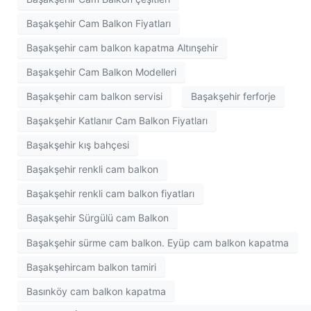
Başakşehir Cam Balkon Fiyatları
Başakşehir cam balkon kapatma Altınşehir
Başakşehir Cam Balkon Modelleri
Başakşehir cam balkon servisi
Başakşehir ferforje
Başakşehir Katlanır Cam Balkon Fiyatları
Başakşehir kış bahçesi
Başakşehir renkli cam balkon
Başakşehir renkli cam balkon fiyatları
Başakşehir Sürgülü cam Balkon
Başakşehir sürme cam balkon. Eyüp cam balkon kapatma
Başakşehircam balkon tamiri
Basınköy cam balkon kapatma