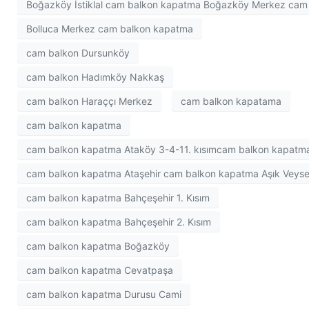
Boğazköy İstiklal cam balkon kapatma Boğazköy Merkez cam
Bolluca Merkez cam balkon kapatma
cam balkon Dursunköy
cam balkon Hadımköy Nakkaş
cam balkon Haraççı Merkez
cam balkon kapatama
cam balkon kapatma
cam balkon kapatma Ataköy 3-4-11. kısımcam balkon kapatm
cam balkon kapatma Ataşehir cam balkon kapatma Aşık Veyse
cam balkon kapatma Bahçeşehir 1. Kısım
cam balkon kapatma Bahçeşehir 2. Kısım
cam balkon kapatma Boğazköy
cam balkon kapatma Cevatpaşa
cam balkon kapatma Durusu Cami