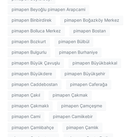
pimapen Beyoğlu pimapen Arapcami
pimapen Binbirdirek
pimapen Boğazköy Merkez
pimapen Bolluca Merkez
pimapen Bostan
pimapen Bozkurt
pimapen Bülbül
pimapen Bulgurlu
pimapen Burhaniye
pimapen Büyük Çavuşlu
pimapen Büyükbakkal
pimapen Büyükdere
pimapen Büyükşehir
pimapen Caddebostan
pimapen Caferağa
pimapen Çakıl
pimapen Çakmak
pimapen Çakmaklı
pimapen Çamçeşme
pimapen Cami
pimapen Camiikebir
pimapen Çamlıbahçe
pimapen Çamlık