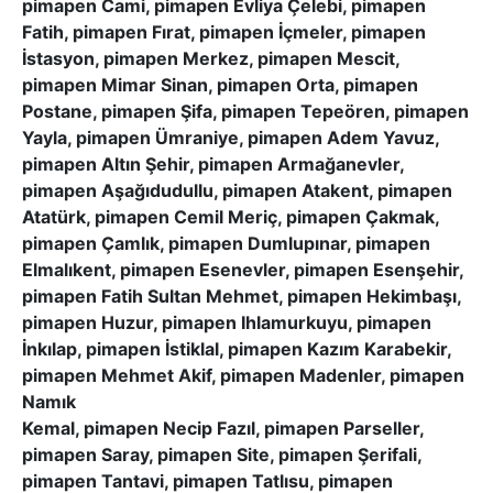
pimapen Cami, pimapen Evliya Çelebi, pimapen
Fatih, pimapen Fırat, pimapen İçmeler, pimapen
İstasyon, pimapen Merkez, pimapen Mescit,
pimapen Mimar Sinan, pimapen Orta, pimapen
Postane, pimapen Şifa, pimapen Tepeören, pimapen
Yayla, pimapen Ümraniye, pimapen Adem Yavuz,
pimapen Altın Şehir, pimapen Armağanevler,
pimapen Aşağıdudullu, pimapen Atakent, pimapen
Atatürk, pimapen Cemil Meriç, pimapen Çakmak,
pimapen Çamlık, pimapen Dumlupınar, pimapen
Elmalıkent, pimapen Esenevler, pimapen Esenşehir,
pimapen Fatih Sultan Mehmet, pimapen Hekimbaşı,
pimapen Huzur, pimapen Ihlamurkuyu, pimapen
İnkılap, pimapen İstiklal, pimapen Kazım Karabekir,
pimapen Mehmet Akif, pimapen Madenler, pimapen
Namık
Kemal, pimapen Necip Fazıl, pimapen Parseller,
pimapen Saray, pimapen Site, pimapen Şerifali,
pimapen Tantavi, pimapen Tatlısu, pimapen