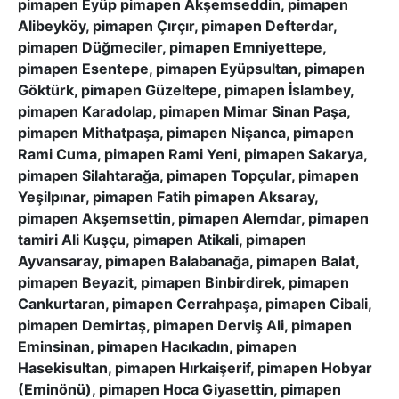
pimapen Eyüp pimapen Akşemseddin, pimapen
Alibeyköy, pimapen Çırçır, pimapen Defterdar,
pimapen Düğmeciler, pimapen Emniyettepe,
pimapen Esentepe, pimapen Eyüpsultan, pimapen
Göktürk, pimapen Güzeltepe, pimapen İslambey,
pimapen Karadolap, pimapen Mimar Sinan Paşa,
pimapen Mithatpaşa, pimapen Nişanca, pimapen
Rami Cuma, pimapen Rami Yeni, pimapen Sakarya,
pimapen Silahtarağa, pimapen Topçular, pimapen
Yeşilpınar, pimapen Fatih pimapen Aksaray,
pimapen Akşemsettin, pimapen Alemdar, pimapen
tamiri Ali Kuşçu, pimapen Atikali, pimapen
Ayvansaray, pimapen Balabanağa, pimapen Balat,
pimapen Beyazit, pimapen Binbirdirek, pimapen
Cankurtaran, pimapen Cerrahpaşa, pimapen Cibali,
pimapen Demirtaş, pimapen Derviş Ali, pimapen
Eminsinan, pimapen Hacıkadın, pimapen
Hasekisultan, pimapen Hırkaişerif, pimapen Hobyar
(Eminönü), pimapen Hoca Giyasettin, pimapen