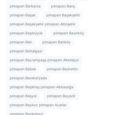
pimapen Barbaros
pimapen Barış
pimapen Başak
pimapen Başakşehir
pimapen Başakşehir pimapen Altınşehir
pimapen Başıbüyük
pimapen Basınköy
pimapen Batı
pimapen Batıköy
pimapen Battalgazi
pimapen Bayrampaşa pimapen Altıntepsi
pimapen Bebek
pimapen Bedrettin
pimapen Bereketzade
pimapen Beşiktaş pimapen Abbasağa
pimapen Beşyol
pimapen Beyazit
pimapen Beykoz pimapen Acarlar
pimapen Beylerbeyi