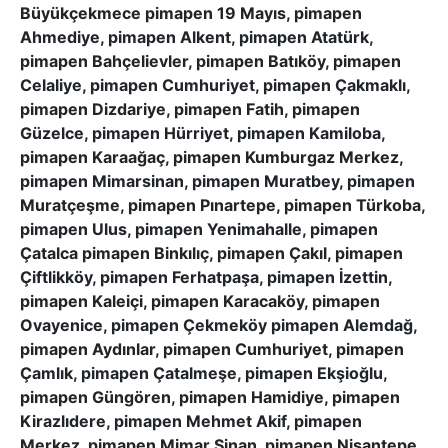
Büyükçekmece pimapen 19 Mayıs, pimapen
Ahmediye, pimapen Alkent, pimapen Atatürk,
pimapen Bahçelievler, pimapen Batıköy, pimapen
Celaliye, pimapen Cumhuriyet, pimapen Çakmaklı,
pimapen Dizdariye, pimapen Fatih, pimapen
Güzelce, pimapen Hürriyet, pimapen Kamiloba,
pimapen Karaağaç, pimapen Kumburgaz Merkez,
pimapen Mimarsinan, pimapen Muratbey, pimapen
Muratçeşme, pimapen Pınartepe, pimapen Türkoba,
pimapen Ulus, pimapen Yenimahalle, pimapen
Çatalca pimapen Binkılıç, pimapen Çakıl, pimapen
Çiftlikköy, pimapen Ferhatpaşa, pimapen İzettin,
pimapen Kaleiçi, pimapen Karacaköy, pimapen
Ovayenice, pimapen Çekmeköy pimapen Alemdağ,
pimapen Aydınlar, pimapen Cumhuriyet, pimapen
Çamlık, pimapen Çatalmeşe, pimapen Ekşioğlu,
pimapen Güngören, pimapen Hamidiye, pimapen
Kirazlıdere, pimapen Mehmet Akif, pimapen
Merkez, pimapen Mimar Sinan, pimapen Nişantepe,