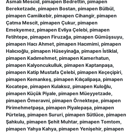
Asmalı Mescid, pimapen Bedrettin, pimapen
Bereketzade, pimapen Bostan, pimapen Bülbül,
pimapen Camiikebir, pimapen Cihangir, pimapen
Çatma Mescit, pimapen Çukur, pimapen
Emekyemez, pimapen Evliya Çelebi, pimapen
Fetihtepe, pimapen Firuzağa, pimapen Gümüşsuyu,
pimapen Hacı Ahmet, pimapen Hacımimi, pimapen
Halıcıoğlu, pimapen Hüseyinağa, pimapen İstiklal,
pimapen Kadımehmet, pimapen Kamerhatun,
pimapen Kalyoncukulluk, pimapen Kaptanpaşa,
pimapen Katip Mustafa Çelebi, pimapen Keçeçipiri,
pimapen Kemankeş, pimapen Kılıçalipaşa, pimapen
Kocatepe, pimapen Kulaksız, pimapen Kuloğlu,
pimapen Küçük Piyale, pimapen Müeyyetzade,
pimapen Ömeravni, pimapen Örnektepe, pimapen
Pirimehmetpaşa, pimapen Piyalepaşa, pimapen
Pürtelaş, pimapen Sururi, pimapen Sütlüce, pimapen
Şahkulu, pimapen Şehit Muhtar, pimapen Tomtom,
pimapen Yahya Kahya, pimapen Yenişehir, pimapen