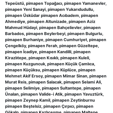
Tepeüstü, pimapen Topağacı, pimapen Yamanevler,
pimapen Yeni Sanayi, pimapen Yukarıdudullu,
pimapen Üsküdar pimapen Acıbadem, pimapen
Ahmediye, pimapen Altunizade, pimapen Aziz
Mahmud Hüdayi, pimapen Bahçelievler, pimapen
Barbados, pimapen Beylerbeyi, pimapen Bulgurlu,
pimapen Burhaniye, pimapen Cumhuriyet, pimapen
Çengelköy, pimapen Ferah, pimapen Güzeltepe,
pimapen İcadiye, pimapen Kandilli, pimapen
Kirazlıtepe, pimapen Kısıklı, pimapen Kuleli,
pimapen Kuzguncuk, pimapen Küçük Çamlıca,
pimapen Küçüksu, pimapen Küplüce, pimapen
Mehmet Akif Ersoy, pimapen Mimar Sinan, pimapen
Murat Reis, pimapen Salacak, pimapen Selami Ali,
pimapen Selimiye, pimapen Sultantepe, pimapen
Ünalan, pimapen Valide-i Atik, pimapen Yavuztürk,
pimapen Zeynep Kamil, pimapen Zeytinburnu
pimapen Beştelsiz, pimapen Çırpıcı, pimapen
Gökalp, pimapen Kazlıçeşme, pimapen Maltepe,