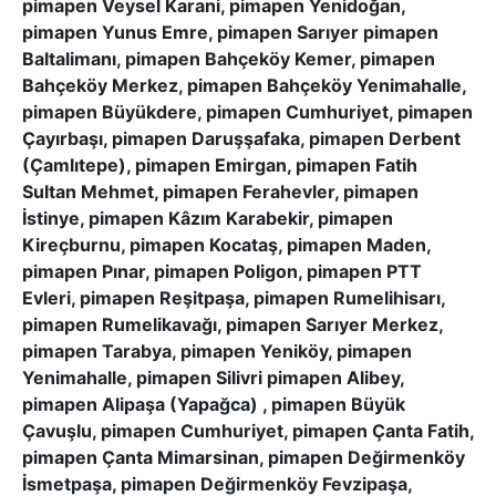
pimapen Veysel Karani, pimapen Yenidoğan,
pimapen Yunus Emre, pimapen Sarıyer pimapen
Baltalimanı, pimapen Bahçeköy Kemer, pimapen
Bahçeköy Merkez, pimapen Bahçeköy Yenimahalle,
pimapen Büyükdere, pimapen Cumhuriyet, pimapen
Çayırbaşı, pimapen Daruşşafaka, pimapen Derbent
(Çamlıtepe), pimapen Emirgan, pimapen Fatih
Sultan Mehmet, pimapen Ferahevler, pimapen
İstinye, pimapen Kâzım Karabekir, pimapen
Kireçburnu, pimapen Kocataş, pimapen Maden,
pimapen Pınar, pimapen Poligon, pimapen PTT
Evleri, pimapen Reşitpaşa, pimapen Rumelihisarı,
pimapen Rumelikavağı, pimapen Sarıyer Merkez,
pimapen Tarabya, pimapen Yeniköy, pimapen
Yenimahalle, pimapen Silivri pimapen Alibey,
pimapen Alipaşa (Yapağca) , pimapen Büyük
Çavuşlu, pimapen Cumhuriyet, pimapen Çanta Fatih,
pimapen Çanta Mimarsinan, pimapen Değirmenköy
İsmetpaşa, pimapen Değirmenköy Fevzipaşa,