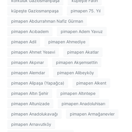
korkuluk Gaziosmanpaşa
küpeşte Fatih
küpeşte Gaziosmanpaşa
pimapen 75. Yıl
pimapen Abdurrahman Nafiz Gürman
pimapen Acıbadem
pimapen Adem Yavuz
pimapen Adil
pimapen Ahmediye
pimapen Ahmet Yesevi
pimapen Akatlar
pimapen Akpınar
pimapen Akşemsettin
pimapen Alemdar
pimapen Alibeyköy
pimapen Alipaşa (Yapağca)
pimapen Alkent
pimapen Altın Şehir
pimapen Altıntepe
pimapen Altunizade
pimapen Anadoluhisarı
pimapen Anadolukavağı
pimapen Armağanevler
pimapen Arnavutköy