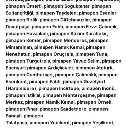
pimapen Ömerli, pimapen Soğukpınar, pimapen
Sultançiftliği, pimapen Taşdelen, pimapen Esenler
pimapen Birlik, pimapen Çiftehavuzlar, pimapen
Davutpaşa, pimapen Fatih, pimapen Fevzi Çakmak,
pimapen Havaalanı, pimapen Kâzım Karabekir,
pimapen Kemer, pimapen Menderes, pimapen
Mimarsinan, pimapen Namık Kemal, pimapen
Nenehatun, pimapen Oruçreis, pimapen Tuna,
pimapen Turgutreis, pimapen Yavuz Selim, pimapen
Esenyurt pimapen Ardıçlıevler, pimapen Atatürk,
pimapen Cumhuriyet, pimapen Çakmaklı, pimapen
Esenkent, pimapen Fatih, pimapen Güzelyurt
(Haramidere), pimapen İncirtepe, pimapen İnönü,
pimapen İstiklal, pimapen Mehterçeşme, pimapen
Merkez, pimapen Namik Kemal, pimapen Örnek,
pimapen Pınar, pimapen Saadetdere, pimapen
Sanayii, pimapen
Talatpasa, pimapen Yenikent, pimapen Yeşilkent,