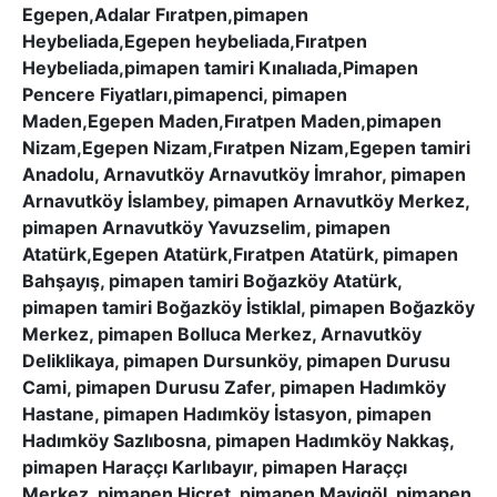
Egepen,Adalar Fıratpen,pimapen
Heybeliada,Egepen heybeliada,Fıratpen
Heybeliada,pimapen tamiri Kınalıada,Pimapen
Pencere Fiyatları,pimapenci, pimapen
Maden,Egepen Maden,Fıratpen Maden,pimapen
Nizam,Egepen Nizam,Fıratpen Nizam,Egepen tamiri
Anadolu, Arnavutköy Arnavutköy İmrahor, pimapen
Arnavutköy İslambey, pimapen Arnavutköy Merkez,
pimapen Arnavutköy Yavuzselim, pimapen
Atatürk,Egepen Atatürk,Fıratpen Atatürk, pimapen
Bahşayış, pimapen tamiri Boğazköy Atatürk,
pimapen tamiri Boğazköy İstiklal, pimapen Boğazköy
Merkez, pimapen Bolluca Merkez, Arnavutköy
Deliklikaya, pimapen Dursunköy, pimapen Durusu
Cami, pimapen Durusu Zafer, pimapen Hadımköy
Hastane, pimapen Hadımköy İstasyon, pimapen
Hadımköy Sazlıbosna, pimapen Hadımköy Nakkaş,
pimapen Haraççı Karlıbayır, pimapen Haraççı
Merkez, pimapen Hicret, pimapen Mavigöl, pimapen