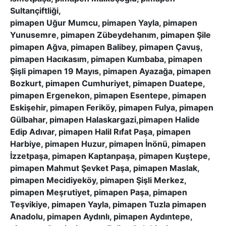
Sultançiftliği,
pimapen Uğur Mumcu, pimapen Yayla, pimapen
Yunusemre, pimapen Zübeydehanım, pimapen Şile
pimapen Ağva, pimapen Balibey, pimapen Çavuş,
pimapen Hacıkasım, pimapen Kumbaba, pimapen
Şişli pimapen 19 Mayıs, pimapen Ayazağa, pimapen
Bozkurt, pimapen Cumhuriyet, pimapen Duatepe,
pimapen Ergenekon, pimapen Esentepe, pimapen
Eskişehir, pimapen Feriköy, pimapen Fulya, pimapen
Gülbahar, pimapen Halaskargazi,pimapen Halide
Edip Adıvar, pimapen Halil Rıfat Paşa, pimapen
Harbiye, pimapen Huzur, pimapen İnönü, pimapen
İzzetpaşa, pimapen Kaptanpaşa, pimapen Kuştepe,
pimapen Mahmut Şevket Paşa, pimapen Maslak,
pimapen Mecidiyeköy, pimapen Şişli Merkez,
pimapen Meşrutiyet, pimapen Paşa, pimapen
Teşvikiye, pimapen Yayla, pimapen Tuzla pimapen
Anadolu, pimapen Aydınlı, pimapen Aydıntepe,