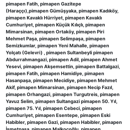
pimapen Fatih, pimapen Gazitepe
(Haraççı),pimapen Gümüşyaka, pimapen Kadıköy,
pimapen Kavaklı Hürriyet, pimapen Kavaklı
Cumhuriyet, pimapen Küçük Kılıçlı, pimapen
Mimarsinan, pimapen Ortaköy, pimapen Piri
Mehmet Paşa, pimapen Selimpaşa, pimapen
Semizkumlar, pimapen Yeni Mahalle, pimapen
Yolçatı (Gelevri) , pimapen Sultanbeyli pimapen
Abdurrahmangazi, pimapen Adil, pimapen Ahmet
Yesevi, pimapen Akşemsettin, pimapen Battalgazi,
pimapen Fatih, pimapen Hamidiye, pimapen
Hasanpaşa, pimapen Mecidiye, pimapen Mehmet
Akif, pimapen Mimarsinan, pimapen Necip Fazıl,
pimapen Orhangazi, pimapen Turgutreis, pimapen
Yavuz Selim, pimapen Sultangazi pimapen 50. Yıl,
pimapen 75. Yıl, pimapen Cebeci, pimapen
Cumhuriyet, pimapen Esentepe, pimapen Eski
Habibler, pimapen Gazi, pimapen Habibler, pimapen
İsmetpaşa, pimapen Malkoçoğlu, pimapen