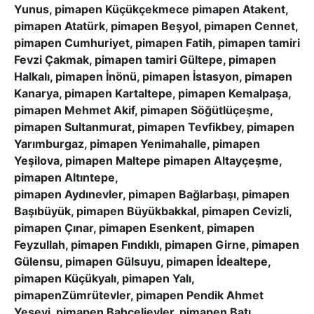
Yunus, pimapen Küçükçekmece pimapen Atakent,
pimapen Atatürk, pimapen Beşyol, pimapen Cennet,
pimapen Cumhuriyet, pimapen Fatih, pimapen tamiri
Fevzi Çakmak, pimapen tamiri Gültepe, pimapen
Halkalı, pimapen İnönü, pimapen İstasyon, pimapen
Kanarya, pimapen Kartaltepe, pimapen Kemalpaşa,
pimapen Mehmet Akif, pimapen Söğütlüçeşme,
pimapen Sultanmurat, pimapen Tevfikbey, pimapen
Yarımburgaz, pimapen Yenimahalle, pimapen
Yeşilova, pimapen Maltepe pimapen Altayçeşme,
pimapen Altıntepe,
pimapen Aydınevler, pimapen Bağlarbaşı, pimapen
Başıbüyük, pimapen Büyükbakkal, pimapen Cevizli,
pimapen Çınar, pimapen Esenkent, pimapen
Feyzullah, pimapen Fındıklı, pimapen Girne, pimapen
Gülensu, pimapen Gülsuyu, pimapen İdealtepe,
pimapen Küçükyalı, pimapen Yalı,
pimapenZümrütevler, pimapen Pendik Ahmet
Yesevi, pimapen Bahçelievler, pimapen Batı,