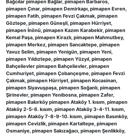
Bağcılar pimapen Bağlar, pimapen Barbaros,
pimapen Çınar, pimapen Demirkapı, pimapen Evren,
pimapen Fatih, pimapen Fevzi Çakmak, pimapen
Göztepe, pimapen Güneşli, pimapen Hürriyet,
pimapen İnönü, pimapen Kazım Karabekir, pimapen
Kemal Paşa, pimapen Kirazlı, pimapen Mahmutbey,
pimapen Merkez, pimapen Sancaktepe, pimapen
Yavuz Selim, pimapen Yenigün, pimapen Yeni,
pimapen Yıldıztepe, pimapen Yüzyıl, pimapen
Bahçelievler pimapen Bahçelievler, pimapen
Cumhuriyet, pimapen Çobançeşme, pimapen Fevzi
Çakmak, pimapen Hürriyet, pimapen Kocasinan,
pimapen Siyavuşpaşa, pimapen Soğanlı, pimapen
Şirinevler, pimapen Yenibosna, pimapen Zafer,
pimapen Bakırköy pimapen Ataköy 1. kısım, pimapen
Ataköy 2-5-6. kısım, pimapen Ataköy 3-4-11. kısım,
pimapen Ataköy 7-8-9-10. kısım, pimapen Basınköy,
pimapen Cevizlik, pimapen Kartaltepe, pimapen
Osmaniye, pimapen Sakızağacı, pimapen Şenlikköy,