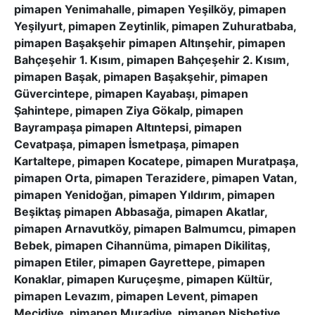
pimapen Yenimahalle, pimapen Yeşilköy, pimapen
Yeşilyurt, pimapen Zeytinlik, pimapen Zuhuratbaba,
pimapen Başakşehir pimapen Altınşehir, pimapen
Bahçeşehir 1. Kısım, pimapen Bahçeşehir 2. Kısım,
pimapen Başak, pimapen Başakşehir, pimapen
Güvercintepe, pimapen Kayabaşı, pimapen
Şahintepe, pimapen Ziya Gökalp, pimapen
Bayrampaşa pimapen Altıntepsi, pimapen
Cevatpaşa, pimapen İsmetpaşa, pimapen
Kartaltepe, pimapen Kocatepe, pimapen Muratpaşa,
pimapen Orta, pimapen Terazidere, pimapen Vatan,
pimapen Yenidoğan, pimapen Yıldırım, pimapen
Beşiktaş pimapen Abbasağa, pimapen Akatlar,
pimapen Arnavutköy, pimapen Balmumcu, pimapen
Bebek, pimapen Cihannüma, pimapen Dikilitaş,
pimapen Etiler, pimapen Gayrettepe, pimapen
Konaklar, pimapen Kuruçeşme, pimapen Kültür,
pimapen Levazım, pimapen Levent, pimapen
Mecidiye, pimapen Muradiye, pimapen Nisbetiye,