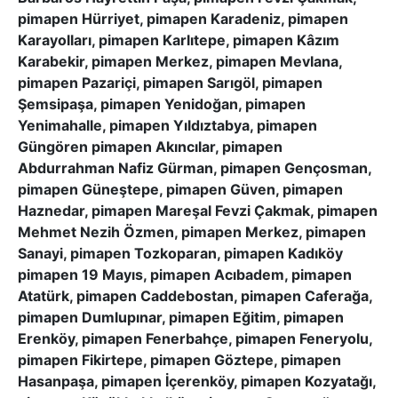
pimapen Hürriyet, pimapen Karadeniz, pimapen
Karayolları, pimapen Karlıtepe, pimapen Kâzım
Karabekir, pimapen Merkez, pimapen Mevlana,
pimapen Pazariçi, pimapen Sarıgöl, pimapen
Şemsipaşa, pimapen Yenidoğan, pimapen
Yenimahalle, pimapen Yıldıztabya, pimapen
Güngören pimapen Akıncılar, pimapen
Abdurrahman Nafiz Gürman, pimapen Gençosman,
pimapen Güneştepe, pimapen Güven, pimapen
Haznedar, pimapen Mareşal Fevzi Çakmak, pimapen
Mehmet Nezih Özmen, pimapen Merkez, pimapen
Sanayi, pimapen Tozkoparan, pimapen Kadıköy
pimapen 19 Mayıs, pimapen Acıbadem, pimapen
Atatürk, pimapen Caddebostan, pimapen Caferağa,
pimapen Dumlupınar, pimapen Eğitim, pimapen
Erenköy, pimapen Fenerbahçe, pimapen Feneryolu,
pimapen Fikirtepe, pimapen Göztepe, pimapen
Hasanpaşa, pimapen İçerenköy, pimapen Kozyatağı,