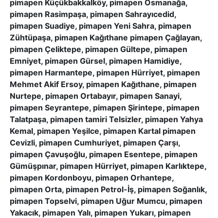
pimapen Küçükbakkalköy, pimapen Osmanağa,
pimapen Rasimpaşa, pimapen Sahrayıcedid,
pimapen Suadiye, pimapen Yeni Sahra, pimapen
Zühtüpaşa, pimapen Kağıthane pimapen Çağlayan,
pimapen Çeliktepe, pimapen Gültepe, pimapen
Emniyet, pimapen Gürsel, pimapen Hamidiye,
pimapen Harmantepe, pimapen Hürriyet, pimapen
Mehmet Akif Ersoy, pimapen Kağıthane, pimapen
Nurtepe, pimapen Ortabayır, pimapen Sanayi,
pimapen Seyrantepe, pimapen Şirintepe, pimapen
Talatpaşa, pimapen tamiri Telsizler, pimapen Yahya
Kemal, pimapen Yeşilce, pimapen Kartal pimapen
Cevizli, pimapen Cumhuriyet, pimapen Çarşı,
pimapen Çavuşoğlu, pimapen Esentepe, pimapen
Gümüşpınar, pimapen Hürriyet, pimapen Karlıktepe,
pimapen Kordonboyu, pimapen Orhantepe,
pimapen Orta, pimapen Petrol-İş, pimapen Soğanlık,
pimapen Topselvi, pimapen Uğur Mumcu, pimapen
Yakacık, pimapen Yalı, pimapen Yukarı, pimapen