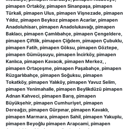
pimapen Ortaköy, pimapen Sinanpaşa, pimapen
Türkali, pimapen Ulus, pimapen Vişnezade, pimapen
Yıldız, pimapen Beykoz pimapen Acarlar, pimapen
Anadoluhisarı, pimapen Anadolukavağı, pimapen
Baklacı, pimapen Çamlıbahçe, pimapen Çengeldere,
pimapen Çiftlik, pimapen Çiğdem, pimapen Çubuklu,
pimapen Fatih, pimapen Göksu, pimapen Göztepe,
pimapen Gümüşsuyu, pimapen İncirköy, pimapen
Kanlıca, pimapen Kavacık, pimapen Merkez, ,
pimapen Ortaçeşme, pimapen Paşabahçe, pimapen
Rüzgarlıbahçe, pimapen Soğuksu, pimapen
Tokatköy, pimapen Yalıköy, pimapen Yavuz Selim,
pimapen Yenimahalle, pimapen Beylikdüzü pimapen
Adnan Kahveci, pimapen Barış, pimapen
Büyükşehir, pimapen Cumhuriyet, pimapen
Dereağzı, pimapen Gürpınar, pimapen Kavaklı,
pimapen Marmara, pimapen Sahil, pimapen Yakuplu,
pimapen Beyoğlu pimapen Arapcami, pimapen