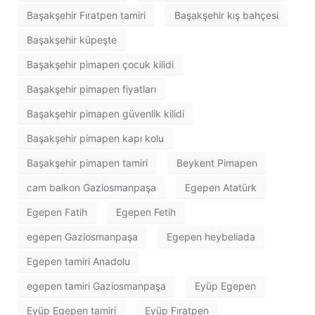
Başakşehir Fıratpen tamiri
Başakşehir kış bahçesi
Başakşehir küpeşte
Başakşehir pimapen çocuk kilidi
Başakşehir pimapen fiyatları
Başakşehir pimapen güvenlik kilidi
Başakşehir pimapen kapı kolu
Başakşehir pimapen tamiri
Beykent Pimapen
cam balkon Gaziosmanpaşa
Egepen Atatürk
Egepen Fatih
Egepen Fetih
egepen Gaziosmanpaşa
Egepen heybeliada
Egepen tamiri Anadolu
egepen tamiri Gaziosmanpaşa
Eyüp Egepen
Eyüp Egepen tamiri
Eyüp Fıratpen