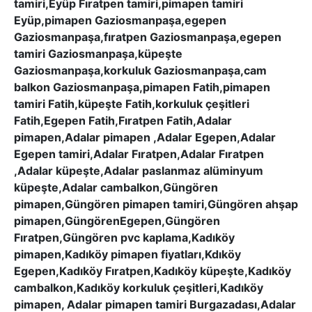
tamiri,Eyüp Fıratpen tamiri,pimapen tamiri
Eyüp,pimapen Gaziosmanpaşa,egepen
Gaziosmanpaşa,fıratpen Gaziosmanpaşa,egepen
tamiri Gaziosmanpaşa,küpeşte
Gaziosmanpaşa,korkuluk Gaziosmanpaşa,cam
balkon Gaziosmanpaşa,pimapen Fatih,pimapen
tamiri Fatih,küpeşte Fatih,korkuluk çeşitleri
Fatih,Egepen Fatih,Fıratpen Fatih,Adalar
pimapen,Adalar pimapen ,Adalar Egepen,Adalar
Egepen tamiri,Adalar Fıratpen,Adalar Fıratpen
,Adalar küpeşte,Adalar paslanmaz alüminyum
küpeşte,Adalar cambalkon,Güngören
pimapen,Güngören pimapen tamiri,Güngören ahşap
pimapen,GüngörenEgepen,Güngören
Fıratpen,Güngören pvc kaplama,Kadıköy
pimapen,Kadıköy pimapen fiyatları,Kdıköy
Egepen,Kadıköy Fıratpen,Kadıköy küpeşte,Kadıköy
cambalkon,Kadıköy korkuluk çeşitleri,Kadıköy
pimapen, Adalar pimapen tamiri Burgazadası,Adalar