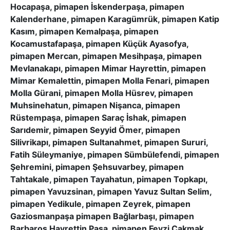
Hocapaşa, pimapen İskenderpaşa, pimapen
Kalenderhane, pimapen Karagümrük, pimapen Katip
Kasım, pimapen Kemalpaşa, pimapen
Kocamustafapaşa, pimapen Küçük Ayasofya,
pimapen Mercan, pimapen Mesihpaşa, pimapen
Mevlanakapı, pimapen Mimar Hayrettin, pimapen
Mimar Kemalettin, pimapen Molla Fenari, pimapen
Molla Gürani, pimapen Molla Hüsrev, pimapen
Muhsinehatun, pimapen Nişanca, pimapen
Rüstempaşa, pimapen Saraç İshak, pimapen
Sarıdemir, pimapen Seyyid Ömer, pimapen
Silivrikapı, pimapen Sultanahmet, pimapen Sururi,
Fatih Süleymaniye, pimapen Sümbülefendi, pimapen
Şehremini, pimapen Şehsuvarbey, pimapen
Tahtakale, pimapen Tayahatun, pimapen Topkapı,
pimapen Yavuzsinan, pimapen Yavuz Sultan Selim,
pimapen Yedikule, pimapen Zeyrek, pimapen
Gaziosmanpaşa pimapen Bağlarbaşı, pimapen
Barbaros Hayrettin Paşa, pimapen Fevzi Çakmak,