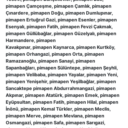
pimapen Çamçeşme, pimapen Çamlık, pimapen
Çınardere, pimapen Doğu, pimapen Dumlupınar,
pimapen Ertuğrul Gazi, pimapen Esenler, pimapen
Esenyalı, pimapen Fatih, pimapen Fevzi Çakmak,
pimapen Güllübağlar, pimapen Güzelyalı, pimapen
Harmandere, pimapen
Kavakpınar, pimapen Kaynarca, pimapen Kurtköy,
pimapen Orhangazi, pimapen Orta, pimapen
Ramazanoğlu, pimapen Sanayi, pimapen
Sapanbağları, pimapen Sülüntepe, pimapen Şeyhli,
pimapen Velibaba, pimapen Yayalar, pimapen Yeni,
pimapen Yenişehir, pimapen Yeşilbağlar, pimapen
Sancaktepe pimapen Abdurrahmangazi, pimapen
Akpınar, pimapen Atatürk, pimapen Emek, pimapen
Eyüpsultan, pimapen Fatih, pimapen Hilal, pimapen
İnönü, pimapen Kemal Türkler, pimapen Meclis,
pimapen Merve, pimapen Mevlana, pimapen
Osmangazi, pimapen Safa, pimapen Sarıgazi,