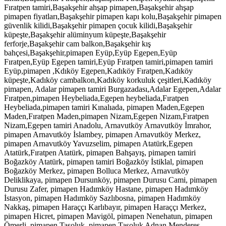
Fıratpen tamiri,Başakşehir ahşap pimapen,Başakşehir ahşap
pimapen fiyatları,Başakşehir pimapen kapı kolu,Başakşehir pimapen
güvenlik kilidi,Başakşehir pimapen çocuk kilidi,Başakşehir
küpeşte,Başakşehir alüminyum küpeşte,Başakşehir
ferforje,Başakşehir cam balkon,Başakşehir kış
bahçesi,Başakşehir,pimapen Eyüp,Eyüp Egepen,Eyüp
Fıratpen,Eyüp Egepen tamiri,Eyüp Fıratpen tamiri,pimapen tamiri
Eyüp,pimapen ,Kdıköy Egepen,Kadıköy Fıratpen,Kadıköy
küpeşte,Kadıköy cambalkon,Kadıköy korkuluk çeşitleri,Kadıköy
pimapen, Adalar pimapen tamiri Burgazadası,Adalar Egepen,Adalar
Fıratpen,pimapen Heybeliada,Egepen heybeliada,Fıratpen
Heybeliada,pimapen tamiri Kınalıada, pimapen Maden,Egepen
Maden,Fıratpen Maden,pimapen Nizam,Egepen Nizam,Fıratpen
Nizam,Egepen tamiri Anadolu, Arnavutköy Arnavutköy İmrahor,
pimapen Arnavutköy İslambey, pimapen Arnavutköy Merkez,
pimapen Arnavutköy Yavuzselim, pimapen Atatürk,Egepen
Atatürk,Fıratpen Atatürk, pimapen Bahşayış, pimapen tamiri
Boğazköy Atatürk, pimapen tamiri Boğazköy İstiklal, pimapen
Boğazköy Merkez, pimapen Bolluca Merkez, Arnavutköy
Deliklikaya, pimapen Dursunköy, pimapen Durusu Cami, pimapen
Durusu Zafer, pimapen Hadımköy Hastane, pimapen Hadımköy
İstasyon, pimapen Hadımköy Sazlıbosna, pimapen Hadımköy
Nakkaş, pimapen Haraççı Karlıbayır, pimapen Haraççı Merkez,
pimapen Hicret, pimapen Mavigöl, pimapen Nenehatun, pimapen
Ömerli, pimapen Taşoluk, pimapen Taşoluk Adnan Menderes,