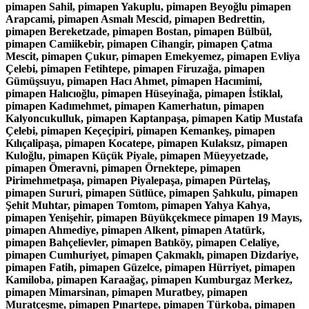
pimapen Sahil, pimapen Yakuplu, pimapen Beyoğlu pimapen
Arapcami, pimapen Asmalı Mescid, pimapen Bedrettin,
pimapen Bereketzade, pimapen Bostan, pimapen Bülbül,
pimapen Camiikebir, pimapen Cihangir, pimapen Çatma
Mescit, pimapen Çukur, pimapen Emekyemez, pimapen Evliya
Çelebi, pimapen Fetihtepe, pimapen Firuzağa, pimapen
Gümüşsuyu, pimapen Hacı Ahmet, pimapen Hacımimi,
pimapen Halıcıoğlu, pimapen Hüseyinağa, pimapen İstiklal,
pimapen Kadımehmet, pimapen Kamerhatun, pimapen
Kalyoncukulluk, pimapen Kaptanpaşa, pimapen Katip Mustafa
Çelebi, pimapen Keçeçipiri, pimapen Kemankeş, pimapen
Kılıçalipaşa, pimapen Kocatepe, pimapen Kulaksız, pimapen
Kuloğlu, pimapen Küçük Piyale, pimapen Müeyyetzade,
pimapen Ömeravni, pimapen Örnektepe, pimapen
Pirimehmetpaşa, pimapen Piyalepaşa, pimapen Pürtelaş,
pimapen Sururi, pimapen Sütlüce, pimapen Şahkulu, pimapen
Şehit Muhtar, pimapen Tomtom, pimapen Yahya Kahya,
pimapen Yenişehir, pimapen Büyükçekmece pimapen 19 Mayıs,
pimapen Ahmediye, pimapen Alkent, pimapen Atatürk,
pimapen Bahçelievler, pimapen Batıköy, pimapen Celaliye,
pimapen Cumhuriyet, pimapen Çakmaklı, pimapen Dizdariye,
pimapen Fatih, pimapen Güzelce, pimapen Hürriyet, pimapen
Kamiloba, pimapen Karaağaç, pimapen Kumburgaz Merkez,
pimapen Mimarsinan, pimapen Muratbey, pimapen
Muratçeşme, pimapen Pınartepe, pimapen Türkoba, pimapen