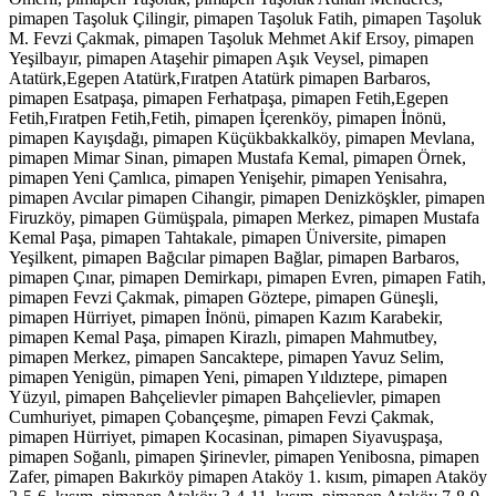
pimapen Taşoluk Çilingir, pimapen Taşoluk Fatih, pimapen Taşoluk
M. Fevzi Çakmak, pimapen Taşoluk Mehmet Akif Ersoy, pimapen
Yeşilbayır, pimapen Ataşehir pimapen Aşık Veysel, pimapen
Atatürk,Egepen Atatürk,Fıratpen Atatürk pimapen Barbaros,
pimapen Esatpaşa, pimapen Ferhatpaşa, pimapen Fetih,Egepen
Fetih,Fıratpen Fetih,Fetih, pimapen İçerenköy, pimapen İnönü,
pimapen Kayışdağı, pimapen Küçükbakkalköy, pimapen Mevlana,
pimapen Mimar Sinan, pimapen Mustafa Kemal, pimapen Örnek,
pimapen Yeni Çamlıca, pimapen Yenişehir, pimapen Yenisahra,
pimapen Avcılar pimapen Cihangir, pimapen Denizköşkler, pimapen
Firuzköy, pimapen Gümüşpala, pimapen Merkez, pimapen Mustafa
Kemal Paşa, pimapen Tahtakale, pimapen Üniversite, pimapen
Yeşilkent, pimapen Bağcılar pimapen Bağlar, pimapen Barbaros,
pimapen Çınar, pimapen Demirkapı, pimapen Evren, pimapen Fatih,
pimapen Fevzi Çakmak, pimapen Göztepe, pimapen Güneşli,
pimapen Hürriyet, pimapen İnönü, pimapen Kazım Karabekir,
pimapen Kemal Paşa, pimapen Kirazlı, pimapen Mahmutbey,
pimapen Merkez, pimapen Sancaktepe, pimapen Yavuz Selim,
pimapen Yenigün, pimapen Yeni, pimapen Yıldıztepe, pimapen
Yüzyıl, pimapen Bahçelievler pimapen Bahçelievler, pimapen
Cumhuriyet, pimapen Çobançeşme, pimapen Fevzi Çakmak,
pimapen Hürriyet, pimapen Kocasinan, pimapen Siyavuşpaşa,
pimapen Soğanlı, pimapen Şirinevler, pimapen Yenibosna, pimapen
Zafer, pimapen Bakırköy pimapen Ataköy 1. kısım, pimapen Ataköy