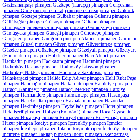
Gaziosmanpaşa
pimapen Gazitepe (Haraççı)
pimapen Gençosman
pimapen Girne
pimapen Gökalp
pimapen Göksu
pimapen Göktürk
pimapen Göztepe
pimapen Gülbahar
pimapen Gülensu
pimapen
Güllübağlar
pimapen Gülsuyu
pimapen Gültepe
pimapen
Gümüşpala
pimapen Gümüşpınar
pimapen Gümüşsuyu
pimapen
Gümüşyaka
pimapen Güneşli
pimapen Güneştepe
pimapen
Güngören
pimapen Güngören pimapen Akıncılar
pimapen Gürpınar
pimapen Gürsel
pimapen Güven
pimapen Güvercintepe
pimapen
Güzelce
pimapen Güzeltepe
pimapen Güzelyalı
pimapen Güzelyurt
(Haramidere)
pimapen Habibler
pimapen Hacı Ahmet
pimapen
Hacıkadın
pimapen Hacıkasım
pimapen Hacımimi
pimapen
Hadımköy Hastane
pimapen Hadımköy İstasyon
pimapen
Hadımköy Nakkaş
pimapen Hadımköy Sazlıbosna
pimapen
Halaskargazi
pimapen Halide Edip Adıvar
pimapen Halil Rıfat Paşa
pimapen Halıcıoğlu
pimapen Halkalı
pimapen Hamidiye
pimapen
Haraççı Karlıbayır
pimapen Haraççı Merkez
pimapen Harbiye
pimapen Harmandere
pimapen Harmantepe
pimapen Hasanpaşa
pimapen Hasekisultan
pimapen Havaalanı
pimapen Haznedar
pimapen Hekimbaşı
pimapen Heybeliada
pimapen Hicret
pimapen
Hırkaişerif
pimapen Hobyar (Eminönü)
pimapen Hoca Giyasettin
pimapen Hocapaşa
pimapen Hürriyet
pimapen Hüseyinağa
pimapen
Huzur
pimapen İcadiye
pimapen İçerenköy
pimapen İçmeler
pimapen İdealtepe
pimapen Ihlamurkuyu
pimapen İncirköy
pimapen
İncirtepe
pimapen İnkılap
pimapen İnönü
pimapen İskenderpaşa
pimapen İslambey
pimapen İsmetpaşa
pimapen İstasyon
pimapen