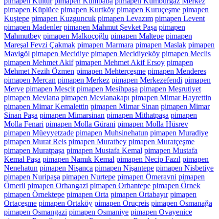
pimapen Kültür
pimapen Kumbaba
pimapen Kumburgaz Merkez
pimapen Küplüce
pimapen Kurtköy
pimapen Kuruçeşme
pimapen
Kuştepe
pimapen Kuzguncuk
pimapen Levazım
pimapen Levent
pimapen Madenler
pimapen Mahmut Şevket Paşa
pimapen
Mahmutbey
pimapen Malkoçoğlu
pimapen Maltepe
pimapen
Mareşal Fevzi Çakmak
pimapen Marmara
pimapen Maslak
pimapen
Mavigöl
pimapen Mecidiye
pimapen Mecidiyeköy
pimapen Meclis
pimapen Mehmet Akif
pimapen Mehmet Akif Ersoy
pimapen
Mehmet Nezih Özmen
pimapen Mehterçeşme
pimapen Menderes
pimapen Mercan
pimapen Merkez
pimapen Merkezefendi
pimapen
Merve
pimapen Mescit
pimapen Mesihpaşa
pimapen Meşrutiyet
pimapen Mevlana
pimapen Mevlanakapı
pimapen Mimar Hayrettin
pimapen Mimar Kemalettin
pimapen Mimar Sinan
pimapen Mimar
Sinan Paşa
pimapen Mimarsinan
pimapen Mithatpaşa
pimapen
Molla Fenari
pimapen Molla Gürani
pimapen Molla Hüsrev
pimapen Müeyyetzade
pimapen Muhsinehatun
pimapen Muradiye
pimapen Murat Reis
pimapen Muratbey
pimapen Muratçeşme
pimapen Muratpaşa
pimapen Mustafa Kemal
pimapen Mustafa
Kemal Paşa
pimapen Namık Kemal
pimapen Necip Fazıl
pimapen
Nenehatun
pimapen Nişanca
pimapen Nişantepe
pimapen Nisbetiye
pimapen Nuripaşa
pimapen Nurtepe
pimapen Ömeravni
pimapen
Ömerli
pimapen Orhangazi
pimapen Orhantepe
pimapen Örnek
pimapen Örnektepe
pimapen Orta
pimapen Ortabayır
pimapen
Ortaçeşme
pimapen Ortaköy
pimapen Oruçreis
pimapen Osmanağa
pimapen Osmangazi
pimapen Osmaniye
pimapen Ovayenice