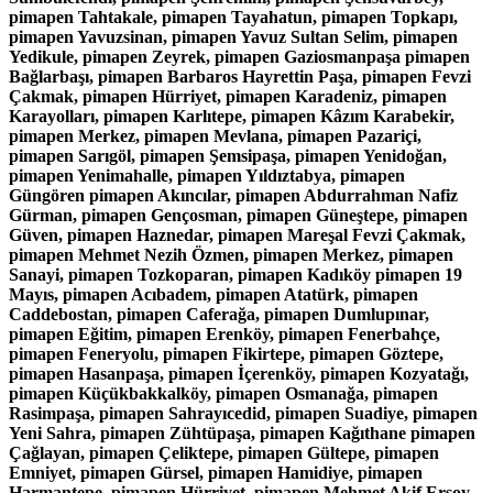
pimapen Tahtakale, pimapen Tayahatun, pimapen Topkapı,
pimapen Yavuzsinan, pimapen Yavuz Sultan Selim, pimapen
Yedikule, pimapen Zeyrek, pimapen Gaziosmanpaşa pimapen
Bağlarbaşı, pimapen Barbaros Hayrettin Paşa, pimapen Fevzi
Çakmak, pimapen Hürriyet, pimapen Karadeniz, pimapen
Karayolları, pimapen Karlıtepe, pimapen Kâzım Karabekir,
pimapen Merkez, pimapen Mevlana, pimapen Pazariçi,
pimapen Sarıgöl, pimapen Şemsipaşa, pimapen Yenidoğan,
pimapen Yenimahalle, pimapen Yıldıztabya, pimapen
Güngören pimapen Akıncılar, pimapen Abdurrahman Nafiz
Gürman, pimapen Gençosman, pimapen Güneştepe, pimapen
Güven, pimapen Haznedar, pimapen Mareşal Fevzi Çakmak,
pimapen Mehmet Nezih Özmen, pimapen Merkez, pimapen
Sanayi, pimapen Tozkoparan, pimapen Kadıköy pimapen 19
Mayıs, pimapen Acıbadem, pimapen Atatürk, pimapen
Caddebostan, pimapen Caferağa, pimapen Dumlupınar,
pimapen Eğitim, pimapen Erenköy, pimapen Fenerbahçe,
pimapen Feneryolu, pimapen Fikirtepe, pimapen Göztepe,
pimapen Hasanpaşa, pimapen İçerenköy, pimapen Kozyatağı,
pimapen Küçükbakkalköy, pimapen Osmanağa, pimapen
Rasimpaşa, pimapen Sahrayıcedid, pimapen Suadiye, pimapen
Yeni Sahra, pimapen Zühtüpaşa, pimapen Kağıthane pimapen
Çağlayan, pimapen Çeliktepe, pimapen Gültepe, pimapen
Emniyet, pimapen Gürsel, pimapen Hamidiye, pimapen
Harmantepe, pimapen Hürriyet, pimapen Mehmet Akif Ersoy,