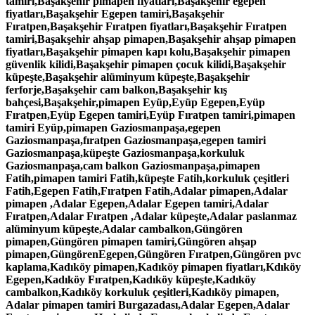
tamiri,Başakşehir pimapen fiyatları,Başakşehir egepen
fiyatları,Başakşehir Egepen tamiri,Başakşehir
Fıratpen,Başakşehir Fıratpen fiyatları,Başakşehir Fıratpen
tamiri,Başakşehir ahşap pimapen,Başakşehir ahşap pimapen
fiyatları,Başakşehir pimapen kapı kolu,Başakşehir pimapen
güvenlik kilidi,Başakşehir pimapen çocuk kilidi,Başakşehir
küpeşte,Başakşehir alüminyum küpeşte,Başakşehir
ferforje,Başakşehir cam balkon,Başakşehir kış
bahçesi,Başakşehir,pimapen Eyüp,Eyüp Egepen,Eyüp
Fıratpen,Eyüp Egepen tamiri,Eyüp Fıratpen tamiri,pimapen
tamiri Eyüp,pimapen Gaziosmanpaşa,egepen
Gaziosmanpaşa,fıratpen Gaziosmanpaşa,egepen tamiri
Gaziosmanpaşa,küpeşte Gaziosmanpaşa,korkuluk
Gaziosmanpaşa,cam balkon Gaziosmanpaşa,pimapen
Fatih,pimapen tamiri Fatih,küpeşte Fatih,korkuluk çeşitleri
Fatih,Egepen Fatih,Fıratpen Fatih,Adalar pimapen,Adalar
pimapen ,Adalar Egepen,Adalar Egepen tamiri,Adalar
Fıratpen,Adalar Fıratpen ,Adalar küpeşte,Adalar paslanmaz
alüminyum küpeşte,Adalar cambalkon,Güngören
pimapen,Güngören pimapen tamiri,Güngören ahşap
pimapen,GüngörenEgepen,Güngören Fıratpen,Güngören pvc
kaplama,Kadıköy pimapen,Kadıköy pimapen fiyatları,Kdıköy
Egepen,Kadıköy Fıratpen,Kadıköy küpeşte,Kadıköy
cambalkon,Kadıköy korkuluk çeşitleri,Kadıköy pimapen,
Adalar pimapen tamiri Burgazadası,Adalar Egepen,Adalar