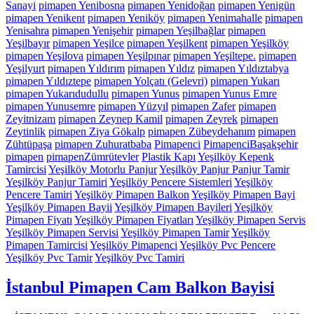
Sanayi
pimapen Yenibosna
pimapen Yenidoğan
pimapen Yenigün
pimapen Yenikent
pimapen Yeniköy
pimapen Yenimahalle
pimapen
Yenisahra
pimapen Yenişehir
pimapen Yeşilbağlar
pimapen
Yeşilbayır
pimapen Yeşilce
pimapen Yeşilkent
pimapen Yeşilköy
pimapen Yeşilova
pimapen Yeşilpınar
pimapen Yeşiltepe.
pimapen
Yeşilyurt
pimapen Yıldırım
pimapen Yıldız
pimapen Yıldıztabya
pimapen Yıldıztepe
pimapen Yolçatı (Gelevri)
pimapen Yukarı
pimapen Yukarıdudullu
pimapen Yunus
pimapen Yunus Emre
pimapen Yunusemre
pimapen Yüzyıl
pimapen Zafer
pimapen
Zeyitnizam
pimapen Zeynep Kamil
pimapen Zeyrek
pimapen
Zeytinlik
pimapen Ziya Gökalp
pimapen Zübeydehanım
pimapen
Zühtüpaşa
pimapen Zuhuratbaba
Pimapenci
PimapenciBaşakşehir
pimapen
pimapenZümrütevler
Plastik Kapı
Yeşilköy Kepenk
Tamircisi
Yeşilköy Motorlu Panjur
Yeşilköy Panjur Panjur Tamir
Yeşilköy Panjur Tamiri
Yeşilköy Pencere Sistemleri
Yeşilköy
Pencere Tamiri
Yeşilköy Pimapen Balkon
Yeşilköy Pimapen Bayi
Yeşilköy Pimapen Bayii
Yeşilköy Pimapen Bayileri
Yeşilköy
Pimapen Fiyatı
Yeşilköy Pimapen Fiyatları
Yeşilköy Pimapen Servis
Yeşilköy Pimapen Servisi
Yeşilköy Pimapen Tamir
Yeşilköy
Pimapen Tamircisi
Yeşilköy Pimapenci
Yeşilköy Pvc Pencere
Yeşilköy Pvc Tamir
Yeşilköy Pvc Tamiri
İstanbul Pimapen Cam Balkon Bayisi