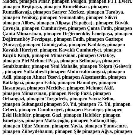
Maden, pimapen Pınar, pimapen Poligon, pimapen PTT Evleri,
pimapen Reşitpaşa, pimapen Rumelihisarı, pimapen
Rumelikavağı, pimapen Sarıyer Merkez, pimapen Tarabya,
pimapen Yeniköy, pimapen Yenimahalle, pimapen Silivri
pimapen Alibey, pimapen Alipaşa (Yapağca) , pimapen Büyük
Çavuşlu, pimapen Cumhuriyet, pimapen Çanta Fatih, pimapen
Çanta Mimarsinan, pimapen Değirmenköy İsmetpaşa, pimapen
Değirmenköy Fevzipaşa, pimapen Fatih, pimapen Gazitepe
(Haraççı),pimapen Gümüşyaka, pimapen Kadıköy, pimapen
Kavaklı Hürriyet, pimapen Kavaklı Cumhuriyet, pimapen
Küçük Kılıçlı, pimapen Mimarsinan, pimapen Ortaköy,
pimapen Piri Mehmet Paşa, pimapen Selimpaşa, pimapen
Semizkumlar, pimapen Yeni Mahalle, pimapen Yolçatı (Gelevri)
, pimapen Sultanbeyli pimapen Abdurrahmangazi, pimapen
Adil, pimapen Ahmet Yesevi, pimapen Akşemsettin, pimapen
Battalgazi, pimapen Fatih, pimapen Hamidiye, pimapen
Hasanpaşa, pimapen Mecidiye, pimapen Mehmet Akif,
pimapen Mimarsinan, pimapen Necip Fazıl, pimapen
Orhangazi, pimapen Turgutreis, pimapen Yavuz Selim,
pimapen Sultangazi pimapen 50. Yıl, pimapen 75. Yıl, pimapen
Cebeci, pimapen Cumhuriyet, pimapen Esentepe, pimapen
Eski Habibler, pimapen Gazi, pimapen Habibler, pimapen
İsmetpaşa, pimapen Malkoçoğlu, pimapen Sultançiftliği,
pimapen Uğur Mumcu, pimapen Yayla, pimapen Yunusemre,
pimapen Zübeydehanım, pimapen Şile pimapen Ağva, pimapen