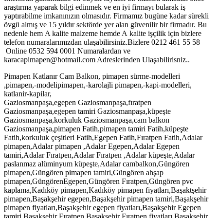
araştırma yaparak bilgi edinmek ve en iyi firmayı bularak iş
yaptırabilme imkanınızın olmasıdır. Firmamız bugüne kadar sürekli
övgü almış ve 15 yıldır sektörde yer alan güvenilir bir firmadır. Bu
nedenle hem A kalite malzeme hemde A kalite işçilik için bizlere
telefon numaralarımızdan ulaşabilirsiniz.Bizlere 0212 461 55 58
Online 0532 594 0001 Numaralardan ve
karacapimapen@hotmail.com Adreslerinden Ulaşabilirisniz..
Pimapen Katlanır Cam Balkon, pimapen sürme-modelleri
,pimapen,-modelipimapen,-karolajli pimapen,-kapi-modelleri,
katlanir-kapilar,
Gaziosmanpaşa,egepen Gaziosmanpaşa,fıratpen
Gaziosmanpaşa,egepen tamiri Gaziosmanpaşa,küpeşte
Gaziosmanpaşa,korkuluk Gaziosmanpaşa,cam balkon
Gaziosmanpaşa,pimapen Fatih,pimapen tamiri Fatih,küpeşte
Fatih,korkuluk çeşitleri Fatih,Egepen Fatih,Fıratpen Fatih,Adalar
pimapen,Adalar pimapen ,Adalar Egepen,Adalar Egepen
tamiri,Adalar Fıratpen,Adalar Fıratpen ,Adalar küpeşte,Adalar
paslanmaz alüminyum küpeşte,Adalar cambalkon,Güngören
pimapen,Güngören pimapen tamiri,Güngören ahşap
pimapen,GüngörenEgepen,Güngören Fıratpen,Güngören pvc
kaplama,Kadıköy pimapen,Kadıköy pimapen fiyatları,Başaktşehir
pimapen,Başakşehir egepen,Başakşehir pimapen tamiri,Başakşehir
pimapen fiyatları,Başakşehir egepen fiyatları,Başakşehir Egepen
tamiri,Başakşehir Fıratpen,Başakşehir Fıratpen fiyatları,Başakşehir