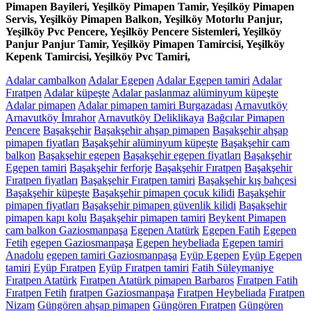
Pimapen Bayileri, Yeşilköy Pimapen Tamir, Yeşilköy Pimapen
Servis, Yeşilköy Pimapen Balkon, Yeşilköy Motorlu Panjur,
Yeşilköy Pvc Pencere, Yeşilköy Pencere Sistemleri, Yeşilköy
Panjur Panjur Tamir, Yeşilköy Pimapen Tamircisi, Yeşilköy
Kepenk Tamircisi, Yeşilköy Pvc Tamiri,
Adalar cambalkon
Adalar Egepen
Adalar Egepen tamiri
Adalar
Fıratpen
Adalar küpeşte
Adalar paslanmaz alüminyum küpeşte
Adalar pimapen
Adalar pimapen tamiri Burgazadası
Arnavutköy
Arnavutköy İmrahor
Arnavutköy Deliklikaya
Bağcılar Pimapen
Pencere
Başakşehir
Başakşehir ahşap pimapen
Başakşehir ahşap
pimapen fiyatları
Başakşehir alüminyum küpeşte
Başakşehir cam
balkon
Başakşehir egepen
Başakşehir egepen fiyatları
Başakşehir
Egepen tamiri
Başakşehir ferforje
Başakşehir Fıratpen
Başakşehir
Fıratpen fiyatları
Başakşehir Fıratpen tamiri
Başakşehir kış bahçesi
Başakşehir küpeşte
Başakşehir pimapen çocuk kilidi
Başakşehir
pimapen fiyatları
Başakşehir pimapen güvenlik kilidi
Başakşehir
pimapen kapı kolu
Başakşehir pimapen tamiri
Beykent Pimapen
cam balkon Gaziosmanpaşa
Egepen Atatürk
Egepen Fatih
Egepen
Fetih
egepen Gaziosmanpaşa
Egepen heybeliada
Egepen tamiri
Anadolu
egepen tamiri Gaziosmanpaşa
Eyüp Egepen
Eyüp Egepen
tamiri
Eyüp Fıratpen
Eyüp Fıratpen tamiri
Fatih Süleymaniye
Fıratpen Atatürk
Fıratpen Atatürk pimapen Barbaros
Fıratpen Fatih
Fıratpen Fetih
fıratpen Gaziosmanpaşa
Fıratpen Heybeliada
Fıratpen
Nizam
Güngören ahşap pimapen
Güngören Fıratpen
Güngören