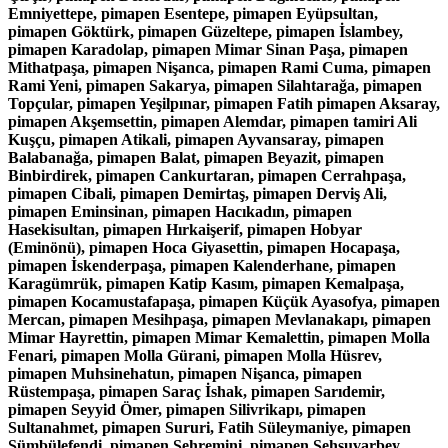
Emniyettepe, pimapen Esentepe, pimapen Eyüpsultan,
pimapen Göktürk, pimapen Güzeltepe, pimapen İslambey,
pimapen Karadolap, pimapen Mimar Sinan Paşa, pimapen
Mithatpaşa, pimapen Nişanca, pimapen Rami Cuma, pimapen
Rami Yeni, pimapen Sakarya, pimapen Silahtarağa, pimapen
Topçular, pimapen Yeşilpınar, pimapen Fatih pimapen Aksaray,
pimapen Akşemsettin, pimapen Alemdar, pimapen tamiri Ali
Kuşçu, pimapen Atikali, pimapen Ayvansaray, pimapen
Balabanağa, pimapen Balat, pimapen Beyazit, pimapen
Binbirdirek, pimapen Cankurtaran, pimapen Cerrahpaşa,
pimapen Cibali, pimapen Demirtaş, pimapen Derviş Ali,
pimapen Eminsinan, pimapen Hacıkadın, pimapen
Hasekisultan, pimapen Hırkaişerif, pimapen Hobyar
(Eminönü), pimapen Hoca Giyasettin, pimapen Hocapaşa,
pimapen İskenderpaşa, pimapen Kalenderhane, pimapen
Karagümrük, pimapen Katip Kasım, pimapen Kemalpaşa,
pimapen Kocamustafapaşa, pimapen Küçük Ayasofya, pimapen
Mercan, pimapen Mesihpaşa, pimapen Mevlanakapı, pimapen
Mimar Hayrettin, pimapen Mimar Kemalettin, pimapen Molla
Fenari, pimapen Molla Gürani, pimapen Molla Hüsrev,
pimapen Muhsinehatun, pimapen Nişanca, pimapen
Rüstempaşa, pimapen Saraç İshak, pimapen Sarıdemir,
pimapen Seyyid Ömer, pimapen Silivrikapı, pimapen
Sultanahmet, pimapen Sururi, Fatih Süleymaniye, pimapen
Sümbülefendi, pimapen Şehremini, pimapen Şehsuvarbey,