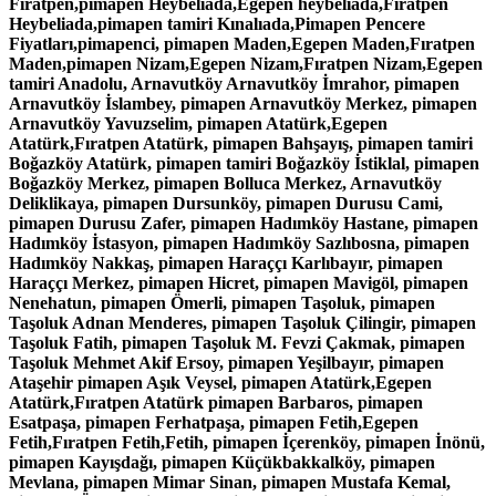
Fıratpen,pimapen Heybeliada,Egepen heybeliada,Fıratpen
Heybeliada,pimapen tamiri Kınalıada,Pimapen Pencere
Fiyatları,pimapenci, pimapen Maden,Egepen Maden,Fıratpen
Maden,pimapen Nizam,Egepen Nizam,Fıratpen Nizam,Egepen
tamiri Anadolu, Arnavutköy Arnavutköy İmrahor, pimapen
Arnavutköy İslambey, pimapen Arnavutköy Merkez, pimapen
Arnavutköy Yavuzselim, pimapen Atatürk,Egepen
Atatürk,Fıratpen Atatürk, pimapen Bahşayış, pimapen tamiri
Boğazköy Atatürk, pimapen tamiri Boğazköy İstiklal, pimapen
Boğazköy Merkez, pimapen Bolluca Merkez, Arnavutköy
Deliklikaya, pimapen Dursunköy, pimapen Durusu Cami,
pimapen Durusu Zafer, pimapen Hadımköy Hastane, pimapen
Hadımköy İstasyon, pimapen Hadımköy Sazlıbosna, pimapen
Hadımköy Nakkaş, pimapen Haraççı Karlıbayır, pimapen
Haraççı Merkez, pimapen Hicret, pimapen Mavigöl, pimapen
Nenehatun, pimapen Ömerli, pimapen Taşoluk, pimapen
Taşoluk Adnan Menderes, pimapen Taşoluk Çilingir, pimapen
Taşoluk Fatih, pimapen Taşoluk M. Fevzi Çakmak, pimapen
Taşoluk Mehmet Akif Ersoy, pimapen Yeşilbayır, pimapen
Ataşehir pimapen Aşık Veysel, pimapen Atatürk,Egepen
Atatürk,Fıratpen Atatürk pimapen Barbaros, pimapen
Esatpaşa, pimapen Ferhatpaşa, pimapen Fetih,Egepen
Fetih,Fıratpen Fetih,Fetih, pimapen İçerenköy, pimapen İnönü,
pimapen Kayışdağı, pimapen Küçükbakkalköy, pimapen
Mevlana, pimapen Mimar Sinan, pimapen Mustafa Kemal,