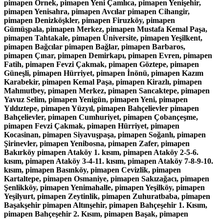
pimapen Örnek, pimapen Yeni Çamlıca, pimapen Yenişehir,
pimapen Yenisahra, pimapen Avcılar pimapen Cihangir,
pimapen Denizköşkler, pimapen Firuzköy, pimapen
Gümüşpala, pimapen Merkez, pimapen Mustafa Kemal Paşa,
pimapen Tahtakale, pimapen Üniversite, pimapen Yeşilkent,
pimapen Bağcılar pimapen Bağlar, pimapen Barbaros,
pimapen Çınar, pimapen Demirkapı, pimapen Evren, pimapen
Fatih, pimapen Fevzi Çakmak, pimapen Göztepe, pimapen
Güneşli, pimapen Hürriyet, pimapen İnönü, pimapen Kazım
Karabekir, pimapen Kemal Paşa, pimapen Kirazlı, pimapen
Mahmutbey, pimapen Merkez, pimapen Sancaktepe, pimapen
Yavuz Selim, pimapen Yenigün, pimapen Yeni, pimapen
Yıldıztepe, pimapen Yüzyıl, pimapen Bahçelievler pimapen
Bahçelievler, pimapen Cumhuriyet, pimapen Çobançeşme,
pimapen Fevzi Çakmak, pimapen Hürriyet, pimapen
Kocasinan, pimapen Siyavuşpaşa, pimapen Soğanlı, pimapen
Şirinevler, pimapen Yenibosna, pimapen Zafer, pimapen
Bakırköy pimapen Ataköy 1. kısım, pimapen Ataköy 2-5-6.
kısım, pimapen Ataköy 3-4-11. kısım, pimapen Ataköy 7-8-9-10.
kısım, pimapen Basınköy, pimapen Cevizlik, pimapen
Kartaltepe, pimapen Osmaniye, pimapen Sakızağacı, pimapen
Şenlikköy, pimapen Yenimahalle, pimapen Yeşilköy, pimapen
Yeşilyurt, pimapen Zeytinlik, pimapen Zuhuratbaba, pimapen
Başakşehir pimapen Altınşehir, pimapen Bahçeşehir 1. Kısım,
pimapen Bahçeşehir 2. Kısım, pimapen Başak, pimapen