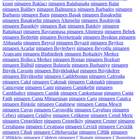
kısım
pimapen Baklacı
pimapen Balabanağa
pimapen Balat
pimapen Balibey
pimapen Balmumcu
pimapen Barbados
pimapen
Barbaros
pimapen Barış
pimapen Başak
pimapen Başakşehir
pimapen Başakşehir pimapen Altınşehir
pimapen Başıbüyük
pimapen Basınköy
pimapen Batı
pimapen Batıköy
pimapen
Battalgazi
pimapen Bayrampaşa pimapen Altıntepsi
pimapen Bebek
pimapen Bedrettin
pimapen Bereketzade
pimapen Beşiktaş pimapen
Abbasağa
pimapen Beşyol
pimapen Beyazit
pimapen Beykoz
pimapen Acarlar
pimapen Beylerbeyi
pimapen Beyoğlu pimapen
Arapcami
pimapen Binbirdirek
pimapen Boğazköy Merkez
pimapen Bolluca Merkez
pimapen Bostan
pimapen Bozkurt
pimapen Bülbül
pimapen Bulgurlu
pimapen Burhaniye
pimapen
Büyük Çavuşlu
pimapen Büyükbakkal
pimapen Büyükdere
pimapen Büyükşehir
pimapen Caddebostan
pimapen Caferağa
pimapen Çakıl
pimapen Çakmak
pimapen Çakmaklı
pimapen
Çamçeşme
pimapen Cami
pimapen Camiikebir
pimapen
Çamlıbahçe
pimapen Çamlık
pimapen Cankurtaran
pimapen Çanta
Fatih
pimapen Çanta Mimarsinan
pimapen Çarşı
pimapen Çatalca
pimapen Binkılıç
pimapen Çatalmeşe
pimapen Çatma Mescit
pimapen Çavuş
pimapen Çavuşoğlu
pimapen Çayırbaşı
pimapen
Cebeci
pimapen Celaliye
pimapen Çeliktepe
pimapen Cemil Meriç
pimapen Çengeldere
pimapen Çengelköy
pimapen Cennet
pimapen
Cerrahpaşa
pimapen Cevatpaşa
pimapen Cevizli
pimapen Cevizlik
pimapen Cibali
pimapen Çiftehavuzlar
pimapen Çiftlik
pimapen
Çiftlikköy
pimapen Çiğdem
pimapen Cihangir
pimapen Cihannüma