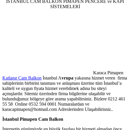
İSTANBUL CAM BALKON PİMAPEN PENCERE ve KAPI
SİSTEMELERİ
Karaca Pimapen
Katlanır Cam Balkon
İstanbul A
vrupa
yakasına hizmet veren firma
sahiplerinin birbirini tanıması ve anlaşması üzerine tüm İstanbul’a
kaliteli ve uygun fiyata hizmet verebilmek adına bu siteyi
açmışlardır. Sitemiz üzerinden firma bilgilerine ulaşabilir ve
bulunduğunuz bölgeye göre arama yapabilirsiniz. Bizlere 0212 461
55 58 Online 0532 594 0001 Numaralardan ve
karacapimapen@hotmail.com Adreslerinden Ulaşabilirisniz..
İstanbul Pimapen Cam Balkon
İnternetin günümüzde en büyük faydası bir hizmeti almadan önce