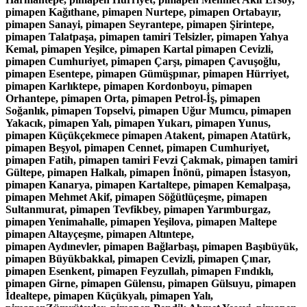
pimapen Kağıthane, pimapen Nurtepe, pimapen Ortabayır,
pimapen Sanayi, pimapen Seyrantepe, pimapen Şirintepe,
pimapen Talatpaşa, pimapen tamiri Telsizler, pimapen Yahya
Kemal, pimapen Yeşilce, pimapen Kartal pimapen Cevizli,
pimapen Cumhuriyet, pimapen Çarşı, pimapen Çavuşoğlu,
pimapen Esentepe, pimapen Gümüşpınar, pimapen Hürriyet,
pimapen Karlıktepe, pimapen Kordonboyu, pimapen
Orhantepe, pimapen Orta, pimapen Petrol-İş, pimapen
Soğanlık, pimapen Topselvi, pimapen Uğur Mumcu, pimapen
Yakacık, pimapen Yalı, pimapen Yukarı, pimapen Yunus,
pimapen Küçükçekmece pimapen Atakent, pimapen Atatürk,
pimapen Beşyol, pimapen Cennet, pimapen Cumhuriyet,
pimapen Fatih, pimapen tamiri Fevzi Çakmak, pimapen tamiri
Gültepe, pimapen Halkalı, pimapen İnönü, pimapen İstasyon,
pimapen Kanarya, pimapen Kartaltepe, pimapen Kemalpaşa,
pimapen Mehmet Akif, pimapen Söğütlüçeşme, pimapen
Sultanmurat, pimapen Tevfikbey, pimapen Yarımburgaz,
pimapen Yenimahalle, pimapen Yeşilova, pimapen Maltepe
pimapen Altayçeşme, pimapen Altıntepe,
pimapen Aydınevler, pimapen Bağlarbaşı, pimapen Başıbüyük,
pimapen Büyükbakkal, pimapen Cevizli, pimapen Çınar,
pimapen Esenkent, pimapen Feyzullah, pimapen Fındıklı,
pimapen Girne, pimapen Gülensu, pimapen Gülsuyu, pimapen
İdealtepe, pimapen Küçükyalı, pimapen Yalı,