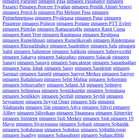
pimapen Parseller
pimapen Paşa
pimapen Paşabahçe
pimapen
Pazariçi
Pimapen Pencere Fiyatları
pimapen Pendik Ahmet Yesevi
pimapen Petrol-İş
pimapen Piri Mehmet Paşa
pimapen
Pirimehmetpaşa
pimapen Piyalepaşa
pimapen Pınar
pimapen
Pınartepe
pimapen Poligon
pimapen Postane
pimapen PTT Evleri
pimapen Pürtelaş
pimapen Ramazanoğlu
pimapen Rami Cuma
pimapen Rami Yeni
pimapen Rasimpaşa
pimapen Reşitpaşa
pimapen Rumelihisarı
pimapen Rumelikavağı
pimapen Rüstempaşa
pimapen Rüzgarlıbahçe
pimapen Saadetdere
pimapen Safa
pimapen
Sahil
pimapen Şahintepe
pimapen Şahkulu
pimapen Sahrayıcedid
pimapen Sakarya
pimapen Sakızağacı
pimapen Salacak
pimapen
Sanayi
pimapen Sanayii
pimapen Sancaktepe
pimapen Sapanbağları
pimapen Saraç İshak
pimapen Saray
pimapen Sarıdemir
pimapen
Sarıgazi
pimapen Sarıgöl
pimapen Sarıyer Merkez
pimapen Sarıyer
pimapen Baltalimanı
pimapen Şehit Muhtar
pimapen Şehremini
pimapen Şehsuvarbey
pimapen Selami Ali
pimapen Selimiye
pimapen Selimpaşa
pimapen Semizkumlar
pimapen Şemsipaşa
pimapen Şenlikköy
pimapen Şerifali
pimapen Şeyhli
pimapen
Seyrantepe
pimapen Seyyid Ömer
pimapen Şifa
pimapen
Silahtarağa
pimapen Şile pimapen Ağva
pimapen Silivri pimapen
Alibey
pimapen Silivrikapı
pimapen Sinanpaşa
pimapen Şirinevler
pimapen Şirintepe
pimapen Şişli Merkez
pimapen Şişli pimapen 19
Mayıs
pimapen Siyavuşpaşa
pimapen Soğanlı
pimapen Soğanlık
pimapen Soğukpınar
pimapen Soğuksu
pimapen Söğütlüçeşme
pimapen Suadiye
pimapen Sultanahmet
pimapen Sultançiftliği