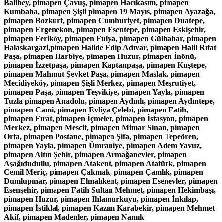
Balibey, pimapen Çavuş, pimapen Hacıkasım, pimapen
Kumbaba, pimapen Şişli pimapen 19 Mayıs, pimapen Ayazağa,
pimapen Bozkurt, pimapen Cumhuriyet, pimapen Duatepe,
pimapen Ergenekon, pimapen Esentepe, pimapen Eskişehir,
pimapen Feriköy, pimapen Fulya, pimapen Gülbahar, pimapen
Halaskargazi,pimapen Halide Edip Adıvar, pimapen Halil Rıfat
Paşa, pimapen Harbiye, pimapen Huzur, pimapen İnönü,
pimapen İzzetpaşa, pimapen Kaptanpaşa, pimapen Kuştepe,
pimapen Mahmut Şevket Paşa, pimapen Maslak, pimapen
Mecidiyeköy, pimapen Şişli Merkez, pimapen Meşrutiyet,
pimapen Paşa, pimapen Teşvikiye, pimapen Yayla, pimapen
Tuzla pimapen Anadolu, pimapen Aydınlı, pimapen Aydıntepe,
pimapen Cami, pimapen Evliya Çelebi, pimapen Fatih,
pimapen Fırat, pimapen İçmeler, pimapen İstasyon, pimapen
Merkez, pimapen Mescit, pimapen Mimar Sinan, pimapen
Orta, pimapen Postane, pimapen Şifa, pimapen Tepeören,
pimapen Yayla, pimapen Ümraniye, pimapen Adem Yavuz,
pimapen Altın Şehir, pimapen Armağanevler, pimapen
Aşağıdudullu, pimapen Atakent, pimapen Atatürk, pimapen
Cemil Meriç, pimapen Çakmak, pimapen Çamlık, pimapen
Dumlupınar, pimapen Elmalıkent, pimapen Esenevler, pimapen
Esenşehir, pimapen Fatih Sultan Mehmet, pimapen Hekimbaşı,
pimapen Huzur, pimapen Ihlamurkuyu, pimapen İnkılap,
pimapen İstiklal, pimapen Kazım Karabekir, pimapen Mehmet
Akif, pimapen Madenler, pimapen Namık