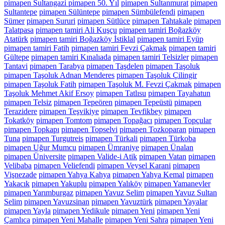
pimapen Sultangazi pimapen 50. Yıl
pimapen Sultanmurat
pimapen
Sultantepe
pimapen Sülüntepe
pimapen Sümbülefendi
pimapen
Sümer
pimapen Sururi
pimapen Sütlüce
pimapen Tahtakale
pimapen
Talatpasa
pimapen tamiri Ali Kuşçu
pimapen tamiri Boğazköy
Atatürk
pimapen tamiri Boğazköy İstiklal
pimapen tamiri Eyüp
pimapen tamiri Fatih
pimapen tamiri Fevzi Çakmak
pimapen tamiri
Gültepe
pimapen tamiri Kınalıada
pimapen tamiri Telsizler
pimapen
Tantavi
pimapen Tarabya
pimapen Taşdelen
pimapen Taşoluk
pimapen Taşoluk Adnan Menderes
pimapen Taşoluk Çilingir
pimapen Taşoluk Fatih
pimapen Taşoluk M. Fevzi Çakmak
pimapen
Taşoluk Mehmet Akif Ersoy
pimapen Tatlısu
pimapen Tayahatun
pimapen Telsiz
pimapen Tepeören
pimapen Tepeüstü
pimapen
Terazidere
pimapen Teşvikiye
pimapen Tevfikbey
pimapen
Tokatköy
pimapen Tomtom
pimapen Topağacı
pimapen Topçular
pimapen Topkapı
pimapen Topselvi
pimapen Tozkoparan
pimapen
Tuna
pimapen Turgutreis
pimapen Türkali
pimapen Türkoba
pimapen Uğur Mumcu
pimapen Ümraniye
pimapen Ünalan
pimapen Üniversite
pimapen Valide-i Atik
pimapen Vatan
pimapen
Velibaba
pimapen Veliefendi
pimapen Veysel Karani
pimapen
Vişnezade
pimapen Yahya Kahya
pimapen Yahya Kemal
pimapen
Yakacık
pimapen Yakuplu
pimapen Yalıköy
pimapen Yamanevler
pimapen Yarımburgaz
pimapen Yavuz Selim
pimapen Yavuz Sultan
Selim
pimapen Yavuzsinan
pimapen Yavuztürk
pimapen Yayalar
pimapen Yayla
pimapen Yedikule
pimapen Yeni
pimapen Yeni
Çamlıca
pimapen Yeni Mahalle
pimapen Yeni Sahra
pimapen Yeni