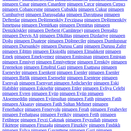
pimapen Çınar
pimapen Çınardere
pimapen Çırçır
pimapen Çırpıcı
pimapen Çobançeşme
pimapen Çubuklu
pimapen Çukur
pimapen
Cumhuriyet
pimapen Daruşşafaka
pimapen Davutpaşa
pimapen
Defterdar
pimapen Değirmenköy Fevzipaşa
pimapen Değirmenköy
İsmetpaşa
pimapen Demirkapı
pimapen Demirtaş
pimapen
Denizköşkler
pimapen Derbent (Çamlıtepe)
pimapen Dereağzı
pimapen Derviş Ali
pimapen Dikilitaş
pimapen Dizdariye
pimapen
Doğu
pimapen Duatepe
pimapen Düğmeciler
pimapen Dumlupınar
pimapen Dursunköy
pimapen Durusu Cami
pimapen Durusu Zafer
pimapen Eğitim
pimapen Ekşioğlu
pimapen Elmalıkent
pimapen
Emek
pimapen Emekyemez
pimapen Eminsinan
pimapen Emirgan
pimapen Emniyet
pimapen Emniyettepe
pimapen Erenköy
pimapen
Ergenekon
pimapen Ertuğrul Gazi
pimapen Esatpaşa
pimapen
Esenevler
pimapen Esenkent
pimapen Esenler
pimapen Esenler
pimapen Birlik
pimapen Esenşehir
pimapen Esentepe
pimapen
Esenyalı
pimapen Esenyurt pimapen Ardıçlıevler
pimapen Eski
Habibler
pimapen Eskişehir
pimapen Etiler
pimapen Evliya Çelebi
pimapen Evren
pimapen Eyüp
pimapen Eyüp pimapen
Akşemseddin
pimapen Eyüpsultan
pimapen Fatih
pimapen Fatih
pimapen Aksaray
pimapen Fatih Sultan Mehmet
pimapen
Fenerbahçe
pimapen Feneryolu
pimapen Ferah
pimapen Ferahevler
pimapen Ferhatpaşa
pimapen Feriköy
pimapen Fetih
pimapen
Fetihtepe
pimapen Fevzi Çakmak
pimapen Feyzullah
pimapen
Fikirtepe
pimapen Firuzağa
pimapen Firuzköy
pimapen Fındıklı
pimapen Fulya
pimapen Gayrettepe
pimapen Gazi
pimapen