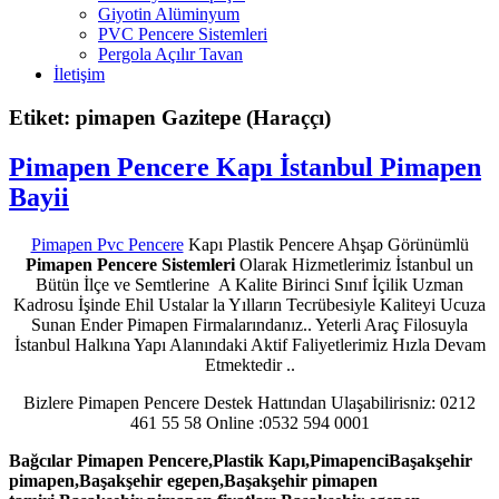
Giyotin Alüminyum
PVC Pencere Sistemleri
Pergola Açılır Tavan
İletişim
Etiket: pimapen Gazitepe (Haraççı)
Pimapen Pencere Kapı İstanbul Pimapen
Bayii
Pimapen Pvc Pencere
Kapı Plastik Pencere Ahşap Görünümlü
Pimapen Pencere Sistemleri
Olarak Hizmetlerimiz İstanbul un
Bütün İlçe ve Semtlerine A Kalite Birinci Sınıf İçilik Uzman
Kadrosu İşinde Ehil Ustalar la Yılların Tecrübesiyle Kaliteyi Ucuza
Sunan Ender Pimapen Firmalarındanız.. Yeterli Araç Filosuyla
İstanbul Halkına Yapı Alanındaki Aktif Faliyetlerimiz Hızla Devam
Etmektedir ..
Bizlere Pimapen Pencere Destek Hattından Ulaşabilirisniz: 0212
461 55 58 Online :0532 594 0001
Bağcılar Pimapen Pencere,Plastik Kapı,PimapenciBaşakşehir
pimapen,Başakşehir egepen,Başakşehir pimapen