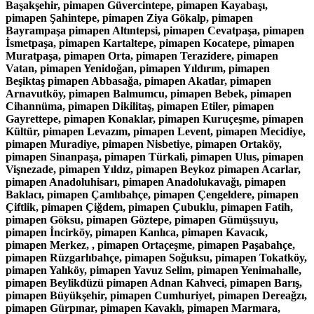
Başakşehir, pimapen Güvercintepe, pimapen Kayabaşı,
pimapen Şahintepe, pimapen Ziya Gökalp, pimapen
Bayrampaşa pimapen Altıntepsi, pimapen Cevatpaşa, pimapen
İsmetpaşa, pimapen Kartaltepe, pimapen Kocatepe, pimapen
Muratpaşa, pimapen Orta, pimapen Terazidere, pimapen
Vatan, pimapen Yenidoğan, pimapen Yıldırım, pimapen
Beşiktaş pimapen Abbasağa, pimapen Akatlar, pimapen
Arnavutköy, pimapen Balmumcu, pimapen Bebek, pimapen
Cihannüma, pimapen Dikilitaş, pimapen Etiler, pimapen
Gayrettepe, pimapen Konaklar, pimapen Kuruçeşme, pimapen
Kültür, pimapen Levazım, pimapen Levent, pimapen Mecidiye,
pimapen Muradiye, pimapen Nisbetiye, pimapen Ortaköy,
pimapen Sinanpaşa, pimapen Türkali, pimapen Ulus, pimapen
Vişnezade, pimapen Yıldız, pimapen Beykoz pimapen Acarlar,
pimapen Anadoluhisarı, pimapen Anadolukavağı, pimapen
Baklacı, pimapen Çamlıbahçe, pimapen Çengeldere, pimapen
Çiftlik, pimapen Çiğdem, pimapen Çubuklu, pimapen Fatih,
pimapen Göksu, pimapen Göztepe, pimapen Gümüşsuyu,
pimapen İncirköy, pimapen Kanlıca, pimapen Kavacık,
pimapen Merkez, , pimapen Ortaçeşme, pimapen Paşabahçe,
pimapen Rüzgarlıbahçe, pimapen Soğuksu, pimapen Tokatköy,
pimapen Yalıköy, pimapen Yavuz Selim, pimapen Yenimahalle,
pimapen Beylikdüzü pimapen Adnan Kahveci, pimapen Barış,
pimapen Büyükşehir, pimapen Cumhuriyet, pimapen Dereağzı,
pimapen Gürpınar, pimapen Kavaklı, pimapen Marmara,