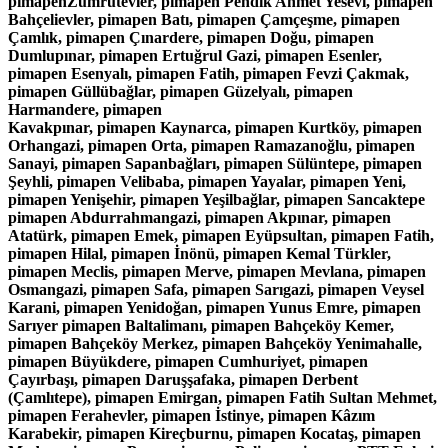
pimapenZümrütevler, pimapen Pendik Ahmet Yesevi, pimapen
Bahçelievler, pimapen Batı, pimapen Çamçeşme, pimapen
Çamlık, pimapen Çınardere, pimapen Doğu, pimapen
Dumlupınar, pimapen Ertuğrul Gazi, pimapen Esenler,
pimapen Esenyalı, pimapen Fatih, pimapen Fevzi Çakmak,
pimapen Güllübağlar, pimapen Güzelyalı, pimapen
Harmandere, pimapen
Kavakpınar, pimapen Kaynarca, pimapen Kurtköy, pimapen
Orhangazi, pimapen Orta, pimapen Ramazanoğlu, pimapen
Sanayi, pimapen Sapanbağları, pimapen Sülüntepe, pimapen
Şeyhli, pimapen Velibaba, pimapen Yayalar, pimapen Yeni,
pimapen Yenişehir, pimapen Yeşilbağlar, pimapen Sancaktepe
pimapen Abdurrahmangazi, pimapen Akpınar, pimapen
Atatürk, pimapen Emek, pimapen Eyüpsultan, pimapen Fatih,
pimapen Hilal, pimapen İnönü, pimapen Kemal Türkler,
pimapen Meclis, pimapen Merve, pimapen Mevlana, pimapen
Osmangazi, pimapen Safa, pimapen Sarıgazi, pimapen Veysel
Karani, pimapen Yenidoğan, pimapen Yunus Emre, pimapen
Sarıyer pimapen Baltalimanı, pimapen Bahçeköy Kemer,
pimapen Bahçeköy Merkez, pimapen Bahçeköy Yenimahalle,
pimapen Büyükdere, pimapen Cumhuriyet, pimapen
Çayırbaşı, pimapen Daruşşafaka, pimapen Derbent
(Çamlıtepe), pimapen Emirgan, pimapen Fatih Sultan Mehmet,
pimapen Ferahevler, pimapen İstinye, pimapen Kâzım
Karabekir, pimapen Kireçburnu, pimapen Kocataş, pimapen