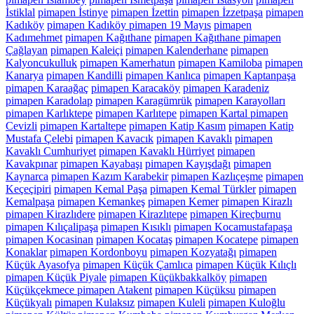
İstiklal
pimapen İstinye
pimapen İzettin
pimapen İzzetpaşa
pimapen
Kadıköy
pimapen Kadıköy pimapen 19 Mayıs
pimapen
Kadımehmet
pimapen Kağıthane
pimapen Kağıthane pimapen
Çağlayan
pimapen Kaleiçi
pimapen Kalenderhane
pimapen
Kalyoncukulluk
pimapen Kamerhatun
pimapen Kamiloba
pimapen
Kanarya
pimapen Kandilli
pimapen Kanlıca
pimapen Kaptanpaşa
pimapen Karaağaç
pimapen Karacaköy
pimapen Karadeniz
pimapen Karadolap
pimapen Karagümrük
pimapen Karayolları
pimapen Karlıktepe
pimapen Karlıtepe
pimapen Kartal pimapen
Cevizli
pimapen Kartaltepe
pimapen Katip Kasım
pimapen Katip
Mustafa Çelebi
pimapen Kavacık
pimapen Kavaklı
pimapen
Kavaklı Cumhuriyet
pimapen Kavaklı Hürriyet
pimapen
Kavakpınar
pimapen Kayabaşı
pimapen Kayışdağı
pimapen
Kaynarca
pimapen Kazım Karabekir
pimapen Kazlıçeşme
pimapen
Keçeçipiri
pimapen Kemal Paşa
pimapen Kemal Türkler
pimapen
Kemalpaşa
pimapen Kemankeş
pimapen Kemer
pimapen Kirazlı
pimapen Kirazlıdere
pimapen Kirazlıtepe
pimapen Kireçburnu
pimapen Kılıçalipaşa
pimapen Kısıklı
pimapen Kocamustafapaşa
pimapen Kocasinan
pimapen Kocataş
pimapen Kocatepe
pimapen
Konaklar
pimapen Kordonboyu
pimapen Kozyatağı
pimapen
Küçük Ayasofya
pimapen Küçük Çamlıca
pimapen Küçük Kılıçlı
pimapen Küçük Piyale
pimapen Küçükbakkalköy
pimapen
Küçükçekmece pimapen Atakent
pimapen Küçüksu
pimapen
Küçükyalı
pimapen Kulaksız
pimapen Kuleli
pimapen Kuloğlu