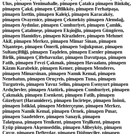
Ulus, pimapen Yenimahalle, pimapen Çatalca pimapen Binkılıç,
pimapen Çakıl, pimapen Çiftlikköy, pimapen Ferhatpaşa,
pimapen İzettin, pimapen Kaleiçi, pimapen Karacaköy,
pimapen Ovayenice, pimapen Çekmeköy pimapen Alemdağ,
pimapen Aydınlar, pimapen Cumhuriyet, pimapen Çamlık,
pimapen Çatalmeşe, pimapen Ekşioğlu, pimapen Güngören,
pimapen Hamidiye, pimapen Kirazlıdere, pimapen Mehmet
Akif, pimapen Merkez, pimapen Mimar Sinan, pimapen
Nişantepe, pimapen Ömerli, pimapen Soğukpınar, pimapen
Sultançiftliği, pimapen Taşdelen, pimapen Esenler pimapen
Birlik, pimapen Çiftehavuzlar, pimapen Davutpaşa, pimapen
Fatih, pimapen Fevzi Çakmak, pimapen Havaalanı, pimapen
Kâzım Karabekir, pimapen Kemer, pimapen Menderes,
pimapen Mimarsinan, pimapen Namık Kemal, pimapen
Nenehatun, pimapen Oruçreis, pimapen Tuna, pimapen
Turgutreis, pimapen Yavuz Selim, pimapen Esenyurt pimapen
Ardıçlıevler, pimapen Atatürk, pimapen Cumhuriyet, pimapen
Çakmaklı, pimapen Esenkent, pimapen Fatih, pimapen
Güzelyurt (Haramidere), pimapen İncirtepe, pimapen İnönü,
pimapen İstiklal, pimapen Mehterçeşme, pimapen Merkez,
pimapen Namik Kemal, pimapen Örnek, pimapen Pınar,
pimapen Saadetdere, pimapen Sanayii, pimapen
Talatpasa, pimapen Yenikent, pimapen Yeşilkent, pimapen
Eyüp pimapen Akşemseddin, pimapen Alibeyköy, pimapen
Çırçır, pimapen Defterdar, pimapen Düğmeciler, pimapen