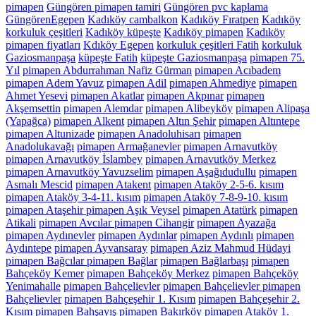
pimapen
Güngören pimapen tamiri
Güngören pvc kaplama
GüngörenEgepen
Kadıköy cambalkon
Kadıköy Fıratpen
Kadıköy
korkuluk çeşitleri
Kadıköy küpeşte
Kadıköy pimapen
Kadıköy
pimapen fiyatları
Kdıköy Egepen
korkuluk çeşitleri Fatih
korkuluk
Gaziosmanpaşa
küpeşte Fatih
küpeşte Gaziosmanpaşa
pimapen 75.
Yıl
pimapen Abdurrahman Nafiz Gürman
pimapen Acıbadem
pimapen Adem Yavuz
pimapen Adil
pimapen Ahmediye
pimapen
Ahmet Yesevi
pimapen Akatlar
pimapen Akpınar
pimapen
Akşemsettin
pimapen Alemdar
pimapen Alibeyköy
pimapen Alipaşa
(Yapağca)
pimapen Alkent
pimapen Altın Şehir
pimapen Altıntepe
pimapen Altunizade
pimapen Anadoluhisarı
pimapen
Anadolukavağı
pimapen Armağanevler
pimapen Arnavutköy
pimapen Arnavutköy İslambey
pimapen Arnavutköy Merkez
pimapen Arnavutköy Yavuzselim
pimapen Aşağıdudullu
pimapen
Asmalı Mescid
pimapen Atakent
pimapen Ataköy 2-5-6. kısım
pimapen Ataköy 3-4-11. kısım
pimapen Ataköy 7-8-9-10. kısım
pimapen Ataşehir pimapen Aşık Veysel
pimapen Atatürk
pimapen
Atikali
pimapen Avcılar pimapen Cihangir
pimapen Ayazağa
pimapen Aydınevler
pimapen Aydınlar
pimapen Aydınlı
pimapen
Aydıntepe
pimapen Ayvansaray
pimapen Aziz Mahmud Hüdayi
pimapen Bağcılar pimapen Bağlar
pimapen Bağlarbaşı
pimapen
Bahçeköy Kemer
pimapen Bahçeköy Merkez
pimapen Bahçeköy
Yenimahalle
pimapen Bahçelievler
pimapen Bahçelievler pimapen
Bahçelievler
pimapen Bahçeşehir 1. Kısım
pimapen Bahçeşehir 2.
Kısım
pimapen Bahşayış
pimapen Bakırköy pimapen Ataköy 1.