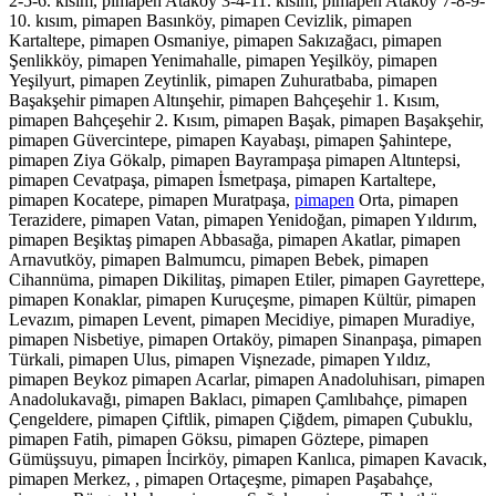
2-5-6. kısım, pimapen Ataköy 3-4-11. kısım, pimapen Ataköy 7-8-9-
10. kısım, pimapen Basınköy, pimapen Cevizlik, pimapen
Kartaltepe, pimapen Osmaniye, pimapen Sakızağacı, pimapen
Şenlikköy, pimapen Yenimahalle, pimapen Yeşilköy, pimapen
Yeşilyurt, pimapen Zeytinlik, pimapen Zuhuratbaba, pimapen
Başakşehir pimapen Altınşehir, pimapen Bahçeşehir 1. Kısım,
pimapen Bahçeşehir 2. Kısım, pimapen Başak, pimapen Başakşehir,
pimapen Güvercintepe, pimapen Kayabaşı, pimapen Şahintepe,
pimapen Ziya Gökalp, pimapen Bayrampaşa pimapen Altıntepsi,
pimapen Cevatpaşa, pimapen İsmetpaşa, pimapen Kartaltepe,
pimapen Kocatepe, pimapen Muratpaşa,
pimapen
Orta, pimapen
Terazidere, pimapen Vatan, pimapen Yenidoğan, pimapen Yıldırım,
pimapen Beşiktaş pimapen Abbasağa, pimapen Akatlar, pimapen
Arnavutköy, pimapen Balmumcu, pimapen Bebek, pimapen
Cihannüma, pimapen Dikilitaş, pimapen Etiler, pimapen Gayrettepe,
pimapen Konaklar, pimapen Kuruçeşme, pimapen Kültür, pimapen
Levazım, pimapen Levent, pimapen Mecidiye, pimapen Muradiye,
pimapen Nisbetiye, pimapen Ortaköy, pimapen Sinanpaşa, pimapen
Türkali, pimapen Ulus, pimapen Vişnezade, pimapen Yıldız,
pimapen Beykoz pimapen Acarlar, pimapen Anadoluhisarı, pimapen
Anadolukavağı, pimapen Baklacı, pimapen Çamlıbahçe, pimapen
Çengeldere, pimapen Çiftlik, pimapen Çiğdem, pimapen Çubuklu,
pimapen Fatih, pimapen Göksu, pimapen Göztepe, pimapen
Gümüşsuyu, pimapen İncirköy, pimapen Kanlıca, pimapen Kavacık,
pimapen Merkez, , pimapen Ortaçeşme, pimapen Paşabahçe,