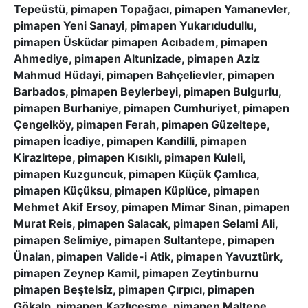
Tepeüstü, pimapen Topağacı, pimapen Yamanevler,
pimapen Yeni Sanayi, pimapen Yukarıdudullu,
pimapen Üsküdar pimapen Acıbadem, pimapen
Ahmediye, pimapen Altunizade, pimapen Aziz
Mahmud Hüdayi, pimapen Bahçelievler, pimapen
Barbados, pimapen Beylerbeyi, pimapen Bulgurlu,
pimapen Burhaniye, pimapen Cumhuriyet, pimapen
Çengelköy, pimapen Ferah, pimapen Güzeltepe,
pimapen İcadiye, pimapen Kandilli, pimapen
Kirazlıtepe, pimapen Kısıklı, pimapen Kuleli,
pimapen Kuzguncuk, pimapen Küçük Çamlıca,
pimapen Küçüksu, pimapen Küplüce, pimapen
Mehmet Akif Ersoy, pimapen Mimar Sinan, pimapen
Murat Reis, pimapen Salacak, pimapen Selami Ali,
pimapen Selimiye, pimapen Sultantepe, pimapen
Ünalan, pimapen Valide-i Atik, pimapen Yavuztürk,
pimapen Zeynep Kamil, pimapen Zeytinburnu
pimapen Beştelsiz, pimapen Çırpıcı, pimapen
Gökalp, pimapen Kazlıçeşme, pimapen Maltepe,