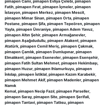
pimapen Cami, pimapen Evliya Çelebi, pimapen
Fatih, pimapen Fırat, pimapen İçmeler, pimapen
İstasyon, pimapen Merkez, pimapen Mescit,
pimapen Mimar Sinan, pimapen Orta, pimapen
Postane, pimapen Şifa, pimapen Tepeören, pimapen
Yayla, pimapen Ümraniye, pimapen Adem Yavuz,
pimapen Altın Şehir, pimapen Armağanevler,
pimapen Aşağıdudullu, pimapen Atakent, pimapen
Atatürk, pimapen Cemil Meriç, pimapen Çakmak,
pimapen Çamlık, pimapen Dumlupınar, pimapen
Elmalıkent, pimapen Esenevler, pimapen Esenşehir,
pimapen Fatih Sultan Mehmet, pimapen Hekimbaşı,
pimapen Huzur, pimapen Ihlamurkuyu, pimapen
İnkılap, pimapen İstiklal, pimapen Kazım Karabekir,
pimapen Mehmet Akif, pimapen Madenler, pimapen
Namık
Kemal, pimapen Necip Fazıl, pimapen Parseller,
pimapen Saray, pimapen Site, pimapen Şerifali,
pimapen Tantavi, pimapen Tatlısu, pimapen