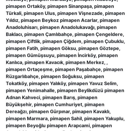
pimapen Ortaköy, pimapen Sinanpaşa, pimapen
Türkali, pimapen Ulus, pimapen Vişnezade, pimapen
Yıldız, pimapen Beykoz pimapen Acarlar, pimapen
Anadoluhisarı, pimapen Anadolukavağı, pimapen
Baklacı, pimapen Çamlıbahçe, pimapen Çengeldere,
pimapen Çiftlik, pimapen Çiğdem, pimapen Çubuklu,
pimapen Fatih, pimapen Göksu, pimapen Göztepe,
pimapen Gümüşsuyu, pimapen İncirköy, pimapen
Kanlıca, pimapen Kavacık, pimapen Merkez, ,
pimapen Ortaçeşme, pimapen Paşabahçe, pimapen
Rüzgarlıbahçe, pimapen Soğuksu, pimapen
Tokatköy, pimapen Yalıköy, pimapen Yavuz Selim,
pimapen Yenimahalle, pimapen Beylikdüzü pimapen
Adnan Kahveci, pimapen Barış, pimapen
Büyükşehir, pimapen Cumhuriyet, pimapen
Dereağzı, pimapen Gürpınar, pimapen Kavaklı,
pimapen Marmara, pimapen Sahil, pimapen Yakuplu,
pimapen Beyoğlu pimapen Arapcami, pimapen