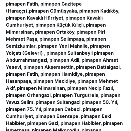
pimapen Fatih, pimapen Gazitepe
(Haraççı),pimapen Gümüşyaka, pimapen Kadıköy,
pimapen Kavaklı Hürriyet, pimapen Kavaklı
Cumhuriyet, pimapen Küçük Kılıçlı, pimapen
Mimarsinan, pimapen Ortaköy, pimapen Piri
Mehmet Paşa, pimapen Selimpaşa, pimapen
Semizkumlar, pimapen Yeni Mahalle, pimapen
Yolçatı (Gelevri) , pimapen Sultanbeyli pimapen
Abdurrahmangazi, pimapen Adil, pimapen Ahmet
Yesevi, pimapen Akşemsettin, pimapen Battalgazi,
pimapen Fatih, pimapen Hamidiye, pimapen
Hasanpaşa, pimapen Mecidiye, pimapen Mehmet
Akif, pimapen Mimarsinan, pimapen Necip Fazıl,
pimapen Orhangazi, pimapen Turgutreis, pimapen
Yavuz Selim, pimapen Sultangazi pimapen 50. Yıl,
pimapen 75. Yıl, pimapen Cebeci, pimapen
Cumhuriyet, pimapen Esentepe, pimapen Eski
Habibler, pimapen Gazi, pimapen Habibler, pimapen
İsmetpaşa, pimapen Malkoçoğlu, pimapen