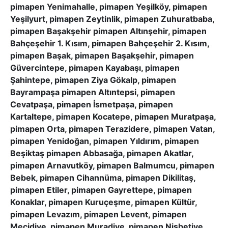
pimapen Yenimahalle, pimapen Yeşilköy, pimapen
Yeşilyurt, pimapen Zeytinlik, pimapen Zuhuratbaba,
pimapen Başakşehir pimapen Altınşehir, pimapen
Bahçeşehir 1. Kısım, pimapen Bahçeşehir 2. Kısım,
pimapen Başak, pimapen Başakşehir, pimapen
Güvercintepe, pimapen Kayabaşı, pimapen
Şahintepe, pimapen Ziya Gökalp, pimapen
Bayrampaşa pimapen Altıntepsi, pimapen
Cevatpaşa, pimapen İsmetpaşa, pimapen
Kartaltepe, pimapen Kocatepe, pimapen Muratpaşa,
pimapen Orta, pimapen Terazidere, pimapen Vatan,
pimapen Yenidoğan, pimapen Yıldırım, pimapen
Beşiktaş pimapen Abbasağa, pimapen Akatlar,
pimapen Arnavutköy, pimapen Balmumcu, pimapen
Bebek, pimapen Cihannüma, pimapen Dikilitaş,
pimapen Etiler, pimapen Gayrettepe, pimapen
Konaklar, pimapen Kuruçeşme, pimapen Kültür,
pimapen Levazım, pimapen Levent, pimapen
Mecidiye, pimapen Muradiye, pimapen Nisbetiye,