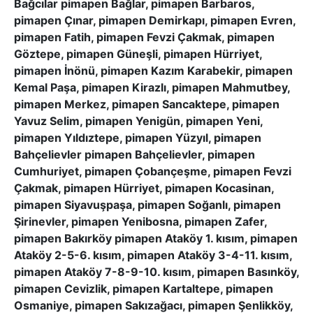
Bağcılar pimapen Bağlar, pimapen Barbaros,
pimapen Çınar, pimapen Demirkapı, pimapen Evren,
pimapen Fatih, pimapen Fevzi Çakmak, pimapen
Göztepe, pimapen Güneşli, pimapen Hürriyet,
pimapen İnönü, pimapen Kazım Karabekir, pimapen
Kemal Paşa, pimapen Kirazlı, pimapen Mahmutbey,
pimapen Merkez, pimapen Sancaktepe, pimapen
Yavuz Selim, pimapen Yenigün, pimapen Yeni,
pimapen Yıldıztepe, pimapen Yüzyıl, pimapen
Bahçelievler pimapen Bahçelievler, pimapen
Cumhuriyet, pimapen Çobançeşme, pimapen Fevzi
Çakmak, pimapen Hürriyet, pimapen Kocasinan,
pimapen Siyavuşpaşa, pimapen Soğanlı, pimapen
Şirinevler, pimapen Yenibosna, pimapen Zafer,
pimapen Bakırköy pimapen Ataköy 1. kısım, pimapen
Ataköy 2-5-6. kısım, pimapen Ataköy 3-4-11. kısım,
pimapen Ataköy 7-8-9-10. kısım, pimapen Basınköy,
pimapen Cevizlik, pimapen Kartaltepe, pimapen
Osmaniye, pimapen Sakızağacı, pimapen Şenlikköy,