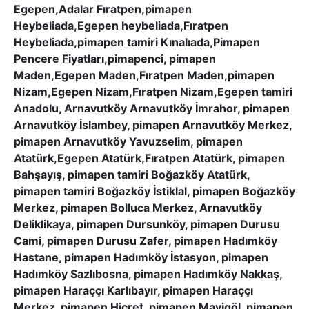
Egepen,Adalar Fıratpen,pimapen
Heybeliada,Egepen heybeliada,Fıratpen
Heybeliada,pimapen tamiri Kınalıada,Pimapen
Pencere Fiyatları,pimapenci, pimapen
Maden,Egepen Maden,Fıratpen Maden,pimapen
Nizam,Egepen Nizam,Fıratpen Nizam,Egepen tamiri
Anadolu, Arnavutköy Arnavutköy İmrahor, pimapen
Arnavutköy İslambey, pimapen Arnavutköy Merkez,
pimapen Arnavutköy Yavuzselim, pimapen
Atatürk,Egepen Atatürk,Fıratpen Atatürk, pimapen
Bahşayış, pimapen tamiri Boğazköy Atatürk,
pimapen tamiri Boğazköy İstiklal, pimapen Boğazköy
Merkez, pimapen Bolluca Merkez, Arnavutköy
Deliklikaya, pimapen Dursunköy, pimapen Durusu
Cami, pimapen Durusu Zafer, pimapen Hadımköy
Hastane, pimapen Hadımköy İstasyon, pimapen
Hadımköy Sazlıbosna, pimapen Hadımköy Nakkaş,
pimapen Haraççı Karlıbayır, pimapen Haraççı
Merkez, pimapen Hicret, pimapen Mavigöl, pimapen