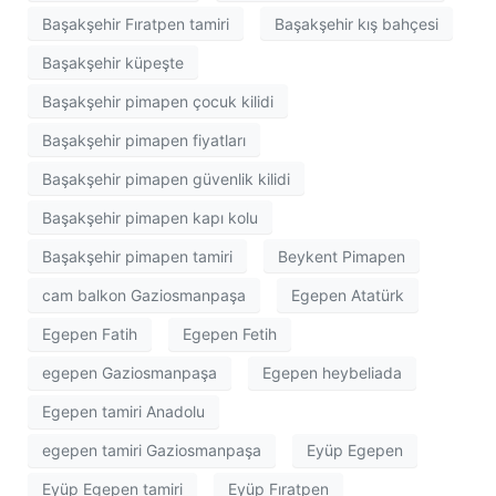
Başakşehir Fıratpen tamiri
Başakşehir kış bahçesi
Başakşehir küpeşte
Başakşehir pimapen çocuk kilidi
Başakşehir pimapen fiyatları
Başakşehir pimapen güvenlik kilidi
Başakşehir pimapen kapı kolu
Başakşehir pimapen tamiri
Beykent Pimapen
cam balkon Gaziosmanpaşa
Egepen Atatürk
Egepen Fatih
Egepen Fetih
egepen Gaziosmanpaşa
Egepen heybeliada
Egepen tamiri Anadolu
egepen tamiri Gaziosmanpaşa
Eyüp Egepen
Eyüp Egepen tamiri
Eyüp Fıratpen