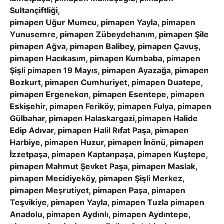
Sultançiftliği,
pimapen Uğur Mumcu, pimapen Yayla, pimapen
Yunusemre, pimapen Zübeydehanım, pimapen Şile
pimapen Ağva, pimapen Balibey, pimapen Çavuş,
pimapen Hacıkasım, pimapen Kumbaba, pimapen
Şişli pimapen 19 Mayıs, pimapen Ayazağa, pimapen
Bozkurt, pimapen Cumhuriyet, pimapen Duatepe,
pimapen Ergenekon, pimapen Esentepe, pimapen
Eskişehir, pimapen Feriköy, pimapen Fulya, pimapen
Gülbahar, pimapen Halaskargazi,pimapen Halide
Edip Adıvar, pimapen Halil Rıfat Paşa, pimapen
Harbiye, pimapen Huzur, pimapen İnönü, pimapen
İzzetpaşa, pimapen Kaptanpaşa, pimapen Kuştepe,
pimapen Mahmut Şevket Paşa, pimapen Maslak,
pimapen Mecidiyeköy, pimapen Şişli Merkez,
pimapen Meşrutiyet, pimapen Paşa, pimapen
Teşvikiye, pimapen Yayla, pimapen Tuzla pimapen
Anadolu, pimapen Aydınlı, pimapen Aydıntepe,