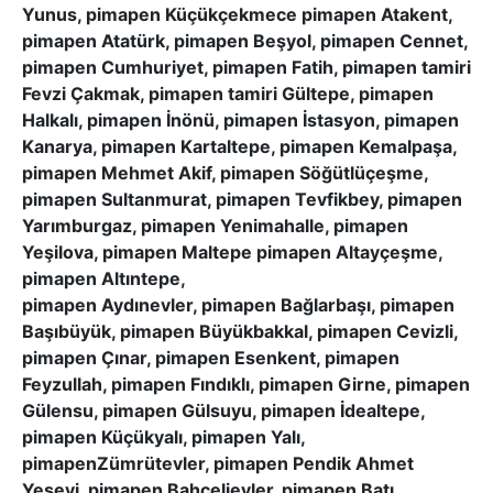
Yunus, pimapen Küçükçekmece pimapen Atakent,
pimapen Atatürk, pimapen Beşyol, pimapen Cennet,
pimapen Cumhuriyet, pimapen Fatih, pimapen tamiri
Fevzi Çakmak, pimapen tamiri Gültepe, pimapen
Halkalı, pimapen İnönü, pimapen İstasyon, pimapen
Kanarya, pimapen Kartaltepe, pimapen Kemalpaşa,
pimapen Mehmet Akif, pimapen Söğütlüçeşme,
pimapen Sultanmurat, pimapen Tevfikbey, pimapen
Yarımburgaz, pimapen Yenimahalle, pimapen
Yeşilova, pimapen Maltepe pimapen Altayçeşme,
pimapen Altıntepe,
pimapen Aydınevler, pimapen Bağlarbaşı, pimapen
Başıbüyük, pimapen Büyükbakkal, pimapen Cevizli,
pimapen Çınar, pimapen Esenkent, pimapen
Feyzullah, pimapen Fındıklı, pimapen Girne, pimapen
Gülensu, pimapen Gülsuyu, pimapen İdealtepe,
pimapen Küçükyalı, pimapen Yalı,
pimapenZümrütevler, pimapen Pendik Ahmet
Yesevi, pimapen Bahçelievler, pimapen Batı,