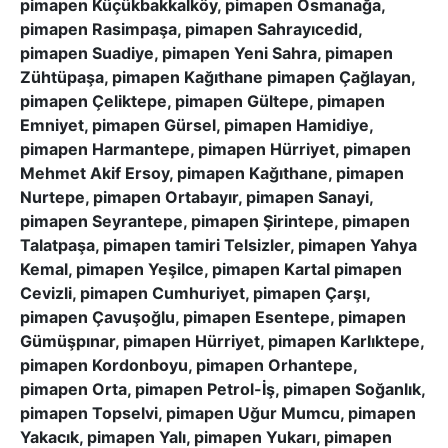
pimapen Küçükbakkalköy, pimapen Osmanağa,
pimapen Rasimpaşa, pimapen Sahrayıcedid,
pimapen Suadiye, pimapen Yeni Sahra, pimapen
Zühtüpaşa, pimapen Kağıthane pimapen Çağlayan,
pimapen Çeliktepe, pimapen Gültepe, pimapen
Emniyet, pimapen Gürsel, pimapen Hamidiye,
pimapen Harmantepe, pimapen Hürriyet, pimapen
Mehmet Akif Ersoy, pimapen Kağıthane, pimapen
Nurtepe, pimapen Ortabayır, pimapen Sanayi,
pimapen Seyrantepe, pimapen Şirintepe, pimapen
Talatpaşa, pimapen tamiri Telsizler, pimapen Yahya
Kemal, pimapen Yeşilce, pimapen Kartal pimapen
Cevizli, pimapen Cumhuriyet, pimapen Çarşı,
pimapen Çavuşoğlu, pimapen Esentepe, pimapen
Gümüşpınar, pimapen Hürriyet, pimapen Karlıktepe,
pimapen Kordonboyu, pimapen Orhantepe,
pimapen Orta, pimapen Petrol-İş, pimapen Soğanlık,
pimapen Topselvi, pimapen Uğur Mumcu, pimapen
Yakacık, pimapen Yalı, pimapen Yukarı, pimapen