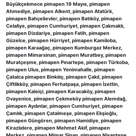
Büyükçekmece pimapen 19 Mayıs, pimapen
Ahmediye, pimapen Alkent, pimapen Atatürk,
pimapen Bahçelievler, pimapen Batıköy, pimapen
Celaliye, pimapen Cumhuriyet, pimapen Çakmaklı,
pimapen Dizdariye, pimapen Fatih, pimapen
Güzelce, pimapen Hürriyet, pimapen Kamiloba,
pimapen Karaağaç, pimapen Kumburgaz Merkez,
pimapen Mimarsinan, pimapen Muratbey, pimapen
Muratçeşme, pimapen Pınartepe, pimapen Türkoba,
pimapen Ulus, pimapen Yenimahalle, pimapen
Çatalca pimapen Binkılıç, pimapen Çakıl, pimapen
Çiftlikköy, pimapen Ferhatpaşa, pimapen İzettin,
pimapen Kaleiçi, pimapen Karacaköy, pimapen
Ovayenice, pimapen Çekmeköy pimapen Alemdağ,
pimapen Aydınlar, pimapen Cumhuriyet, pimapen
Çamlık, pimapen Çatalmeşe, pimapen Ekşioğlu,
pimapen Güngören, pimapen Hamidiye, pimapen
Kirazlıdere, pimapen Mehmet Akif, pimapen
Merkez, pimapen Mimar Sinan, pimapen Nişantepe,