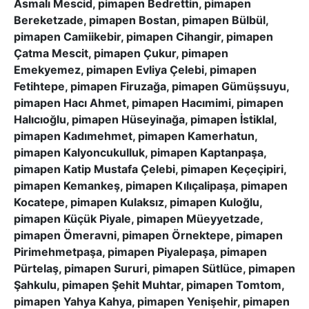
Asmalı Mescid, pimapen Bedrettin, pimapen
Bereketzade, pimapen Bostan, pimapen Bülbül,
pimapen Camiikebir, pimapen Cihangir, pimapen
Çatma Mescit, pimapen Çukur, pimapen
Emekyemez, pimapen Evliya Çelebi, pimapen
Fetihtepe, pimapen Firuzağa, pimapen Gümüşsuyu,
pimapen Hacı Ahmet, pimapen Hacımimi, pimapen
Halıcıoğlu, pimapen Hüseyinağa, pimapen İstiklal,
pimapen Kadımehmet, pimapen Kamerhatun,
pimapen Kalyoncukulluk, pimapen Kaptanpaşa,
pimapen Katip Mustafa Çelebi, pimapen Keçeçipiri,
pimapen Kemankeş, pimapen Kılıçalipaşa, pimapen
Kocatepe, pimapen Kulaksız, pimapen Kuloğlu,
pimapen Küçük Piyale, pimapen Müeyyetzade,
pimapen Ömeravni, pimapen Örnektepe, pimapen
Pirimehmetpaşa, pimapen Piyalepaşa, pimapen
Pürtelaş, pimapen Sururi, pimapen Sütlüce, pimapen
Şahkulu, pimapen Şehit Muhtar, pimapen Tomtom,
pimapen Yahya Kahya, pimapen Yenişehir, pimapen