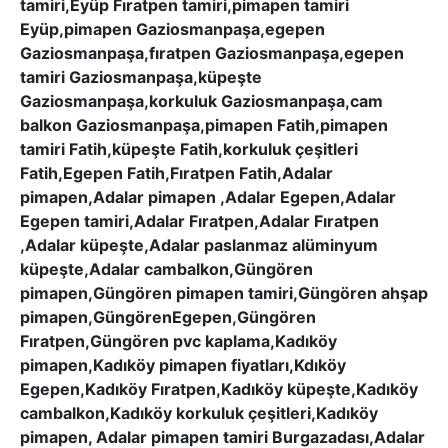
tamiri,Eyüp Fıratpen tamiri,pimapen tamiri
Eyüp,pimapen Gaziosmanpaşa,egepen
Gaziosmanpaşa,fıratpen Gaziosmanpaşa,egepen
tamiri Gaziosmanpaşa,küpeşte
Gaziosmanpaşa,korkuluk Gaziosmanpaşa,cam
balkon Gaziosmanpaşa,pimapen Fatih,pimapen
tamiri Fatih,küpeşte Fatih,korkuluk çeşitleri
Fatih,Egepen Fatih,Fıratpen Fatih,Adalar
pimapen,Adalar pimapen ,Adalar Egepen,Adalar
Egepen tamiri,Adalar Fıratpen,Adalar Fıratpen
,Adalar küpeşte,Adalar paslanmaz alüminyum
küpeşte,Adalar cambalkon,Güngören
pimapen,Güngören pimapen tamiri,Güngören ahşap
pimapen,GüngörenEgepen,Güngören
Fıratpen,Güngören pvc kaplama,Kadıköy
pimapen,Kadıköy pimapen fiyatları,Kdıköy
Egepen,Kadıköy Fıratpen,Kadıköy küpeşte,Kadıköy
cambalkon,Kadıköy korkuluk çeşitleri,Kadıköy
pimapen, Adalar pimapen tamiri Burgazadası,Adalar