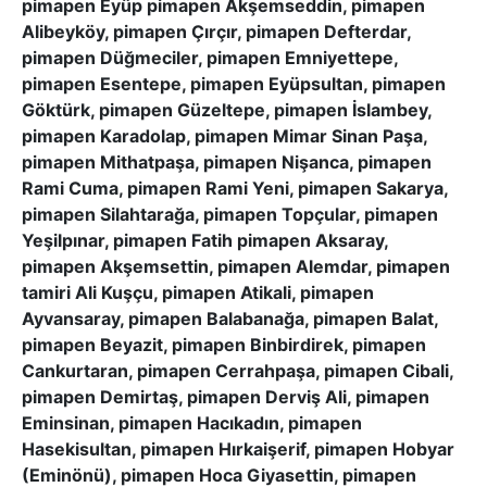
pimapen Eyüp pimapen Akşemseddin, pimapen
Alibeyköy, pimapen Çırçır, pimapen Defterdar,
pimapen Düğmeciler, pimapen Emniyettepe,
pimapen Esentepe, pimapen Eyüpsultan, pimapen
Göktürk, pimapen Güzeltepe, pimapen İslambey,
pimapen Karadolap, pimapen Mimar Sinan Paşa,
pimapen Mithatpaşa, pimapen Nişanca, pimapen
Rami Cuma, pimapen Rami Yeni, pimapen Sakarya,
pimapen Silahtarağa, pimapen Topçular, pimapen
Yeşilpınar, pimapen Fatih pimapen Aksaray,
pimapen Akşemsettin, pimapen Alemdar, pimapen
tamiri Ali Kuşçu, pimapen Atikali, pimapen
Ayvansaray, pimapen Balabanağa, pimapen Balat,
pimapen Beyazit, pimapen Binbirdirek, pimapen
Cankurtaran, pimapen Cerrahpaşa, pimapen Cibali,
pimapen Demirtaş, pimapen Derviş Ali, pimapen
Eminsinan, pimapen Hacıkadın, pimapen
Hasekisultan, pimapen Hırkaişerif, pimapen Hobyar
(Eminönü), pimapen Hoca Giyasettin, pimapen