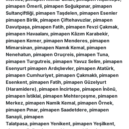
pimapen Ömerli, pimapen Soğukpınar, pimapen
Sultançiftliği, pimapen Taşdelen, pimapen Esenler
pimapen Birlik, pimapen Çiftehavuzlar, pimapen
Davutpaşa, pimapen Fatih, pimapen Fevzi Çakmak,
pimapen Havaalanı, pimapen Kâzım Karabekir,
pimapen Kemer, pimapen Menderes, pimapen
Mimarsinan, pimapen Namık Kemal, pimapen
Nenehatun, pimapen Oruçreis, pimapen Tuna,
pimapen Turgutreis, pimapen Yavuz Selim, pimapen
Esenyurt pimapen Ardıçlıevler, pimapen Atatürk,
pimapen Cumhuriyet, pimapen Çakmaklı, pimapen
Esenkent, pimapen Fatih, pimapen Güzelyurt
(Haramidere), pimapen İncirtepe, pimapen İnönü,
pimapen İstiklal, pimapen Mehterçeşme, pimapen
Merkez, pimapen Namik Kemal, pimapen Örnek,
pimapen Pınar, pimapen Saadetdere, pimapen
Sanayii, pimapen
Talatpasa, pimapen Yenikent, pimapen Yeşilkent,