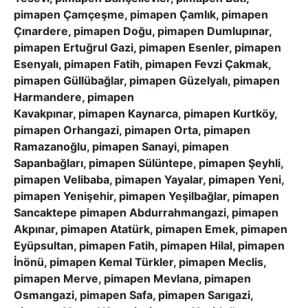
pimapen Çamçeşme, pimapen Çamlık, pimapen
Çınardere, pimapen Doğu, pimapen Dumlupınar,
pimapen Ertuğrul Gazi, pimapen Esenler, pimapen
Esenyalı, pimapen Fatih, pimapen Fevzi Çakmak,
pimapen Güllübağlar, pimapen Güzelyalı, pimapen
Harmandere, pimapen
Kavakpınar, pimapen Kaynarca, pimapen Kurtköy,
pimapen Orhangazi, pimapen Orta, pimapen
Ramazanoğlu, pimapen Sanayi, pimapen
Sapanbağları, pimapen Sülüntepe, pimapen Şeyhli,
pimapen Velibaba, pimapen Yayalar, pimapen Yeni,
pimapen Yenişehir, pimapen Yeşilbağlar, pimapen
Sancaktepe pimapen Abdurrahmangazi, pimapen
Akpınar, pimapen Atatürk, pimapen Emek, pimapen
Eyüpsultan, pimapen Fatih, pimapen Hilal, pimapen
İnönü, pimapen Kemal Türkler, pimapen Meclis,
pimapen Merve, pimapen Mevlana, pimapen
Osmangazi, pimapen Safa, pimapen Sarıgazi,