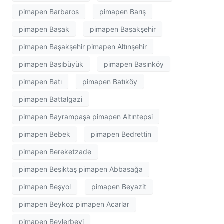
pimapen Barbaros
pimapen Barış
pimapen Başak
pimapen Başakşehir
pimapen Başakşehir pimapen Altınşehir
pimapen Başıbüyük
pimapen Basınköy
pimapen Batı
pimapen Batıköy
pimapen Battalgazi
pimapen Bayrampaşa pimapen Altıntepsi
pimapen Bebek
pimapen Bedrettin
pimapen Bereketzade
pimapen Beşiktaş pimapen Abbasağa
pimapen Beşyol
pimapen Beyazit
pimapen Beykoz pimapen Acarlar
pimapen Beylerbeyi