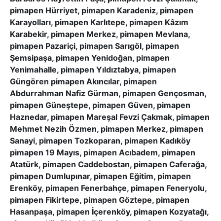
pimapen Hürriyet, pimapen Karadeniz, pimapen
Karayolları, pimapen Karlıtepe, pimapen Kâzım
Karabekir, pimapen Merkez, pimapen Mevlana,
pimapen Pazariçi, pimapen Sarıgöl, pimapen
Şemsipaşa, pimapen Yenidoğan, pimapen
Yenimahalle, pimapen Yıldıztabya, pimapen
Güngören pimapen Akıncılar, pimapen
Abdurrahman Nafiz Gürman, pimapen Gençosman,
pimapen Güneştepe, pimapen Güven, pimapen
Haznedar, pimapen Mareşal Fevzi Çakmak, pimapen
Mehmet Nezih Özmen, pimapen Merkez, pimapen
Sanayi, pimapen Tozkoparan, pimapen Kadıköy
pimapen 19 Mayıs, pimapen Acıbadem, pimapen
Atatürk, pimapen Caddebostan, pimapen Caferağa,
pimapen Dumlupınar, pimapen Eğitim, pimapen
Erenköy, pimapen Fenerbahçe, pimapen Feneryolu,
pimapen Fikirtepe, pimapen Göztepe, pimapen
Hasanpaşa, pimapen İçerenköy, pimapen Kozyatağı,