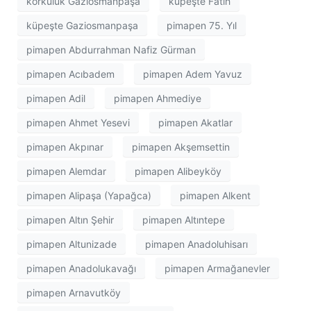
korkuluk Gaziosmanpaşa
küpeşte Fatih
küpeşte Gaziosmanpaşa
pimapen 75. Yıl
pimapen Abdurrahman Nafiz Gürman
pimapen Acıbadem
pimapen Adem Yavuz
pimapen Adil
pimapen Ahmediye
pimapen Ahmet Yesevi
pimapen Akatlar
pimapen Akpınar
pimapen Akşemsettin
pimapen Alemdar
pimapen Alibeyköy
pimapen Alipaşa (Yapağca)
pimapen Alkent
pimapen Altın Şehir
pimapen Altıntepe
pimapen Altunizade
pimapen Anadoluhisarı
pimapen Anadolukavağı
pimapen Armağanevler
pimapen Arnavutköy