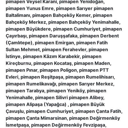
pimapen Veysel Karani, pimapen Yenidoğan,
pimapen Yunus Emre, pimapen Sarıyer pimapen
Baltalimanı, pimapen Bahçeköy Kemer, pimapen
Bahçeköy Merkez, pimapen Bahçeköy Yenimahalle,
pimapen Büyükdere, pimapen Cumhuriyet, pimapen
Çayırbaşı, pimapen Daruşşafaka, pimapen Derbent
(Çamlıtepe), pimapen Emirgan, pimapen Fatih
Sultan Mehmet, pimapen Ferahevler, pimapen
İstinye, pimapen Kâzım Karabekir, pimapen
Kireçburnu, pimapen Kocataş, pimapen Maden,
pimapen Pınar, pimapen Poligon, pimapen PTT
Evleri, pimapen Reşitpaşa, pimapen Rumelihisarı,
pimapen Rumelikavağı, pimapen Sarıyer Merkez,
pimapen Tarabya, pimapen Yeniköy, pimapen
Yenimahalle, pimapen Silivri pimapen Alibey,
pimapen Alipaşa (Yapağca) , pimapen Büyük
Çavuşlu, pimapen Cumhuriyet, pimapen Çanta Fatih,
pimapen Çanta Mimarsinan, pimapen Değirmenköy
İsmetpaşa, pimapen Değirmenköy Fevzipaşa,