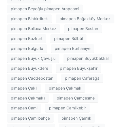
pimapen Beyoğlu pimapen Arapcami
pimapen Binbirdirek
pimapen Boğazköy Merkez
pimapen Bolluca Merkez
pimapen Bostan
pimapen Bozkurt
pimapen Bülbül
pimapen Bulgurlu
pimapen Burhaniye
pimapen Büyük Çavuşlu
pimapen Büyükbakkal
pimapen Büyükdere
pimapen Büyükşehir
pimapen Caddebostan
pimapen Caferağa
pimapen Çakıl
pimapen Çakmak
pimapen Çakmaklı
pimapen Çamçeşme
pimapen Cami
pimapen Camiikebir
pimapen Çamlıbahçe
pimapen Çamlık