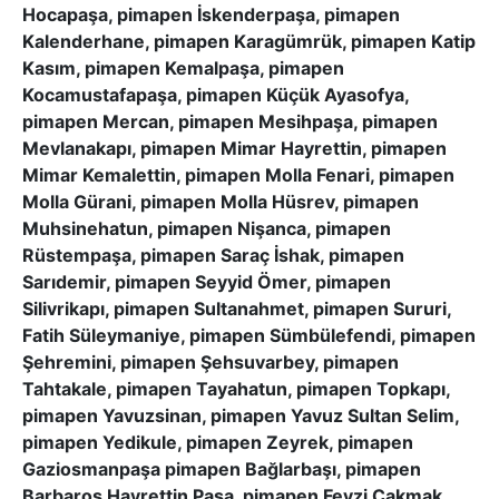
Hocapaşa, pimapen İskenderpaşa, pimapen
Kalenderhane, pimapen Karagümrük, pimapen Katip
Kasım, pimapen Kemalpaşa, pimapen
Kocamustafapaşa, pimapen Küçük Ayasofya,
pimapen Mercan, pimapen Mesihpaşa, pimapen
Mevlanakapı, pimapen Mimar Hayrettin, pimapen
Mimar Kemalettin, pimapen Molla Fenari, pimapen
Molla Gürani, pimapen Molla Hüsrev, pimapen
Muhsinehatun, pimapen Nişanca, pimapen
Rüstempaşa, pimapen Saraç İshak, pimapen
Sarıdemir, pimapen Seyyid Ömer, pimapen
Silivrikapı, pimapen Sultanahmet, pimapen Sururi,
Fatih Süleymaniye, pimapen Sümbülefendi, pimapen
Şehremini, pimapen Şehsuvarbey, pimapen
Tahtakale, pimapen Tayahatun, pimapen Topkapı,
pimapen Yavuzsinan, pimapen Yavuz Sultan Selim,
pimapen Yedikule, pimapen Zeyrek, pimapen
Gaziosmanpaşa pimapen Bağlarbaşı, pimapen
Barbaros Hayrettin Paşa, pimapen Fevzi Çakmak,