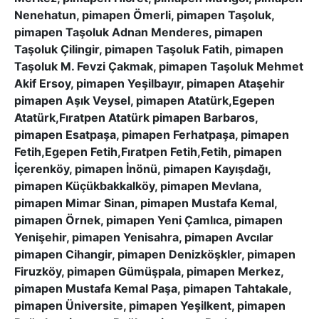
Nenehatun, pimapen Ömerli, pimapen Taşoluk,
pimapen Taşoluk Adnan Menderes, pimapen
Taşoluk Çilingir, pimapen Taşoluk Fatih, pimapen
Taşoluk M. Fevzi Çakmak, pimapen Taşoluk Mehmet
Akif Ersoy, pimapen Yeşilbayır, pimapen Ataşehir
pimapen Aşık Veysel, pimapen Atatürk,Egepen
Atatürk,Fıratpen Atatürk pimapen Barbaros,
pimapen Esatpaşa, pimapen Ferhatpaşa, pimapen
Fetih,Egepen Fetih,Fıratpen Fetih,Fetih, pimapen
İçerenköy, pimapen İnönü, pimapen Kayışdağı,
pimapen Küçükbakkalköy, pimapen Mevlana,
pimapen Mimar Sinan, pimapen Mustafa Kemal,
pimapen Örnek, pimapen Yeni Çamlıca, pimapen
Yenişehir, pimapen Yenisahra, pimapen Avcılar
pimapen Cihangir, pimapen Denizköşkler, pimapen
Firuzköy, pimapen Gümüşpala, pimapen Merkez,
pimapen Mustafa Kemal Paşa, pimapen Tahtakale,
pimapen Üniversite, pimapen Yeşilkent, pimapen