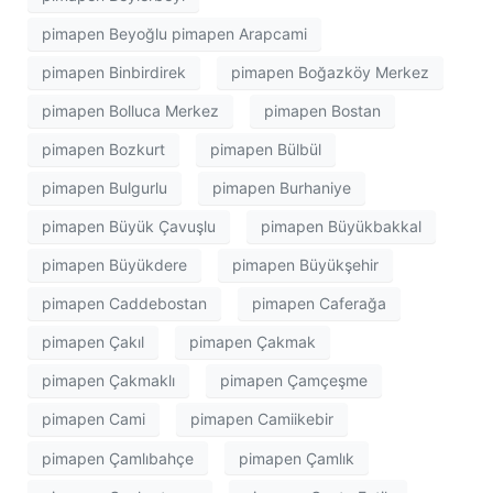
pimapen Beyoğlu pimapen Arapcami
pimapen Binbirdirek
pimapen Boğazköy Merkez
pimapen Bolluca Merkez
pimapen Bostan
pimapen Bozkurt
pimapen Bülbül
pimapen Bulgurlu
pimapen Burhaniye
pimapen Büyük Çavuşlu
pimapen Büyükbakkal
pimapen Büyükdere
pimapen Büyükşehir
pimapen Caddebostan
pimapen Caferağa
pimapen Çakıl
pimapen Çakmak
pimapen Çakmaklı
pimapen Çamçeşme
pimapen Cami
pimapen Camiikebir
pimapen Çamlıbahçe
pimapen Çamlık