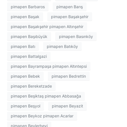
pimapen Barbaros
pimapen Barış
pimapen Başak
pimapen Başakşehir
pimapen Başakşehir pimapen Altınşehir
pimapen Başıbüyük
pimapen Basınköy
pimapen Batı
pimapen Batıköy
pimapen Battalgazi
pimapen Bayrampaşa pimapen Altıntepsi
pimapen Bebek
pimapen Bedrettin
pimapen Bereketzade
pimapen Beşiktaş pimapen Abbasağa
pimapen Beşyol
pimapen Beyazit
pimapen Beykoz pimapen Acarlar
pimapen Beylerbeyi