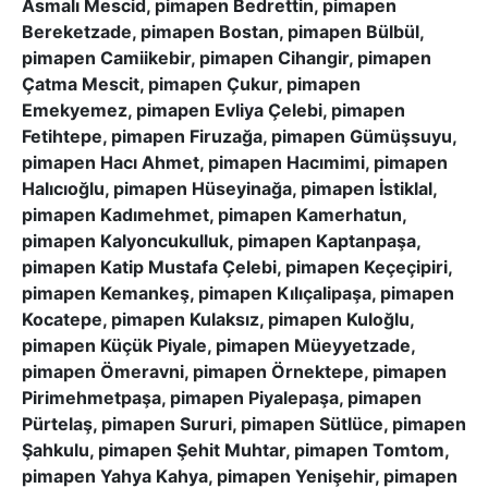
Asmalı Mescid, pimapen Bedrettin, pimapen
Bereketzade, pimapen Bostan, pimapen Bülbül,
pimapen Camiikebir, pimapen Cihangir, pimapen
Çatma Mescit, pimapen Çukur, pimapen
Emekyemez, pimapen Evliya Çelebi, pimapen
Fetihtepe, pimapen Firuzağa, pimapen Gümüşsuyu,
pimapen Hacı Ahmet, pimapen Hacımimi, pimapen
Halıcıoğlu, pimapen Hüseyinağa, pimapen İstiklal,
pimapen Kadımehmet, pimapen Kamerhatun,
pimapen Kalyoncukulluk, pimapen Kaptanpaşa,
pimapen Katip Mustafa Çelebi, pimapen Keçeçipiri,
pimapen Kemankeş, pimapen Kılıçalipaşa, pimapen
Kocatepe, pimapen Kulaksız, pimapen Kuloğlu,
pimapen Küçük Piyale, pimapen Müeyyetzade,
pimapen Ömeravni, pimapen Örnektepe, pimapen
Pirimehmetpaşa, pimapen Piyalepaşa, pimapen
Pürtelaş, pimapen Sururi, pimapen Sütlüce, pimapen
Şahkulu, pimapen Şehit Muhtar, pimapen Tomtom,
pimapen Yahya Kahya, pimapen Yenişehir, pimapen