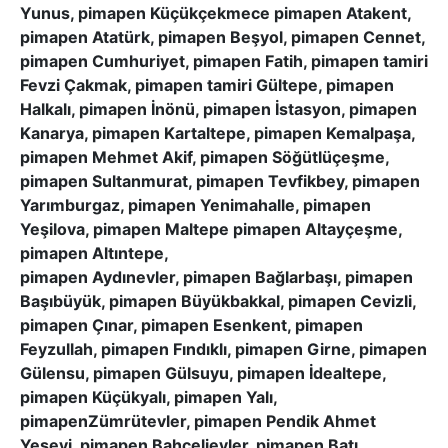
Yunus, pimapen Küçükçekmece pimapen Atakent,
pimapen Atatürk, pimapen Beşyol, pimapen Cennet,
pimapen Cumhuriyet, pimapen Fatih, pimapen tamiri
Fevzi Çakmak, pimapen tamiri Gültepe, pimapen
Halkalı, pimapen İnönü, pimapen İstasyon, pimapen
Kanarya, pimapen Kartaltepe, pimapen Kemalpaşa,
pimapen Mehmet Akif, pimapen Söğütlüçeşme,
pimapen Sultanmurat, pimapen Tevfikbey, pimapen
Yarımburgaz, pimapen Yenimahalle, pimapen
Yeşilova, pimapen Maltepe pimapen Altayçeşme,
pimapen Altıntepe,
pimapen Aydınevler, pimapen Bağlarbaşı, pimapen
Başıbüyük, pimapen Büyükbakkal, pimapen Cevizli,
pimapen Çınar, pimapen Esenkent, pimapen
Feyzullah, pimapen Fındıklı, pimapen Girne, pimapen
Gülensu, pimapen Gülsuyu, pimapen İdealtepe,
pimapen Küçükyalı, pimapen Yalı,
pimapenZümrütevler, pimapen Pendik Ahmet
Yesevi, pimapen Bahçelievler, pimapen Batı,