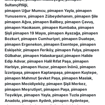
Sultançiftliği,
pimapen Uğur Mumcu, pimapen Yayla, pimapen
Yunusemre, pimapen Zübeydehanım, pimapen Şile
pimapen Ağva, pimapen Balibey, pimapen Çavuş,
pimapen Hacıkasım, pimapen Kumbaba, pimapen
Şişli pimapen 19 Mayıs, pimapen Ayazağa, pimapen
Bozkurt, pimapen Cumhuriyet, pimapen Duatepe,
pimapen Ergenekon, pimapen Esentepe, pimapen
Eskişehir, pimapen Feriköy, pimapen Fulya, pimapen
Gülbahar, pimapen Halaskargazi,pimapen Halide
Edip Adıvar, pimapen Halil Rıfat Paşa, pimapen
Harbiye, pimapen Huzur, pimapen İnönü, pimapen
İzzetpaşa, pimapen Kaptanpaşa, pimapen Kuştepe,
pimapen Mahmut Şevket Paşa, pimapen Maslak,
pimapen Mecidiyeköy, pimapen Şişli Merkez,
pimapen Meşrutiyet, pimapen Paşa, pimapen
Teşvikiye, pimapen Yayla, pimapen Tuzla pimapen
Anadolu, pimapen Aydınlı, pimapen Aydıntepe,