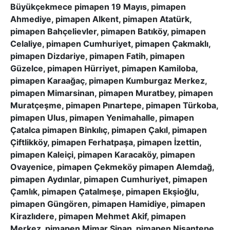
Büyükçekmece pimapen 19 Mayıs, pimapen
Ahmediye, pimapen Alkent, pimapen Atatürk,
pimapen Bahçelievler, pimapen Batıköy, pimapen
Celaliye, pimapen Cumhuriyet, pimapen Çakmaklı,
pimapen Dizdariye, pimapen Fatih, pimapen
Güzelce, pimapen Hürriyet, pimapen Kamiloba,
pimapen Karaağaç, pimapen Kumburgaz Merkez,
pimapen Mimarsinan, pimapen Muratbey, pimapen
Muratçeşme, pimapen Pınartepe, pimapen Türkoba,
pimapen Ulus, pimapen Yenimahalle, pimapen
Çatalca pimapen Binkılıç, pimapen Çakıl, pimapen
Çiftlikköy, pimapen Ferhatpaşa, pimapen İzettin,
pimapen Kaleiçi, pimapen Karacaköy, pimapen
Ovayenice, pimapen Çekmeköy pimapen Alemdağ,
pimapen Aydınlar, pimapen Cumhuriyet, pimapen
Çamlık, pimapen Çatalmeşe, pimapen Ekşioğlu,
pimapen Güngören, pimapen Hamidiye, pimapen
Kirazlıdere, pimapen Mehmet Akif, pimapen
Merkez, pimapen Mimar Sinan, pimapen Nişantepe,