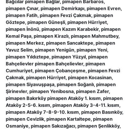
Bağcılar pimapen Bağlar, pimapen Barbaros,
pimapen Çınar, pimapen Demirkapı, pimapen Evren,
pimapen Fatih, pimapen Fevzi Çakmak, pimapen
Göztepe, pimapen Güneşli, pimapen Hürriyet,
pimapen İnönü, pimapen Kazım Karabekir, pimapen
Kemal Paşa, pimapen Kirazlı, pimapen Mahmutbey,
pimapen Merkez, pimapen Sancaktepe, pimapen
Yavuz Selim, pimapen Yenigün, pimapen Yeni,
pimapen Yıldıztepe, pimapen Yüzyıl, pimapen
Bahçelievler pimapen Bahçelievler, pimapen
Cumhuriyet, pimapen Çobançeşme, pimapen Fevzi
Çakmak, pimapen Hürriyet, pimapen Kocasinan,
pimapen Siyavuşpaşa, pimapen Soğanlı, pimapen
Şirinevler, pimapen Yenibosna, pimapen Zafer,
pimapen Bakırköy pimapen Ataköy 1. kısım, pimapen
Ataköy 2-5-6. kısım, pimapen Ataköy 3-4-11. kısım,
pimapen Ataköy 7-8-9-10. kısım, pimapen Basınköy,
pimapen Cevizlik, pimapen Kartaltepe, pimapen
Osmaniye, pimapen Sakızağacı, pimapen Şenlikköy,