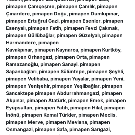
pimapen Çamçeşme, pimapen Çamlık, pimapen
Çınardere, pimapen Doğu, pimapen Dumlupınar,
pimapen Ertuğrul Gazi, pimapen Esenler, pimapen
Esenyalı, pimapen Fatih, pimapen Fevzi Çakmak,
pimapen Güllübağlar, pimapen Güzelyalı, pimapen
Harmandere, pimapen
Kavakpınar, pimapen Kaynarca, pimapen Kurtköy,
pimapen Orhangazi, pimapen Orta, pimapen
Ramazanoğlu, pimapen Sanayi, pimapen
Sapanbağları, pimapen Sülüntepe, pimapen Şeyhli,
pimapen Velibaba, pimapen Yayalar, pimapen Yeni,
pimapen Yenişehir, pimapen Yeşilbağlar, pimapen
Sancaktepe pimapen Abdurrahmangazi, pimapen
Akpınar, pimapen Atatürk, pimapen Emek, pimapen
Eyüpsultan, pimapen Fatih, pimapen Hilal, pimapen
İnönü, pimapen Kemal Türkler, pimapen Meclis,
pimapen Merve, pimapen Mevlana, pimapen
Osmangazi, pimapen Safa, pimapen Sarıgazi,