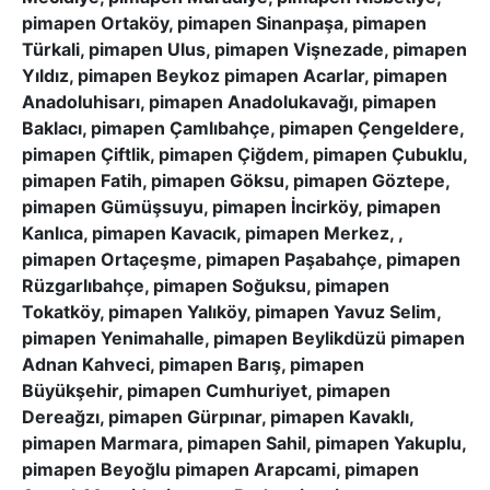
pimapen Ortaköy, pimapen Sinanpaşa, pimapen
Türkali, pimapen Ulus, pimapen Vişnezade, pimapen
Yıldız, pimapen Beykoz pimapen Acarlar, pimapen
Anadoluhisarı, pimapen Anadolukavağı, pimapen
Baklacı, pimapen Çamlıbahçe, pimapen Çengeldere,
pimapen Çiftlik, pimapen Çiğdem, pimapen Çubuklu,
pimapen Fatih, pimapen Göksu, pimapen Göztepe,
pimapen Gümüşsuyu, pimapen İncirköy, pimapen
Kanlıca, pimapen Kavacık, pimapen Merkez, ,
pimapen Ortaçeşme, pimapen Paşabahçe, pimapen
Rüzgarlıbahçe, pimapen Soğuksu, pimapen
Tokatköy, pimapen Yalıköy, pimapen Yavuz Selim,
pimapen Yenimahalle, pimapen Beylikdüzü pimapen
Adnan Kahveci, pimapen Barış, pimapen
Büyükşehir, pimapen Cumhuriyet, pimapen
Dereağzı, pimapen Gürpınar, pimapen Kavaklı,
pimapen Marmara, pimapen Sahil, pimapen Yakuplu,
pimapen Beyoğlu pimapen Arapcami, pimapen