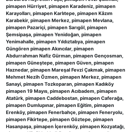
pimapen Hürriyet, pimapen Karadeniz, pimapen
Karayolları, pimapen Karlıtepe, pimapen Kâzım
Karabekir, pimapen Merkez, pimapen Mevlana,
pimapen Pazariçi, pimapen Sarıgöl, pimapen
Şemsipaşa, pimapen Yenidoğan, pimapen
Yenimahalle, pimapen Yıldıztabya, pimapen
Güngören pimapen Akıncılar, pimapen
Abdurrahman Nafiz Gürman, pimapen Gençosman,
pimapen Güneştepe, pimapen Güven, pimapen
Haznedar, pimapen Mareşal Fevzi Çakmak, pimapen
Mehmet Nezih Özmen, pimapen Merkez, pimapen
Sanayi, pimapen Tozkoparan, pimapen Kadıköy
pimapen 19 Mayıs, pimapen Acıbadem, pimapen
Atatürk, pimapen Caddebostan, pimapen Caferağa,
pimapen Dumlupınar, pimapen Eğitim, pimapen
Erenköy, pimapen Fenerbahçe, pimapen Feneryolu,
pimapen Fikirtepe, pimapen Göztepe, pimapen
Hasanpaşa, pimapen İçerenköy, pimapen Kozyatağı,