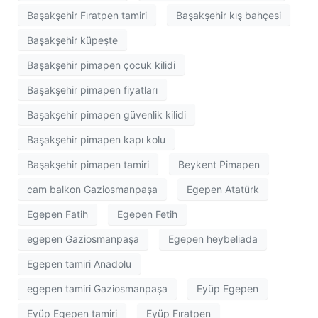
Başakşehir Fıratpen tamiri
Başakşehir kış bahçesi
Başakşehir küpeşte
Başakşehir pimapen çocuk kilidi
Başakşehir pimapen fiyatları
Başakşehir pimapen güvenlik kilidi
Başakşehir pimapen kapı kolu
Başakşehir pimapen tamiri
Beykent Pimapen
cam balkon Gaziosmanpaşa
Egepen Atatürk
Egepen Fatih
Egepen Fetih
egepen Gaziosmanpaşa
Egepen heybeliada
Egepen tamiri Anadolu
egepen tamiri Gaziosmanpaşa
Eyüp Egepen
Eyüp Egepen tamiri
Eyüp Fıratpen