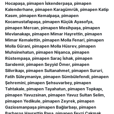
Hocapaşa, pimapen İskenderpaşa, pimapen
Kalenderhane, pimapen Karagümrük, pimapen Katip
Kasım, pimapen Kemalpaşa, pimapen
Kocamustafapaşa, pimapen Küçük Ayasofya,
pimapen Mercan, pimapen Mesihpaşa, pimapen
Mevlanakapı, pimapen Mimar Hayrettin, pimapen
Mimar Kemalettin, pimapen Molla Fenari, pimapen
Molla Gürani, pimapen Molla Hüsrev, pimapen
Muhsinehatun, pimapen Nişanca, pimapen
Rüstempaşa, pimapen Saraç İshak, pimapen
Sarıdemir, pimapen Seyyid Ömer, pimapen
Silivrikapı, pimapen Sultanahmet, pimapen Sururi,
Fatih Süleymaniye, pimapen Sümbülefendi, pimapen
Şehremini, pimapen Şehsuvarbey, pimapen
Tahtakale, pimapen Tayahatun, pimapen Topkapı,
pimapen Yavuzsinan, pimapen Yavuz Sultan Selim,
pimapen Yedikule, pimapen Zeyrek, pimapen
Gaziosmanpaşa pimapen Bağlarbaşı, pimapen
Barbaros Hayrettin Paşa, pimapen Fevzi Çakmak,