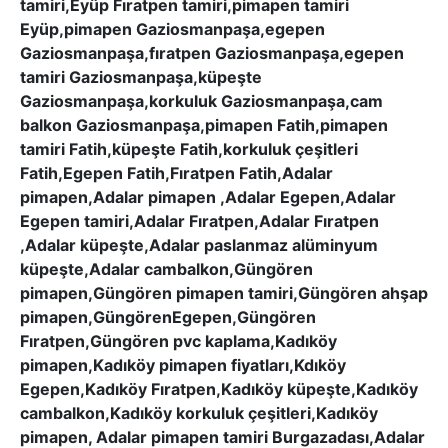
tamiri,Eyüp Fıratpen tamiri,pimapen tamiri
Eyüp,pimapen Gaziosmanpaşa,egepen
Gaziosmanpaşa,fıratpen Gaziosmanpaşa,egepen
tamiri Gaziosmanpaşa,küpeşte
Gaziosmanpaşa,korkuluk Gaziosmanpaşa,cam
balkon Gaziosmanpaşa,pimapen Fatih,pimapen
tamiri Fatih,küpeşte Fatih,korkuluk çeşitleri
Fatih,Egepen Fatih,Fıratpen Fatih,Adalar
pimapen,Adalar pimapen ,Adalar Egepen,Adalar
Egepen tamiri,Adalar Fıratpen,Adalar Fıratpen
,Adalar küpeşte,Adalar paslanmaz alüminyum
küpeşte,Adalar cambalkon,Güngören
pimapen,Güngören pimapen tamiri,Güngören ahşap
pimapen,GüngörenEgepen,Güngören
Fıratpen,Güngören pvc kaplama,Kadıköy
pimapen,Kadıköy pimapen fiyatları,Kdıköy
Egepen,Kadıköy Fıratpen,Kadıköy küpeşte,Kadıköy
cambalkon,Kadıköy korkuluk çeşitleri,Kadıköy
pimapen, Adalar pimapen tamiri Burgazadası,Adalar