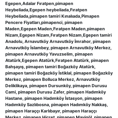
Egepen,Adalar Fıratpen,pimapen
Heybeliada,Egepen heybeliada,Fıratpen
Heybeliada,pimapen tamiri Kınalıada,Pimapen
Pencere Fiyatları,pimapenci, pimapen
Maden,Egepen Maden,Fıratpen Maden,pimapen
Nizam,Egepen Nizam,Fıratpen Nizam,Egepen tamiri
Anadolu, Arnavutköy Arnavutköy İmrahor, pimapen
Arnavutköy İslambey, pimapen Arnavutköy Merkez,
pimapen Arnavutköy Yavuzselim, pimapen
Atatürk,Egepen Atatürk,Fıratpen Atatürk, pimapen
Bahşayış, pimapen tamiri Boğazköy Atatürk,
pimapen tamiri Boğazköy İstiklal, pimapen Boğazköy
Merkez, pimapen Bolluca Merkez, Arnavutköy
Deliklikaya, pimapen Dursunköy, pimapen Durusu
Cami, pimapen Durusu Zafer, pimapen Hadımköy
Hastane, pimapen Hadımköy İstasyon, pimapen
Hadımköy Sazlıbosna, pimapen Hadımköy Nakkaş,
pimapen Haraççı Karlıbayır, pimapen Haraççı
Merkez, pimapen Hicret, pimapen Mavigöl, pimapen