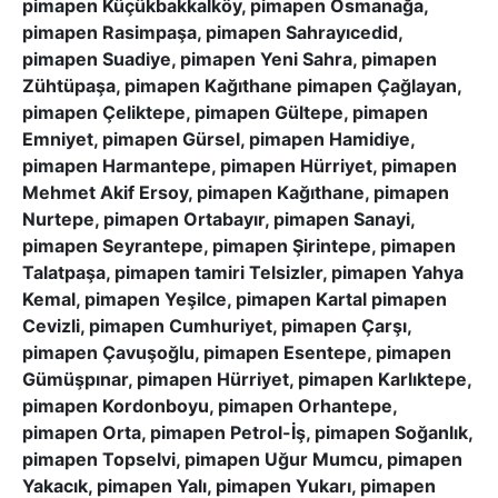
pimapen Küçükbakkalköy, pimapen Osmanağa,
pimapen Rasimpaşa, pimapen Sahrayıcedid,
pimapen Suadiye, pimapen Yeni Sahra, pimapen
Zühtüpaşa, pimapen Kağıthane pimapen Çağlayan,
pimapen Çeliktepe, pimapen Gültepe, pimapen
Emniyet, pimapen Gürsel, pimapen Hamidiye,
pimapen Harmantepe, pimapen Hürriyet, pimapen
Mehmet Akif Ersoy, pimapen Kağıthane, pimapen
Nurtepe, pimapen Ortabayır, pimapen Sanayi,
pimapen Seyrantepe, pimapen Şirintepe, pimapen
Talatpaşa, pimapen tamiri Telsizler, pimapen Yahya
Kemal, pimapen Yeşilce, pimapen Kartal pimapen
Cevizli, pimapen Cumhuriyet, pimapen Çarşı,
pimapen Çavuşoğlu, pimapen Esentepe, pimapen
Gümüşpınar, pimapen Hürriyet, pimapen Karlıktepe,
pimapen Kordonboyu, pimapen Orhantepe,
pimapen Orta, pimapen Petrol-İş, pimapen Soğanlık,
pimapen Topselvi, pimapen Uğur Mumcu, pimapen
Yakacık, pimapen Yalı, pimapen Yukarı, pimapen