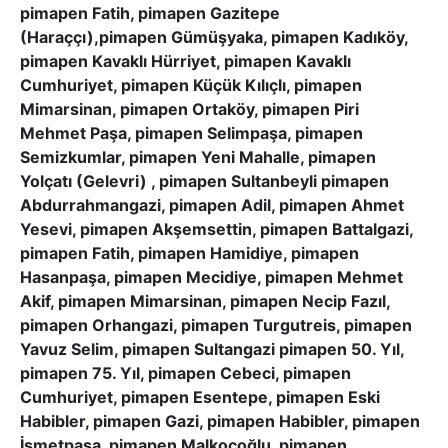
pimapen Fatih, pimapen Gazitepe
(Haraççı),pimapen Gümüşyaka, pimapen Kadıköy,
pimapen Kavaklı Hürriyet, pimapen Kavaklı
Cumhuriyet, pimapen Küçük Kılıçlı, pimapen
Mimarsinan, pimapen Ortaköy, pimapen Piri
Mehmet Paşa, pimapen Selimpaşa, pimapen
Semizkumlar, pimapen Yeni Mahalle, pimapen
Yolçatı (Gelevri) , pimapen Sultanbeyli pimapen
Abdurrahmangazi, pimapen Adil, pimapen Ahmet
Yesevi, pimapen Akşemsettin, pimapen Battalgazi,
pimapen Fatih, pimapen Hamidiye, pimapen
Hasanpaşa, pimapen Mecidiye, pimapen Mehmet
Akif, pimapen Mimarsinan, pimapen Necip Fazıl,
pimapen Orhangazi, pimapen Turgutreis, pimapen
Yavuz Selim, pimapen Sultangazi pimapen 50. Yıl,
pimapen 75. Yıl, pimapen Cebeci, pimapen
Cumhuriyet, pimapen Esentepe, pimapen Eski
Habibler, pimapen Gazi, pimapen Habibler, pimapen
İsmetpaşa, pimapen Malkoçoğlu, pimapen