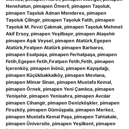
Nenehatun, pimapen Ömerli, pimapen Taşoluk,
pimapen Taşoluk Adnan Menderes, pimapen
Taşoluk Çilingir, pimapen Taşoluk Fatih, pimapen
Taşoluk M. Fevzi Çakmak, pimapen Taşoluk Mehmet
Akif Ersoy, pimapen Yeşilbayır, pimapen Ataşehir
pimapen Aşık Veysel, pimapen Atatürk,Egepen
Atatürk,Fıratpen Atatürk pimapen Barbaros,
pimapen Esatpaşa, pimapen Ferhatpaşa, pimapen
Fetih,Egepen Fetih,Fıratpen Fetih,Fetih, pimapen
İçerenköy, pimapen İnönü, pimapen Kayışdağı,
pimapen Küçükbakkalköy, pimapen Mevlana,
pimapen Mimar Sinan, pimapen Mustafa Kemal,
pimapen Örnek, pimapen Yeni Çamlıca, pimapen
Yenişehir, pimapen Yenisahra, pimapen Avcılar
pimapen Cihangir, pimapen Denizköşkler, pimapen
Firuzköy, pimapen Gümüşpala, pimapen Merkez,
pimapen Mustafa Kemal Paşa, pimapen Tahtakale,
pimapen Üniversite, pimapen Yeşilkent, pimapen