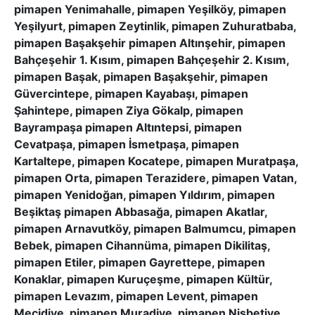
pimapen Yenimahalle, pimapen Yeşilköy, pimapen
Yeşilyurt, pimapen Zeytinlik, pimapen Zuhuratbaba,
pimapen Başakşehir pimapen Altınşehir, pimapen
Bahçeşehir 1. Kısım, pimapen Bahçeşehir 2. Kısım,
pimapen Başak, pimapen Başakşehir, pimapen
Güvercintepe, pimapen Kayabaşı, pimapen
Şahintepe, pimapen Ziya Gökalp, pimapen
Bayrampaşa pimapen Altıntepsi, pimapen
Cevatpaşa, pimapen İsmetpaşa, pimapen
Kartaltepe, pimapen Kocatepe, pimapen Muratpaşa,
pimapen Orta, pimapen Terazidere, pimapen Vatan,
pimapen Yenidoğan, pimapen Yıldırım, pimapen
Beşiktaş pimapen Abbasağa, pimapen Akatlar,
pimapen Arnavutköy, pimapen Balmumcu, pimapen
Bebek, pimapen Cihannüma, pimapen Dikilitaş,
pimapen Etiler, pimapen Gayrettepe, pimapen
Konaklar, pimapen Kuruçeşme, pimapen Kültür,
pimapen Levazım, pimapen Levent, pimapen
Mecidiye, pimapen Muradiye, pimapen Nisbetiye,