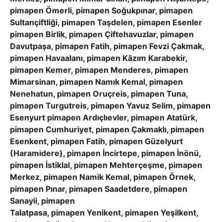
pimapen Ömerli, pimapen Soğukpınar, pimapen
Sultançiftliği, pimapen Taşdelen, pimapen Esenler
pimapen Birlik, pimapen Çiftehavuzlar, pimapen
Davutpaşa, pimapen Fatih, pimapen Fevzi Çakmak,
pimapen Havaalanı, pimapen Kâzım Karabekir,
pimapen Kemer, pimapen Menderes, pimapen
Mimarsinan, pimapen Namık Kemal, pimapen
Nenehatun, pimapen Oruçreis, pimapen Tuna,
pimapen Turgutreis, pimapen Yavuz Selim, pimapen
Esenyurt pimapen Ardıçlıevler, pimapen Atatürk,
pimapen Cumhuriyet, pimapen Çakmaklı, pimapen
Esenkent, pimapen Fatih, pimapen Güzelyurt
(Haramidere), pimapen İncirtepe, pimapen İnönü,
pimapen İstiklal, pimapen Mehterçeşme, pimapen
Merkez, pimapen Namik Kemal, pimapen Örnek,
pimapen Pınar, pimapen Saadetdere, pimapen
Sanayii, pimapen
Talatpasa, pimapen Yenikent, pimapen Yeşilkent,