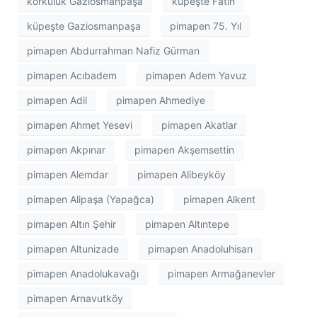
korkuluk Gaziosmanpaşa
küpeşte Fatih
küpeşte Gaziosmanpaşa
pimapen 75. Yıl
pimapen Abdurrahman Nafiz Gürman
pimapen Acıbadem
pimapen Adem Yavuz
pimapen Adil
pimapen Ahmediye
pimapen Ahmet Yesevi
pimapen Akatlar
pimapen Akpınar
pimapen Akşemsettin
pimapen Alemdar
pimapen Alibeyköy
pimapen Alipaşa (Yapağca)
pimapen Alkent
pimapen Altın Şehir
pimapen Altıntepe
pimapen Altunizade
pimapen Anadoluhisarı
pimapen Anadolukavağı
pimapen Armağanevler
pimapen Arnavutköy