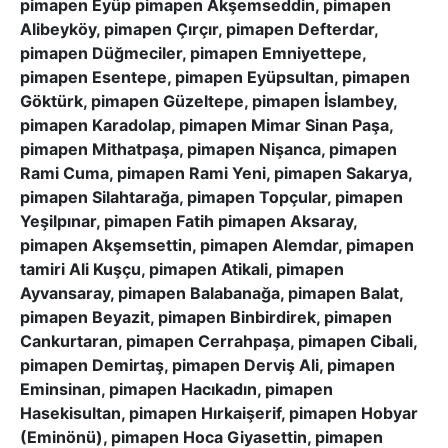
pimapen Eyüp pimapen Akşemseddin, pimapen
Alibeyköy, pimapen Çırçır, pimapen Defterdar,
pimapen Düğmeciler, pimapen Emniyettepe,
pimapen Esentepe, pimapen Eyüpsultan, pimapen
Göktürk, pimapen Güzeltepe, pimapen İslambey,
pimapen Karadolap, pimapen Mimar Sinan Paşa,
pimapen Mithatpaşa, pimapen Nişanca, pimapen
Rami Cuma, pimapen Rami Yeni, pimapen Sakarya,
pimapen Silahtarağa, pimapen Topçular, pimapen
Yeşilpınar, pimapen Fatih pimapen Aksaray,
pimapen Akşemsettin, pimapen Alemdar, pimapen
tamiri Ali Kuşçu, pimapen Atikali, pimapen
Ayvansaray, pimapen Balabanağa, pimapen Balat,
pimapen Beyazit, pimapen Binbirdirek, pimapen
Cankurtaran, pimapen Cerrahpaşa, pimapen Cibali,
pimapen Demirtaş, pimapen Derviş Ali, pimapen
Eminsinan, pimapen Hacıkadın, pimapen
Hasekisultan, pimapen Hırkaişerif, pimapen Hobyar
(Eminönü), pimapen Hoca Giyasettin, pimapen