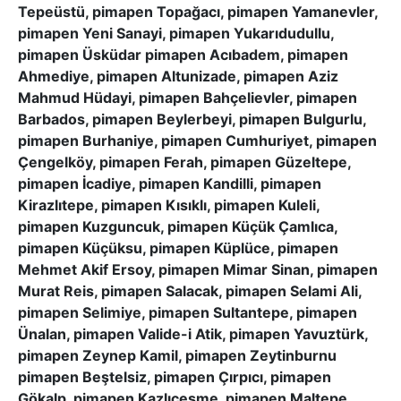
Tepeüstü, pimapen Topağacı, pimapen Yamanevler,
pimapen Yeni Sanayi, pimapen Yukarıdudullu,
pimapen Üsküdar pimapen Acıbadem, pimapen
Ahmediye, pimapen Altunizade, pimapen Aziz
Mahmud Hüdayi, pimapen Bahçelievler, pimapen
Barbados, pimapen Beylerbeyi, pimapen Bulgurlu,
pimapen Burhaniye, pimapen Cumhuriyet, pimapen
Çengelköy, pimapen Ferah, pimapen Güzeltepe,
pimapen İcadiye, pimapen Kandilli, pimapen
Kirazlıtepe, pimapen Kısıklı, pimapen Kuleli,
pimapen Kuzguncuk, pimapen Küçük Çamlıca,
pimapen Küçüksu, pimapen Küplüce, pimapen
Mehmet Akif Ersoy, pimapen Mimar Sinan, pimapen
Murat Reis, pimapen Salacak, pimapen Selami Ali,
pimapen Selimiye, pimapen Sultantepe, pimapen
Ünalan, pimapen Valide-i Atik, pimapen Yavuztürk,
pimapen Zeynep Kamil, pimapen Zeytinburnu
pimapen Beştelsiz, pimapen Çırpıcı, pimapen
Gökalp, pimapen Kazlıçeşme, pimapen Maltepe,