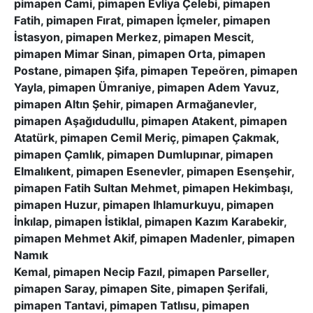
pimapen Cami, pimapen Evliya Çelebi, pimapen
Fatih, pimapen Fırat, pimapen İçmeler, pimapen
İstasyon, pimapen Merkez, pimapen Mescit,
pimapen Mimar Sinan, pimapen Orta, pimapen
Postane, pimapen Şifa, pimapen Tepeören, pimapen
Yayla, pimapen Ümraniye, pimapen Adem Yavuz,
pimapen Altın Şehir, pimapen Armağanevler,
pimapen Aşağıdudullu, pimapen Atakent, pimapen
Atatürk, pimapen Cemil Meriç, pimapen Çakmak,
pimapen Çamlık, pimapen Dumlupınar, pimapen
Elmalıkent, pimapen Esenevler, pimapen Esenşehir,
pimapen Fatih Sultan Mehmet, pimapen Hekimbaşı,
pimapen Huzur, pimapen Ihlamurkuyu, pimapen
İnkılap, pimapen İstiklal, pimapen Kazım Karabekir,
pimapen Mehmet Akif, pimapen Madenler, pimapen
Namık
Kemal, pimapen Necip Fazıl, pimapen Parseller,
pimapen Saray, pimapen Site, pimapen Şerifali,
pimapen Tantavi, pimapen Tatlısu, pimapen