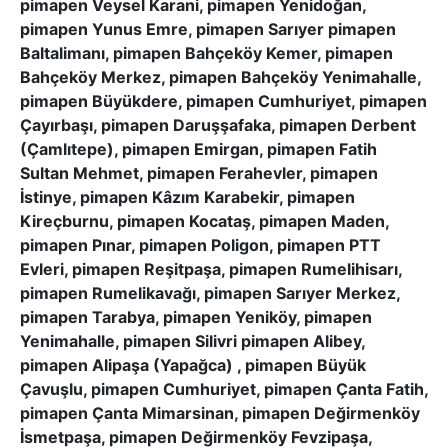
pimapen Veysel Karani, pimapen Yenidoğan,
pimapen Yunus Emre, pimapen Sarıyer pimapen
Baltalimanı, pimapen Bahçeköy Kemer, pimapen
Bahçeköy Merkez, pimapen Bahçeköy Yenimahalle,
pimapen Büyükdere, pimapen Cumhuriyet, pimapen
Çayırbaşı, pimapen Daruşşafaka, pimapen Derbent
(Çamlıtepe), pimapen Emirgan, pimapen Fatih
Sultan Mehmet, pimapen Ferahevler, pimapen
İstinye, pimapen Kâzım Karabekir, pimapen
Kireçburnu, pimapen Kocataş, pimapen Maden,
pimapen Pınar, pimapen Poligon, pimapen PTT
Evleri, pimapen Reşitpaşa, pimapen Rumelihisarı,
pimapen Rumelikavağı, pimapen Sarıyer Merkez,
pimapen Tarabya, pimapen Yeniköy, pimapen
Yenimahalle, pimapen Silivri pimapen Alibey,
pimapen Alipaşa (Yapağca) , pimapen Büyük
Çavuşlu, pimapen Cumhuriyet, pimapen Çanta Fatih,
pimapen Çanta Mimarsinan, pimapen Değirmenköy
İsmetpaşa, pimapen Değirmenköy Fevzipaşa,