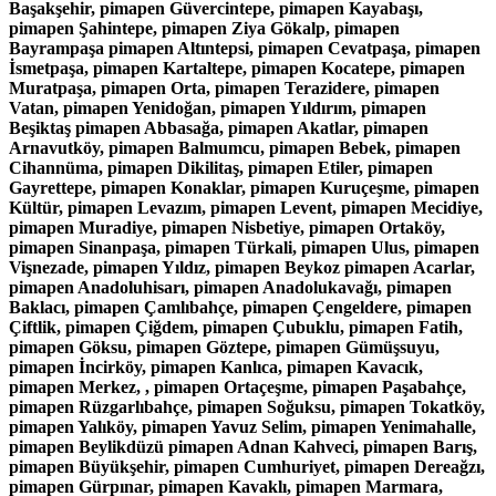
Başakşehir, pimapen Güvercintepe, pimapen Kayabaşı,
pimapen Şahintepe, pimapen Ziya Gökalp, pimapen
Bayrampaşa pimapen Altıntepsi, pimapen Cevatpaşa, pimapen
İsmetpaşa, pimapen Kartaltepe, pimapen Kocatepe, pimapen
Muratpaşa, pimapen Orta, pimapen Terazidere, pimapen
Vatan, pimapen Yenidoğan, pimapen Yıldırım, pimapen
Beşiktaş pimapen Abbasağa, pimapen Akatlar, pimapen
Arnavutköy, pimapen Balmumcu, pimapen Bebek, pimapen
Cihannüma, pimapen Dikilitaş, pimapen Etiler, pimapen
Gayrettepe, pimapen Konaklar, pimapen Kuruçeşme, pimapen
Kültür, pimapen Levazım, pimapen Levent, pimapen Mecidiye,
pimapen Muradiye, pimapen Nisbetiye, pimapen Ortaköy,
pimapen Sinanpaşa, pimapen Türkali, pimapen Ulus, pimapen
Vişnezade, pimapen Yıldız, pimapen Beykoz pimapen Acarlar,
pimapen Anadoluhisarı, pimapen Anadolukavağı, pimapen
Baklacı, pimapen Çamlıbahçe, pimapen Çengeldere, pimapen
Çiftlik, pimapen Çiğdem, pimapen Çubuklu, pimapen Fatih,
pimapen Göksu, pimapen Göztepe, pimapen Gümüşsuyu,
pimapen İncirköy, pimapen Kanlıca, pimapen Kavacık,
pimapen Merkez, , pimapen Ortaçeşme, pimapen Paşabahçe,
pimapen Rüzgarlıbahçe, pimapen Soğuksu, pimapen Tokatköy,
pimapen Yalıköy, pimapen Yavuz Selim, pimapen Yenimahalle,
pimapen Beylikdüzü pimapen Adnan Kahveci, pimapen Barış,
pimapen Büyükşehir, pimapen Cumhuriyet, pimapen Dereağzı,
pimapen Gürpınar, pimapen Kavaklı, pimapen Marmara,