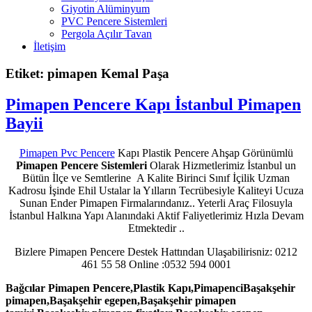
Giyotin Alüminyum
PVC Pencere Sistemleri
Pergola Açılır Tavan
İletişim
Etiket: pimapen Kemal Paşa
Pimapen Pencere Kapı İstanbul Pimapen
Bayii
Pimapen Pvc Pencere
Kapı Plastik Pencere Ahşap Görünümlü
Pimapen Pencere Sistemleri
Olarak Hizmetlerimiz İstanbul un
Bütün İlçe ve Semtlerine A Kalite Birinci Sınıf İçilik Uzman
Kadrosu İşinde Ehil Ustalar la Yılların Tecrübesiyle Kaliteyi Ucuza
Sunan Ender Pimapen Firmalarındanız.. Yeterli Araç Filosuyla
İstanbul Halkına Yapı Alanındaki Aktif Faliyetlerimiz Hızla Devam
Etmektedir ..
Bizlere Pimapen Pencere Destek Hattından Ulaşabilirisniz: 0212
461 55 58 Online :0532 594 0001
Bağcılar Pimapen Pencere,Plastik Kapı,PimapenciBaşakşehir
pimapen,Başakşehir egepen,Başakşehir pimapen