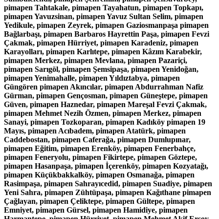
pimapen Tahtakale, pimapen Tayahatun, pimapen Topkapı,
pimapen Yavuzsinan, pimapen Yavuz Sultan Selim, pimapen
Yedikule, pimapen Zeyrek, pimapen Gaziosmanpaşa pimapen
Bağlarbaşı, pimapen Barbaros Hayrettin Paşa, pimapen Fevzi
Çakmak, pimapen Hürriyet, pimapen Karadeniz, pimapen
Karayolları, pimapen Karlıtepe, pimapen Kâzım Karabekir,
pimapen Merkez, pimapen Mevlana, pimapen Pazariçi,
pimapen Sarıgöl, pimapen Şemsipaşa, pimapen Yenidoğan,
pimapen Yenimahalle, pimapen Yıldıztabya, pimapen
Güngören pimapen Akıncılar, pimapen Abdurrahman Nafiz
Gürman, pimapen Gençosman, pimapen Güneştepe, pimapen
Güven, pimapen Haznedar, pimapen Mareşal Fevzi Çakmak,
pimapen Mehmet Nezih Özmen, pimapen Merkez, pimapen
Sanayi, pimapen Tozkoparan, pimapen Kadıköy pimapen 19
Mayıs, pimapen Acıbadem, pimapen Atatürk, pimapen
Caddebostan, pimapen Caferağa, pimapen Dumlupınar,
pimapen Eğitim, pimapen Erenköy, pimapen Fenerbahçe,
pimapen Feneryolu, pimapen Fikirtepe, pimapen Göztepe,
pimapen Hasanpaşa, pimapen İçerenköy, pimapen Kozyatağı,
pimapen Küçükbakkalköy, pimapen Osmanağa, pimapen
Rasimpaşa, pimapen Sahrayıcedid, pimapen Suadiye, pimapen
Yeni Sahra, pimapen Zühtüpaşa, pimapen Kağıthane pimapen
Çağlayan, pimapen Çeliktepe, pimapen Gültepe, pimapen
Emniyet, pimapen Gürsel, pimapen Hamidiye, pimapen
Harmantepe, pimapen Hürriyet, pimapen Mehmet Akif Ersoy,