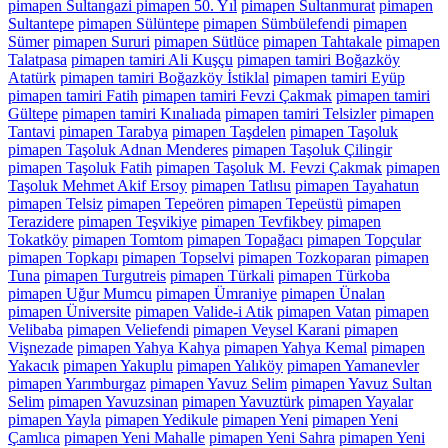
pimapen Sultangazi pimapen 50. Yıl
pimapen Sultanmurat
pimapen
Sultantepe
pimapen Sülüntepe
pimapen Sümbülefendi
pimapen
Sümer
pimapen Sururi
pimapen Sütlüce
pimapen Tahtakale
pimapen
Talatpasa
pimapen tamiri Ali Kuşçu
pimapen tamiri Boğazköy
Atatürk
pimapen tamiri Boğazköy İstiklal
pimapen tamiri Eyüp
pimapen tamiri Fatih
pimapen tamiri Fevzi Çakmak
pimapen tamiri
Gültepe
pimapen tamiri Kınalıada
pimapen tamiri Telsizler
pimapen
Tantavi
pimapen Tarabya
pimapen Taşdelen
pimapen Taşoluk
pimapen Taşoluk Adnan Menderes
pimapen Taşoluk Çilingir
pimapen Taşoluk Fatih
pimapen Taşoluk M. Fevzi Çakmak
pimapen
Taşoluk Mehmet Akif Ersoy
pimapen Tatlısu
pimapen Tayahatun
pimapen Telsiz
pimapen Tepeören
pimapen Tepeüstü
pimapen
Terazidere
pimapen Teşvikiye
pimapen Tevfikbey
pimapen
Tokatköy
pimapen Tomtom
pimapen Topağacı
pimapen Topçular
pimapen Topkapı
pimapen Topselvi
pimapen Tozkoparan
pimapen
Tuna
pimapen Turgutreis
pimapen Türkali
pimapen Türkoba
pimapen Uğur Mumcu
pimapen Ümraniye
pimapen Ünalan
pimapen Üniversite
pimapen Valide-i Atik
pimapen Vatan
pimapen
Velibaba
pimapen Veliefendi
pimapen Veysel Karani
pimapen
Vişnezade
pimapen Yahya Kahya
pimapen Yahya Kemal
pimapen
Yakacık
pimapen Yakuplu
pimapen Yalıköy
pimapen Yamanevler
pimapen Yarımburgaz
pimapen Yavuz Selim
pimapen Yavuz Sultan
Selim
pimapen Yavuzsinan
pimapen Yavuztürk
pimapen Yayalar
pimapen Yayla
pimapen Yedikule
pimapen Yeni
pimapen Yeni
Çamlıca
pimapen Yeni Mahalle
pimapen Yeni Sahra
pimapen Yeni