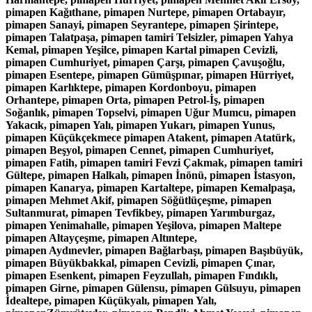
pimapen Kağıthane, pimapen Nurtepe, pimapen Ortabayır,
pimapen Sanayi, pimapen Seyrantepe, pimapen Şirintepe,
pimapen Talatpaşa, pimapen tamiri Telsizler, pimapen Yahya
Kemal, pimapen Yeşilce, pimapen Kartal pimapen Cevizli,
pimapen Cumhuriyet, pimapen Çarşı, pimapen Çavuşoğlu,
pimapen Esentepe, pimapen Gümüşpınar, pimapen Hürriyet,
pimapen Karlıktepe, pimapen Kordonboyu, pimapen
Orhantepe, pimapen Orta, pimapen Petrol-İş, pimapen
Soğanlık, pimapen Topselvi, pimapen Uğur Mumcu, pimapen
Yakacık, pimapen Yalı, pimapen Yukarı, pimapen Yunus,
pimapen Küçükçekmece pimapen Atakent, pimapen Atatürk,
pimapen Beşyol, pimapen Cennet, pimapen Cumhuriyet,
pimapen Fatih, pimapen tamiri Fevzi Çakmak, pimapen tamiri
Gültepe, pimapen Halkalı, pimapen İnönü, pimapen İstasyon,
pimapen Kanarya, pimapen Kartaltepe, pimapen Kemalpaşa,
pimapen Mehmet Akif, pimapen Söğütlüçeşme, pimapen
Sultanmurat, pimapen Tevfikbey, pimapen Yarımburgaz,
pimapen Yenimahalle, pimapen Yeşilova, pimapen Maltepe
pimapen Altayçeşme, pimapen Altıntepe,
pimapen Aydınevler, pimapen Bağlarbaşı, pimapen Başıbüyük,
pimapen Büyükbakkal, pimapen Cevizli, pimapen Çınar,
pimapen Esenkent, pimapen Feyzullah, pimapen Fındıklı,
pimapen Girne, pimapen Gülensu, pimapen Gülsuyu, pimapen
İdealtepe, pimapen Küçükyalı, pimapen Yalı,