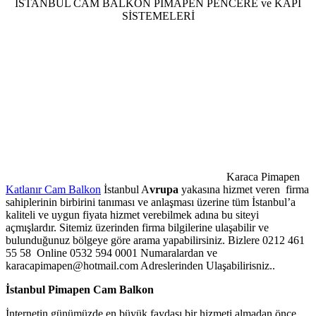
İSTANBUL CAM BALKON PİMAPEN PENCERE ve KAPI
SİSTEMELERİ
Karaca Pimapen
Katlanır Cam Balkon
İstanbul A
vrupa
yakasına hizmet veren firma
sahiplerinin birbirini tanıması ve anlaşması üzerine tüm İstanbul’a
kaliteli ve uygun fiyata hizmet verebilmek adına bu siteyi
açmışlardır. Sitemiz üzerinden firma bilgilerine ulaşabilir ve
bulunduğunuz bölgeye göre arama yapabilirsiniz. Bizlere 0212 461
55 58 Online 0532 594 0001 Numaralardan ve
karacapimapen@hotmail.com Adreslerinden Ulaşabilirisniz..
İstanbul Pimapen Cam Balkon
İnternetin günümüzde en büyük faydası bir hizmeti almadan önce