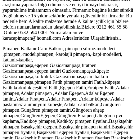
araştırma yaparak bilgi edinmek ve en iyi firmayı bularak iş
yaptırabilme imkanınızın olmasıdır. Firmamız bugüne kadar sürekli
övgü almış ve 15 yıldır sektörde yer alan güvenilir bir firmadır. Bu
nedenle hem A kalite malzeme hemde A kalite işçilik için bizlere
telefon numaralarımızdan ulaşabilirsiniz.Bizlere 0212 461 55 58
Online 0532 594 0001 Numaralardan ve
karacapimapen@hotmail.com Adreslerinden Ulaşabilirisniz..
Pimapen Katlanır Cam Balkon, pimapen sürme-modelleri
,pimapen,-modelipimapen,-karolajli pimapen,-kapi-modelleri,
katlanir-kapilar,
Gaziosmanpaşa,egepen Gaziosmanpaşa,fıratpen
Gaziosmanpaşa,egepen tamiri Gaziosmanpaşa,küpeşte
Gaziosmanpaşa,korkuluk Gaziosmanpaşa,cam balkon
Gaziosmanpaşa,pimapen Fatih,pimapen tamiri Fatih,küpeşte
Fatih,korkuluk çeşitleri Fatih,Egepen Fatih,Fıratpen Fatih,Adalar
pimapen,Adalar pimapen ,Adalar Egepen,Adalar Egepen
tamiri,Adalar Fıratpen,Adalar Fıratpen ,Adalar küpeşte,Adalar
paslanmaz alüminyum küpeşte,Adalar cambalkon,Güngören
pimapen,Güngören pimapen tamiri,Güngören ahşap
pimapen,GüngörenEgepen,Güngören Fıratpen,Güngören pvc
kaplama,Kadıköy pimapen,Kadıköy pimapen fiyatları,Başaktşehir
pimapen,Başakşehir egepen,Başakşehir pimapen tamiri,Başakşehir
pimapen fiyatları,Başakşehir egepen fiyatları,Başakşehir Egepen
tamiri,Başakşehir Fıratpen,Başakşehir Fıratpen fiyatları,Başakşehir