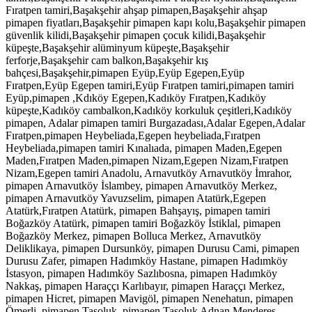
Fıratpen tamiri,Başakşehir ahşap pimapen,Başakşehir ahşap
pimapen fiyatları,Başakşehir pimapen kapı kolu,Başakşehir pimapen
güvenlik kilidi,Başakşehir pimapen çocuk kilidi,Başakşehir
küpeşte,Başakşehir alüminyum küpeşte,Başakşehir
ferforje,Başakşehir cam balkon,Başakşehir kış
bahçesi,Başakşehir,pimapen Eyüp,Eyüp Egepen,Eyüp
Fıratpen,Eyüp Egepen tamiri,Eyüp Fıratpen tamiri,pimapen tamiri
Eyüp,pimapen ,Kdıköy Egepen,Kadıköy Fıratpen,Kadıköy
küpeşte,Kadıköy cambalkon,Kadıköy korkuluk çeşitleri,Kadıköy
pimapen, Adalar pimapen tamiri Burgazadası,Adalar Egepen,Adalar
Fıratpen,pimapen Heybeliada,Egepen heybeliada,Fıratpen
Heybeliada,pimapen tamiri Kınalıada, pimapen Maden,Egepen
Maden,Fıratpen Maden,pimapen Nizam,Egepen Nizam,Fıratpen
Nizam,Egepen tamiri Anadolu, Arnavutköy Arnavutköy İmrahor,
pimapen Arnavutköy İslambey, pimapen Arnavutköy Merkez,
pimapen Arnavutköy Yavuzselim, pimapen Atatürk,Egepen
Atatürk,Fıratpen Atatürk, pimapen Bahşayış, pimapen tamiri
Boğazköy Atatürk, pimapen tamiri Boğazköy İstiklal, pimapen
Boğazköy Merkez, pimapen Bolluca Merkez, Arnavutköy
Deliklikaya, pimapen Dursunköy, pimapen Durusu Cami, pimapen
Durusu Zafer, pimapen Hadımköy Hastane, pimapen Hadımköy
İstasyon, pimapen Hadımköy Sazlıbosna, pimapen Hadımköy
Nakkaş, pimapen Haraççı Karlıbayır, pimapen Haraççı Merkez,
pimapen Hicret, pimapen Mavigöl, pimapen Nenehatun, pimapen
Ömerli, pimapen Taşoluk, pimapen Taşoluk Adnan Menderes,