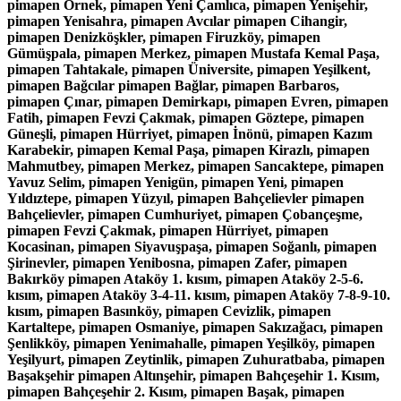
pimapen Örnek, pimapen Yeni Çamlıca, pimapen Yenişehir,
pimapen Yenisahra, pimapen Avcılar pimapen Cihangir,
pimapen Denizköşkler, pimapen Firuzköy, pimapen
Gümüşpala, pimapen Merkez, pimapen Mustafa Kemal Paşa,
pimapen Tahtakale, pimapen Üniversite, pimapen Yeşilkent,
pimapen Bağcılar pimapen Bağlar, pimapen Barbaros,
pimapen Çınar, pimapen Demirkapı, pimapen Evren, pimapen
Fatih, pimapen Fevzi Çakmak, pimapen Göztepe, pimapen
Güneşli, pimapen Hürriyet, pimapen İnönü, pimapen Kazım
Karabekir, pimapen Kemal Paşa, pimapen Kirazlı, pimapen
Mahmutbey, pimapen Merkez, pimapen Sancaktepe, pimapen
Yavuz Selim, pimapen Yenigün, pimapen Yeni, pimapen
Yıldıztepe, pimapen Yüzyıl, pimapen Bahçelievler pimapen
Bahçelievler, pimapen Cumhuriyet, pimapen Çobançeşme,
pimapen Fevzi Çakmak, pimapen Hürriyet, pimapen
Kocasinan, pimapen Siyavuşpaşa, pimapen Soğanlı, pimapen
Şirinevler, pimapen Yenibosna, pimapen Zafer, pimapen
Bakırköy pimapen Ataköy 1. kısım, pimapen Ataköy 2-5-6.
kısım, pimapen Ataköy 3-4-11. kısım, pimapen Ataköy 7-8-9-10.
kısım, pimapen Basınköy, pimapen Cevizlik, pimapen
Kartaltepe, pimapen Osmaniye, pimapen Sakızağacı, pimapen
Şenlikköy, pimapen Yenimahalle, pimapen Yeşilköy, pimapen
Yeşilyurt, pimapen Zeytinlik, pimapen Zuhuratbaba, pimapen
Başakşehir pimapen Altınşehir, pimapen Bahçeşehir 1. Kısım,
pimapen Bahçeşehir 2. Kısım, pimapen Başak, pimapen