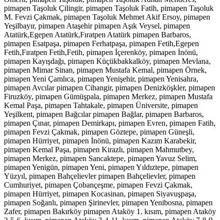
pimapen Taşoluk Çilingir, pimapen Taşoluk Fatih, pimapen Taşoluk
M. Fevzi Çakmak, pimapen Taşoluk Mehmet Akif Ersoy, pimapen
Yeşilbayır, pimapen Ataşehir pimapen Aşık Veysel, pimapen
Atatürk,Egepen Atatürk,Fıratpen Atatürk pimapen Barbaros,
pimapen Esatpaşa, pimapen Ferhatpaşa, pimapen Fetih,Egepen
Fetih,Fıratpen Fetih,Fetih, pimapen İçerenköy, pimapen İnönü,
pimapen Kayışdağı, pimapen Küçükbakkalköy, pimapen Mevlana,
pimapen Mimar Sinan, pimapen Mustafa Kemal, pimapen Örnek,
pimapen Yeni Çamlıca, pimapen Yenişehir, pimapen Yenisahra,
pimapen Avcılar pimapen Cihangir, pimapen Denizköşkler, pimapen
Firuzköy, pimapen Gümüşpala, pimapen Merkez, pimapen Mustafa
Kemal Paşa, pimapen Tahtakale, pimapen Üniversite, pimapen
Yeşilkent, pimapen Bağcılar pimapen Bağlar, pimapen Barbaros,
pimapen Çınar, pimapen Demirkapı, pimapen Evren, pimapen Fatih,
pimapen Fevzi Çakmak, pimapen Göztepe, pimapen Güneşli,
pimapen Hürriyet, pimapen İnönü, pimapen Kazım Karabekir,
pimapen Kemal Paşa, pimapen Kirazlı, pimapen Mahmutbey,
pimapen Merkez, pimapen Sancaktepe, pimapen Yavuz Selim,
pimapen Yenigün, pimapen Yeni, pimapen Yıldıztepe, pimapen
Yüzyıl, pimapen Bahçelievler pimapen Bahçelievler, pimapen
Cumhuriyet, pimapen Çobançeşme, pimapen Fevzi Çakmak,
pimapen Hürriyet, pimapen Kocasinan, pimapen Siyavuşpaşa,
pimapen Soğanlı, pimapen Şirinevler, pimapen Yenibosna, pimapen
Zafer, pimapen Bakırköy pimapen Ataköy 1. kısım, pimapen Ataköy