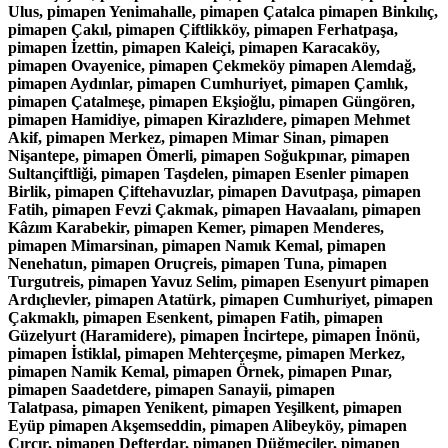
Ulus, pimapen Yenimahalle, pimapen Çatalca pimapen Binkılıç,
pimapen Çakıl, pimapen Çiftlikköy, pimapen Ferhatpaşa,
pimapen İzettin, pimapen Kaleiçi, pimapen Karacaköy,
pimapen Ovayenice, pimapen Çekmeköy pimapen Alemdağ,
pimapen Aydınlar, pimapen Cumhuriyet, pimapen Çamlık,
pimapen Çatalmeşe, pimapen Ekşioğlu, pimapen Güngören,
pimapen Hamidiye, pimapen Kirazlıdere, pimapen Mehmet
Akif, pimapen Merkez, pimapen Mimar Sinan, pimapen
Nişantepe, pimapen Ömerli, pimapen Soğukpınar, pimapen
Sultançiftliği, pimapen Taşdelen, pimapen Esenler pimapen
Birlik, pimapen Çiftehavuzlar, pimapen Davutpaşa, pimapen
Fatih, pimapen Fevzi Çakmak, pimapen Havaalanı, pimapen
Kâzım Karabekir, pimapen Kemer, pimapen Menderes,
pimapen Mimarsinan, pimapen Namık Kemal, pimapen
Nenehatun, pimapen Oruçreis, pimapen Tuna, pimapen
Turgutreis, pimapen Yavuz Selim, pimapen Esenyurt pimapen
Ardıçlıevler, pimapen Atatürk, pimapen Cumhuriyet, pimapen
Çakmaklı, pimapen Esenkent, pimapen Fatih, pimapen
Güzelyurt (Haramidere), pimapen İncirtepe, pimapen İnönü,
pimapen İstiklal, pimapen Mehterçeşme, pimapen Merkez,
pimapen Namik Kemal, pimapen Örnek, pimapen Pınar,
pimapen Saadetdere, pimapen Sanayii, pimapen
Talatpasa, pimapen Yenikent, pimapen Yeşilkent, pimapen
Eyüp pimapen Akşemseddin, pimapen Alibeyköy, pimapen
Çırçır, pimapen Defterdar, pimapen Düğmeciler, pimapen