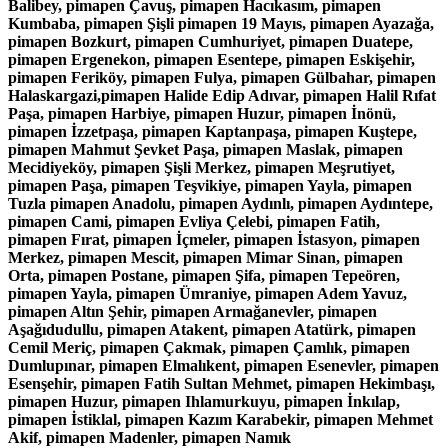
Balibey, pimapen Çavuş, pimapen Hacıkasım, pimapen
Kumbaba, pimapen Şişli pimapen 19 Mayıs, pimapen Ayazağa,
pimapen Bozkurt, pimapen Cumhuriyet, pimapen Duatepe,
pimapen Ergenekon, pimapen Esentepe, pimapen Eskişehir,
pimapen Feriköy, pimapen Fulya, pimapen Gülbahar, pimapen
Halaskargazi,pimapen Halide Edip Adıvar, pimapen Halil Rıfat
Paşa, pimapen Harbiye, pimapen Huzur, pimapen İnönü,
pimapen İzzetpaşa, pimapen Kaptanpaşa, pimapen Kuştepe,
pimapen Mahmut Şevket Paşa, pimapen Maslak, pimapen
Mecidiyeköy, pimapen Şişli Merkez, pimapen Meşrutiyet,
pimapen Paşa, pimapen Teşvikiye, pimapen Yayla, pimapen
Tuzla pimapen Anadolu, pimapen Aydınlı, pimapen Aydıntepe,
pimapen Cami, pimapen Evliya Çelebi, pimapen Fatih,
pimapen Fırat, pimapen İçmeler, pimapen İstasyon, pimapen
Merkez, pimapen Mescit, pimapen Mimar Sinan, pimapen
Orta, pimapen Postane, pimapen Şifa, pimapen Tepeören,
pimapen Yayla, pimapen Ümraniye, pimapen Adem Yavuz,
pimapen Altın Şehir, pimapen Armağanevler, pimapen
Aşağıdudullu, pimapen Atakent, pimapen Atatürk, pimapen
Cemil Meriç, pimapen Çakmak, pimapen Çamlık, pimapen
Dumlupınar, pimapen Elmalıkent, pimapen Esenevler, pimapen
Esenşehir, pimapen Fatih Sultan Mehmet, pimapen Hekimbaşı,
pimapen Huzur, pimapen Ihlamurkuyu, pimapen İnkılap,
pimapen İstiklal, pimapen Kazım Karabekir, pimapen Mehmet
Akif, pimapen Madenler, pimapen Namık