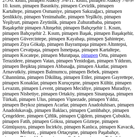
2-5-6. kısım, pimapen Ataköy 3-4-11. kısım, pimapen Ataköy 7-8-9-
10. kısım, pimapen Basınköy, pimapen Cevizlik, pimapen
Kartaltepe, pimapen Osmaniye, pimapen Sakızağacı, pimapen
Şenlikköy, pimapen Yenimahalle, pimapen Yeşilköy, pimapen
Yeşilyurt, pimapen Zeytinlik, pimapen Zuhuratbaba, pimapen
Başakşehir pimapen Altınşehir, pimapen Bahçeşehir 1. Kısım,
pimapen Bahçeşehir 2. Kısım, pimapen Başak, pimapen Başakşehir,
pimapen Güvercintepe, pimapen Kayabaşı, pimapen Şahintepe,
pimapen Ziya Gökalp, pimapen Bayrampaşa pimapen Altıntepsi,
pimapen Cevatpaşa, pimapen İsmetpaşa, pimapen Kartaltepe,
pimapen Kocatepe, pimapen Muratpaşa,
pimapen
Orta, pimapen
Terazidere, pimapen Vatan, pimapen Yenidoğan, pimapen Yıldırım,
pimapen Beşiktaş pimapen Abbasağa, pimapen Akatlar, pimapen
Arnavutköy, pimapen Balmumcu, pimapen Bebek, pimapen
Cihannüma, pimapen Dikilitaş, pimapen Etiler, pimapen Gayrettepe,
pimapen Konaklar, pimapen Kuruçeşme, pimapen Kültür, pimapen
Levazım, pimapen Levent, pimapen Mecidiye, pimapen Muradiye,
pimapen Nisbetiye, pimapen Ortaköy, pimapen Sinanpaşa, pimapen
Türkali, pimapen Ulus, pimapen Vişnezade, pimapen Yıldız,
pimapen Beykoz pimapen Acarlar, pimapen Anadoluhisarı, pimapen
Anadolukavağı, pimapen Baklacı, pimapen Çamlıbahçe, pimapen
Çengeldere, pimapen Çiftlik, pimapen Çiğdem, pimapen Çubuklu,
pimapen Fatih, pimapen Göksu, pimapen Göztepe, pimapen
Gümüşsuyu, pimapen İncirköy, pimapen Kanlıca, pimapen Kavacık,
pimapen Merkez, , pimapen Ortaçeşme, pimapen Paşabahçe,