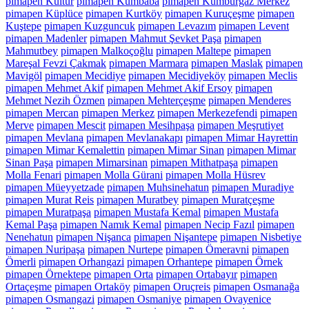
pimapen Kültür
pimapen Kumbaba
pimapen Kumburgaz Merkez
pimapen Küplüce
pimapen Kurtköy
pimapen Kuruçeşme
pimapen
Kuştepe
pimapen Kuzguncuk
pimapen Levazım
pimapen Levent
pimapen Madenler
pimapen Mahmut Şevket Paşa
pimapen
Mahmutbey
pimapen Malkoçoğlu
pimapen Maltepe
pimapen
Mareşal Fevzi Çakmak
pimapen Marmara
pimapen Maslak
pimapen
Mavigöl
pimapen Mecidiye
pimapen Mecidiyeköy
pimapen Meclis
pimapen Mehmet Akif
pimapen Mehmet Akif Ersoy
pimapen
Mehmet Nezih Özmen
pimapen Mehterçeşme
pimapen Menderes
pimapen Mercan
pimapen Merkez
pimapen Merkezefendi
pimapen
Merve
pimapen Mescit
pimapen Mesihpaşa
pimapen Meşrutiyet
pimapen Mevlana
pimapen Mevlanakapı
pimapen Mimar Hayrettin
pimapen Mimar Kemalettin
pimapen Mimar Sinan
pimapen Mimar
Sinan Paşa
pimapen Mimarsinan
pimapen Mithatpaşa
pimapen
Molla Fenari
pimapen Molla Gürani
pimapen Molla Hüsrev
pimapen Müeyyetzade
pimapen Muhsinehatun
pimapen Muradiye
pimapen Murat Reis
pimapen Muratbey
pimapen Muratçeşme
pimapen Muratpaşa
pimapen Mustafa Kemal
pimapen Mustafa
Kemal Paşa
pimapen Namık Kemal
pimapen Necip Fazıl
pimapen
Nenehatun
pimapen Nişanca
pimapen Nişantepe
pimapen Nisbetiye
pimapen Nuripaşa
pimapen Nurtepe
pimapen Ömeravni
pimapen
Ömerli
pimapen Orhangazi
pimapen Orhantepe
pimapen Örnek
pimapen Örnektepe
pimapen Orta
pimapen Ortabayır
pimapen
Ortaçeşme
pimapen Ortaköy
pimapen Oruçreis
pimapen Osmanağa
pimapen Osmangazi
pimapen Osmaniye
pimapen Ovayenice