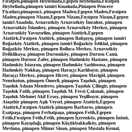
Fıratpen,pimapen Heybeliada,Egepen heybeliada,Fıratpen
Heybeliada,pimapen tamiri Kınalıada,Pimapen Pencere
Fiyatları,pimapenci, pimapen Maden,Egepen Maden,Fıratpen
Maden,pimapen Nizam,Egepen Nizam,Fıratpen Nizam,Egepen
tamiri Anadolu, Arnavutköy Arnavutköy İmrahor, pimapen
Arnavutköy İslambey, pimapen Arnavutköy Merkez, pimapen
Arnavutköy Yavuzselim, pimapen Atatürk,Egepen
Atatürk,Fıratpen Atatürk, pimapen Bahşayış, pimapen tamiri
Boğazköy Atatürk, pimapen tamiri Boğazköy İstiklal, pimapen
Boğazköy Merkez, pimapen Bolluca Merkez, Arnavutköy
Deliklikaya, pimapen Dursunköy, pimapen Durusu Cami,
pimapen Durusu Zafer, pimapen Hadımköy Hastane, pimapen
Hadımköy İstasyon, pimapen Hadımköy Sazlıbosna, pimapen
Hadımköy Nakkaş, pimapen Haraççı Karlıbayır, pimapen
Haraççı Merkez, pimapen Hicret, pimapen Mavigöl, pimapen
Nenehatun, pimapen Ömerli, pimapen Taşoluk, pimapen
Taşoluk Adnan Menderes, pimapen Taşoluk Çilingir, pimapen
Taşoluk Fatih, pimapen Taşoluk M. Fevzi Çakmak, pimapen
Taşoluk Mehmet Akif Ersoy, pimapen Yeşilbayır, pimapen
Ataşehir pimapen Aşık Veysel, pimapen Atatürk,Egepen
Atatürk,Fıratpen Atatürk pimapen Barbaros, pimapen
Esatpaşa, pimapen Ferhatpaşa, pimapen Fetih,Egepen
Fetih,Fıratpen Fetih,Fetih, pimapen İçerenköy, pimapen İnönü,
pimapen Kayışdağı, pimapen Küçükbakkalköy, pimapen
Mevlana, pimapen Mimar Sinan, pimapen Mustafa Kemal,