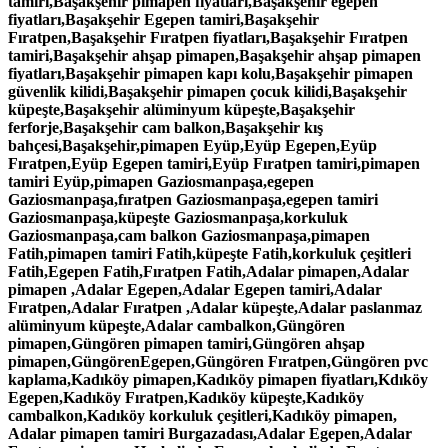
tamiri,Başakşehir pimapen fiyatları,Başakşehir egepen
fiyatları,Başakşehir Egepen tamiri,Başakşehir
Fıratpen,Başakşehir Fıratpen fiyatları,Başakşehir Fıratpen
tamiri,Başakşehir ahşap pimapen,Başakşehir ahşap pimapen
fiyatları,Başakşehir pimapen kapı kolu,Başakşehir pimapen
güvenlik kilidi,Başakşehir pimapen çocuk kilidi,Başakşehir
küpeşte,Başakşehir alüminyum küpeşte,Başakşehir
ferforje,Başakşehir cam balkon,Başakşehir kış
bahçesi,Başakşehir,pimapen Eyüp,Eyüp Egepen,Eyüp
Fıratpen,Eyüp Egepen tamiri,Eyüp Fıratpen tamiri,pimapen
tamiri Eyüp,pimapen Gaziosmanpaşa,egepen
Gaziosmanpaşa,fıratpen Gaziosmanpaşa,egepen tamiri
Gaziosmanpaşa,küpeşte Gaziosmanpaşa,korkuluk
Gaziosmanpaşa,cam balkon Gaziosmanpaşa,pimapen
Fatih,pimapen tamiri Fatih,küpeşte Fatih,korkuluk çeşitleri
Fatih,Egepen Fatih,Fıratpen Fatih,Adalar pimapen,Adalar
pimapen ,Adalar Egepen,Adalar Egepen tamiri,Adalar
Fıratpen,Adalar Fıratpen ,Adalar küpeşte,Adalar paslanmaz
alüminyum küpeşte,Adalar cambalkon,Güngören
pimapen,Güngören pimapen tamiri,Güngören ahşap
pimapen,GüngörenEgepen,Güngören Fıratpen,Güngören pvc
kaplama,Kadıköy pimapen,Kadıköy pimapen fiyatları,Kdıköy
Egepen,Kadıköy Fıratpen,Kadıköy küpeşte,Kadıköy
cambalkon,Kadıköy korkuluk çeşitleri,Kadıköy pimapen,
Adalar pimapen tamiri Burgazadası,Adalar Egepen,Adalar