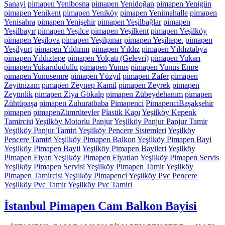
Sanayi
pimapen Yenibosna
pimapen Yenidoğan
pimapen Yenigün
pimapen Yenikent
pimapen Yeniköy
pimapen Yenimahalle
pimapen
Yenisahra
pimapen Yenişehir
pimapen Yeşilbağlar
pimapen
Yeşilbayır
pimapen Yeşilce
pimapen Yeşilkent
pimapen Yeşilköy
pimapen Yeşilova
pimapen Yeşilpınar
pimapen Yeşiltepe.
pimapen
Yeşilyurt
pimapen Yıldırım
pimapen Yıldız
pimapen Yıldıztabya
pimapen Yıldıztepe
pimapen Yolçatı (Gelevri)
pimapen Yukarı
pimapen Yukarıdudullu
pimapen Yunus
pimapen Yunus Emre
pimapen Yunusemre
pimapen Yüzyıl
pimapen Zafer
pimapen
Zeyitnizam
pimapen Zeynep Kamil
pimapen Zeyrek
pimapen
Zeytinlik
pimapen Ziya Gökalp
pimapen Zübeydehanım
pimapen
Zühtüpaşa
pimapen Zuhuratbaba
Pimapenci
PimapenciBaşakşehir
pimapen
pimapenZümrütevler
Plastik Kapı
Yeşilköy Kepenk
Tamircisi
Yeşilköy Motorlu Panjur
Yeşilköy Panjur Panjur Tamir
Yeşilköy Panjur Tamiri
Yeşilköy Pencere Sistemleri
Yeşilköy
Pencere Tamiri
Yeşilköy Pimapen Balkon
Yeşilköy Pimapen Bayi
Yeşilköy Pimapen Bayii
Yeşilköy Pimapen Bayileri
Yeşilköy
Pimapen Fiyatı
Yeşilköy Pimapen Fiyatları
Yeşilköy Pimapen Servis
Yeşilköy Pimapen Servisi
Yeşilköy Pimapen Tamir
Yeşilköy
Pimapen Tamircisi
Yeşilköy Pimapenci
Yeşilköy Pvc Pencere
Yeşilköy Pvc Tamir
Yeşilköy Pvc Tamiri
İstanbul Pimapen Cam Balkon Bayisi