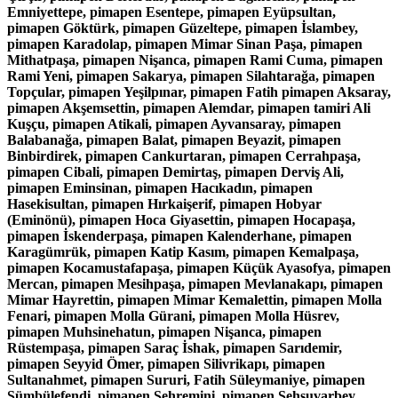
Emniyettepe, pimapen Esentepe, pimapen Eyüpsultan,
pimapen Göktürk, pimapen Güzeltepe, pimapen İslambey,
pimapen Karadolap, pimapen Mimar Sinan Paşa, pimapen
Mithatpaşa, pimapen Nişanca, pimapen Rami Cuma, pimapen
Rami Yeni, pimapen Sakarya, pimapen Silahtarağa, pimapen
Topçular, pimapen Yeşilpınar, pimapen Fatih pimapen Aksaray,
pimapen Akşemsettin, pimapen Alemdar, pimapen tamiri Ali
Kuşçu, pimapen Atikali, pimapen Ayvansaray, pimapen
Balabanağa, pimapen Balat, pimapen Beyazit, pimapen
Binbirdirek, pimapen Cankurtaran, pimapen Cerrahpaşa,
pimapen Cibali, pimapen Demirtaş, pimapen Derviş Ali,
pimapen Eminsinan, pimapen Hacıkadın, pimapen
Hasekisultan, pimapen Hırkaişerif, pimapen Hobyar
(Eminönü), pimapen Hoca Giyasettin, pimapen Hocapaşa,
pimapen İskenderpaşa, pimapen Kalenderhane, pimapen
Karagümrük, pimapen Katip Kasım, pimapen Kemalpaşa,
pimapen Kocamustafapaşa, pimapen Küçük Ayasofya, pimapen
Mercan, pimapen Mesihpaşa, pimapen Mevlanakapı, pimapen
Mimar Hayrettin, pimapen Mimar Kemalettin, pimapen Molla
Fenari, pimapen Molla Gürani, pimapen Molla Hüsrev,
pimapen Muhsinehatun, pimapen Nişanca, pimapen
Rüstempaşa, pimapen Saraç İshak, pimapen Sarıdemir,
pimapen Seyyid Ömer, pimapen Silivrikapı, pimapen
Sultanahmet, pimapen Sururi, Fatih Süleymaniye, pimapen
Sümbülefendi, pimapen Şehremini, pimapen Şehsuvarbey,