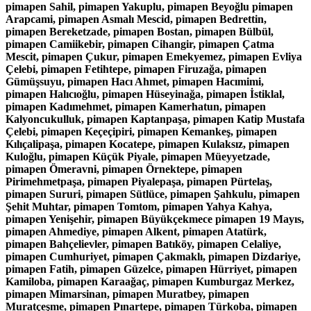
pimapen Sahil, pimapen Yakuplu, pimapen Beyoğlu pimapen
Arapcami, pimapen Asmalı Mescid, pimapen Bedrettin,
pimapen Bereketzade, pimapen Bostan, pimapen Bülbül,
pimapen Camiikebir, pimapen Cihangir, pimapen Çatma
Mescit, pimapen Çukur, pimapen Emekyemez, pimapen Evliya
Çelebi, pimapen Fetihtepe, pimapen Firuzağa, pimapen
Gümüşsuyu, pimapen Hacı Ahmet, pimapen Hacımimi,
pimapen Halıcıoğlu, pimapen Hüseyinağa, pimapen İstiklal,
pimapen Kadımehmet, pimapen Kamerhatun, pimapen
Kalyoncukulluk, pimapen Kaptanpaşa, pimapen Katip Mustafa
Çelebi, pimapen Keçeçipiri, pimapen Kemankeş, pimapen
Kılıçalipaşa, pimapen Kocatepe, pimapen Kulaksız, pimapen
Kuloğlu, pimapen Küçük Piyale, pimapen Müeyyetzade,
pimapen Ömeravni, pimapen Örnektepe, pimapen
Pirimehmetpaşa, pimapen Piyalepaşa, pimapen Pürtelaş,
pimapen Sururi, pimapen Sütlüce, pimapen Şahkulu, pimapen
Şehit Muhtar, pimapen Tomtom, pimapen Yahya Kahya,
pimapen Yenişehir, pimapen Büyükçekmece pimapen 19 Mayıs,
pimapen Ahmediye, pimapen Alkent, pimapen Atatürk,
pimapen Bahçelievler, pimapen Batıköy, pimapen Celaliye,
pimapen Cumhuriyet, pimapen Çakmaklı, pimapen Dizdariye,
pimapen Fatih, pimapen Güzelce, pimapen Hürriyet, pimapen
Kamiloba, pimapen Karaağaç, pimapen Kumburgaz Merkez,
pimapen Mimarsinan, pimapen Muratbey, pimapen
Muratçeşme, pimapen Pınartepe, pimapen Türkoba, pimapen