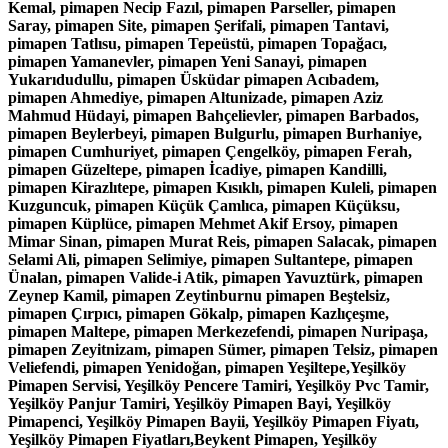
Kemal, pimapen Necip Fazıl, pimapen Parseller, pimapen
Saray, pimapen Site, pimapen Şerifali, pimapen Tantavi,
pimapen Tatlısu, pimapen Tepeüstü, pimapen Topağacı,
pimapen Yamanevler, pimapen Yeni Sanayi, pimapen
Yukarıdudullu, pimapen Üsküdar pimapen Acıbadem,
pimapen Ahmediye, pimapen Altunizade, pimapen Aziz
Mahmud Hüdayi, pimapen Bahçelievler, pimapen Barbados,
pimapen Beylerbeyi, pimapen Bulgurlu, pimapen Burhaniye,
pimapen Cumhuriyet, pimapen Çengelköy, pimapen Ferah,
pimapen Güzeltepe, pimapen İcadiye, pimapen Kandilli,
pimapen Kirazlıtepe, pimapen Kısıklı, pimapen Kuleli, pimapen
Kuzguncuk, pimapen Küçük Çamlıca, pimapen Küçüksu,
pimapen Küplüce, pimapen Mehmet Akif Ersoy, pimapen
Mimar Sinan, pimapen Murat Reis, pimapen Salacak, pimapen
Selami Ali, pimapen Selimiye, pimapen Sultantepe, pimapen
Ünalan, pimapen Valide-i Atik, pimapen Yavuztürk, pimapen
Zeynep Kamil, pimapen Zeytinburnu pimapen Beştelsiz,
pimapen Çırpıcı, pimapen Gökalp, pimapen Kazlıçeşme,
pimapen Maltepe, pimapen Merkezefendi, pimapen Nuripaşa,
pimapen Zeyitnizam, pimapen Sümer, pimapen Telsiz, pimapen
Veliefendi, pimapen Yenidoğan, pimapen Yeşiltepe,Yeşilköy
Pimapen Servisi, Yeşilköy Pencere Tamiri, Yeşilköy Pvc Tamir,
Yeşilköy Panjur Tamiri, Yeşilköy Pimapen Bayi, Yeşilköy
Pimapenci, Yeşilköy Pimapen Bayii, Yeşilköy Pimapen Fiyatı,
Yeşilköy Pimapen Fiyatları,Beykent Pimapen, Yeşilköy