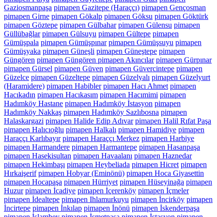
Gaziosmanpaşa
pimapen Gazitepe (Haraççı)
pimapen Gençosman
pimapen Girne
pimapen Gökalp
pimapen Göksu
pimapen Göktürk
pimapen Göztepe
pimapen Gülbahar
pimapen Gülensu
pimapen
Güllübağlar
pimapen Gülsuyu
pimapen Gültepe
pimapen
Gümüşpala
pimapen Gümüşpınar
pimapen Gümüşsuyu
pimapen
Gümüşyaka
pimapen Güneşli
pimapen Güneştepe
pimapen
Güngören
pimapen Güngören pimapen Akıncılar
pimapen Gürpınar
pimapen Gürsel
pimapen Güven
pimapen Güvercintepe
pimapen
Güzelce
pimapen Güzeltepe
pimapen Güzelyalı
pimapen Güzelyurt
(Haramidere)
pimapen Habibler
pimapen Hacı Ahmet
pimapen
Hacıkadın
pimapen Hacıkasım
pimapen Hacımimi
pimapen
Hadımköy Hastane
pimapen Hadımköy İstasyon
pimapen
Hadımköy Nakkaş
pimapen Hadımköy Sazlıbosna
pimapen
Halaskargazi
pimapen Halide Edip Adıvar
pimapen Halil Rıfat Paşa
pimapen Halıcıoğlu
pimapen Halkalı
pimapen Hamidiye
pimapen
Haraççı Karlıbayır
pimapen Haraççı Merkez
pimapen Harbiye
pimapen Harmandere
pimapen Harmantepe
pimapen Hasanpaşa
pimapen Hasekisultan
pimapen Havaalanı
pimapen Haznedar
pimapen Hekimbaşı
pimapen Heybeliada
pimapen Hicret
pimapen
Hırkaişerif
pimapen Hobyar (Eminönü)
pimapen Hoca Giyasettin
pimapen Hocapaşa
pimapen Hürriyet
pimapen Hüseyinağa
pimapen
Huzur
pimapen İcadiye
pimapen İçerenköy
pimapen İçmeler
pimapen İdealtepe
pimapen Ihlamurkuyu
pimapen İncirköy
pimapen
İncirtepe
pimapen İnkılap
pimapen İnönü
pimapen İskenderpaşa
pimapen İslambey
pimapen İsmetpaşa
pimapen İstasyon
pimapen