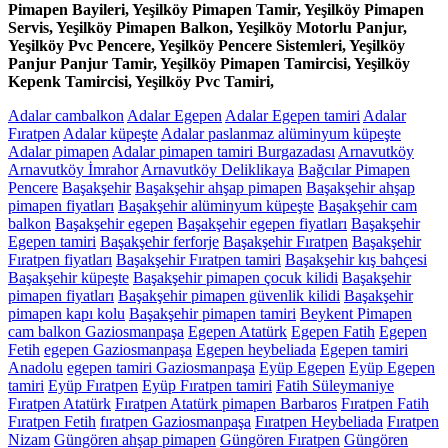
Pimapen Bayileri, Yeşilköy Pimapen Tamir, Yeşilköy Pimapen
Servis, Yeşilköy Pimapen Balkon, Yeşilköy Motorlu Panjur,
Yeşilköy Pvc Pencere, Yeşilköy Pencere Sistemleri, Yeşilköy
Panjur Panjur Tamir, Yeşilköy Pimapen Tamircisi, Yeşilköy
Kepenk Tamircisi, Yeşilköy Pvc Tamiri,
Adalar cambalkon
Adalar Egepen
Adalar Egepen tamiri
Adalar
Fıratpen
Adalar küpeşte
Adalar paslanmaz alüminyum küpeşte
Adalar pimapen
Adalar pimapen tamiri Burgazadası
Arnavutköy
Arnavutköy İmrahor
Arnavutköy Deliklikaya
Bağcılar Pimapen
Pencere
Başakşehir
Başakşehir ahşap pimapen
Başakşehir ahşap
pimapen fiyatları
Başakşehir alüminyum küpeşte
Başakşehir cam
balkon
Başakşehir egepen
Başakşehir egepen fiyatları
Başakşehir
Egepen tamiri
Başakşehir ferforje
Başakşehir Fıratpen
Başakşehir
Fıratpen fiyatları
Başakşehir Fıratpen tamiri
Başakşehir kış bahçesi
Başakşehir küpeşte
Başakşehir pimapen çocuk kilidi
Başakşehir
pimapen fiyatları
Başakşehir pimapen güvenlik kilidi
Başakşehir
pimapen kapı kolu
Başakşehir pimapen tamiri
Beykent Pimapen
cam balkon Gaziosmanpaşa
Egepen Atatürk
Egepen Fatih
Egepen
Fetih
egepen Gaziosmanpaşa
Egepen heybeliada
Egepen tamiri
Anadolu
egepen tamiri Gaziosmanpaşa
Eyüp Egepen
Eyüp Egepen
tamiri
Eyüp Fıratpen
Eyüp Fıratpen tamiri
Fatih Süleymaniye
Fıratpen Atatürk
Fıratpen Atatürk pimapen Barbaros
Fıratpen Fatih
Fıratpen Fetih
fıratpen Gaziosmanpaşa
Fıratpen Heybeliada
Fıratpen
Nizam
Güngören ahşap pimapen
Güngören Fıratpen
Güngören