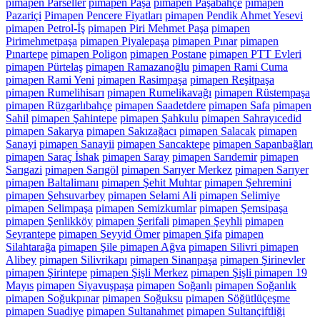
pimapen Parseller
pimapen Paşa
pimapen Paşabahçe
pimapen
Pazariçi
Pimapen Pencere Fiyatları
pimapen Pendik Ahmet Yesevi
pimapen Petrol-İş
pimapen Piri Mehmet Paşa
pimapen
Pirimehmetpaşa
pimapen Piyalepaşa
pimapen Pınar
pimapen
Pınartepe
pimapen Poligon
pimapen Postane
pimapen PTT Evleri
pimapen Pürtelaş
pimapen Ramazanoğlu
pimapen Rami Cuma
pimapen Rami Yeni
pimapen Rasimpaşa
pimapen Reşitpaşa
pimapen Rumelihisarı
pimapen Rumelikavağı
pimapen Rüstempaşa
pimapen Rüzgarlıbahçe
pimapen Saadetdere
pimapen Safa
pimapen
Sahil
pimapen Şahintepe
pimapen Şahkulu
pimapen Sahrayıcedid
pimapen Sakarya
pimapen Sakızağacı
pimapen Salacak
pimapen
Sanayi
pimapen Sanayii
pimapen Sancaktepe
pimapen Sapanbağları
pimapen Saraç İshak
pimapen Saray
pimapen Sarıdemir
pimapen
Sarıgazi
pimapen Sarıgöl
pimapen Sarıyer Merkez
pimapen Sarıyer
pimapen Baltalimanı
pimapen Şehit Muhtar
pimapen Şehremini
pimapen Şehsuvarbey
pimapen Selami Ali
pimapen Selimiye
pimapen Selimpaşa
pimapen Semizkumlar
pimapen Şemsipaşa
pimapen Şenlikköy
pimapen Şerifali
pimapen Şeyhli
pimapen
Seyrantepe
pimapen Seyyid Ömer
pimapen Şifa
pimapen
Silahtarağa
pimapen Şile pimapen Ağva
pimapen Silivri pimapen
Alibey
pimapen Silivrikapı
pimapen Sinanpaşa
pimapen Şirinevler
pimapen Şirintepe
pimapen Şişli Merkez
pimapen Şişli pimapen 19
Mayıs
pimapen Siyavuşpaşa
pimapen Soğanlı
pimapen Soğanlık
pimapen Soğukpınar
pimapen Soğuksu
pimapen Söğütlüçeşme
pimapen Suadiye
pimapen Sultanahmet
pimapen Sultançiftliği