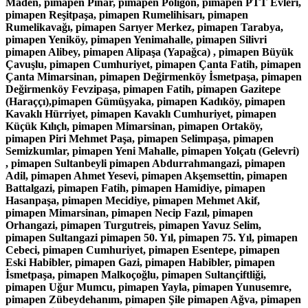
Maden, pimapen Pınar, pimapen Poligon, pimapen PTT Evleri,
pimapen Reşitpaşa, pimapen Rumelihisarı, pimapen
Rumelikavağı, pimapen Sarıyer Merkez, pimapen Tarabya,
pimapen Yeniköy, pimapen Yenimahalle, pimapen Silivri
pimapen Alibey, pimapen Alipaşa (Yapağca) , pimapen Büyük
Çavuşlu, pimapen Cumhuriyet, pimapen Çanta Fatih, pimapen
Çanta Mimarsinan, pimapen Değirmenköy İsmetpaşa, pimapen
Değirmenköy Fevzipaşa, pimapen Fatih, pimapen Gazitepe
(Haraççı),pimapen Gümüşyaka, pimapen Kadıköy, pimapen
Kavaklı Hürriyet, pimapen Kavaklı Cumhuriyet, pimapen
Küçük Kılıçlı, pimapen Mimarsinan, pimapen Ortaköy,
pimapen Piri Mehmet Paşa, pimapen Selimpaşa, pimapen
Semizkumlar, pimapen Yeni Mahalle, pimapen Yolçatı (Gelevri)
, pimapen Sultanbeyli pimapen Abdurrahmangazi, pimapen
Adil, pimapen Ahmet Yesevi, pimapen Akşemsettin, pimapen
Battalgazi, pimapen Fatih, pimapen Hamidiye, pimapen
Hasanpaşa, pimapen Mecidiye, pimapen Mehmet Akif,
pimapen Mimarsinan, pimapen Necip Fazıl, pimapen
Orhangazi, pimapen Turgutreis, pimapen Yavuz Selim,
pimapen Sultangazi pimapen 50. Yıl, pimapen 75. Yıl, pimapen
Cebeci, pimapen Cumhuriyet, pimapen Esentepe, pimapen
Eski Habibler, pimapen Gazi, pimapen Habibler, pimapen
İsmetpaşa, pimapen Malkoçoğlu, pimapen Sultançiftliği,
pimapen Uğur Mumcu, pimapen Yayla, pimapen Yunusemre,
pimapen Zübeydehanım, pimapen Şile pimapen Ağva, pimapen