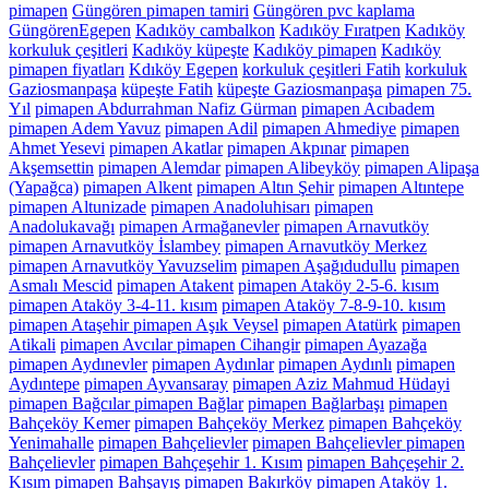
pimapen
Güngören pimapen tamiri
Güngören pvc kaplama
GüngörenEgepen
Kadıköy cambalkon
Kadıköy Fıratpen
Kadıköy
korkuluk çeşitleri
Kadıköy küpeşte
Kadıköy pimapen
Kadıköy
pimapen fiyatları
Kdıköy Egepen
korkuluk çeşitleri Fatih
korkuluk
Gaziosmanpaşa
küpeşte Fatih
küpeşte Gaziosmanpaşa
pimapen 75.
Yıl
pimapen Abdurrahman Nafiz Gürman
pimapen Acıbadem
pimapen Adem Yavuz
pimapen Adil
pimapen Ahmediye
pimapen
Ahmet Yesevi
pimapen Akatlar
pimapen Akpınar
pimapen
Akşemsettin
pimapen Alemdar
pimapen Alibeyköy
pimapen Alipaşa
(Yapağca)
pimapen Alkent
pimapen Altın Şehir
pimapen Altıntepe
pimapen Altunizade
pimapen Anadoluhisarı
pimapen
Anadolukavağı
pimapen Armağanevler
pimapen Arnavutköy
pimapen Arnavutköy İslambey
pimapen Arnavutköy Merkez
pimapen Arnavutköy Yavuzselim
pimapen Aşağıdudullu
pimapen
Asmalı Mescid
pimapen Atakent
pimapen Ataköy 2-5-6. kısım
pimapen Ataköy 3-4-11. kısım
pimapen Ataköy 7-8-9-10. kısım
pimapen Ataşehir pimapen Aşık Veysel
pimapen Atatürk
pimapen
Atikali
pimapen Avcılar pimapen Cihangir
pimapen Ayazağa
pimapen Aydınevler
pimapen Aydınlar
pimapen Aydınlı
pimapen
Aydıntepe
pimapen Ayvansaray
pimapen Aziz Mahmud Hüdayi
pimapen Bağcılar pimapen Bağlar
pimapen Bağlarbaşı
pimapen
Bahçeköy Kemer
pimapen Bahçeköy Merkez
pimapen Bahçeköy
Yenimahalle
pimapen Bahçelievler
pimapen Bahçelievler pimapen
Bahçelievler
pimapen Bahçeşehir 1. Kısım
pimapen Bahçeşehir 2.
Kısım
pimapen Bahşayış
pimapen Bakırköy pimapen Ataköy 1.