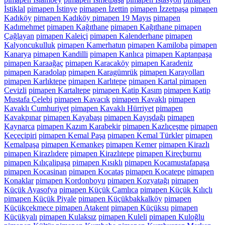
İstiklal
pimapen İstinye
pimapen İzettin
pimapen İzzetpaşa
pimapen
Kadıköy
pimapen Kadıköy pimapen 19 Mayıs
pimapen
Kadımehmet
pimapen Kağıthane
pimapen Kağıthane pimapen
Çağlayan
pimapen Kaleiçi
pimapen Kalenderhane
pimapen
Kalyoncukulluk
pimapen Kamerhatun
pimapen Kamiloba
pimapen
Kanarya
pimapen Kandilli
pimapen Kanlıca
pimapen Kaptanpaşa
pimapen Karaağaç
pimapen Karacaköy
pimapen Karadeniz
pimapen Karadolap
pimapen Karagümrük
pimapen Karayolları
pimapen Karlıktepe
pimapen Karlıtepe
pimapen Kartal pimapen
Cevizli
pimapen Kartaltepe
pimapen Katip Kasım
pimapen Katip
Mustafa Çelebi
pimapen Kavacık
pimapen Kavaklı
pimapen
Kavaklı Cumhuriyet
pimapen Kavaklı Hürriyet
pimapen
Kavakpınar
pimapen Kayabaşı
pimapen Kayışdağı
pimapen
Kaynarca
pimapen Kazım Karabekir
pimapen Kazlıçeşme
pimapen
Keçeçipiri
pimapen Kemal Paşa
pimapen Kemal Türkler
pimapen
Kemalpaşa
pimapen Kemankeş
pimapen Kemer
pimapen Kirazlı
pimapen Kirazlıdere
pimapen Kirazlıtepe
pimapen Kireçburnu
pimapen Kılıçalipaşa
pimapen Kısıklı
pimapen Kocamustafapaşa
pimapen Kocasinan
pimapen Kocataş
pimapen Kocatepe
pimapen
Konaklar
pimapen Kordonboyu
pimapen Kozyatağı
pimapen
Küçük Ayasofya
pimapen Küçük Çamlıca
pimapen Küçük Kılıçlı
pimapen Küçük Piyale
pimapen Küçükbakkalköy
pimapen
Küçükçekmece pimapen Atakent
pimapen Küçüksu
pimapen
Küçükyalı
pimapen Kulaksız
pimapen Kuleli
pimapen Kuloğlu