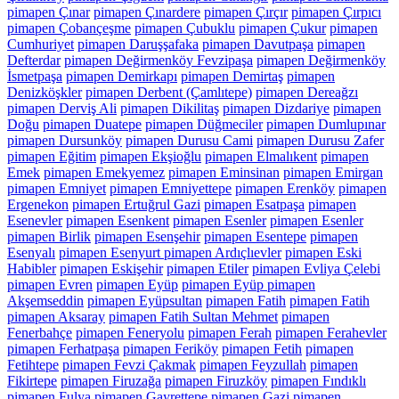
pimapen Çınar
pimapen Çınardere
pimapen Çırçır
pimapen Çırpıcı
pimapen Çobançeşme
pimapen Çubuklu
pimapen Çukur
pimapen
Cumhuriyet
pimapen Daruşşafaka
pimapen Davutpaşa
pimapen
Defterdar
pimapen Değirmenköy Fevzipaşa
pimapen Değirmenköy
İsmetpaşa
pimapen Demirkapı
pimapen Demirtaş
pimapen
Denizköşkler
pimapen Derbent (Çamlıtepe)
pimapen Dereağzı
pimapen Derviş Ali
pimapen Dikilitaş
pimapen Dizdariye
pimapen
Doğu
pimapen Duatepe
pimapen Düğmeciler
pimapen Dumlupınar
pimapen Dursunköy
pimapen Durusu Cami
pimapen Durusu Zafer
pimapen Eğitim
pimapen Ekşioğlu
pimapen Elmalıkent
pimapen
Emek
pimapen Emekyemez
pimapen Eminsinan
pimapen Emirgan
pimapen Emniyet
pimapen Emniyettepe
pimapen Erenköy
pimapen
Ergenekon
pimapen Ertuğrul Gazi
pimapen Esatpaşa
pimapen
Esenevler
pimapen Esenkent
pimapen Esenler
pimapen Esenler
pimapen Birlik
pimapen Esenşehir
pimapen Esentepe
pimapen
Esenyalı
pimapen Esenyurt pimapen Ardıçlıevler
pimapen Eski
Habibler
pimapen Eskişehir
pimapen Etiler
pimapen Evliya Çelebi
pimapen Evren
pimapen Eyüp
pimapen Eyüp pimapen
Akşemseddin
pimapen Eyüpsultan
pimapen Fatih
pimapen Fatih
pimapen Aksaray
pimapen Fatih Sultan Mehmet
pimapen
Fenerbahçe
pimapen Feneryolu
pimapen Ferah
pimapen Ferahevler
pimapen Ferhatpaşa
pimapen Feriköy
pimapen Fetih
pimapen
Fetihtepe
pimapen Fevzi Çakmak
pimapen Feyzullah
pimapen
Fikirtepe
pimapen Firuzağa
pimapen Firuzköy
pimapen Fındıklı
pimapen Fulya
pimapen Gayrettepe
pimapen Gazi
pimapen