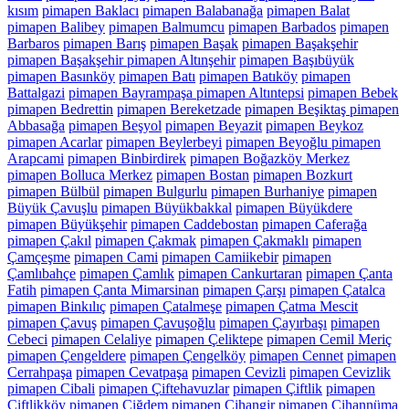
kısım
pimapen Baklacı
pimapen Balabanağa
pimapen Balat
pimapen Balibey
pimapen Balmumcu
pimapen Barbados
pimapen
Barbaros
pimapen Barış
pimapen Başak
pimapen Başakşehir
pimapen Başakşehir pimapen Altınşehir
pimapen Başıbüyük
pimapen Basınköy
pimapen Batı
pimapen Batıköy
pimapen
Battalgazi
pimapen Bayrampaşa pimapen Altıntepsi
pimapen Bebek
pimapen Bedrettin
pimapen Bereketzade
pimapen Beşiktaş pimapen
Abbasağa
pimapen Beşyol
pimapen Beyazit
pimapen Beykoz
pimapen Acarlar
pimapen Beylerbeyi
pimapen Beyoğlu pimapen
Arapcami
pimapen Binbirdirek
pimapen Boğazköy Merkez
pimapen Bolluca Merkez
pimapen Bostan
pimapen Bozkurt
pimapen Bülbül
pimapen Bulgurlu
pimapen Burhaniye
pimapen
Büyük Çavuşlu
pimapen Büyükbakkal
pimapen Büyükdere
pimapen Büyükşehir
pimapen Caddebostan
pimapen Caferağa
pimapen Çakıl
pimapen Çakmak
pimapen Çakmaklı
pimapen
Çamçeşme
pimapen Cami
pimapen Camiikebir
pimapen
Çamlıbahçe
pimapen Çamlık
pimapen Cankurtaran
pimapen Çanta
Fatih
pimapen Çanta Mimarsinan
pimapen Çarşı
pimapen Çatalca
pimapen Binkılıç
pimapen Çatalmeşe
pimapen Çatma Mescit
pimapen Çavuş
pimapen Çavuşoğlu
pimapen Çayırbaşı
pimapen
Cebeci
pimapen Celaliye
pimapen Çeliktepe
pimapen Cemil Meriç
pimapen Çengeldere
pimapen Çengelköy
pimapen Cennet
pimapen
Cerrahpaşa
pimapen Cevatpaşa
pimapen Cevizli
pimapen Cevizlik
pimapen Cibali
pimapen Çiftehavuzlar
pimapen Çiftlik
pimapen
Çiftlikköy
pimapen Çiğdem
pimapen Cihangir
pimapen Cihannüma