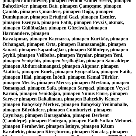
pimapenZümrütevler, pimapen Pendik Ahmet Yesevi, pimapen
Bahçelievler, pimapen Batı, pimapen Çamçeşme, pimapen
Çamlık, pimapen Çınardere, pimapen Doğu, pimapen
Dumlupınar, pimapen Ertuğrul Gazi, pimapen Esenler,
pimapen Esenyalı, pimapen Fatih, pimapen Fevzi Çakmak,
pimapen Güllübağlar, pimapen Güzelyalı, pimapen
Harmandere, pimapen
Kavakpınar, pimapen Kaynarca, pimapen Kurtköy, pimapen
Orhangazi, pimapen Orta, pimapen Ramazanoğlu, pimapen
Sanayi, pimapen Sapanbağları, pimapen Sülüntepe, pimapen
Şeyhli, pimapen Velibaba, pimapen Yayalar, pimapen Yeni,
pimapen Yenişehir, pimapen Yeşilbağlar, pimapen Sancaktepe
pimapen Abdurrahmangazi, pimapen Akpınar, pimapen
Atatürk, pimapen Emek, pimapen Eyüpsultan, pimapen Fatih,
pimapen Hilal, pimapen İnönü, pimapen Kemal Türkler,
pimapen Meclis, pimapen Merve, pimapen Mevlana, pimapen
Osmangazi, pimapen Safa, pimapen Sarıgazi, pimapen Veysel
Karani, pimapen Yenidoğan, pimapen Yunus Emre, pimapen
Sarıyer pimapen Baltalimanı, pimapen Bahçeköy Kemer,
pimapen Bahçeköy Merkez, pimapen Bahçeköy Yenimahalle,
pimapen Büyükdere, pimapen Cumhuriyet, pimapen
Çayırbaşı, pimapen Daruşşafaka, pimapen Derbent
(Çamlıtepe), pimapen Emirgan, pimapen Fatih Sultan Mehmet,
pimapen Ferahevler, pimapen İstinye, pimapen Kâzım
Karabekir, pimapen Kireçburnu, pimapen Kocataş, pimapen