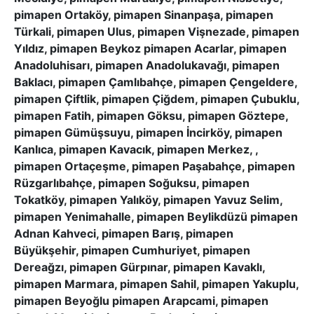
pimapen Ortaköy, pimapen Sinanpaşa, pimapen
Türkali, pimapen Ulus, pimapen Vişnezade, pimapen
Yıldız, pimapen Beykoz pimapen Acarlar, pimapen
Anadoluhisarı, pimapen Anadolukavağı, pimapen
Baklacı, pimapen Çamlıbahçe, pimapen Çengeldere,
pimapen Çiftlik, pimapen Çiğdem, pimapen Çubuklu,
pimapen Fatih, pimapen Göksu, pimapen Göztepe,
pimapen Gümüşsuyu, pimapen İncirköy, pimapen
Kanlıca, pimapen Kavacık, pimapen Merkez, ,
pimapen Ortaçeşme, pimapen Paşabahçe, pimapen
Rüzgarlıbahçe, pimapen Soğuksu, pimapen
Tokatköy, pimapen Yalıköy, pimapen Yavuz Selim,
pimapen Yenimahalle, pimapen Beylikdüzü pimapen
Adnan Kahveci, pimapen Barış, pimapen
Büyükşehir, pimapen Cumhuriyet, pimapen
Dereağzı, pimapen Gürpınar, pimapen Kavaklı,
pimapen Marmara, pimapen Sahil, pimapen Yakuplu,
pimapen Beyoğlu pimapen Arapcami, pimapen