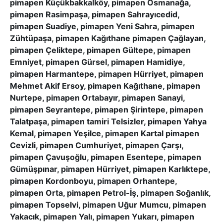
pimapen Küçükbakkalköy, pimapen Osmanağa,
pimapen Rasimpaşa, pimapen Sahrayıcedid,
pimapen Suadiye, pimapen Yeni Sahra, pimapen
Zühtüpaşa, pimapen Kağıthane pimapen Çağlayan,
pimapen Çeliktepe, pimapen Gültepe, pimapen
Emniyet, pimapen Gürsel, pimapen Hamidiye,
pimapen Harmantepe, pimapen Hürriyet, pimapen
Mehmet Akif Ersoy, pimapen Kağıthane, pimapen
Nurtepe, pimapen Ortabayır, pimapen Sanayi,
pimapen Seyrantepe, pimapen Şirintepe, pimapen
Talatpaşa, pimapen tamiri Telsizler, pimapen Yahya
Kemal, pimapen Yeşilce, pimapen Kartal pimapen
Cevizli, pimapen Cumhuriyet, pimapen Çarşı,
pimapen Çavuşoğlu, pimapen Esentepe, pimapen
Gümüşpınar, pimapen Hürriyet, pimapen Karlıktepe,
pimapen Kordonboyu, pimapen Orhantepe,
pimapen Orta, pimapen Petrol-İş, pimapen Soğanlık,
pimapen Topselvi, pimapen Uğur Mumcu, pimapen
Yakacık, pimapen Yalı, pimapen Yukarı, pimapen