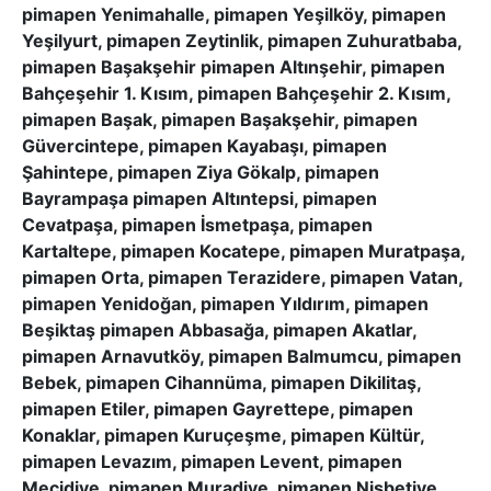
pimapen Yenimahalle, pimapen Yeşilköy, pimapen
Yeşilyurt, pimapen Zeytinlik, pimapen Zuhuratbaba,
pimapen Başakşehir pimapen Altınşehir, pimapen
Bahçeşehir 1. Kısım, pimapen Bahçeşehir 2. Kısım,
pimapen Başak, pimapen Başakşehir, pimapen
Güvercintepe, pimapen Kayabaşı, pimapen
Şahintepe, pimapen Ziya Gökalp, pimapen
Bayrampaşa pimapen Altıntepsi, pimapen
Cevatpaşa, pimapen İsmetpaşa, pimapen
Kartaltepe, pimapen Kocatepe, pimapen Muratpaşa,
pimapen Orta, pimapen Terazidere, pimapen Vatan,
pimapen Yenidoğan, pimapen Yıldırım, pimapen
Beşiktaş pimapen Abbasağa, pimapen Akatlar,
pimapen Arnavutköy, pimapen Balmumcu, pimapen
Bebek, pimapen Cihannüma, pimapen Dikilitaş,
pimapen Etiler, pimapen Gayrettepe, pimapen
Konaklar, pimapen Kuruçeşme, pimapen Kültür,
pimapen Levazım, pimapen Levent, pimapen
Mecidiye, pimapen Muradiye, pimapen Nisbetiye,