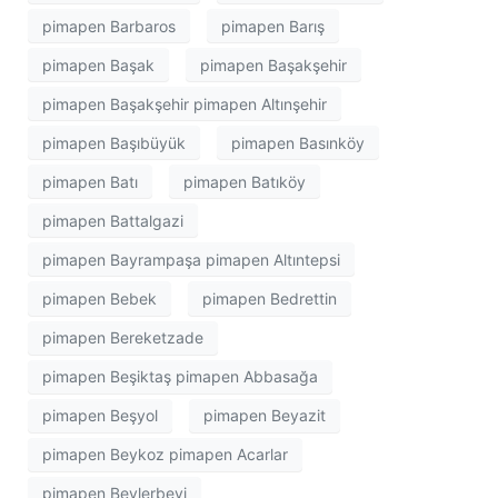
pimapen Barbaros
pimapen Barış
pimapen Başak
pimapen Başakşehir
pimapen Başakşehir pimapen Altınşehir
pimapen Başıbüyük
pimapen Basınköy
pimapen Batı
pimapen Batıköy
pimapen Battalgazi
pimapen Bayrampaşa pimapen Altıntepsi
pimapen Bebek
pimapen Bedrettin
pimapen Bereketzade
pimapen Beşiktaş pimapen Abbasağa
pimapen Beşyol
pimapen Beyazit
pimapen Beykoz pimapen Acarlar
pimapen Beylerbeyi