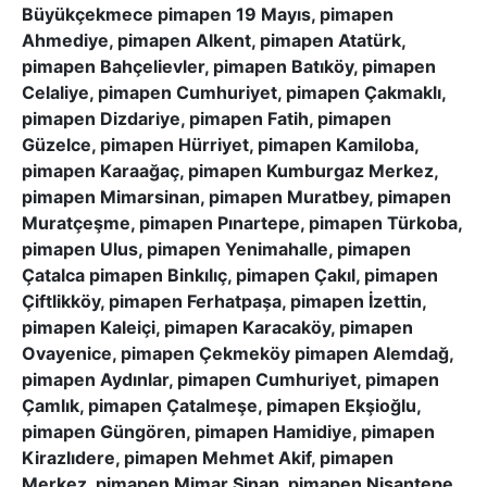
Büyükçekmece pimapen 19 Mayıs, pimapen
Ahmediye, pimapen Alkent, pimapen Atatürk,
pimapen Bahçelievler, pimapen Batıköy, pimapen
Celaliye, pimapen Cumhuriyet, pimapen Çakmaklı,
pimapen Dizdariye, pimapen Fatih, pimapen
Güzelce, pimapen Hürriyet, pimapen Kamiloba,
pimapen Karaağaç, pimapen Kumburgaz Merkez,
pimapen Mimarsinan, pimapen Muratbey, pimapen
Muratçeşme, pimapen Pınartepe, pimapen Türkoba,
pimapen Ulus, pimapen Yenimahalle, pimapen
Çatalca pimapen Binkılıç, pimapen Çakıl, pimapen
Çiftlikköy, pimapen Ferhatpaşa, pimapen İzettin,
pimapen Kaleiçi, pimapen Karacaköy, pimapen
Ovayenice, pimapen Çekmeköy pimapen Alemdağ,
pimapen Aydınlar, pimapen Cumhuriyet, pimapen
Çamlık, pimapen Çatalmeşe, pimapen Ekşioğlu,
pimapen Güngören, pimapen Hamidiye, pimapen
Kirazlıdere, pimapen Mehmet Akif, pimapen
Merkez, pimapen Mimar Sinan, pimapen Nişantepe,