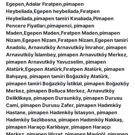
Egepen,Adalar Fıratpen,pimapen
Heybeliada,Egepen heybeliada,Fıratpen
Heybeliada,pimapen tamiri Kınalıada,Pimapen
Pencere Fiyatları,pimapenci, pimapen
Maden,Egepen Maden,Fıratpen Maden,pimapen
Nizam,Egepen Nizam,Fıratpen Nizam,Egepen tamiri
Anadolu, Arnavutköy Arnavutköy İmrahor, pimapen
Arnavutköy İslambey, pimapen Arnavutköy Merkez,
pimapen Arnavutköy Yavuzselim, pimapen
Atatürk,Egepen Atatürk,Fıratpen Atatürk, pimapen
Bahşayış, pimapen tamiri Boğazköy Atatürk,
pimapen tamiri Boğazköy İstiklal, pimapen Boğazköy
Merkez, pimapen Bolluca Merkez, Arnavutköy
Deliklikaya, pimapen Dursunköy, pimapen Durusu
Cami, pimapen Durusu Zafer, pimapen Hadımköy
Hastane, pimapen Hadımköy İstasyon, pimapen
Hadımköy Sazlıbosna, pimapen Hadımköy Nakkaş,
pimapen Haraççı Karlıbayır, pimapen Haraççı
Merkez, pimapen Hicret, pimapen Mavigöl, pimapen