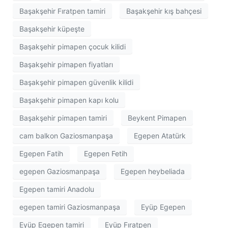
Başakşehir Fıratpen tamiri
Başakşehir kış bahçesi
Başakşehir küpeşte
Başakşehir pimapen çocuk kilidi
Başakşehir pimapen fiyatları
Başakşehir pimapen güvenlik kilidi
Başakşehir pimapen kapı kolu
Başakşehir pimapen tamiri
Beykent Pimapen
cam balkon Gaziosmanpaşa
Egepen Atatürk
Egepen Fatih
Egepen Fetih
egepen Gaziosmanpaşa
Egepen heybeliada
Egepen tamiri Anadolu
egepen tamiri Gaziosmanpaşa
Eyüp Egepen
Eyüp Egepen tamiri
Eyüp Fıratpen