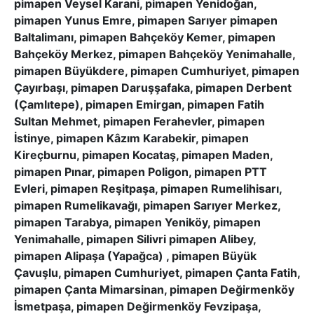
pimapen Veysel Karani, pimapen Yenidoğan,
pimapen Yunus Emre, pimapen Sarıyer pimapen
Baltalimanı, pimapen Bahçeköy Kemer, pimapen
Bahçeköy Merkez, pimapen Bahçeköy Yenimahalle,
pimapen Büyükdere, pimapen Cumhuriyet, pimapen
Çayırbaşı, pimapen Daruşşafaka, pimapen Derbent
(Çamlıtepe), pimapen Emirgan, pimapen Fatih
Sultan Mehmet, pimapen Ferahevler, pimapen
İstinye, pimapen Kâzım Karabekir, pimapen
Kireçburnu, pimapen Kocataş, pimapen Maden,
pimapen Pınar, pimapen Poligon, pimapen PTT
Evleri, pimapen Reşitpaşa, pimapen Rumelihisarı,
pimapen Rumelikavağı, pimapen Sarıyer Merkez,
pimapen Tarabya, pimapen Yeniköy, pimapen
Yenimahalle, pimapen Silivri pimapen Alibey,
pimapen Alipaşa (Yapağca) , pimapen Büyük
Çavuşlu, pimapen Cumhuriyet, pimapen Çanta Fatih,
pimapen Çanta Mimarsinan, pimapen Değirmenköy
İsmetpaşa, pimapen Değirmenköy Fevzipaşa,