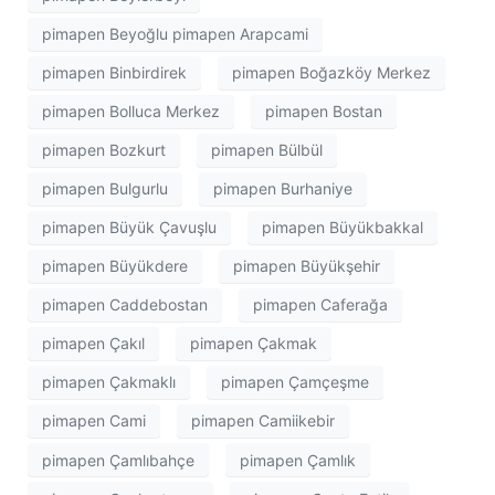
pimapen Beyoğlu pimapen Arapcami
pimapen Binbirdirek
pimapen Boğazköy Merkez
pimapen Bolluca Merkez
pimapen Bostan
pimapen Bozkurt
pimapen Bülbül
pimapen Bulgurlu
pimapen Burhaniye
pimapen Büyük Çavuşlu
pimapen Büyükbakkal
pimapen Büyükdere
pimapen Büyükşehir
pimapen Caddebostan
pimapen Caferağa
pimapen Çakıl
pimapen Çakmak
pimapen Çakmaklı
pimapen Çamçeşme
pimapen Cami
pimapen Camiikebir
pimapen Çamlıbahçe
pimapen Çamlık