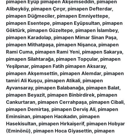
pimapen Eyüp pimapen Akşemseddin, pimapen
Alibeyköy, pimapen Çırçır, pimapen Defterdar,
pimapen Düğmeciler, pimapen Emniyettepe,
pimapen Esentepe, pimapen Eyüpsultan, pimapen
Göktürk, pimapen Güzeltepe, pimapen İslambey,
pimapen Karadolap, pimapen Mimar Sinan Paşa,
pimapen Mithatpaşa, pimapen Nişanca, pimapen
Rami Cuma, pimapen Rami Yeni, pimapen Sakarya,
pimapen Silahtarağa, pimapen Topçular, pimapen
Yeşilpınar, pimapen Fatih pimapen Aksaray,
pimapen Akşemsettin, pimapen Alemdar, pimapen
tamiri Ali Kuşçu, pimapen Atikali, pimapen
Ayvansaray, pimapen Balabanağa, pimapen Balat,
pimapen Beyazit, pimapen Binbirdirek, pimapen
Cankurtaran, pimapen Cerrahpaşa, pimapen Cibali,
pimapen Demirtaş, pimapen Derviş Ali, pimapen
Eminsinan, pimapen Hacıkadın, pimapen
Hasekisultan, pimapen Hırkaişerif, pimapen Hobyar
(Eminönü), pimapen Hoca Giyasettin, pimapen