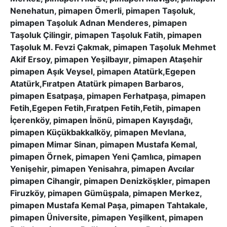
Nenehatun, pimapen Ömerli, pimapen Taşoluk,
pimapen Taşoluk Adnan Menderes, pimapen
Taşoluk Çilingir, pimapen Taşoluk Fatih, pimapen
Taşoluk M. Fevzi Çakmak, pimapen Taşoluk Mehmet
Akif Ersoy, pimapen Yeşilbayır, pimapen Ataşehir
pimapen Aşık Veysel, pimapen Atatürk,Egepen
Atatürk,Fıratpen Atatürk pimapen Barbaros,
pimapen Esatpaşa, pimapen Ferhatpaşa, pimapen
Fetih,Egepen Fetih,Fıratpen Fetih,Fetih, pimapen
İçerenköy, pimapen İnönü, pimapen Kayışdağı,
pimapen Küçükbakkalköy, pimapen Mevlana,
pimapen Mimar Sinan, pimapen Mustafa Kemal,
pimapen Örnek, pimapen Yeni Çamlıca, pimapen
Yenişehir, pimapen Yenisahra, pimapen Avcılar
pimapen Cihangir, pimapen Denizköşkler, pimapen
Firuzköy, pimapen Gümüşpala, pimapen Merkez,
pimapen Mustafa Kemal Paşa, pimapen Tahtakale,
pimapen Üniversite, pimapen Yeşilkent, pimapen