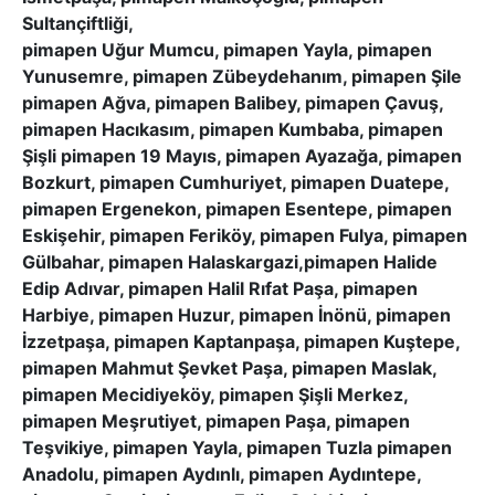
Sultançiftliği,
pimapen Uğur Mumcu, pimapen Yayla, pimapen
Yunusemre, pimapen Zübeydehanım, pimapen Şile
pimapen Ağva, pimapen Balibey, pimapen Çavuş,
pimapen Hacıkasım, pimapen Kumbaba, pimapen
Şişli pimapen 19 Mayıs, pimapen Ayazağa, pimapen
Bozkurt, pimapen Cumhuriyet, pimapen Duatepe,
pimapen Ergenekon, pimapen Esentepe, pimapen
Eskişehir, pimapen Feriköy, pimapen Fulya, pimapen
Gülbahar, pimapen Halaskargazi,pimapen Halide
Edip Adıvar, pimapen Halil Rıfat Paşa, pimapen
Harbiye, pimapen Huzur, pimapen İnönü, pimapen
İzzetpaşa, pimapen Kaptanpaşa, pimapen Kuştepe,
pimapen Mahmut Şevket Paşa, pimapen Maslak,
pimapen Mecidiyeköy, pimapen Şişli Merkez,
pimapen Meşrutiyet, pimapen Paşa, pimapen
Teşvikiye, pimapen Yayla, pimapen Tuzla pimapen
Anadolu, pimapen Aydınlı, pimapen Aydıntepe,