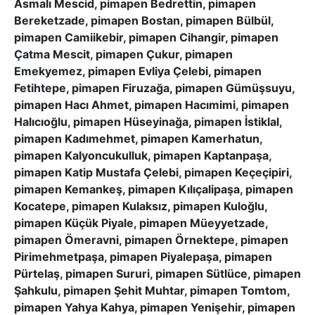
Asmalı Mescid, pimapen Bedrettin, pimapen
Bereketzade, pimapen Bostan, pimapen Bülbül,
pimapen Camiikebir, pimapen Cihangir, pimapen
Çatma Mescit, pimapen Çukur, pimapen
Emekyemez, pimapen Evliya Çelebi, pimapen
Fetihtepe, pimapen Firuzağa, pimapen Gümüşsuyu,
pimapen Hacı Ahmet, pimapen Hacımimi, pimapen
Halıcıoğlu, pimapen Hüseyinağa, pimapen İstiklal,
pimapen Kadımehmet, pimapen Kamerhatun,
pimapen Kalyoncukulluk, pimapen Kaptanpaşa,
pimapen Katip Mustafa Çelebi, pimapen Keçeçipiri,
pimapen Kemankeş, pimapen Kılıçalipaşa, pimapen
Kocatepe, pimapen Kulaksız, pimapen Kuloğlu,
pimapen Küçük Piyale, pimapen Müeyyetzade,
pimapen Ömeravni, pimapen Örnektepe, pimapen
Pirimehmetpaşa, pimapen Piyalepaşa, pimapen
Pürtelaş, pimapen Sururi, pimapen Sütlüce, pimapen
Şahkulu, pimapen Şehit Muhtar, pimapen Tomtom,
pimapen Yahya Kahya, pimapen Yenişehir, pimapen