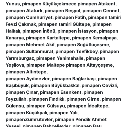
Yunus, pimapen Küçükçekmece pimapen Atakent,
pimapen Atatürk, pimapen Beşyol, pimapen Cennet,
pimapen Cumhuriyet, pimapen Fatih, pimapen tamiri
Fevzi Çakmak, pimapen tamiri Gültepe, pimapen
Halkalı, pimapen İnönü, pimapen İstasyon, pimapen
Kanarya, pimapen Kartaltepe, pimapen Kemalpaşa,
pimapen Mehmet Akif, pimapen Söğütlüçeşme,
pimapen Sultanmurat, pimapen Tevfikbey, pimapen
Yarımburgaz, pimapen Yenimahalle, pimapen
Yeşilova, pimapen Maltepe pimapen Altayçeşme,
pimapen Altıntepe,
pimapen Aydınevler, pimapen Bağlarbaşı, pimapen
Başıbüyük, pimapen Büyükbakkal, pimapen Cevizli,
pimapen Çınar, pimapen Esenkent, pimapen
Feyzullah, pimapen Fındıklı, pimapen Girne, pimapen
Gülensu, pimapen Gülsuyu, pimapen İdealtepe,
pimapen Küçükyalı, pimapen Yalı,
pimapenZümrütevler, pimapen Pendik Ahmet
Yesevi, pimapen Bahçelievler, pimapen Batı,