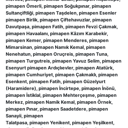
pimapen Ömerli, pimapen Soğukpınar, pimapen
Sultançiftliği, pimapen Taşdelen, pimapen Esenler
pimapen Birlik, pimapen Çiftehavuzlar, pimapen
Davutpaşa, pimapen Fatih, pimapen Fevzi Çakmak,
pimapen Havaalanı, pimapen Kâzım Karabekir,
pimapen Kemer, pimapen Menderes, pimapen
Mimarsinan, pimapen Namık Kemal, pimapen
Nenehatun, pimapen Oruçreis, pimapen Tuna,
pimapen Turgutreis, pimapen Yavuz Selim, pimapen
Esenyurt pimapen Ardıçlıevler, pimapen Atatürk,
pimapen Cumhuriyet, pimapen Çakmaklı, pimapen
Esenkent, pimapen Fatih, pimapen Güzelyurt
(Haramidere), pimapen İncirtepe, pimapen İnönü,
pimapen İstiklal, pimapen Mehterçeşme, pimapen
Merkez, pimapen Namik Kemal, pimapen Örnek,
pimapen Pınar, pimapen Saadetdere, pimapen
Sanayii, pimapen
Talatpasa, pimapen Yenikent, pimapen Yeşilkent,