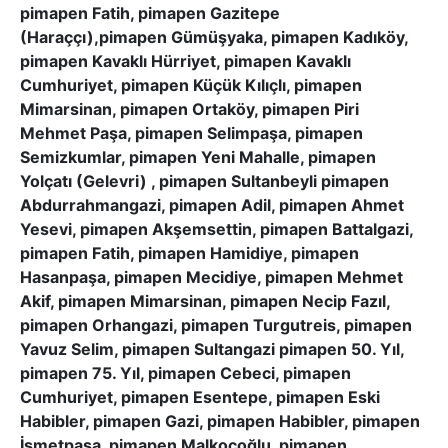
pimapen Fatih, pimapen Gazitepe
(Haraççı),pimapen Gümüşyaka, pimapen Kadıköy,
pimapen Kavaklı Hürriyet, pimapen Kavaklı
Cumhuriyet, pimapen Küçük Kılıçlı, pimapen
Mimarsinan, pimapen Ortaköy, pimapen Piri
Mehmet Paşa, pimapen Selimpaşa, pimapen
Semizkumlar, pimapen Yeni Mahalle, pimapen
Yolçatı (Gelevri) , pimapen Sultanbeyli pimapen
Abdurrahmangazi, pimapen Adil, pimapen Ahmet
Yesevi, pimapen Akşemsettin, pimapen Battalgazi,
pimapen Fatih, pimapen Hamidiye, pimapen
Hasanpaşa, pimapen Mecidiye, pimapen Mehmet
Akif, pimapen Mimarsinan, pimapen Necip Fazıl,
pimapen Orhangazi, pimapen Turgutreis, pimapen
Yavuz Selim, pimapen Sultangazi pimapen 50. Yıl,
pimapen 75. Yıl, pimapen Cebeci, pimapen
Cumhuriyet, pimapen Esentepe, pimapen Eski
Habibler, pimapen Gazi, pimapen Habibler, pimapen
İsmetpaşa, pimapen Malkoçoğlu, pimapen