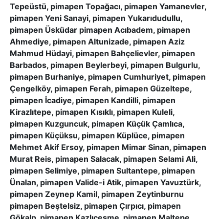
Tepeüstü, pimapen Topağacı, pimapen Yamanevler,
pimapen Yeni Sanayi, pimapen Yukarıdudullu,
pimapen Üsküdar pimapen Acıbadem, pimapen
Ahmediye, pimapen Altunizade, pimapen Aziz
Mahmud Hüdayi, pimapen Bahçelievler, pimapen
Barbados, pimapen Beylerbeyi, pimapen Bulgurlu,
pimapen Burhaniye, pimapen Cumhuriyet, pimapen
Çengelköy, pimapen Ferah, pimapen Güzeltepe,
pimapen İcadiye, pimapen Kandilli, pimapen
Kirazlıtepe, pimapen Kısıklı, pimapen Kuleli,
pimapen Kuzguncuk, pimapen Küçük Çamlıca,
pimapen Küçüksu, pimapen Küplüce, pimapen
Mehmet Akif Ersoy, pimapen Mimar Sinan, pimapen
Murat Reis, pimapen Salacak, pimapen Selami Ali,
pimapen Selimiye, pimapen Sultantepe, pimapen
Ünalan, pimapen Valide-i Atik, pimapen Yavuztürk,
pimapen Zeynep Kamil, pimapen Zeytinburnu
pimapen Beştelsiz, pimapen Çırpıcı, pimapen
Gökalp, pimapen Kazlıçeşme, pimapen Maltepe,