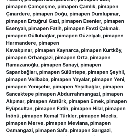
pimapen Çamçeşme, pimapen Çamlık, pimapen
Çınardere, pimapen Doğu, pimapen Dumlupınar,
pimapen Ertuğrul Gazi, pimapen Esenler, pimapen
Esenyalı, pimapen Fatih, pimapen Fevzi Çakmak,
pimapen Güllübağlar, pimapen Güzelyalı, pimapen
Harmandere, pimapen
Kavakpınar, pimapen Kaynarca, pimapen Kurtköy,
pimapen Orhangazi, pimapen Orta, pimapen
Ramazanoğlu, pimapen Sanayi, pimapen
Sapanbağları, pimapen Sülüntepe, pimapen Şeyhli,
pimapen Velibaba, pimapen Yayalar, pimapen Yeni,
pimapen Yenişehir, pimapen Yeşilbağlar, pimapen
Sancaktepe pimapen Abdurrahmangazi, pimapen
Akpınar, pimapen Atatürk, pimapen Emek, pimapen
Eyüpsultan, pimapen Fatih, pimapen Hilal, pimapen
İnönü, pimapen Kemal Türkler, pimapen Meclis,
pimapen Merve, pimapen Mevlana, pimapen
Osmangazi, pimapen Safa, pimapen Sarıgazi,