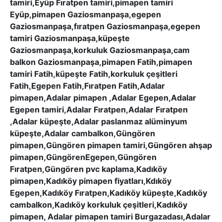
tamiri,Eyüp Fıratpen tamiri,pimapen tamiri
Eyüp,pimapen Gaziosmanpaşa,egepen
Gaziosmanpaşa,fıratpen Gaziosmanpaşa,egepen
tamiri Gaziosmanpaşa,küpeşte
Gaziosmanpaşa,korkuluk Gaziosmanpaşa,cam
balkon Gaziosmanpaşa,pimapen Fatih,pimapen
tamiri Fatih,küpeşte Fatih,korkuluk çeşitleri
Fatih,Egepen Fatih,Fıratpen Fatih,Adalar
pimapen,Adalar pimapen ,Adalar Egepen,Adalar
Egepen tamiri,Adalar Fıratpen,Adalar Fıratpen
,Adalar küpeşte,Adalar paslanmaz alüminyum
küpeşte,Adalar cambalkon,Güngören
pimapen,Güngören pimapen tamiri,Güngören ahşap
pimapen,GüngörenEgepen,Güngören
Fıratpen,Güngören pvc kaplama,Kadıköy
pimapen,Kadıköy pimapen fiyatları,Kdıköy
Egepen,Kadıköy Fıratpen,Kadıköy küpeşte,Kadıköy
cambalkon,Kadıköy korkuluk çeşitleri,Kadıköy
pimapen, Adalar pimapen tamiri Burgazadası,Adalar