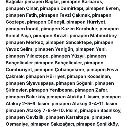
Bağcılar pimapen Bağlar, pimapen Barbaros,
pimapen Çınar, pimapen Demirkapı, pimapen Evren,
pimapen Fatih, pimapen Fevzi Çakmak, pimapen
Göztepe, pimapen Güneşli, pimapen Hürriyet,
pimapen İnönü, pimapen Kazım Karabekir, pimapen
Kemal Paşa, pimapen Kirazlı, pimapen Mahmutbey,
pimapen Merkez, pimapen Sancaktepe, pimapen
Yavuz Selim, pimapen Yenigün, pimapen Yeni,
pimapen Yıldıztepe, pimapen Yüzyıl, pimapen
Bahçelievler pimapen Bahçelievler, pimapen
Cumhuriyet, pimapen Çobançeşme, pimapen Fevzi
Çakmak, pimapen Hürriyet, pimapen Kocasinan,
pimapen Siyavuşpaşa, pimapen Soğanlı, pimapen
Şirinevler, pimapen Yenibosna, pimapen Zafer,
pimapen Bakırköy pimapen Ataköy 1. kısım, pimapen
Ataköy 2-5-6. kısım, pimapen Ataköy 3-4-11. kısım,
pimapen Ataköy 7-8-9-10. kısım, pimapen Basınköy,
pimapen Cevizlik, pimapen Kartaltepe, pimapen
Osmaniye, pimapen Sakızağacı, pimapen Şenlikköy,