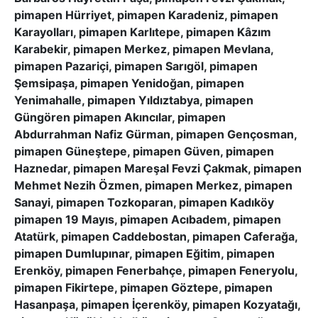
pimapen Hürriyet, pimapen Karadeniz, pimapen
Karayolları, pimapen Karlıtepe, pimapen Kâzım
Karabekir, pimapen Merkez, pimapen Mevlana,
pimapen Pazariçi, pimapen Sarıgöl, pimapen
Şemsipaşa, pimapen Yenidoğan, pimapen
Yenimahalle, pimapen Yıldıztabya, pimapen
Güngören pimapen Akıncılar, pimapen
Abdurrahman Nafiz Gürman, pimapen Gençosman,
pimapen Güneştepe, pimapen Güven, pimapen
Haznedar, pimapen Mareşal Fevzi Çakmak, pimapen
Mehmet Nezih Özmen, pimapen Merkez, pimapen
Sanayi, pimapen Tozkoparan, pimapen Kadıköy
pimapen 19 Mayıs, pimapen Acıbadem, pimapen
Atatürk, pimapen Caddebostan, pimapen Caferağa,
pimapen Dumlupınar, pimapen Eğitim, pimapen
Erenköy, pimapen Fenerbahçe, pimapen Feneryolu,
pimapen Fikirtepe, pimapen Göztepe, pimapen
Hasanpaşa, pimapen İçerenköy, pimapen Kozyatağı,