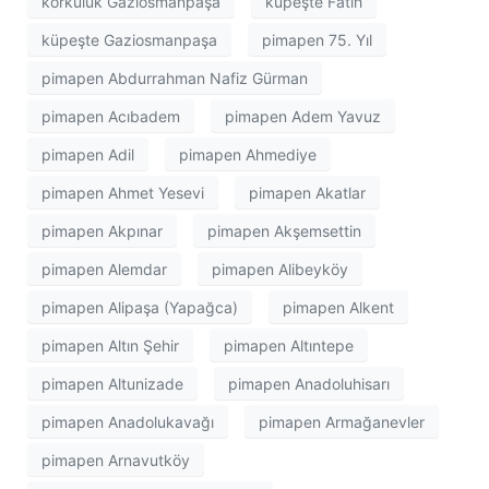
korkuluk Gaziosmanpaşa
küpeşte Fatih
küpeşte Gaziosmanpaşa
pimapen 75. Yıl
pimapen Abdurrahman Nafiz Gürman
pimapen Acıbadem
pimapen Adem Yavuz
pimapen Adil
pimapen Ahmediye
pimapen Ahmet Yesevi
pimapen Akatlar
pimapen Akpınar
pimapen Akşemsettin
pimapen Alemdar
pimapen Alibeyköy
pimapen Alipaşa (Yapağca)
pimapen Alkent
pimapen Altın Şehir
pimapen Altıntepe
pimapen Altunizade
pimapen Anadoluhisarı
pimapen Anadolukavağı
pimapen Armağanevler
pimapen Arnavutköy