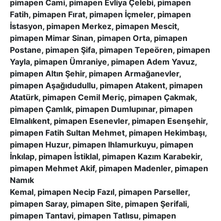
pimapen Cami, pimapen Evliya Çelebi, pimapen
Fatih, pimapen Fırat, pimapen İçmeler, pimapen
İstasyon, pimapen Merkez, pimapen Mescit,
pimapen Mimar Sinan, pimapen Orta, pimapen
Postane, pimapen Şifa, pimapen Tepeören, pimapen
Yayla, pimapen Ümraniye, pimapen Adem Yavuz,
pimapen Altın Şehir, pimapen Armağanevler,
pimapen Aşağıdudullu, pimapen Atakent, pimapen
Atatürk, pimapen Cemil Meriç, pimapen Çakmak,
pimapen Çamlık, pimapen Dumlupınar, pimapen
Elmalıkent, pimapen Esenevler, pimapen Esenşehir,
pimapen Fatih Sultan Mehmet, pimapen Hekimbaşı,
pimapen Huzur, pimapen Ihlamurkuyu, pimapen
İnkılap, pimapen İstiklal, pimapen Kazım Karabekir,
pimapen Mehmet Akif, pimapen Madenler, pimapen
Namık
Kemal, pimapen Necip Fazıl, pimapen Parseller,
pimapen Saray, pimapen Site, pimapen Şerifali,
pimapen Tantavi, pimapen Tatlısu, pimapen