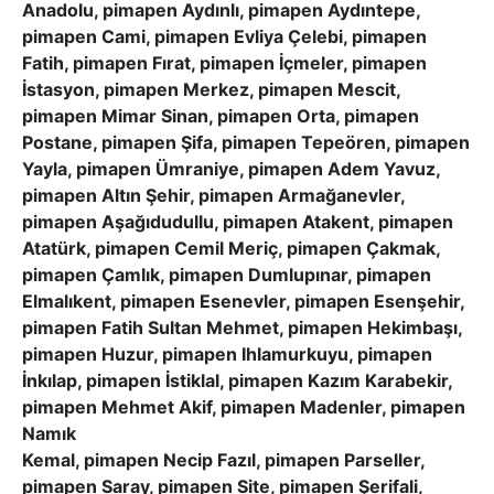
Anadolu, pimapen Aydınlı, pimapen Aydıntepe,
pimapen Cami, pimapen Evliya Çelebi, pimapen
Fatih, pimapen Fırat, pimapen İçmeler, pimapen
İstasyon, pimapen Merkez, pimapen Mescit,
pimapen Mimar Sinan, pimapen Orta, pimapen
Postane, pimapen Şifa, pimapen Tepeören, pimapen
Yayla, pimapen Ümraniye, pimapen Adem Yavuz,
pimapen Altın Şehir, pimapen Armağanevler,
pimapen Aşağıdudullu, pimapen Atakent, pimapen
Atatürk, pimapen Cemil Meriç, pimapen Çakmak,
pimapen Çamlık, pimapen Dumlupınar, pimapen
Elmalıkent, pimapen Esenevler, pimapen Esenşehir,
pimapen Fatih Sultan Mehmet, pimapen Hekimbaşı,
pimapen Huzur, pimapen Ihlamurkuyu, pimapen
İnkılap, pimapen İstiklal, pimapen Kazım Karabekir,
pimapen Mehmet Akif, pimapen Madenler, pimapen
Namık
Kemal, pimapen Necip Fazıl, pimapen Parseller,
pimapen Saray, pimapen Site, pimapen Şerifali,