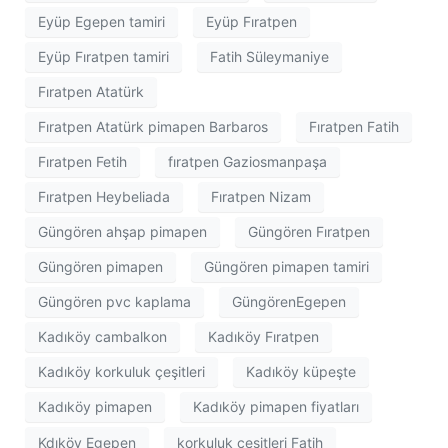
Eyüp Egepen tamiri
Eyüp Fıratpen
Eyüp Fıratpen tamiri
Fatih Süleymaniye
Fıratpen Atatürk
Fıratpen Atatürk pimapen Barbaros
Fıratpen Fatih
Fıratpen Fetih
fıratpen Gaziosmanpaşa
Fıratpen Heybeliada
Fıratpen Nizam
Güngören ahşap pimapen
Güngören Fıratpen
Güngören pimapen
Güngören pimapen tamiri
Güngören pvc kaplama
GüngörenEgepen
Kadıköy cambalkon
Kadıköy Fıratpen
Kadıköy korkuluk çeşitleri
Kadıköy küpeşte
Kadıköy pimapen
Kadıköy pimapen fiyatları
Kdıköy Egepen
korkuluk çeşitleri Fatih