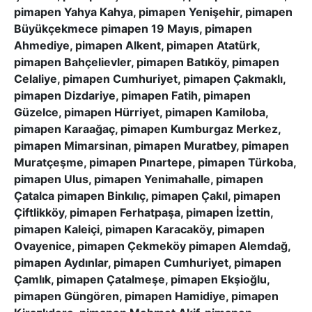
pimapen Yahya Kahya, pimapen Yenişehir, pimapen
Büyükçekmece pimapen 19 Mayıs, pimapen
Ahmediye, pimapen Alkent, pimapen Atatürk,
pimapen Bahçelievler, pimapen Batıköy, pimapen
Celaliye, pimapen Cumhuriyet, pimapen Çakmaklı,
pimapen Dizdariye, pimapen Fatih, pimapen
Güzelce, pimapen Hürriyet, pimapen Kamiloba,
pimapen Karaağaç, pimapen Kumburgaz Merkez,
pimapen Mimarsinan, pimapen Muratbey, pimapen
Muratçeşme, pimapen Pınartepe, pimapen Türkoba,
pimapen Ulus, pimapen Yenimahalle, pimapen
Çatalca pimapen Binkılıç, pimapen Çakıl, pimapen
Çiftlikköy, pimapen Ferhatpaşa, pimapen İzettin,
pimapen Kaleiçi, pimapen Karacaköy, pimapen
Ovayenice, pimapen Çekmeköy pimapen Alemdağ,
pimapen Aydınlar, pimapen Cumhuriyet, pimapen
Çamlık, pimapen Çatalmeşe, pimapen Ekşioğlu,
pimapen Güngören, pimapen Hamidiye, pimapen