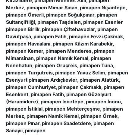
Kirazlıdere, pimapen Mehmet Akif, pimapen
Merkez, pimapen Mimar Sinan, pimapen Nişantepe,
pimapen Ömerli, pimapen Soğukpınar, pimapen
Sultançiftliği, pimapen Taşdelen, pimapen Esenler
pimapen Birlik, pimapen Çiftehavuzlar, pimapen
Davutpaşa, pimapen Fatih, pimapen Fevzi Çakmak,
pimapen Havaalanı, pimapen Kâzım Karabekir,
pimapen Kemer, pimapen Menderes, pimapen
Mimarsinan, pimapen Namık Kemal, pimapen
Nenehatun, pimapen Oruçreis, pimapen Tuna,
pimapen Turgutreis, pimapen Yavuz Selim, pimapen
Esenyurt pimapen Ardıçlıevler, pimapen Atatürk,
pimapen Cumhuriyet, pimapen Çakmaklı, pimapen
Esenkent, pimapen Fatih, pimapen Güzelyurt
(Haramidere), pimapen İncirtepe, pimapen İnönü,
pimapen İstiklal, pimapen Mehterçeşme, pimapen
Merkez, pimapen Namik Kemal, pimapen Örnek,
pimapen Pınar, pimapen Saadetdere, pimapen
Sanayii, pimapen