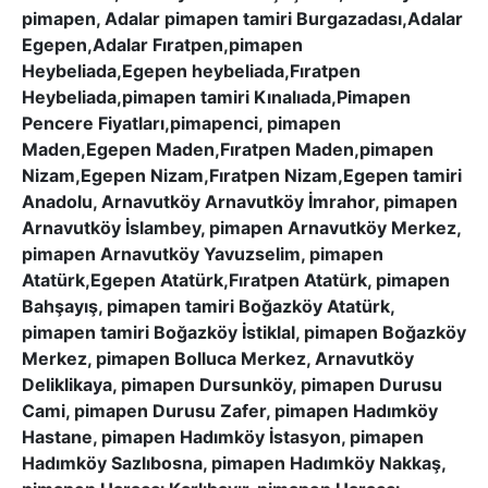
pimapen, Adalar pimapen tamiri Burgazadası,Adalar
Egepen,Adalar Fıratpen,pimapen
Heybeliada,Egepen heybeliada,Fıratpen
Heybeliada,pimapen tamiri Kınalıada,Pimapen
Pencere Fiyatları,pimapenci, pimapen
Maden,Egepen Maden,Fıratpen Maden,pimapen
Nizam,Egepen Nizam,Fıratpen Nizam,Egepen tamiri
Anadolu, Arnavutköy Arnavutköy İmrahor, pimapen
Arnavutköy İslambey, pimapen Arnavutköy Merkez,
pimapen Arnavutköy Yavuzselim, pimapen
Atatürk,Egepen Atatürk,Fıratpen Atatürk, pimapen
Bahşayış, pimapen tamiri Boğazköy Atatürk,
pimapen tamiri Boğazköy İstiklal, pimapen Boğazköy
Merkez, pimapen Bolluca Merkez, Arnavutköy
Deliklikaya, pimapen Dursunköy, pimapen Durusu
Cami, pimapen Durusu Zafer, pimapen Hadımköy
Hastane, pimapen Hadımköy İstasyon, pimapen
Hadımköy Sazlıbosna, pimapen Hadımköy Nakkaş,