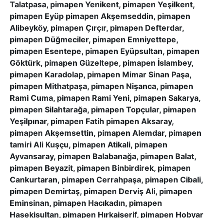
Talatpasa, pimapen Yenikent, pimapen Yeşilkent,
pimapen Eyüp pimapen Akşemseddin, pimapen
Alibeyköy, pimapen Çırçır, pimapen Defterdar,
pimapen Düğmeciler, pimapen Emniyettepe,
pimapen Esentepe, pimapen Eyüpsultan, pimapen
Göktürk, pimapen Güzeltepe, pimapen İslambey,
pimapen Karadolap, pimapen Mimar Sinan Paşa,
pimapen Mithatpaşa, pimapen Nişanca, pimapen
Rami Cuma, pimapen Rami Yeni, pimapen Sakarya,
pimapen Silahtarağa, pimapen Topçular, pimapen
Yeşilpınar, pimapen Fatih pimapen Aksaray,
pimapen Akşemsettin, pimapen Alemdar, pimapen
tamiri Ali Kuşçu, pimapen Atikali, pimapen
Ayvansaray, pimapen Balabanağa, pimapen Balat,
pimapen Beyazit, pimapen Binbirdirek, pimapen
Cankurtaran, pimapen Cerrahpaşa, pimapen Cibali,
pimapen Demirtaş, pimapen Derviş Ali, pimapen
Eminsinan, pimapen Hacıkadın, pimapen
Hasekisultan, pimapen Hırkaişerif, pimapen Hobyar