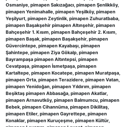
Osmaniye, pimapen Sakızağacı, pimapen Şenlikköy,
pimapen Yenimahalle, pimapen Yeşilköy, pimapen
Yeşilyurt, pimapen Zeytinlik, pimapen Zuhuratbaba,
pimapen Başakşehir pimapen Altınşehir, pimapen
Bahçeşehir 1. Kısım, pimapen Bahçeşehir 2. Kısım,
pimapen Başak, pimapen Başakşehir, pimapen
Güvercintepe, pimapen Kayabaşı, pimapen
Şahintepe, pimapen Ziya Gökalp, pimapen
Bayrampaşa pimapen Altıntepsi, pimapen
Cevatpaşa, pimapen İsmetpaşa, pimapen
Kartaltepe, pimapen Kocatepe, pimapen Muratpaşa,
pimapen Orta, pimapen Terazidere, pimapen Vatan,
pimapen Yenidoğan, pimapen Yıldırım, pimapen
Beşiktaş pimapen Abbasağa, pimapen Akatlar,
pimapen Arnavutköy, pimapen Balmumcu, pimapen
Bebek, pimapen Cihannüma, pimapen Dikilitaş,
pimapen Etiler, pimapen Gayrettepe, pimapen
Konaklar, pimapen Kuruçeşme, pimapen Kültür,