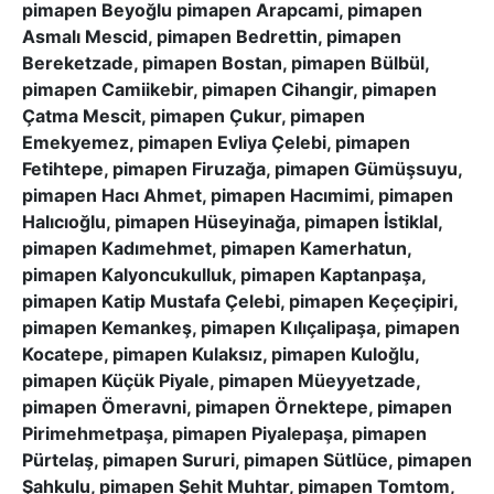
pimapen Beyoğlu pimapen Arapcami, pimapen
Asmalı Mescid, pimapen Bedrettin, pimapen
Bereketzade, pimapen Bostan, pimapen Bülbül,
pimapen Camiikebir, pimapen Cihangir, pimapen
Çatma Mescit, pimapen Çukur, pimapen
Emekyemez, pimapen Evliya Çelebi, pimapen
Fetihtepe, pimapen Firuzağa, pimapen Gümüşsuyu,
pimapen Hacı Ahmet, pimapen Hacımimi, pimapen
Halıcıoğlu, pimapen Hüseyinağa, pimapen İstiklal,
pimapen Kadımehmet, pimapen Kamerhatun,
pimapen Kalyoncukulluk, pimapen Kaptanpaşa,
pimapen Katip Mustafa Çelebi, pimapen Keçeçipiri,
pimapen Kemankeş, pimapen Kılıçalipaşa, pimapen
Kocatepe, pimapen Kulaksız, pimapen Kuloğlu,
pimapen Küçük Piyale, pimapen Müeyyetzade,
pimapen Ömeravni, pimapen Örnektepe, pimapen
Pirimehmetpaşa, pimapen Piyalepaşa, pimapen
Pürtelaş, pimapen Sururi, pimapen Sütlüce, pimapen
Şahkulu, pimapen Şehit Muhtar, pimapen Tomtom,