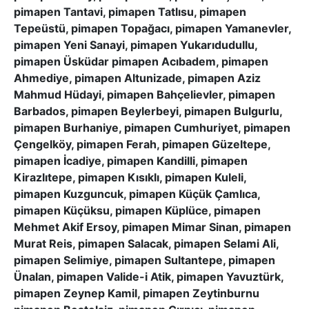
pimapen Tantavi, pimapen Tatlısu, pimapen
Tepeüstü, pimapen Topağacı, pimapen Yamanevler,
pimapen Yeni Sanayi, pimapen Yukarıdudullu,
pimapen Üsküdar pimapen Acıbadem, pimapen
Ahmediye, pimapen Altunizade, pimapen Aziz
Mahmud Hüdayi, pimapen Bahçelievler, pimapen
Barbados, pimapen Beylerbeyi, pimapen Bulgurlu,
pimapen Burhaniye, pimapen Cumhuriyet, pimapen
Çengelköy, pimapen Ferah, pimapen Güzeltepe,
pimapen İcadiye, pimapen Kandilli, pimapen
Kirazlıtepe, pimapen Kısıklı, pimapen Kuleli,
pimapen Kuzguncuk, pimapen Küçük Çamlıca,
pimapen Küçüksu, pimapen Küplüce, pimapen
Mehmet Akif Ersoy, pimapen Mimar Sinan, pimapen
Murat Reis, pimapen Salacak, pimapen Selami Ali,
pimapen Selimiye, pimapen Sultantepe, pimapen
Ünalan, pimapen Valide-i Atik, pimapen Yavuztürk,
pimapen Zeynep Kamil, pimapen Zeytinburnu