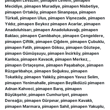
pimapen Levazım, pimapen Levent, pimapen
Mecidiye, pimapen Muradiye, pimapen Nisbetiye,
pimapen Ortaköy, pimapen Sinanpaşa, pimapen
Türkali, pimapen Ulus, pimapen Vişnezade, pimapen
Yıldız, pimapen Beykoz pimapen Acarlar, pimapen
Anadoluhisarı, pimapen Anadolukavağı, pimapen
Baklacı, pimapen Çamlıbahçe, pimapen Çengeldere,
pimapen Çiftlik, pimapen Çiğdem, pimapen Çubuklu,
pimapen Fatih, pimapen Göksu, pimapen Göztepe,
pimapen Gümüşsuyu, pimapen İncirköy, pimapen
Kanlıca, pimapen Kavacık, pimapen Merkez, ,
pimapen Ortaçeşme, pimapen Paşabahçe, pimapen
Rüzgarlıbahçe, pimapen Soğuksu, pimapen
Tokatköy, pimapen Yalıköy, pimapen Yavuz Selim,
pimapen Yenimahalle, pimapen Beylikdüzü pimapen
Adnan Kahveci, pimapen Barış, pimapen
Büyükşehir, pimapen Cumhuriyet, pimapen
Dereağzı, pimapen Gürpınar, pimapen Kavaklı,
pimapen Marmara, pimapen Sahil, pimapen Yakuplu,