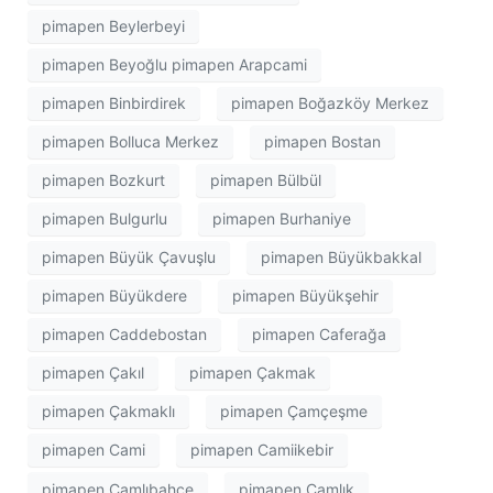
pimapen Beylerbeyi
pimapen Beyoğlu pimapen Arapcami
pimapen Binbirdirek
pimapen Boğazköy Merkez
pimapen Bolluca Merkez
pimapen Bostan
pimapen Bozkurt
pimapen Bülbül
pimapen Bulgurlu
pimapen Burhaniye
pimapen Büyük Çavuşlu
pimapen Büyükbakkal
pimapen Büyükdere
pimapen Büyükşehir
pimapen Caddebostan
pimapen Caferağa
pimapen Çakıl
pimapen Çakmak
pimapen Çakmaklı
pimapen Çamçeşme
pimapen Cami
pimapen Camiikebir
pimapen Çamlıbahçe
pimapen Çamlık