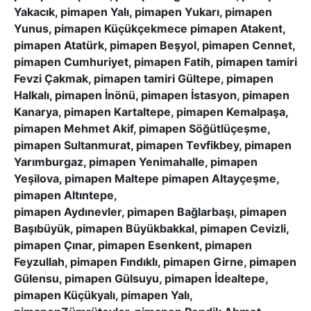
Yakacık, pimapen Yalı, pimapen Yukarı, pimapen
Yunus, pimapen Küçükçekmece pimapen Atakent,
pimapen Atatürk, pimapen Beşyol, pimapen Cennet,
pimapen Cumhuriyet, pimapen Fatih, pimapen tamiri
Fevzi Çakmak, pimapen tamiri Gültepe, pimapen
Halkalı, pimapen İnönü, pimapen İstasyon, pimapen
Kanarya, pimapen Kartaltepe, pimapen Kemalpaşa,
pimapen Mehmet Akif, pimapen Söğütlüçeşme,
pimapen Sultanmurat, pimapen Tevfikbey, pimapen
Yarımburgaz, pimapen Yenimahalle, pimapen
Yeşilova, pimapen Maltepe pimapen Altayçeşme,
pimapen Altıntepe,
pimapen Aydınevler, pimapen Bağlarbaşı, pimapen
Başıbüyük, pimapen Büyükbakkal, pimapen Cevizli,
pimapen Çınar, pimapen Esenkent, pimapen
Feyzullah, pimapen Fındıklı, pimapen Girne, pimapen
Gülensu, pimapen Gülsuyu, pimapen İdealtepe,
pimapen Küçükyalı, pimapen Yalı,