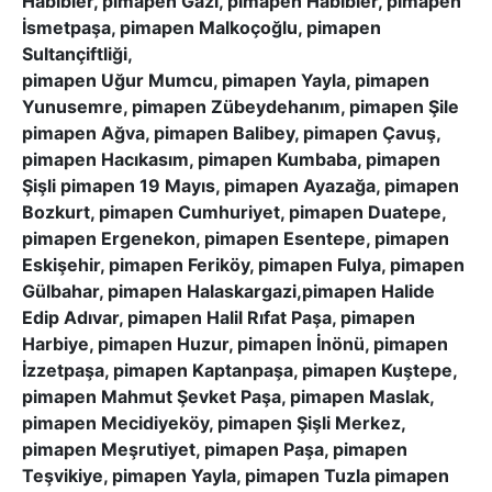
Habibler, pimapen Gazi, pimapen Habibler, pimapen
İsmetpaşa, pimapen Malkoçoğlu, pimapen
Sultançiftliği,
pimapen Uğur Mumcu, pimapen Yayla, pimapen
Yunusemre, pimapen Zübeydehanım, pimapen Şile
pimapen Ağva, pimapen Balibey, pimapen Çavuş,
pimapen Hacıkasım, pimapen Kumbaba, pimapen
Şişli pimapen 19 Mayıs, pimapen Ayazağa, pimapen
Bozkurt, pimapen Cumhuriyet, pimapen Duatepe,
pimapen Ergenekon, pimapen Esentepe, pimapen
Eskişehir, pimapen Feriköy, pimapen Fulya, pimapen
Gülbahar, pimapen Halaskargazi,pimapen Halide
Edip Adıvar, pimapen Halil Rıfat Paşa, pimapen
Harbiye, pimapen Huzur, pimapen İnönü, pimapen
İzzetpaşa, pimapen Kaptanpaşa, pimapen Kuştepe,
pimapen Mahmut Şevket Paşa, pimapen Maslak,
pimapen Mecidiyeköy, pimapen Şişli Merkez,
pimapen Meşrutiyet, pimapen Paşa, pimapen
Teşvikiye, pimapen Yayla, pimapen Tuzla pimapen