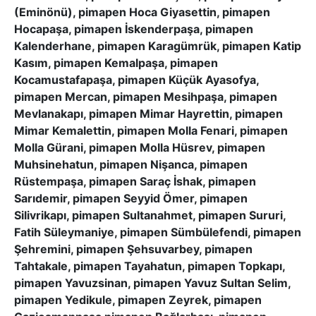
(Eminönü), pimapen Hoca Giyasettin, pimapen
Hocapaşa, pimapen İskenderpaşa, pimapen
Kalenderhane, pimapen Karagümrük, pimapen Katip
Kasım, pimapen Kemalpaşa, pimapen
Kocamustafapaşa, pimapen Küçük Ayasofya,
pimapen Mercan, pimapen Mesihpaşa, pimapen
Mevlanakapı, pimapen Mimar Hayrettin, pimapen
Mimar Kemalettin, pimapen Molla Fenari, pimapen
Molla Gürani, pimapen Molla Hüsrev, pimapen
Muhsinehatun, pimapen Nişanca, pimapen
Rüstempaşa, pimapen Saraç İshak, pimapen
Sarıdemir, pimapen Seyyid Ömer, pimapen
Silivrikapı, pimapen Sultanahmet, pimapen Sururi,
Fatih Süleymaniye, pimapen Sümbülefendi, pimapen
Şehremini, pimapen Şehsuvarbey, pimapen
Tahtakale, pimapen Tayahatun, pimapen Topkapı,
pimapen Yavuzsinan, pimapen Yavuz Sultan Selim,
pimapen Yedikule, pimapen Zeyrek, pimapen