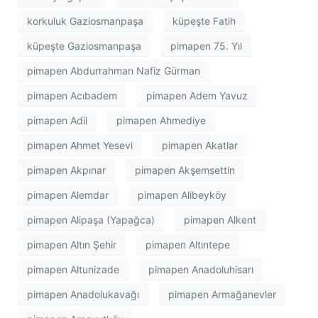
korkuluk Gaziosmanpaşa
küpeşte Fatih
küpeşte Gaziosmanpaşa
pimapen 75. Yıl
pimapen Abdurrahman Nafiz Gürman
pimapen Acıbadem
pimapen Adem Yavuz
pimapen Adil
pimapen Ahmediye
pimapen Ahmet Yesevi
pimapen Akatlar
pimapen Akpınar
pimapen Akşemsettin
pimapen Alemdar
pimapen Alibeyköy
pimapen Alipaşa (Yapağca)
pimapen Alkent
pimapen Altın Şehir
pimapen Altıntepe
pimapen Altunizade
pimapen Anadoluhisarı
pimapen Anadolukavağı
pimapen Armağanevler