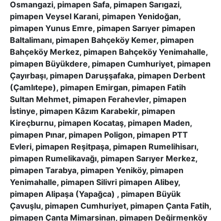
Osmangazi, pimapen Safa, pimapen Sarıgazi,
pimapen Veysel Karani, pimapen Yenidoğan,
pimapen Yunus Emre, pimapen Sarıyer pimapen
Baltalimanı, pimapen Bahçeköy Kemer, pimapen
Bahçeköy Merkez, pimapen Bahçeköy Yenimahalle,
pimapen Büyükdere, pimapen Cumhuriyet, pimapen
Çayırbaşı, pimapen Daruşşafaka, pimapen Derbent
(Çamlıtepe), pimapen Emirgan, pimapen Fatih
Sultan Mehmet, pimapen Ferahevler, pimapen
İstinye, pimapen Kâzım Karabekir, pimapen
Kireçburnu, pimapen Kocataş, pimapen Maden,
pimapen Pınar, pimapen Poligon, pimapen PTT
Evleri, pimapen Reşitpaşa, pimapen Rumelihisarı,
pimapen Rumelikavağı, pimapen Sarıyer Merkez,
pimapen Tarabya, pimapen Yeniköy, pimapen
Yenimahalle, pimapen Silivri pimapen Alibey,
pimapen Alipaşa (Yapağca) , pimapen Büyük
Çavuşlu, pimapen Cumhuriyet, pimapen Çanta Fatih,
pimapen Çanta Mimarsinan, pimapen Değirmenköy