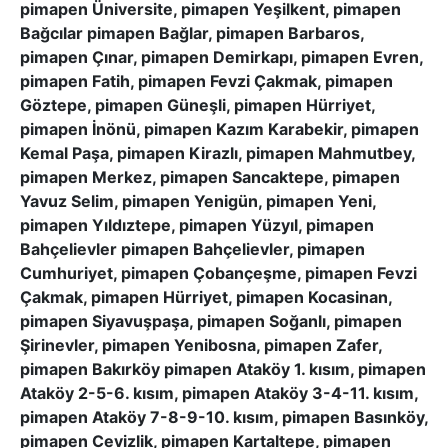
pimapen Üniversite, pimapen Yeşilkent, pimapen
Bağcılar pimapen Bağlar, pimapen Barbaros,
pimapen Çınar, pimapen Demirkapı, pimapen Evren,
pimapen Fatih, pimapen Fevzi Çakmak, pimapen
Göztepe, pimapen Güneşli, pimapen Hürriyet,
pimapen İnönü, pimapen Kazım Karabekir, pimapen
Kemal Paşa, pimapen Kirazlı, pimapen Mahmutbey,
pimapen Merkez, pimapen Sancaktepe, pimapen
Yavuz Selim, pimapen Yenigün, pimapen Yeni,
pimapen Yıldıztepe, pimapen Yüzyıl, pimapen
Bahçelievler pimapen Bahçelievler, pimapen
Cumhuriyet, pimapen Çobançeşme, pimapen Fevzi
Çakmak, pimapen Hürriyet, pimapen Kocasinan,
pimapen Siyavuşpaşa, pimapen Soğanlı, pimapen
Şirinevler, pimapen Yenibosna, pimapen Zafer,
pimapen Bakırköy pimapen Ataköy 1. kısım, pimapen
Ataköy 2-5-6. kısım, pimapen Ataköy 3-4-11. kısım,
pimapen Ataköy 7-8-9-10. kısım, pimapen Basınköy,
pimapen Cevizlik, pimapen Kartaltepe, pimapen