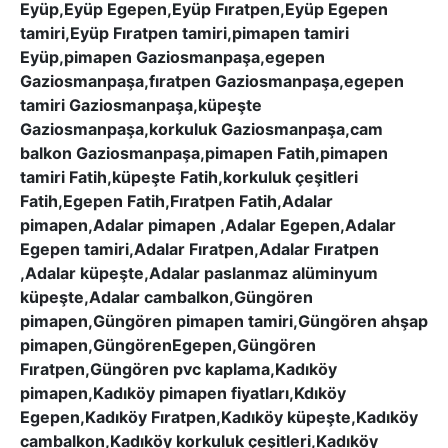
Eyüp,Eyüp Egepen,Eyüp Fıratpen,Eyüp Egepen
tamiri,Eyüp Fıratpen tamiri,pimapen tamiri
Eyüp,pimapen Gaziosmanpaşa,egepen
Gaziosmanpaşa,fıratpen Gaziosmanpaşa,egepen
tamiri Gaziosmanpaşa,küpeşte
Gaziosmanpaşa,korkuluk Gaziosmanpaşa,cam
balkon Gaziosmanpaşa,pimapen Fatih,pimapen
tamiri Fatih,küpeşte Fatih,korkuluk çeşitleri
Fatih,Egepen Fatih,Fıratpen Fatih,Adalar
pimapen,Adalar pimapen ,Adalar Egepen,Adalar
Egepen tamiri,Adalar Fıratpen,Adalar Fıratpen
,Adalar küpeşte,Adalar paslanmaz alüminyum
küpeşte,Adalar cambalkon,Güngören
pimapen,Güngören pimapen tamiri,Güngören ahşap
pimapen,GüngörenEgepen,Güngören
Fıratpen,Güngören pvc kaplama,Kadıköy
pimapen,Kadıköy pimapen fiyatları,Kdıköy
Egepen,Kadıköy Fıratpen,Kadıköy küpeşte,Kadıköy
cambalkon,Kadıköy korkuluk çeşitleri,Kadıköy