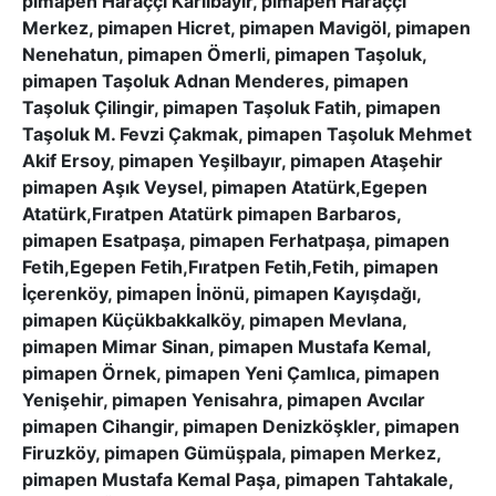
pimapen Haraççı Karlıbayır, pimapen Haraççı
Merkez, pimapen Hicret, pimapen Mavigöl, pimapen
Nenehatun, pimapen Ömerli, pimapen Taşoluk,
pimapen Taşoluk Adnan Menderes, pimapen
Taşoluk Çilingir, pimapen Taşoluk Fatih, pimapen
Taşoluk M. Fevzi Çakmak, pimapen Taşoluk Mehmet
Akif Ersoy, pimapen Yeşilbayır, pimapen Ataşehir
pimapen Aşık Veysel, pimapen Atatürk,Egepen
Atatürk,Fıratpen Atatürk pimapen Barbaros,
pimapen Esatpaşa, pimapen Ferhatpaşa, pimapen
Fetih,Egepen Fetih,Fıratpen Fetih,Fetih, pimapen
İçerenköy, pimapen İnönü, pimapen Kayışdağı,
pimapen Küçükbakkalköy, pimapen Mevlana,
pimapen Mimar Sinan, pimapen Mustafa Kemal,
pimapen Örnek, pimapen Yeni Çamlıca, pimapen
Yenişehir, pimapen Yenisahra, pimapen Avcılar
pimapen Cihangir, pimapen Denizköşkler, pimapen
Firuzköy, pimapen Gümüşpala, pimapen Merkez,
pimapen Mustafa Kemal Paşa, pimapen Tahtakale,