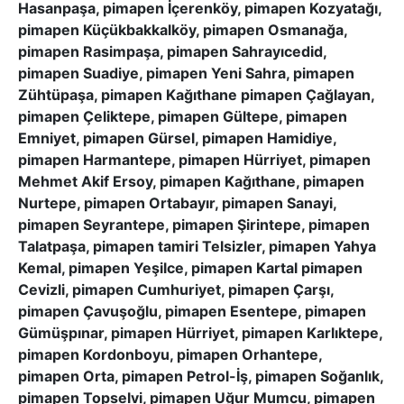
Hasanpaşa, pimapen İçerenköy, pimapen Kozyatağı,
pimapen Küçükbakkalköy, pimapen Osmanağa,
pimapen Rasimpaşa, pimapen Sahrayıcedid,
pimapen Suadiye, pimapen Yeni Sahra, pimapen
Zühtüpaşa, pimapen Kağıthane pimapen Çağlayan,
pimapen Çeliktepe, pimapen Gültepe, pimapen
Emniyet, pimapen Gürsel, pimapen Hamidiye,
pimapen Harmantepe, pimapen Hürriyet, pimapen
Mehmet Akif Ersoy, pimapen Kağıthane, pimapen
Nurtepe, pimapen Ortabayır, pimapen Sanayi,
pimapen Seyrantepe, pimapen Şirintepe, pimapen
Talatpaşa, pimapen tamiri Telsizler, pimapen Yahya
Kemal, pimapen Yeşilce, pimapen Kartal pimapen
Cevizli, pimapen Cumhuriyet, pimapen Çarşı,
pimapen Çavuşoğlu, pimapen Esentepe, pimapen
Gümüşpınar, pimapen Hürriyet, pimapen Karlıktepe,
pimapen Kordonboyu, pimapen Orhantepe,
pimapen Orta, pimapen Petrol-İş, pimapen Soğanlık,
pimapen Topselvi, pimapen Uğur Mumcu, pimapen