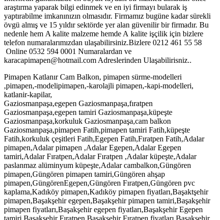
araştırma yaparak bilgi edinmek ve en iyi firmayı bularak iş
yaptırabilme imkanınızın olmasıdır. Firmamız bugüne kadar sürekli
övgü almış ve 15 yıldır sektörde yer alan güvenilir bir firmadır. Bu
nedenle hem A kalite malzeme hemde A kalite işçilik için bizlere
telefon numaralarımızdan ulaşabilirsiniz.Bizlere 0212 461 55 58
Online 0532 594 0001 Numaralardan ve
karacapimapen@hotmail.com Adreslerinden Ulaşabilirisniz..
Pimapen Katlanır Cam Balkon, pimapen sürme-modelleri
,pimapen,-modelipimapen,-karolajli pimapen,-kapi-modelleri,
katlanir-kapilar,
Gaziosmanpaşa,egepen Gaziosmanpaşa,fıratpen
Gaziosmanpaşa,egepen tamiri Gaziosmanpaşa,küpeşte
Gaziosmanpaşa,korkuluk Gaziosmanpaşa,cam balkon
Gaziosmanpaşa,pimapen Fatih,pimapen tamiri Fatih,küpeşte
Fatih,korkuluk çeşitleri Fatih,Egepen Fatih,Fıratpen Fatih,Adalar
pimapen,Adalar pimapen ,Adalar Egepen,Adalar Egepen
tamiri,Adalar Fıratpen,Adalar Fıratpen ,Adalar küpeşte,Adalar
paslanmaz alüminyum küpeşte,Adalar cambalkon,Güngören
pimapen,Güngören pimapen tamiri,Güngören ahşap
pimapen,GüngörenEgepen,Güngören Fıratpen,Güngören pvc
kaplama,Kadıköy pimapen,Kadıköy pimapen fiyatları,Başaktşehir
pimapen,Başakşehir egepen,Başakşehir pimapen tamiri,Başakşehir
pimapen fiyatları,Başakşehir egepen fiyatları,Başakşehir Egepen
tamiri,Başakşehir Fıratpen,Başakşehir Fıratpen fiyatları,Başakşehir