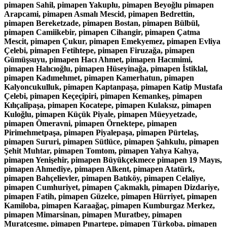
pimapen Sahil, pimapen Yakuplu, pimapen Beyoğlu pimapen
Arapcami, pimapen Asmalı Mescid, pimapen Bedrettin,
pimapen Bereketzade, pimapen Bostan, pimapen Bülbül,
pimapen Camiikebir, pimapen Cihangir, pimapen Çatma
Mescit, pimapen Çukur, pimapen Emekyemez, pimapen Evliya
Çelebi, pimapen Fetihtepe, pimapen Firuzağa, pimapen
Gümüşsuyu, pimapen Hacı Ahmet, pimapen Hacımimi,
pimapen Halıcıoğlu, pimapen Hüseyinağa, pimapen İstiklal,
pimapen Kadımehmet, pimapen Kamerhatun, pimapen
Kalyoncukulluk, pimapen Kaptanpaşa, pimapen Katip Mustafa
Çelebi, pimapen Keçeçipiri, pimapen Kemankeş, pimapen
Kılıçalipaşa, pimapen Kocatepe, pimapen Kulaksız, pimapen
Kuloğlu, pimapen Küçük Piyale, pimapen Müeyyetzade,
pimapen Ömeravni, pimapen Örnektepe, pimapen
Pirimehmetpaşa, pimapen Piyalepaşa, pimapen Pürtelaş,
pimapen Sururi, pimapen Sütlüce, pimapen Şahkulu, pimapen
Şehit Muhtar, pimapen Tomtom, pimapen Yahya Kahya,
pimapen Yenişehir, pimapen Büyükçekmece pimapen 19 Mayıs,
pimapen Ahmediye, pimapen Alkent, pimapen Atatürk,
pimapen Bahçelievler, pimapen Batıköy, pimapen Celaliye,
pimapen Cumhuriyet, pimapen Çakmaklı, pimapen Dizdariye,
pimapen Fatih, pimapen Güzelce, pimapen Hürriyet, pimapen
Kamiloba, pimapen Karaağaç, pimapen Kumburgaz Merkez,
pimapen Mimarsinan, pimapen Muratbey, pimapen
Muratçeşme, pimapen Pınartepe, pimapen Türkoba, pimapen