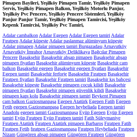
Pimapen Bayileri, Yeşilköy Pimapen Tamir, Yeşilköy Pimapen
Servis, Yeşilköy Pimapen Balkon, Yeşilköy Motorlu Panjur,
Yeşilköy Pvc Pencere, Yeşilköy Pencere Sistemleri, Yeşilköy
Panjur Panjur Tamir, Yeşilköy Pimapen Tamircisi, Yeşilköy
Kepenk Tamircisi, Yeşilköy Pvc Tamiri,
Adalar cambalkon
Adalar Egepen
Adalar Egepen tamiri
Adalar
Fıratpen
Adalar küpeşte
Adalar paslanmaz alüminyum küpeşte
Adalar pimapen
Adalar pimapen tamiri Burgazadası
Arnavutköy
Arnavutköy İmrahor
Arnavutköy Deliklikaya
Bağcılar Pimapen
Pencere
Başakşehir
Başakşehir ahşap pimapen
Başakşehir ahşap
pimapen fiyatları
Başakşehir alüminyum küpeşte
Başakşehir cam
balkon
Başakşehir egepen
Başakşehir egepen fiyatları
Başakşehir
Egepen tamiri
Başakşehir ferforje
Başakşehir Fıratpen
Başakşehir
Fıratpen fiyatları
Başakşehir Fıratpen tamiri
Başakşehir kış bahçesi
Başakşehir küpeşte
Başakşehir pimapen çocuk kilidi
Başakşehir
pimapen fiyatları
Başakşehir pimapen güvenlik kilidi
Başakşehir
pimapen kapı kolu
Başakşehir pimapen tamiri
Beykent Pimapen
cam balkon Gaziosmanpaşa
Egepen Atatürk
Egepen Fatih
Egepen
Fetih
egepen Gaziosmanpaşa
Egepen heybeliada
Egepen tamiri
Anadolu
egepen tamiri Gaziosmanpaşa
Eyüp Egepen
Eyüp Egepen
tamiri
Eyüp Fıratpen
Eyüp Fıratpen tamiri
Fatih Süleymaniye
Fıratpen Atatürk
Fıratpen Atatürk pimapen Barbaros
Fıratpen Fatih
Fıratpen Fetih
fıratpen Gaziosmanpaşa
Fıratpen Heybeliada
Fıratpen
Nizam
Güngören ahşap pimapen
Güngören Fıratpen
Güngören