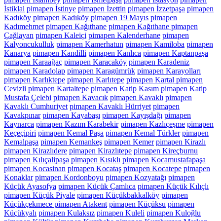
İstiklal
pimapen İstinye
pimapen İzettin
pimapen İzzetpaşa
pimapen
Kadıköy
pimapen Kadıköy pimapen 19 Mayıs
pimapen
Kadımehmet
pimapen Kağıthane
pimapen Kağıthane pimapen
Çağlayan
pimapen Kaleiçi
pimapen Kalenderhane
pimapen
Kalyoncukulluk
pimapen Kamerhatun
pimapen Kamiloba
pimapen
Kanarya
pimapen Kandilli
pimapen Kanlıca
pimapen Kaptanpaşa
pimapen Karaağaç
pimapen Karacaköy
pimapen Karadeniz
pimapen Karadolap
pimapen Karagümrük
pimapen Karayolları
pimapen Karlıktepe
pimapen Karlıtepe
pimapen Kartal pimapen
Cevizli
pimapen Kartaltepe
pimapen Katip Kasım
pimapen Katip
Mustafa Çelebi
pimapen Kavacık
pimapen Kavaklı
pimapen
Kavaklı Cumhuriyet
pimapen Kavaklı Hürriyet
pimapen
Kavakpınar
pimapen Kayabaşı
pimapen Kayışdağı
pimapen
Kaynarca
pimapen Kazım Karabekir
pimapen Kazlıçeşme
pimapen
Keçeçipiri
pimapen Kemal Paşa
pimapen Kemal Türkler
pimapen
Kemalpaşa
pimapen Kemankeş
pimapen Kemer
pimapen Kirazlı
pimapen Kirazlıdere
pimapen Kirazlıtepe
pimapen Kireçburnu
pimapen Kılıçalipaşa
pimapen Kısıklı
pimapen Kocamustafapaşa
pimapen Kocasinan
pimapen Kocataş
pimapen Kocatepe
pimapen
Konaklar
pimapen Kordonboyu
pimapen Kozyatağı
pimapen
Küçük Ayasofya
pimapen Küçük Çamlıca
pimapen Küçük Kılıçlı
pimapen Küçük Piyale
pimapen Küçükbakkalköy
pimapen
Küçükçekmece pimapen Atakent
pimapen Küçüksu
pimapen
Küçükyalı
pimapen Kulaksız
pimapen Kuleli
pimapen Kuloğlu