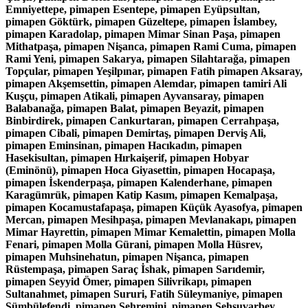
Emniyettepe, pimapen Esentepe, pimapen Eyüpsultan,
pimapen Göktürk, pimapen Güzeltepe, pimapen İslambey,
pimapen Karadolap, pimapen Mimar Sinan Paşa, pimapen
Mithatpaşa, pimapen Nişanca, pimapen Rami Cuma, pimapen
Rami Yeni, pimapen Sakarya, pimapen Silahtarağa, pimapen
Topçular, pimapen Yeşilpınar, pimapen Fatih pimapen Aksaray,
pimapen Akşemsettin, pimapen Alemdar, pimapen tamiri Ali
Kuşçu, pimapen Atikali, pimapen Ayvansaray, pimapen
Balabanağa, pimapen Balat, pimapen Beyazit, pimapen
Binbirdirek, pimapen Cankurtaran, pimapen Cerrahpaşa,
pimapen Cibali, pimapen Demirtaş, pimapen Derviş Ali,
pimapen Eminsinan, pimapen Hacıkadın, pimapen
Hasekisultan, pimapen Hırkaişerif, pimapen Hobyar
(Eminönü), pimapen Hoca Giyasettin, pimapen Hocapaşa,
pimapen İskenderpaşa, pimapen Kalenderhane, pimapen
Karagümrük, pimapen Katip Kasım, pimapen Kemalpaşa,
pimapen Kocamustafapaşa, pimapen Küçük Ayasofya, pimapen
Mercan, pimapen Mesihpaşa, pimapen Mevlanakapı, pimapen
Mimar Hayrettin, pimapen Mimar Kemalettin, pimapen Molla
Fenari, pimapen Molla Gürani, pimapen Molla Hüsrev,
pimapen Muhsinehatun, pimapen Nişanca, pimapen
Rüstempaşa, pimapen Saraç İshak, pimapen Sarıdemir,
pimapen Seyyid Ömer, pimapen Silivrikapı, pimapen
Sultanahmet, pimapen Sururi, Fatih Süleymaniye, pimapen
Sümbülefendi, pimapen Şehremini, pimapen Şehsuvarbey,