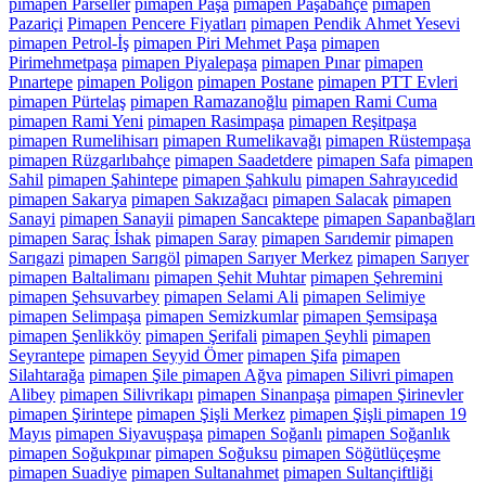
pimapen Parseller
pimapen Paşa
pimapen Paşabahçe
pimapen
Pazariçi
Pimapen Pencere Fiyatları
pimapen Pendik Ahmet Yesevi
pimapen Petrol-İş
pimapen Piri Mehmet Paşa
pimapen
Pirimehmetpaşa
pimapen Piyalepaşa
pimapen Pınar
pimapen
Pınartepe
pimapen Poligon
pimapen Postane
pimapen PTT Evleri
pimapen Pürtelaş
pimapen Ramazanoğlu
pimapen Rami Cuma
pimapen Rami Yeni
pimapen Rasimpaşa
pimapen Reşitpaşa
pimapen Rumelihisarı
pimapen Rumelikavağı
pimapen Rüstempaşa
pimapen Rüzgarlıbahçe
pimapen Saadetdere
pimapen Safa
pimapen
Sahil
pimapen Şahintepe
pimapen Şahkulu
pimapen Sahrayıcedid
pimapen Sakarya
pimapen Sakızağacı
pimapen Salacak
pimapen
Sanayi
pimapen Sanayii
pimapen Sancaktepe
pimapen Sapanbağları
pimapen Saraç İshak
pimapen Saray
pimapen Sarıdemir
pimapen
Sarıgazi
pimapen Sarıgöl
pimapen Sarıyer Merkez
pimapen Sarıyer
pimapen Baltalimanı
pimapen Şehit Muhtar
pimapen Şehremini
pimapen Şehsuvarbey
pimapen Selami Ali
pimapen Selimiye
pimapen Selimpaşa
pimapen Semizkumlar
pimapen Şemsipaşa
pimapen Şenlikköy
pimapen Şerifali
pimapen Şeyhli
pimapen
Seyrantepe
pimapen Seyyid Ömer
pimapen Şifa
pimapen
Silahtarağa
pimapen Şile pimapen Ağva
pimapen Silivri pimapen
Alibey
pimapen Silivrikapı
pimapen Sinanpaşa
pimapen Şirinevler
pimapen Şirintepe
pimapen Şişli Merkez
pimapen Şişli pimapen 19
Mayıs
pimapen Siyavuşpaşa
pimapen Soğanlı
pimapen Soğanlık
pimapen Soğukpınar
pimapen Soğuksu
pimapen Söğütlüçeşme
pimapen Suadiye
pimapen Sultanahmet
pimapen Sultançiftliği