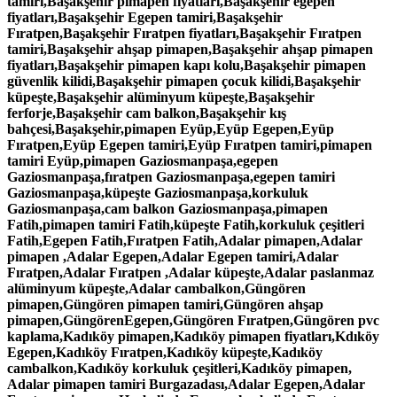
tamiri,Başakşehir pimapen fiyatları,Başakşehir egepen
fiyatları,Başakşehir Egepen tamiri,Başakşehir
Fıratpen,Başakşehir Fıratpen fiyatları,Başakşehir Fıratpen
tamiri,Başakşehir ahşap pimapen,Başakşehir ahşap pimapen
fiyatları,Başakşehir pimapen kapı kolu,Başakşehir pimapen
güvenlik kilidi,Başakşehir pimapen çocuk kilidi,Başakşehir
küpeşte,Başakşehir alüminyum küpeşte,Başakşehir
ferforje,Başakşehir cam balkon,Başakşehir kış
bahçesi,Başakşehir,pimapen Eyüp,Eyüp Egepen,Eyüp
Fıratpen,Eyüp Egepen tamiri,Eyüp Fıratpen tamiri,pimapen
tamiri Eyüp,pimapen Gaziosmanpaşa,egepen
Gaziosmanpaşa,fıratpen Gaziosmanpaşa,egepen tamiri
Gaziosmanpaşa,küpeşte Gaziosmanpaşa,korkuluk
Gaziosmanpaşa,cam balkon Gaziosmanpaşa,pimapen
Fatih,pimapen tamiri Fatih,küpeşte Fatih,korkuluk çeşitleri
Fatih,Egepen Fatih,Fıratpen Fatih,Adalar pimapen,Adalar
pimapen ,Adalar Egepen,Adalar Egepen tamiri,Adalar
Fıratpen,Adalar Fıratpen ,Adalar küpeşte,Adalar paslanmaz
alüminyum küpeşte,Adalar cambalkon,Güngören
pimapen,Güngören pimapen tamiri,Güngören ahşap
pimapen,GüngörenEgepen,Güngören Fıratpen,Güngören pvc
kaplama,Kadıköy pimapen,Kadıköy pimapen fiyatları,Kdıköy
Egepen,Kadıköy Fıratpen,Kadıköy küpeşte,Kadıköy
cambalkon,Kadıköy korkuluk çeşitleri,Kadıköy pimapen,
Adalar pimapen tamiri Burgazadası,Adalar Egepen,Adalar