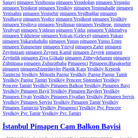
Sanayi
pimapen Yenibosna
pimapen Yenidoğan
pimapen Yenigün
pimapen Yenikent
pimapen Yeniköy
pimapen Yenimahalle
pimapen
Yenisahra
pimapen Yenişehir
pimapen Yeşilbağlar
pimapen
Yeşilbayır
pimapen Yeşilce
pimapen Yeşilkent
pimapen Yeşilköy
pimapen Yeşilova
pimapen Yeşilpınar
pimapen Yeşiltepe.
pimapen
Yeşilyurt
pimapen Yıldırım
pimapen Yıldız
pimapen Yıldıztabya
pimapen Yıldıztepe
pimapen Yolçatı (Gelevri)
pimapen Yukarı
pimapen Yukarıdudullu
pimapen Yunus
pimapen Yunus Emre
pimapen Yunusemre
pimapen Yüzyıl
pimapen Zafer
pimapen
Zeyitnizam
pimapen Zeynep Kamil
pimapen Zeyrek
pimapen
Zeytinlik
pimapen Ziya Gökalp
pimapen Zübeydehanım
pimapen
Zühtüpaşa
pimapen Zuhuratbaba
Pimapenci
PimapenciBaşakşehir
pimapen
pimapenZümrütevler
Plastik Kapı
Yeşilköy Kepenk
Tamircisi
Yeşilköy Motorlu Panjur
Yeşilköy Panjur Panjur Tamir
Yeşilköy Panjur Tamiri
Yeşilköy Pencere Sistemleri
Yeşilköy
Pencere Tamiri
Yeşilköy Pimapen Balkon
Yeşilköy Pimapen Bayi
Yeşilköy Pimapen Bayii
Yeşilköy Pimapen Bayileri
Yeşilköy
Pimapen Fiyatı
Yeşilköy Pimapen Fiyatları
Yeşilköy Pimapen Servis
Yeşilköy Pimapen Servisi
Yeşilköy Pimapen Tamir
Yeşilköy
Pimapen Tamircisi
Yeşilköy Pimapenci
Yeşilköy Pvc Pencere
Yeşilköy Pvc Tamir
Yeşilköy Pvc Tamiri
İstanbul Pimapen Cam Balkon Bayisi