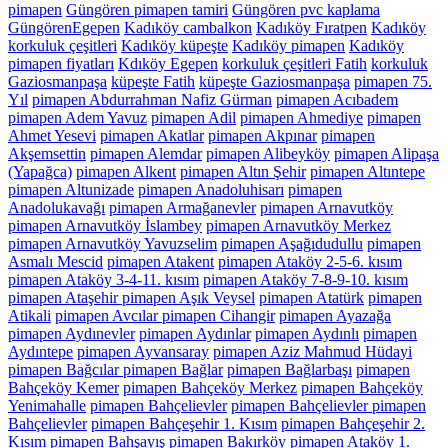
pimapen
Güngören pimapen tamiri
Güngören pvc kaplama
GüngörenEgepen
Kadıköy cambalkon
Kadıköy Fıratpen
Kadıköy
korkuluk çeşitleri
Kadıköy küpeşte
Kadıköy pimapen
Kadıköy
pimapen fiyatları
Kdıköy Egepen
korkuluk çeşitleri Fatih
korkuluk
Gaziosmanpaşa
küpeşte Fatih
küpeşte Gaziosmanpaşa
pimapen 75.
Yıl
pimapen Abdurrahman Nafiz Gürman
pimapen Acıbadem
pimapen Adem Yavuz
pimapen Adil
pimapen Ahmediye
pimapen
Ahmet Yesevi
pimapen Akatlar
pimapen Akpınar
pimapen
Akşemsettin
pimapen Alemdar
pimapen Alibeyköy
pimapen Alipaşa
(Yapağca)
pimapen Alkent
pimapen Altın Şehir
pimapen Altıntepe
pimapen Altunizade
pimapen Anadoluhisarı
pimapen
Anadolukavağı
pimapen Armağanevler
pimapen Arnavutköy
pimapen Arnavutköy İslambey
pimapen Arnavutköy Merkez
pimapen Arnavutköy Yavuzselim
pimapen Aşağıdudullu
pimapen
Asmalı Mescid
pimapen Atakent
pimapen Ataköy 2-5-6. kısım
pimapen Ataköy 3-4-11. kısım
pimapen Ataköy 7-8-9-10. kısım
pimapen Ataşehir pimapen Aşık Veysel
pimapen Atatürk
pimapen
Atikali
pimapen Avcılar pimapen Cihangir
pimapen Ayazağa
pimapen Aydınevler
pimapen Aydınlar
pimapen Aydınlı
pimapen
Aydıntepe
pimapen Ayvansaray
pimapen Aziz Mahmud Hüdayi
pimapen Bağcılar pimapen Bağlar
pimapen Bağlarbaşı
pimapen
Bahçeköy Kemer
pimapen Bahçeköy Merkez
pimapen Bahçeköy
Yenimahalle
pimapen Bahçelievler
pimapen Bahçelievler pimapen
Bahçelievler
pimapen Bahçeşehir 1. Kısım
pimapen Bahçeşehir 2.
Kısım
pimapen Bahşayış
pimapen Bakırköy pimapen Ataköy 1.