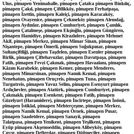
Ulus, pimapen Yenimahalle, pimapen Çatalca pimapen Binkılıç,
pimapen Çakıl, pimapen Çiftlikköy, pimapen Ferhatpaşa,
pimapen İzettin, pimapen Kaleiçi, pimapen Karacaköy,
pimapen Ovayenice, pimapen Çekmeköy pimapen Alemdağ,
pimapen Aydınlar, pimapen Cumhuriyet, pimapen Çamlık,
pimapen Çatalmeşe, pimapen Ekşioğlu, pimapen Güngören,
pimapen Hamidiye, pimapen Kirazlıdere, pimapen Mehmet
Akif, pimapen Merkez, pimapen Mimar Sinan, pimapen
Nişantepe, pimapen Ömerli, pimapen Soğukpınar, pimapen
Sultançiftliği, pimapen Taşdelen, pimapen Esenler pimapen
Birlik, pimapen Çiftehavuzlar, pimapen Davutpaşa, pimapen
Fatih, pimapen Fevzi Çakmak, pimapen Havaalanı, pimapen
Kâzım Karabekir, pimapen Kemer, pimapen Menderes,
pimapen Mimarsinan, pimapen Namık Kemal, pimapen
Nenehatun, pimapen Oruçreis, pimapen Tuna, pimapen
Turgutreis, pimapen Yavuz Selim, pimapen Esenyurt pimapen
Ardıçlıevler, pimapen Atatürk, pimapen Cumhuriyet, pimapen
Çakmaklı, pimapen Esenkent, pimapen Fatih, pimapen
Güzelyurt (Haramidere), pimapen İncirtepe, pimapen İnönü,
pimapen İstiklal, pimapen Mehterçeşme, pimapen Merkez,
pimapen Namik Kemal, pimapen Örnek, pimapen Pınar,
pimapen Saadetdere, pimapen Sanayii, pimapen
Talatpasa, pimapen Yenikent, pimapen Yeşilkent, pimapen
Eyüp pimapen Akşemseddin, pimapen Alibeyköy, pimapen
Çırçır, pimapen Defterdar, pimapen Düğmeciler, pimapen