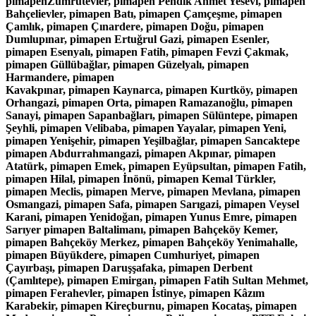
pimapenZümrütevler, pimapen Pendik Ahmet Yesevi, pimapen
Bahçelievler, pimapen Batı, pimapen Çamçeşme, pimapen
Çamlık, pimapen Çınardere, pimapen Doğu, pimapen
Dumlupınar, pimapen Ertuğrul Gazi, pimapen Esenler,
pimapen Esenyalı, pimapen Fatih, pimapen Fevzi Çakmak,
pimapen Güllübağlar, pimapen Güzelyalı, pimapen
Harmandere, pimapen
Kavakpınar, pimapen Kaynarca, pimapen Kurtköy, pimapen
Orhangazi, pimapen Orta, pimapen Ramazanoğlu, pimapen
Sanayi, pimapen Sapanbağları, pimapen Sülüntepe, pimapen
Şeyhli, pimapen Velibaba, pimapen Yayalar, pimapen Yeni,
pimapen Yenişehir, pimapen Yeşilbağlar, pimapen Sancaktepe
pimapen Abdurrahmangazi, pimapen Akpınar, pimapen
Atatürk, pimapen Emek, pimapen Eyüpsultan, pimapen Fatih,
pimapen Hilal, pimapen İnönü, pimapen Kemal Türkler,
pimapen Meclis, pimapen Merve, pimapen Mevlana, pimapen
Osmangazi, pimapen Safa, pimapen Sarıgazi, pimapen Veysel
Karani, pimapen Yenidoğan, pimapen Yunus Emre, pimapen
Sarıyer pimapen Baltalimanı, pimapen Bahçeköy Kemer,
pimapen Bahçeköy Merkez, pimapen Bahçeköy Yenimahalle,
pimapen Büyükdere, pimapen Cumhuriyet, pimapen
Çayırbaşı, pimapen Daruşşafaka, pimapen Derbent
(Çamlıtepe), pimapen Emirgan, pimapen Fatih Sultan Mehmet,
pimapen Ferahevler, pimapen İstinye, pimapen Kâzım
Karabekir, pimapen Kireçburnu, pimapen Kocataş, pimapen