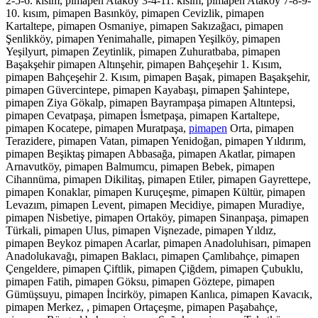
2-5-6. kısım, pimapen Ataköy 3-4-11. kısım, pimapen Ataköy 7-8-9-
10. kısım, pimapen Basınköy, pimapen Cevizlik, pimapen
Kartaltepe, pimapen Osmaniye, pimapen Sakızağacı, pimapen
Şenlikköy, pimapen Yenimahalle, pimapen Yeşilköy, pimapen
Yeşilyurt, pimapen Zeytinlik, pimapen Zuhuratbaba, pimapen
Başakşehir pimapen Altınşehir, pimapen Bahçeşehir 1. Kısım,
pimapen Bahçeşehir 2. Kısım, pimapen Başak, pimapen Başakşehir,
pimapen Güvercintepe, pimapen Kayabaşı, pimapen Şahintepe,
pimapen Ziya Gökalp, pimapen Bayrampaşa pimapen Altıntepsi,
pimapen Cevatpaşa, pimapen İsmetpaşa, pimapen Kartaltepe,
pimapen Kocatepe, pimapen Muratpaşa,
pimapen
Orta, pimapen
Terazidere, pimapen Vatan, pimapen Yenidoğan, pimapen Yıldırım,
pimapen Beşiktaş pimapen Abbasağa, pimapen Akatlar, pimapen
Arnavutköy, pimapen Balmumcu, pimapen Bebek, pimapen
Cihannüma, pimapen Dikilitaş, pimapen Etiler, pimapen Gayrettepe,
pimapen Konaklar, pimapen Kuruçeşme, pimapen Kültür, pimapen
Levazım, pimapen Levent, pimapen Mecidiye, pimapen Muradiye,
pimapen Nisbetiye, pimapen Ortaköy, pimapen Sinanpaşa, pimapen
Türkali, pimapen Ulus, pimapen Vişnezade, pimapen Yıldız,
pimapen Beykoz pimapen Acarlar, pimapen Anadoluhisarı, pimapen
Anadolukavağı, pimapen Baklacı, pimapen Çamlıbahçe, pimapen
Çengeldere, pimapen Çiftlik, pimapen Çiğdem, pimapen Çubuklu,
pimapen Fatih, pimapen Göksu, pimapen Göztepe, pimapen
Gümüşsuyu, pimapen İncirköy, pimapen Kanlıca, pimapen Kavacık,
pimapen Merkez, , pimapen Ortaçeşme, pimapen Paşabahçe,