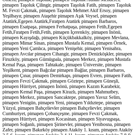
pimapen Taşoluk Çilingir, pimapen Taşoluk Fatih, pimapen Taşoluk
M. Fevzi Çakmak, pimapen Taşoluk Mehmet Akif Ersoy, pimapen
Yeşilbayır, pimapen Ataşehir pimapen Aşık Veysel, pimapen
Atatürk,Egepen Atatürk,Fıratpen Atatürk pimapen Barbaros,
pimapen Esatpaşa, pimapen Ferhatpaşa, pimapen Fetih,Egepen
Fetih,Fıratpen Fetih,Fetih, pimapen İçerenköy, pimapen İnönü,
pimapen Kayışdağı, pimapen Küçükbakkalköy, pimapen Mevlana,
pimapen Mimar Sinan, pimapen Mustafa Kemal, pimapen Örnek,
pimapen Yeni Çamlıca, pimapen Yenişehir, pimapen Yenisahra,
pimapen Avcılar pimapen Cihangir, pimapen Denizköşkler, pimapen
Firuzköy, pimapen Gümüşpala, pimapen Merkez, pimapen Mustafa
Kemal Paşa, pimapen Tahtakale, pimapen Üniversite, pimapen
Yeşilkent, pimapen Bağcılar pimapen Bağlar, pimapen Barbaros,
pimapen Çınar, pimapen Demirkapı, pimapen Evren, pimapen Fatih,
pimapen Fevzi Çakmak, pimapen Göztepe, pimapen Güneşli,
pimapen Hürriyet, pimapen İnönü, pimapen Kazım Karabekir,
pimapen Kemal Paşa, pimapen Kirazlı, pimapen Mahmutbey,
pimapen Merkez, pimapen Sancaktepe, pimapen Yavuz Selim,
pimapen Yenigün, pimapen Yeni, pimapen Yıldıztepe, pimapen
Yüzyıl, pimapen Bahçelievler pimapen Bahçelievler, pimapen
Cumhuriyet, pimapen Çobançeşme, pimapen Fevzi Çakmak,
pimapen Hürriyet, pimapen Kocasinan, pimapen Siyavuşpaşa,
pimapen Soğanlı, pimapen Şirinevler, pimapen Yenibosna, pimapen
Zafer, pimapen Bakırköy pimapen Ataköy 1. kısım, pimapen Ataköy