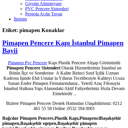
Giyotin Alüminyum
PVC Pencere Sistemleri
Pergola Açılır Tavan
İletişim
Etiket: pimapen Konaklar
Pimapen Pencere Kapı İstanbul Pimapen
Bayii
Pimapen Pvc Pencere
Kapı Plastik Pencere Ahşap Görünümlü
Pimapen Pencere Sistemleri
Olarak Hizmetlerimiz İstanbul un
Bütün İlçe ve Semtlerine A Kalite Birinci Sınıf İçilik Uzman
Kadrosu İşinde Ehil Ustalar la Yılların Tecrübesiyle Kaliteyi Ucuza
Sunan Ender Pimapen Firmalarındanız.. Yeterli Araç Filosuyla
İstanbul Halkına Yapı Alanındaki Aktif Faliyetlerimiz Hızla Devam
Etmektedir ..
Bizlere Pimapen Pencere Destek Hattından Ulaşabilirisniz: 0212
461 55 58 Online :0532 594 0001
Bağcılar Pimapen Pencere,Plastik Kapı,PimapenciBaşakşehir
pimapen,Başakşehir egepen,Başakşehir pimapen