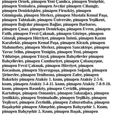
pimapen Örnek, pimapen Yeni Çamlıca, pimapen Yenişehir,
pimapen Yenisahra, pimapen Avcılar pimapen Cihangir,
pimapen Denizköşkler, pimapen Firuzköy, pimapen
Gümüşpala, pimapen Merkez, pimapen Mustafa Kemal Paşa,
pimapen Tahtakale, pimapen Üniversite, pimapen Yeşilkent,
pimapen Bağcılar pimapen Bağlar, pimapen Barbaros,
pimapen Çınar, pimapen Demirkapı, pimapen Evren, pimapen
Fatih, pimapen Fevzi Çakmak, pimapen Göztepe, pimapen
Güneşli, pimapen Hürriyet, pimapen İnönü, pimapen Kazım
Karabekir, pimapen Kemal Paşa, pimapen Kirazlı, pimapen
Mahmutbey, pimapen Merkez, pimapen Sancaktepe, pimapen
Yavuz Selim, pimapen Yenigün, pimapen Yeni, pimapen
Yıldıztepe, pimapen Yüzyıl, pimapen Bahçelievler pimapen
Bahçelievler, pimapen Cumhuriyet, pimapen Çobançeşme,
pimapen Fevzi Çakmak, pimapen Hürriyet, pimapen
Kocasinan, pimapen Siyavuşpaşa, pimapen Soğanlı, pimapen
Şirinevler, pimapen Yenibosna, pimapen Zafer, pimapen
Bakırköy pimapen Ataköy 1. kısım, pimapen Ataköy 2-5-6.
kısım, pimapen Ataköy 3-4-11. kısım, pimapen Ataköy 7-8-9-10.
kısım, pimapen Basınköy, pimapen Cevizlik, pimapen
Kartaltepe, pimapen Osmaniye, pimapen Sakızağacı, pimapen
Şenlikköy, pimapen Yenimahalle, pimapen Yeşilköy, pimapen
Yeşilyurt, pimapen Zeytinlik, pimapen Zuhuratbaba, pimapen
Başakşehir pimapen Altınşehir, pimapen Bahçeşehir 1. Kısım,
pimapen Bahçeşehir 2. Kısım, pimapen Başak, pimapen