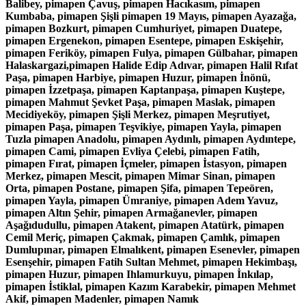
Balibey, pimapen Çavuş, pimapen Hacıkasım, pimapen
Kumbaba, pimapen Şişli pimapen 19 Mayıs, pimapen Ayazağa,
pimapen Bozkurt, pimapen Cumhuriyet, pimapen Duatepe,
pimapen Ergenekon, pimapen Esentepe, pimapen Eskişehir,
pimapen Feriköy, pimapen Fulya, pimapen Gülbahar, pimapen
Halaskargazi,pimapen Halide Edip Adıvar, pimapen Halil Rıfat
Paşa, pimapen Harbiye, pimapen Huzur, pimapen İnönü,
pimapen İzzetpaşa, pimapen Kaptanpaşa, pimapen Kuştepe,
pimapen Mahmut Şevket Paşa, pimapen Maslak, pimapen
Mecidiyeköy, pimapen Şişli Merkez, pimapen Meşrutiyet,
pimapen Paşa, pimapen Teşvikiye, pimapen Yayla, pimapen
Tuzla pimapen Anadolu, pimapen Aydınlı, pimapen Aydıntepe,
pimapen Cami, pimapen Evliya Çelebi, pimapen Fatih,
pimapen Fırat, pimapen İçmeler, pimapen İstasyon, pimapen
Merkez, pimapen Mescit, pimapen Mimar Sinan, pimapen
Orta, pimapen Postane, pimapen Şifa, pimapen Tepeören,
pimapen Yayla, pimapen Ümraniye, pimapen Adem Yavuz,
pimapen Altın Şehir, pimapen Armağanevler, pimapen
Aşağıdudullu, pimapen Atakent, pimapen Atatürk, pimapen
Cemil Meriç, pimapen Çakmak, pimapen Çamlık, pimapen
Dumlupınar, pimapen Elmalıkent, pimapen Esenevler, pimapen
Esenşehir, pimapen Fatih Sultan Mehmet, pimapen Hekimbaşı,
pimapen Huzur, pimapen Ihlamurkuyu, pimapen İnkılap,
pimapen İstiklal, pimapen Kazım Karabekir, pimapen Mehmet
Akif, pimapen Madenler, pimapen Namık