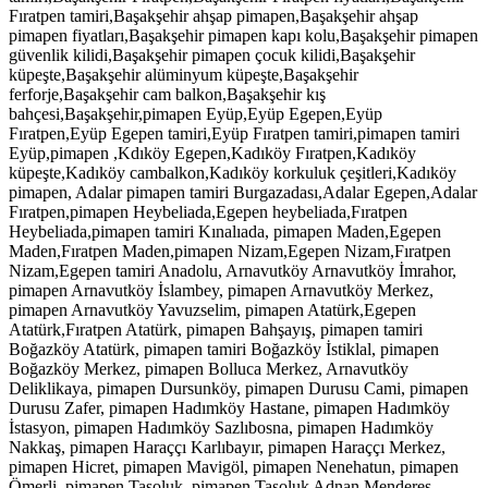
Fıratpen tamiri,Başakşehir ahşap pimapen,Başakşehir ahşap
pimapen fiyatları,Başakşehir pimapen kapı kolu,Başakşehir pimapen
güvenlik kilidi,Başakşehir pimapen çocuk kilidi,Başakşehir
küpeşte,Başakşehir alüminyum küpeşte,Başakşehir
ferforje,Başakşehir cam balkon,Başakşehir kış
bahçesi,Başakşehir,pimapen Eyüp,Eyüp Egepen,Eyüp
Fıratpen,Eyüp Egepen tamiri,Eyüp Fıratpen tamiri,pimapen tamiri
Eyüp,pimapen ,Kdıköy Egepen,Kadıköy Fıratpen,Kadıköy
küpeşte,Kadıköy cambalkon,Kadıköy korkuluk çeşitleri,Kadıköy
pimapen, Adalar pimapen tamiri Burgazadası,Adalar Egepen,Adalar
Fıratpen,pimapen Heybeliada,Egepen heybeliada,Fıratpen
Heybeliada,pimapen tamiri Kınalıada, pimapen Maden,Egepen
Maden,Fıratpen Maden,pimapen Nizam,Egepen Nizam,Fıratpen
Nizam,Egepen tamiri Anadolu, Arnavutköy Arnavutköy İmrahor,
pimapen Arnavutköy İslambey, pimapen Arnavutköy Merkez,
pimapen Arnavutköy Yavuzselim, pimapen Atatürk,Egepen
Atatürk,Fıratpen Atatürk, pimapen Bahşayış, pimapen tamiri
Boğazköy Atatürk, pimapen tamiri Boğazköy İstiklal, pimapen
Boğazköy Merkez, pimapen Bolluca Merkez, Arnavutköy
Deliklikaya, pimapen Dursunköy, pimapen Durusu Cami, pimapen
Durusu Zafer, pimapen Hadımköy Hastane, pimapen Hadımköy
İstasyon, pimapen Hadımköy Sazlıbosna, pimapen Hadımköy
Nakkaş, pimapen Haraççı Karlıbayır, pimapen Haraççı Merkez,
pimapen Hicret, pimapen Mavigöl, pimapen Nenehatun, pimapen
Ömerli, pimapen Taşoluk, pimapen Taşoluk Adnan Menderes,