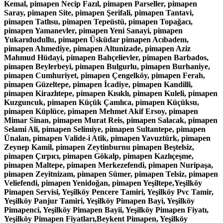
Kemal, pimapen Necip Fazıl, pimapen Parseller, pimapen
Saray, pimapen Site, pimapen Şerifali, pimapen Tantavi,
pimapen Tatlısu, pimapen Tepeüstü, pimapen Topağacı,
pimapen Yamanevler, pimapen Yeni Sanayi, pimapen
Yukarıdudullu, pimapen Üsküdar pimapen Acıbadem,
pimapen Ahmediye, pimapen Altunizade, pimapen Aziz
Mahmud Hüdayi, pimapen Bahçelievler, pimapen Barbados,
pimapen Beylerbeyi, pimapen Bulgurlu, pimapen Burhaniye,
pimapen Cumhuriyet, pimapen Çengelköy, pimapen Ferah,
pimapen Güzeltepe, pimapen İcadiye, pimapen Kandilli,
pimapen Kirazlıtepe, pimapen Kısıklı, pimapen Kuleli, pimapen
Kuzguncuk, pimapen Küçük Çamlıca, pimapen Küçüksu,
pimapen Küplüce, pimapen Mehmet Akif Ersoy, pimapen
Mimar Sinan, pimapen Murat Reis, pimapen Salacak, pimapen
Selami Ali, pimapen Selimiye, pimapen Sultantepe, pimapen
Ünalan, pimapen Valide-i Atik, pimapen Yavuztürk, pimapen
Zeynep Kamil, pimapen Zeytinburnu pimapen Beştelsiz,
pimapen Çırpıcı, pimapen Gökalp, pimapen Kazlıçeşme,
pimapen Maltepe, pimapen Merkezefendi, pimapen Nuripaşa,
pimapen Zeyitnizam, pimapen Sümer, pimapen Telsiz, pimapen
Veliefendi, pimapen Yenidoğan, pimapen Yeşiltepe,Yeşilköy
Pimapen Servisi, Yeşilköy Pencere Tamiri, Yeşilköy Pvc Tamir,
Yeşilköy Panjur Tamiri, Yeşilköy Pimapen Bayi, Yeşilköy
Pimapenci, Yeşilköy Pimapen Bayii, Yeşilköy Pimapen Fiyatı,
Yeşilköy Pimapen Fiyatları,Beykent Pimapen, Yeşilköy