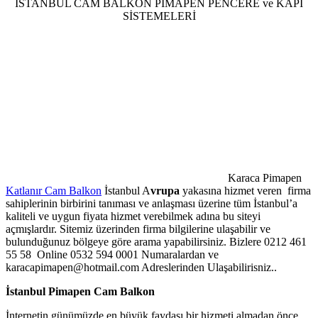
İSTANBUL CAM BALKON PİMAPEN PENCERE ve KAPI
SİSTEMELERİ
Karaca Pimapen
Katlanır Cam Balkon
İstanbul A
vrupa
yakasına hizmet veren firma
sahiplerinin birbirini tanıması ve anlaşması üzerine tüm İstanbul’a
kaliteli ve uygun fiyata hizmet verebilmek adına bu siteyi
açmışlardır. Sitemiz üzerinden firma bilgilerine ulaşabilir ve
bulunduğunuz bölgeye göre arama yapabilirsiniz. Bizlere 0212 461
55 58 Online 0532 594 0001 Numaralardan ve
karacapimapen@hotmail.com Adreslerinden Ulaşabilirisniz..
İstanbul Pimapen Cam Balkon
İnternetin günümüzde en büyük faydası bir hizmeti almadan önce