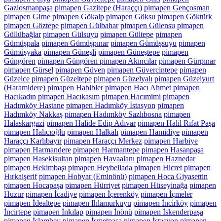
Gaziosmanpaşa
pimapen Gazitepe (Haraççı)
pimapen Gençosman
pimapen Girne
pimapen Gökalp
pimapen Göksu
pimapen Göktürk
pimapen Göztepe
pimapen Gülbahar
pimapen Gülensu
pimapen
Güllübağlar
pimapen Gülsuyu
pimapen Gültepe
pimapen
Gümüşpala
pimapen Gümüşpınar
pimapen Gümüşsuyu
pimapen
Gümüşyaka
pimapen Güneşli
pimapen Güneştepe
pimapen
Güngören
pimapen Güngören pimapen Akıncılar
pimapen Gürpınar
pimapen Gürsel
pimapen Güven
pimapen Güvercintepe
pimapen
Güzelce
pimapen Güzeltepe
pimapen Güzelyalı
pimapen Güzelyurt
(Haramidere)
pimapen Habibler
pimapen Hacı Ahmet
pimapen
Hacıkadın
pimapen Hacıkasım
pimapen Hacımimi
pimapen
Hadımköy Hastane
pimapen Hadımköy İstasyon
pimapen
Hadımköy Nakkaş
pimapen Hadımköy Sazlıbosna
pimapen
Halaskargazi
pimapen Halide Edip Adıvar
pimapen Halil Rıfat Paşa
pimapen Halıcıoğlu
pimapen Halkalı
pimapen Hamidiye
pimapen
Haraççı Karlıbayır
pimapen Haraççı Merkez
pimapen Harbiye
pimapen Harmandere
pimapen Harmantepe
pimapen Hasanpaşa
pimapen Hasekisultan
pimapen Havaalanı
pimapen Haznedar
pimapen Hekimbaşı
pimapen Heybeliada
pimapen Hicret
pimapen
Hırkaişerif
pimapen Hobyar (Eminönü)
pimapen Hoca Giyasettin
pimapen Hocapaşa
pimapen Hürriyet
pimapen Hüseyinağa
pimapen
Huzur
pimapen İcadiye
pimapen İçerenköy
pimapen İçmeler
pimapen İdealtepe
pimapen Ihlamurkuyu
pimapen İncirköy
pimapen
İncirtepe
pimapen İnkılap
pimapen İnönü
pimapen İskenderpaşa
pimapen İslambey
pimapen İsmetpaşa
pimapen İstasyon
pimapen