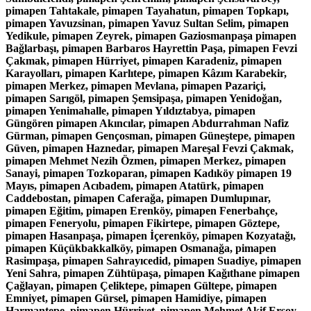
pimapen Tahtakale, pimapen Tayahatun, pimapen Topkapı,
pimapen Yavuzsinan, pimapen Yavuz Sultan Selim, pimapen
Yedikule, pimapen Zeyrek, pimapen Gaziosmanpaşa pimapen
Bağlarbaşı, pimapen Barbaros Hayrettin Paşa, pimapen Fevzi
Çakmak, pimapen Hürriyet, pimapen Karadeniz, pimapen
Karayolları, pimapen Karlıtepe, pimapen Kâzım Karabekir,
pimapen Merkez, pimapen Mevlana, pimapen Pazariçi,
pimapen Sarıgöl, pimapen Şemsipaşa, pimapen Yenidoğan,
pimapen Yenimahalle, pimapen Yıldıztabya, pimapen
Güngören pimapen Akıncılar, pimapen Abdurrahman Nafiz
Gürman, pimapen Gençosman, pimapen Güneştepe, pimapen
Güven, pimapen Haznedar, pimapen Mareşal Fevzi Çakmak,
pimapen Mehmet Nezih Özmen, pimapen Merkez, pimapen
Sanayi, pimapen Tozkoparan, pimapen Kadıköy pimapen 19
Mayıs, pimapen Acıbadem, pimapen Atatürk, pimapen
Caddebostan, pimapen Caferağa, pimapen Dumlupınar,
pimapen Eğitim, pimapen Erenköy, pimapen Fenerbahçe,
pimapen Feneryolu, pimapen Fikirtepe, pimapen Göztepe,
pimapen Hasanpaşa, pimapen İçerenköy, pimapen Kozyatağı,
pimapen Küçükbakkalköy, pimapen Osmanağa, pimapen
Rasimpaşa, pimapen Sahrayıcedid, pimapen Suadiye, pimapen
Yeni Sahra, pimapen Zühtüpaşa, pimapen Kağıthane pimapen
Çağlayan, pimapen Çeliktepe, pimapen Gültepe, pimapen
Emniyet, pimapen Gürsel, pimapen Hamidiye, pimapen
Harmantepe, pimapen Hürriyet, pimapen Mehmet Akif Ersoy,