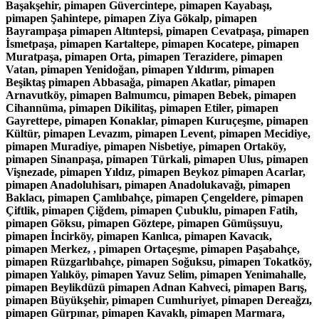
Başakşehir, pimapen Güvercintepe, pimapen Kayabaşı,
pimapen Şahintepe, pimapen Ziya Gökalp, pimapen
Bayrampaşa pimapen Altıntepsi, pimapen Cevatpaşa, pimapen
İsmetpaşa, pimapen Kartaltepe, pimapen Kocatepe, pimapen
Muratpaşa, pimapen Orta, pimapen Terazidere, pimapen
Vatan, pimapen Yenidoğan, pimapen Yıldırım, pimapen
Beşiktaş pimapen Abbasağa, pimapen Akatlar, pimapen
Arnavutköy, pimapen Balmumcu, pimapen Bebek, pimapen
Cihannüma, pimapen Dikilitaş, pimapen Etiler, pimapen
Gayrettepe, pimapen Konaklar, pimapen Kuruçeşme, pimapen
Kültür, pimapen Levazım, pimapen Levent, pimapen Mecidiye,
pimapen Muradiye, pimapen Nisbetiye, pimapen Ortaköy,
pimapen Sinanpaşa, pimapen Türkali, pimapen Ulus, pimapen
Vişnezade, pimapen Yıldız, pimapen Beykoz pimapen Acarlar,
pimapen Anadoluhisarı, pimapen Anadolukavağı, pimapen
Baklacı, pimapen Çamlıbahçe, pimapen Çengeldere, pimapen
Çiftlik, pimapen Çiğdem, pimapen Çubuklu, pimapen Fatih,
pimapen Göksu, pimapen Göztepe, pimapen Gümüşsuyu,
pimapen İncirköy, pimapen Kanlıca, pimapen Kavacık,
pimapen Merkez, , pimapen Ortaçeşme, pimapen Paşabahçe,
pimapen Rüzgarlıbahçe, pimapen Soğuksu, pimapen Tokatköy,
pimapen Yalıköy, pimapen Yavuz Selim, pimapen Yenimahalle,
pimapen Beylikdüzü pimapen Adnan Kahveci, pimapen Barış,
pimapen Büyükşehir, pimapen Cumhuriyet, pimapen Dereağzı,
pimapen Gürpınar, pimapen Kavaklı, pimapen Marmara,