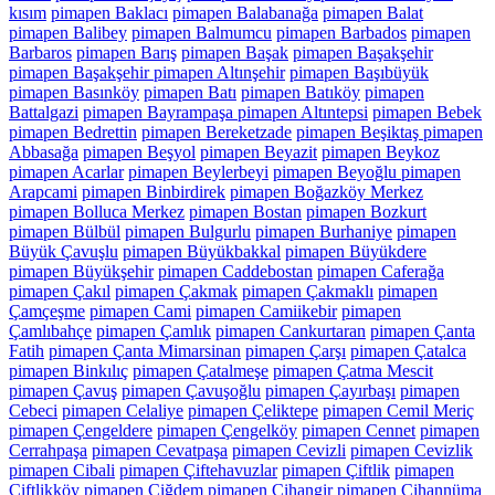
kısım
pimapen Baklacı
pimapen Balabanağa
pimapen Balat
pimapen Balibey
pimapen Balmumcu
pimapen Barbados
pimapen
Barbaros
pimapen Barış
pimapen Başak
pimapen Başakşehir
pimapen Başakşehir pimapen Altınşehir
pimapen Başıbüyük
pimapen Basınköy
pimapen Batı
pimapen Batıköy
pimapen
Battalgazi
pimapen Bayrampaşa pimapen Altıntepsi
pimapen Bebek
pimapen Bedrettin
pimapen Bereketzade
pimapen Beşiktaş pimapen
Abbasağa
pimapen Beşyol
pimapen Beyazit
pimapen Beykoz
pimapen Acarlar
pimapen Beylerbeyi
pimapen Beyoğlu pimapen
Arapcami
pimapen Binbirdirek
pimapen Boğazköy Merkez
pimapen Bolluca Merkez
pimapen Bostan
pimapen Bozkurt
pimapen Bülbül
pimapen Bulgurlu
pimapen Burhaniye
pimapen
Büyük Çavuşlu
pimapen Büyükbakkal
pimapen Büyükdere
pimapen Büyükşehir
pimapen Caddebostan
pimapen Caferağa
pimapen Çakıl
pimapen Çakmak
pimapen Çakmaklı
pimapen
Çamçeşme
pimapen Cami
pimapen Camiikebir
pimapen
Çamlıbahçe
pimapen Çamlık
pimapen Cankurtaran
pimapen Çanta
Fatih
pimapen Çanta Mimarsinan
pimapen Çarşı
pimapen Çatalca
pimapen Binkılıç
pimapen Çatalmeşe
pimapen Çatma Mescit
pimapen Çavuş
pimapen Çavuşoğlu
pimapen Çayırbaşı
pimapen
Cebeci
pimapen Celaliye
pimapen Çeliktepe
pimapen Cemil Meriç
pimapen Çengeldere
pimapen Çengelköy
pimapen Cennet
pimapen
Cerrahpaşa
pimapen Cevatpaşa
pimapen Cevizli
pimapen Cevizlik
pimapen Cibali
pimapen Çiftehavuzlar
pimapen Çiftlik
pimapen
Çiftlikköy
pimapen Çiğdem
pimapen Cihangir
pimapen Cihannüma