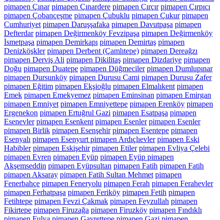
pimapen Çınar
pimapen Çınardere
pimapen Çırçır
pimapen Çırpıcı
pimapen Çobançeşme
pimapen Çubuklu
pimapen Çukur
pimapen
Cumhuriyet
pimapen Daruşşafaka
pimapen Davutpaşa
pimapen
Defterdar
pimapen Değirmenköy Fevzipaşa
pimapen Değirmenköy
İsmetpaşa
pimapen Demirkapı
pimapen Demirtaş
pimapen
Denizköşkler
pimapen Derbent (Çamlıtepe)
pimapen Dereağzı
pimapen Derviş Ali
pimapen Dikilitaş
pimapen Dizdariye
pimapen
Doğu
pimapen Duatepe
pimapen Düğmeciler
pimapen Dumlupınar
pimapen Dursunköy
pimapen Durusu Cami
pimapen Durusu Zafer
pimapen Eğitim
pimapen Ekşioğlu
pimapen Elmalıkent
pimapen
Emek
pimapen Emekyemez
pimapen Eminsinan
pimapen Emirgan
pimapen Emniyet
pimapen Emniyettepe
pimapen Erenköy
pimapen
Ergenekon
pimapen Ertuğrul Gazi
pimapen Esatpaşa
pimapen
Esenevler
pimapen Esenkent
pimapen Esenler
pimapen Esenler
pimapen Birlik
pimapen Esenşehir
pimapen Esentepe
pimapen
Esenyalı
pimapen Esenyurt pimapen Ardıçlıevler
pimapen Eski
Habibler
pimapen Eskişehir
pimapen Etiler
pimapen Evliya Çelebi
pimapen Evren
pimapen Eyüp
pimapen Eyüp pimapen
Akşemseddin
pimapen Eyüpsultan
pimapen Fatih
pimapen Fatih
pimapen Aksaray
pimapen Fatih Sultan Mehmet
pimapen
Fenerbahçe
pimapen Feneryolu
pimapen Ferah
pimapen Ferahevler
pimapen Ferhatpaşa
pimapen Feriköy
pimapen Fetih
pimapen
Fetihtepe
pimapen Fevzi Çakmak
pimapen Feyzullah
pimapen
Fikirtepe
pimapen Firuzağa
pimapen Firuzköy
pimapen Fındıklı
pimapen Fulya
pimapen Gayrettepe
pimapen Gazi
pimapen