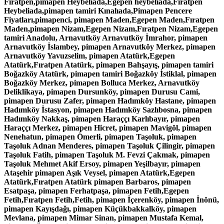
Fıratpen,pimapen Heybeliada,Egepen heybeliada,Fıratpen
Heybeliada,pimapen tamiri Kınalıada,Pimapen Pencere
Fiyatları,pimapenci, pimapen Maden,Egepen Maden,Fıratpen
Maden,pimapen Nizam,Egepen Nizam,Fıratpen Nizam,Egepen
tamiri Anadolu, Arnavutköy Arnavutköy İmrahor, pimapen
Arnavutköy İslambey, pimapen Arnavutköy Merkez, pimapen
Arnavutköy Yavuzselim, pimapen Atatürk,Egepen
Atatürk,Fıratpen Atatürk, pimapen Bahşayış, pimapen tamiri
Boğazköy Atatürk, pimapen tamiri Boğazköy İstiklal, pimapen
Boğazköy Merkez, pimapen Bolluca Merkez, Arnavutköy
Deliklikaya, pimapen Dursunköy, pimapen Durusu Cami,
pimapen Durusu Zafer, pimapen Hadımköy Hastane, pimapen
Hadımköy İstasyon, pimapen Hadımköy Sazlıbosna, pimapen
Hadımköy Nakkaş, pimapen Haraççı Karlıbayır, pimapen
Haraççı Merkez, pimapen Hicret, pimapen Mavigöl, pimapen
Nenehatun, pimapen Ömerli, pimapen Taşoluk, pimapen
Taşoluk Adnan Menderes, pimapen Taşoluk Çilingir, pimapen
Taşoluk Fatih, pimapen Taşoluk M. Fevzi Çakmak, pimapen
Taşoluk Mehmet Akif Ersoy, pimapen Yeşilbayır, pimapen
Ataşehir pimapen Aşık Veysel, pimapen Atatürk,Egepen
Atatürk,Fıratpen Atatürk pimapen Barbaros, pimapen
Esatpaşa, pimapen Ferhatpaşa, pimapen Fetih,Egepen
Fetih,Fıratpen Fetih,Fetih, pimapen İçerenköy, pimapen İnönü,
pimapen Kayışdağı, pimapen Küçükbakkalköy, pimapen
Mevlana, pimapen Mimar Sinan, pimapen Mustafa Kemal,