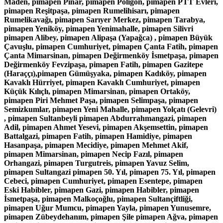
Maden, pimapen Pınar, pimapen Poligon, pimapen PTT Evleri,
pimapen Reşitpaşa, pimapen Rumelihisarı, pimapen
Rumelikavağı, pimapen Sarıyer Merkez, pimapen Tarabya,
pimapen Yeniköy, pimapen Yenimahalle, pimapen Silivri
pimapen Alibey, pimapen Alipaşa (Yapağca) , pimapen Büyük
Çavuşlu, pimapen Cumhuriyet, pimapen Çanta Fatih, pimapen
Çanta Mimarsinan, pimapen Değirmenköy İsmetpaşa, pimapen
Değirmenköy Fevzipaşa, pimapen Fatih, pimapen Gazitepe
(Haraççı),pimapen Gümüşyaka, pimapen Kadıköy, pimapen
Kavaklı Hürriyet, pimapen Kavaklı Cumhuriyet, pimapen
Küçük Kılıçlı, pimapen Mimarsinan, pimapen Ortaköy,
pimapen Piri Mehmet Paşa, pimapen Selimpaşa, pimapen
Semizkumlar, pimapen Yeni Mahalle, pimapen Yolçatı (Gelevri)
, pimapen Sultanbeyli pimapen Abdurrahmangazi, pimapen
Adil, pimapen Ahmet Yesevi, pimapen Akşemsettin, pimapen
Battalgazi, pimapen Fatih, pimapen Hamidiye, pimapen
Hasanpaşa, pimapen Mecidiye, pimapen Mehmet Akif,
pimapen Mimarsinan, pimapen Necip Fazıl, pimapen
Orhangazi, pimapen Turgutreis, pimapen Yavuz Selim,
pimapen Sultangazi pimapen 50. Yıl, pimapen 75. Yıl, pimapen
Cebeci, pimapen Cumhuriyet, pimapen Esentepe, pimapen
Eski Habibler, pimapen Gazi, pimapen Habibler, pimapen
İsmetpaşa, pimapen Malkoçoğlu, pimapen Sultançiftliği,
pimapen Uğur Mumcu, pimapen Yayla, pimapen Yunusemre,
pimapen Zübeydehanım, pimapen Şile pimapen Ağva, pimapen