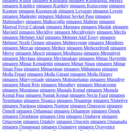
pimapen Kültür
pimapen Kumbaba
pimapen Kumburgaz Merkez
pimapen Küplüce
pimapen Kurtköy
pimapen Kuruçeşme
pimapen
Kuştepe
pimapen Kuzguncuk
pimapen Levazım
pimapen Levent
pimapen Madenler
pimapen Mahmut Şevket Paşa
pimapen
Mahmutbey
pimapen Malkoçoğlu
pimapen Maltepe
pimapen
Mareşal Fevzi Çakmak
pimapen Marmara
pimapen Maslak
pimapen
Mavigöl
pimapen Mecidiye
pimapen Mecidiyeköy
pimapen Meclis
pimapen Mehmet Akif
pimapen Mehmet Akif Ersoy
pimapen
Mehmet Nezih Özmen
pimapen Mehterçeşme
pimapen Menderes
pimapen Mercan
pimapen Merkez
pimapen Merkezefendi
pimapen
Merve
pimapen Mescit
pimapen Mesihpaşa
pimapen Meşrutiyet
pimapen Mevlana
pimapen Mevlanakapı
pimapen Mimar Hayrettin
pimapen Mimar Kemalettin
pimapen Mimar Sinan
pimapen Mimar
Sinan Paşa
pimapen Mimarsinan
pimapen Mithatpaşa
pimapen
Molla Fenari
pimapen Molla Gürani
pimapen Molla Hüsrev
pimapen Müeyyetzade
pimapen Muhsinehatun
pimapen Muradiye
pimapen Murat Reis
pimapen Muratbey
pimapen Muratçeşme
pimapen Muratpaşa
pimapen Mustafa Kemal
pimapen Mustafa
Kemal Paşa
pimapen Namık Kemal
pimapen Necip Fazıl
pimapen
Nenehatun
pimapen Nişanca
pimapen Nişantepe
pimapen Nisbetiye
pimapen Nuripaşa
pimapen Nurtepe
pimapen Ömeravni
pimapen
Ömerli
pimapen Orhangazi
pimapen Orhantepe
pimapen Örnek
pimapen Örnektepe
pimapen Orta
pimapen Ortabayır
pimapen
Ortaçeşme
pimapen Ortaköy
pimapen Oruçreis
pimapen Osmanağa
pimapen Osmangazi
pimapen Osmaniye
pimapen Ovayenice