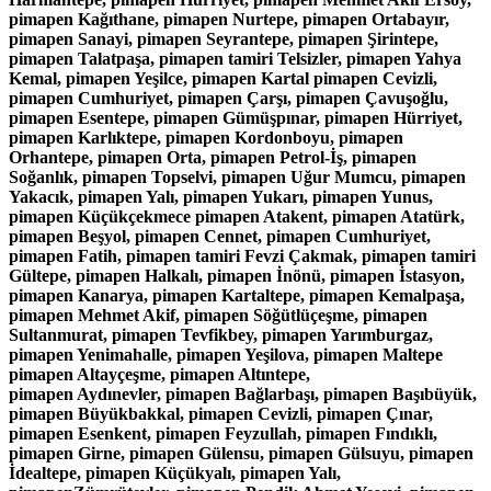
pimapen Kağıthane, pimapen Nurtepe, pimapen Ortabayır,
pimapen Sanayi, pimapen Seyrantepe, pimapen Şirintepe,
pimapen Talatpaşa, pimapen tamiri Telsizler, pimapen Yahya
Kemal, pimapen Yeşilce, pimapen Kartal pimapen Cevizli,
pimapen Cumhuriyet, pimapen Çarşı, pimapen Çavuşoğlu,
pimapen Esentepe, pimapen Gümüşpınar, pimapen Hürriyet,
pimapen Karlıktepe, pimapen Kordonboyu, pimapen
Orhantepe, pimapen Orta, pimapen Petrol-İş, pimapen
Soğanlık, pimapen Topselvi, pimapen Uğur Mumcu, pimapen
Yakacık, pimapen Yalı, pimapen Yukarı, pimapen Yunus,
pimapen Küçükçekmece pimapen Atakent, pimapen Atatürk,
pimapen Beşyol, pimapen Cennet, pimapen Cumhuriyet,
pimapen Fatih, pimapen tamiri Fevzi Çakmak, pimapen tamiri
Gültepe, pimapen Halkalı, pimapen İnönü, pimapen İstasyon,
pimapen Kanarya, pimapen Kartaltepe, pimapen Kemalpaşa,
pimapen Mehmet Akif, pimapen Söğütlüçeşme, pimapen
Sultanmurat, pimapen Tevfikbey, pimapen Yarımburgaz,
pimapen Yenimahalle, pimapen Yeşilova, pimapen Maltepe
pimapen Altayçeşme, pimapen Altıntepe,
pimapen Aydınevler, pimapen Bağlarbaşı, pimapen Başıbüyük,
pimapen Büyükbakkal, pimapen Cevizli, pimapen Çınar,
pimapen Esenkent, pimapen Feyzullah, pimapen Fındıklı,
pimapen Girne, pimapen Gülensu, pimapen Gülsuyu, pimapen
İdealtepe, pimapen Küçükyalı, pimapen Yalı,