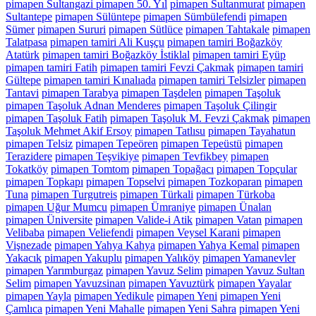
pimapen Sultangazi pimapen 50. Yıl
pimapen Sultanmurat
pimapen
Sultantepe
pimapen Sülüntepe
pimapen Sümbülefendi
pimapen
Sümer
pimapen Sururi
pimapen Sütlüce
pimapen Tahtakale
pimapen
Talatpasa
pimapen tamiri Ali Kuşçu
pimapen tamiri Boğazköy
Atatürk
pimapen tamiri Boğazköy İstiklal
pimapen tamiri Eyüp
pimapen tamiri Fatih
pimapen tamiri Fevzi Çakmak
pimapen tamiri
Gültepe
pimapen tamiri Kınalıada
pimapen tamiri Telsizler
pimapen
Tantavi
pimapen Tarabya
pimapen Taşdelen
pimapen Taşoluk
pimapen Taşoluk Adnan Menderes
pimapen Taşoluk Çilingir
pimapen Taşoluk Fatih
pimapen Taşoluk M. Fevzi Çakmak
pimapen
Taşoluk Mehmet Akif Ersoy
pimapen Tatlısu
pimapen Tayahatun
pimapen Telsiz
pimapen Tepeören
pimapen Tepeüstü
pimapen
Terazidere
pimapen Teşvikiye
pimapen Tevfikbey
pimapen
Tokatköy
pimapen Tomtom
pimapen Topağacı
pimapen Topçular
pimapen Topkapı
pimapen Topselvi
pimapen Tozkoparan
pimapen
Tuna
pimapen Turgutreis
pimapen Türkali
pimapen Türkoba
pimapen Uğur Mumcu
pimapen Ümraniye
pimapen Ünalan
pimapen Üniversite
pimapen Valide-i Atik
pimapen Vatan
pimapen
Velibaba
pimapen Veliefendi
pimapen Veysel Karani
pimapen
Vişnezade
pimapen Yahya Kahya
pimapen Yahya Kemal
pimapen
Yakacık
pimapen Yakuplu
pimapen Yalıköy
pimapen Yamanevler
pimapen Yarımburgaz
pimapen Yavuz Selim
pimapen Yavuz Sultan
Selim
pimapen Yavuzsinan
pimapen Yavuztürk
pimapen Yayalar
pimapen Yayla
pimapen Yedikule
pimapen Yeni
pimapen Yeni
Çamlıca
pimapen Yeni Mahalle
pimapen Yeni Sahra
pimapen Yeni