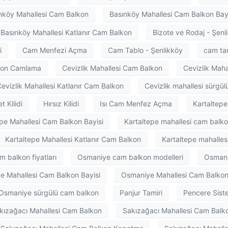
nköy Mahallesi Cam Balkon
Basınköy Mahallesi Cam Balkon Bay
Basınköy Mahallesi Katlanır Cam Balkon
Bizote ve Rodaj - Şenl
i
Cam Menfezi Açma
Cam Tablo - Şenlikköy
cam tam
lkon Camlama
Cevizlik Mahallesi Cam Balkon
Cevizlik Maha
evizlik Mahallesi Katlanır Cam Balkon
Cevizlik mahallesi sürgü
t Kilidi
Hırsız Kilidi
Isı Cam Menfez Açma
Kartaltep
epe Mahallesi Cam Balkon Bayisi
Kartaltepe mahallesi cam balkon
Kartaltepe Mahallesi Katlanır Cam Balkon
Kartaltepe mahalles
 balkon fiyatları
Osmaniye cam balkon modelleri
Osmani
e Mahallesi Cam Balkon Bayisi
Osmaniye Mahallesi Cam Balko
Osmaniye sürgülü cam balkon
Panjur Tamiri
Pencere Siste
kızağacı Mahallesi Cam Balkon
Sakızağacı Mahallesi Cam Balko