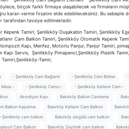
ylece, birçok farklı firmaya ulaşabilecek ve firmaların müş
ğru kararı verme fırsatını elde edebileceksiniz. Bu sebeple
 tarafından tavsiye edilmektedir.
r Kepenk Tamiri, Şenlikköy Duşakabin Tamiri, Şenlikköy Eg
atlanır Cam Balkon Tamiri, Şenlikköy Otomatik Kepenk Tamir
Kompozit Kapı, Menfez, Motorlu Panjur, Panjur Tamiri, pim
Kapı Servis, Şenlikköy Pimapenci,Şenlikköy Plastik Tamir, 
k Tamiri,Şenlikköy-Tamir,
m
- Şenlikköy Cam Bağlantı
- Şenlikköy Cam Bölme
-
 Masa -
- Şenlikköy Camcı -
- Şenlikköy Katlanır Cam -
lkon
Akordiyon Kapı
Bakırköy Balkon Camlama
Bakı
am Balkon Kapatma
Bakırköy Katlanır Cam Balkon
Bakırkö
y Şenlikköy cam balkon
Bakırköy sürgülü cam balkon
Bak
eşilyurt Cam Balkon
Bakırköy Zeytinlik cam balkon
Bakırk