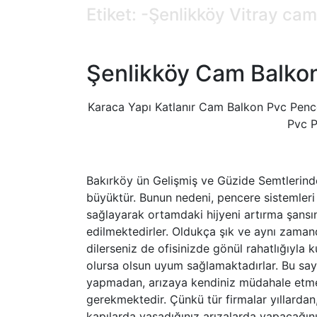
Etiket: -Şenlikköy Vitray cam
Şenlikköy Cam Balkon
Karaca Yapı Katlanır Cam Balkon Pvc Pen
Pvc P
Bakırköy ün Gelişmiş ve Güzide Semtlerind
büyüktür. Bunun nedeni, pencere sistemleri 
sağlayarak ortamdaki hijyeni artırma şans
edilmektedirler. Oldukça şık ve aynı zamanda
dilerseniz de ofisinizde gönül rahatlığıyla 
olursa olsun uyum sağlamaktadırlar. Bu sa
yapmadan, arızaya kendiniz müdahale etm
gerekmektedir. Çünkü tür firmalar yıllardan
kapılarda yaşadığınız arızalarda yapacağınız