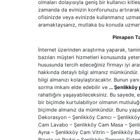
olmaları dolayısıyla geniş bir kullanıcı kit
zamanda da evinizin konforunuzu artırarak,
ofisinizde veya evinizde kullanmanız uzmanl
aramaktaysanız, mutlaka bu konuda uzman 
Pimapen Ta
İnternet üzerinden araştırma yaparak, tamir 
bazıları müşteri hizmetleri konusunda yete
hususunda tercih edeceğiniz firmayı iyi araş
hakkında detaylı bilgi almanız mümkündür. Si
bilgi almanızı kolaylaştıracaktır. Bunun yanı 
sorma imkanı elde edebilir ve
… Şenlikköy 
rahatlığını yaşayabileceksiniz. Bu sayede, ev
bir biçimde kurtulabiliyor olmanın mutluluğ
biçimde almanız da mümkündür. Bunu yapab
Dekorasyon – Şenlikköy Camcı – Şenlikkö
Cam Lavabo – Şenlikköy Cam Masa – Şenli
Ayna – Şenlikköy Cam Vitrin – Şenlikköy 
Bizote ve Rodaj – Şenlikköy Pencere Siste