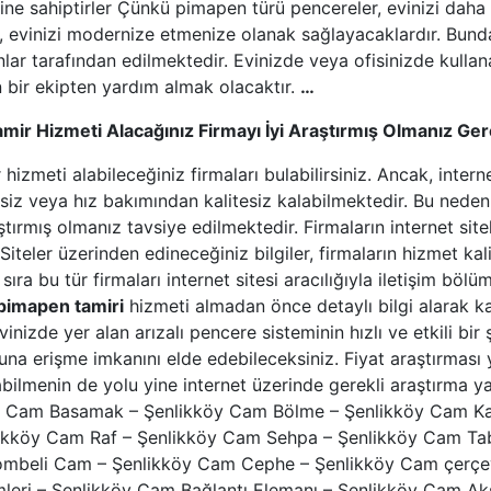
lesine sahiptirler Çünkü pimapen türü pencereler, evinizi daha
 evinizi modernize etmenize olanak sağlayacaklardır. Bundan
ar tarafından edilmektedir. Evinizde veya ofisinizde kullana
bir ekipten yardım almak olacaktır.
…
mir Hizmeti Alacağınız Firmayı İyi Araştırmış Olmanız Ge
hizmeti alabileceğiniz firmaları bulabilirsiniz. Ancak, inter
rsiz veya hız bakımından kalitesiz kalabilmektedir. Bu nede
tırmış olmanız tavsiye edilmektedir. Firmaların internet sitel
teler üzerinden edineceğiniz bilgiler, firmaların hizmet kali
sıra bu tür firmaları internet sitesi aracılığıyla iletişim böl
pimapen tamiri
hizmeti almadan önce detaylı bilgi alarak k
inizde yer alan arızalı pencere sisteminin hızlı ve etkili bir
una erişme imkanını elde edebileceksiniz. Fiyat araştırması 
ilmenin de yolu yine internet üzerinde gerekli araştırma
y Cam Basamak – Şenlikköy Cam Bölme – Şenlikköy Cam Kap
kköy Cam Raf – Şenlikköy Cam Sehpa – Şenlikköy Cam Tabe
Bombeli Cam – Şenlikköy Cam Cephe – Şenlikköy Cam çerçe
mleri – Şenlikköy Cam Bağlantı Elemanı – Şenlikköy Cam Ak