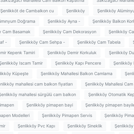
Sakızağacı Mahallesi Cam Balkon Kapatma
Sakızağacı Mahalle
Şenlikköt de Cambalkon cu
Şenlikköy
Şenlikköy Alüminy
lümınyum Doğrama
Şenlikköy Ayna -
Şenlikköy Balkon Kor
öy Cam Basamak
Şenlikköy Cam Dekorasyon
Şenlikköy Ca
af -
Şenlikköy Cam Sehpa -
Şenlikköy Cam Tabela
mir Kepenk Tamiri
Şenlikköy Demir Korkuluk
Şenlikköy Du
Şenlikköy Iscam Tamir
Şenlikköy Kapı Pencere
Şenlikköy 
likköy Küpeşte
Şenlikköy Mahallesi Balkon Camlama
Şenl
nlikköy mahallesi cam balkon fiyatları
Şenlikköy Mahallesi Ca
Şenlikköy mahallesi sürgülü cam balkon
Şenlikköy Otomatik Ke
Pimapen
Şenlikköy pimapen bayi
Şenlikköy pimapen bayile
mapen Modelleri
Şenlikköy Pimapen Servis
Şenlikköy Pima
mir
Şenlikköy Pvc Kapı
Şenlikköy Sineklik
Şenlikköy