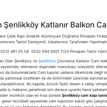
 Şenlikköy Katlanır Balkon Ca
cere Çelik Kapı Sineklik Alüminyum Doğrama Pimapen Fırat
enncere Tamiri Deneyimli, Ustalarımız Tarafından Yapılmak
0212 461 55 58 0532 594 0001 7/24 Pimapen Tamir Hattı
en Olan Şenlikköy ve
Şenlikköy
Çevresine Katlanır Cam balk
sayesinde, dilerseniz dışarıdaki manzarayı izleyebilir dilers
ınız da bulunmaktadır.Cam kapılar sadece ülkemizde değil d
 yalıtımsal özellikleri ile de birbirinden üzerinde barındıra
kullanabilirsiniz. Bu kapılar, birçok farklı desen e sahip ol
yede iç mekanın genelinde son derece uyumlu hava yakalama
eden mümkün olan en kısa sürede
Şenlikköy cam kapı tami
, gelen tecrübeli sayesinde cam kapınızın eskisi gibi çalış
ı en iyi şey firmalara danışmaktır. Bu sayede, arızalı kapınız