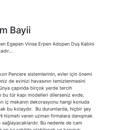
m Bayii
pen Egepen Vinsa Erpen Adopen Duş Kabini
tadır…
on Pencere sistemlerinin, evler için önemi
eniz de evinizi havasının temizlenmesini
ünya çapında birçok yerde tercih
n bu tür kapı modelleri dilerseniz evde,
maları iç mekanın dekorasyonu hangi konuda
k bu kolaydır. Bu durumlarda, hiçbir şey
ri
hizmeti veren uzman firmalara danışmak
ma sağlayacaklardır. Bu nedenle de cam
 en iyi şekilde olabilecek ve kapınızı