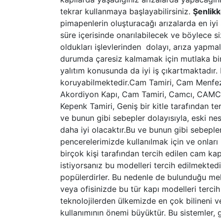
tekrar kullanmaya başlayabilirsiniz.
Şenlik
pimapenlerin oluşturacağı arızalarda en iy
süre içerisinde onarılabilecek ve böylece 
oldukları işlevlerinden dolayı, arıza yapm
durumda çaresiz kalmamak için mutlaka bi
yalıtım konusunda da iyi iş çıkartmaktadır.
koruyabilmektedir.Cam Tamiri, Cam Menfezi
Akordiyon Kapı, Cam Tamiri, Camcı, CAMCI, 
Kepenk Tamiri, Geniş bir kitle tarafından te
ve bunun gibi sebepler dolayısıyla, eski ne
daha iyi olacaktır.Bu ve bunun gibi sebeple
pencerelerimizde kullanılmak için ve onları 
birçok kişi tarafından tercih edilen cam k
istiyorsanız bu modelleri tercih edilmektedi
popülerdirler. Bu nedenle de bulunduğu mek
veya ofisinizde bu tür kapı modelleri terci
teknolojilerden ülkemizde en çok bilineni v
kullanımının önemi büyüktür. Bu sistemler, g