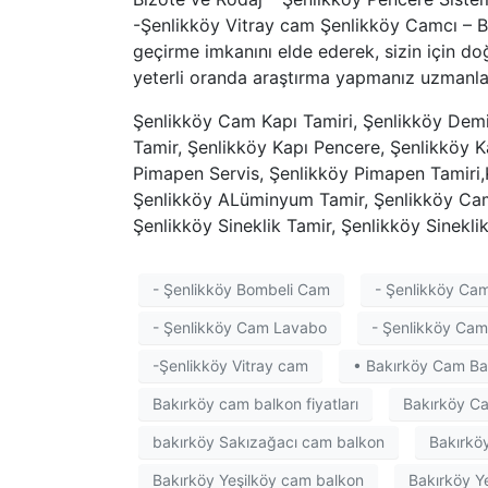
-Şenlikköy Vitray cam Şenlikköy Camcı – Bö
geçirme imkanını elde ederek, sizin için do
yeterli oranda araştırma yapmanız uzmanlar
Şenlikköy Cam Kapı Tamiri, Şenlikköy Demi
Tamir, Şenlikköy Kapı Pencere, Şenlikköy K
Pimapen Servis, Şenlikköy Pimapen Tamiri,
Şenlikköy ALüminyum Tamir, Şenlikköy Cam 
Şenlikköy Sineklik Tamir, Şenlikköy Sinekli
- Şenlikköy Bombeli Cam
- Şenlikköy Ca
- Şenlikköy Cam Lavabo
- Şenlikköy Cam
-Şenlikköy Vitray cam
• Bakırköy Cam Ba
Bakırköy cam balkon fiyatları
Bakırköy C
bakırköy Sakızağacı cam balkon
Bakırkö
Bakırköy Yeşilköy cam balkon
Bakırköy Y