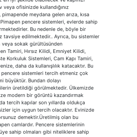
v veya ofisinizde kullandığınız
de, pimapende meydana gelen arıza, kısa
 Pimapen pencere sistemleri, evlerde sahip
mektedirler. Bu nedenle de, böyle bir
z tavsiye edilmektedir.. Ayrıca, bu sistemler
dan veya sokak gürültüsünden
miri, Hırsız Kilidi, Emniyet Kilidi,
te Korkuluk Sistemleri, Cam Kapı Tamiri,
nize, daha da kullanışlılık katacaktır. Bu
l pencere sistemleri tercih etmeniz çok
emi büyüktür. Bundan dolayı
ilerin üretildiği görülmektedir. Ülkemizde
inize modern bir görüntü kazandırmak
nda tercih kapılar son yıllarda oldukça
ler için uygun tercih olacaktır. Evinizde
yorsunuz demektir.Üretilmiş olan bu
mapen camlardır. Pencere sistemlerinin
ye sahip olmaları gibi niteliklere sahip