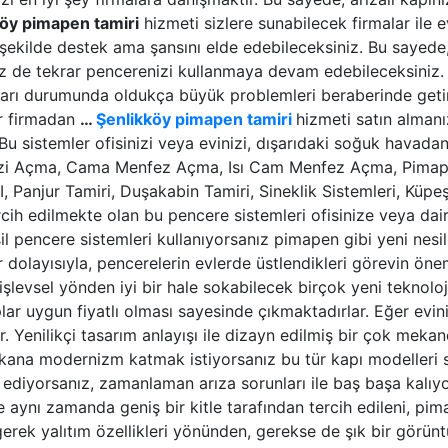
köy
pimapen tamiri
hizmeti sizlere sunabilecek firmalar ile e
i şekilde destek ama şansını elde edebileceksiniz. Bu saye
siz de tekrar pencerenizi kullanmaya devam edebileceksiniz.
aları durumunda oldukça büyük problemleri beraberinde getir
r firmadan
…
Şenlikköy
pimapen tamiri
hizmeti satın almanı
 Bu sistemler ofisinizi veya evinizi, dışarıdaki soğuk hava
 Açma, Cama Menfez Açma, Isı Cam Menfez Açma, Pimapen Ta
Panjur Tamiri, Duşakabin Tamiri, Sineklik Sistemleri, Küpeş
rcih edilmekte olan bu pencere sistemleri ofisinize veya daire
sil pencere sistemleri kullanıyorsanız pimapen gibi yeni nesi
r dolayısıyla, pencerelerin evlerde üstlendikleri görevin ön
işlevsel yönden iyi bir hale sokabilecek birçok yeni teknoloj
aplar uygun fiyatlı olması sayesinde çıkmaktadırlar. Eğer ev
r. Yenilikçi tasarım anlayışı ile dizayn edilmiş bir çok meka
ana modernizm katmak istiyorsanız bu tür kapı modelleri siz
h ediyorsanız, zamanlaman arıza sorunları ile baş başa kalı
e aynı zamanda geniş bir kitle tarafından tercih edileni, pi
erek yalıtım özellikleri yönünden, gerekse de şık bir görüntü