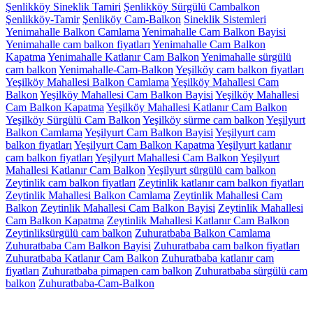
Şenlikköy Sineklik Tamiri
Şenlikköy Sürgülü Cambalkon
Şenlikköy-Tamir
Şenliköy Cam-Balkon
Sineklik Sistemleri
Yenimahalle Balkon Camlama
Yenimahalle Cam Balkon Bayisi
Yenimahalle cam balkon fiyatları
Yenimahalle Cam Balkon
Kapatma
Yenimahalle Katlanır Cam Balkon
Yenimahalle sürgülü
cam balkon
Yenimahalle-Cam-Balkon
Yeşilköy cam balkon fiyatları
Yeşilköy Mahallesi Balkon Camlama
Yeşilköy Mahallesi Cam
Balkon
Yeşilköy Mahallesi Cam Balkon Bayisi
Yeşilköy Mahallesi
Cam Balkon Kapatma
Yeşilköy Mahallesi Katlanır Cam Balkon
Yeşilköy Sürgülü Cam Balkon
Yeşilköy sürme cam balkon
Yeşilyurt
Balkon Camlama
Yeşilyurt Cam Balkon Bayisi
Yeşilyurt cam
balkon fiyatları
Yeşilyurt Cam Balkon Kapatma
Yeşilyurt katlanır
cam balkon fiyatları
Yeşilyurt Mahallesi Cam Balkon
Yeşilyurt
Mahallesi Katlanır Cam Balkon
Yeşilyurt sürgülü cam balkon
Zeytinlik cam balkon fiyatları
Zeytinlik katlanır cam balkon fiyatları
Zeytinlik Mahallesi Balkon Camlama
Zeytinlik Mahallesi Cam
Balkon
Zeytinlik Mahallesi Cam Balkon Bayisi
Zeytinlik Mahallesi
Cam Balkon Kapatma
Zeytinlik Mahallesi Katlanır Cam Balkon
Zeytinliksürgülü cam balkon
Zuhuratbaba Balkon Camlama
Zuhuratbaba Cam Balkon Bayisi
Zuhuratbaba cam balkon fiyatları
Zuhuratbaba Katlanır Cam Balkon
Zuhuratbaba katlanır cam
fiyatları
Zuhuratbaba pimapen cam balkon
Zuhuratbaba sürgülü cam
balkon
Zuhuratbaba-Cam-Balkon