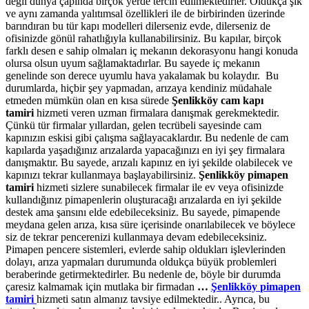
değil dünya çapında birçok yerde tercih edilmektedirler. Oldukça şık
ve aynı zamanda yalıtımsal özellikleri ile de birbirinden üzerinde
barındıran bu tür kapı modelleri dilerseniz evde, dilerseniz de
ofisinizde gönül rahatlığıyla kullanabilirsiniz. Bu kapılar, birçok
farklı desen e sahip olmaları iç mekanın dekorasyonu hangi konuda
olursa olsun uyum sağlamaktadırlar. Bu sayede iç mekanın
genelinde son derece uyumlu hava yakalamak bu kolaydır. Bu
durumlarda, hiçbir şey yapmadan, arızaya kendiniz müdahale
etmeden mümkün olan en kısa sürede
Şenlikköy cam kapı
tamiri
hizmeti veren uzman firmalara danışmak gerekmektedir.
Çünkü tür firmalar yıllardan, gelen tecrübeli sayesinde cam
kapınızın eskisi gibi çalışma sağlayacaklardır. Bu nedenle de cam
kapılarda yaşadığınız arızalarda yapacağınızı en iyi şey firmalara
danışmaktır. Bu sayede, arızalı kapınız en iyi şekilde olabilecek ve
kapınızı tekrar kullanmaya başlayabilirsiniz.
Şenlikköy
pimapen
tamiri
hizmeti sizlere sunabilecek firmalar ile ev veya ofisinizde
kullandığınız pimapenlerin oluşturacağı arızalarda en iyi şekilde
destek ama şansını elde edebileceksiniz. Bu sayede, pimapende
meydana gelen arıza, kısa süre içerisinde onarılabilecek ve böylece
siz de tekrar pencerenizi kullanmaya devam edebileceksiniz.
Pimapen pencere sistemleri, evlerde sahip oldukları işlevlerinden
dolayı, arıza yapmaları durumunda oldukça büyük problemleri
beraberinde getirmektedirler. Bu nedenle de, böyle bir durumda
çaresiz kalmamak için mutlaka bir firmadan
…
Şenlikköy
pimapen
tamiri
hizmeti satın almanız tavsiye edilmektedir.. Ayrıca, bu