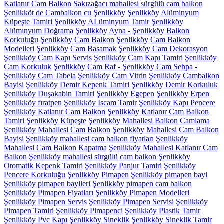
Katlanır Cam Balkon
Sakızağacı mahallesi sürgülü cam balkon
Şenlikköt de Cambalkon cu
Şenlikköy
Şenlikköy Alüminyum
Küpeşte Tamiri
Şenlikköy ALüminyum Tamir
Şenlikköy
Alümınyum Doğrama
Şenlikköy Ayna -
Şenlikköy Balkon
Korkuluğu
Şenlikköy Cam Balkon
Şenlikköy Cam Balkon
Modelleri
Şenlikköy Cam Basamak
Şenlikköy Cam Dekorasyon
Şenlikköy Cam Kapı Servis
Şenlikköy Cam Kapı Tamiri
Şenlikköy
Cam Korkuluk
Şenlikköy Cam Raf -
Şenlikköy Cam Sehpa -
Şenlikköy Cam Tabela
Şenlikköy Cam Vitrin
Şenlikköy Cambalkon
Bayisi
Şenlikköy Demir Kepenk Tamiri
Şenlikköy Demir Korkuluk
Şenlikköy Duşakabin Tamiri
Şenlikköy Egepen
Şenlikköy Erpen
Şenlikköy fıratpen
Şenlikköy Iscam Tamir
Şenlikköy Kapı Pencere
Şenlikköy Katlanır Cam Balkon
Şenlikköy Katlanır Cam Balkon
Tamiri
Şenlikköy Küpeşte
Şenlikköy Mahallesi Balkon Camlama
Şenlikköy Mahallesi Cam Balkon
Şenlikköy Mahallesi Cam Balkon
Bayisi
Şenlikköy mahallesi cam balkon fiyatları
Şenlikköy
Mahallesi Cam Balkon Kapatma
Şenlikköy Mahallesi Katlanır Cam
Balkon
Şenlikköy mahallesi sürgülü cam balkon
Şenlikköy
Otomatik Kepenk Tamiri
Şenlikköy Panjur Tamiri
Şenlikköy
Pencere Korkuluğu
Şenlikköy Pimapen
Şenlikköy pimapen bayi
Şenlikköy pimapen bayileri
Şenlikköy pimapen cam balkon
Şenlikköy Pimapen Fiyatları
Şenlikköy Pimapen Modelleri
Şenlikköy Pimapen Servis
Şenlikköy Pimapen Servisi
Şenlikköy
Pimapen Tamiri
Şenlikköy Pimapenci
Şenlikköy Plastik Tamir
Şenlikköy Pvc Kapı
Şenlikköy Sineklik
Şenlikköy Sineklik Tamir