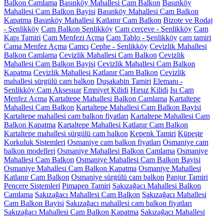
Balkon Camlama
Basınköy Mahallesi Cam Balkon
Basınköy
Mahallesi Cam Balkon Bayisi
Basınköy Mahallesi Cam Balkon
Kapatma
Basınköy Mahallesi Katlanır Cam Balkon
Bizote ve Rodaj
- Şenlikköy
Cam Balkon Şenlikköy
Cam çerçeve - Şenlikköy
Cam
Kapı Tamiri
Cam Menfezi Açma
Cam Tablo - Şenlikköy
cam tamiri
Cama Menfez Açma
Camcı
Cephe - Şenlikköy
Cevizlik Mahallesi
Balkon Camlama
Cevizlik Mahallesi Cam Balkon
Cevizlik
Mahallesi Cam Balkon Bayisi
Cevizlik Mahallesi Cam Balkon
Kapatma
Cevizlik Mahallesi Katlanır Cam Balkon
Cevizlik
mahallesi sürgülü cam balkon
Duşakabin Tamiri
Elemanı -
Şenlikköy Cam Aksesuar
Emniyet Kilidi
Hırsız Kilidi
Isı Cam
Menfez Açma
Kartaltepe Mahallesi Balkon Camlama
Kartaltepe
Mahallesi Cam Balkon
Kartaltepe Mahallesi Cam Balkon Bayisi
Kartaltepe mahallesi cam balkon fiyatları
Kartaltepe Mahallesi Cam
Balkon Kapatma
Kartaltepe Mahallesi Katlanır Cam Balkon
Kartaltepe mahallesi sürgülü cam balkon
Kepenk Tamiri
Küpeşte
Korkuluk Sistemleri
Osmaniye cam balkon fiyatları
Osmaniye cam
balkon modelleri
Osmaniye Mahallesi Balkon Camlama
Osmaniye
Mahallesi Cam Balkon
Osmaniye Mahallesi Cam Balkon Bayisi
Osmaniye Mahallesi Cam Balkon Kapatma
Osmaniye Mahallesi
Katlanır Cam Balkon
Osmaniye sürgülü cam balkon
Panjur Tamiri
Pencere Sistemleri
Pimapen Tamiri
Sakızağacı Mahallesi Balkon
Camlama
Sakızağacı Mahallesi Cam Balkon
Sakızağacı Mahallesi
Cam Balkon Bayisi
Sakızağacı mahallesi cam balkon fiyatları
Sakızağacı Mahallesi Cam Balkon Kapatma
Sakızağacı Mahallesi