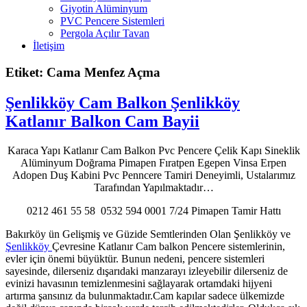
Giyotin Alüminyum
PVC Pencere Sistemleri
Pergola Açılır Tavan
İletişim
Etiket: Cama Menfez Açma
Şenlikköy Cam Balkon Şenlikköy
Katlanır Balkon Cam Bayii
Karaca Yapı Katlanır Cam Balkon Pvc Pencere Çelik Kapı Sineklik
Alüminyum Doğrama Pimapen Fıratpen Egepen Vinsa Erpen
Adopen Duş Kabini Pvc Penncere Tamiri Deneyimli, Ustalarımız
Tarafından Yapılmaktadır…
0212 461 55 58 0532 594 0001 7/24 Pimapen Tamir Hattı
Bakırköy ün Gelişmiş ve Güzide Semtlerinden Olan Şenlikköy ve
Şenlikköy
Çevresine Katlanır Cam balkon Pencere sistemlerinin,
evler için önemi büyüktür. Bunun nedeni, pencere sistemleri
sayesinde, dilerseniz dışarıdaki manzarayı izleyebilir dilerseniz de
evinizi havasının temizlenmesini sağlayarak ortamdaki hijyeni
artırma şansınız da bulunmaktadır.Cam kapılar sadece ülkemizde