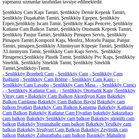
yapmanız uzmanlar tarafından tavsiye edilmektedir.
Şenlikköy Cam Kapı Tamiri, Şenlikköy Demir Kepenk Tamiri,
Şenlikköy Duşakabin Tamiri, Şenlikköy Egepen, Şenlikköy
Erpen,Şenlikköy Iscam Tamir, Şenlikköy Kapı Pencere, Şenlikköy
Katlanır Cam Balkon Tamiri, Şenlikköy Otomatik Kepenk Tamiri,
Şenlikköy Panjur Tamiri, Şenlikköy Pimapen Servis, Şenlikköy
Pimapen Tamiri,Kompozit Kapı, Menfez, Motorlu Panjur, Panjur
Tamiri, pimapen,Şenlikköy Alüminyum Küpeşte Tamiri, Şenlikköy
ALüminyum Tamir, Şenlikköy Cam Kapı Servis, Şenlikköy
Pimapenci,Şenlikköy Plastik Tamir, Şenlikköy Pvc Kapı, Şenlikköy
Sineklik, Şenlikköy Sineklik Tamir, Şenlikköy Sineklik
Tamiri,Şenlikköy-Tamir,
- Şenlikköy Bombeli Cam
- Şenlikköy Cam
- Şenlikköy Cam
Bağlantı
- Şenlikköy Cam Bölme
- Şenlikköy Cam Kapı -
-
Şenlikköy Cam Lavabo
- Şenlikköy Cam Masa -
- Şenlikköy Camcı
-
- Şenlikköy Katlanır Cam -
- Şenlikköy Otomatik Kapı
-Şenlikköy
Vitray cam
• Bakırköy Cam Balkon
Akordiyon Kapı
Bakırköy
Balkon Camlama
Bakırköy Cam Balkon Bayisi
Bakırköy cam
balkon fiyatları
Bakırköy Cam Balkon Kapatma
Bakırköy Katlanır
Cam Balkon
Bakırköy Katlanır Cam Fiyatları
bakırköy Sakızağacı
cam balkon
Bakırköy Şenlikköy cam balkon
Bakırköy sürgülü cam
balkon
Bakırköy Yenimahalle cam balkon
Bakırköy Yeşilköy cam
balkon
Bakırköy Yeşilyurt Cam Balkon
Bakırköy Zeytinlik cam
balkon
Bakırköy Zuhuratbaba cam balkon
Basınköy Mahallesi