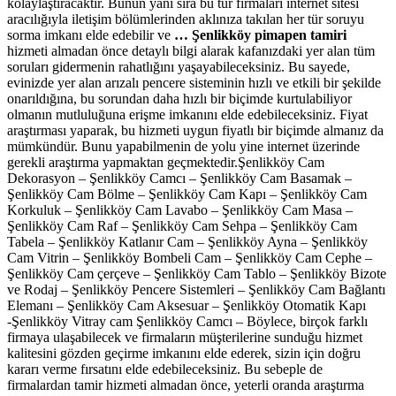
kolaylaştıracaktır. Bunun yanı sıra bu tür firmaları internet sitesi
aracılığıyla iletişim bölümlerinden aklınıza takılan her tür soruyu
sorma imkanı elde edebilir ve
… Şenlikköy pimapen tamiri
hizmeti almadan önce detaylı bilgi alarak kafanızdaki yer alan tüm
soruları gidermenin rahatlığını yaşayabileceksiniz. Bu sayede,
evinizde yer alan arızalı pencere sisteminin hızlı ve etkili bir şekilde
onarıldığına, bu sorundan daha hızlı bir biçimde kurtulabiliyor
olmanın mutluluğuna erişme imkanını elde edebileceksiniz. Fiyat
araştırması yaparak, bu hizmeti uygun fiyatlı bir biçimde almanız da
mümkündür. Bunu yapabilmenin de yolu yine internet üzerinde
gerekli araştırma yapmaktan geçmektedir.Şenlikköy Cam
Dekorasyon – Şenlikköy Camcı – Şenlikköy Cam Basamak –
Şenlikköy Cam Bölme – Şenlikköy Cam Kapı – Şenlikköy Cam
Korkuluk – Şenlikköy Cam Lavabo – Şenlikköy Cam Masa –
Şenlikköy Cam Raf – Şenlikköy Cam Sehpa – Şenlikköy Cam
Tabela – Şenlikköy Katlanır Cam – Şenlikköy Ayna – Şenlikköy
Cam Vitrin – Şenlikköy Bombeli Cam – Şenlikköy Cam Cephe –
Şenlikköy Cam çerçeve – Şenlikköy Cam Tablo – Şenlikköy Bizote
ve Rodaj – Şenlikköy Pencere Sistemleri – Şenlikköy Cam Bağlantı
Elemanı – Şenlikköy Cam Aksesuar – Şenlikköy Otomatik Kapı
-Şenlikköy Vitray cam Şenlikköy Camcı – Böylece, birçok farklı
firmaya ulaşabilecek ve firmaların müşterilerine sunduğu hizmet
kalitesini gözden geçirme imkanını elde ederek, sizin için doğru
kararı verme fırsatını elde edebileceksiniz. Bu sebeple de
firmalardan tamir hizmeti almadan önce, yeterli oranda araştırma