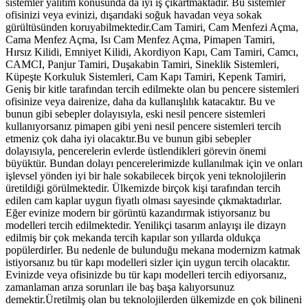
sistemler yalıtım konusunda da iyi iş çıkartmaktadır. Bu sistemler
ofisinizi veya evinizi, dışarıdaki soğuk havadan veya sokak
gürültüsünden koruyabilmektedir.Cam Tamiri, Cam Menfezi Açma,
Cama Menfez Açma, Isı Cam Menfez Açma, Pimapen Tamiri,
Hırsız Kilidi, Emniyet Kilidi, Akordiyon Kapı, Cam Tamiri, Camcı,
CAMCI, Panjur Tamiri, Duşakabin Tamiri, Sineklik Sistemleri,
Küpeşte Korkuluk Sistemleri, Cam Kapı Tamiri, Kepenk Tamiri,
Geniş bir kitle tarafından tercih edilmekte olan bu pencere sistemleri
ofisinize veya dairenize, daha da kullanışlılık katacaktır. Bu ve
bunun gibi sebepler dolayısıyla, eski nesil pencere sistemleri
kullanıyorsanız pimapen gibi yeni nesil pencere sistemleri tercih
etmeniz çok daha iyi olacaktır.Bu ve bunun gibi sebepler
dolayısıyla, pencerelerin evlerde üstlendikleri görevin önemi
büyüktür. Bundan dolayı pencerelerimizde kullanılmak için ve onları
işlevsel yönden iyi bir hale sokabilecek birçok yeni teknolojilerin
üretildiği görülmektedir. Ülkemizde birçok kişi tarafından tercih
edilen cam kaplar uygun fiyatlı olması sayesinde çıkmaktadırlar.
Eğer evinize modern bir görüntü kazandırmak istiyorsanız bu
modelleri tercih edilmektedir. Yenilikçi tasarım anlayışı ile dizayn
edilmiş bir çok mekanda tercih kapılar son yıllarda oldukça
popülerdirler. Bu nedenle de bulunduğu mekana modernizm katmak
istiyorsanız bu tür kapı modelleri sizler için uygun tercih olacaktır.
Evinizde veya ofisinizde bu tür kapı modelleri tercih ediyorsanız,
zamanlaman arıza sorunları ile baş başa kalıyorsunuz
demektir.Üretilmiş olan bu teknolojilerden ülkemizde en çok bilineni