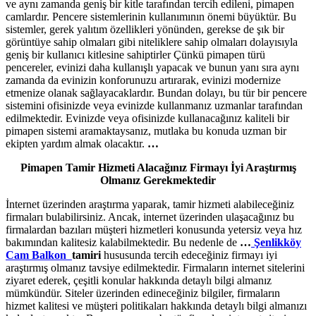
ve aynı zamanda geniş bir kitle tarafından tercih edileni, pimapen
camlardır. Pencere sistemlerinin kullanımının önemi büyüktür. Bu
sistemler, gerek yalıtım özellikleri yönünden, gerekse de şık bir
görüntüye sahip olmaları gibi niteliklere sahip olmaları dolayısıyla
geniş bir kullanıcı kitlesine sahiptirler Çünkü pimapen türü
pencereler, evinizi daha kullanışlı yapacak ve bunun yanı sıra aynı
zamanda da evinizin konforunuzu artırarak, evinizi modernize
etmenize olanak sağlayacaklardır. Bundan dolayı, bu tür bir pencere
sistemini ofisinizde veya evinizde kullanmanız uzmanlar tarafından
edilmektedir. Evinizde veya ofisinizde kullanacağınız kaliteli bir
pimapen sistemi aramaktaysanız, mutlaka bu konuda uzman bir
ekipten yardım almak olacaktır.
…
Pimapen Tamir Hizmeti Alacağınız Firmayı İyi Araştırmış
Olmanız Gerekmektedir
İnternet üzerinden araştırma yaparak, tamir hizmeti alabileceğiniz
firmaları bulabilirsiniz. Ancak, internet üzerinden ulaşacağınız bu
firmalardan bazıları müşteri hizmetleri konusunda yetersiz veya hız
bakımından kalitesiz kalabilmektedir. Bu nedenle de
…
Şenlikköy
Cam Balkon
tamiri
hususunda tercih edeceğiniz firmayı iyi
araştırmış olmanız tavsiye edilmektedir. Firmaların internet sitelerini
ziyaret ederek, çeşitli konular hakkında detaylı bilgi almanız
mümkündür. Siteler üzerinden edineceğiniz bilgiler, firmaların
hizmet kalitesi ve müşteri politikaları hakkında detaylı bilgi almanızı