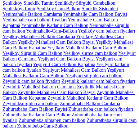
Şenlikköy Sineklik Tamiri
Şenlikköy Sürgülü Cambalkon
Şenlikköy-Tamir
Şenliköy Cam-Balkon
Sineklik Sistemleri
Yenimahalle Balkon Camlama
Yenimahalle Cam Balkon Bayisi
Yenimahalle cam balkon fiyatları
Yenimahalle Cam Balkon
Kapatma
Yenimahalle Katlanır Cam Balkon
Yenimahalle sürgülü
cam balkon
Yenimahalle-Cam-Balkon
Yeşilköy cam balkon fiyatları
Yeşilköy Mahallesi Balkon Camlama
Yeşilköy Mahallesi Cam
Balkon
Yeşilköy Mahallesi Cam Balkon Bayisi
Yeşilköy Mahallesi
Cam Balkon Kapatma
Yeşilköy Mahallesi Katlanır Cam Balkon
Yeşilköy Sürgülü Cam Balkon
Yeşilköy sürme cam balkon
Yeşilyurt
Balkon Camlama
Yeşilyurt Cam Balkon Bayisi
Yeşilyurt cam
balkon fiyatları
Yeşilyurt Cam Balkon Kapatma
Yeşilyurt katlanır
cam balkon fiyatları
Yeşilyurt Mahallesi Cam Balkon
Yeşilyurt
Mahallesi Katlanır Cam Balkon
Yeşilyurt sürgülü cam balkon
Zeytinlik cam balkon fiyatları
Zeytinlik katlanır cam balkon fiyatları
Zeytinlik Mahallesi Balkon Camlama
Zeytinlik Mahallesi Cam
Balkon
Zeytinlik Mahallesi Cam Balkon Bayisi
Zeytinlik Mahallesi
Cam Balkon Kapatma
Zeytinlik Mahallesi Katlanır Cam Balkon
Zeytinliksürgülü cam balkon
Zuhuratbaba Balkon Camlama
Zuhuratbaba Cam Balkon Bayisi
Zuhuratbaba cam balkon fiyatları
Zuhuratbaba Katlanır Cam Balkon
Zuhuratbaba katlanır cam
fiyatları
Zuhuratbaba pimapen cam balkon
Zuhuratbaba sürgülü cam
balkon
Zuhuratbaba-Cam-Balkon