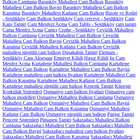
Balkon Camlama
Basınköy Mahallesi Cam Balkon
Basınköy
Mahallesi Cam Balkon Bayisi
Basınköy Mahallesi Cam Balkon
Kapatma
Basınköy Mahallesi Katlanır Cam Balkon
Bizote ve Rodaj
- Şenlikköy
Cam Balkon Şenlikköy
Cam çerçeve - Şenlikköy
Cam
Kapı Tamiri
Cam Menfezi Açma
Cam Tablo - Şenlikköy
cam tamiri
Cama Menfez Açma
Camcı
Cephe - Şenlikköy
Cevizlik Mahallesi
Balkon Camlama
Cevizlik Mahallesi Cam Balkon
Cevizlik
Mahallesi Cam Balkon Bayisi
Cevizlik Mahallesi Cam Balkon
Kapatma
Cevizlik Mahallesi Katlanır Cam Balkon
Cevizlik
mahallesi sürgülü cam balkon
Duşakabin Tamiri
Elemanı -
Şenlikköy Cam Aksesuar
Emniyet Kilidi
Hırsız Kilidi
Isı Cam
Menfez Açma
Kartaltepe Mahallesi Balkon Camlama
Kartaltepe
Mahallesi Cam Balkon
Kartaltepe Mahallesi Cam Balkon Bayisi
Kartaltepe mahallesi cam balkon fiyatları
Kartaltepe Mahallesi Cam
Balkon Kapatma
Kartaltepe Mahallesi Katlanır Cam Balkon
Kartaltepe mahallesi sürgülü cam balkon
Kepenk Tamiri
Küpeşte
Korkuluk Sistemleri
Osmaniye cam balkon fiyatları
Osmaniye cam
balkon modelleri
Osmaniye Mahallesi Balkon Camlama
Osmaniye
Mahallesi Cam Balkon
Osmaniye Mahallesi Cam Balkon Bayisi
Osmaniye Mahallesi Cam Balkon Kapatma
Osmaniye Mahallesi
Katlanır Cam Balkon
Osmaniye sürgülü cam balkon
Panjur Tamiri
Pencere Sistemleri
Pimapen Tamiri
Sakızağacı Mahallesi Balkon
Camlama
Sakızağacı Mahallesi Cam Balkon
Sakızağacı Mahallesi
Cam Balkon Bayisi
Sakızağacı mahallesi cam balkon fiyatları
Sakızağacı Mahallesi Cam Balkon Kapatma
Sakızağacı Mahallesi