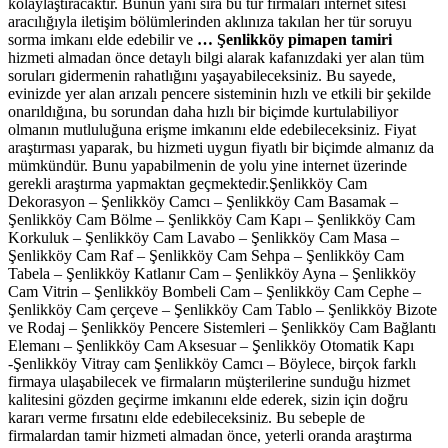
kolaylaştıracaktır. Bunun yanı sıra bu tür firmaları internet sitesi
aracılığıyla iletişim bölümlerinden aklınıza takılan her tür soruyu
sorma imkanı elde edebilir ve
… Şenlikköy pimapen tamiri
hizmeti almadan önce detaylı bilgi alarak kafanızdaki yer alan tüm
soruları gidermenin rahatlığını yaşayabileceksiniz. Bu sayede,
evinizde yer alan arızalı pencere sisteminin hızlı ve etkili bir şekilde
onarıldığına, bu sorundan daha hızlı bir biçimde kurtulabiliyor
olmanın mutluluğuna erişme imkanını elde edebileceksiniz. Fiyat
araştırması yaparak, bu hizmeti uygun fiyatlı bir biçimde almanız da
mümkündür. Bunu yapabilmenin de yolu yine internet üzerinde
gerekli araştırma yapmaktan geçmektedir.Şenlikköy Cam
Dekorasyon – Şenlikköy Camcı – Şenlikköy Cam Basamak –
Şenlikköy Cam Bölme – Şenlikköy Cam Kapı – Şenlikköy Cam
Korkuluk – Şenlikköy Cam Lavabo – Şenlikköy Cam Masa –
Şenlikköy Cam Raf – Şenlikköy Cam Sehpa – Şenlikköy Cam
Tabela – Şenlikköy Katlanır Cam – Şenlikköy Ayna – Şenlikköy
Cam Vitrin – Şenlikköy Bombeli Cam – Şenlikköy Cam Cephe –
Şenlikköy Cam çerçeve – Şenlikköy Cam Tablo – Şenlikköy Bizote
ve Rodaj – Şenlikköy Pencere Sistemleri – Şenlikköy Cam Bağlantı
Elemanı – Şenlikköy Cam Aksesuar – Şenlikköy Otomatik Kapı
-Şenlikköy Vitray cam Şenlikköy Camcı – Böylece, birçok farklı
firmaya ulaşabilecek ve firmaların müşterilerine sunduğu hizmet
kalitesini gözden geçirme imkanını elde ederek, sizin için doğru
kararı verme fırsatını elde edebileceksiniz. Bu sebeple de
firmalardan tamir hizmeti almadan önce, yeterli oranda araştırma