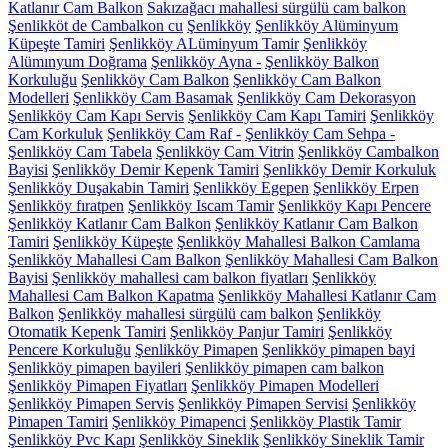
Katlanır Cam Balkon
Sakızağacı mahallesi sürgülü cam balkon
Şenlikköt de Cambalkon cu
Şenlikköy
Şenlikköy Alüminyum
Küpeşte Tamiri
Şenlikköy ALüminyum Tamir
Şenlikköy
Alümınyum Doğrama
Şenlikköy Ayna -
Şenlikköy Balkon
Korkuluğu
Şenlikköy Cam Balkon
Şenlikköy Cam Balkon
Modelleri
Şenlikköy Cam Basamak
Şenlikköy Cam Dekorasyon
Şenlikköy Cam Kapı Servis
Şenlikköy Cam Kapı Tamiri
Şenlikköy
Cam Korkuluk
Şenlikköy Cam Raf -
Şenlikköy Cam Sehpa -
Şenlikköy Cam Tabela
Şenlikköy Cam Vitrin
Şenlikköy Cambalkon
Bayisi
Şenlikköy Demir Kepenk Tamiri
Şenlikköy Demir Korkuluk
Şenlikköy Duşakabin Tamiri
Şenlikköy Egepen
Şenlikköy Erpen
Şenlikköy fıratpen
Şenlikköy Iscam Tamir
Şenlikköy Kapı Pencere
Şenlikköy Katlanır Cam Balkon
Şenlikköy Katlanır Cam Balkon
Tamiri
Şenlikköy Küpeşte
Şenlikköy Mahallesi Balkon Camlama
Şenlikköy Mahallesi Cam Balkon
Şenlikköy Mahallesi Cam Balkon
Bayisi
Şenlikköy mahallesi cam balkon fiyatları
Şenlikköy
Mahallesi Cam Balkon Kapatma
Şenlikköy Mahallesi Katlanır Cam
Balkon
Şenlikköy mahallesi sürgülü cam balkon
Şenlikköy
Otomatik Kepenk Tamiri
Şenlikköy Panjur Tamiri
Şenlikköy
Pencere Korkuluğu
Şenlikköy Pimapen
Şenlikköy pimapen bayi
Şenlikköy pimapen bayileri
Şenlikköy pimapen cam balkon
Şenlikköy Pimapen Fiyatları
Şenlikköy Pimapen Modelleri
Şenlikköy Pimapen Servis
Şenlikköy Pimapen Servisi
Şenlikköy
Pimapen Tamiri
Şenlikköy Pimapenci
Şenlikköy Plastik Tamir
Şenlikköy Pvc Kapı
Şenlikköy Sineklik
Şenlikköy Sineklik Tamir