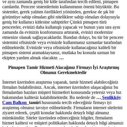
ve aynı zamanda geniş bir kitle tarafından tercih edileni, pimapen
camlardır. Pencere sistemlerinin kullanımının önemi büyüktür. Bu
sistemler, gerek yalıtım özellikleri yönünden, gerekse de şık bir
görüntüye sahip olmaları gibi niteliklere sahip olmaları dolayısıyla
geniş bir kullanıcı kitlesine sahiptirler Çünkü pimapen türü
pencereler, evinizi daha kullanışlı yapacak ve bunun yanı sıra aynı
zamanda da evinizin konforunuzu artırarak, evinizi modernize
etmenize olanak sağlayacaklardır. Bundan dolayı, bu tür bir pencere
sistemini ofisinizde veya evinizde kullanmanız uzmanlar tarafından
edilmektedir. Evinizde veya ofisinizde kullanacağınız kaliteli bir
pimapen sistemi aramaktaysanız, mutlaka bu konuda uzman bir
ekipten yardım almak olacaktır.
…
Pimapen Tamir Hizmeti Alacağınız Firmayı İyi Araştırmış
Olmanız Gerekmektedir
İnternet üzerinden araştırma yaparak, tamir hizmeti alabileceğiniz
firmaları bulabilirsiniz. Ancak, internet üzerinden ulaşacağınız bu
firmalardan bazıları müşteri hizmetleri konusunda yetersiz veya hız
bakımından kalitesiz kalabilmektedir. Bu nedenle de
…
Şenlikköy
Cam Balkon
tamiri
hususunda tercih edeceğiniz firmayı iyi
araştırmış olmanız tavsiye edilmektedir. Firmaların internet sitelerini
ziyaret ederek, çeşitli konular hakkında detaylı bilgi almanız
mümkündür. Siteler üzerinden edineceğiniz bilgiler, firmaların
hizmet kalitesi ve müşteri politikaları hakkında detaylı bilgi almanızı