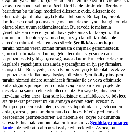
değil dünya çapında birçok yerde tercih edilmektedirler. Oldukça şık
ve aynı zamanda yalıtımsal özellikleri ile de birbirinden üzerinde
barındıran bu tür kapı modelleri dilerseniz evde, dilerseniz de
ofisinizde gönül rahatlığıyla kullanabilirsiniz. Bu kapılar, birçok
farklı desen e sahip olmaları iç mekanın dekorasyonu hangi konuda
olursa olsun uyum sağlamaktadırlar. Bu sayede iç mekanın
genelinde son derece uyumlu hava yakalamak bu kolaydır. Bu
durumlarda, hiçbir şey yapmadan, arızaya kendiniz müdahale
etmeden mümkün olan en kısa sürede
Şenlikköy cam kapı
tamiri
hizmeti veren uzman firmalara danışmak gerekmektedir.
Çünkü tür firmalar yıllardan, gelen tecrübeli sayesinde cam
kapınızın eskisi gibi çalışma sağlayacaklardır. Bu nedenle de cam
kapılarda yaşadığınız arızalarda yapacağınızı en iyi şey firmalara
danışmaktır. Bu sayede, arızalı kapınız en iyi şekilde olabilecek ve
kapınızı tekrar kullanmaya başlayabilirsiniz.
Şenlikköy
pimapen
tamiri
hizmeti sizlere sunabilecek firmalar ile ev veya ofisinizde
kullandığınız pimapenlerin oluşturacağı arızalarda en iyi şekilde
destek ama şansını elde edebileceksiniz. Bu sayede, pimapende
meydana gelen arıza, kısa süre içerisinde onarılabilecek ve böylece
siz de tekrar pencerenizi kullanmaya devam edebileceksiniz.
Pimapen pencere sistemleri, evlerde sahip oldukları işlevlerinden
dolayı, arıza yapmaları durumunda oldukça büyük problemleri
beraberinde getirmektedirler. Bu nedenle de, böyle bir durumda
çaresiz kalmamak için mutlaka bir firmadan
…
Şenlikköy
pimapen
tamiri
hizmeti satın almanız tavsiye edilmektedir.. Ayrıca, bu