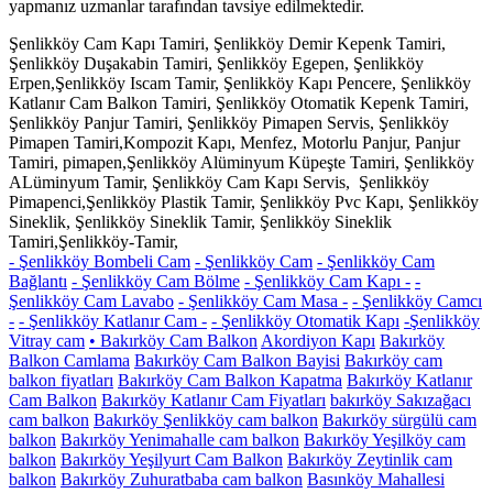
yapmanız uzmanlar tarafından tavsiye edilmektedir.
Şenlikköy Cam Kapı Tamiri, Şenlikköy Demir Kepenk Tamiri,
Şenlikköy Duşakabin Tamiri, Şenlikköy Egepen, Şenlikköy
Erpen,Şenlikköy Iscam Tamir, Şenlikköy Kapı Pencere, Şenlikköy
Katlanır Cam Balkon Tamiri, Şenlikköy Otomatik Kepenk Tamiri,
Şenlikköy Panjur Tamiri, Şenlikköy Pimapen Servis, Şenlikköy
Pimapen Tamiri,Kompozit Kapı, Menfez, Motorlu Panjur, Panjur
Tamiri, pimapen,Şenlikköy Alüminyum Küpeşte Tamiri, Şenlikköy
ALüminyum Tamir, Şenlikköy Cam Kapı Servis, Şenlikköy
Pimapenci,Şenlikköy Plastik Tamir, Şenlikköy Pvc Kapı, Şenlikköy
Sineklik, Şenlikköy Sineklik Tamir, Şenlikköy Sineklik
Tamiri,Şenlikköy-Tamir,
- Şenlikköy Bombeli Cam
- Şenlikköy Cam
- Şenlikköy Cam
Bağlantı
- Şenlikköy Cam Bölme
- Şenlikköy Cam Kapı -
-
Şenlikköy Cam Lavabo
- Şenlikköy Cam Masa -
- Şenlikköy Camcı
-
- Şenlikköy Katlanır Cam -
- Şenlikköy Otomatik Kapı
-Şenlikköy
Vitray cam
• Bakırköy Cam Balkon
Akordiyon Kapı
Bakırköy
Balkon Camlama
Bakırköy Cam Balkon Bayisi
Bakırköy cam
balkon fiyatları
Bakırköy Cam Balkon Kapatma
Bakırköy Katlanır
Cam Balkon
Bakırköy Katlanır Cam Fiyatları
bakırköy Sakızağacı
cam balkon
Bakırköy Şenlikköy cam balkon
Bakırköy sürgülü cam
balkon
Bakırköy Yenimahalle cam balkon
Bakırköy Yeşilköy cam
balkon
Bakırköy Yeşilyurt Cam Balkon
Bakırköy Zeytinlik cam
balkon
Bakırköy Zuhuratbaba cam balkon
Basınköy Mahallesi