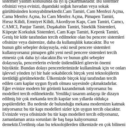
sistemler yalıtım konusunda da iyi iş çıkartmaktadır. Bu sistemler
ofisinizi veya evinizi, dışarıdaki soğuk havadan veya sokak
gürültüsünden koruyabilmektedir.Cam Tamiri, Cam Menfezi Açma,
Cama Menfez Açma, Isı Cam Menfez Açma, Pimapen Tamiri,
Hırsız Kilidi, Emniyet Kilidi, Akordiyon Kapı, Cam Tamiri, Camcı,
CAMCI, Panjur Tamiri, Duşakabin Tamiri, Sineklik Sistemleri,
Küpeşte Korkuluk Sistemleri, Cam Kapı Tamiri, Kepenk Tamiri,
Geniş bir kitle tarafından tercih edilmekte olan bu pencere sistemleri
ofisinize veya dairenize, daha da kullanışlılık katacaktır. Bu ve
bunun gibi sebepler dolayısıyla, eski nesil pencere sistemleri
kullanıyorsanız pimapen gibi yeni nesil pencere sistemleri tercih
etmeniz çok daha iyi olacaktır.Bu ve bunun gibi sebepler
dolayısıyla, pencerelerin evlerde üstlendikleri görevin önemi
büyüktür. Bundan dolayı pencerelerimizde kullanılmak için ve onları
işlevsel yönden iyi bir hale sokabilecek birçok yeni teknolojilerin
üretildiği görülmektedir. Ülkemizde birçok kişi tarafından tercih
edilen cam kaplar uygun fiyatlı olması sayesinde çıkmaktadırlar.
Eğer evinize modern bir görüntü kazandırmak istiyorsanız bu
modelleri tercih edilmektedir. Yenilikçi tasarım anlayışı ile dizayn
edilmiş bir çok mekanda tercih kapılar son yıllarda oldukça
popülerdirler. Bu nedenle de bulunduğu mekana modernizm katmak
istiyorsanız bu tür kapı modelleri sizler için uygun tercih olacaktır.
Evinizde veya ofisinizde bu tür kapı modelleri tercih ediyorsanız,
zamanlaman arıza sorunları ile baş başa kalıyorsunuz
demektir.Üretilmiş olan bu teknolojilerden ülkemizde en çok bilineni