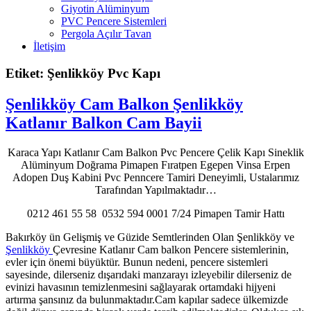
Giyotin Alüminyum
PVC Pencere Sistemleri
Pergola Açılır Tavan
İletişim
Etiket: Şenlikköy Pvc Kapı
Şenlikköy Cam Balkon Şenlikköy
Katlanır Balkon Cam Bayii
Karaca Yapı Katlanır Cam Balkon Pvc Pencere Çelik Kapı Sineklik
Alüminyum Doğrama Pimapen Fıratpen Egepen Vinsa Erpen
Adopen Duş Kabini Pvc Penncere Tamiri Deneyimli, Ustalarımız
Tarafından Yapılmaktadır…
0212 461 55 58 0532 594 0001 7/24 Pimapen Tamir Hattı
Bakırköy ün Gelişmiş ve Güzide Semtlerinden Olan Şenlikköy ve
Şenlikköy
Çevresine Katlanır Cam balkon Pencere sistemlerinin,
evler için önemi büyüktür. Bunun nedeni, pencere sistemleri
sayesinde, dilerseniz dışarıdaki manzarayı izleyebilir dilerseniz de
evinizi havasının temizlenmesini sağlayarak ortamdaki hijyeni
artırma şansınız da bulunmaktadır.Cam kapılar sadece ülkemizde