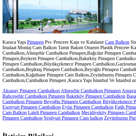
Karaca Yapı
Pimapen
Pvc Pencere Kapı ve Katalanır
Cam Balkon
Sis
İmalaat Montaj Cam Balkon Tamir Bakım Onarım Plastik Pencere K
Cambalkon,Altınşehir Cambalkon Pimapen,Bağcılar Pimapen Camba
Pimapen,Beykent Pimapen Cambalkon,Bakırköy Pimapen Cambalko
Pimapen Cambalkon,Büyükçekmece Pimapen Cambalkon,Gaziosmanp
Cambalkon,Beşiktaş Pimapen Cambalkon,Beyoğlu Pimapen Cambal
Cambalkon,Kağıthane Pimapen Cam Balkon,Zeytinburnu Pimapen Ca
Cambalkon,Cambalkon Pimapen ,Karaca Yapı İstanbul Ve İstanbul un
Aksaray Pimapen Cambalkon
Altınşehir Cambalkon Pimapen
Arnavu
Bahçeşehir Cambalkon Pimapen
Bakırköy Pimapen Cambalkon
Başa
Cambalkon Pimapen
Beyoğlu Pimapen Cambalkon
Büyükçekmece P
Esenyurt Pimapen Cambalkon
Eyüp Pimapen Cambalkon
Fatih Pim
Cam Balkon
Laleli Pimapen Cambalkon
Mecidiyeköy Pimapen Cam
Pimapen Cambalkon
Yeşilyurt Pimapen Cam balkon
Zeytinburnu Pi