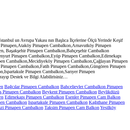
tanbul un Avrupa Yakası nın Başlıca İlçelerine Ölçü Yerinde Keşif
lar Pimapen,Ataköy Pimapen Cambalkon,Arnavutköy Pimapen
en, Başakşehir Pimapen Cambalkon,Bahçeşehir Cambalkon
nyurt Pimapen Cambalkon,Eyüp Pimapen Cambalkon,Edirnekapı
pen Cambalkon,Mecidiyeköy Pimapen Cambalkon,Çağlayan Pimapen
i Pimapen Cambalkon,Fatih Pimapen Cambalkon,Güngören Pimapen
,Ispartakule Pimapen Cambalkon,Sarıyer Pimapen
yıp Destek ve Bilgi Alabilirisiniz…
en
Bağcılar Pimapen Cambalkon
Bahçelievler Cambalkon Pimapen
aş Pimapen Cambalkon
Beykent Pimapen Cambalkon
Beylikdüzü
en
Edirnekapı Pimapen Cambalkon
Esenler Pimapen Cam Balkon
pen Cambalkon
Ispartakule Pimapen Cambalkon
Kağıthane Pimapen
azi Pimapen Cambalkon
Taksim Pimapen Cam Balkon
Yeşilköy