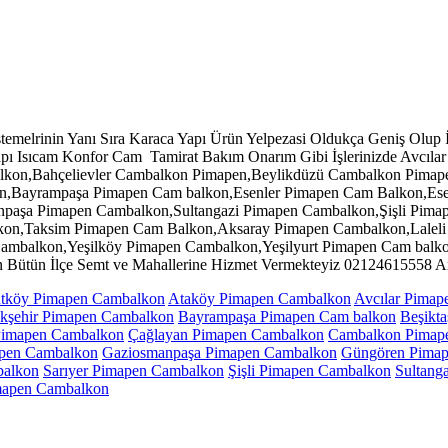
temelrinin Yanı Sıra Karaca Yapı Ürün Yelpezasi Oldukça Geniş Olup İs
apı Isıcam Konfor Cam Tamirat Bakım Onarım Gibi İşlerinizde Avcı
lkon,Bahçelievler Cambalkon Pimapen,Beylikdüzü Cambalkon Pimap
n,Bayrampaşa Pimapen Cam balkon,Esenler Pimapen Cam Balkon,Ese
aşa Pimapen Cambalkon,Sultangazi Pimapen Cambalkon,Şişli Pima
kon,Taksim Pimapen Cam Balkon,Aksaray Pimapen Cambalkon,Lalel
mbalkon,Yeşilköy Pimapen Cambalkon,Yeşilyurt Pimapen Cam balkon
 Bütün İlçe Semt ve Mahallerine Hizmet Vermekteyiz 02124615558 Ara
tköy Pimapen Cambalkon
Ataköy Pimapen Cambalkon
Avcılar Pimap
kşehir Pimapen Cambalkon
Bayrampaşa Pimapen Cam balkon
Beşikt
imapen Cambalkon
Çağlayan Pimapen Cambalkon
Cambalkon Pimap
apen Cambalkon
Gaziosmanpaşa Pimapen Cambalkon
Güngören Pima
balkon
Sarıyer Pimapen Cambalkon
Şişli Pimapen Cambalkon
Sultang
mapen Cambalkon