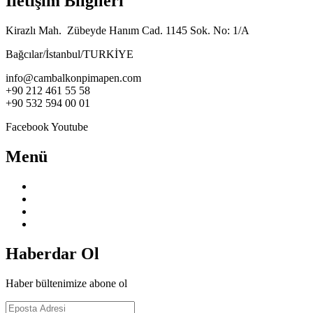
İletişim Bilgileri
Kirazlı Mah. Zübeyde Hanım Cad. 1145 Sok. No: 1/A
Bağcılar/İstanbul/TURKİYE
info@cambalkonpimapen.com
+90 212 461 55 58
+90 532 594 00 01
Facebook
Youtube
Menü
Anasayfa
Hakkımızda
Hizmetlerimiz
İletişim
Haberdar Ol
Haber bültenimize abone ol