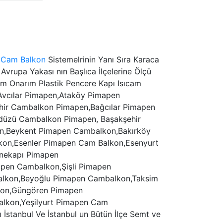
r
Cam Balkon
Sistemelrinin Yanı Sıra Karaca
Avrupa Yakası nın Başlıca İlçelerine Ölçü
ım Onarım Plastik Pencere Kapı Isıcam
 Avcılar Pimapen,Ataköy Pimapen
hir Cambalkon Pimapen,Bağcılar Pimapen
düzü Cambalkon Pimapen, Başakşehir
n,Beykent Pimapen Cambalkon,Bakırköy
on,Esenler Pimapen Cam Balkon,Esenyurt
nekapı Pimapen
en Cambalkon,Şişli Pimapen
lkon,Beyoğlu Pimapen Cambalkon,Taksim
kon,Güngören Pimapen
lkon,Yeşilyurt Pimapen Cam
stanbul Ve İstanbul un Bütün İlçe Semt ve