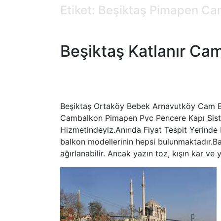
Etiket: Beşiktaş Pimapen C
Beşiktaş Katlanır Ca
Beşiktaş Ortaköy Bebek Arnavutköy Cam B
Cambalkon Pimapen Pvc Pencere Kapı Sisteml
Hizmetindeyiz.Anında Fiyat Tespit Yerinde Ke
balkon modellerinin hepsi bulunmaktadır.Bal
ağırlanabilir. Ancak yazın toz, kışın kar v