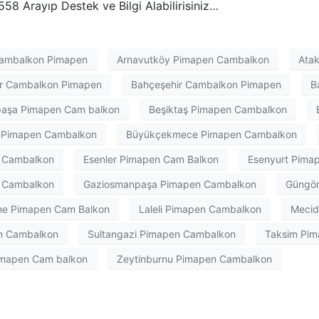
8 Arayıp Destek ve Bilgi Alabilirisiniz…
 Cambalkon Pimapen
Arnavutköy Pimapen Cambalkon
Ata
er Cambalkon Pimapen
Bahçeşehir Cambalkon Pimapen
B
aşa Pimapen Cam balkon
Beşiktaş Pimapen Cambalkon
 Pimapen Cambalkon
Büyükçekmece Pimapen Cambalkon
n Cambalkon
Esenler Pimapen Cam Balkon
Esenyurt Pima
n Cambalkon
Gaziosmanpaşa Pimapen Cambalkon
Güngör
ne Pimapen Cam Balkon
Laleli Pimapen Cambalkon
Mecid
en Cambalkon
Sultangazi Pimapen Cambalkon
Taksim Pim
Pimapen Cam balkon
Zeytinburnu Pimapen Cambalkon