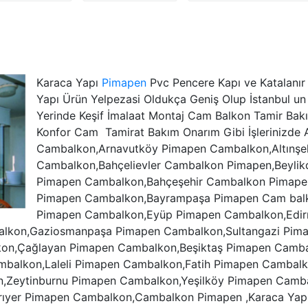
Karaca Yapı
Pimapen
Pvc Pencere Kapı ve Katalanı
Yapı Ürün Yelpezasi Oldukça Geniş Olup İstanbul un 
Yerinde Keşif İmalaat Montaj Cam Balkon Tamir Bak
Konfor Cam Tamirat Bakım Onarım Gibi İşlerinizde
Cambalkon,Arnavutköy Pimapen Cambalkon,Altınşe
Cambalkon,Bahçelievler Cambalkon Pimapen,Beylik
Pimapen Cambalkon,Bahçeşehir Cambalkon Pimape
Pimapen Cambalkon,Bayrampaşa Pimapen Cam balk
Pimapen Cambalkon,Eyüp Pimapen Cambalkon,Edir
kon,Gaziosmanpaşa Pimapen Cambalkon,Sultangazi Pimap
on,Çağlayan Pimapen Cambalkon,Beşiktaş Pimapen Camba
balkon,Laleli Pimapen Cambalkon,Fatih Pimapen Cambal
,Zeytinburnu Pimapen Cambalkon,Yeşilköy Pimapen Camba
ıyer Pimapen Cambalkon,Cambalkon Pimapen ,Karaca Yapı İ