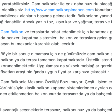
yaratabilirsiniz. Cam balkonlar ile çok daha huzurlu olac
olabilirsiniz.
http://www.cambalkonpimapen.com
Konutlarda
ınabilecek alanların başında gelmektedir. Balkonların yanınd
ağırlanabilir. Ancak yazın toz, kışın kar ve yağmur, teras v
Cam Balkon
ve teraslarda rahat edebilmek için kapatmak g
da benzeri kapatma sistemleri, balkon ve teraslara gelen gü
açan bu mekanlar karanlık olabilecektir.
Böyle bir sonuç olmaması için de günümüzde cam balkon siste
balkon ya da terası tamamen kapatmaktadır. Üstelik istendi
korunabilmektedir. Uygulaması da yüksek meblağlar gerekt
fiyatları araştırıldığında uygun fiyatlar karşınıza çıkacaktır.
Cam Balkonla Mekanın Özelliği Bozulmuyor .Çeşitli işlemler
. Görüntüsüyle klasik balkon kapama sistemlerinden ayrılan 
den etkilenmeden balkonunuzda terasınızda ya da bahçeniz
ki avantajlı seçeneklerle terasınız, balkonunuz ya da bahçe