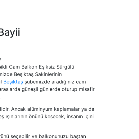
Bayii
ı
ikli Cam Balkon Eşiksiz Sürgülü
izde Beşiktaş Sakinlerinin
ul
Beşiktaş
şubemizde aradığınız cam
eraslarda güneşli günlerde oturup misafir
.
lidir. Ancak alüminyum kaplamalar ya da
 ışınlarının önünü kesecek, insanın içini
 ürünü seçebilir ve balkonunuzu baştan