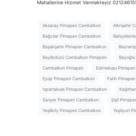
Mahallerine Hizmet Vermekteyiz 0212461555
Aksaray Pimapen Cambalkon
Altınşehir
Bağcılar Pimapen Cambalkon
Bahçelievl
Başakşehir Pimapen Cambalkon
Bayramp
Beylikdüzü Cambalkon Pimapen
Beyoğlu
Cambalkon Pimapen
Edirnekapı Pimape
Eyüp Pimapen Cambalkon
Fatih Pimape
Ispartakule Pimapen Cambalkon
Kağıtha
Sarıyer Pimapen Cambalkon
Şişli Pimap
Yeşilköy Pimapen Cambalkon
Yeşilyurt 