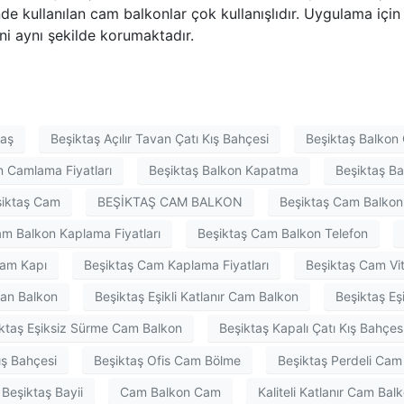
de kullanılan cam balkonlar çok kullanışlıdır. Uygulama için
ni aynı şekilde korumaktadır.
taş
Beşiktaş Açılır Tavan Çatı Kış Bahçesi
Beşiktaş Balkon
n Camlama Fiyatları
Beşiktaş Balkon Kapatma
Beşiktaş Ba
şiktaş Cam
BEŞİKTAŞ CAM BALKON
Beşiktaş Cam Balkon
am Balkon Kaplama Fiyatları
Beşiktaş Cam Balkon Telefon
Cam Kapı
Beşiktaş Cam Kaplama Fiyatları
Beşiktaş Cam Vit
an Balkon
Beşiktaş Eşikli Katlanır Cam Balkon
Beşiktaş Eş
ktaş Eşiksiz Sürme Cam Balkon
Beşiktaş Kapalı Çatı Kış Bahçes
ış Bahçesi
Beşiktaş Ofis Cam Bölme
Beşiktaş Perdeli Cam
Beşiktaş Bayii
Cam Balkon Cam
Kaliteli Katlanır Cam Bal