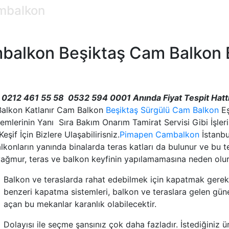
ambalkon
mbalkon Beşiktaş Cam Balkon 
0212 461 55 58 0532 594 0001 Anında Fiyat Tespit Hatt
alkon Katlanır Cam Balkon
Beşiktaş Sürgülü Cam Balkon
Eş
erinin Yanı Sıra Bakım Onarım Tamirat Servisi Gibi İşlerin
şif İçin Bizlere Ulaşabilirisniz.
Pima
pen Cambalkon
İstanb
konların yanında binalarda teras katları da bulunur ve bu t
e yağmur, teras ve balkon keyfinin yapılamamasına neden olur
Balkon ve teraslarda rahat edebilmek için kapatmak gerek
benzeri kapatma sistemleri, balkon ve teraslara gelen güneş
açan bu mekanlar karanlık olabilecektir.
Dolayısı ile seçme şansınız çok daha fazladır. İstediğiniz