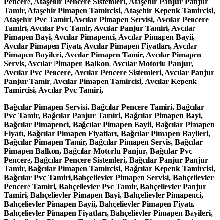
Pencere, Ataşehir Pencere Sistemleri, Ataşehir Panjur Panjur
Tamir, Ataşehir Pimapen Tamircisi, Ataşehir Kepenk Tamircisi,
Ataşehir Pvc Tamiri,Avcılar Pimapen Servisi, Avcılar Pencere
Tamiri, Avcılar Pvc Tamir, Avcılar Panjur Tamiri, Avcılar
Pimapen Bayi, Avcılar Pimapenci, Avcılar Pimapen Bayii,
Avcılar Pimapen Fiyatı, Avcılar Pimapen Fiyatları, Avcılar
Pimapen Bayileri, Avcılar Pimapen Tamir, Avcılar Pimapen
Servis, Avcılar Pimapen Balkon, Avcılar Motorlu Panjur,
Avcılar Pvc Pencere, Avcılar Pencere Sistemleri, Avcılar Panjur
Panjur Tamir, Avcılar Pimapen Tamircisi, Avcılar Kepenk
Tamircisi, Avcılar Pvc Tamiri,
Bağcılar Pimapen Servisi, Bağcılar Pencere Tamiri, Bağcılar Pvc Tamir, Bağcılar Panjur Tamiri, Bağcılar Pimapen Bayi, Bağcılar Pimapenci, Bağcılar Pimapen Bayii, Bağcılar Pimapen Fiyatı, Bağcılar Pimapen Fiyatları, Bağcılar Pimapen Bayileri, Bağcılar Pimapen Tamir, Bağcılar Pimapen Servis, Bağcılar Pimapen Balkon, Bağcılar Motorlu Panjur, Bağcılar Pvc Pencere, Bağcılar Pencere Sistemleri, Bağcılar Panjur Panjur Tamir, Bağcılar Pimapen Tamircisi, Bağcılar Kepenk Tamircisi, Bağcılar Pvc Tamiri,Bahçelievler Pimapen Servisi, Bahçelievler Pencere Tamiri, Bahçelievler Pvc Tamir, Bahçelievler Panjur Tamiri, Bahçelievler Pimapen Bayi, Bahçelievler Pimapenci, Bahçelievler Pimapen Bayii, Bahçelievler Pimapen Fiyatı, Bahçelievler Pimapen Fiyatları, Bahçelievler Pimapen Bayileri, Bahçelievler Pimapen Tamir, Bahçelievler Pimapen Servis, Bahçelievler Pimapen Balkon, Bahçelievler Motorlu Panjur, Bahçelievler Pvc Pencere, Bahçelievler Pencere Sistemleri, Bahçelievler Panjur Panjur Tamir, Bahçelievler Pimapen Tamircisi, Bahçelievler Kepenk Tamircisi, Bahçelievler Pvc Tamiri,Bahçeşehir Pimapen Servisi, Bahçeşehir Pencere Tamiri, Bahçeşehir Pvc Tamir, Bahçeşehir Panjur Tamiri, Bahçeşehir Pimapen Bayi, Bahçeşehir Pimapenci, Bahçeşehir Pimapen Bayii, Bahçeşehir Pimapen Fiyatı, Bahçeşehir Pimapen Fiyatları, Bahçeşehir Pimapen Bayileri, Bahçeşehir Pimapen Tamir, Bahçeşehir Pimapen Servis, Bahçeşehir Pimapen Balkon, Bahçeşehir Motorlu Panjur, Bahçeşehir Pvc Pencere, Bahçeşehir Pencere Sistemleri, Bahçeşehir Panjur Panjur Tamir, Bahçeşehir Pimapen Tamircisi, Bahçeşehir Kepenk Tamircisi, Bahçeşehir Pvc Tamiri,Bakırköy Pimapen Servisi, Bakırköy Pencere Tamiri, Bakırköy Pvc Tamir, Bakırköy Panjur Tamiri, Bakırköy Pimapen Bayi, Bakırköy Pimapenci, Bakırköy Pimapen Bayii, Bakırköy Pimapen Fiyatı, Bakırköy Pimapen Fiyatları, Bakırköy Pimapen Bayileri, Bakırköy Pimapen Tamir, Bakırköy Pimapen Servis, Bakırköy Pimapen Balkon, Bakırköy Motorlu Panjur, Bakırköy Pvc Pencere, Bakırköy Pencere Sistemleri, Bakırköy Panjur Panjur Tamir, Bakırköy Pimapen Tamircisi, Bakırköy Kepenk Tamircisi, Bakırköy Pvc Tamiri,Başakşehir Pimapen Servisi, Başakşehir Pencere Tamiri, Başakşehir Pvc Tamir, Başakşehir Panjur Tamiri, Başakşehir Pimapen Bayi, Başakşehir Pimapenci, Başakşehir Pimapen Bayii, Başakşehir Pimapen Fiyatı, Başakşehir Pimapen Fiyatları, Başakşehir Pimapen Bayileri, Başakşehir Pimapen Tamir, Başakşehir Pimapen Servis, Başakşehir Pimapen Balkon, Başakşehir Motorlu Panjur, Başakşehir Pvc Pencere, Başakşehir Pencere Sistemleri, Başakşehir Panjur Panjur Tamir, Başakşehir Pimapen Tamircisi, Başakşehir Kepenk Tamircisi, Başakşehir Pvc Tamiri,Bayrampaşa Pimapen Servisi, Bayrampaşa Pencere Tamiri, Bayrampaşa Pvc Tamir, Bayrampaşa Panjur Tamiri, Bayrampaşa Pimapen Bayi, Bayrampaşa Pimapenci, Bayrampaşa Pimapen Bayii, Bayrampaşa Pimapen Fiyatı, Bayrampaşa Pimapen Fiyatları, Bayrampaşa Pimapen Bayileri, Bayrampaşa Pimapen Tamir, Bayrampaşa Pimapen Servis, Bayrampaşa Pimapen Balkon, Bayrampaşa Motorlu Panjur, Bayrampaşa Pvc Pencere, Bayrampaşa Pencere Sistemleri, Bayrampaşa Panjur Panjur Tamir, Bayrampaşa Pimapen Tamircisi, Bayrampaşa Kepenk Tamircisi, Bayrampaşa Pvc Tamiri,Beşiktaş Pimapen Servisi, Beşiktaş Pencere Tamiri, Beşiktaş Pvc Tamir, Beşiktaş Panjur Tamiri, Beşiktaş Pimapen Bayi, Beşiktaş Pimapenci, Beşiktaş Pimapen Bayii, Beşiktaş Pimapen Fiyatı, Beşiktaş Pimapen Fiyatları, Beşiktaş Pimapen Bayileri, Beşiktaş Pimapen Tamir, Beşiktaş Pimapen Servis, Beşiktaş Pimapen Balkon, Beşiktaş Motorlu Panjur, Beşiktaş Pvc Pencere, Beşiktaş Pencere Sistemleri, Beşiktaş Panjur Panjur Tamir, Beşiktaş Pimapen Tamircisi, Beşiktaş Kepenk Tamircisi, Beşiktaş Pvc Tamiri,Ortaköy Pimapen Servisi, Ortaköy Pencere Tamiri, Ortaköy Pvc Tamir, Ortaköy Panjur Tamiri, Ortaköy Pimapen Bayi, Ortaköy Pimapenci, Ortaköy Pimapen Bayii, Ortaköy Pimapen Fiyatı, Ortaköy Pimapen Fiyatları,Beykent Pimapen Servisi, Beykent Pencere Tamiri, Beykent Pvc Tamir, Beykent Panjur Tamiri, Beykent Pimapen Bayi, Beykent Pimapenci, Beykent Pimapen Bayii, Beykent Pimapen Fiyatı, Beykent Pimapen Fiyatları, Beykent Pimapen Bayileri, Beykent Pimapen Tamir, Beykent Pimapen Servis, Beykent Pimapen Balkon, Beykent Motorlu Panjur, Beykent Pvc Pencere, Beykent Pencere Sistemleri, Beykent Panjur Panjur Tamir, Beykent Pimapen Tamircisi, Beykent Kepenk Tamircisi, Beykent Pvc Tamiri,Beylikdüzü Pimapen Servisi, Beylikdüzü Pencere Tamiri, Beylikdüzü Pvc Tamir, Beylikdüzü Panjur Tamiri, Beylikdüzü Pimapen Bayi, Beylikdüzü Pimapenci, Beylikdüzü Pimapen Bayii, Beylikdüzü Pimapen Fiyatı, Beylikdüzü Pimapen Fiyatları, Beylikdüzü Pimapen Bayileri, Beylikdüzü Pimapen Tamir, Beylikdüzü Pimapen Servis, Beylikdüzü Pimapen Balkon, Beylikdüzü Motorlu Panjur, Beylikdüzü Pvc Pencere, Beylikdüzü Pencere Sistemleri, Beylikdüzü Panjur Panjur Tamir, Beylikdüzü Pimapen Tamircisi, Beylikdüzü Kepenk Tamircisi, Beylikdüzü Pvc Tamiri, Ortaköy Pimapen Bayileri, Ortaköy Pimapen Tamir, Ortaköy Pimapen Servis, Ortaköy Pimapen Balkon, Ortaköy Motorlu Panjur, Ortaköy Pvc Pencere, Ortaköy Pencere Sistemleri, Ortaköy Panjur Panjur Tamir, Ortaköy Pimapen Tamircisi, Ortaköy Kepenk Tamircisi, Ortaköy Pvc Tamiri,Bebek Pimapen Servisi, Bebek Pencere Tamiri, Bebek Pvc Tamir, Bebek Panjur Tamiri, Bebek Pimapen Bayi, Bebek Pimapenci, Bebek Pimapen Bayii, Bebek Pimapen Fiyatı, Bebek Pimapen Fiyatları, Bebek Pimapen Bayileri, Bebek Pimapen Tamir, Bebek Pimapen Servis, Bebek Pimapen Balkon, Bebek Motorlu Panjur, Bebek Pvc Pencere, Bebek Pencere Sistemleri, Bebek Panjur Panjur Tamir, Bebek Pimapen Tamircisi, Bebek Kepenk Tamircisi, Bebek Pvc Tamiri,Güngören Pimapen Servisi, Güngören Pencere Tamiri, Güngören Pvc Tamir, Güngören Panjur Tamiri, Güngören Pimapen Bayi, Bizimevler Pimapen Servisi, Bizimevler Pencere Tamiri, Bizimevler Pvc Tamir, Bizimevler Panjur Tamiri, Bizimevler Pimapen Bayi, Bizimevler Pimapenci, Bizimevler Pimapen Bayii, Bizimevler Pimapen Fiyatı, Bizimevler Pimapen Fiyatları, Bizimevler Pimapen Bayileri, Bizimevler Pimapen Tamir, Bizimevler Pimapen Servis, Çağlayan Pimapen Servisi, Çağlayan Pencere Tamiri, Çağlayan Pvc Tamir, Çağlayan Panjur Tamiri, Çağlayan Pimapen Bayi, Çağlayan Pimapenci, Çağlayan Pimapen Bayii, Çağlayan Pimapen Fiyatı, Çağlayan Pimapen Fiyatları, Çağlayan Pimapen Bayileri, Çağlayan Pimapen Tamir, Çağlayan Pimapen Servis, Çağlayan Pimapen Balkon, Çağlayan Motorlu Panjur,Cihangir Pimapen Servisi, Cihangir Pencere Tamiri, Cihangir Pvc Tamir, Cihangir Panjur Tamiri, Cihangir Pimapen Bayi, Cihangir Pimapenci, Cihangir Pimapen Bayii, Cihangir Pimapen Fiyatı, Cihangir Pimapen Fiyatları, Cihangir Pimapen Bayileri, Cihangir Pimapen Tamir, Cihangir Pimapen Servis, Cihangir Pimapen Balkon, Cihangir Motorlu Panjur, Cihangir Pvc Pencere, Cihangir Pencere Sistemleri, Cihangir Panjur Panjur Tamir, Cihangir Pimapen Tamircisi, Cihangir Kepenk Tamircisi, Cihangir Pvc Tamiri, Çağlayan Pvc Pencere, Çağlayan Pencere Sistemleri,Esenler Pimapen Servisi, Esenler Pencere Tamiri, Esenler Pvc Tamir, Esenler Panjur Tamiri, Esenler Pimapen Bayi, Esenler Pimapenci, Esenler Pimapen Bayii, Esenler Pimapen Fiyatı, Esenler Pimapen Fiyatları, Esenler Pimapen Bayileri, Esenler Pimapen Tamir, Esenler Pimapen Servis, Esenler Pimapen Balkon, Esenler Motorlu Panjur, Esenler Pvc Pencere, Esenler Pencere Sistemleri, Esenler Panjur Panjur Tamir, Esenler Pimapen Tamircisi, Esenler Kepenk Tamircisi, Esenler Pvc Tamiri,Davutpaşa Pimapen Servisi, Davutpaşa Pencere Tamiri, Davutpaşa Pvc Tamir, Davutpaşa Panjur Tamiri, Davutpaşa Pimapen Bayi, Davutpaşa Pimapenci, Davutpaşa Pimapen Bayii, Davutpaşa Pimapen Fiyatı, Davutpaşa Pimapen Fiyatları, Davutpaşa Pimapen Bayileri, Davutpaşa Pimapen Tamir, Davutpaşa Pimapen Servis, Davutpaşa Pimapen Balkon, Davutpaşa Motorlu Panjur, Davutpaşa Pvc Pencere, Davutpaşa Pencere Sistemleri, Davutpaşa Panjur Panjur Tamir, Davutpaşa Pimapen Tamircisi, Davutpaşa Kepenk Tamircisi, Esentepe Pimapen Servisi, Esentepe Pencere Tamiri, Esentepe Pvc Tamir, Esentepe Panjur Tamiri, Esentepe Pimapen Bayi,Etiler Pimapen Servisi, Etiler Pencere Tamiri, Etiler Pvc Tamir, Etiler Panjur Tamiri, Etiler Pimapen Bayi, Etiler Pimapenci, Etiler Pimapen Bayii, Etiler Pimapen Fiyatı, Etiler Pimapen Fiyatları, Etiler Pimapen Bayileri, Etiler Pimapen Tamir, Etiler Pimapen Servis, Etiler Pimapen Balkon, Etiler Motorlu Panjur, Etiler Pvc Pencere, Etiler Pencere Sistemleri, Etiler Panjur Panjur Tamir, Etiler Pimapen Tamircisi, Etiler Kepenk Tamircisi, Etiler Pvc Tamiri,Eston Şehir Pimapen Servisi, Eston Şehir Pencere Tamiri, Eston Şehir Pvc Tamir, Eston Şehir Panjur Tamiri, Eston Şehir Pimapen Bayi, Eston Şehir Pimapenci, Eston Şehir Pimapen Bayii, Eston Şehir Pimapen Fiyatı, Eston Şehir Pimapen Fiyatları, Eston Şehir Pimapen Bayileri, Eston Şehir Pimapen Tamir, Eston Şehir Pimapen Servis, Eston Şehir Pimapen Balkon, Eston Şehir Motorlu Panjur, Eston Şehir Pvc Pencere, Eston Şehir Pencere Sistemleri, Eston Şehir Panjur Panjur Tamir, Eston Şehir Pimapen Tamircisi, Eston Şehir Kepenk Tamircisi, Eston Şehir Pvc Tamiri,Fatih Pimapen Servisi, Fatih Pencere Tamiri, Fatih Pvc Tamir, Fatih Panjur Tamiri, Fatih Pimapen Bayi, Fatih Pimapenci, Fatih Pimapen Bayii, Fatih Pimapen Fiyatı, Fatih Pimapen Fiyatları, Fatih Pimapen Bayileri, Fatih Pimapen Tamir, Fatih Pimapen Servis, Fatih Pimapen Balkon, Fatih Motorlu Panjur, Fatih Pvc Pencere, Fatih Pencere Sistemleri, Fatih Panjur Panjur Tamir, Fatih Pimapen Tamircisi, Fatih Kepenk Tamircisi, Fatih Pvc Tamiri,Florya Pimapen Servisi, Florya Pencere Tamiri, Florya Pvc Tamir, Florya Panjur Tamiri, Florya Pimapen Bayi, Florya Pimapenci, Florya Pimapen Bayii, Florya Pimapen Fiyatı, Florya Pimapen Fiyatları, Florya Pimapen Bayileri, Florya Pimapen Tamir, Florya Pimapen Servis, Florya Pimapen Balkon, Florya Motorlu Panjur, Florya Pvc Pencere, Florya Pencere Sistemleri, Florya Panjur Panjur Tamir, Florya Pimapen Tamircisi, Florya Kepenk Tamircisi, Florya Pvc Tamiri,Güneşli Pimapen Servisi, Güneşli Pencere Tamiri, Güneşli Pvc Tamir, Güneşl