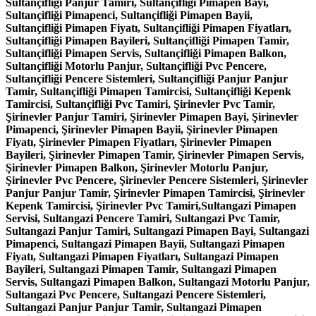
Sultançifliği Panjur Tamiri, Sultançifliği Pimapen Bayi,
Sultançifliği Pimapenci, Sultançifliği Pimapen Bayii,
Sultançifliği Pimapen Fiyatı, Sultançifliği Pimapen Fiyatları,
Sultançifliği Pimapen Bayileri, Sultançifliği Pimapen Tamir,
Sultançifliği Pimapen Servis, Sultançifliği Pimapen Balkon,
Sultançifliği Motorlu Panjur, Sultançifliği Pvc Pencere,
Sultançifliği Pencere Sistemleri, Sultançifliği Panjur Panjur
Tamir, Sultançifliği Pimapen Tamircisi, Sultançifliği Kepenk
Tamircisi, Sultançifliği Pvc Tamiri, Şirinevler Pvc Tamir,
Şirinevler Panjur Tamiri, Şirinevler Pimapen Bayi, Şirinevler
Pimapenci, Şirinevler Pimapen Bayii, Şirinevler Pimapen
Fiyatı, Şirinevler Pimapen Fiyatları, Şirinevler Pimapen
Bayileri, Şirinevler Pimapen Tamir, Şirinevler Pimapen Servis,
Şirinevler Pimapen Balkon, Şirinevler Motorlu Panjur,
Şirinevler Pvc Pencere, Şirinevler Pencere Sistemleri, Şirinevler
Panjur Panjur Tamir, Şirinevler Pimapen Tamircisi, Şirinevler
Kepenk Tamircisi, Şirinevler Pvc Tamiri,Sultangazi Pimapen
Servisi, Sultangazi Pencere Tamiri, Sultangazi Pvc Tamir,
Sultangazi Panjur Tamiri, Sultangazi Pimapen Bayi, Sultangazi
Pimapenci, Sultangazi Pimapen Bayii, Sultangazi Pimapen
Fiyatı, Sultangazi Pimapen Fiyatları, Sultangazi Pimapen
Bayileri, Sultangazi Pimapen Tamir, Sultangazi Pimapen
Servis, Sultangazi Pimapen Balkon, Sultangazi Motorlu Panjur,
Sultangazi Pvc Pencere, Sultangazi Pencere Sistemleri,
Sultangazi Panjur Panjur Tamir, Sultangazi Pimapen