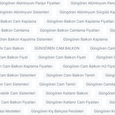
Güngören Alüminyum Panjur Fiyatları
Güngören Alüminyum Pen
ngören Alüminyum Sistemleri
Güngören Alüminyum Sürgülü Ka
 Balkon Cam Kaplama
Güngören Balkon Cam Kaplama Fiyatları
 Balkon Camlama
Güngören Balkon Camlama Fiyatları
Gü
ren Balkon Kapatma Sistemleri
Güngören Balkon Kaplama
fe Cam Balkon
GÜNGÖREN CAM BALKON
Güngören Cam 
am Balkon Fiyat
Güngören Cam Balkon Fiyatı
Güngören C
 Cam Balkon Kaplama Fiyatları
Güngören Cam Balkon m2 Fiyat
am Balkon Sistemleri
Güngören Cam Balkon Tamiri
Güngö
n Cam Sistemleri
Güngören Cam Tamiri
Güngören Camda
abilir Cam Sistemleri
Güngören Katlanır Balkon
Güngören 
 Cam Balkon Fiyatları
Güngören Katlanır Cam Fiyatları
Gün
si Modelleri
Güngören Kış Bahçesi Perdeleri
Güngören Kış