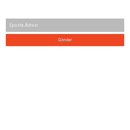
Haber bültenimize abone ol
Gönder
© 2018 KARACA YAPI. Tüm hakları saklıdır.