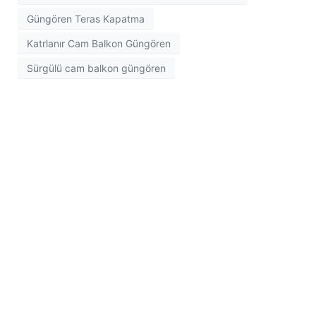
Güngören Teras Kapatma
Katrlanır Cam Balkon Güngören
Sürgülü cam balkon güngören
İletişim Bilgileri
Kirazlı Mah. Zübeyde Hanım Cad. 1145 Sok. No: 1/A
Bağcılar/İstanbul/TURKİYE