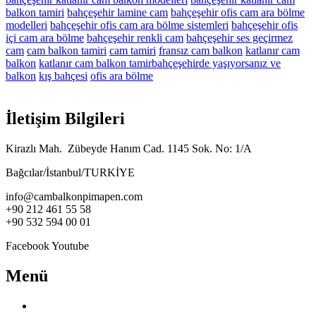
balkon tamiri
bahçeşehir lamine cam
bahçeşehir ofis cam ara bölme
modelleri
bahçeşehir ofis cam ara bölme sistemleri
bahçeşehir ofis
içi cam ara bölme
bahçeşehir renkli cam
bahçeşehir ses geçirmez
cam
cam balkon tamiri
cam tamiri
fransız cam balkon
katlanır cam
balkon
katlanır cam balkon tamirbahçeşehirde yaşıyorsanız ve
balkon
kış bahçesi
ofis ara bölme
İletişim Bilgileri
Kirazlı Mah. Zübeyde Hanım Cad. 1145 Sok. No: 1/A
Bağcılar/İstanbul/TURKİYE
info@cambalkonpimapen.com
+90 212 461 55 58
+90 532 594 00 01
Facebook
Youtube
Menü
Anasayfa