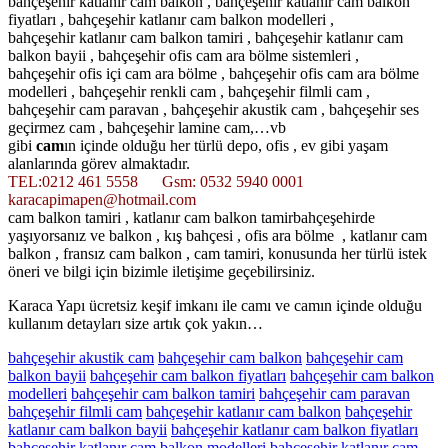
bahçeşehir katlanır cam balkon , bahçeşehir katlanır cam balkon
fiyatları , bahçeşehir katlanır cam balkon modelleri ,
bahçeşehir katlanır cam balkon tamiri , bahçeşehir katlanır cam
balkon bayii , bahçeşehir ofis cam ara bölme sistemleri ,
bahçeşehir ofis içi cam ara bölme , bahçeşehir ofis cam ara bölme
modelleri , bahçeşehir renkli cam , bahçeşehir filmli cam ,
bahçeşehir cam paravan , bahçeşehir akustik cam , bahçeşehir ses
geçirmez cam , bahçeşehir lamine cam,…vb
gibi
cam
ın içinde olduğu her türlü depo, ofis , ev gibi yaşam
alanlarında görev almaktadır.
TEL:0212 461 5558 Gsm: 0532 5940 0001
karacapimapen@hotmail.com
cam balkon tamiri , katlanır cam balkon tamirbahçeşehirde
yaşıyorsanız ve balkon , kış bahçesi , ofis ara bölme , katlanır cam
balkon , fransız cam balkon , cam tamiri, konusunda her türlü istek
öneri ve bilgi için bizimle iletişime geçebilirsiniz.
Karaca Yapı ücretsiz keşif imkanı ile camı ve camın içinde olduğu
kullanım detayları size artık çok yakın…
bahçeşehir akustik cam
bahçeşehir cam balkon
bahçeşehir cam
balkon bayii
bahçeşehir cam balkon fiyatları
bahçeşehir cam balkon
modelleri
bahçeşehir cam balkon tamiri
bahçeşehir cam paravan
bahçeşehir filmli cam
bahçeşehir katlanır cam balkon
bahçeşehir
katlanır cam balkon bayii
bahçeşehir katlanır cam balkon fiyatları
bahçeşehir katlanır cam balkon modelleri
bahçeşehir katlanır cam