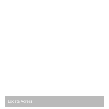
Menü
Anasayfa
Hakkımızda
Hizmetlerimiz
İletişim
Haberdar Ol
Haber bültenimize abone ol