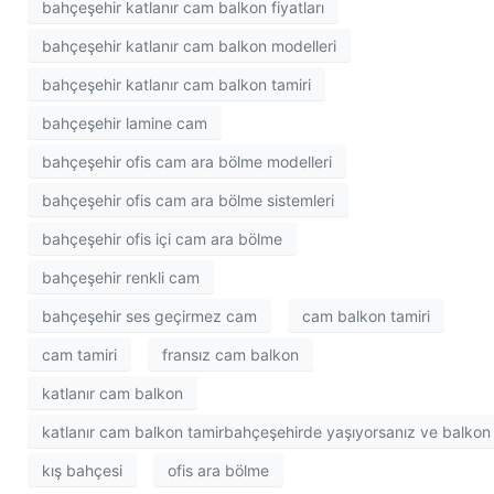
bahçeşehir katlanır cam balkon fiyatları
bahçeşehir katlanır cam balkon modelleri
bahçeşehir katlanır cam balkon tamiri
bahçeşehir lamine cam
bahçeşehir ofis cam ara bölme modelleri
bahçeşehir ofis cam ara bölme sistemleri
bahçeşehir ofis içi cam ara bölme
bahçeşehir renkli cam
bahçeşehir ses geçirmez cam
cam balkon tamiri
cam tamiri
fransız cam balkon
katlanır cam balkon
katlanır cam balkon tamirbahçeşehirde yaşıyorsanız ve balkon
kış bahçesi
ofis ara bölme