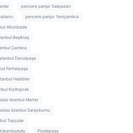
anlar
pencere panjur Salıpazarı
ostancı
pencere panjur Yeniçamlıca
bul Altunizade
tanbul Beşiktaş
tanbul Çamlıca
istanbul Davutpaşa
nbul Ferhatpaşa
stanbul Habibler
nbul Kızıltoprak
tası istanbul Merter
stası istanbul Sarayburnu
nbul Topçular
Yukarıdudullu
Piyalepaşa