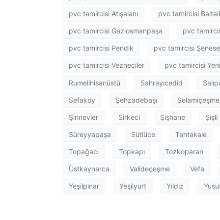
pvc tamircisi Atışalanı
pvc tamircisi Baltal
pvc tamircisi Gaziosmanpaşa
pvc tamirci
pvc tamircisi Pendik
pvc tamircisi Şenese
pvc tamircisi Vezneciler
pvc tamircisi Ye
Rumelihisarıüstü
Sahrayıcedid
Salı
Sefaköy
Şehzadebaşı
Selamiçeşme
Şirinevler
Sirkeci
Şişhane
Şişli
Süreyyapaşa
Sütlüce
Tahtakale
Topağacı
Topkapı
Tozkoparan
Üstkaynarca
Valideçeşme
Vefa
Yeşilpınar
Yeşilyurt
Yıldız
Yusu