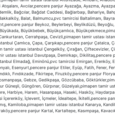
si Atışalanı, Avcılar,pencere panjur Ayazağa, Ayazma, Ayazp
emlik, Bağcılar, Bağdat Caddesi, Bağlarbaşı, Bahariye, Ba
, Bakkalköy, Balat, Balmumcu,pvc tamircisi Baltalimanı, Ba
azıt,pencere panjur Beykoz, Beylerbeyi, Beylikdüzü, Beyoğlu
si Büyükada, Büyükbebek, Büyükçamlıca, Büyükçekmece,pima
nkurtaran, Cerrahpaşa, Cevizli,pimapen tamir ustası istanbu
stanbul Çamlıca, Çapa, Çarşıkapı,pencere panjur Çatalca, Ç
 tamir ustası istanbul Çengelköy, Çırağan, Çiftecevizler, 
 ustası istanbul Davutpaşa, Demirkapı, Dikilitaş,pencere 
stanbul Elmadağ, Eminönü,pvc tamircisi Emirgan, Erenköy, Es
yalı, Esenyurt,pencere panjur Etiler, Eyüp, Fatih, Fener, F
ındıklı, Fındıkzade, Fikirtepe, Firuzköy,pencere panjur Flory
iosmanpaşa, Gebze, Gedikpaşa, Gözcübaba, Göktürkler,pima
r Güneşli, Güngören, Gürpınar, Güzelyalı,pimapen tamir ust
dere, Harbiye, Harem, Hasanpaşa, Haseki, Hasköy, Haydarpa
 İçerenköy, İçlevent, İçmeler, İdealtepe, İkitelli,pencere panj
ış, Kamiloba,pimapen tamir ustası istanbul Kanarya, Kandilli
aköy,pencere panjur Kartal, Kartaltepe, Kasımpaşa, Kavacık