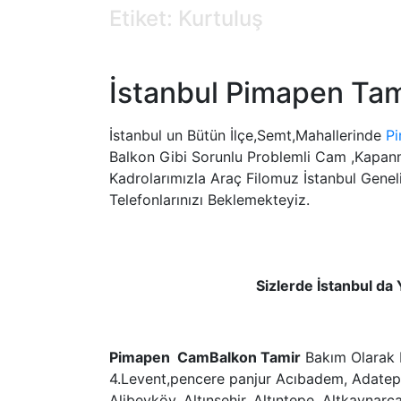
Etiket: Kurtuluş
İstanbul Pimapen Tam
İstanbul un Bütün İlçe,Semt,Mahallerinde
Pi
Balkon Gibi Sorunlu Problemli Cam ,Kap
Kadrolarımızla Araç Filomuz İstanbul Geneli
Telefonlarınızı Beklemekteyiz.
Sizlerde İstanbul da
Pimapen CamBalkon Tamir
Bakım Olarak H
4.Levent,pencere panjur Acıbadem, Adatepe,
Alibeyköy, Altınşehir, Altıntepe, Altkaynar