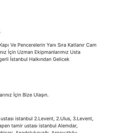
s
pı Ve Pencerelerin Yanı Sıra Katlanır Cam
rınız İçin Uzman Ekipmanlarımız Usta
erli İstanbul Halkından Gelicek
nız İçin Bize Ulaşın.
stası istanbul 2.Levent, 2.Ulus, 3.Levent,
pen tamir ustası istanbul Alemdar,
uhisarı, Anadolukavağı, Arnavutköy,