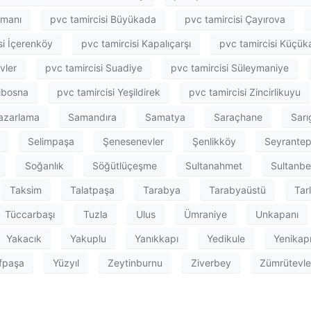
imanı
pvc tamircisi Büyükada
pvc tamircisi Çayırova
si İçerenköy
pvc tamircisi Kapalıçarşı
pvc tamircisi Küçü
vler
pvc tamircisi Suadiye
pvc tamircisi Süleymaniye
nibosna
pvc tamircisi Yeşildirek
pvc tamircisi Zincirlikuyu
pazarlama
Samandıra
Samatya
Saraçhane
Sarı
Selimpaşa
Şenesenevler
Şenlikköy
Seyrante
Soğanlık
Söğütlüçeşme
Sultanahmet
Sultanbe
Taksim
Talatpaşa
Tarabya
Tarabyaüstü
Tar
Tüccarbaşı
Tuzla
Ulus
Ümraniye
Unkapanı
Yakacık
Yakuplu
Yanıkkapı
Yedikule
Yenikap
fpaşa
Yüzyıl
Zeytinburnu
Ziverbey
Zümrütevle