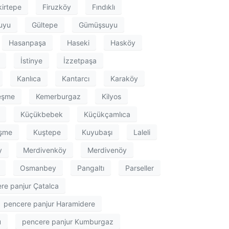
kirtepe
Firuzköy
Fındıklı
uyu
Gültepe
Gümüşsuyu
Hasanpaşa
Haseki
Hasköy
İstinye
İzzetpaşa
Kanlıca
Kantarcı
Karaköy
eşme
Kemerburgaz
Kilyos
Küçükbebek
Küçükçamlıca
şme
Kuştepe
Kuyubaşı
Laleli
y
Merdivenköy
Merdivenöy
Osmanbey
Pangaltı
Parseller
re panjur Çatalca
pencere panjur Haramidere
u
pencere panjur Kumburgaz