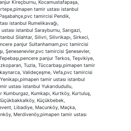
 panjur Kireçburnu, Kocamustafapaşa,
rtepe,pimapen tamir ustası istanbul
Paşabahçe,pvc tamircisi Pendik,
tası istanbul Rumelikavağı,
stası istanbul Sarayburnu, Sarıgazi,
l Silahtar, Silivri, Silivrikapı, Sirkeci,
pencere panjur Sultanhamam,pvc tamircisi
, Şenesenevler,pvc tamircisi Şenesevler,
, Tepebaşı,pencere panjur Terkos, Teşvikiye,
ozkoparan, Tuzla, Tüccarbaşı,pimapen tamir
kaynarca, Valideçeşme, Vefa,pvc tamircisi
 Yenikapı,pimapen tamir ustası istanbul
amir ustası istanbul Yukarıdudullu,
jur Kumburgaz, Kumkapı, Kurtköy, Kurtuluş,
 Küçükbakkalköy, Küçükbebek,
Levent, Libadiye, Macunköy, Maçka,
nköy, Merdivenöy,pimapen tamir ustası