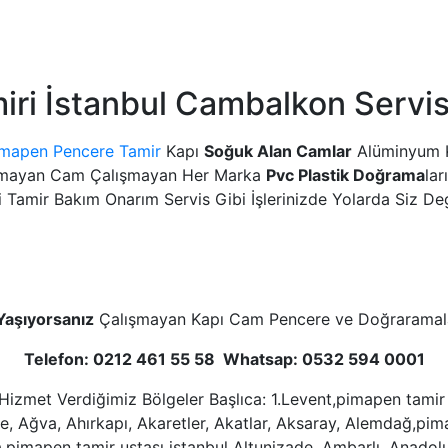
iri İstanbul Cambalkon Servi
mapen Pencere Tamir
Kapı
Soğuk Alan Camlar
Alüminyum Ka
anmayan Cam Çalışmayan Her Marka
Pvc Plastik Doğrama
la
 Tamir Bakım Onarım Servis Gibi İşlerinizde Yolarda Siz Deg
 Yaşıyorsanız
Çalışmayan Kapı Cam Pencere ve Doğraramaları
Telefon: 0212 461 55 58 Whatsap: 0532 594 0001
izmet Verdiğimiz Bölgeler Başlıca: 1.Levent,pimapen tamir u
 Ağva, Ahırkapı, Akaretler, Akatlar, Aksaray, Alemdağ,pima
ca,pimapen tamir ustası istanbul Altunizade, Ambarlı, Anadol