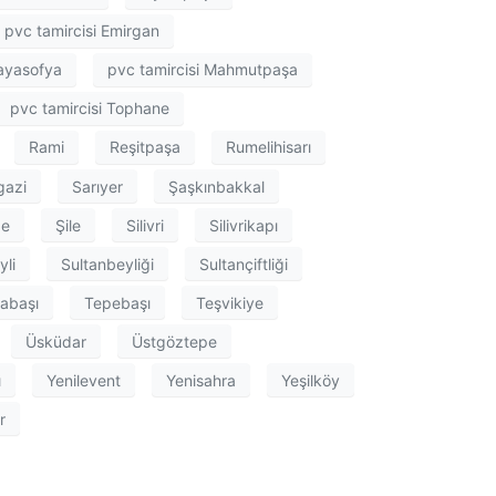
pvc tamircisi Emirgan
kayasofya
pvc tamircisi Mahmutpaşa
pvc tamircisi Tophane
Rami
Reşitpaşa
Rumelihisarı
gazi
Sarıyer
Şaşkınbakkal
pe
Şile
Silivri
Silivrikapı
yli
Sultanbeyliği
Sultançiftliği
labaşı
Tepebaşı
Teşvikiye
Üsküdar
Üstgöztepe
ı
Yenilevent
Yenisahra
Yeşilköy
r