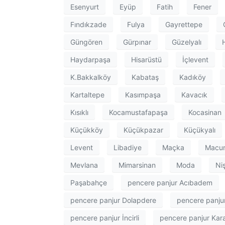
Esenyurt
Eyüp
Fatih
Fener
Fındıkzade
Fulya
Gayrettepe
Güngören
Gürpınar
Güzelyalı
Haydarpaşa
Hisarüstü
İçlevent
K.Bakkalköy
Kabataş
Kadıköy
Kartaltepe
Kasımpaşa
Kavacık
Kısıklı
Kocamustafapaşa
Kocasinan
Küçükköy
Küçükpazar
Küçükyalı
Levent
Libadiye
Maçka
Macu
Mevlana
Mimarsinan
Moda
Ni
Paşabahçe
pencere panjur Acıbadem
pencere panjur Dolapdere
pencere panjur
pencere panjur İncirli
pencere panjur Ka