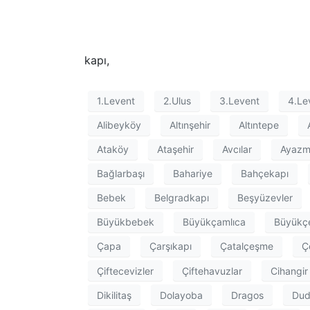
kapı,
1.Levent
2.Ulus
3.Levent
4.Le
Alibeyköy
Altınşehir
Altıntepe
Ataköy
Ataşehir
Avcılar
Ayaz
Bağlarbaşı
Bahariye
Bahçekapı
Bebek
Belgradkapı
Beşyüzevler
Büyükbebek
Büyükçamlıca
Büyükç
Çapa
Çarşıkapı
Çatalçeşme
Ç
Çiftecevizler
Çiftehavuzlar
Cihangir
Dikilitaş
Dolayoba
Dragos
Dud