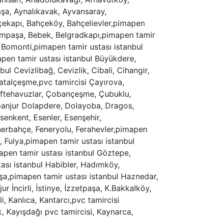
aşa, Aynalıkavak, Ayvansaray,
hçekapı, Bahçeköy, Bahçelievler,pimapen
yrampaşa, Bebek, Belgradkapı,pimapen tamir
, Bomonti,pimapen tamir ustası istanbul
pen tamir ustası istanbul Büyükdere,
l Cevizlibağ, Cevizlik, Cibali, Cihangir,
atalçeşme,pvc tamircisi Çayırova,
Çiftehavuzlar, Çobançeşme, Çubuklu,
panjur Dolapdere, Dolayoba, Dragos,
enkent, Esenler, Esenşehir,
enerbahçe, Feneryolu, Ferahevler,pimapen
a, Fulya,pimapen tamir ustası istanbul
pen tamir ustası istanbul Göztepe,
ası istanbul Habibler, Hadımköy,
şa,pimapen tamir ustası istanbul Haznedar,
ur İncirli, İstinye, İzzetpaşa, K.Bakkalköy,
, Kanlıca, Kantarcı,pvc tamircisi
, Kayışdağı pvc tamircisi, Kaynarca,