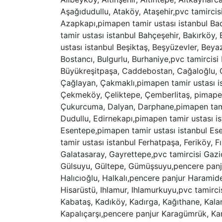
Aşağıdudullu, Ataköy, Ataşehir,pvc tamirci
Azapkapı,pimapen tamir ustası istanbul Bad
tamir ustası istanbul Bahçeşehir, Bakırköy
ustası istanbul Beşiktaş, Beşyüzevler, Bey
Bostancı, Bulgurlu, Burhaniye,pvc tamirci
Büyükreşitpaşa, Caddebostan, Cağaloğlu, Ca
Çağlayan, Çakmaklı,pimapen tamir ustası i
Çekmeköy, Çeliktepe, Çemberlitaş, pimapen
Çukurcuma, Dalyan, Darphane,pimapen tamir
Dudullu, Edirnekapı,pimapen tamir ustası i
Esentepe,pimapen tamir ustası istanbul Esen
tamir ustası istanbul Ferhatpaşa, Feriköy, F
Galatasaray, Gayrettepe,pvc tamircisi Gaz
Gülsuyu, Gültepe, Gümüşsuyu,pencere panju
Halıcıoğlu, Halkalı,pencere panjur Harami
Hisarüstü, Ihlamur, Ihlamurkuyu,pvc tamircisi
Kabataş, Kadıköy, Kadırga, Kağıthane, Kalam
Kapalıçarşı,pencere panjur Karagümrük, Kar