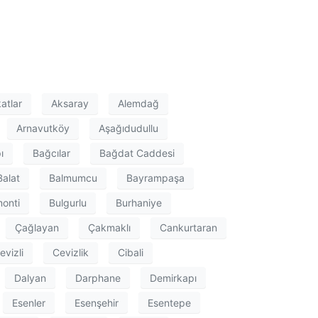
atlar
Aksaray
Alemdağ
Arnavutköy
Aşağıdudullu
ı
Bağcılar
Bağdat Caddesi
Balat
Balmumcu
Bayrampaşa
onti
Bulgurlu
Burhaniye
Çağlayan
Çakmaklı
Cankurtaran
evizli
Cevizlik
Cibali
Dalyan
Darphane
Demirkapı
Esenler
Esenşehir
Esentepe