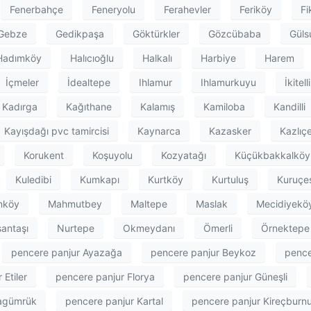
Fenerbahçe
Feneryolu
Ferahevler
Feriköy
Fi
Gebze
Gedikpaşa
Göktürkler
Gözcübaba
Güls
Hadımköy
Halıcıoğlu
Halkalı
Harbiye
Harem
İçmeler
İdealtepe
Ihlamur
Ihlamurkuyu
İkitelli
Kadırga
Kağıthane
Kalamış
Kamiloba
Kandilli
Kayışdağı pvc tamircisi
Kaynarca
Kazasker
Kazlıç
Korukent
Koşuyolu
Kozyatağı
Küçükbakkalköy
Kuledibi
Kumkapı
Kurtköy
Kurtuluş
Kuruçe
nköy
Mahmutbey
Maltepe
Maslak
Mecidiyekö
şantaşı
Nurtepe
Okmeydanı
Ömerli
Örnektepe
pencere panjur Ayazağa
pencere panjur Beykoz
pence
 Etiler
pencere panjur Florya
pencere panjur Güneşli
ragümrük
pencere panjur Kartal
pencere panjur Kireçburn