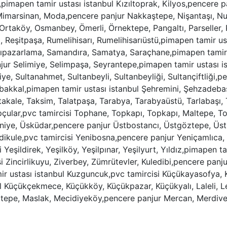
,pimapen tamir ustası istanbul Kızıltoprak, Kilyos,pencere
Mimarsinan, Moda,pencere panjur Nakkaştepe, Nişantaşı, Nu
taköy, Osmanbey, Ömerli, Örnektepe, Pangaltı, Parseller, 
 Reşitpaşa, Rumelihisarı, Rumelihisarıüstü,pimapen tamir us
lıpazarlama, Samandıra, Samatya, Saraçhane,pimapen tamir u
 Selimiye, Selimpaşa, Seyrantepe,pimapen tamir ustası istanbu
e, Sultanahmet, Sultanbeyli, Sultanbeyliği, Sultançiftliği,
akkal,pimapen tamir ustası istanbul Şehremini, Şehzadebaşı
Tahtakale, Taksim, Talatpaşa, Tarabya, Tarabyaüstü, Tarlabaşı
pçular,pvc tamircisi Tophane, Topkapı, Topkapı, Maltepe, T
aniye, Üsküdar,pencere panjur Üstbostancı, Üstgöztepe, Üst
edikule,pvc tamircisi Yenibosna,pencere panjur Yeniçamlıca,
 Yeşildirek, Yeşilköy, Yeşilpınar, Yeşilyurt, Yıldız,pimapen t
i Zincirlikuyu, Ziverbey, Zümrütevler, Kuledibi,pencere pan
ir ustası istanbul Kuzguncuk,pvc tamircisi Küçükayasofya,
l Küçükçekmece, Küçükköy, Küçükpazar, Küçükyalı, Laleli, 
epe, Maslak, Mecidiyeköy,pencere panjur Mercan, Merdive