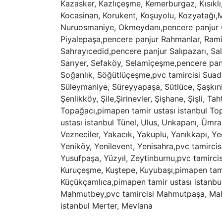
Kazasker, Kazlıçeşme, Kemerburgaz, Kısıklı
Kocasinan, Korukent, Koşuyolu, Kozyatağı,
Nuruosmaniye, Okmeydanı,pencere panjur Or
Piyalepaşa,pencere panjur Rahmanlar, Rami,
Sahrayıcedid,pencere panjur Salıpazarı, Sa
Sarıyer, Sefaköy, Selamiçeşme,pencere panjur
Soğanlık, Söğütlüçeşme,pvc tamircisi Suadiy
Süleymaniye, Süreyyapaşa, Sütlüce, Şaşkınb
Şenlikköy, Şile,Şirinevler, Şişhane, Şişli, 
Topağacı,pimapen tamir ustası istanbul To
ustası istanbul Tünel, Ulus, Unkapanı, Ümr
Vezneciler, Yakacık, Yakuplu, Yanıkkapı, Y
Yeniköy, Yenilevent, Yenisahra,pvc tamircisi
Yusufpaşa, Yüzyıl, Zeytinburnu,pvc tamircis
Kuruçeşme, Kuştepe, Kuyubaşı,pimapen tam
Küçükçamlıca,pimapen tamir ustası istanbu
Mahmutbey,pvc tamircisi Mahmutpaşa, Malt
istanbul Merter, Mevlana