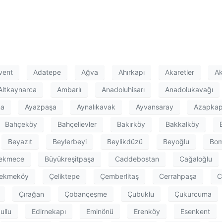
vent
Adatepe
Ağva
Ahırkapı
Akaretler
Ak
Altkaynarca
Ambarlı
Anadoluhisarı
Anadolukavağı
ma
Ayazpaşa
Aynalıkavak
Ayvansaray
Azapkap
Bahçeköy
Bahçelievler
Bakırköy
Bakkalköy
Beyazıt
Beylerbeyi
Beylikdüzü
Beyoğlu
Bom
ekmece
Büyükreşitpaşa
Caddebostan
Cağaloğlu
ekmeköy
Çeliktepe
Çemberlitaş
Cerrahpaşa
C
Çırağan
Çobançeşme
Çubuklu
Çukurcuma
ullu
Edirnekapı
Eminönü
Erenköy
Esenkent