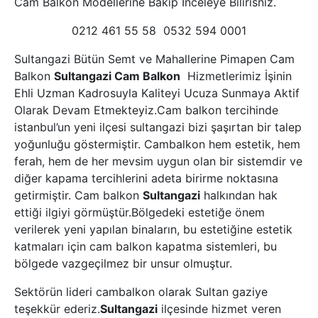
Cam Balkon Modellerine Bakıp İnceleye Bilirisniz.
0212 461 55 58 0532 594 0001
Sultangazi Bütün Semt ve Mahallerine Pimapen Cam
Balkon
Sultangazi Cam Balkon
Hizmetlerimiz İşinin
Ehli Uzman Kadrosuyla Kaliteyi Ucuza Sunmaya Aktif
Olarak Devam Etmekteyiz.Cam balkon tercihinde
istanbul’un yeni ilçesi sultangazi bizi şaşırtan bir talep
yoğunluğu göstermiştir. Cambalkon hem estetik, hem
ferah, hem de her mevsim uygun olan bir sistemdir ve
diğer kapama tercihlerini adeta birirme noktasına
getirmiştir. Cam balkon
Sultangazi
halkından hak
ettiği ilgiyi görmüştür.Bölgedeki estetiğe önem
verilerek yeni yapılan binaların, bu estetiğine estetik
katmaları için cam balkon kapatma sistemleri, bu
bölgede vazgeçilmez bir unsur olmuştur.
Sektörün lideri cambalkon olarak Sultan gaziye
teşekkür ederiz.
Sultangazi
ilçesinde hizmet veren