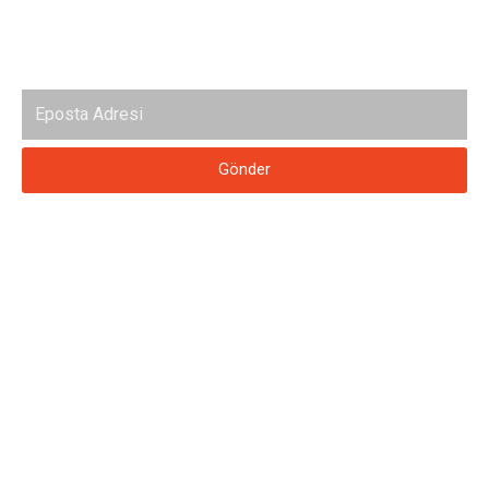
Haber bültenimize abone ol
Gönder
© 2018 KARACA YAPI. Tüm hakları saklıdır.