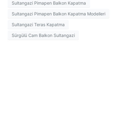
Sultangazi Pimapen Balkon Kapatma
Sultangazi Pimapen Balkon Kapatma Modelleri
Sultangazi Teras Kapatma
Sürgülü Cam Balkon Sultangazi
İletişim Bilgileri
Kirazlı Mah. Zübeyde Hanım Cad. 1145 Sok. No: 1/A
Bağcılar/İstanbul/TURKİYE