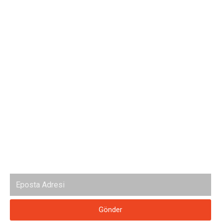
Menü
Anasayfa
Hakkımızda
Hizmetlerimiz
İletişim
Haberdar Ol
Haber bültenimize abone ol
Gönder