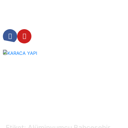
Etiket: Alüminyumcu Bahçeşehir