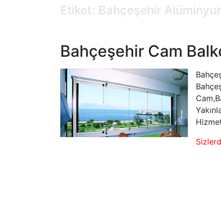
Etiket: Bahçeşehir Alüminy
Bahçeşehir Cam Balk
Bahçeş
Bahçeş
Cam,Ba
Yakınl
Hizmet
Sizler