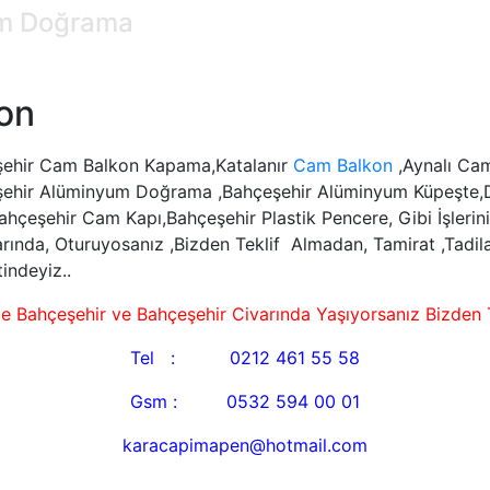
um Doğrama
on
ehir Cam Balkon Kapama,Katalanır
Cam Balkon
,Aynalı Ca
ehir Alüminyum Doğrama ,Bahçeşehir Alüminyum Küpeşte,Duşa
hçeşehir Cam Kapı,Bahçeşehir Plastik Pencere, Gibi İşlerini
arında, Oturuyosanız ,Bizden Teklif Almadan, Tamirat ,Tadilat,
indeyiz..
de Bahçeşehir ve Bahçeşehir Civarında Yaşıyorsanız Bizden
Tel : 0212 461 55 58
Gsm : 0532 594 00 01
karacapimapen@hotmail.com